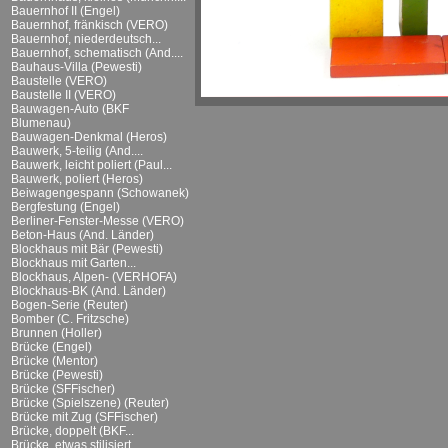
Bauernhof II (Engel)
Bauernhof, fränkisch (VERO)
Bauernhof, niederdeutsch...
Bauernhof, schematisch (And....
Bauhaus-Villa (Pewesti)
Baustelle (VERO)
Baustelle II (VERO)
Bauwagen-Auto (BKF
Blumenau)
Bauwagen-Denkmal (Heros)
Bauwerk, 5-teilig (And....
Bauwerk, leicht poliert (Paul...
Bauwerk, poliert (Heros)
Beiwagengespann (Schowanek)
Bergfestung (Engel)
Berliner-Fenster-Messe (VERO)
Beton-Haus (And. Länder)
Blockhaus mit Bär (Pewesti)
Blockhaus mit Garten...
Blockhaus, Alpen- (VERHOFA)
Blockhaus-BK (And. Länder)
Bogen-Serie (Reuter)
Bomber (C. Fritzsche)
Brunnen (Holler)
Brücke (Engel)
Brücke (Mentor)
Brücke (Pewesti)
Brücke (SFFischer)
Brücke (Spielszene) (Reuter)
Brücke mit Zug (SFFischer)
Brücke, doppelt (BKF...
Brücke, etwas stilisiert...