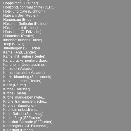
Hopps mobil (Kellner)
Horizontalbohrmaschine (VERO)
Hotel und Café (Eichhorn)
Hubi am Seil (Reuter)
Hängerzug (Engel)
Häschen-Seilbahn (Kellner)
Häschentaxi (Kellner)
Häuschen (C. Fritzsche)
Hühnerhof (Reuter)
Innenhof außen (Cause)
Jeep (VERO)
Jubelbogen (SFFischer)
Kamel (And. Länder)
Kamel mit Treiber (Reuter)
Kanalbrücke, merkwürdige...
Kanone mit Zugmaschine...
Karussel (Matador)
Karusselantrieb (Matador)
Katze, blauohrig (Schowanek)
Kerzenleuchter (Reuter)
Kiosk (Reuter)
Kirche (Hausser)
Kirche (Reuter)
Kirche, mängelbehaftete...
Kirche, transmoslemische...
Kirche? (Burgdorfer)
Kirchlein unbestimmter...
Klein-Sotschi (Spielzeug)
Kleine Burg (SFFischer)
Kleinkind-Fassade (SFFischer)
Kleinsegler (BKF Blumenau)
Kleinstadt (Brandt)