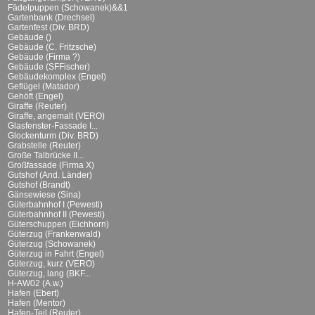
Fädelpuppen (Schowanek)&&1
Gartenbank (Drechsel)
Gartenfest (Div. BRD)
Gebäude ()
Gebäude (C. Fritzsche)
Gebäude (Firma ?)
Gebäude (SFFischer)
Gebäudekomplex (Engel)
Geflügel (Matador)
Gehöft (Engel)
Giraffe (Reuter)
Giraffe, angemalt (VERO)
Glasfenster-Fassade I...
Glockenturm (Div. BRD)
Grabstelle (Reuter)
Große Talbrücke II...
Großfassade (Firma X)
Gutshof (And. Länder)
Gutshof (Brandt)
Gänsewiese (Sina)
Güterbahnhof I (Pewesti)
Güterbahnhof II (Pewesti)
Güterschuppen (Eichhorn)
Güterzug (Frankenwald)
Güterzug (Schowanek)
Güterzug in Fahrt (Engel)
Güterzug, kurz (VERO)
Güterzug, lang (BKF...
H-AW02 (A.w.)
Hafen (Ebert)
Hafen (Mentor)
Hafen-Teil (Reuter)