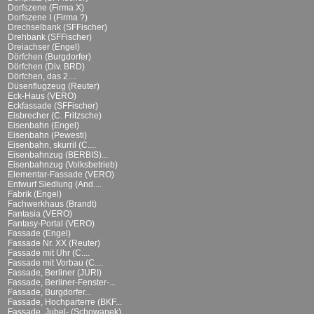
Dorfszene (Firma X)
Dorfszene I (Firma ?)
Drechselbank (SFFischer)
Drehbank (SFFischer)
Dreiachser (Engel)
Dörfchen (Burgdorfer)
Dörfchen (Div. BRD)
Dörfchen, das 2....
Düsenflugzeug (Reuter)
Eck-Haus (VERO)
Eckfassade (SFFischer)
Eisbrecher (C. Fritzsche)
Eisenbahn (Engel)
Eisenbahn (Pewesti)
Eisenbahn, skurril (C....
Eisenbahnzug (BERBIS)...
Eisenbahnzug (Volksbetrieb)
Elementar-Fassade (VERO)
Entwurf Siedlung (And....
Fabrik (Engel)
Fachwerkhaus (Brandt)
Fantasia (VERO)
Fantasy-Portal (VERO)
Fassade (Engel)
Fassade Nr. XX (Reuter)
Fassade mit Uhr (C....
Fassade mit Vorbau (C....
Fassade, Berliner (JURI)
Fassade, Berliner-Fenster-...
Fassade, Burgdorfer...
Fassade, Hochparterre (BKF...
Fassade, Jubel- (Schowanek)