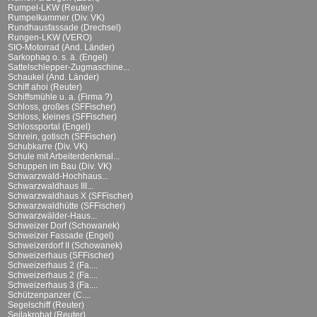
Rumpel-LKW (Reuter)
Rumpelkammer (Div. VK)
Rundhausfassade (Drechsel)
Rungen-LKW (VERO)
SIO-Motorrad (And. Länder)
Sarkophag o. s. ä. (Engel)
Sattelschlepper-Zugmaschine...
Schaukel (And. Länder)
Schiff ahoi (Reuter)
Schiffsmühle u. a. (Firma ?)
Schloss, großes (SFFischer)
Schloss, kleines (SFFischer)
Schlossportal (Engel)
Schrein, gotisch (SFFischer)
Schubkarre (Div. VK)
Schule mit Arbeiterdenkmal...
Schuppen im Bau (Div. VK)
Schwarzwald-Hochhaus...
Schwarzwaldhaus III...
Schwarzwaldhaus X (SFFischer)
Schwarzwaldhütte (SFFischer)
Schwarzwälder-Haus...
Schweizer Dorf (Schowanek)
Schweizer Fassade (Engel)
Schweizerdorf II (Schowanek)
Schweizerhaus (SFFischer)
Schweizerhaus 2 (Fa....
Schweizerhaus 2 (Fa....
Schweizerhaus 3 (Fa....
Schützenpanzer (C....
Segelschiff (Reuter)
Seilakrobat (Reuter)