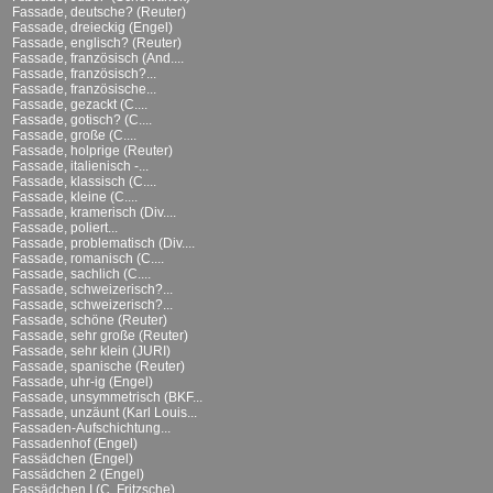
Fassade, deutsche? (Reuter)
Fassade, dreieckig (Engel)
Fassade, englisch? (Reuter)
Fassade, französisch (And....
Fassade, französisch?...
Fassade, französische...
Fassade, gezackt (C....
Fassade, gotisch? (C....
Fassade, große (C....
Fassade, holprige (Reuter)
Fassade, italienisch -...
Fassade, klassisch (C....
Fassade, kleine (C....
Fassade, kramerisch (Div....
Fassade, poliert...
Fassade, problematisch (Div....
Fassade, romanisch (C....
Fassade, sachlich (C....
Fassade, schweizerisch?...
Fassade, schweizerisch?...
Fassade, schöne (Reuter)
Fassade, sehr große (Reuter)
Fassade, sehr klein (JURI)
Fassade, spanische (Reuter)
Fassade, uhr-ig (Engel)
Fassade, unsymmetrisch (BKF...
Fassade, unzäunt (Karl Louis...
Fassaden-Aufschichtung...
Fassadenhof (Engel)
Fassädchen (Engel)
Fassädchen 2 (Engel)
Fassädchen I (C. Fritzsche)