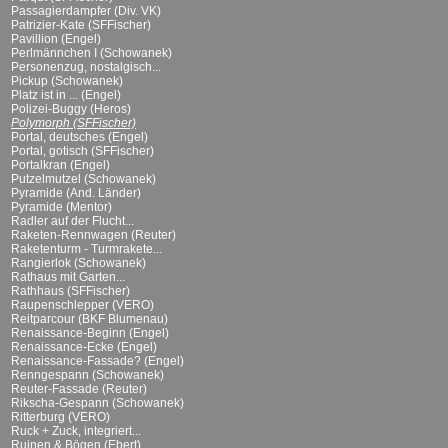
Passagierdampfer (Div. VK)
Patrizier-Kate (SFFischer)
Pavillion (Engel)
Perlmännchen I (Schowanek)
Personenzug, nostalgisch...
Pickup (Schowanek)
Platz ist in ... (Engel)
Polizei-Buggy (Heros)
Polymorph (SFFischer)
Portal, deutsches (Engel)
Portal, gotisch (SFFischer)
Portalkran (Engel)
Putzelmutzel (Schowanek)
Pyramide (And. Länder)
Pyramide (Mentor)
Radler auf der Flucht...
Raketen-Rennwagen (Reuter)
Raketenturm - Turmrakete...
Rangierlok (Schowanek)
Rathaus mit Garten...
Rathhaus (SFFischer)
Raupenschlepper (VERO)
Reitparcour (BKF Blumenau)
Renaissance-Beginn (Engel)
Renaissance-Ecke (Engel)
Renaissance-Fassade? (Engel)
Renngespann (Schowanek)
Reuter-Fassade (Reuter)
Rikscha-Gespann (Schowanek)
Ritterburg (VERO)
Ruck + Zuck, integriert...
Ruinen & Bögen (Ebert)