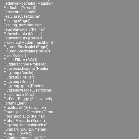
Federwerkgetriebe (Matador)
Feldbahn (Pewesti)
Fensterfront, erhöht...
Festung (C. Fritzsche)
Festung (Engel)
Festung, demilitarisiert...
Feuwehrwagen (Kellner)
Feürwehrauto (Mentor)
Feürwehrauto (Reuter)
Fiasko auf Rädern (Eichhorn)
Figuren-Steckspiel (Engel)
Figuren-Steckspiel (Reuter)
Flak (Kellner)
Flotter Flitzer (BWH)
Fluggerät ohne Propeller...
Flugversuchsgerät (Reuter)
Flugzeug (Baufix)
Flugzeug (Reuter)
Flugzeug (Reuter)
Flugzeug, grün (Reuter)
Flugzeugwrack (C. Fritzsche)
Flussbrücke (A.w.)
ForFour-Buggy (Schowanek)
Forum (Ebert)
Frachtschiff (Schowanek)
Frauenkirche Dresden (Firma...
Froschbootauto (Kellner)
Fröbel-Fassade (Reuter)
Fugzeug, dreimotorisch (C....
Fuhrpark (BKF Blumenau)
Fuhrpark (VERO)
Fußgängerampel (VERO)