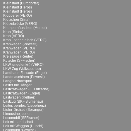
Kleinstadt (Burgdorfer)
Kleinstadt (Heros)
Kleinstadt (Heros)
Klopperei (VERO)
Klötzchen (Sina)
Klötzebrücke (VERO)
Knusperhäuschen (Mentor)
Kran (Steba)
Kran (VERO)
Kran - sehr einfach (VERO)
Kranwagen (Pewesti)
Kranwagen (VERO)
Kranwagen (VERO)
Kreissäge (Reuter)
Kutsche (SFFischer)
LKW, ungelenk(t) (VERO)
LKW-Zug (Volksbetrieb)
Landhaus-Fassade (Engel)
Landmaschinen (Pewesti)
Langholztransport...
Laster mit Hänger...
Lastkraftwagen (C. Fritzsche)
Lastkraftwagen (Engel)
Lastwagen (Kellner)
Lastzug (BKF Blumenau)
Leiter, perplex (Liebehenz)
Liefer-Dreirad (Spranger)
Limousine, poliert...
Locomobil (SFFischer)
Lok mit Landschaft...
Lok mit Waggon (Huschi)
Lokomobil (Pewesti)