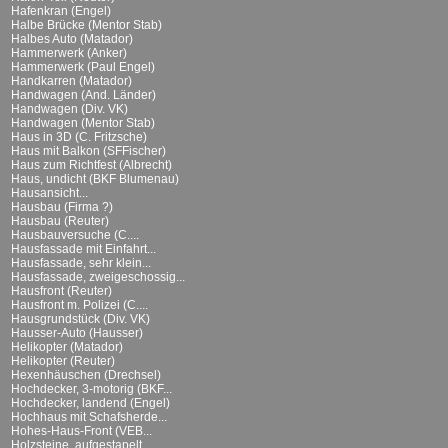
Hafenkran (Engel)
Halbe Brücke (Mentor Stab)
Halbes Auto (Matador)
Hammerwerk (Anker)
Hammerwerk (Paul Engel)
Handkarren (Matador)
Handwagen (And. Länder)
Handwagen (Div. VK)
Handwagen (Mentor Stab)
Haus in 3D (C. Fritzsche)
Haus mit Balkon (SFFischer)
Haus zum Richtfest (Albrecht)
Haus, undicht (BKF Blumenau)
Hausansicht...
Hausbau (Firma ?)
Hausbau (Reuter)
Hausbauversuche (C....
Hausfassade mit Einfahrt...
Hausfassade, sehr klein...
Hausfassade, zweigeschossig...
Hausfront (Reuter)
Hausfront m. Polizei (C....
Hausgrundstück (Div. VK)
Hausser-Auto (Hausser)
Helikopter (Matador)
Helikopter (Reuter)
Hexenhäuschen (Drechsel)
Hochdecker, 3-motorig (BKF...
Hochdecker, landend (Engel)
Hochhaus mit Schafsherde...
Hohes-Haus-Front (VEB...
Holzsteine, aufgestapelt...