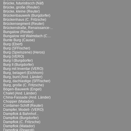
Brücke, futuristiscch (Näf)
Brücke, große (Reuter)
Brücke, kleine (Reuter)
Brückenbauwerk (Burgdorfer)
Brückenhaus (C. Fritzsche)
Brückensegment (Reuter)
Brückenstraße, Renaissance-...
Bungalow (Reuter)
Bungalow mit Walmdach (C....
Bunte Burg (Cause)
Burg (Ebert)
Burg (SFFischer)
Burg (Spielszene) (Heros)
Burg (VERO)
Burg I (Burgdorfer)
Burg II (Burgdorfer)
Burg mit Inventar (VERO)
Burg, belagert (Eichhorn)
Burg, bunt (And. Länder)
Burg, dachlastige (SFFischer)
Burg, große (C. Fritzsche)
Bögen-Bauwerk (Engel)
Chalet (And. Länder)
China-Fassade (And. Länder)
Chopper (Matador)
Container-Schiff (Reuter)
Dampfer, Modell- (VERO)
Dampflok & Bahnhof...
Dampflok (Burgdorfer)
Dampflok (C. Fritzsche)
Dampflok (Matador)
Dampflok (Pewesti)