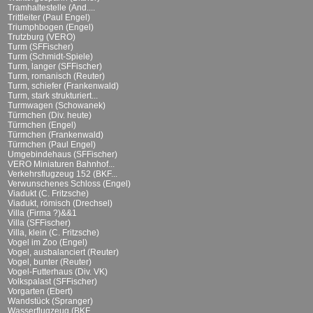
Tramhaltestelle (And....
Trittleiter (Paul Engel)
Triumphbogen (Engel)
Trutzburg (VERO)
Turm (SFFischer)
Turm (Schmidt-Spiele)
Turm, langer (SFFischer)
Turm, romanisch (Reuter)
Turm, schiefer (Frankenwald)
Turm, stark strukturiert...
Turmwagen (Schowanek)
Türmchen (Div. heute)
Türmchen (Engel)
Türmchen (Frankenwald)
Türmchen (Paul Engel)
Umgebindehaus (SFFischer)
VERO Miniaturen Bahnhof...
Verkehrsflugzeug 152 (BKF...
Verwunschenes Schloss (Engel)
Viadukt (C. Fritzsche)
Viadukt, römisch (Drechsel)
Villa (Firma ?)&&1
Villa (SFFischer)
Villa, klein (C. Fritzsche)
Vogel im Zoo (Engel)
Vogel, ausbalanciert (Reuter)
Vogel, bunter (Reuter)
Vogel-Futterhaus (Div. VK)
Volkspalast (SFFischer)
Vorgarten (Ebert)
Wandstück (Spranger)
Wasserflugzeug (BKF