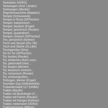
Tankstelle (VERO)
Tankwagen (And. Länder)
Tankwagen (Mentor)
Teigrührmaschine (Matador)
Tempel (Schowanek)
Tempel in Rosa (SFFischer)
Tempel, babylonisch...
Tempel, deutsch (Engel)
Tempel, griechisch (Reuter)
Tempel, quadratisch...
Tempel, römisch (SFFischer)
Tim, persönlich (Kellner)
Tisch und Sessel (Div. VK)
Tisch und Stühle (ALLBA)
Tischgarnitur (Sina)
Tor im Tor (SFFischer)
Tor, buntes (Reuter)
Tor, einfaches (Karl Louis...
Tor, gekünstelt (And....
Tor, karges (Mentor)
Tor, klassisch-römisch...
Tor, romanisch (Reuter)
Tor, schwungvolles...
Torbogen, kleiner (Engel)
Touristen-Zug (Volksbetrieb)
Trabantenstadt 117 (HABA)
Traktor (Baufix)
Traktor mit Bushänger (C....
Traktor mit Fahrer (Reuter)
Traktor mit Hänger (Kellner)
Traktor, motorisiert (VERO)
Traktorgespann (Bittner)