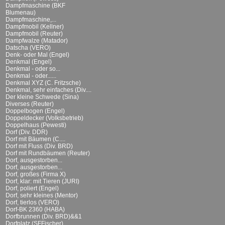
Dampfmaschine (BKF
Blumenau)
Dampfmaschine,...
Dampfmobil (Kellner)
Dampfmobil (Reuter)
Dampfwalze (Matador)
Datscha (VERO)
Denk- oder Mal (Engel)
Denkmal (Engel)
Denkmal - oder so...
Denkmal - oder......
Denkmal XYZ (C. Fritzsche)
Denkmal, sehr einfaches (Div....
Der kleine Schwede (Sina)
Diverses (Reuter)
Doppelbogen (Engel)
Doppeldecker (Volksbetrieb)
Doppelhaus (Pewesti)
Dorf (Div. DDR)
Dorf mit Bäumen (C....
Dorf mit Fluss (Div. BRD)
Dorf mit Rundbäumen (Reuter)
Dorf, ausgestorben...
Dorf, ausgestorben...
Dorf, großes (Firma X)
Dorf, klar: mit Tieren (JURI)
Dorf, poliert (Engel)
Dorf, sehr kleines (Mentor)
Dorf, tierlos (VERO)
Dorf-BK 2360 (HABA)
Dorfbrunnen (Div. BRD)&&1
Dorfplatz (SFFischer)