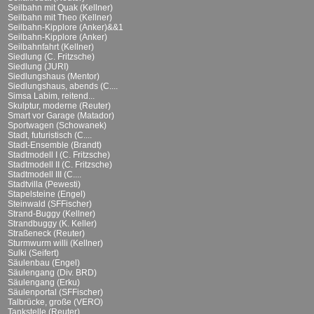
Seilbahn mit Quak (Kellner)
Seilbahn mit Theo (Kellner)
Seilbahn-Kipplore (Anker)&&1
Seilbahn-Kipplore (Anker)
Seilbahnfahrt (Kellner)
Siedlung (C. Fritzsche)
Siedlung (JURI)
Siedlungshaus (Mentor)
Siedlungshaus, abends (C....
Simsa Labim, reitend...
Skulptur, moderne (Reuter)
Smart vor Garage (Matador)
Sportwagen (Schowanek)
Stadt, futuristisch (C....
Stadt-Ensemble (Brandt)
Stadtmodell I (C. Fritzsche)
Stadtmodell II (C. Fritzsche)
Stadtmodell III (C....
Stadtvilla (Pewesti)
Stapelsteine (Engel)
Steinwald (SFFischer)
Strand-Buggy (Kellner)
Strandbuggy (K. Keller)
Straßeneck (Reuter)
Sturmwurm willi (Kellner)
Sulki (Seifert)
Säulenbau (Engel)
Säulengang (Div. BRD)
Säulengang (Erku)
Säulenportal (SFFischer)
Talbrücke, große (VERO)
Tankstelle (Reuter)