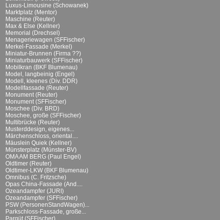
Luxus-Limousine (Schowanek)
Marktplatz (Mentor)
Maschine (Reuter)
Max & Else (Kellner)
Memorial (Drechsel)
Menageriewagen (SFFischer)
Merkel-Fassade (Merkel)
Miniatur-Brunnen (Firma ??)
Miniaturbauwerk (SFFischer)
Mobilkran (BKF Blumenau)
Model, langbeinig (Engel)
Modell, kleenes (Div. DDR)
Modellfassade (Reuter)
Monument (Reuter)
Monument (SFFischer)
Moschee (Div. BRD)
Moschee, große (SFFischer)
Multibrücke (Reuter)
Musterddesign, eigenes...
Märchenschloss, oriental....
Mäuslein Quiek (Kellner)
Münsterplatz (Münster-BV)
OMA AM BERG (Paul Engel)
Oldtimer (Reuter)
Oldtimer-LKW (BKF Blumenau)
Omnibus (C. Fritzsche)
Opas China-Fassade (And....
Ozeandampfer (JURI)
Ozeandampfer (SFFischer)
PSW (PersonenStandWagen)...
Parkschloss-Fassade, große...
Parqüt (SFFischer)