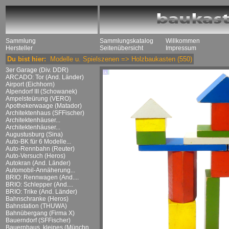
Sammlung
Sammlungskatalog
Willkommen
Hersteller
Seitenübersicht
Impressum
Du bist hier:
Modelle u. Spielszenen
=>
Holzbaukasten
(550)
3er Garage (Div. DDR)
ARCADO: Tor (And. Länder)
Airport (Eichhorn)
Alpendorf III (Schowanek)
Ampelsteürung (VERO)
Apothekerwaage (Matador)
Architektenhaus (SFFischer)
Architektenhäuser...
Architektenhäuser...
Augustusburg (Sina)
Auto-BK für 6 Modelle...
Auto-Rennbahn (Reuter)
Auto-Versuch (Heros)
Autokran (And. Länder)
Automobil-Annäherung...
BRIO: Rennwagen (And....
BRIO: Schlepper (And....
BRIO: Trike (And. Länder)
Bahnschranke (Heros)
Bahnstation (THUWA)
Bahnübergang (Firma X)
Bauerndorf (SFFischer)
Bauernhaus, kleines (Münchn....