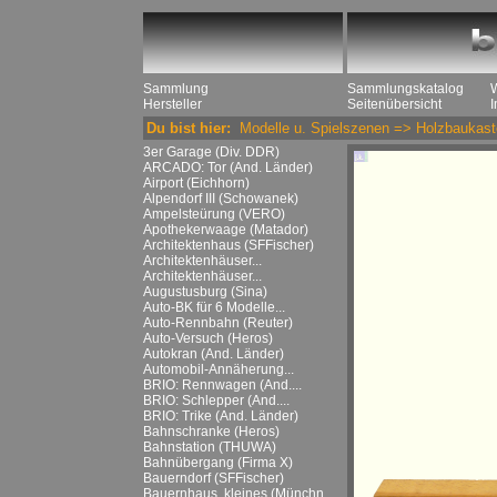
Sammlung
Sammlungskatalog
Hersteller
Seitenübersicht
Du bist hier:
Modelle u. Spielszenen
=>
Holzbaukast
3er Garage (Div. DDR)
ARCADO: Tor (And. Länder)
Airport (Eichhorn)
Alpendorf III (Schowanek)
Ampelsteürung (VERO)
Apothekerwaage (Matador)
Architektenhaus (SFFischer)
Architektenhäuser...
Architektenhäuser...
Augustusburg (Sina)
Auto-BK für 6 Modelle...
Auto-Rennbahn (Reuter)
Auto-Versuch (Heros)
Autokran (And. Länder)
Automobil-Annäherung...
BRIO: Rennwagen (And....
BRIO: Schlepper (And....
BRIO: Trike (And. Länder)
Bahnschranke (Heros)
Bahnstation (THUWA)
Bahnübergang (Firma X)
Bauerndorf (SFFischer)
Bauernhaus, kleines (Münchn....