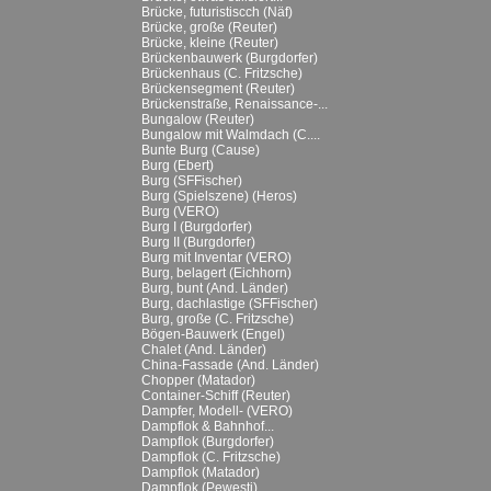
Brücke, futuristiscch (Näf)
Brücke, große (Reuter)
Brücke, kleine (Reuter)
Brückenbauwerk (Burgdorfer)
Brückenhaus (C. Fritzsche)
Brückensegment (Reuter)
Brückenstraße, Renaissance-...
Bungalow (Reuter)
Bungalow mit Walmdach (C....
Bunte Burg (Cause)
Burg (Ebert)
Burg (SFFischer)
Burg (Spielszene) (Heros)
Burg (VERO)
Burg I (Burgdorfer)
Burg II (Burgdorfer)
Burg mit Inventar (VERO)
Burg, belagert (Eichhorn)
Burg, bunt (And. Länder)
Burg, dachlastige (SFFischer)
Burg, große (C. Fritzsche)
Bögen-Bauwerk (Engel)
Chalet (And. Länder)
China-Fassade (And. Länder)
Chopper (Matador)
Container-Schiff (Reuter)
Dampfer, Modell- (VERO)
Dampflok & Bahnhof...
Dampflok (Burgdorfer)
Dampflok (C. Fritzsche)
Dampflok (Matador)
Dampflok (Pewesti)