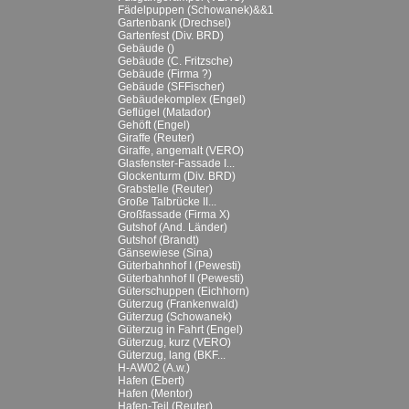
Fädelpuppen (Schowanek)&&1
Gartenbank (Drechsel)
Gartenfest (Div. BRD)
Gebäude ()
Gebäude (C. Fritzsche)
Gebäude (Firma ?)
Gebäude (SFFischer)
Gebäudekomplex (Engel)
Geflügel (Matador)
Gehöft (Engel)
Giraffe (Reuter)
Giraffe, angemalt (VERO)
Glasfenster-Fassade I...
Glockenturm (Div. BRD)
Grabstelle (Reuter)
Große Talbrücke II...
Großfassade (Firma X)
Gutshof (And. Länder)
Gutshof (Brandt)
Gänsewiese (Sina)
Güterbahnhof I (Pewesti)
Güterbahnhof II (Pewesti)
Güterschuppen (Eichhorn)
Güterzug (Frankenwald)
Güterzug (Schowanek)
Güterzug in Fahrt (Engel)
Güterzug, kurz (VERO)
Güterzug, lang (BKF...
H-AW02 (A.w.)
Hafen (Ebert)
Hafen (Mentor)
Hafen-Teil (Reuter)