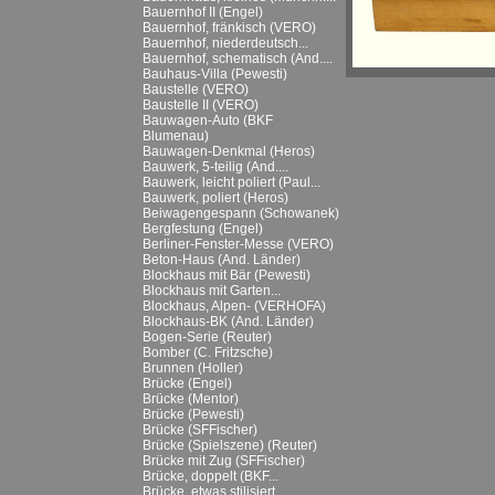
Bauernhof II (Engel)
Bauernhof, fränkisch (VERO)
Bauernhof, niederdeutsch...
Bauernhof, schematisch (And....
Bauhaus-Villa (Pewesti)
Baustelle (VERO)
Baustelle II (VERO)
Bauwagen-Auto (BKF
Blumenau)
Bauwagen-Denkmal (Heros)
Bauwerk, 5-teilig (And....
Bauwerk, leicht poliert (Paul...
Bauwerk, poliert (Heros)
Beiwagengespann (Schowanek)
Bergfestung (Engel)
Berliner-Fenster-Messe (VERO)
Beton-Haus (And. Länder)
Blockhaus mit Bär (Pewesti)
Blockhaus mit Garten...
Blockhaus, Alpen- (VERHOFA)
Blockhaus-BK (And. Länder)
Bogen-Serie (Reuter)
Bomber (C. Fritzsche)
Brunnen (Holler)
Brücke (Engel)
Brücke (Mentor)
Brücke (Pewesti)
Brücke (SFFischer)
Brücke (Spielszene) (Reuter)
Brücke mit Zug (SFFischer)
Brücke, doppelt (BKF...
Brücke, etwas stilisiert...