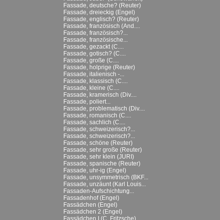
Fassade, deutsche? (Reuter)
Fassade, dreieckig (Engel)
Fassade, englisch? (Reuter)
Fassade, französisch (And....
Fassade, französisch?...
Fassade, französische...
Fassade, gezackt (C....
Fassade, gotisch? (C....
Fassade, große (C....
Fassade, holprige (Reuter)
Fassade, italienisch -...
Fassade, klassisch (C....
Fassade, kleine (C....
Fassade, kramerisch (Div....
Fassade, poliert...
Fassade, problematisch (Div....
Fassade, romanisch (C....
Fassade, sachlich (C....
Fassade, schweizerisch?...
Fassade, schweizerisch?...
Fassade, schöne (Reuter)
Fassade, sehr große (Reuter)
Fassade, sehr klein (JURI)
Fassade, spanische (Reuter)
Fassade, uhr-ig (Engel)
Fassade, unsymmetrisch (BKF...
Fassade, unzäunt (Karl Louis...
Fassaden-Aufschichtung...
Fassadenhof (Engel)
Fassädchen (Engel)
Fassädchen 2 (Engel)
Fassädchen I (C. Fritzsche)