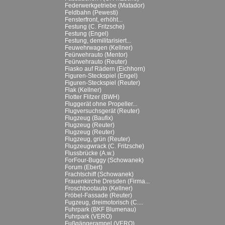
Federwerkgetriebe (Matador)
Feldbahn (Pewesti)
Fensterfront, erhöht...
Festung (C. Fritzsche)
Festung (Engel)
Festung, demilitarisiert...
Feuwehrwagen (Kellner)
Feürwehrauto (Mentor)
Feürwehrauto (Reuter)
Fiasko auf Rädern (Eichhorn)
Figuren-Steckspiel (Engel)
Figuren-Steckspiel (Reuter)
Flak (Kellner)
Flotter Flitzer (BWH)
Fluggerät ohne Propeller...
Flugversuchsgerät (Reuter)
Flugzeug (Baufix)
Flugzeug (Reuter)
Flugzeug (Reuter)
Flugzeug, grün (Reuter)
Flugzeugwrack (C. Fritzsche)
Flussbrücke (A.w.)
ForFour-Buggy (Schowanek)
Forum (Ebert)
Frachtschiff (Schowanek)
Frauenkirche Dresden (Firma...
Froschbootauto (Kellner)
Fröbel-Fassade (Reuter)
Fugzeug, dreimotorisch (C....
Fuhrpark (BKF Blumenau)
Fuhrpark (VERO)
Fußgängerampel (VERO)