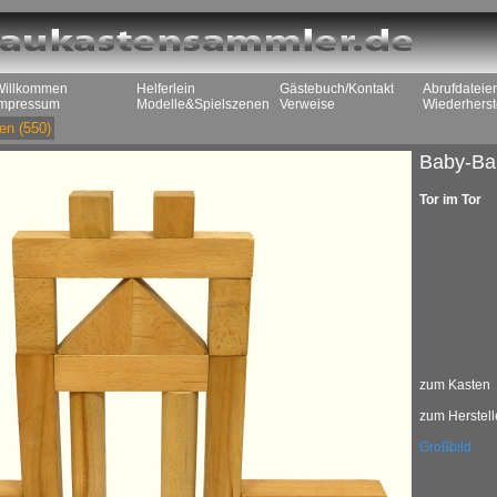
Willkommen
Helferlein
Gästebuch/Kontakt
Abrufdateie
Impressum
Modelle&Spielszenen
Verweise
Wiederherst
en
(550)
Baby-Ba
Tor im Tor
zum Kasten
zum Herstell
Großbild