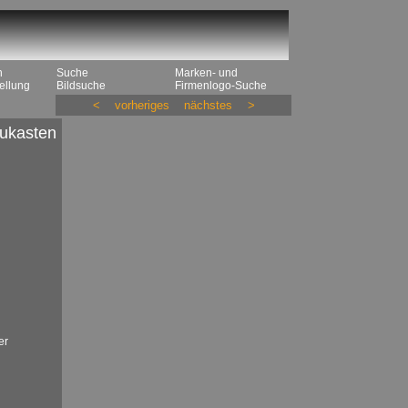
n
Suche
Marken- und
ellung
Bildsuche
Firmenlogo-Suche
<
vorheriges
nächstes
>
ukasten
er