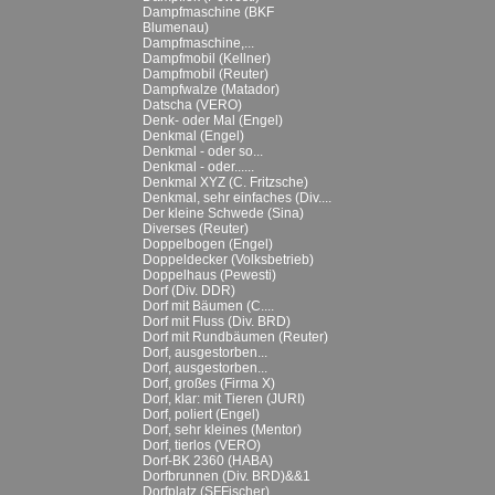
Dampfmaschine (BKF
Blumenau)
Dampfmaschine,...
Dampfmobil (Kellner)
Dampfmobil (Reuter)
Dampfwalze (Matador)
Datscha (VERO)
Denk- oder Mal (Engel)
Denkmal (Engel)
Denkmal - oder so...
Denkmal - oder......
Denkmal XYZ (C. Fritzsche)
Denkmal, sehr einfaches (Div....
Der kleine Schwede (Sina)
Diverses (Reuter)
Doppelbogen (Engel)
Doppeldecker (Volksbetrieb)
Doppelhaus (Pewesti)
Dorf (Div. DDR)
Dorf mit Bäumen (C....
Dorf mit Fluss (Div. BRD)
Dorf mit Rundbäumen (Reuter)
Dorf, ausgestorben...
Dorf, ausgestorben...
Dorf, großes (Firma X)
Dorf, klar: mit Tieren (JURI)
Dorf, poliert (Engel)
Dorf, sehr kleines (Mentor)
Dorf, tierlos (VERO)
Dorf-BK 2360 (HABA)
Dorfbrunnen (Div. BRD)&&1
Dorfplatz (SFFischer)