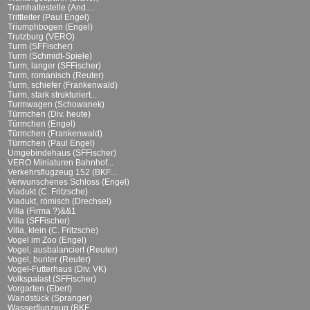
Tramhaltestelle (And....
Trittleiter (Paul Engel)
Triumphbogen (Engel)
Trutzburg (VERO)
Turm (SFFischer)
Turm (Schmidt-Spiele)
Turm, langer (SFFischer)
Turm, romanisch (Reuter)
Turm, schiefer (Frankenwald)
Turm, stark strukturiert...
Turmwagen (Schowanek)
Türmchen (Div. heute)
Türmchen (Engel)
Türmchen (Frankenwald)
Türmchen (Paul Engel)
Umgebindehaus (SFFischer)
VERO Miniaturen Bahnhof...
Verkehrsflugzeug 152 (BKF...
Verwunschenes Schloss (Engel)
Viadukt (C. Fritzsche)
Viadukt, römisch (Drechsel)
Villa (Firma ?)&&1
Villa (SFFischer)
Villa, klein (C. Fritzsche)
Vogel im Zoo (Engel)
Vogel, ausbalanciert (Reuter)
Vogel, bunter (Reuter)
Vogel-Futterhaus (Div. VK)
Volkspalast (SFFischer)
Vorgarten (Ebert)
Wandstück (Spranger)
Wasserflugzeug (BKF