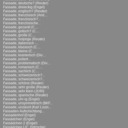
Fassade, deutsche? (Reuter)
Fassade, dreieckig (Engel)
Fassade, englisch? (Reuter)
Fassade, französisch (And....
Fassade, französisch?...
Fassade, französische...
Fassade, gezackt (C....
Fassade, gotisch? (C....
Fassade, große (C....
Fassade, holprige (Reuter)
Fassade, italienisch -...
Fassade, klassisch (C....
Fassade, kleine (C....
Fassade, kramerisch (Div....
Fassade, poliert...
Fassade, problematisch (Div....
Fassade, romanisch (C....
Fassade, sachlich (C....
Fassade, schweizerisch?...
Fassade, schweizerisch?...
Fassade, schöne (Reuter)
Fassade, sehr große (Reuter)
Fassade, sehr klein (JURI)
Fassade, spanische (Reuter)
Fassade, uhr-ig (Engel)
Fassade, unsymmetrisch (BKF...
Fassade, unzäunt (Karl Louis...
Fassaden-Aufschichtung...
Fassadenhof (Engel)
Fassädchen (Engel)
Fassädchen 2 (Engel)
Fassädchen I (C. Fritzsche)