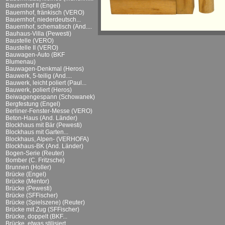
Bauernhof II (Engel)
Bauernhof, fränkisch (VERO)
Bauernhof, niederdeutsch...
Bauernhof, schematisch (And....
Bauhaus-Villa (Pewesti)
Baustelle (VERO)
Baustelle II (VERO)
Bauwagen-Auto (BKF
Blumenau)
Bauwagen-Denkmal (Heros)
Bauwerk, 5-teilig (And....
Bauwerk, leicht poliert (Paul...
Bauwerk, poliert (Heros)
Beiwagengespann (Schowanek)
Bergfestung (Engel)
Berliner-Fenster-Messe (VERO)
Beton-Haus (And. Länder)
Blockhaus mit Bär (Pewesti)
Blockhaus mit Garten...
Blockhaus, Alpen- (VERHOFA)
Blockhaus-BK (And. Länder)
Bogen-Serie (Reuter)
Bomber (C. Fritzsche)
Brunnen (Holler)
Brücke (Engel)
Brücke (Mentor)
Brücke (Pewesti)
Brücke (SFFischer)
Brücke (Spielszene) (Reuter)
Brücke mit Zug (SFFischer)
Brücke, doppelt (BKF...
Brücke, etwas stilisiert...