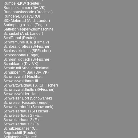
Rumpel-LKW (Reuter)
Rumpelkammer (Div. VK)
Rundhausfassade (Drechsel)
Rungen-LKW (VERO)
SIO-Motorrad (And. Länder)
Sarkophag o. s. ä. (Engel)
Sattelschlepper-Zugmaschine...
Schaukel (And. Länder)
Schiff ahoi (Reuter)
Schiffsmühle u. a. (Firma ?)
Schloss, großes (SFFischer)
Schloss, kleines (SFFischer)
Schlossportal (Engel)
Schrein, gotisch (SFFischer)
Schubkarre (Div. VK)
Schule mit Arbeiterdenkmal...
Schuppen im Bau (Div. VK)
Schwarzwald-Hochhaus...
Schwarzwaldhaus III...
Schwarzwaldhaus X (SFFischer)
Schwarzwaldhütte (SFFischer)
Schwarzwälder-Haus...
Schweizer Dorf (Schowanek)
Schweizer Fassade (Engel)
Schweizerdorf II (Schowanek)
Schweizerhaus (SFFischer)
Schweizerhaus 2 (Fa....
Schweizerhaus 2 (Fa....
Schweizerhaus 3 (Fa....
Schützenpanzer (C....
Segelschiff (Reuter)
Seilakrobat (Reuter)