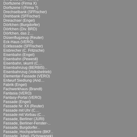
Dorfszene (Firma X)
Dorfszene I (Firma ?)
Drechselbank (SFFischer)
Drehbank (SFFischer)
Dreiachser (Engel)
Dörfchen (Burgdorfer)
Dörfchen (Div. BRD)
Dörfchen, das 2....
Düsenflugzeug (Reuter)
Eck-Haus (VERO)
Eckfassade (SFFischer)
Eisbrecher (C. Fritzsche)
Eisenbahn (Engel)
Eisenbahn (Pewesti)
Eisenbahn, skurril (C....
Eisenbahnzug (BERBIS)...
Eisenbahnzug (Volksbetrieb)
Elementar-Fassade (VERO)
Entwurf Siedlung (And....
Fabrik (Engel)
Fachwerkhaus (Brandt)
Fantasia (VERO)
Fantasy-Portal (VERO)
Fassade (Engel)
Fassade Nr. XX (Reuter)
Fassade mit Uhr (C....
Fassade mit Vorbau (C....
Fassade, Berliner (JURI)
Fassade, Berliner-Fenster-...
Fassade, Burgdorfer...
Fassade, Hochparterre (BKF...
Fassade, Jubel- (Schowanek)