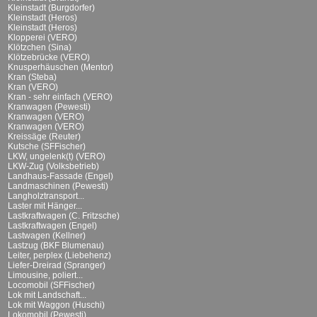
Kleinstadt (Burgdorfer)
Kleinstadt (Heros)
Kleinstadt (Heros)
Klopperei (VERO)
Klötzchen (Sina)
Klötzebrücke (VERO)
Knusperhäuschen (Mentor)
Kran (Steba)
Kran (VERO)
Kran - sehr einfach (VERO)
Kranwagen (Pewesti)
Kranwagen (VERO)
Kranwagen (VERO)
Kreissäge (Reuter)
Kutsche (SFFischer)
LKW, ungelenk(t) (VERO)
LKW-Zug (Volksbetrieb)
Landhaus-Fassade (Engel)
Landmaschinen (Pewesti)
Langholztransport...
Laster mit Hänger...
Lastkraftwagen (C. Fritzsche)
Lastkraftwagen (Engel)
Lastwagen (Kellner)
Lastzug (BKF Blumenau)
Leiter, perplex (Liebehenz)
Liefer-Dreirad (Spranger)
Limousine, poliert...
Locomobil (SFFischer)
Lok mit Landschaft...
Lok mit Waggon (Huschi)
Lokomobil (Pewesti)