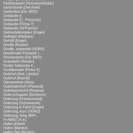
Fädelpuppen (Schowanek)&&1
Gartenbank (Drechsel)
Gartenfest (Div. BRD)
Gebäude ()
Gebäude (C. Fritzsche)
Gebäude (Firma ?)
Gebäude (SFFischer)
Gebäudekomplex (Engel)
Geflügel (Matador)
Gehöft (Engel)
Giraffe (Reuter)
Giraffe, angemalt (VERO)
Glasfenster-Fassade I...
Glockenturm (Div. BRD)
Grabstelle (Reuter)
Große Talbrücke II...
Großfassade (Firma X)
Gutshof (And. Länder)
Gutshof (Brandt)
Gänsewiese (Sina)
Güterbahnhof I (Pewesti)
Güterbahnhof II (Pewesti)
Güterschuppen (Eichhorn)
Güterzug (Frankenwald)
Güterzug (Schowanek)
Güterzug in Fahrt (Engel)
Güterzug, kurz (VERO)
Güterzug, lang (BKF...
H-AW02 (A.w.)
Hafen (Ebert)
Hafen (Mentor)
Hafen-Teil (Reuter)