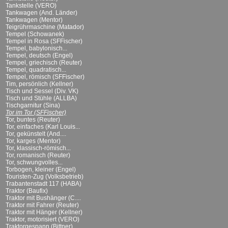
Tankstelle (VERO)
Tankwagen (And. Länder)
Tankwagen (Mentor)
Teigrührmaschine (Matador)
Tempel (Schowanek)
Tempel in Rosa (SFFischer)
Tempel, babylonisch...
Tempel, deutsch (Engel)
Tempel, griechisch (Reuter)
Tempel, quadratisch...
Tempel, römisch (SFFischer)
Tim, persönlich (Kellner)
Tisch und Sessel (Div. VK)
Tisch und Stühle (ALLBA)
Tischgarnitur (Sina)
Tor im Tor (SFFischer)
Tor, buntes (Reuter)
Tor, einfaches (Karl Louis...
Tor, gekünstelt (And....
Tor, karges (Mentor)
Tor, klassisch-römisch...
Tor, romanisch (Reuter)
Tor, schwungvolles...
Torbogen, kleiner (Engel)
Touristen-Zug (Volksbetrieb)
Trabantenstadt 117 (HABA)
Traktor (Baufix)
Traktor mit Bushänger (C....
Traktor mit Fahrer (Reuter)
Traktor mit Hänger (Kellner)
Traktor, motorisiert (VERO)
Traktorgespann (Bittner)