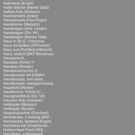
Hafenkran (Engel)
Halbe Brücke (Mentor Stab)
Halbes Auto (Matador)
Hammerwerk (Anker)
Hammerwerk (Paul Engel)
Handkarren (Matador)
Handwagen (And. Länder)
Handwagen (Div. VK)
Handwagen (Mentor Stab)
Haus in 3D (C. Fritzsche)
Haus mit Balkon (SFFischer)
Haus zum Richtfest (Albrecht)
Haus, undicht (BKF Blumenau)
Hausansicht...
Hausbau (Firma ?)
Hausbau (Reuter)
Hausbauversuche (C....
Hausfassade mit Einfahrt...
Hausfassade, sehr klein...
Hausfassade, zweigeschossig...
Hausfront (Reuter)
Hausfront m. Polizei (C....
Hausgrundstück (Div. VK)
Hausser-Auto (Hausser)
Helikopter (Matador)
Helikopter (Reuter)
Hexenhäuschen (Drechsel)
Hochdecker, 3-motorig (BKF...
Hochdecker, landend (Engel)
Hochhaus mit Schafsherde...
Hohes-Haus-Front (VEB...
Holzsteine, aufgestapelt...