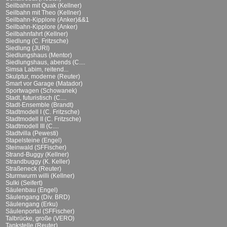
Seilbahn mit Quak (Kellner)
Seilbahn mit Theo (Kellner)
Seilbahn-Kipplore (Anker)&&1
Seilbahn-Kipplore (Anker)
Seilbahnfahrt (Kellner)
Siedlung (C. Fritzsche)
Siedlung (JURI)
Siedlungshaus (Mentor)
Siedlungshaus, abends (C....
Simsa Labim, reitend...
Skulptur, moderne (Reuter)
Smart vor Garage (Matador)
Sportwagen (Schowanek)
Stadt, futuristisch (C....
Stadt-Ensemble (Brandt)
Stadtmodell I (C. Fritzsche)
Stadtmodell II (C. Fritzsche)
Stadtmodell III (C....
Stadtvilla (Pewesti)
Stapelsteine (Engel)
Steinwald (SFFischer)
Strand-Buggy (Kellner)
Strandbuggy (K. Keller)
Straßeneck (Reuter)
Sturmwurm willi (Kellner)
Sulki (Seifert)
Säulenbau (Engel)
Säulengang (Div. BRD)
Säulengang (Erku)
Säulenportal (SFFischer)
Talbrücke, große (VERO)
Tankstelle (Reuter)