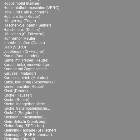
Hopps mobil (Kellner)
Horizontalbohrmaschine (VERO)
Hotel und Café (Eichhorn)
Hubi am Seil (Reuter)
Hängerzug (Engel)
Häschen-Seilbahn (Kellner)
Häschentaxi (Kellner)
Häuschen (C. Fritzsche)
Hühnerhof (Reuter)
Innenhof außen (Cause)
Jeep (VERO)
Jubelbogen (SFFischer)
Kamel (And. Länder)
Kamel mit Treiber (Reuter)
Kanalbrücke, merkwürdige...
Kanone mit Zugmaschine...
Karussel (Matador)
Karusselantrieb (Matador)
Katze, blauohrig (Schowanek)
Kerzenleuchter (Reuter)
Kiosk (Reuter)
Kirche (Hausser)
Kirche (Reuter)
Kirche, mängelbehaftete...
Kirche, transmoslemische...
Kirche? (Burgdorfer)
Kirchlein unbestimmter...
Klein-Sotschi (Spielzeug)
Kleine Burg (SFFischer)
Kleinkind-Fassade (SFFischer)
Kleinsegler (BKF Blumenau)
Kleinstadt (Brandt)