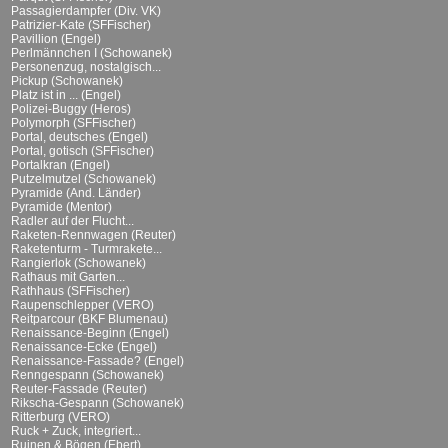
Passagierdampfer (Div. VK)
Patrizier-Kate (SFFischer)
Pavillion (Engel)
Perlmännchen I (Schowanek)
Personenzug, nostalgisch...
Pickup (Schowanek)
Platz ist in ... (Engel)
Polizei-Buggy (Heros)
Polymorph (SFFischer)
Portal, deutsches (Engel)
Portal, gotisch (SFFischer)
Portalkran (Engel)
Putzelmutzel (Schowanek)
Pyramide (And. Länder)
Pyramide (Mentor)
Radler auf der Flucht...
Raketen-Rennwagen (Reuter)
Raketenturm - Turmrakete...
Rangierlok (Schowanek)
Rathaus mit Garten...
Rathhaus (SFFischer)
Raupenschlepper (VERO)
Reitparcour (BKF Blumenau)
Renaissance-Beginn (Engel)
Renaissance-Ecke (Engel)
Renaissance-Fassade? (Engel)
Renngespann (Schowanek)
Reuter-Fassade (Reuter)
Rikscha-Gespann (Schowanek)
Ritterburg (VERO)
Ruck + Zuck, integriert...
Ruinen & Bögen (Ebert)