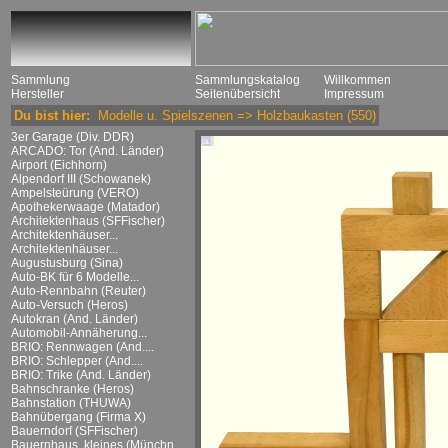
Sammlung
Sammlungskatalog
Willkommen
Hersteller
Seitenübersicht
Impressum
Du bist hier:
Modelle u. Spielszenen
=>
Holzbaukasten
(550)
3er Garage (Div. DDR)
ARCADO: Tor (And. Länder)
Airport (Eichhorn)
Alpendorf III (Schowanek)
Ampelsteürung (VERO)
Apothekerwaage (Matador)
Architektenhaus (SFFischer)
Architektenhäuser...
Architektenhäuser...
Augustusburg (Sina)
Auto-BK für 6 Modelle...
Auto-Rennbahn (Reuter)
Auto-Versuch (Heros)
Autokran (And. Länder)
Automobil-Annäherung...
BRIO: Rennwagen (And....
BRIO: Schlepper (And....
BRIO: Trike (And. Länder)
Bahnschranke (Heros)
Bahnstation (THUWA)
Bahnübergang (Firma X)
Bauerndorf (SFFischer)
Bauernhaus, kleines (Münchn....