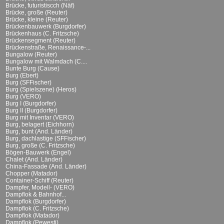
Brücke, futuristiscch (Näf)
Brücke, große (Reuter)
Brücke, kleine (Reuter)
Brückenbauwerk (Burgdorfer)
Brückenhaus (C. Fritzsche)
Brückensegment (Reuter)
Brückenstraße, Renaissance-...
Bungalow (Reuter)
Bungalow mit Walmdach (C....
Bunte Burg (Cause)
Burg (Ebert)
Burg (SFFischer)
Burg (Spielszene) (Heros)
Burg (VERO)
Burg I (Burgdorfer)
Burg II (Burgdorfer)
Burg mit Inventar (VERO)
Burg, belagert (Eichhorn)
Burg, bunt (And. Länder)
Burg, dachlastige (SFFischer)
Burg, große (C. Fritzsche)
Bögen-Bauwerk (Engel)
Chalet (And. Länder)
China-Fassade (And. Länder)
Chopper (Matador)
Container-Schiff (Reuter)
Dampfer, Modell- (VERO)
Dampflok & Bahnhof...
Dampflok (Burgdorfer)
Dampflok (C. Fritzsche)
Dampflok (Matador)
Dampflok (Pewesti)