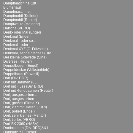
Dampfmaschine (BKF
Blumenau)
Dampfmaschine,...
Dampfmobil (Kellner)
Dampfmobil (Reuter)
Dampfwalze (Matador)
Datscha (VERO)
Denk- oder Mal (Engel)
Denkmal (Engel)
Denkmal - oder so...
Denkmal - oder......
Denkmal XYZ (C. Fritzsche)
Denkmal, sehr einfaches (Div....
Der kleine Schwede (Sina)
Diverses (Reuter)
Doppelbogen (Engel)
Doppeldecker (Volksbetrieb)
Doppelhaus (Pewesti)
Dorf (Div. DDR)
Dorf mit Bäumen (C....
Dorf mit Fluss (Div. BRD)
Dorf mit Rundbäumen (Reuter)
Dorf, ausgestorben...
Dorf, ausgestorben...
Dorf, großes (Firma X)
Dorf, klar: mit Tieren (JURI)
Dorf, poliert (Engel)
Dorf, sehr kleines (Mentor)
Dorf, tierlos (VERO)
Dorf-BK 2360 (HABA)
Dorfbrunnen (Div. BRD)&&1
Dorfplatz (SFFischer)