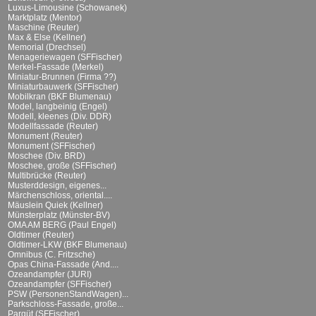
Luxus-Limousine (Schowanek)
Marktplatz (Mentor)
Maschine (Reuter)
Max & Else (Kellner)
Memorial (Drechsel)
Menageriewagen (SFFischer)
Merkel-Fassade (Merkel)
Miniatur-Brunnen (Firma ??)
Miniaturbauwerk (SFFischer)
Mobilkran (BKF Blumenau)
Model, langbeinig (Engel)
Modell, kleenes (Div. DDR)
Modellfassade (Reuter)
Monument (Reuter)
Monument (SFFischer)
Moschee (Div. BRD)
Moschee, große (SFFischer)
Multibrücke (Reuter)
Musterddesign, eigenes...
Märchenschloss, oriental....
Mäuslein Quiek (Kellner)
Münsterplatz (Münster-BV)
OMA AM BERG (Paul Engel)
Oldtimer (Reuter)
Oldtimer-LKW (BKF Blumenau)
Omnibus (C. Fritzsche)
Opas China-Fassade (And....
Ozeandampfer (JURI)
Ozeandampfer (SFFischer)
PSW (PersonenStandWagen)...
Parkschloss-Fassade, große...
Parqüt (SFFischer)