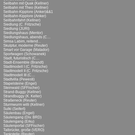
Seilbahn mit Quak (Kellner)
Seilbahn mit Theo (Kellner)
Seilbahn-Kipplore (Anker)&&1
Seilbahn-Kipplore (Anker)
Seilbahnfahrt (Kellner)
Siedlung (C. Fritzsche)
Siedlung (JURI)
Siedlungshaus (Mentor)
Siedlungshaus, abends (C....
Simsa Labim, reitend...
Skulptur, moderne (Reuter)
Smart vor Garage (Matador)
Sportwagen (Schowanek)
Stadt, futuristisch (C....
Stadt-Ensemble (Brandt)
Stadtmodell I (C. Fritzsche)
Stadtmodell II (C. Fritzsche)
Stadtmodell III (C....
Stadtvilla (Pewesti)
Stapelsteine (Engel)
Steinwald (SFFischer)
Strand-Buggy (Kellner)
Strandbuggy (K. Keller)
Straßeneck (Reuter)
Sturmwurm willi (Kellner)
Sulki (Seifert)
Säulenbau (Engel)
Säulengang (Div. BRD)
Säulengang (Erku)
Säulenportal (SFFischer)
Talbrücke, große (VERO)
Tankstelle (Reuter)