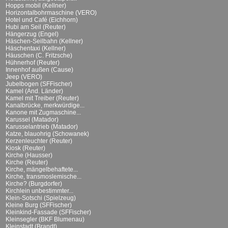
Hopps mobil (Kellner)
Horizontalbohrmaschine (VERO)
Hotel und Café (Eichhorn)
Hubi am Seil (Reuter)
Hängerzug (Engel)
Häschen-Seilbahn (Kellner)
Häschentaxi (Kellner)
Häuschen (C. Fritzsche)
Hühnerhof (Reuter)
Innenhof außen (Cause)
Jeep (VERO)
Jubelbogen (SFFischer)
Kamel (And. Länder)
Kamel mit Treiber (Reuter)
Kanalbrücke, merkwürdige...
Kanone mit Zugmaschine...
Karussel (Matador)
Karusselantrieb (Matador)
Katze, blauohrig (Schowanek)
Kerzenleuchter (Reuter)
Kiosk (Reuter)
Kirche (Hausser)
Kirche (Reuter)
Kirche, mängelbehaftete...
Kirche, transmoslemische...
Kirche? (Burgdorfer)
Kirchlein unbestimmter...
Klein-Sotschi (Spielzeug)
Kleine Burg (SFFischer)
Kleinkind-Fassade (SFFischer)
Kleinsegler (BKF Blumenau)
Kleinstadt (Brandt)