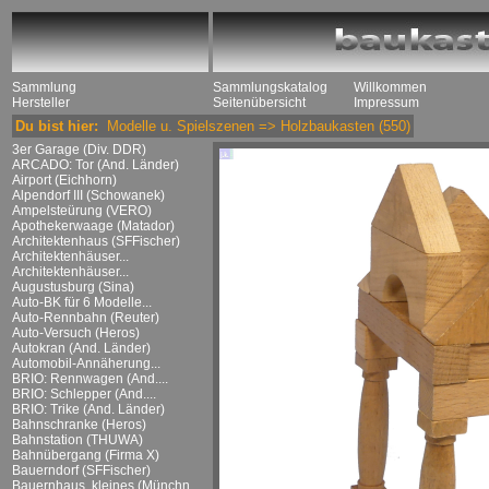
Sammlung
Sammlungskatalog
Willkommen
Hersteller
Seitenübersicht
Impressum
Du bist hier:
Modelle u. Spielszenen
=>
Holzbaukasten
(550)
3er Garage (Div. DDR)
ARCADO: Tor (And. Länder)
Airport (Eichhorn)
Alpendorf III (Schowanek)
Ampelsteürung (VERO)
Apothekerwaage (Matador)
Architektenhaus (SFFischer)
Architektenhäuser...
Architektenhäuser...
Augustusburg (Sina)
Auto-BK für 6 Modelle...
Auto-Rennbahn (Reuter)
Auto-Versuch (Heros)
Autokran (And. Länder)
Automobil-Annäherung...
BRIO: Rennwagen (And....
BRIO: Schlepper (And....
BRIO: Trike (And. Länder)
Bahnschranke (Heros)
Bahnstation (THUWA)
Bahnübergang (Firma X)
Bauerndorf (SFFischer)
Bauernhaus, kleines (Münchn....