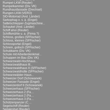
Rumpel-LKW (Reuter)
Rumpelkammer (Div. VK)
Rundhausfassade (Drechsel)
Rungen-LKW (VERO)
SIO-Motorrad (And. Länder)
Sarkophag o. s. ä. (Engel)
Sattelschlepper-Zugmaschine...
Schaukel (And. Länder)
Schiff ahoi (Reuter)
Schiffsmühle u. a. (Firma ?)
Schloss, großes (SFFischer)
Schloss, kleines (SFFischer)
Schlossportal (Engel)
Schrein, gotisch (SFFischer)
Schubkarre (Div. VK)
Schule mit Arbeiterdenkmal...
Schuppen im Bau (Div. VK)
Schwarzwald-Hochhaus...
Schwarzwaldhaus III...
Schwarzwaldhaus X (SFFischer)
Schwarzwaldhütte (SFFischer)
Schwarzwälder-Haus...
Schweizer Dorf (Schowanek)
Schweizer Fassade (Engel)
Schweizerdorf II (Schowanek)
Schweizerhaus (SFFischer)
Schweizerhaus 2 (Fa....
Schweizerhaus 2 (Fa....
Schweizerhaus 3 (Fa....
Schützenpanzer (C....
Segelschiff (Reuter)
Seilakrobat (Reuter)