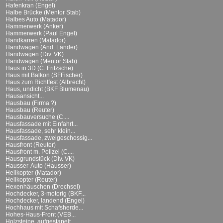
Hafenkran (Engel)
Halbe Brücke (Mentor Stab)
Halbes Auto (Matador)
Hammerwerk (Anker)
Hammerwerk (Paul Engel)
Handkarren (Matador)
Handwagen (And. Länder)
Handwagen (Div. VK)
Handwagen (Mentor Stab)
Haus in 3D (C. Fritzsche)
Haus mit Balkon (SFFischer)
Haus zum Richtfest (Albrecht)
Haus, undicht (BKF Blumenau)
Hausansicht...
Hausbau (Firma ?)
Hausbau (Reuter)
Hausbauversuche (C....
Hausfassade mit Einfahrt...
Hausfassade, sehr klein...
Hausfassade, zweigeschossig...
Hausfront (Reuter)
Hausfront m. Polizei (C....
Hausgrundstück (Div. VK)
Hausser-Auto (Hausser)
Helikopter (Matador)
Helikopter (Reuter)
Hexenhäuschen (Drechsel)
Hochdecker, 3-motorig (BKF...
Hochdecker, landend (Engel)
Hochhaus mit Schafsherde...
Hohes-Haus-Front (VEB...
Holzsteine, aufgestapelt...