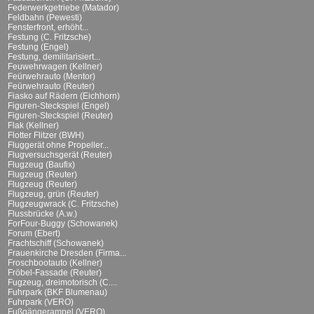
Federwerkgetriebe (Matador)
Feldbahn (Pewesti)
Fensterfront, erhöht...
Festung (C. Fritzsche)
Festung (Engel)
Festung, demilitarisiert...
Feuwehrwagen (Kellner)
Feürwehrauto (Mentor)
Feürwehrauto (Reuter)
Fiasko auf Rädern (Eichhorn)
Figuren-Steckspiel (Engel)
Figuren-Steckspiel (Reuter)
Flak (Kellner)
Flotter Flitzer (BWH)
Fluggerät ohne Propeller...
Flugversuchsgerät (Reuter)
Flugzeug (Baufix)
Flugzeug (Reuter)
Flugzeug (Reuter)
Flugzeug, grün (Reuter)
Flugzeugwrack (C. Fritzsche)
Flussbrücke (A.w.)
ForFour-Buggy (Schowanek)
Forum (Ebert)
Frachtschiff (Schowanek)
Frauenkirche Dresden (Firma...
Froschbootauto (Kellner)
Fröbel-Fassade (Reuter)
Fugzeug, dreimotorisch (C....
Fuhrpark (BKF Blumenau)
Fuhrpark (VERO)
Fußgängerampel (VERO)