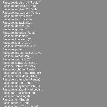
Fassade, deutsche? (Reuter)
Fassade, dreieckig (Engel)
Fassade, englisch? (Reuter)
Fassade, französisch (And....
Fassade, französisch?...
Fassade, französische...
Fassade, gezackt (C....
Fassade, gotisch? (C....
Fassade, große (C....
Fassade, holprige (Reuter)
Fassade, italienisch -...
Fassade, klassisch (C....
Fassade, kleine (C....
Fassade, kramerisch (Div....
Fassade, poliert...
Fassade, problematisch (Div....
Fassade, romanisch (C....
Fassade, sachlich (C....
Fassade, schweizerisch?...
Fassade, schweizerisch?...
Fassade, schöne (Reuter)
Fassade, sehr große (Reuter)
Fassade, sehr klein (JURI)
Fassade, spanische (Reuter)
Fassade, uhr-ig (Engel)
Fassade, unsymmetrisch (BKF...
Fassade, unzäunt (Karl Louis...
Fassaden-Aufschichtung...
Fassadenhof (Engel)
Fassädchen (Engel)
Fassädchen 2 (Engel)
Fassädchen I (C. Fritzsche)