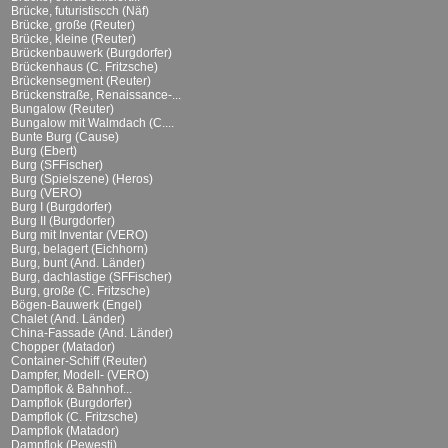
Brücke, futuristiscch (Näf)
Brücke, große (Reuter)
Brücke, kleine (Reuter)
Brückenbauwerk (Burgdorfer)
Brückenhaus (C. Fritzsche)
Brückensegment (Reuter)
Brückenstraße, Renaissance-...
Bungalow (Reuter)
Bungalow mit Walmdach (C....
Bunte Burg (Cause)
Burg (Ebert)
Burg (SFFischer)
Burg (Spielszene) (Heros)
Burg (VERO)
Burg I (Burgdorfer)
Burg II (Burgdorfer)
Burg mit Inventar (VERO)
Burg, belagert (Eichhorn)
Burg, bunt (And. Länder)
Burg, dachlastige (SFFischer)
Burg, große (C. Fritzsche)
Bögen-Bauwerk (Engel)
Chalet (And. Länder)
China-Fassade (And. Länder)
Chopper (Matador)
Container-Schiff (Reuter)
Dampfer, Modell- (VERO)
Dampflok & Bahnhof...
Dampflok (Burgdorfer)
Dampflok (C. Fritzsche)
Dampflok (Matador)
Dampflok (Pewesti)