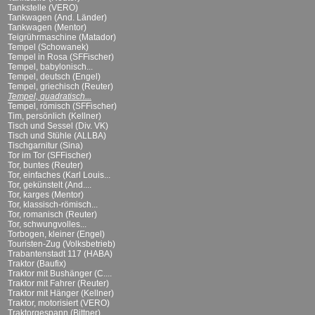
Tankstelle (VERO)
Tankwagen (And. Länder)
Tankwagen (Mentor)
Teigrührmaschine (Matador)
Tempel (Schowanek)
Tempel in Rosa (SFFischer)
Tempel, babylonisch...
Tempel, deutsch (Engel)
Tempel, griechisch (Reuter)
Tempel, quadratisch...
Tempel, römisch (SFFischer)
Tim, persönlich (Kellner)
Tisch und Sessel (Div. VK)
Tisch und Stühle (ALLBA)
Tischgarnitur (Sina)
Tor im Tor (SFFischer)
Tor, buntes (Reuter)
Tor, einfaches (Karl Louis...
Tor, gekünstelt (And....
Tor, karges (Mentor)
Tor, klassisch-römisch...
Tor, romanisch (Reuter)
Tor, schwungvolles...
Torbogen, kleiner (Engel)
Touristen-Zug (Volksbetrieb)
Trabantenstadt 117 (HABA)
Traktor (Baufix)
Traktor mit Bushänger (C....
Traktor mit Fahrer (Reuter)
Traktor mit Hänger (Kellner)
Traktor, motorisiert (VERO)
Traktorgespann (Bittner)