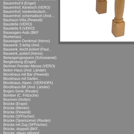
Bauernhof II (Engel)
Bauernhof, fränkisch (VERO)
Bauernhof, niederdeutsch...
Bauernhof, schematisch (And....
Bauhaus-Villa (Pewesti)
Baustelle (VERO)
Baustelle II (VERO)
Bauwagen-Auto (BKF
Blumenau)
Bauwagen-Denkmal (Heros)
Bauwerk, 5-teilig (And....
Bauwerk, leicht poliert (Paul...
Bauwerk, poliert (Heros)
Beiwagengespann (Schowanek)
Bergfestung (Engel)
Berliner-Fenster-Messe (VERO)
Beton-Haus (And. Länder)
Blockhaus mit Bär (Pewesti)
Blockhaus mit Garten...
Blockhaus, Alpen- (VERHOFA)
Blockhaus-BK (And. Länder)
Bogen-Serie (Reuter)
Bomber (C. Fritzsche)
Brunnen (Holler)
Brücke (Engel)
Brücke (Mentor)
Brücke (Pewesti)
Brücke (SFFischer)
Brücke (Spielszene) (Reuter)
Brücke mit Zug (SFFischer)
Brücke, doppelt (BKF...
Brücke, etwas stilisiert...