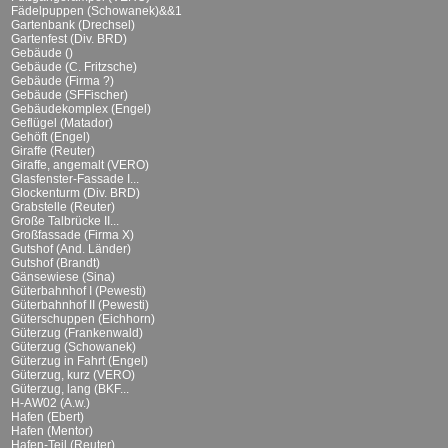
Fädelpuppen (Schowanek)&&1
Gartenbank (Drechsel)
Gartenfest (Div. BRD)
Gebäude ()
Gebäude (C. Fritzsche)
Gebäude (Firma ?)
Gebäude (SFFischer)
Gebäudekomplex (Engel)
Geflügel (Matador)
Gehöft (Engel)
Giraffe (Reuter)
Giraffe, angemalt (VERO)
Glasfenster-Fassade I...
Glockenturm (Div. BRD)
Grabstelle (Reuter)
Große Talbrücke II...
Großfassade (Firma X)
Gutshof (And. Länder)
Gutshof (Brandt)
Gänsewiese (Sina)
Güterbahnhof I (Pewesti)
Güterbahnhof II (Pewesti)
Güterschuppen (Eichhorn)
Güterzug (Frankenwald)
Güterzug (Schowanek)
Güterzug in Fahrt (Engel)
Güterzug, kurz (VERO)
Güterzug, lang (BKF...
H-AW02 (A.w.)
Hafen (Ebert)
Hafen (Mentor)
Hafen-Teil (Reuter)