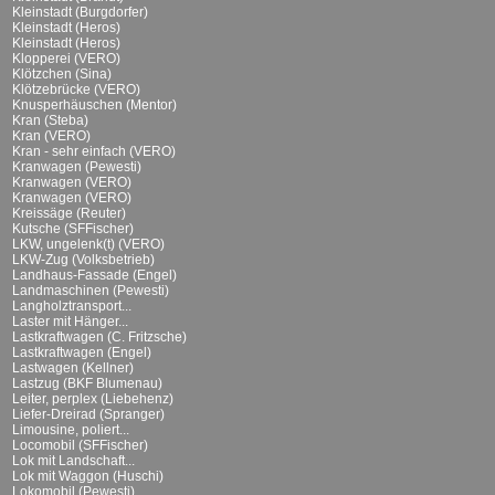
Kleinstadt (Burgdorfer)
Kleinstadt (Heros)
Kleinstadt (Heros)
Klopperei (VERO)
Klötzchen (Sina)
Klötzebrücke (VERO)
Knusperhäuschen (Mentor)
Kran (Steba)
Kran (VERO)
Kran - sehr einfach (VERO)
Kranwagen (Pewesti)
Kranwagen (VERO)
Kranwagen (VERO)
Kreissäge (Reuter)
Kutsche (SFFischer)
LKW, ungelenk(t) (VERO)
LKW-Zug (Volksbetrieb)
Landhaus-Fassade (Engel)
Landmaschinen (Pewesti)
Langholztransport...
Laster mit Hänger...
Lastkraftwagen (C. Fritzsche)
Lastkraftwagen (Engel)
Lastwagen (Kellner)
Lastzug (BKF Blumenau)
Leiter, perplex (Liebehenz)
Liefer-Dreirad (Spranger)
Limousine, poliert...
Locomobil (SFFischer)
Lok mit Landschaft...
Lok mit Waggon (Huschi)
Lokomobil (Pewesti)