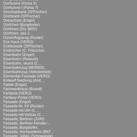
Dorfszene (Firma X)
Dorfszene I (Firma ?)
Drechselbank (SFFischer)
Drehbank (SFFischer)
Dreiachser (Engel)
Dörfchen (Burgdorfer)
Dörfchen (Div. BRD)
Dörfchen, das 2....
Düsenflugzeug (Reuter)
Eck-Haus (VERO)
Eckfassade (SFFischer)
Eisbrecher (C. Fritzsche)
Eisenbahn (Engel)
Eisenbahn (Pewesti)
Eisenbahn, skurril (C....
Eisenbahnzug (BERBIS)...
Eisenbahnzug (Volksbetrieb)
Elementar-Fassade (VERO)
Entwurf Siedlung (And....
Fabrik (Engel)
Fachwerkhaus (Brandt)
Fantasia (VERO)
Fantasy-Portal (VERO)
Fassade (Engel)
Fassade Nr. XX (Reuter)
Fassade mit Uhr (C....
Fassade mit Vorbau (C....
Fassade, Berliner (JURI)
Fassade, Berliner-Fenster-...
Fassade, Burgdorfer...
Fassade, Hochparterre (BKF...
Fassade, Jubel- (Schowanek)