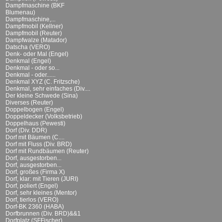
Dampfmaschine (BKF
Blumenau)
Dampfmaschine,...
Dampfmobil (Kellner)
Dampfmobil (Reuter)
Dampfwalze (Matador)
Datscha (VERO)
Denk- oder Mal (Engel)
Denkmal (Engel)
Denkmal - oder so...
Denkmal - oder......
Denkmal XYZ (C. Fritzsche)
Denkmal, sehr einfaches (Div....
Der kleine Schwede (Sina)
Diverses (Reuter)
Doppelbogen (Engel)
Doppeldecker (Volksbetrieb)
Doppelhaus (Pewesti)
Dorf (Div. DDR)
Dorf mit Bäumen (C....
Dorf mit Fluss (Div. BRD)
Dorf mit Rundbäumen (Reuter)
Dorf, ausgestorben...
Dorf, ausgestorben...
Dorf, großes (Firma X)
Dorf, klar: mit Tieren (JURI)
Dorf, poliert (Engel)
Dorf, sehr kleines (Mentor)
Dorf, tierlos (VERO)
Dorf-BK 2360 (HABA)
Dorfbrunnen (Div. BRD)&&1
Dorfplatz (SFFischer)