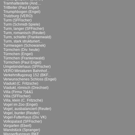
Tramhaltestelle (And....
Trittleiter (Paul Engel)
Triumphbogen (Engel)
Trutzburg (VERO)
Turm (SFFischer)
Turm (Schmidt-Spiele)
Turm, langer (SFFischer)
Turm, romanisch (Reuter)
Turm, schiefer (Frankenwald)
Turm, stark strukturiert...
Turmwagen (Schowanek)
Türmchen (Div. heute)
Türmchen (Engel)
Türmchen (Frankenwald)
Türmchen (Paul Engel)
Umgebindehaus (SFFischer)
VERO Miniaturen Bahnhof...
Verkehrsflugzeug 152 (BKF...
Verwunschenes Schloss (Engel)
Viadukt (C. Fritzsche)
Viadukt, römisch (Drechsel)
Villa (Firma ?)&&1
Villa (SFFischer)
Villa, klein (C. Fritzsche)
Vogel im Zoo (Engel)
Vogel, ausbalanciert (Reuter)
Vogel, bunter (Reuter)
Vogel-Futterhaus (Div. VK)
Volkspalast (SFFischer)
Vorgarten (Ebert)
Wandstück (Spranger)
Wasserflugzeug (BKF