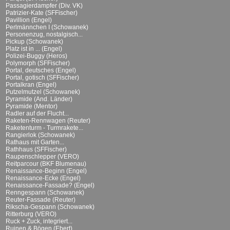
Passagierdampfer (Div. VK)
Patrizier-Kate (SFFischer)
Pavillion (Engel)
Perlmännchen I (Schowanek)
Personenzug, nostalgisch...
Pickup (Schowanek)
Platz ist in ... (Engel)
Polizei-Buggy (Heros)
Polymorph (SFFischer)
Portal, deutsches (Engel)
Portal, gotisch (SFFischer)
Portalkran (Engel)
Putzelmutzel (Schowanek)
Pyramide (And. Länder)
Pyramide (Mentor)
Radler auf der Flucht...
Raketen-Rennwagen (Reuter)
Raketenturm - Turmrakete...
Rangierlok (Schowanek)
Rathaus mit Garten...
Rathhaus (SFFischer)
Raupenschlepper (VERO)
Reitparcour (BKF Blumenau)
Renaissance-Beginn (Engel)
Renaissance-Ecke (Engel)
Renaissance-Fassade? (Engel)
Renngespann (Schowanek)
Reuter-Fassade (Reuter)
Rikscha-Gespann (Schowanek)
Ritterburg (VERO)
Ruck + Zuck, integriert...
Ruinen & Bögen (Ebert)