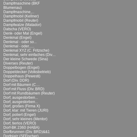
Dampfmaschine (BKF
Blumenau)
Dampfmaschine,...
Dampfmobil (Kellner)
Dampfmobil (Reuter)
Dampfwalze (Matador)
Datscha (VERO)
Denk- oder Mal (Engel)
Denkmal (Engel)
Denkmal - oder so...
Denkmal - oder......
Denkmal XYZ (C. Fritzsche)
Denkmal, sehr einfaches (Div....
Der kleine Schwede (Sina)
Diverses (Reuter)
Doppelbogen (Engel)
Doppeldecker (Volksbetrieb)
Doppelhaus (Pewesti)
Dorf (Div. DDR)
Dorf mit Bäumen (C....
Dorf mit Fluss (Div. BRD)
Dorf mit Rundbäumen (Reuter)
Dorf, ausgestorben...
Dorf, ausgestorben...
Dorf, großes (Firma X)
Dorf, klar: mit Tieren (JURI)
Dorf, poliert (Engel)
Dorf, sehr kleines (Mentor)
Dorf, tierlos (VERO)
Dorf-BK 2360 (HABA)
Dorfbrunnen (Div. BRD)&&1
Dorfplatz (SFFischer)