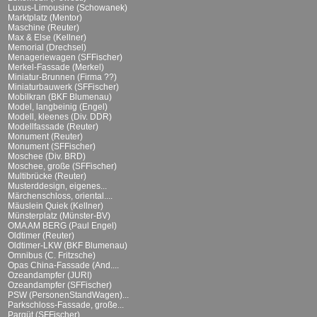
Luxus-Limousine (Schowanek)
Marktplatz (Mentor)
Maschine (Reuter)
Max & Else (Kellner)
Memorial (Drechsel)
Menageriewagen (SFFischer)
Merkel-Fassade (Merkel)
Miniatur-Brunnen (Firma ??)
Miniaturbauwerk (SFFischer)
Mobilkran (BKF Blumenau)
Model, langbeinig (Engel)
Modell, kleenes (Div. DDR)
Modellfassade (Reuter)
Monument (Reuter)
Monument (SFFischer)
Moschee (Div. BRD)
Moschee, große (SFFischer)
Multibrücke (Reuter)
Musterddesign, eigenes...
Märchenschloss, oriental....
Mäuslein Quiek (Kellner)
Münsterplatz (Münster-BV)
OMA AM BERG (Paul Engel)
Oldtimer (Reuter)
Oldtimer-LKW (BKF Blumenau)
Omnibus (C. Fritzsche)
Opas China-Fassade (And....
Ozeandampfer (JURI)
Ozeandampfer (SFFischer)
PSW (PersonenStandWagen)...
Parkschloss-Fassade, große...
Parqüt (SFFischer)