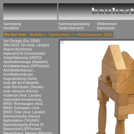
Sammlung
Sammlungskatalog
Willkommen
Hersteller
Seitenübersicht
Impressum
Du bist hier:
Modelle u. Spielszenen
=>
Holzbaukasten
(550)
3er Garage (Div. DDR)
ARCADO: Tor (And. Länder)
Airport (Eichhorn)
Alpendorf III (Schowanek)
Ampelsteürung (VERO)
Apothekerwaage (Matador)
Architektenhaus (SFFischer)
Architektenhäuser...
Architektenhäuser...
Augustusburg (Sina)
Auto-BK für 6 Modelle...
Auto-Rennbahn (Reuter)
Auto-Versuch (Heros)
Autokran (And. Länder)
Automobil-Annäherung...
BRIO: Rennwagen (And....
BRIO: Schlepper (And....
BRIO: Trike (And. Länder)
Bahnschranke (Heros)
Bahnstation (THUWA)
Bahnübergang (Firma X)
Bauerndorf (SFFischer)
Bauernhaus, kleines (Münchn....