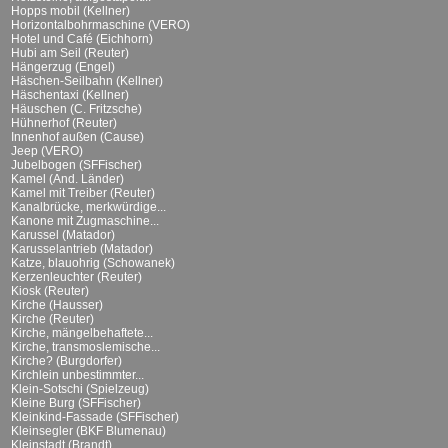
Hopps mobil (Kellner)
Horizontalbohrmaschine (VERO)
Hotel und Café (Eichhorn)
Hubi am Seil (Reuter)
Hängerzug (Engel)
Häschen-Seilbahn (Kellner)
Häschentaxi (Kellner)
Häuschen (C. Fritzsche)
Hühnerhof (Reuter)
Innenhof außen (Cause)
Jeep (VERO)
Jubelbogen (SFFischer)
Kamel (And. Länder)
Kamel mit Treiber (Reuter)
Kanalbrücke, merkwürdige...
Kanone mit Zugmaschine...
Karussel (Matador)
Karusselantrieb (Matador)
Katze, blauohrig (Schowanek)
Kerzenleuchter (Reuter)
Kiosk (Reuter)
Kirche (Hausser)
Kirche (Reuter)
Kirche, mängelbehaftete...
Kirche, transmoslemische...
Kirche? (Burgdorfer)
Kirchlein unbestimmter...
Klein-Sotschi (Spielzeug)
Kleine Burg (SFFischer)
Kleinkind-Fassade (SFFischer)
Kleinsegler (BKF Blumenau)
Kleinstadt (Brandt)