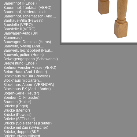
Bauernhof II (Engel)
Bauernhof, fränkisch (VERO)
Bauernhof, niederdeutsch...
Bauernhof, schematisch (And....
Bauhaus-Villa (Pewesti)
Baustelle (VERO)
Baustelle II (VERO)
Bauwagen-Auto (BKF
Blumenau)
Bauwagen-Denkmal (Heros)
Bauwerk, 5-teilig (And....
Bauwerk, leicht poliert (Paul...
Bauwerk, poliert (Heros)
Beiwagengespann (Schowanek)
Bergfestung (Engel)
Berliner-Fenster-Messe (VERO)
Beton-Haus (And. Länder)
Blockhaus mit Bär (Pewesti)
Blockhaus mit Garten...
Blockhaus, Alpen- (VERHOFA)
Blockhaus-BK (And. Länder)
Bogen-Serie (Reuter)
Bomber (C. Fritzsche)
Brunnen (Holler)
Brücke (Engel)
Brücke (Mentor)
Brücke (Pewesti)
Brücke (SFFischer)
Brücke (Spielszene) (Reuter)
Brücke mit Zug (SFFischer)
Brücke, doppelt (BKF...
Brücke, etwas stilisiert...