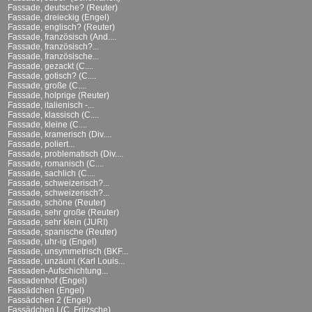
Fassade, deutsche? (Reuter)
Fassade, dreieckig (Engel)
Fassade, englisch? (Reuter)
Fassade, französisch (And....
Fassade, französisch?...
Fassade, französische...
Fassade, gezackt (C....
Fassade, gotisch? (C....
Fassade, große (C....
Fassade, holprige (Reuter)
Fassade, italienisch -...
Fassade, klassisch (C....
Fassade, kleine (C....
Fassade, kramerisch (Div....
Fassade, poliert...
Fassade, problematisch (Div....
Fassade, romanisch (C....
Fassade, sachlich (C....
Fassade, schweizerisch?...
Fassade, schweizerisch?...
Fassade, schöne (Reuter)
Fassade, sehr große (Reuter)
Fassade, sehr klein (JURI)
Fassade, spanische (Reuter)
Fassade, uhr-ig (Engel)
Fassade, unsymmetrisch (BKF...
Fassade, unzäunt (Karl Louis...
Fassaden-Aufschichtung...
Fassadenhof (Engel)
Fassädchen (Engel)
Fassädchen 2 (Engel)
Fassädchen I (C. Fritzsche)