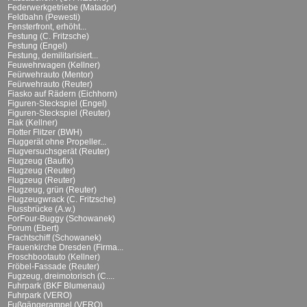
Federwerkgetriebe (Matador)
Feldbahn (Pewesti)
Fensterfront, erhöht...
Festung (C. Fritzsche)
Festung (Engel)
Festung, demilitarisiert...
Feuwehrwagen (Kellner)
Feürwehrauto (Mentor)
Feürwehrauto (Reuter)
Fiasko auf Rädern (Eichhorn)
Figuren-Steckspiel (Engel)
Figuren-Steckspiel (Reuter)
Flak (Kellner)
Flotter Flitzer (BWH)
Fluggerät ohne Propeller...
Flugversuchsgerät (Reuter)
Flugzeug (Baufix)
Flugzeug (Reuter)
Flugzeug (Reuter)
Flugzeug, grün (Reuter)
Flugzeugwrack (C. Fritzsche)
Flussbrücke (A.w.)
ForFour-Buggy (Schowanek)
Forum (Ebert)
Frachtschiff (Schowanek)
Frauenkirche Dresden (Firma...
Froschbootauto (Kellner)
Fröbel-Fassade (Reuter)
Fugzeug, dreimotorisch (C....
Fuhrpark (BKF Blumenau)
Fuhrpark (VERO)
Fußgängerampel (VERO)