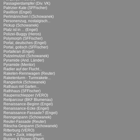
Passagierdampfer (Div. VK)
Patrizier-Kate (SFFischer)
Pavillion (Engel)
Perlmännchen I (Schowanek)
Personenzug, nostalgisch...
Pickup (Schowanek)
Platz ist in ... (Engel)
Polizei-Buggy (Heros)
Polymorph (SFFischer)
Portal, deutsches (Engel)
Portal, gotisch (SFFischer)
Portalkran (Engel)
Putzelmutzel (Schowanek)
Pyramide (And. Länder)
Pyramide (Mentor)
Radler auf der Flucht...
Raketen-Rennwagen (Reuter)
Raketenturm - Turmrakete...
Rangierlok (Schowanek)
Rathaus mit Garten...
Rathhaus (SFFischer)
Raupenschlepper (VERO)
Reitparcour (BKF Blumenau)
Renaissance-Beginn (Engel)
Renaissance-Ecke (Engel)
Renaissance-Fassade? (Engel)
Renngespann (Schowanek)
Reuter-Fassade (Reuter)
Rikscha-Gespann (Schowanek)
Ritterburg (VERO)
Ruck + Zuck, integriert...
Ruinen & Bögen (Ebert)