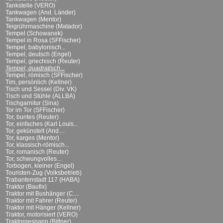
Tankstelle (VERO)
Tankwagen (And. Länder)
Tankwagen (Mentor)
Teigrührmaschine (Matador)
Tempel (Schowanek)
Tempel in Rosa (SFFischer)
Tempel, babylonisch...
Tempel, deutsch (Engel)
Tempel, griechisch (Reuter)
Tempel, quadratisch...
Tempel, römisch (SFFischer)
Tim, persönlich (Kellner)
Tisch und Sessel (Div. VK)
Tisch und Stühle (ALLBA)
Tischgarnitur (Sina)
Tor im Tor (SFFischer)
Tor, buntes (Reuter)
Tor, einfaches (Karl Louis...
Tor, gekünstelt (And....
Tor, karges (Mentor)
Tor, klassisch-römisch...
Tor, romanisch (Reuter)
Tor, schwungvolles...
Torbogen, kleiner (Engel)
Touristen-Zug (Volksbetrieb)
Trabantenstadt 117 (HABA)
Traktor (Baufix)
Traktor mit Bushänger (C....
Traktor mit Fahrer (Reuter)
Traktor mit Hänger (Kellner)
Traktor, motorisiert (VERO)
Traktorgespann (Bittner)