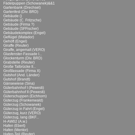
Fädelpuppen (Schowanek)&&1
Gartenbank (Drechsel)
Gartenfest (Div. BRD)
Gebäude ()
Gebäude (C. Fritzsche)
Gebäude (Firma ?)
Gebäude (SFFischer)
Gebäudekomplex (Engel)
Geflügel (Matador)
Gehöft (Engel)
Giraffe (Reuter)
Giraffe, angemalt (VERO)
Glasfenster-Fassade I...
Glockenturm (Div. BRD)
Grabstelle (Reuter)
Große Talbrücke II...
Großfassade (Firma X)
Gutshof (And. Länder)
Gutshof (Brandt)
Gänsewiese (Sina)
Güterbahnhof I (Pewesti)
Güterbahnhof II (Pewesti)
Güterschuppen (Eichhorn)
Güterzug (Frankenwald)
Güterzug (Schowanek)
Güterzug in Fahrt (Engel)
Güterzug, kurz (VERO)
Güterzug, lang (BKF...
H-AW02 (A.w.)
Hafen (Ebert)
Hafen (Mentor)
Hafen-Teil (Reuter)