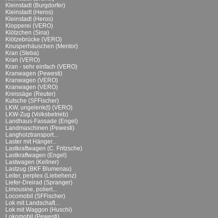
Kleinstadt (Burgdorfer)
Kleinstadt (Heros)
Kleinstadt (Heros)
Klopperei (VERO)
Klötzchen (Sina)
Klötzebrücke (VERO)
Knusperhäuschen (Mentor)
Kran (Steba)
Kran (VERO)
Kran - sehr einfach (VERO)
Kranwagen (Pewesti)
Kranwagen (VERO)
Kranwagen (VERO)
Kreissäge (Reuter)
Kutsche (SFFischer)
LKW, ungelenk(t) (VERO)
LKW-Zug (Volksbetrieb)
Landhaus-Fassade (Engel)
Landmaschinen (Pewesti)
Langholztransport...
Laster mit Hänger...
Lastkraftwagen (C. Fritzsche)
Lastkraftwagen (Engel)
Lastwagen (Kellner)
Lastzug (BKF Blumenau)
Leiter, perplex (Liebehenz)
Liefer-Dreirad (Spranger)
Limousine, poliert...
Locomobil (SFFischer)
Lok mit Landschaft...
Lok mit Waggon (Huschi)
Lokomobil (Pewesti)