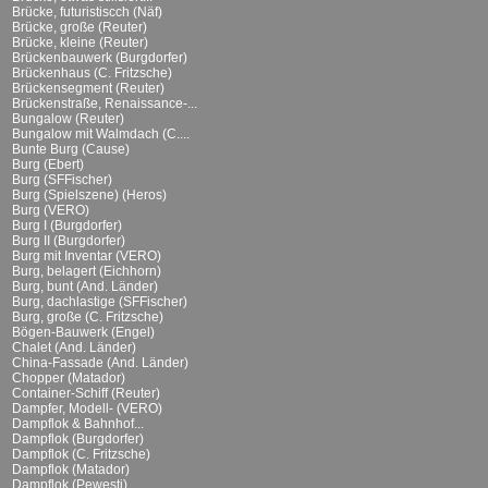
Brücke, futuristiscch (Näf)
Brücke, große (Reuter)
Brücke, kleine (Reuter)
Brückenbauwerk (Burgdorfer)
Brückenhaus (C. Fritzsche)
Brückensegment (Reuter)
Brückenstraße, Renaissance-...
Bungalow (Reuter)
Bungalow mit Walmdach (C....
Bunte Burg (Cause)
Burg (Ebert)
Burg (SFFischer)
Burg (Spielszene) (Heros)
Burg (VERO)
Burg I (Burgdorfer)
Burg II (Burgdorfer)
Burg mit Inventar (VERO)
Burg, belagert (Eichhorn)
Burg, bunt (And. Länder)
Burg, dachlastige (SFFischer)
Burg, große (C. Fritzsche)
Bögen-Bauwerk (Engel)
Chalet (And. Länder)
China-Fassade (And. Länder)
Chopper (Matador)
Container-Schiff (Reuter)
Dampfer, Modell- (VERO)
Dampflok & Bahnhof...
Dampflok (Burgdorfer)
Dampflok (C. Fritzsche)
Dampflok (Matador)
Dampflok (Pewesti)