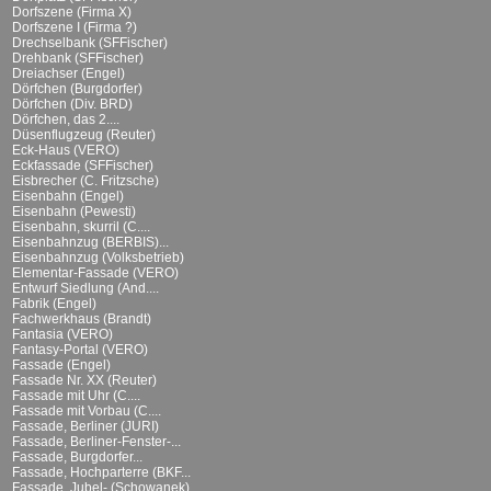
Dorfszene (Firma X)
Dorfszene I (Firma ?)
Drechselbank (SFFischer)
Drehbank (SFFischer)
Dreiachser (Engel)
Dörfchen (Burgdorfer)
Dörfchen (Div. BRD)
Dörfchen, das 2....
Düsenflugzeug (Reuter)
Eck-Haus (VERO)
Eckfassade (SFFischer)
Eisbrecher (C. Fritzsche)
Eisenbahn (Engel)
Eisenbahn (Pewesti)
Eisenbahn, skurril (C....
Eisenbahnzug (BERBIS)...
Eisenbahnzug (Volksbetrieb)
Elementar-Fassade (VERO)
Entwurf Siedlung (And....
Fabrik (Engel)
Fachwerkhaus (Brandt)
Fantasia (VERO)
Fantasy-Portal (VERO)
Fassade (Engel)
Fassade Nr. XX (Reuter)
Fassade mit Uhr (C....
Fassade mit Vorbau (C....
Fassade, Berliner (JURI)
Fassade, Berliner-Fenster-...
Fassade, Burgdorfer...
Fassade, Hochparterre (BKF...
Fassade, Jubel- (Schowanek)