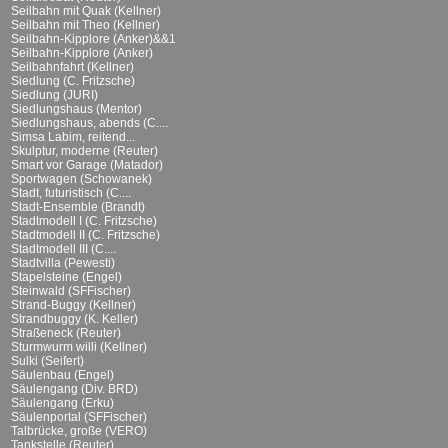
Seilbahn mit Quak (Kellner)
Seilbahn mit Theo (Kellner)
Seilbahn-Kipplore (Anker)&&1
Seilbahn-Kipplore (Anker)
Seilbahnfahrt (Kellner)
Siedlung (C. Fritzsche)
Siedlung (JURI)
Siedlungshaus (Mentor)
Siedlungshaus, abends (C....
Simsa Labim, reitend...
Skulptur, moderne (Reuter)
Smart vor Garage (Matador)
Sportwagen (Schowanek)
Stadt, futuristisch (C....
Stadt-Ensemble (Brandt)
Stadtmodell I (C. Fritzsche)
Stadtmodell II (C. Fritzsche)
Stadtmodell III (C....
Stadtvilla (Pewesti)
Stapelsteine (Engel)
Steinwald (SFFischer)
Strand-Buggy (Kellner)
Strandbuggy (K. Keller)
Straßeneck (Reuter)
Sturmwurm willi (Kellner)
Sulki (Seifert)
Säulenbau (Engel)
Säulengang (Div. BRD)
Säulengang (Erku)
Säulenportal (SFFischer)
Talbrücke, große (VERO)
Tankstelle (Reuter)