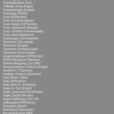
Tramhaltestelle (And....
Trittleiter (Paul Engel)
Triumphbogen (Engel)
Trutzburg (VERO)
Turm (SFFischer)
Turm (Schmidt-Spiele)
Turm, langer (SFFischer)
Turm, romanisch (Reuter)
Turm, schiefer (Frankenwald)
Turm, stark strukturiert...
Turmwagen (Schowanek)
Türmchen (Div. heute)
Türmchen (Engel)
Türmchen (Frankenwald)
Türmchen (Paul Engel)
Umgebindehaus (SFFischer)
VERO Miniaturen Bahnhof...
Verkehrsflugzeug 152 (BKF...
Verwunschenes Schloss (Engel)
Viadukt (C. Fritzsche)
Viadukt, römisch (Drechsel)
Villa (Firma ?)&&1
Villa (SFFischer)
Villa, klein (C. Fritzsche)
Vogel im Zoo (Engel)
Vogel, ausbalanciert (Reuter)
Vogel, bunter (Reuter)
Vogel-Futterhaus (Div. VK)
Volkspalast (SFFischer)
Vorgarten (Ebert)
Wandstück (Spranger)
Wasserflugzeug (BKF