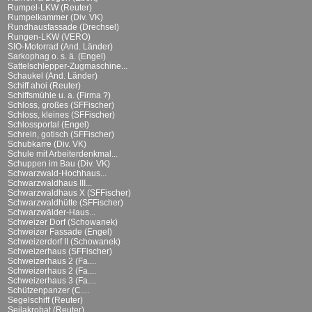
Rumpel-LKW (Reuter)
Rumpelkammer (Div. VK)
Rundhausfassade (Drechsel)
Rungen-LKW (VERO)
SIO-Motorrad (And. Länder)
Sarkophag o. s. ä. (Engel)
Sattelschlepper-Zugmaschine...
Schaukel (And. Länder)
Schiff ahoi (Reuter)
Schiffsmühle u. a. (Firma ?)
Schloss, großes (SFFischer)
Schloss, kleines (SFFischer)
Schlossportal (Engel)
Schrein, gotisch (SFFischer)
Schubkarre (Div. VK)
Schule mit Arbeiterdenkmal...
Schuppen im Bau (Div. VK)
Schwarzwald-Hochhaus...
Schwarzwaldhaus III...
Schwarzwaldhaus X (SFFischer)
Schwarzwaldhütte (SFFischer)
Schwarzwälder-Haus...
Schweizer Dorf (Schowanek)
Schweizer Fassade (Engel)
Schweizerdorf II (Schowanek)
Schweizerhaus (SFFischer)
Schweizerhaus 2 (Fa....
Schweizerhaus 2 (Fa....
Schweizerhaus 3 (Fa....
Schützenpanzer (C....
Segelschiff (Reuter)
Seilakrobat (Reuter)