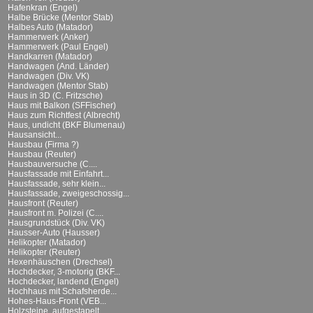
Hafenkran (Engel)
Halbe Brücke (Mentor Stab)
Halbes Auto (Matador)
Hammerwerk (Anker)
Hammerwerk (Paul Engel)
Handkarren (Matador)
Handwagen (And. Länder)
Handwagen (Div. VK)
Handwagen (Mentor Stab)
Haus in 3D (C. Fritzsche)
Haus mit Balkon (SFFischer)
Haus zum Richtfest (Albrecht)
Haus, undicht (BKF Blumenau)
Hausansicht...
Hausbau (Firma ?)
Hausbau (Reuter)
Hausbauversuche (C....
Hausfassade mit Einfahrt...
Hausfassade, sehr klein...
Hausfassade, zweigeschossig...
Hausfront (Reuter)
Hausfront m. Polizei (C....
Hausgrundstück (Div. VK)
Hausser-Auto (Hausser)
Helikopter (Matador)
Helikopter (Reuter)
Hexenhäuschen (Drechsel)
Hochdecker, 3-motorig (BKF...
Hochdecker, landend (Engel)
Hochhaus mit Schafsherde...
Hohes-Haus-Front (VEB...
Holzsteine, aufgestapelt...