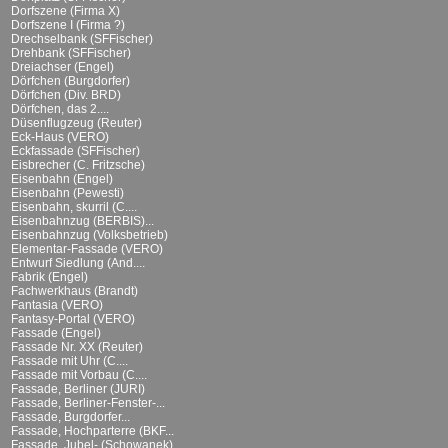
Dorfszene (Firma X)
Dorfszene I (Firma ?)
Drechselbank (SFFischer)
Drehbank (SFFischer)
Dreiachser (Engel)
Dörfchen (Burgdorfer)
Dörfchen (Div. BRD)
Dörfchen, das 2....
Düsenflugzeug (Reuter)
Eck-Haus (VERO)
Eckfassade (SFFischer)
Eisbrecher (C. Fritzsche)
Eisenbahn (Engel)
Eisenbahn (Pewesti)
Eisenbahn, skurril (C....
Eisenbahnzug (BERBIS)...
Eisenbahnzug (Volksbetrieb)
Elementar-Fassade (VERO)
Entwurf Siedlung (And....
Fabrik (Engel)
Fachwerkhaus (Brandt)
Fantasia (VERO)
Fantasy-Portal (VERO)
Fassade (Engel)
Fassade Nr. XX (Reuter)
Fassade mit Uhr (C....
Fassade mit Vorbau (C....
Fassade, Berliner (JURI)
Fassade, Berliner-Fenster-...
Fassade, Burgdorfer...
Fassade, Hochparterre (BKF...
Fassade, Jubel- (Schowanek)