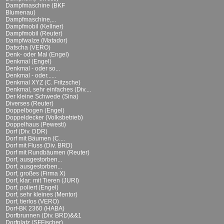
Dampfmaschine (BKF
Blumenau)
Dampfmaschine,...
Dampfmobil (Kellner)
Dampfmobil (Reuter)
Dampfwalze (Matador)
Datscha (VERO)
Denk- oder Mal (Engel)
Denkmal (Engel)
Denkmal - oder so...
Denkmal - oder......
Denkmal XYZ (C. Fritzsche)
Denkmal, sehr einfaches (Div....
Der kleine Schwede (Sina)
Diverses (Reuter)
Doppelbogen (Engel)
Doppeldecker (Volksbetrieb)
Doppelhaus (Pewesti)
Dorf (Div. DDR)
Dorf mit Bäumen (C....
Dorf mit Fluss (Div. BRD)
Dorf mit Rundbäumen (Reuter)
Dorf, ausgestorben...
Dorf, ausgestorben...
Dorf, großes (Firma X)
Dorf, klar: mit Tieren (JURI)
Dorf, poliert (Engel)
Dorf, sehr kleines (Mentor)
Dorf, tierlos (VERO)
Dorf-BK 2360 (HABA)
Dorfbrunnen (Div. BRD)&&1
Dorfplatz (SFFischer)