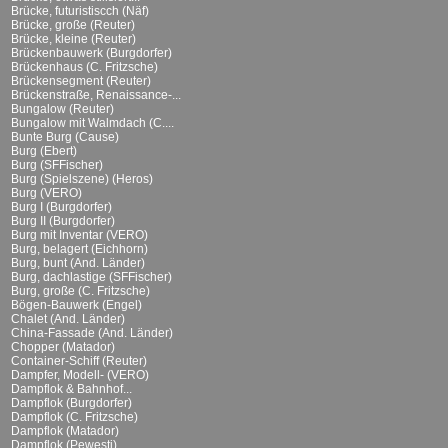
Brücke, futuristiscch (Näf)
Brücke, große (Reuter)
Brücke, kleine (Reuter)
Brückenbauwerk (Burgdorfer)
Brückenhaus (C. Fritzsche)
Brückensegment (Reuter)
Brückenstraße, Renaissance-...
Bungalow (Reuter)
Bungalow mit Walmdach (C....
Bunte Burg (Cause)
Burg (Ebert)
Burg (SFFischer)
Burg (Spielszene) (Heros)
Burg (VERO)
Burg I (Burgdorfer)
Burg II (Burgdorfer)
Burg mit Inventar (VERO)
Burg, belagert (Eichhorn)
Burg, bunt (And. Länder)
Burg, dachlastige (SFFischer)
Burg, große (C. Fritzsche)
Bögen-Bauwerk (Engel)
Chalet (And. Länder)
China-Fassade (And. Länder)
Chopper (Matador)
Container-Schiff (Reuter)
Dampfer, Modell- (VERO)
Dampflok & Bahnhof...
Dampflok (Burgdorfer)
Dampflok (C. Fritzsche)
Dampflok (Matador)
Dampflok (Pewesti)