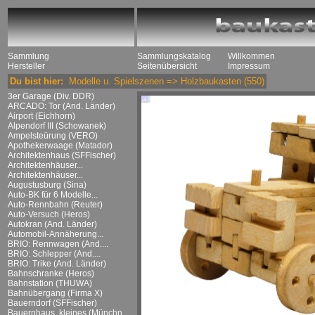
Sammlung
Sammlungskatalog
Willkommen
Hersteller
Seitenübersicht
Impressum
Du bist hier:
Modelle u. Spielszenen
=>
Holzbaukasten
(550)
3er Garage (Div. DDR)
ARCADO: Tor (And. Länder)
Airport (Eichhorn)
Alpendorf III (Schowanek)
Ampelsteürung (VERO)
Apothekerwaage (Matador)
Architektenhaus (SFFischer)
Architektenhäuser...
Architektenhäuser...
Augustusburg (Sina)
Auto-BK für 6 Modelle...
Auto-Rennbahn (Reuter)
Auto-Versuch (Heros)
Autokran (And. Länder)
Automobil-Annäherung...
BRIO: Rennwagen (And....
BRIO: Schlepper (And....
BRIO: Trike (And. Länder)
Bahnschranke (Heros)
Bahnstation (THUWA)
Bahnübergang (Firma X)
Bauerndorf (SFFischer)
Bauernhaus, kleines (Münchn....