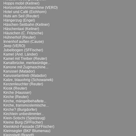
Hopps mobil (Kellner)
Horizontalbohrmaschine (VERO)
Hotel und Café (Eichhorn)
Hubi am Seil (Reuter)
Hängerzug (Engel)
Häschen-Seilbahn (Kellner)
Häschentaxi (Kellner)
Häuschen (C. Fritzsche)
Hühnerhof (Reuter)
Innenhof außen (Cause)
Jeep (VERO)
Jubelbogen (SFFischer)
Kamel (And. Länder)
Kamel mit Treiber (Reuter)
Kanalbrücke, merkwürdige...
Kanone mit Zugmaschine...
Karussel (Matador)
Karusselantrieb (Matador)
Katze, blauohrig (Schowanek)
Kerzenleuchter (Reuter)
Kiosk (Reuter)
Kirche (Hausser)
Kirche (Reuter)
Kirche, mängelbehaftete...
Kirche, transmoslemische...
Kirche? (Burgdorfer)
Kirchlein unbestimmter...
Klein-Sotschi (Spielzeug)
Kleine Burg (SFFischer)
Kleinkind-Fassade (SFFischer)
Kleinsegler (BKF Blumenau)
Kleinstadt (Brandt)