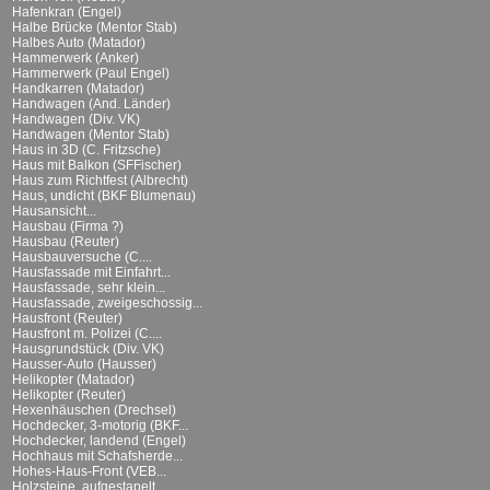
Hafenkran (Engel)
Halbe Brücke (Mentor Stab)
Halbes Auto (Matador)
Hammerwerk (Anker)
Hammerwerk (Paul Engel)
Handkarren (Matador)
Handwagen (And. Länder)
Handwagen (Div. VK)
Handwagen (Mentor Stab)
Haus in 3D (C. Fritzsche)
Haus mit Balkon (SFFischer)
Haus zum Richtfest (Albrecht)
Haus, undicht (BKF Blumenau)
Hausansicht...
Hausbau (Firma ?)
Hausbau (Reuter)
Hausbauversuche (C....
Hausfassade mit Einfahrt...
Hausfassade, sehr klein...
Hausfassade, zweigeschossig...
Hausfront (Reuter)
Hausfront m. Polizei (C....
Hausgrundstück (Div. VK)
Hausser-Auto (Hausser)
Helikopter (Matador)
Helikopter (Reuter)
Hexenhäuschen (Drechsel)
Hochdecker, 3-motorig (BKF...
Hochdecker, landend (Engel)
Hochhaus mit Schafsherde...
Hohes-Haus-Front (VEB...
Holzsteine, aufgestapelt...