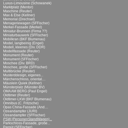
Luxus-Limousine (Schowanek)
Marktplatz (Mentor)
Maschine (Reuter)
Max & Else (Kellner)
Memorial (Drechsel)
Menageriewagen (SFFischer)
Merkel-Fassade (Merkel)
Miniatur-Brunnen (Firma ??)
Miniaturbauwerk (SFFischer)
Mobilkran (BKF Blumenau)
Model, langbeinig (Engel)
Modell, kleenes (Div. DDR)
Modellfassade (Reuter)
Monument (Reuter)
Monument (SFFischer)
Moschee (Div. BRD)
Moschee, große (SFFischer)
Multibrücke (Reuter)
Musterddesign, eigenes...
Märchenschloss, oriental....
Mäuslein Quiek (Kellner)
Münsterplatz (Münster-BV)
OMA AM BERG (Paul Engel)
Oldtimer (Reuter)
Oldtimer-LKW (BKF Blumenau)
Omnibus (C. Fritzsche)
Opas China-Fassade (And....
Ozeandampfer (JURI)
Ozeandampfer (SFFischer)
PSW (PersonenStandWagen)...
Parkschloss-Fassade, große...
Parqüt (SFFischer)