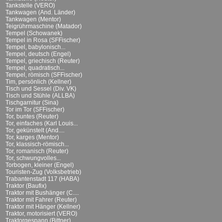
Tankstelle (VERO)
Tankwagen (And. Länder)
Tankwagen (Mentor)
Teigrührmaschine (Matador)
Tempel (Schowanek)
Tempel in Rosa (SFFischer)
Tempel, babylonisch...
Tempel, deutsch (Engel)
Tempel, griechisch (Reuter)
Tempel, quadratisch...
Tempel, römisch (SFFischer)
Tim, persönlich (Kellner)
Tisch und Sessel (Div. VK)
Tisch und Stühle (ALLBA)
Tischgarnitur (Sina)
Tor im Tor (SFFischer)
Tor, buntes (Reuter)
Tor, einfaches (Karl Louis...
Tor, gekünstelt (And....
Tor, karges (Mentor)
Tor, klassisch-römisch...
Tor, romanisch (Reuter)
Tor, schwungvolles...
Torbogen, kleiner (Engel)
Touristen-Zug (Volksbetrieb)
Trabantenstadt 117 (HABA)
Traktor (Baufix)
Traktor mit Bushänger (C....
Traktor mit Fahrer (Reuter)
Traktor mit Hänger (Kellner)
Traktor, motorisiert (VERO)
Traktorgespann (Bittner)