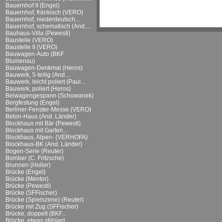
Bauernhof II (Engel)
Bauernhof, fränkisch (VERO)
Bauernhof, niederdeutsch...
Bauernhof, schematisch (And....
Bauhaus-Villa (Pewesti)
Baustelle (VERO)
Baustelle II (VERO)
Bauwagen-Auto (BKF
Blumenau)
Bauwagen-Denkmal (Heros)
Bauwerk, 5-teilig (And....
Bauwerk, leicht poliert (Paul...
Bauwerk, poliert (Heros)
Beiwagengespann (Schowanek)
Bergfestung (Engel)
Berliner-Fenster-Messe (VERO)
Beton-Haus (And. Länder)
Blockhaus mit Bär (Pewesti)
Blockhaus mit Garten...
Blockhaus, Alpen- (VERHOFA)
Blockhaus-BK (And. Länder)
Bogen-Serie (Reuter)
Bomber (C. Fritzsche)
Brunnen (Holler)
Brücke (Engel)
Brücke (Mentor)
Brücke (Pewesti)
Brücke (SFFischer)
Brücke (Spielszene) (Reuter)
Brücke mit Zug (SFFischer)
Brücke, doppelt (BKF...
Brücke, etwas stilisiert...