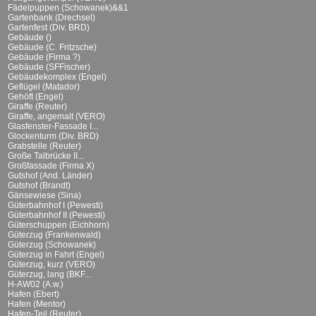
Fädelpuppen (Schowanek)&&1
Gartenbank (Drechsel)
Gartenfest (Div. BRD)
Gebäude ()
Gebäude (C. Fritzsche)
Gebäude (Firma ?)
Gebäude (SFFischer)
Gebäudekomplex (Engel)
Geflügel (Matador)
Gehöft (Engel)
Giraffe (Reuter)
Giraffe, angemalt (VERO)
Glasfenster-Fassade I...
Glockenturm (Div. BRD)
Grabstelle (Reuter)
Große Talbrücke II...
Großfassade (Firma X)
Gutshof (And. Länder)
Gutshof (Brandt)
Gänsewiese (Sina)
Güterbahnhof I (Pewesti)
Güterbahnhof II (Pewesti)
Güterschuppen (Eichhorn)
Güterzug (Frankenwald)
Güterzug (Schowanek)
Güterzug in Fahrt (Engel)
Güterzug, kurz (VERO)
Güterzug, lang (BKF...
H-AW02 (A.w.)
Hafen (Ebert)
Hafen (Mentor)
Hafen-Teil (Reuter)