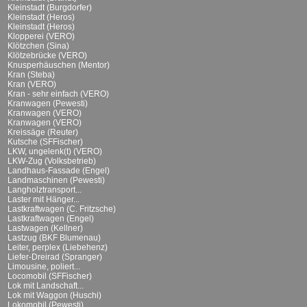
Kleinstadt (Burgdorfer)
Kleinstadt (Heros)
Kleinstadt (Heros)
Klopperei (VERO)
Klötzchen (Sina)
Klötzebrücke (VERO)
Knusperhäuschen (Mentor)
Kran (Steba)
Kran (VERO)
Kran - sehr einfach (VERO)
Kranwagen (Pewesti)
Kranwagen (VERO)
Kranwagen (VERO)
Kreissäge (Reuter)
Kutsche (SFFischer)
LKW, ungelenk(t) (VERO)
LKW-Zug (Volksbetrieb)
Landhaus-Fassade (Engel)
Landmaschinen (Pewesti)
Langholztransport...
Laster mit Hänger...
Lastkraftwagen (C. Fritzsche)
Lastkraftwagen (Engel)
Lastwagen (Kellner)
Lastzug (BKF Blumenau)
Leiter, perplex (Liebehenz)
Liefer-Dreirad (Spranger)
Limousine, poliert...
Locomobil (SFFischer)
Lok mit Landschaft...
Lok mit Waggon (Huschi)
Lokomobil (Pewesti)