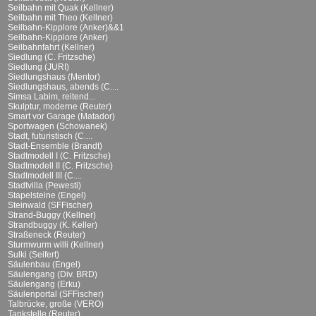
Seilbahn mit Quak (Kellner)
Seilbahn mit Theo (Kellner)
Seilbahn-Kipplore (Anker)&&1
Seilbahn-Kipplore (Anker)
Seilbahnfahrt (Kellner)
Siedlung (C. Fritzsche)
Siedlung (JURI)
Siedlungshaus (Mentor)
Siedlungshaus, abends (C....
Simsa Labim, reitend...
Skulptur, moderne (Reuter)
Smart vor Garage (Matador)
Sportwagen (Schowanek)
Stadt, futuristisch (C....
Stadt-Ensemble (Brandt)
Stadtmodell I (C. Fritzsche)
Stadtmodell II (C. Fritzsche)
Stadtmodell III (C....
Stadtvilla (Pewesti)
Stapelsteine (Engel)
Steinwald (SFFischer)
Strand-Buggy (Kellner)
Strandbuggy (K. Keller)
Straßeneck (Reuter)
Sturmwurm willi (Kellner)
Sulki (Seifert)
Säulenbau (Engel)
Säulengang (Div. BRD)
Säulengang (Erku)
Säulenportal (SFFischer)
Talbrücke, große (VERO)
Tankstelle (Reuter)