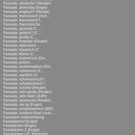
Fassade, deutsche? (Reuter)
Fassade, dreieckig (Engel)
Fassade, englisch? (Reuter)
Fassade, französisch (And....
Fassade, französisch?...
Fassade, französische...
Fassade, gezackt (C....
Fassade, gotisch? (C....
Fassade, große (C....
Fassade, holprige (Reuter)
Fassade, italienisch -...
Fassade, klassisch (C....
Fassade, kleine (C....
Fassade, kramerisch (Div....
Fassade, poliert...
Fassade, problematisch (Div....
Fassade, romanisch (C....
Fassade, sachlich (C....
Fassade, schweizerisch?...
Fassade, schweizerisch?...
Fassade, schöne (Reuter)
Fassade, sehr große (Reuter)
Fassade, sehr klein (JURI)
Fassade, spanische (Reuter)
Fassade, uhr-ig (Engel)
Fassade, unsymmetrisch (BKF...
Fassade, unzäunt (Karl Louis...
Fassaden-Aufschichtung...
Fassadenhof (Engel)
Fassädchen (Engel)
Fassädchen 2 (Engel)
Fassädchen I (C. Fritzsche)