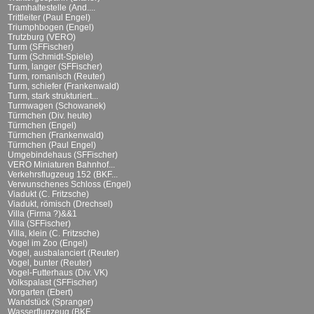
Tramhaltestelle (And....
Trittleiter (Paul Engel)
Triumphbogen (Engel)
Trutzburg (VERO)
Turm (SFFischer)
Turm (Schmidt-Spiele)
Turm, langer (SFFischer)
Turm, romanisch (Reuter)
Turm, schiefer (Frankenwald)
Turm, stark strukturiert...
Turmwagen (Schowanek)
Türmchen (Div. heute)
Türmchen (Engel)
Türmchen (Frankenwald)
Türmchen (Paul Engel)
Umgebindehaus (SFFischer)
VERO Miniaturen Bahnhof...
Verkehrsflugzeug 152 (BKF...
Verwunschenes Schloss (Engel)
Viadukt (C. Fritzsche)
Viadukt, römisch (Drechsel)
Villa (Firma ?)&&1
Villa (SFFischer)
Villa, klein (C. Fritzsche)
Vogel im Zoo (Engel)
Vogel, ausbalanciert (Reuter)
Vogel, bunter (Reuter)
Vogel-Futterhaus (Div. VK)
Volkspalast (SFFischer)
Vorgarten (Ebert)
Wandstück (Spranger)
Wasserflugzeug (BKF