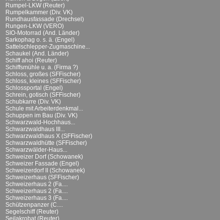
Rumpel-LKW (Reuter)
Rumpelkammer (Div. VK)
Rundhausfassade (Drechsel)
Rungen-LKW (VERO)
SIO-Motorrad (And. Länder)
Sarkophag o. s. ä. (Engel)
Sattelschlepper-Zugmaschine...
Schaukel (And. Länder)
Schiff ahoi (Reuter)
Schiffsmühle u. a. (Firma ?)
Schloss, großes (SFFischer)
Schloss, kleines (SFFischer)
Schlossportal (Engel)
Schrein, gotisch (SFFischer)
Schubkarre (Div. VK)
Schule mit Arbeiterdenkmal...
Schuppen im Bau (Div. VK)
Schwarzwald-Hochhaus...
Schwarzwaldhaus III...
Schwarzwaldhaus X (SFFischer)
Schwarzwaldhütte (SFFischer)
Schwarzwälder-Haus...
Schweizer Dorf (Schowanek)
Schweizer Fassade (Engel)
Schweizerdorf II (Schowanek)
Schweizerhaus (SFFischer)
Schweizerhaus 2 (Fa....
Schweizerhaus 2 (Fa....
Schweizerhaus 3 (Fa....
Schützenpanzer (C....
Segelschiff (Reuter)
Seilakrobat (Reuter)