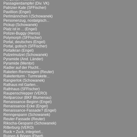
Passagierdampfer (Div. VK)
Patrizier-Kate (SFFischer)
Pavillion (Engel)
Perlmännchen I (Schowanek)
Personenzug, nostalgisch...
Pickup (Schowanek)
Platz ist in ... (Engel)
Polizei-Buggy (Heros)
Polymorph (SFFischer)
Portal, deutsches (Engel)
Portal, gotisch (SFFischer)
Portalkran (Engel)
Putzelmutzel (Schowanek)
Pyramide (And. Länder)
Pyramide (Mentor)
Radler auf der Flucht...
Raketen-Rennwagen (Reuter)
Raketenturm - Turmrakete...
Rangierlok (Schowanek)
Rathaus mit Garten...
Rathhaus (SFFischer)
Raupenschlepper (VERO)
Reitparcour (BKF Blumenau)
Renaissance-Beginn (Engel)
Renaissance-Ecke (Engel)
Renaissance-Fassade? (Engel)
Renngespann (Schowanek)
Reuter-Fassade (Reuter)
Rikscha-Gespann (Schowanek)
Ritterburg (VERO)
Ruck + Zuck, integriert...
Ruinen & Bögen (Ebert)