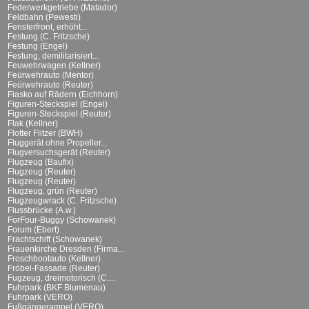
Federwerkgetriebe (Matador)
Feldbahn (Pewesti)
Fensterfront, erhöht...
Festung (C. Fritzsche)
Festung (Engel)
Festung, demilitarisiert...
Feuwehrwagen (Kellner)
Feürwehrauto (Mentor)
Feürwehrauto (Reuter)
Fiasko auf Rädern (Eichhorn)
Figuren-Steckspiel (Engel)
Figuren-Steckspiel (Reuter)
Flak (Kellner)
Flotter Flitzer (BWH)
Fluggerät ohne Propeller...
Flugversuchsgerät (Reuter)
Flugzeug (Baufix)
Flugzeug (Reuter)
Flugzeug (Reuter)
Flugzeug, grün (Reuter)
Flugzeugwrack (C. Fritzsche)
Flussbrücke (A.w.)
ForFour-Buggy (Schowanek)
Forum (Ebert)
Frachtschiff (Schowanek)
Frauenkirche Dresden (Firma...
Froschbootauto (Kellner)
Fröbel-Fassade (Reuter)
Fugzeug, dreimotorisch (C....
Fuhrpark (BKF Blumenau)
Fuhrpark (VERO)
Fußgängerampel (VERO)