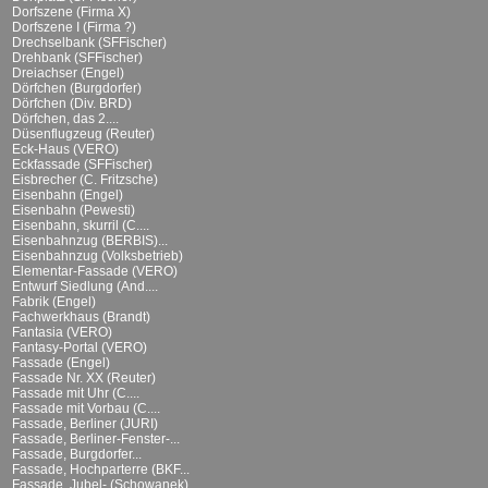
Dorfszene (Firma X)
Dorfszene I (Firma ?)
Drechselbank (SFFischer)
Drehbank (SFFischer)
Dreiachser (Engel)
Dörfchen (Burgdorfer)
Dörfchen (Div. BRD)
Dörfchen, das 2....
Düsenflugzeug (Reuter)
Eck-Haus (VERO)
Eckfassade (SFFischer)
Eisbrecher (C. Fritzsche)
Eisenbahn (Engel)
Eisenbahn (Pewesti)
Eisenbahn, skurril (C....
Eisenbahnzug (BERBIS)...
Eisenbahnzug (Volksbetrieb)
Elementar-Fassade (VERO)
Entwurf Siedlung (And....
Fabrik (Engel)
Fachwerkhaus (Brandt)
Fantasia (VERO)
Fantasy-Portal (VERO)
Fassade (Engel)
Fassade Nr. XX (Reuter)
Fassade mit Uhr (C....
Fassade mit Vorbau (C....
Fassade, Berliner (JURI)
Fassade, Berliner-Fenster-...
Fassade, Burgdorfer...
Fassade, Hochparterre (BKF...
Fassade, Jubel- (Schowanek)