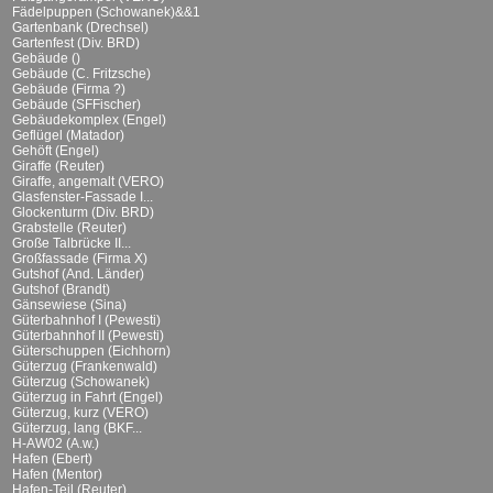
Fädelpuppen (Schowanek)&&1
Gartenbank (Drechsel)
Gartenfest (Div. BRD)
Gebäude ()
Gebäude (C. Fritzsche)
Gebäude (Firma ?)
Gebäude (SFFischer)
Gebäudekomplex (Engel)
Geflügel (Matador)
Gehöft (Engel)
Giraffe (Reuter)
Giraffe, angemalt (VERO)
Glasfenster-Fassade I...
Glockenturm (Div. BRD)
Grabstelle (Reuter)
Große Talbrücke II...
Großfassade (Firma X)
Gutshof (And. Länder)
Gutshof (Brandt)
Gänsewiese (Sina)
Güterbahnhof I (Pewesti)
Güterbahnhof II (Pewesti)
Güterschuppen (Eichhorn)
Güterzug (Frankenwald)
Güterzug (Schowanek)
Güterzug in Fahrt (Engel)
Güterzug, kurz (VERO)
Güterzug, lang (BKF...
H-AW02 (A.w.)
Hafen (Ebert)
Hafen (Mentor)
Hafen-Teil (Reuter)