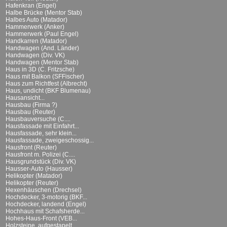
Hafenkran (Engel)
Halbe Brücke (Mentor Stab)
Halbes Auto (Matador)
Hammerwerk (Anker)
Hammerwerk (Paul Engel)
Handkarren (Matador)
Handwagen (And. Länder)
Handwagen (Div. VK)
Handwagen (Mentor Stab)
Haus in 3D (C. Fritzsche)
Haus mit Balkon (SFFischer)
Haus zum Richtfest (Albrecht)
Haus, undicht (BKF Blumenau)
Hausansicht...
Hausbau (Firma ?)
Hausbau (Reuter)
Hausbauversuche (C....
Hausfassade mit Einfahrt...
Hausfassade, sehr klein...
Hausfassade, zweigeschossig...
Hausfront (Reuter)
Hausfront m. Polizei (C....
Hausgrundstück (Div. VK)
Hausser-Auto (Hausser)
Helikopter (Matador)
Helikopter (Reuter)
Hexenhäuschen (Drechsel)
Hochdecker, 3-motorig (BKF...
Hochdecker, landend (Engel)
Hochhaus mit Schafsherde...
Hohes-Haus-Front (VEB...
Holzsteine, aufgestapelt...