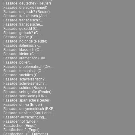
Fassade, deutsche? (Reuter)
Fassade, dreieckig (Engel)
Fassade, englisch? (Reuter)
Fassade, französisch (And....
Fassade, französisch?...
Fassade, französische...
Fassade, gezackt (C....
Fassade, gotisch? (C....
Fassade, große (C....
Fassade, holprige (Reuter)
Fassade, italienisch -...
Fassade, klassisch (C....
Fassade, kleine (C....
Fassade, kramerisch (Div....
Fassade, poliert...
Fassade, problematisch (Div....
Fassade, romanisch (C....
Fassade, sachlich (C....
Fassade, schweizerisch?...
Fassade, schweizerisch?...
Fassade, schöne (Reuter)
Fassade, sehr große (Reuter)
Fassade, sehr klein (JURI)
Fassade, spanische (Reuter)
Fassade, uhr-ig (Engel)
Fassade, unsymmetrisch (BKF...
Fassade, unzäunt (Karl Louis...
Fassaden-Aufschichtung...
Fassadenhof (Engel)
Fassädchen (Engel)
Fassädchen 2 (Engel)
Fassädchen I (C. Fritzsche)