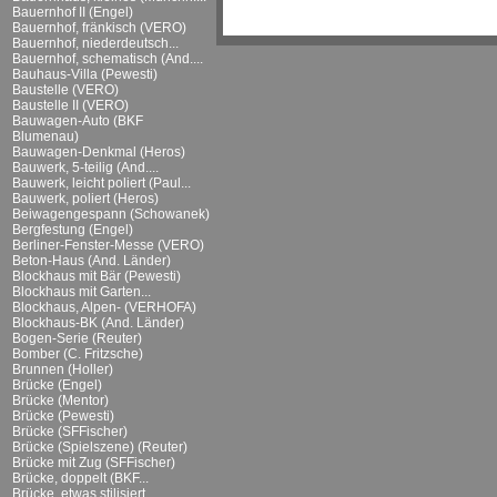
Bauernhof II (Engel)
Bauernhof, fränkisch (VERO)
Bauernhof, niederdeutsch...
Bauernhof, schematisch (And....
Bauhaus-Villa (Pewesti)
Baustelle (VERO)
Baustelle II (VERO)
Bauwagen-Auto (BKF
Blumenau)
Bauwagen-Denkmal (Heros)
Bauwerk, 5-teilig (And....
Bauwerk, leicht poliert (Paul...
Bauwerk, poliert (Heros)
Beiwagengespann (Schowanek)
Bergfestung (Engel)
Berliner-Fenster-Messe (VERO)
Beton-Haus (And. Länder)
Blockhaus mit Bär (Pewesti)
Blockhaus mit Garten...
Blockhaus, Alpen- (VERHOFA)
Blockhaus-BK (And. Länder)
Bogen-Serie (Reuter)
Bomber (C. Fritzsche)
Brunnen (Holler)
Brücke (Engel)
Brücke (Mentor)
Brücke (Pewesti)
Brücke (SFFischer)
Brücke (Spielszene) (Reuter)
Brücke mit Zug (SFFischer)
Brücke, doppelt (BKF...
Brücke, etwas stilisiert...