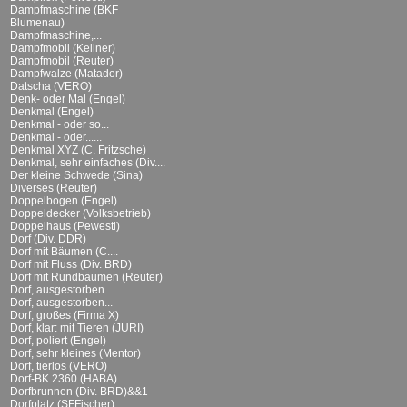
Dampfmaschine (BKF
Blumenau)
Dampfmaschine,...
Dampfmobil (Kellner)
Dampfmobil (Reuter)
Dampfwalze (Matador)
Datscha (VERO)
Denk- oder Mal (Engel)
Denkmal (Engel)
Denkmal - oder so...
Denkmal - oder......
Denkmal XYZ (C. Fritzsche)
Denkmal, sehr einfaches (Div....
Der kleine Schwede (Sina)
Diverses (Reuter)
Doppelbogen (Engel)
Doppeldecker (Volksbetrieb)
Doppelhaus (Pewesti)
Dorf (Div. DDR)
Dorf mit Bäumen (C....
Dorf mit Fluss (Div. BRD)
Dorf mit Rundbäumen (Reuter)
Dorf, ausgestorben...
Dorf, ausgestorben...
Dorf, großes (Firma X)
Dorf, klar: mit Tieren (JURI)
Dorf, poliert (Engel)
Dorf, sehr kleines (Mentor)
Dorf, tierlos (VERO)
Dorf-BK 2360 (HABA)
Dorfbrunnen (Div. BRD)&&1
Dorfplatz (SFFischer)