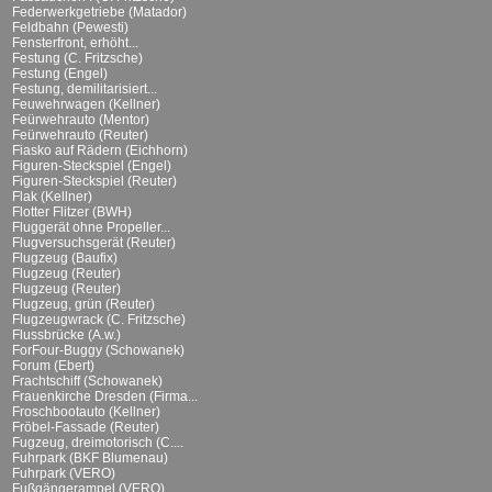
Federwerkgetriebe (Matador)
Feldbahn (Pewesti)
Fensterfront, erhöht...
Festung (C. Fritzsche)
Festung (Engel)
Festung, demilitarisiert...
Feuwehrwagen (Kellner)
Feürwehrauto (Mentor)
Feürwehrauto (Reuter)
Fiasko auf Rädern (Eichhorn)
Figuren-Steckspiel (Engel)
Figuren-Steckspiel (Reuter)
Flak (Kellner)
Flotter Flitzer (BWH)
Fluggerät ohne Propeller...
Flugversuchsgerät (Reuter)
Flugzeug (Baufix)
Flugzeug (Reuter)
Flugzeug (Reuter)
Flugzeug, grün (Reuter)
Flugzeugwrack (C. Fritzsche)
Flussbrücke (A.w.)
ForFour-Buggy (Schowanek)
Forum (Ebert)
Frachtschiff (Schowanek)
Frauenkirche Dresden (Firma...
Froschbootauto (Kellner)
Fröbel-Fassade (Reuter)
Fugzeug, dreimotorisch (C....
Fuhrpark (BKF Blumenau)
Fuhrpark (VERO)
Fußgängerampel (VERO)