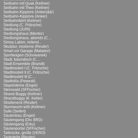
Seilbahn mit Quak (Kellner)
Seilbahn mit Theo (Kellner)
Seilbahn-Kipplore (Anker)&&1
Seilbahn-Kipplore (Anker)
Seilbahnfahrt (Kellner)
Siedlung (C. Fritzsche)
Siedlung (JURI)
Siedlungshaus (Mentor)
Siedlungshaus, abends (C....
Simsa Labim, reitend...
Skulptur, moderne (Reuter)
Smart vor Garage (Matador)
Sportwagen (Schowanek)
Stadt, futuristisch (C....
Stadt-Ensemble (Brandt)
Stadtmodell I (C. Fritzsche)
Stadtmodell II (C. Fritzsche)
Stadtmodell III (C....
Stadtvilla (Pewesti)
Stapelsteine (Engel)
Steinwald (SFFischer)
Strand-Buggy (Kellner)
Strandbuggy (K. Keller)
Straßeneck (Reuter)
Sturmwurm willi (Kellner)
Sulki (Seifert)
Säulenbau (Engel)
Säulengang (Div. BRD)
Säulengang (Erku)
Säulenportal (SFFischer)
Talbrücke, große (VERO)
Tankstelle (Reuter)