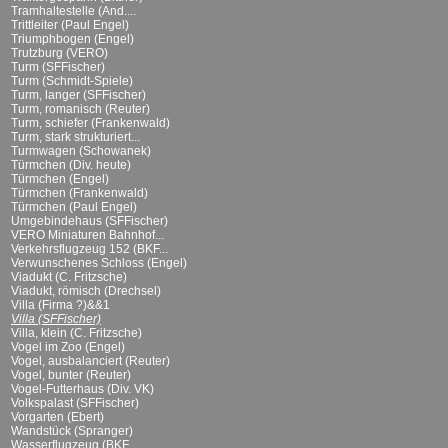
Tramhaltestelle (And....
Trittleiter (Paul Engel)
Triumphbogen (Engel)
Trutzburg (VERO)
Turm (SFFischer)
Turm (Schmidt-Spiele)
Turm, langer (SFFischer)
Turm, romanisch (Reuter)
Turm, schiefer (Frankenwald)
Turm, stark strukturiert...
Turmwagen (Schowanek)
Türmchen (Div. heute)
Türmchen (Engel)
Türmchen (Frankenwald)
Türmchen (Paul Engel)
Umgebindehaus (SFFischer)
VERO Miniaturen Bahnhof...
Verkehrsflugzeug 152 (BKF...
Verwunschenes Schloss (Engel)
Viadukt (C. Fritzsche)
Viadukt, römisch (Drechsel)
Villa (Firma ?)&&1
Villa (SFFischer)
Villa, klein (C. Fritzsche)
Vogel im Zoo (Engel)
Vogel, ausbalanciert (Reuter)
Vogel, bunter (Reuter)
Vogel-Futterhaus (Div. VK)
Volkspalast (SFFischer)
Vorgarten (Ebert)
Wandstück (Spranger)
Wasserflugzeug (BKF