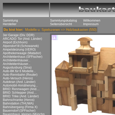
Sammlung
Sammlungskatalog
Willkommen
Hersteller
Seitenübersicht
Impressum
Du bist hier:
Modelle u. Spielszenen
=>
Holzbaukasten
(550)
3er Garage (Div. DDR)
ARCADO: Tor (And. Länder)
Airport (Eichhorn)
Alpendorf III (Schowanek)
Ampelsteürung (VERO)
Apothekerwaage (Matador)
Architektenhaus (SFFischer)
Architektenhäuser...
Architektenhäuser...
Augustusburg (Sina)
Auto-BK für 6 Modelle...
Auto-Rennbahn (Reuter)
Auto-Versuch (Heros)
Autokran (And. Länder)
Automobil-Annäherung...
BRIO: Rennwagen (And....
BRIO: Schlepper (And....
BRIO: Trike (And. Länder)
Bahnschranke (Heros)
Bahnstation (THUWA)
Bahnübergang (Firma X)
Bauerndorf (SFFischer)
Bauernhaus, kleines (Münchn....