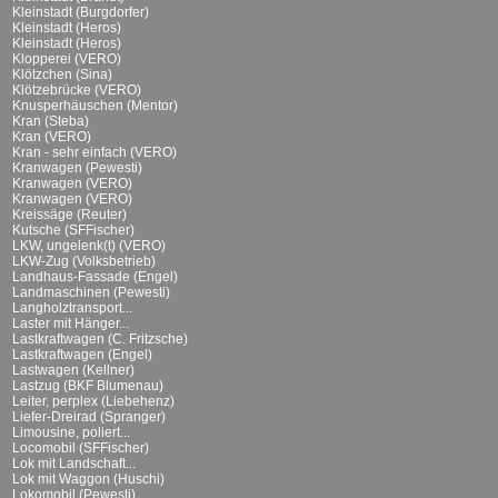
Kleinstadt (Burgdorfer)
Kleinstadt (Heros)
Kleinstadt (Heros)
Klopperei (VERO)
Klötzchen (Sina)
Klötzebrücke (VERO)
Knusperhäuschen (Mentor)
Kran (Steba)
Kran (VERO)
Kran - sehr einfach (VERO)
Kranwagen (Pewesti)
Kranwagen (VERO)
Kranwagen (VERO)
Kreissäge (Reuter)
Kutsche (SFFischer)
LKW, ungelenk(t) (VERO)
LKW-Zug (Volksbetrieb)
Landhaus-Fassade (Engel)
Landmaschinen (Pewesti)
Langholztransport...
Laster mit Hänger...
Lastkraftwagen (C. Fritzsche)
Lastkraftwagen (Engel)
Lastwagen (Kellner)
Lastzug (BKF Blumenau)
Leiter, perplex (Liebehenz)
Liefer-Dreirad (Spranger)
Limousine, poliert...
Locomobil (SFFischer)
Lok mit Landschaft...
Lok mit Waggon (Huschi)
Lokomobil (Pewesti)