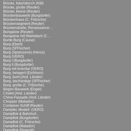
Brücke, futuristiscch (Näf)
Brücke, große (Reuter)
Brücke, kleine (Reuter)
Brückenbauwerk (Burgdorfer)
Brückenhaus (C. Fritzsche)
Brückensegment (Reuter)
Brückenstraße, Renaissance-...
Bungalow (Reuter)
Bungalow mit Walmdach (C....
Bunte Burg (Cause)
Burg (Ebert)
Burg (SFFischer)
Burg (Spielszene) (Heros)
Burg (VERO)
Burg I (Burgdorfer)
Burg II (Burgdorfer)
Burg mit Inventar (VERO)
Burg, belagert (Eichhorn)
Burg, bunt (And. Länder)
Burg, dachlastige (SFFischer)
Burg, große (C. Fritzsche)
Bögen-Bauwerk (Engel)
Chalet (And. Länder)
China-Fassade (And. Länder)
Chopper (Matador)
Container-Schiff (Reuter)
Dampfer, Modell- (VERO)
Dampflok & Bahnhof...
Dampflok (Burgdorfer)
Dampflok (C. Fritzsche)
Dampflok (Matador)
Dampflok (Pewesti)