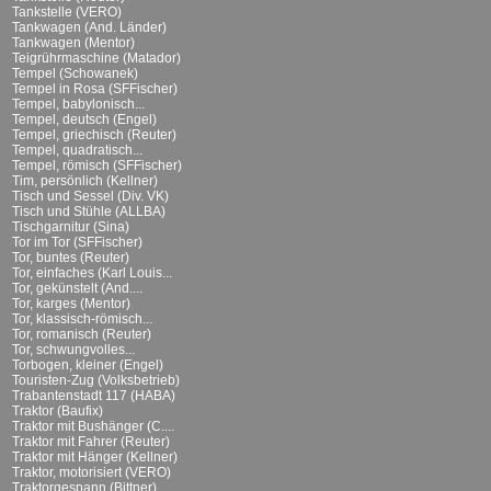
Tankstelle (VERO)
Tankwagen (And. Länder)
Tankwagen (Mentor)
Teigrührmaschine (Matador)
Tempel (Schowanek)
Tempel in Rosa (SFFischer)
Tempel, babylonisch...
Tempel, deutsch (Engel)
Tempel, griechisch (Reuter)
Tempel, quadratisch...
Tempel, römisch (SFFischer)
Tim, persönlich (Kellner)
Tisch und Sessel (Div. VK)
Tisch und Stühle (ALLBA)
Tischgarnitur (Sina)
Tor im Tor (SFFischer)
Tor, buntes (Reuter)
Tor, einfaches (Karl Louis...
Tor, gekünstelt (And....
Tor, karges (Mentor)
Tor, klassisch-römisch...
Tor, romanisch (Reuter)
Tor, schwungvolles...
Torbogen, kleiner (Engel)
Touristen-Zug (Volksbetrieb)
Trabantenstadt 117 (HABA)
Traktor (Baufix)
Traktor mit Bushänger (C....
Traktor mit Fahrer (Reuter)
Traktor mit Hänger (Kellner)
Traktor, motorisiert (VERO)
Traktorgespann (Bittner)