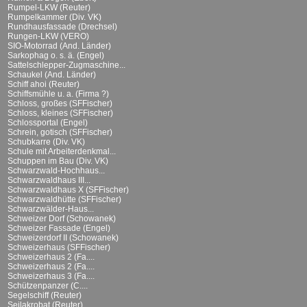
Rumpel-LKW (Reuter)
Rumpelkammer (Div. VK)
Rundhausfassade (Drechsel)
Rungen-LKW (VERO)
SIO-Motorrad (And. Länder)
Sarkophag o. s. ä. (Engel)
Sattelschlepper-Zugmaschine...
Schaukel (And. Länder)
Schiff ahoi (Reuter)
Schiffsmühle u. a. (Firma ?)
Schloss, großes (SFFischer)
Schloss, kleines (SFFischer)
Schlossportal (Engel)
Schrein, gotisch (SFFischer)
Schubkarre (Div. VK)
Schule mit Arbeiterdenkmal...
Schuppen im Bau (Div. VK)
Schwarzwald-Hochhaus...
Schwarzwaldhaus III...
Schwarzwaldhaus X (SFFischer)
Schwarzwaldhütte (SFFischer)
Schwarzwälder-Haus...
Schweizer Dorf (Schowanek)
Schweizer Fassade (Engel)
Schweizerdorf II (Schowanek)
Schweizerhaus (SFFischer)
Schweizerhaus 2 (Fa....
Schweizerhaus 2 (Fa....
Schweizerhaus 3 (Fa....
Schützenpanzer (C....
Segelschiff (Reuter)
Seilakrobat (Reuter)