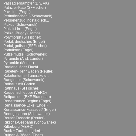
Passagierdampfer (Div. VK)
Patrizier-Kate (SFFischer)
Pavillion (Engel)
Perlmännchen I (Schowanek)
Personenzug, nostalgisch...
Pickup (Schowanek)
Platz ist in ... (Engel)
Polizei-Buggy (Heros)
Polymorph (SFFischer)
Portal, deutsches (Engel)
Portal, gotisch (SFFischer)
Portalkran (Engel)
Putzelmutzel (Schowanek)
Pyramide (And. Länder)
Pyramide (Mentor)
Radler auf der Flucht...
Raketen-Rennwagen (Reuter)
Raketenturm - Turmrakete...
Rangierlok (Schowanek)
Rathaus mit Garten...
Rathhaus (SFFischer)
Raupenschlepper (VERO)
Reitparcour (BKF Blumenau)
Renaissance-Beginn (Engel)
Renaissance-Ecke (Engel)
Renaissance-Fassade? (Engel)
Renngespann (Schowanek)
Reuter-Fassade (Reuter)
Rikscha-Gespann (Schowanek)
Ritterburg (VERO)
Ruck + Zuck, integriert...
Ruinen & Bögen (Ebert)