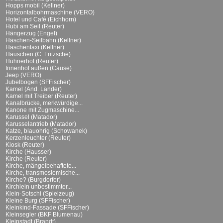
Hopps mobil (Kellner)
Horizontalbohrmaschine (VERO)
Hotel und Café (Eichhorn)
Hubi am Seil (Reuter)
Hängerzug (Engel)
Häschen-Seilbahn (Kellner)
Häschentaxi (Kellner)
Häuschen (C. Fritzsche)
Hühnerhof (Reuter)
Innenhof außen (Cause)
Jeep (VERO)
Jubelbogen (SFFischer)
Kamel (And. Länder)
Kamel mit Treiber (Reuter)
Kanalbrücke, merkwürdige...
Kanone mit Zugmaschine...
Karussel (Matador)
Karusselantrieb (Matador)
Katze, blauohrig (Schowanek)
Kerzenleuchter (Reuter)
Kiosk (Reuter)
Kirche (Hausser)
Kirche (Reuter)
Kirche, mängelbehaftete...
Kirche, transmoslemische...
Kirche? (Burgdorfer)
Kirchlein unbestimmter...
Klein-Sotschi (Spielzeug)
Kleine Burg (SFFischer)
Kleinkind-Fassade (SFFischer)
Kleinsegler (BKF Blumenau)
Kleinstadt (Brandt)