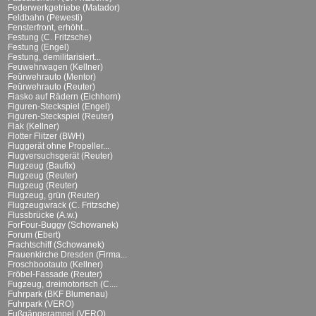
Federwerkgetriebe (Matador)
Feldbahn (Pewesti)
Fensterfront, erhöht...
Festung (C. Fritzsche)
Festung (Engel)
Festung, demilitarisiert...
Feuwehrwagen (Kellner)
Feürwehrauto (Mentor)
Feürwehrauto (Reuter)
Fiasko auf Rädern (Eichhorn)
Figuren-Steckspiel (Engel)
Figuren-Steckspiel (Reuter)
Flak (Kellner)
Flotter Flitzer (BWH)
Fluggerät ohne Propeller...
Flugversuchsgerät (Reuter)
Flugzeug (Baufix)
Flugzeug (Reuter)
Flugzeug (Reuter)
Flugzeug, grün (Reuter)
Flugzeugwrack (C. Fritzsche)
Flussbrücke (A.w.)
ForFour-Buggy (Schowanek)
Forum (Ebert)
Frachtschiff (Schowanek)
Frauenkirche Dresden (Firma...
Froschbootauto (Kellner)
Fröbel-Fassade (Reuter)
Fugzeug, dreimotorisch (C....
Fuhrpark (BKF Blumenau)
Fuhrpark (VERO)
Fußgängerampel (VERO)