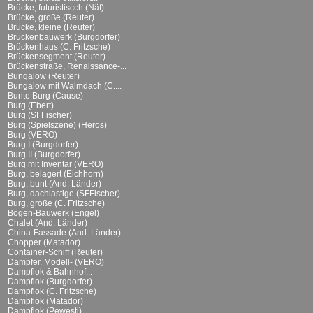
Brücke, futuristiscch (Näf)
Brücke, große (Reuter)
Brücke, kleine (Reuter)
Brückenbauwerk (Burgdorfer)
Brückenhaus (C. Fritzsche)
Brückensegment (Reuter)
Brückenstraße, Renaissance-...
Bungalow (Reuter)
Bungalow mit Walmdach (C....
Bunte Burg (Cause)
Burg (Ebert)
Burg (SFFischer)
Burg (Spielszene) (Heros)
Burg (VERO)
Burg I (Burgdorfer)
Burg II (Burgdorfer)
Burg mit Inventar (VERO)
Burg, belagert (Eichhorn)
Burg, bunt (And. Länder)
Burg, dachlastige (SFFischer)
Burg, große (C. Fritzsche)
Bögen-Bauwerk (Engel)
Chalet (And. Länder)
China-Fassade (And. Länder)
Chopper (Matador)
Container-Schiff (Reuter)
Dampfer, Modell- (VERO)
Dampflok & Bahnhof...
Dampflok (Burgdorfer)
Dampflok (C. Fritzsche)
Dampflok (Matador)
Dampflok (Pewesti)