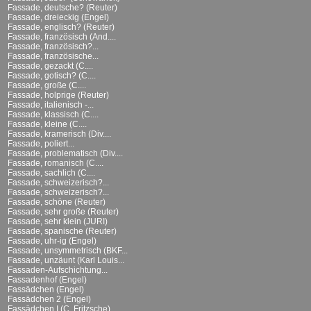
Fassade, deutsche? (Reuter)
Fassade, dreieckig (Engel)
Fassade, englisch? (Reuter)
Fassade, französisch (And....
Fassade, französisch?...
Fassade, französische...
Fassade, gezackt (C....
Fassade, gotisch? (C....
Fassade, große (C....
Fassade, holprige (Reuter)
Fassade, italienisch -...
Fassade, klassisch (C....
Fassade, kleine (C....
Fassade, kramerisch (Div....
Fassade, poliert...
Fassade, problematisch (Div....
Fassade, romanisch (C....
Fassade, sachlich (C....
Fassade, schweizerisch?...
Fassade, schweizerisch?...
Fassade, schöne (Reuter)
Fassade, sehr große (Reuter)
Fassade, sehr klein (JURI)
Fassade, spanische (Reuter)
Fassade, uhr-ig (Engel)
Fassade, unsymmetrisch (BKF...
Fassade, unzäunt (Karl Louis...
Fassaden-Aufschichtung...
Fassadenhof (Engel)
Fassädchen (Engel)
Fassädchen 2 (Engel)
Fassädchen I (C. Fritzsche)