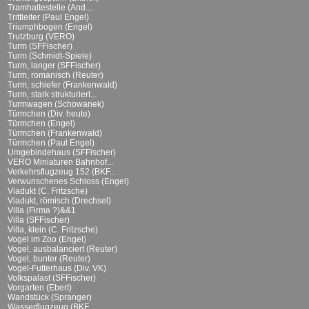
Tramhaltestelle (And....
Trittleiter (Paul Engel)
Triumphbogen (Engel)
Trutzburg (VERO)
Turm (SFFischer)
Turm (Schmidt-Spiele)
Turm, langer (SFFischer)
Turm, romanisch (Reuter)
Turm, schiefer (Frankenwald)
Turm, stark strukturiert...
Turmwagen (Schowanek)
Türmchen (Div. heute)
Türmchen (Engel)
Türmchen (Frankenwald)
Türmchen (Paul Engel)
Umgebindehaus (SFFischer)
VERO Miniaturen Bahnhof...
Verkehrsflugzeug 152 (BKF...
Verwunschenes Schloss (Engel)
Viadukt (C. Fritzsche)
Viadukt, römisch (Drechsel)
Villa (Firma ?)&&1
Villa (SFFischer)
Villa, klein (C. Fritzsche)
Vogel im Zoo (Engel)
Vogel, ausbalanciert (Reuter)
Vogel, bunter (Reuter)
Vogel-Futterhaus (Div. VK)
Volkspalast (SFFischer)
Vorgarten (Ebert)
Wandstück (Spranger)
Wasserflugzeug (BKF