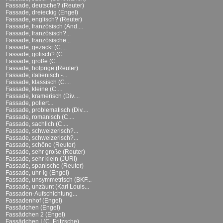
Fassade, deutsche? (Reuter)
Fassade, dreieckig (Engel)
Fassade, englisch? (Reuter)
Fassade, französisch (And....
Fassade, französisch?...
Fassade, französische...
Fassade, gezackt (C....
Fassade, gotisch? (C....
Fassade, große (C....
Fassade, holprige (Reuter)
Fassade, italienisch -...
Fassade, klassisch (C....
Fassade, kleine (C....
Fassade, kramerisch (Div....
Fassade, poliert...
Fassade, problematisch (Div....
Fassade, romanisch (C....
Fassade, sachlich (C....
Fassade, schweizerisch?...
Fassade, schweizerisch?...
Fassade, schöne (Reuter)
Fassade, sehr große (Reuter)
Fassade, sehr klein (JURI)
Fassade, spanische (Reuter)
Fassade, uhr-ig (Engel)
Fassade, unsymmetrisch (BKF...
Fassade, unzäunt (Karl Louis...
Fassaden-Aufschichtung...
Fassadenhof (Engel)
Fassädchen (Engel)
Fassädchen 2 (Engel)
Fassädchen I (C. Fritzsche)