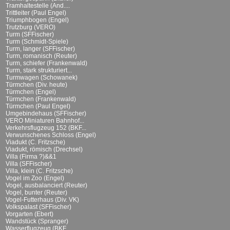
Tramhaltestelle (And....
Trittleiter (Paul Engel)
Triumphbogen (Engel)
Trutzburg (VERO)
Turm (SFFischer)
Turm (Schmidt-Spiele)
Turm, langer (SFFischer)
Turm, romanisch (Reuter)
Turm, schiefer (Frankenwald)
Turm, stark strukturiert...
Turmwagen (Schowanek)
Türmchen (Div. heute)
Türmchen (Engel)
Türmchen (Frankenwald)
Türmchen (Paul Engel)
Umgebindehaus (SFFischer)
VERO Miniaturen Bahnhof...
Verkehrsflugzeug 152 (BKF...
Verwunschenes Schloss (Engel)
Viadukt (C. Fritzsche)
Viadukt, römisch (Drechsel)
Villa (Firma ?)&&1
Villa (SFFischer)
Villa, klein (C. Fritzsche)
Vogel im Zoo (Engel)
Vogel, ausbalanciert (Reuter)
Vogel, bunter (Reuter)
Vogel-Futterhaus (Div. VK)
Volkspalast (SFFischer)
Vorgarten (Ebert)
Wandstück (Spranger)
Wasserflugzeug (BKF