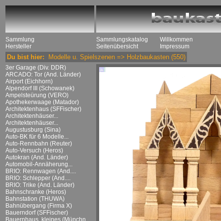
Sammlung
Sammlungskatalog
Willkommen
Hersteller
Seitenübersicht
Impressum
Du bist hier:
Modelle u. Spielszenen
=>
Holzbaukasten
(550)
3er Garage (Div. DDR)
ARCADO: Tor (And. Länder)
Airport (Eichhorn)
Alpendorf III (Schowanek)
Ampelsteürung (VERO)
Apothekerwaage (Matador)
Architektenhaus (SFFischer)
Architektenhäuser...
Architektenhäuser...
Augustusburg (Sina)
Auto-BK für 6 Modelle...
Auto-Rennbahn (Reuter)
Auto-Versuch (Heros)
Autokran (And. Länder)
Automobil-Annäherung...
BRIO: Rennwagen (And....
BRIO: Schlepper (And....
BRIO: Trike (And. Länder)
Bahnschranke (Heros)
Bahnstation (THUWA)
Bahnübergang (Firma X)
Bauerndorf (SFFischer)
Bauernhaus, kleines (Münchn....