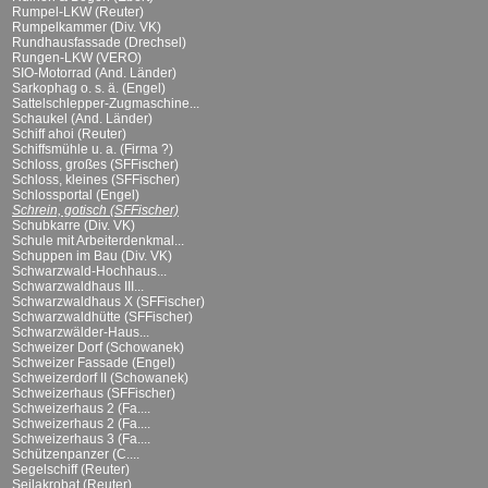
Rumpel-LKW (Reuter)
Rumpelkammer (Div. VK)
Rundhausfassade (Drechsel)
Rungen-LKW (VERO)
SIO-Motorrad (And. Länder)
Sarkophag o. s. ä. (Engel)
Sattelschlepper-Zugmaschine...
Schaukel (And. Länder)
Schiff ahoi (Reuter)
Schiffsmühle u. a. (Firma ?)
Schloss, großes (SFFischer)
Schloss, kleines (SFFischer)
Schlossportal (Engel)
Schrein, gotisch (SFFischer)
Schubkarre (Div. VK)
Schule mit Arbeiterdenkmal...
Schuppen im Bau (Div. VK)
Schwarzwald-Hochhaus...
Schwarzwaldhaus III...
Schwarzwaldhaus X (SFFischer)
Schwarzwaldhütte (SFFischer)
Schwarzwälder-Haus...
Schweizer Dorf (Schowanek)
Schweizer Fassade (Engel)
Schweizerdorf II (Schowanek)
Schweizerhaus (SFFischer)
Schweizerhaus 2 (Fa....
Schweizerhaus 2 (Fa....
Schweizerhaus 3 (Fa....
Schützenpanzer (C....
Segelschiff (Reuter)
Seilakrobat (Reuter)