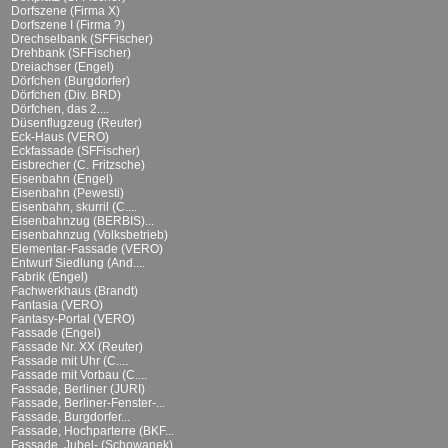
Dorfszene (Firma X)
Dorfszene I (Firma ?)
Drechselbank (SFFischer)
Drehbank (SFFischer)
Dreiachser (Engel)
Dörfchen (Burgdorfer)
Dörfchen (Div. BRD)
Dörfchen, das 2....
Düsenflugzeug (Reuter)
Eck-Haus (VERO)
Eckfassade (SFFischer)
Eisbrecher (C. Fritzsche)
Eisenbahn (Engel)
Eisenbahn (Pewesti)
Eisenbahn, skurril (C....
Eisenbahnzug (BERBIS)...
Eisenbahnzug (Volksbetrieb)
Elementar-Fassade (VERO)
Entwurf Siedlung (And....
Fabrik (Engel)
Fachwerkhaus (Brandt)
Fantasia (VERO)
Fantasy-Portal (VERO)
Fassade (Engel)
Fassade Nr. XX (Reuter)
Fassade mit Uhr (C....
Fassade mit Vorbau (C....
Fassade, Berliner (JURI)
Fassade, Berliner-Fenster-...
Fassade, Burgdorfer...
Fassade, Hochparterre (BKF...
Fassade, Jubel- (Schowanek)