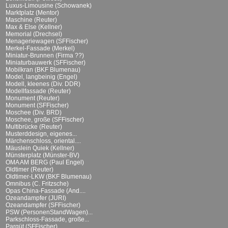
Luxus-Limousine (Schowanek)
Marktplatz (Mentor)
Maschine (Reuter)
Max & Else (Kellner)
Memorial (Drechsel)
Menageriewagen (SFFischer)
Merkel-Fassade (Merkel)
Miniatur-Brunnen (Firma ??)
Miniaturbauwerk (SFFischer)
Mobilkran (BKF Blumenau)
Model, langbeinig (Engel)
Modell, kleenes (Div. DDR)
Modellfassade (Reuter)
Monument (Reuter)
Monument (SFFischer)
Moschee (Div. BRD)
Moschee, große (SFFischer)
Multibrücke (Reuter)
Musterddesign, eigenes...
Märchenschloss, oriental....
Mäuslein Quiek (Kellner)
Münsterplatz (Münster-BV)
OMA AM BERG (Paul Engel)
Oldtimer (Reuter)
Oldtimer-LKW (BKF Blumenau)
Omnibus (C. Fritzsche)
Opas China-Fassade (And....
Ozeandampfer (JURI)
Ozeandampfer (SFFischer)
PSW (PersonenStandWagen)...
Parkschloss-Fassade, große...
Parqüt (SFFischer)