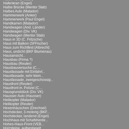
Hafenkran (Engel)
Halbe Brücke (Mentor Stab)
Halbes Auto (Matador)
Hammerwerk (Anker)
Hammerwerk (Paul Engel)
Handkarren (Matador)
Handwagen (And. Länder)
Handwagen (Div. VK)
Handwagen (Mentor Stab)
Haus in 3D (C. Fritzsche)
Haus mit Balkon (SFFischer)
Haus zum Richtfest (Albrecht)
Haus, undicht (BKF Blumenau)
Hausansicht...
Hausbau (Firma ?)
Hausbau (Reuter)
Hausbauversuche (C....
Hausfassade mit Einfahrt...
Hausfassade, sehr klein...
Hausfassade, zweigeschossig...
Hausfront (Reuter)
Hausfront m. Polizei (C....
Hausgrundstück (Div. VK)
Hausser-Auto (Hausser)
Helikopter (Matador)
Helikopter (Reuter)
Hexenhäuschen (Drechsel)
Hochdecker, 3-motorig (BKF...
Hochdecker, landend (Engel)
Hochhaus mit Schafsherde...
Hohes-Haus-Front (VEB...
Holzsteine, aufgestapelt...