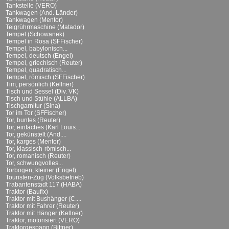
Tankstelle (VERO)
Tankwagen (And. Länder)
Tankwagen (Mentor)
Teigrührmaschine (Matador)
Tempel (Schowanek)
Tempel in Rosa (SFFischer)
Tempel, babylonisch...
Tempel, deutsch (Engel)
Tempel, griechisch (Reuter)
Tempel, quadratisch...
Tempel, römisch (SFFischer)
Tim, persönlich (Kellner)
Tisch und Sessel (Div. VK)
Tisch und Stühle (ALLBA)
Tischgarnitur (Sina)
Tor im Tor (SFFischer)
Tor, buntes (Reuter)
Tor, einfaches (Karl Louis...
Tor, gekünstelt (And....
Tor, karges (Mentor)
Tor, klassisch-römisch...
Tor, romanisch (Reuter)
Tor, schwungvolles...
Torbogen, kleiner (Engel)
Touristen-Zug (Volksbetrieb)
Trabantenstadt 117 (HABA)
Traktor (Baufix)
Traktor mit Bushänger (C....
Traktor mit Fahrer (Reuter)
Traktor mit Hänger (Kellner)
Traktor, motorisiert (VERO)
Traktorgespann (Bittner)