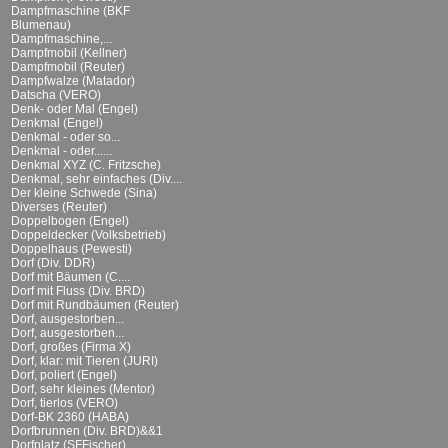
Dampfmaschine (BKF
Blumenau)
Dampfmaschine,...
Dampfmobil (Kellner)
Dampfmobil (Reuter)
Dampfwalze (Matador)
Datscha (VERO)
Denk- oder Mal (Engel)
Denkmal (Engel)
Denkmal - oder so...
Denkmal - oder......
Denkmal XYZ (C. Fritzsche)
Denkmal, sehr einfaches (Div....
Der kleine Schwede (Sina)
Diverses (Reuter)
Doppelbogen (Engel)
Doppeldecker (Volksbetrieb)
Doppelhaus (Pewesti)
Dorf (Div. DDR)
Dorf mit Bäumen (C....
Dorf mit Fluss (Div. BRD)
Dorf mit Rundbäumen (Reuter)
Dorf, ausgestorben...
Dorf, ausgestorben...
Dorf, großes (Firma X)
Dorf, klar: mit Tieren (JURI)
Dorf, poliert (Engel)
Dorf, sehr kleines (Mentor)
Dorf, tierlos (VERO)
Dorf-BK 2360 (HABA)
Dorfbrunnen (Div. BRD)&&1
Dorfplatz (SFFischer)