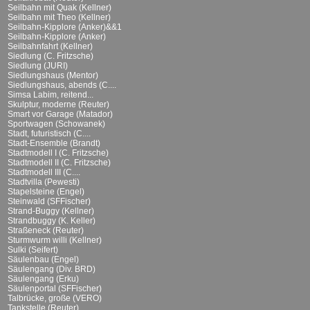
Seilbahn mit Quak (Kellner)
Seilbahn mit Theo (Kellner)
Seilbahn-Kipplore (Anker)&&1
Seilbahn-Kipplore (Anker)
Seilbahnfahrt (Kellner)
Siedlung (C. Fritzsche)
Siedlung (JURI)
Siedlungshaus (Mentor)
Siedlungshaus, abends (C....
Simsa Labim, reitend...
Skulptur, moderne (Reuter)
Smart vor Garage (Matador)
Sportwagen (Schowanek)
Stadt, futuristisch (C....
Stadt-Ensemble (Brandt)
Stadtmodell I (C. Fritzsche)
Stadtmodell II (C. Fritzsche)
Stadtmodell III (C....
Stadtvilla (Pewesti)
Stapelsteine (Engel)
Steinwald (SFFischer)
Strand-Buggy (Kellner)
Strandbuggy (K. Keller)
Straßeneck (Reuter)
Sturmwurm willi (Kellner)
Sulki (Seifert)
Säulenbau (Engel)
Säulengang (Div. BRD)
Säulengang (Erku)
Säulenportal (SFFischer)
Talbrücke, große (VERO)
Tankstelle (Reuter)