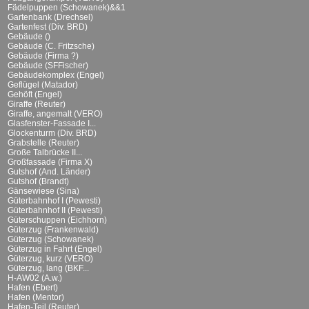
Fädelpuppen (Schowanek)&&1
Gartenbank (Drechsel)
Gartenfest (Div. BRD)
Gebäude ()
Gebäude (C. Fritzsche)
Gebäude (Firma ?)
Gebäude (SFFischer)
Gebäudekomplex (Engel)
Geflügel (Matador)
Gehöft (Engel)
Giraffe (Reuter)
Giraffe, angemalt (VERO)
Glasfenster-Fassade I...
Glockenturm (Div. BRD)
Grabstelle (Reuter)
Große Talbrücke II...
Großfassade (Firma X)
Gutshof (And. Länder)
Gutshof (Brandt)
Gänsewiese (Sina)
Güterbahnhof I (Pewesti)
Güterbahnhof II (Pewesti)
Güterschuppen (Eichhorn)
Güterzug (Frankenwald)
Güterzug (Schowanek)
Güterzug in Fahrt (Engel)
Güterzug, kurz (VERO)
Güterzug, lang (BKF...
H-AW02 (A.w.)
Hafen (Ebert)
Hafen (Mentor)
Hafen-Teil (Reuter)