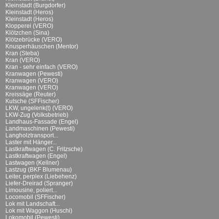
Kleinstadt (Burgdorfer)
Kleinstadt (Heros)
Kleinstadt (Heros)
Klopperei (VERO)
Klötzchen (Sina)
Klötzebrücke (VERO)
Knusperhäuschen (Mentor)
Kran (Steba)
Kran (VERO)
Kran - sehr einfach (VERO)
Kranwagen (Pewesti)
Kranwagen (VERO)
Kranwagen (VERO)
Kreissäge (Reuter)
Kutsche (SFFischer)
LKW, ungelenk(t) (VERO)
LKW-Zug (Volksbetrieb)
Landhaus-Fassade (Engel)
Landmaschinen (Pewesti)
Langholztransport...
Laster mit Hänger...
Lastkraftwagen (C. Fritzsche)
Lastkraftwagen (Engel)
Lastwagen (Kellner)
Lastzug (BKF Blumenau)
Leiter, perplex (Liebehenz)
Liefer-Dreirad (Spranger)
Limousine, poliert...
Locomobil (SFFischer)
Lok mit Landschaft...
Lok mit Waggon (Huschi)
Lokomobil (Pewesti)