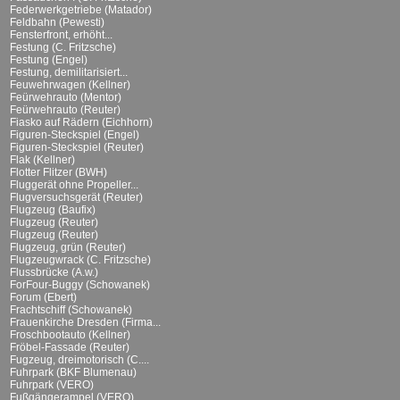
Federwerkgetriebe (Matador)
Feldbahn (Pewesti)
Fensterfront, erhöht...
Festung (C. Fritzsche)
Festung (Engel)
Festung, demilitarisiert...
Feuwehrwagen (Kellner)
Feürwehrauto (Mentor)
Feürwehrauto (Reuter)
Fiasko auf Rädern (Eichhorn)
Figuren-Steckspiel (Engel)
Figuren-Steckspiel (Reuter)
Flak (Kellner)
Flotter Flitzer (BWH)
Fluggerät ohne Propeller...
Flugversuchsgerät (Reuter)
Flugzeug (Baufix)
Flugzeug (Reuter)
Flugzeug (Reuter)
Flugzeug, grün (Reuter)
Flugzeugwrack (C. Fritzsche)
Flussbrücke (A.w.)
ForFour-Buggy (Schowanek)
Forum (Ebert)
Frachtschiff (Schowanek)
Frauenkirche Dresden (Firma...
Froschbootauto (Kellner)
Fröbel-Fassade (Reuter)
Fugzeug, dreimotorisch (C....
Fuhrpark (BKF Blumenau)
Fuhrpark (VERO)
Fußgängerampel (VERO)