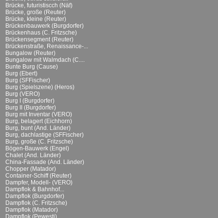
Brücke, futuristiscch (Näf)
Brücke, große (Reuter)
Brücke, kleine (Reuter)
Brückenbauwerk (Burgdorfer)
Brückenhaus (C. Fritzsche)
Brückensegment (Reuter)
Brückenstraße, Renaissance-...
Bungalow (Reuter)
Bungalow mit Walmdach (C....
Bunte Burg (Cause)
Burg (Ebert)
Burg (SFFischer)
Burg (Spielszene) (Heros)
Burg (VERO)
Burg I (Burgdorfer)
Burg II (Burgdorfer)
Burg mit Inventar (VERO)
Burg, belagert (Eichhorn)
Burg, bunt (And. Länder)
Burg, dachlastige (SFFischer)
Burg, große (C. Fritzsche)
Bögen-Bauwerk (Engel)
Chalet (And. Länder)
China-Fassade (And. Länder)
Chopper (Matador)
Container-Schiff (Reuter)
Dampfer, Modell- (VERO)
Dampflok & Bahnhof...
Dampflok (Burgdorfer)
Dampflok (C. Fritzsche)
Dampflok (Matador)
Dampflok (Pewesti)