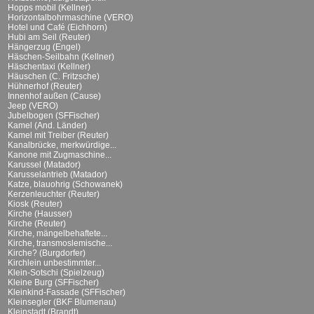
Hopps mobil (Kellner)
Horizontalbohrmaschine (VERO)
Hotel und Café (Eichhorn)
Hubi am Seil (Reuter)
Hängerzug (Engel)
Häschen-Seilbahn (Kellner)
Häschentaxi (Kellner)
Häuschen (C. Fritzsche)
Hühnerhof (Reuter)
Innenhof außen (Cause)
Jeep (VERO)
Jubelbogen (SFFischer)
Kamel (And. Länder)
Kamel mit Treiber (Reuter)
Kanalbrücke, merkwürdige...
Kanone mit Zugmaschine...
Karussel (Matador)
Karusselantrieb (Matador)
Katze, blauohrig (Schowanek)
Kerzenleuchter (Reuter)
Kiosk (Reuter)
Kirche (Hausser)
Kirche (Reuter)
Kirche, mängelbehaftete...
Kirche, transmoslemische...
Kirche? (Burgdorfer)
Kirchlein unbestimmter...
Klein-Sotschi (Spielzeug)
Kleine Burg (SFFischer)
Kleinkind-Fassade (SFFischer)
Kleinsegler (BKF Blumenau)
Kleinstadt (Brandt)