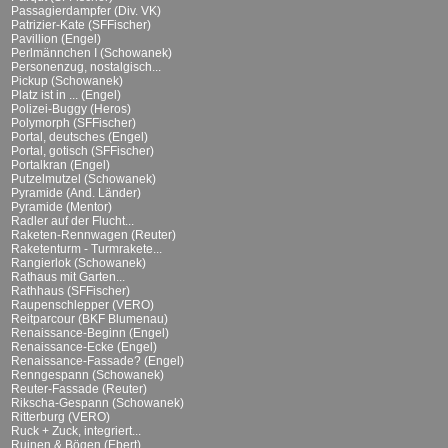
Passagierdampfer (Div. VK)
Patrizier-Kate (SFFischer)
Pavillion (Engel)
Perlmännchen I (Schowanek)
Personenzug, nostalgisch...
Pickup (Schowanek)
Platz ist in ... (Engel)
Polizei-Buggy (Heros)
Polymorph (SFFischer)
Portal, deutsches (Engel)
Portal, gotisch (SFFischer)
Portalkran (Engel)
Putzelmutzel (Schowanek)
Pyramide (And. Länder)
Pyramide (Mentor)
Radler auf der Flucht...
Raketen-Rennwagen (Reuter)
Raketenturm - Turmrakete...
Rangierlok (Schowanek)
Rathaus mit Garten...
Rathhaus (SFFischer)
Raupenschlepper (VERO)
Reitparcour (BKF Blumenau)
Renaissance-Beginn (Engel)
Renaissance-Ecke (Engel)
Renaissance-Fassade? (Engel)
Renngespann (Schowanek)
Reuter-Fassade (Reuter)
Rikscha-Gespann (Schowanek)
Ritterburg (VERO)
Ruck + Zuck, integriert...
Ruinen & Bögen (Ebert)