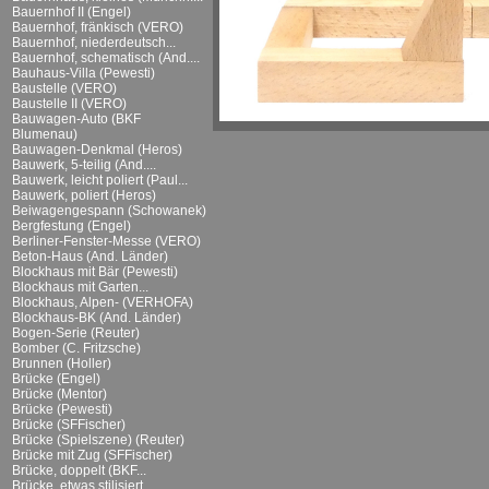
Bauernhof II (Engel)
Bauernhof, fränkisch (VERO)
Bauernhof, niederdeutsch...
Bauernhof, schematisch (And....
Bauhaus-Villa (Pewesti)
Baustelle (VERO)
Baustelle II (VERO)
Bauwagen-Auto (BKF
Blumenau)
Bauwagen-Denkmal (Heros)
Bauwerk, 5-teilig (And....
Bauwerk, leicht poliert (Paul...
Bauwerk, poliert (Heros)
Beiwagengespann (Schowanek)
Bergfestung (Engel)
Berliner-Fenster-Messe (VERO)
Beton-Haus (And. Länder)
Blockhaus mit Bär (Pewesti)
Blockhaus mit Garten...
Blockhaus, Alpen- (VERHOFA)
Blockhaus-BK (And. Länder)
Bogen-Serie (Reuter)
Bomber (C. Fritzsche)
Brunnen (Holler)
Brücke (Engel)
Brücke (Mentor)
Brücke (Pewesti)
Brücke (SFFischer)
Brücke (Spielszene) (Reuter)
Brücke mit Zug (SFFischer)
Brücke, doppelt (BKF...
Brücke, etwas stilisiert...