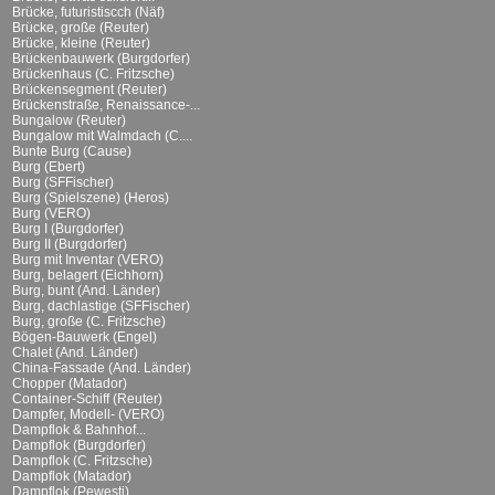
Brücke, futuristiscch (Näf)
Brücke, große (Reuter)
Brücke, kleine (Reuter)
Brückenbauwerk (Burgdorfer)
Brückenhaus (C. Fritzsche)
Brückensegment (Reuter)
Brückenstraße, Renaissance-...
Bungalow (Reuter)
Bungalow mit Walmdach (C....
Bunte Burg (Cause)
Burg (Ebert)
Burg (SFFischer)
Burg (Spielszene) (Heros)
Burg (VERO)
Burg I (Burgdorfer)
Burg II (Burgdorfer)
Burg mit Inventar (VERO)
Burg, belagert (Eichhorn)
Burg, bunt (And. Länder)
Burg, dachlastige (SFFischer)
Burg, große (C. Fritzsche)
Bögen-Bauwerk (Engel)
Chalet (And. Länder)
China-Fassade (And. Länder)
Chopper (Matador)
Container-Schiff (Reuter)
Dampfer, Modell- (VERO)
Dampflok & Bahnhof...
Dampflok (Burgdorfer)
Dampflok (C. Fritzsche)
Dampflok (Matador)
Dampflok (Pewesti)