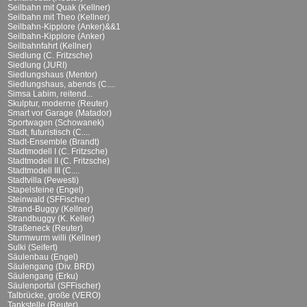
Seilbahn mit Quak (Kellner)
Seilbahn mit Theo (Kellner)
Seilbahn-Kipplore (Anker)&&1
Seilbahn-Kipplore (Anker)
Seilbahnfahrt (Kellner)
Siedlung (C. Fritzsche)
Siedlung (JURI)
Siedlungshaus (Mentor)
Siedlungshaus, abends (C....
Simsa Labim, reitend...
Skulptur, moderne (Reuter)
Smart vor Garage (Matador)
Sportwagen (Schowanek)
Stadt, futuristisch (C....
Stadt-Ensemble (Brandt)
Stadtmodell I (C. Fritzsche)
Stadtmodell II (C. Fritzsche)
Stadtmodell III (C....
Stadtvilla (Pewesti)
Stapelsteine (Engel)
Steinwald (SFFischer)
Strand-Buggy (Kellner)
Strandbuggy (K. Keller)
Straßeneck (Reuter)
Sturmwurm willi (Kellner)
Sulki (Seifert)
Säulenbau (Engel)
Säulengang (Div. BRD)
Säulengang (Erku)
Säulenportal (SFFischer)
Talbrücke, große (VERO)
Tankstelle (Reuter)