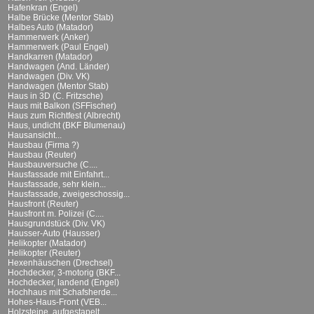
Hafenkran (Engel)
Halbe Brücke (Mentor Stab)
Halbes Auto (Matador)
Hammerwerk (Anker)
Hammerwerk (Paul Engel)
Handkarren (Matador)
Handwagen (And. Länder)
Handwagen (Div. VK)
Handwagen (Mentor Stab)
Haus in 3D (C. Fritzsche)
Haus mit Balkon (SFFischer)
Haus zum Richtfest (Albrecht)
Haus, undicht (BKF Blumenau)
Hausansicht...
Hausbau (Firma ?)
Hausbau (Reuter)
Hausbauversuche (C....
Hausfassade mit Einfahrt...
Hausfassade, sehr klein...
Hausfassade, zweigeschossig...
Hausfront (Reuter)
Hausfront m. Polizei (C....
Hausgrundstück (Div. VK)
Hausser-Auto (Hausser)
Helikopter (Matador)
Helikopter (Reuter)
Hexenhäuschen (Drechsel)
Hochdecker, 3-motorig (BKF...
Hochdecker, landend (Engel)
Hochhaus mit Schafsherde...
Hohes-Haus-Front (VEB...
Holzsteine, aufgestapelt...