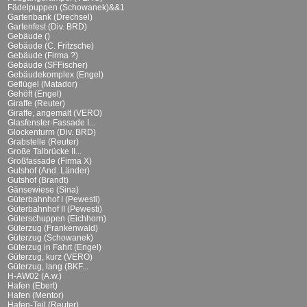
Fädelpuppen (Schowanek)&&1
Gartenbank (Drechsel)
Gartenfest (Div. BRD)
Gebäude ()
Gebäude (C. Fritzsche)
Gebäude (Firma ?)
Gebäude (SFFischer)
Gebäudekomplex (Engel)
Geflügel (Matador)
Gehöft (Engel)
Giraffe (Reuter)
Giraffe, angemalt (VERO)
Glasfenster-Fassade I...
Glockenturm (Div. BRD)
Grabstelle (Reuter)
Große Talbrücke II...
Großfassade (Firma X)
Gutshof (And. Länder)
Gutshof (Brandt)
Gänsewiese (Sina)
Güterbahnhof I (Pewesti)
Güterbahnhof II (Pewesti)
Güterschuppen (Eichhorn)
Güterzug (Frankenwald)
Güterzug (Schowanek)
Güterzug in Fahrt (Engel)
Güterzug, kurz (VERO)
Güterzug, lang (BKF...
H-AW02 (A.w.)
Hafen (Ebert)
Hafen (Mentor)
Hafen-Teil (Reuter)