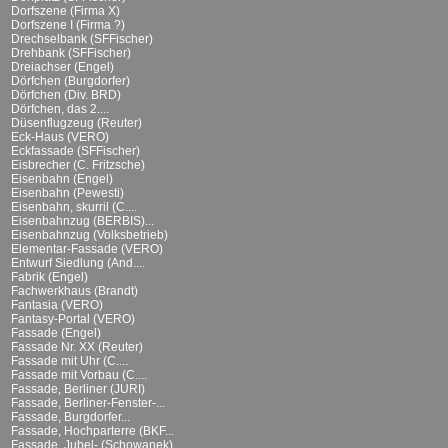
Dorfszene (Firma X)
Dorfszene I (Firma ?)
Drechselbank (SFFischer)
Drehbank (SFFischer)
Dreiachser (Engel)
Dörfchen (Burgdorfer)
Dörfchen (Div. BRD)
Dörfchen, das 2....
Düsenflugzeug (Reuter)
Eck-Haus (VERO)
Eckfassade (SFFischer)
Eisbrecher (C. Fritzsche)
Eisenbahn (Engel)
Eisenbahn (Pewesti)
Eisenbahn, skurril (C....
Eisenbahnzug (BERBIS)...
Eisenbahnzug (Volksbetrieb)
Elementar-Fassade (VERO)
Entwurf Siedlung (And....
Fabrik (Engel)
Fachwerkhaus (Brandt)
Fantasia (VERO)
Fantasy-Portal (VERO)
Fassade (Engel)
Fassade Nr. XX (Reuter)
Fassade mit Uhr (C....
Fassade mit Vorbau (C....
Fassade, Berliner (JURI)
Fassade, Berliner-Fenster-...
Fassade, Burgdorfer...
Fassade, Hochparterre (BKF...
Fassade, Jubel- (Schowanek)