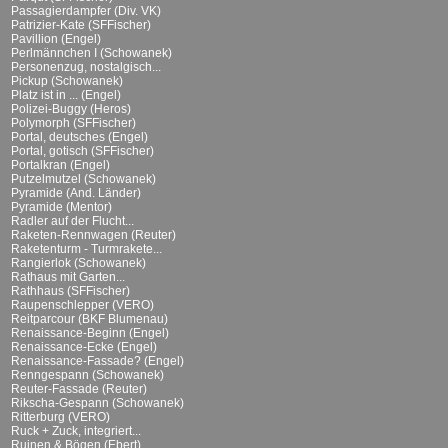
Passagierdampfer (Div. VK)
Patrizier-Kate (SFFischer)
Pavillion (Engel)
Perlmännchen I (Schowanek)
Personenzug, nostalgisch...
Pickup (Schowanek)
Platz ist in ... (Engel)
Polizei-Buggy (Heros)
Polymorph (SFFischer)
Portal, deutsches (Engel)
Portal, gotisch (SFFischer)
Portalkran (Engel)
Putzelmutzel (Schowanek)
Pyramide (And. Länder)
Pyramide (Mentor)
Radler auf der Flucht...
Raketen-Rennwagen (Reuter)
Raketenturm - Turmrakete...
Rangierlok (Schowanek)
Rathaus mit Garten...
Rathhaus (SFFischer)
Raupenschlepper (VERO)
Reitparcour (BKF Blumenau)
Renaissance-Beginn (Engel)
Renaissance-Ecke (Engel)
Renaissance-Fassade? (Engel)
Renngespann (Schowanek)
Reuter-Fassade (Reuter)
Rikscha-Gespann (Schowanek)
Ritterburg (VERO)
Ruck + Zuck, integriert...
Ruinen & Bögen (Ebert)