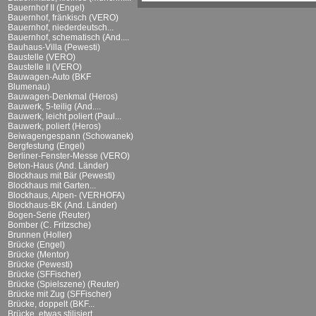
Bauernhof II (Engel)
Bauernhof, fränkisch (VERO)
Bauernhof, niederdeutsch...
Bauernhof, schematisch (And....
Bauhaus-Villa (Pewesti)
Baustelle (VERO)
Baustelle II (VERO)
Bauwagen-Auto (BKF
Blumenau)
Bauwagen-Denkmal (Heros)
Bauwerk, 5-teilig (And....
Bauwerk, leicht poliert (Paul...
Bauwerk, poliert (Heros)
Beiwagengespann (Schowanek)
Bergfestung (Engel)
Berliner-Fenster-Messe (VERO)
Beton-Haus (And. Länder)
Blockhaus mit Bär (Pewesti)
Blockhaus mit Garten...
Blockhaus, Alpen- (VERHOFA)
Blockhaus-BK (And. Länder)
Bogen-Serie (Reuter)
Bomber (C. Fritzsche)
Brunnen (Holler)
Brücke (Engel)
Brücke (Mentor)
Brücke (Pewesti)
Brücke (SFFischer)
Brücke (Spielszene) (Reuter)
Brücke mit Zug (SFFischer)
Brücke, doppelt (BKF...
Brücke, etwas stilisiert...