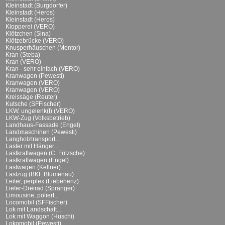
Kleinstadt (Burgdorfer)
Kleinstadt (Heros)
Kleinstadt (Heros)
Klopperei (VERO)
Klötzchen (Sina)
Klötzebrücke (VERO)
Knusperhäuschen (Mentor)
Kran (Steba)
Kran (VERO)
Kran - sehr einfach (VERO)
Kranwagen (Pewesti)
Kranwagen (VERO)
Kranwagen (VERO)
Kreissäge (Reuter)
Kutsche (SFFischer)
LKW, ungelenk(t) (VERO)
LKW-Zug (Volksbetrieb)
Landhaus-Fassade (Engel)
Landmaschinen (Pewesti)
Langholztransport...
Laster mit Hänger...
Lastkraftwagen (C. Fritzsche)
Lastkraftwagen (Engel)
Lastwagen (Kellner)
Lastzug (BKF Blumenau)
Leiter, perplex (Liebehenz)
Liefer-Dreirad (Spranger)
Limousine, poliert...
Locomobil (SFFischer)
Lok mit Landschaft...
Lok mit Waggon (Huschi)
Lokomobil (Pewesti)