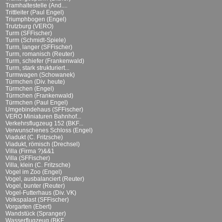
Tramhaltestelle (And....
Trittleiter (Paul Engel)
Triumphbogen (Engel)
Trutzburg (VERO)
Turm (SFFischer)
Turm (Schmidt-Spiele)
Turm, langer (SFFischer)
Turm, romanisch (Reuter)
Turm, schiefer (Frankenwald)
Turm, stark strukturiert...
Turmwagen (Schowanek)
Türmchen (Div. heute)
Türmchen (Engel)
Türmchen (Frankenwald)
Türmchen (Paul Engel)
Umgebindehaus (SFFischer)
VERO Miniaturen Bahnhof...
Verkehrsflugzeug 152 (BKF...
Verwunschenes Schloss (Engel)
Viadukt (C. Fritzsche)
Viadukt, römisch (Drechsel)
Villa (Firma ?)&&1
Villa (SFFischer)
Villa, klein (C. Fritzsche)
Vogel im Zoo (Engel)
Vogel, ausbalanciert (Reuter)
Vogel, bunter (Reuter)
Vogel-Futterhaus (Div. VK)
Volkspalast (SFFischer)
Vorgarten (Ebert)
Wandstück (Spranger)
Wasserflugzeug (BKF