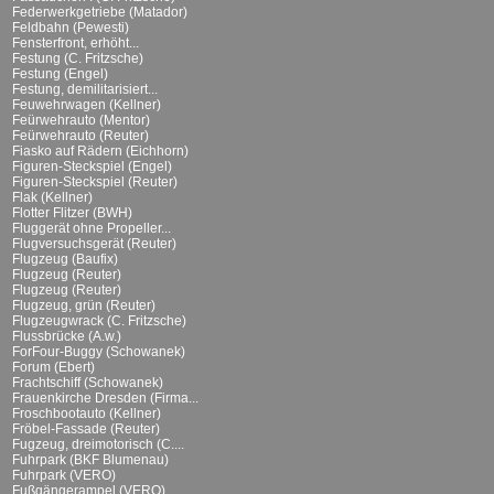
Federwerkgetriebe (Matador)
Feldbahn (Pewesti)
Fensterfront, erhöht...
Festung (C. Fritzsche)
Festung (Engel)
Festung, demilitarisiert...
Feuwehrwagen (Kellner)
Feürwehrauto (Mentor)
Feürwehrauto (Reuter)
Fiasko auf Rädern (Eichhorn)
Figuren-Steckspiel (Engel)
Figuren-Steckspiel (Reuter)
Flak (Kellner)
Flotter Flitzer (BWH)
Fluggerät ohne Propeller...
Flugversuchsgerät (Reuter)
Flugzeug (Baufix)
Flugzeug (Reuter)
Flugzeug (Reuter)
Flugzeug, grün (Reuter)
Flugzeugwrack (C. Fritzsche)
Flussbrücke (A.w.)
ForFour-Buggy (Schowanek)
Forum (Ebert)
Frachtschiff (Schowanek)
Frauenkirche Dresden (Firma...
Froschbootauto (Kellner)
Fröbel-Fassade (Reuter)
Fugzeug, dreimotorisch (C....
Fuhrpark (BKF Blumenau)
Fuhrpark (VERO)
Fußgängerampel (VERO)