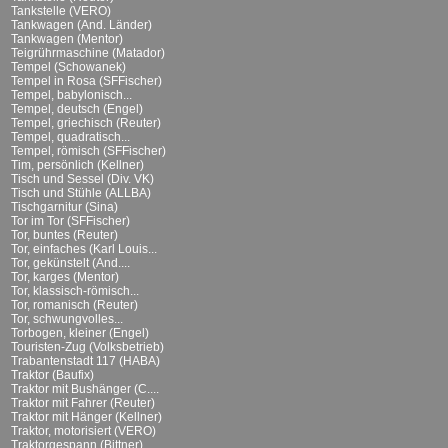
Tankstelle (VERO)
Tankwagen (And. Länder)
Tankwagen (Mentor)
Teigrührmaschine (Matador)
Tempel (Schowanek)
Tempel in Rosa (SFFischer)
Tempel, babylonisch...
Tempel, deutsch (Engel)
Tempel, griechisch (Reuter)
Tempel, quadratisch...
Tempel, römisch (SFFischer)
Tim, persönlich (Kellner)
Tisch und Sessel (Div. VK)
Tisch und Stühle (ALLBA)
Tischgarnitur (Sina)
Tor im Tor (SFFischer)
Tor, buntes (Reuter)
Tor, einfaches (Karl Louis...
Tor, gekünstelt (And....
Tor, karges (Mentor)
Tor, klassisch-römisch...
Tor, romanisch (Reuter)
Tor, schwungvolles...
Torbogen, kleiner (Engel)
Touristen-Zug (Volksbetrieb)
Trabantenstadt 117 (HABA)
Traktor (Baufix)
Traktor mit Bushänger (C....
Traktor mit Fahrer (Reuter)
Traktor mit Hänger (Kellner)
Traktor, motorisiert (VERO)
Traktorgespann (Bittner)