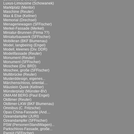
Luxus-Limousine (Schowanek)
Marktplatz (Mentor)
Maschine (Reuter)
Max & Else (Kellner)
Memorial (Drechsel)
Menageriewagen (SFFischer)
Merkel-Fassade (Merkel)
Miniatur-Brunnen (Firma ??)
Miniaturbauwerk (SFFischer)
Mobilkran (BKF Blumenau)
Model, langbeinig (Engel)
Modell, kleenes (Div. DDR)
Modellfassade (Reuter)
Monument (Reuter)
Monument (SFFischer)
Moschee (Div. BRD)
Moschee, große (SFFischer)
Multibrücke (Reuter)
Musterddesign, eigenes...
Märchenschloss, oriental....
Mäuslein Quiek (Kellner)
Münsterplatz (Münster-BV)
OMA AM BERG (Paul Engel)
Oldtimer (Reuter)
Oldtimer-LKW (BKF Blumenau)
Omnibus (C. Fritzsche)
Opas China-Fassade (And....
Ozeandampfer (JURI)
Ozeandampfer (SFFischer)
PSW (PersonenStandWagen)...
Parkschloss-Fassade, große...
Parqüt (SFFischer)