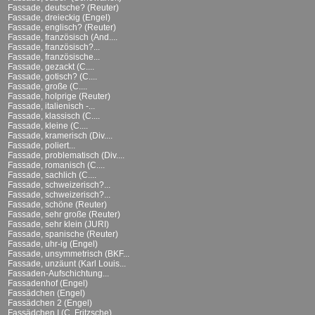
Fassade, deutsche? (Reuter)
Fassade, dreieckig (Engel)
Fassade, englisch? (Reuter)
Fassade, französisch (And....
Fassade, französisch?...
Fassade, französische...
Fassade, gezackt (C....
Fassade, gotisch? (C....
Fassade, große (C....
Fassade, holprige (Reuter)
Fassade, italienisch -...
Fassade, klassisch (C....
Fassade, kleine (C....
Fassade, kramerisch (Div....
Fassade, poliert...
Fassade, problematisch (Div....
Fassade, romanisch (C....
Fassade, sachlich (C....
Fassade, schweizerisch?...
Fassade, schweizerisch?...
Fassade, schöne (Reuter)
Fassade, sehr große (Reuter)
Fassade, sehr klein (JURI)
Fassade, spanische (Reuter)
Fassade, uhr-ig (Engel)
Fassade, unsymmetrisch (BKF...
Fassade, unzäunt (Karl Louis...
Fassaden-Aufschichtung...
Fassadenhof (Engel)
Fassädchen (Engel)
Fassädchen 2 (Engel)
Fassädchen I (C. Fritzsche)