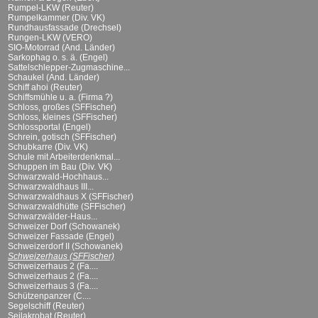
Rumpel-LKW (Reuter)
Rumpelkammer (Div. VK)
Rundhausfassade (Drechsel)
Rungen-LKW (VERO)
SIO-Motorrad (And. Länder)
Sarkophag o. s. ä. (Engel)
Sattelschlepper-Zugmaschine...
Schaukel (And. Länder)
Schiff ahoi (Reuter)
Schiffsmühle u. a. (Firma ?)
Schloss, großes (SFFischer)
Schloss, kleines (SFFischer)
Schlossportal (Engel)
Schrein, gotisch (SFFischer)
Schubkarre (Div. VK)
Schule mit Arbeiterdenkmal...
Schuppen im Bau (Div. VK)
Schwarzwald-Hochhaus...
Schwarzwaldhaus III...
Schwarzwaldhaus X (SFFischer)
Schwarzwaldhütte (SFFischer)
Schwarzwälder-Haus...
Schweizer Dorf (Schowanek)
Schweizer Fassade (Engel)
Schweizerdorf II (Schowanek)
Schweizerhaus (SFFischer)
Schweizerhaus 2 (Fa....
Schweizerhaus 2 (Fa....
Schweizerhaus 3 (Fa....
Schützenpanzer (C....
Segelschiff (Reuter)
Seilakrobat (Reuter)