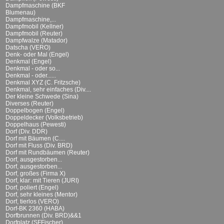
Dampfmaschine (BKF
Blumenau)
Dampfmaschine,...
Dampfmobil (Kellner)
Dampfmobil (Reuter)
Dampfwalze (Matador)
Datscha (VERO)
Denk- oder Mal (Engel)
Denkmal (Engel)
Denkmal - oder so...
Denkmal - oder......
Denkmal XYZ (C. Fritzsche)
Denkmal, sehr einfaches (Div....
Der kleine Schwede (Sina)
Diverses (Reuter)
Doppelbogen (Engel)
Doppeldecker (Volksbetrieb)
Doppelhaus (Pewesti)
Dorf (Div. DDR)
Dorf mit Bäumen (C....
Dorf mit Fluss (Div. BRD)
Dorf mit Rundbäumen (Reuter)
Dorf, ausgestorben...
Dorf, ausgestorben...
Dorf, großes (Firma X)
Dorf, klar: mit Tieren (JURI)
Dorf, poliert (Engel)
Dorf, sehr kleines (Mentor)
Dorf, tierlos (VERO)
Dorf-BK 2360 (HABA)
Dorfbrunnen (Div. BRD)&&1
Dorfplatz (SFFischer)