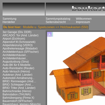
Sammlung
Sammlungskatalog
Willkommen
Hersteller
Seitenübersicht
Impressum
Du bist hier:
Modelle u. Spielszenen
=>
Holzbaukasten
(550)
3er Garage (Div. DDR)
ARCADO: Tor (And. Länder)
Airport (Eichhorn)
Alpendorf III (Schowanek)
Ampelsteürung (VERO)
Apothekerwaage (Matador)
Architektenhaus (SFFischer)
Architektenhäuser...
Architektenhäuser...
Augustusburg (Sina)
Auto-BK für 6 Modelle...
Auto-Rennbahn (Reuter)
Auto-Versuch (Heros)
Autokran (And. Länder)
Automobil-Annäherung...
BRIO: Rennwagen (And....
BRIO: Schlepper (And....
BRIO: Trike (And. Länder)
Bahnschranke (Heros)
Bahnstation (THUWA)
Bahnübergang (Firma X)
Bauerndorf (SFFischer)
Bauernhaus, kleines (Münchn....