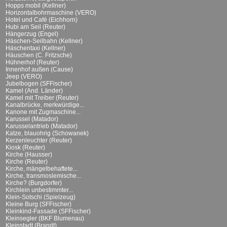
Hopps mobil (Kellner)
Horizontalbohrmaschine (VERO)
Hotel und Café (Eichhorn)
Hubi am Seil (Reuter)
Hängerzug (Engel)
Häschen-Seilbahn (Kellner)
Häschentaxi (Kellner)
Häuschen (C. Fritzsche)
Hühnerhof (Reuter)
Innenhof außen (Cause)
Jeep (VERO)
Jubelbogen (SFFischer)
Kamel (And. Länder)
Kamel mit Treiber (Reuter)
Kanalbrücke, merkwürdige...
Kanone mit Zugmaschine...
Karussel (Matador)
Karusselantrieb (Matador)
Katze, blauohrig (Schowanek)
Kerzenleuchter (Reuter)
Kiosk (Reuter)
Kirche (Hausser)
Kirche (Reuter)
Kirche, mängelbehaftete...
Kirche, transmoslemische...
Kirche? (Burgdorfer)
Kirchlein unbestimmter...
Klein-Sotschi (Spielzeug)
Kleine Burg (SFFischer)
Kleinkind-Fassade (SFFischer)
Kleinsegler (BKF Blumenau)
Kleinstadt (Brandt)