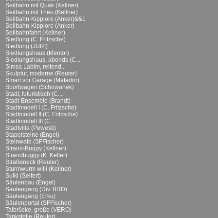
Seilbahn mit Quak (Kellner)
Seilbahn mit Theo (Kellner)
Seilbahn-Kipplore (Anker)&&1
Seilbahn-Kipplore (Anker)
Seilbahnfahrt (Kellner)
Siedlung (C. Fritzsche)
Siedlung (JURI)
Siedlungshaus (Mentor)
Siedlungshaus, abends (C....
Simsa Labim, reitend...
Skulptur, moderne (Reuter)
Smart vor Garage (Matador)
Sportwagen (Schowanek)
Stadt, futuristisch (C....
Stadt-Ensemble (Brandt)
Stadtmodell I (C. Fritzsche)
Stadtmodell II (C. Fritzsche)
Stadtmodell III (C....
Stadtvilla (Pewesti)
Stapelsteine (Engel)
Steinwald (SFFischer)
Strand-Buggy (Kellner)
Strandbuggy (K. Keller)
Straßeneck (Reuter)
Sturmwurm willi (Kellner)
Sulki (Seifert)
Säulenbau (Engel)
Säulengang (Div. BRD)
Säulengang (Erku)
Säulenportal (SFFischer)
Talbrücke, große (VERO)
Tankstelle (Reuter)