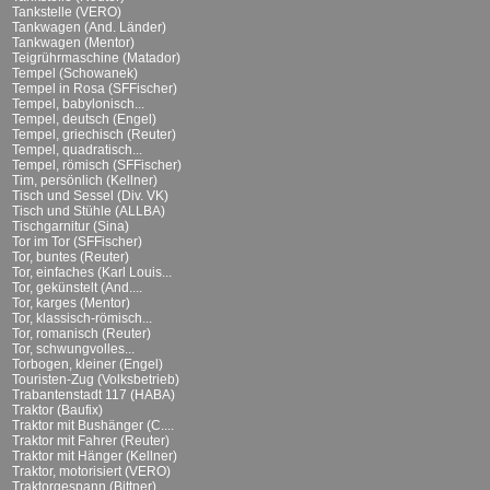
Tankstelle (VERO)
Tankwagen (And. Länder)
Tankwagen (Mentor)
Teigrührmaschine (Matador)
Tempel (Schowanek)
Tempel in Rosa (SFFischer)
Tempel, babylonisch...
Tempel, deutsch (Engel)
Tempel, griechisch (Reuter)
Tempel, quadratisch...
Tempel, römisch (SFFischer)
Tim, persönlich (Kellner)
Tisch und Sessel (Div. VK)
Tisch und Stühle (ALLBA)
Tischgarnitur (Sina)
Tor im Tor (SFFischer)
Tor, buntes (Reuter)
Tor, einfaches (Karl Louis...
Tor, gekünstelt (And....
Tor, karges (Mentor)
Tor, klassisch-römisch...
Tor, romanisch (Reuter)
Tor, schwungvolles...
Torbogen, kleiner (Engel)
Touristen-Zug (Volksbetrieb)
Trabantenstadt 117 (HABA)
Traktor (Baufix)
Traktor mit Bushänger (C....
Traktor mit Fahrer (Reuter)
Traktor mit Hänger (Kellner)
Traktor, motorisiert (VERO)
Traktorgespann (Bittner)