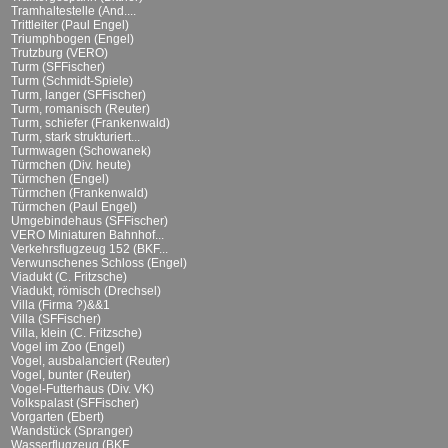
Tramhaltestelle (And....
Trittleiter (Paul Engel)
Triumphbogen (Engel)
Trutzburg (VERO)
Turm (SFFischer)
Turm (Schmidt-Spiele)
Turm, langer (SFFischer)
Turm, romanisch (Reuter)
Turm, schiefer (Frankenwald)
Turm, stark strukturiert...
Turmwagen (Schowanek)
Türmchen (Div. heute)
Türmchen (Engel)
Türmchen (Frankenwald)
Türmchen (Paul Engel)
Umgebindehaus (SFFischer)
VERO Miniaturen Bahnhof...
Verkehrsflugzeug 152 (BKF...
Verwunschenes Schloss (Engel)
Viadukt (C. Fritzsche)
Viadukt, römisch (Drechsel)
Villa (Firma ?)&&1
Villa (SFFischer)
Villa, klein (C. Fritzsche)
Vogel im Zoo (Engel)
Vogel, ausbalanciert (Reuter)
Vogel, bunter (Reuter)
Vogel-Futterhaus (Div. VK)
Volkspalast (SFFischer)
Vorgarten (Ebert)
Wandstück (Spranger)
Wasserflugzeug (BKF