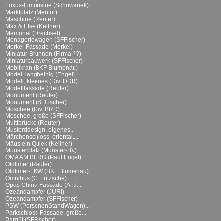
Luxus-Limousine (Schowanek)
Marktplatz (Mentor)
Maschine (Reuter)
Max & Else (Kellner)
Memorial (Drechsel)
Menageriewagen (SFFischer)
Merkel-Fassade (Merkel)
Miniatur-Brunnen (Firma ??)
Miniaturbauwerk (SFFischer)
Mobilkran (BKF Blumenau)
Model, langbeinig (Engel)
Modell, kleenes (Div. DDR)
Modellfassade (Reuter)
Monument (Reuter)
Monument (SFFischer)
Moschee (Div. BRD)
Moschee, große (SFFischer)
Multibrücke (Reuter)
Musterddesign, eigenes...
Märchenschloss, oriental....
Mäuslein Quiek (Kellner)
Münsterplatz (Münster-BV)
OMA AM BERG (Paul Engel)
Oldtimer (Reuter)
Oldtimer-LKW (BKF Blumenau)
Omnibus (C. Fritzsche)
Opas China-Fassade (And....
Ozeandampfer (JURI)
Ozeandampfer (SFFischer)
PSW (PersonenStandWagen)...
Parkschloss-Fassade, große...
Parqüt (SFFischer)