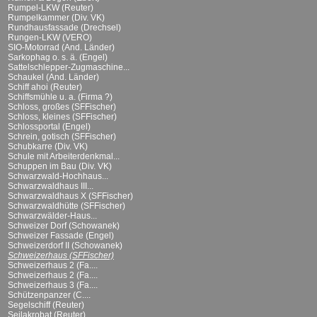
Rumpel-LKW (Reuter)
Rumpelkammer (Div. VK)
Rundhausfassade (Drechsel)
Rungen-LKW (VERO)
SIO-Motorrad (And. Länder)
Sarkophag o. s. ä. (Engel)
Sattelschlepper-Zugmaschine...
Schaukel (And. Länder)
Schiff ahoi (Reuter)
Schiffsmühle u. a. (Firma ?)
Schloss, großes (SFFischer)
Schloss, kleines (SFFischer)
Schlossportal (Engel)
Schrein, gotisch (SFFischer)
Schubkarre (Div. VK)
Schule mit Arbeiterdenkmal...
Schuppen im Bau (Div. VK)
Schwarzwald-Hochhaus...
Schwarzwaldhaus III...
Schwarzwaldhaus X (SFFischer)
Schwarzwaldhütte (SFFischer)
Schwarzwälder-Haus...
Schweizer Dorf (Schowanek)
Schweizer Fassade (Engel)
Schweizerdorf II (Schowanek)
Schweizerhaus (SFFischer)
Schweizerhaus 2 (Fa....
Schweizerhaus 2 (Fa....
Schweizerhaus 3 (Fa....
Schützenpanzer (C....
Segelschiff (Reuter)
Seilakrobat (Reuter)