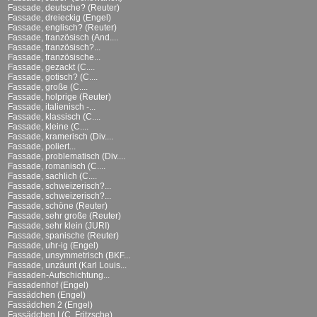
Fassade, deutsche? (Reuter)
Fassade, dreieckig (Engel)
Fassade, englisch? (Reuter)
Fassade, französisch (And....
Fassade, französisch?...
Fassade, französische...
Fassade, gezackt (C....
Fassade, gotisch? (C....
Fassade, große (C....
Fassade, holprige (Reuter)
Fassade, italienisch -...
Fassade, klassisch (C....
Fassade, kleine (C....
Fassade, kramerisch (Div....
Fassade, poliert...
Fassade, problematisch (Div....
Fassade, romanisch (C....
Fassade, sachlich (C....
Fassade, schweizerisch?...
Fassade, schweizerisch?...
Fassade, schöne (Reuter)
Fassade, sehr große (Reuter)
Fassade, sehr klein (JURI)
Fassade, spanische (Reuter)
Fassade, uhr-ig (Engel)
Fassade, unsymmetrisch (BKF...
Fassade, unzäunt (Karl Louis...
Fassaden-Aufschichtung...
Fassadenhof (Engel)
Fassädchen (Engel)
Fassädchen 2 (Engel)
Fassädchen I (C. Fritzsche)