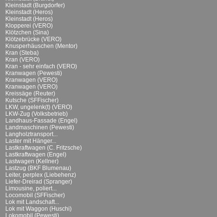
Kleinstadt (Burgdorfer)
Kleinstadt (Heros)
Kleinstadt (Heros)
Klopperei (VERO)
Klötzchen (Sina)
Klötzebrücke (VERO)
Knusperhäuschen (Mentor)
Kran (Steba)
Kran (VERO)
Kran - sehr einfach (VERO)
Kranwagen (Pewesti)
Kranwagen (VERO)
Kranwagen (VERO)
Kreissäge (Reuter)
Kutsche (SFFischer)
LKW, ungelenk(t) (VERO)
LKW-Zug (Volksbetrieb)
Landhaus-Fassade (Engel)
Landmaschinen (Pewesti)
Langholztransport...
Laster mit Hänger...
Lastkraftwagen (C. Fritzsche)
Lastkraftwagen (Engel)
Lastwagen (Kellner)
Lastzug (BKF Blumenau)
Leiter, perplex (Liebehenz)
Liefer-Dreirad (Spranger)
Limousine, poliert...
Locomobil (SFFischer)
Lok mit Landschaft...
Lok mit Waggon (Huschi)
Lokomobil (Pewesti)