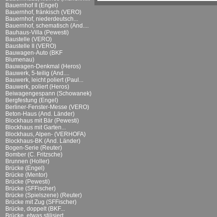
Bauernhof II (Engel)
Bauernhof, fränkisch (VERO)
Bauernhof, niederdeutsch...
Bauernhof, schematisch (And....
Bauhaus-Villa (Pewesti)
Baustelle (VERO)
Baustelle II (VERO)
Bauwagen-Auto (BKF
Blumenau)
Bauwagen-Denkmal (Heros)
Bauwerk, 5-teilig (And....
Bauwerk, leicht poliert (Paul...
Bauwerk, poliert (Heros)
Beiwagengespann (Schowanek)
Bergfestung (Engel)
Berliner-Fenster-Messe (VERO)
Beton-Haus (And. Länder)
Blockhaus mit Bär (Pewesti)
Blockhaus mit Garten...
Blockhaus, Alpen- (VERHOFA)
Blockhaus-BK (And. Länder)
Bogen-Serie (Reuter)
Bomber (C. Fritzsche)
Brunnen (Holler)
Brücke (Engel)
Brücke (Mentor)
Brücke (Pewesti)
Brücke (SFFischer)
Brücke (Spielszene) (Reuter)
Brücke mit Zug (SFFischer)
Brücke, doppelt (BKF...
Brücke, etwas stilisiert...