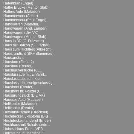
Hafenkran (Engel)
Halbe Brücke (Mentor Stab)
Halbes Auto (Matador)
Hammerwerk (Anker)
Hammerwerk (Paul Engel)
Handkarren (Matador)
Handwagen (And. Länder)
Handwagen (Div. VK)
Handwagen (Mentor Stab)
Haus in 3D (C. Fritzsche)
Haus mit Balkon (SFFischer)
Haus zum Richtfest (Albrecht)
Haus, undicht (BKF Blumenau)
Hausansicht...
Hausbau (Firma ?)
Hausbau (Reuter)
Hausbauversuche (C....
Hausfassade mit Einfahrt...
Hausfassade, sehr klein...
Hausfassade, zweigeschossig...
Hausfront (Reuter)
Hausfront m. Polizei (C....
Hausgrundstück (Div. VK)
Hausser-Auto (Hausser)
Helikopter (Matador)
Helikopter (Reuter)
Hexenhäuschen (Drechsel)
Hochdecker, 3-motorig (BKF...
Hochdecker, landend (Engel)
Hochhaus mit Schafsherde...
Hohes-Haus-Front (VEB...
Holzsteine, aufgestapelt...