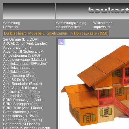
Sammlung
Sammlungskatalog
Willkommen
Hersteller
Seitenübersicht
Impressum
Du bist hier:
Modelle u. Spielszenen
=>
Holzbaukasten
(550)
3er Garage (Div. DDR)
ARCADO: Tor (And. Länder)
Airport (Eichhorn)
Alpendorf III (Schowanek)
Ampelsteürung (VERO)
Apothekerwaage (Matador)
Architektenhaus (SFFischer)
Architektenhäuser...
Architektenhäuser...
Augustusburg (Sina)
Auto-BK für 6 Modelle...
Auto-Rennbahn (Reuter)
Auto-Versuch (Heros)
Autokran (And. Länder)
Automobil-Annäherung...
BRIO: Rennwagen (And....
BRIO: Schlepper (And....
BRIO: Trike (And. Länder)
Bahnschranke (Heros)
Bahnstation (THUWA)
Bahnübergang (Firma X)
Bauerndorf (SFFischer)
Bauernhaus, kleines (Münchn....