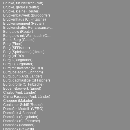
Brücke, futuristiscch (Näf)
Brücke, große (Reuter)
Brücke, kleine (Reuter)
Brückenbauwerk (Burgdorfer)
Brückenhaus (C. Fritzsche)
Brückensegment (Reuter)
Brückenstraße, Renaissance-...
Bungalow (Reuter)
Bungalow mit Walmdach (C....
Bunte Burg (Cause)
Burg (Ebert)
Burg (SFFischer)
Burg (Spielszene) (Heros)
Burg (VERO)
Burg I (Burgdorfer)
Burg II (Burgdorfer)
Burg mit Inventar (VERO)
Burg, belagert (Eichhorn)
Burg, bunt (And. Länder)
Burg, dachlastige (SFFischer)
Burg, große (C. Fritzsche)
Bögen-Bauwerk (Engel)
Chalet (And. Länder)
China-Fassade (And. Länder)
Chopper (Matador)
Container-Schiff (Reuter)
Dampfer, Modell- (VERO)
Dampflok & Bahnhof...
Dampflok (Burgdorfer)
Dampflok (C. Fritzsche)
Dampflok (Matador)
Dampflok (Pewesti)