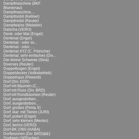
Dampfmaschine (BKF
Blumenau)
Dampfmaschine,...
Dampfmobil (Kellner)
Dampfmobil (Reuter)
Dampfwalze (Matador)
Datscha (VERO)
Denk- oder Mal (Engel)
Denkmal (Engel)
Denkmal - oder so...
Denkmal - oder......
Denkmal XYZ (C. Fritzsche)
Denkmal, sehr einfaches (Div....
Der kleine Schwede (Sina)
Diverses (Reuter)
Doppelbogen (Engel)
Doppeldecker (Volksbetrieb)
Doppelhaus (Pewesti)
Dorf (Div. DDR)
Dorf mit Bäumen (C....
Dorf mit Fluss (Div. BRD)
Dorf mit Rundbäumen (Reuter)
Dorf, ausgestorben...
Dorf, ausgestorben...
Dorf, großes (Firma X)
Dorf, klar: mit Tieren (JURI)
Dorf, poliert (Engel)
Dorf, sehr kleines (Mentor)
Dorf, tierlos (VERO)
Dorf-BK 2360 (HABA)
Dorfbrunnen (Div. BRD)&&1
Dorfplatz (SFFischer)