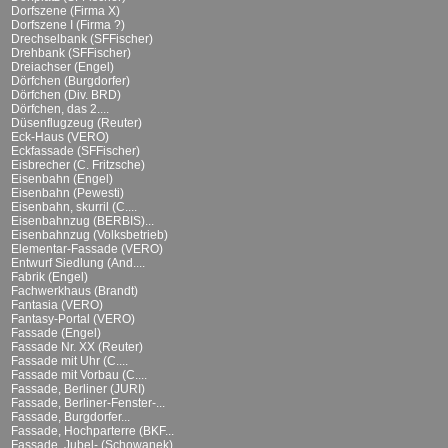
Dorfszene (Firma X)
Dorfszene I (Firma ?)
Drechselbank (SFFischer)
Drehbank (SFFischer)
Dreiachser (Engel)
Dörfchen (Burgdorfer)
Dörfchen (Div. BRD)
Dörfchen, das 2....
Düsenflugzeug (Reuter)
Eck-Haus (VERO)
Eckfassade (SFFischer)
Eisbrecher (C. Fritzsche)
Eisenbahn (Engel)
Eisenbahn (Pewesti)
Eisenbahn, skurril (C....
Eisenbahnzug (BERBIS)...
Eisenbahnzug (Volksbetrieb)
Elementar-Fassade (VERO)
Entwurf Siedlung (And....
Fabrik (Engel)
Fachwerkhaus (Brandt)
Fantasia (VERO)
Fantasy-Portal (VERO)
Fassade (Engel)
Fassade Nr. XX (Reuter)
Fassade mit Uhr (C....
Fassade mit Vorbau (C....
Fassade, Berliner (JURI)
Fassade, Berliner-Fenster-...
Fassade, Burgdorfer...
Fassade, Hochparterre (BKF...
Fassade, Jubel- (Schowanek)