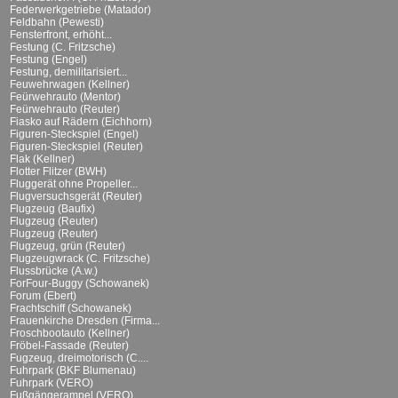
Federwerkgetriebe (Matador)
Feldbahn (Pewesti)
Fensterfront, erhöht...
Festung (C. Fritzsche)
Festung (Engel)
Festung, demilitarisiert...
Feuwehrwagen (Kellner)
Feürwehrauto (Mentor)
Feürwehrauto (Reuter)
Fiasko auf Rädern (Eichhorn)
Figuren-Steckspiel (Engel)
Figuren-Steckspiel (Reuter)
Flak (Kellner)
Flotter Flitzer (BWH)
Fluggerät ohne Propeller...
Flugversuchsgerät (Reuter)
Flugzeug (Baufix)
Flugzeug (Reuter)
Flugzeug (Reuter)
Flugzeug, grün (Reuter)
Flugzeugwrack (C. Fritzsche)
Flussbrücke (A.w.)
ForFour-Buggy (Schowanek)
Forum (Ebert)
Frachtschiff (Schowanek)
Frauenkirche Dresden (Firma...
Froschbootauto (Kellner)
Fröbel-Fassade (Reuter)
Fugzeug, dreimotorisch (C....
Fuhrpark (BKF Blumenau)
Fuhrpark (VERO)
Fußgängerampel (VERO)