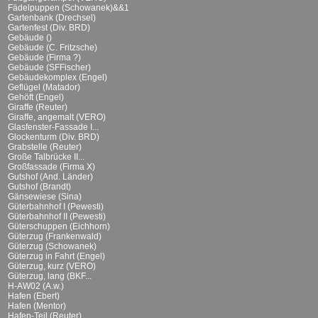
Fädelpuppen (Schowanek)&&1
Gartenbank (Drechsel)
Gartenfest (Div. BRD)
Gebäude ()
Gebäude (C. Fritzsche)
Gebäude (Firma ?)
Gebäude (SFFischer)
Gebäudekomplex (Engel)
Geflügel (Matador)
Gehöft (Engel)
Giraffe (Reuter)
Giraffe, angemalt (VERO)
Glasfenster-Fassade I...
Glockenturm (Div. BRD)
Grabstelle (Reuter)
Große Talbrücke II...
Großfassade (Firma X)
Gutshof (And. Länder)
Gutshof (Brandt)
Gänsewiese (Sina)
Güterbahnhof I (Pewesti)
Güterbahnhof II (Pewesti)
Güterschuppen (Eichhorn)
Güterzug (Frankenwald)
Güterzug (Schowanek)
Güterzug in Fahrt (Engel)
Güterzug, kurz (VERO)
Güterzug, lang (BKF...
H-AW02 (A.w.)
Hafen (Ebert)
Hafen (Mentor)
Hafen-Teil (Reuter)