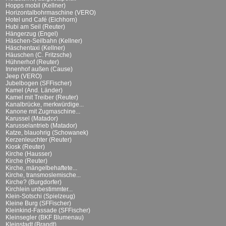
Hopps mobil (Kellner)
Horizontalbohrmaschine (VERO)
Hotel und Café (Eichhorn)
Hubi am Seil (Reuter)
Hängerzug (Engel)
Häschen-Seilbahn (Kellner)
Häschentaxi (Kellner)
Häuschen (C. Fritzsche)
Hühnerhof (Reuter)
Innenhof außen (Cause)
Jeep (VERO)
Jubelbogen (SFFischer)
Kamel (And. Länder)
Kamel mit Treiber (Reuter)
Kanalbrücke, merkwürdige...
Kanone mit Zugmaschine...
Karussel (Matador)
Karusselantrieb (Matador)
Katze, blauohrig (Schowanek)
Kerzenleuchter (Reuter)
Kiosk (Reuter)
Kirche (Hausser)
Kirche (Reuter)
Kirche, mängelbehaftete...
Kirche, transmoslemische...
Kirche? (Burgdorfer)
Kirchlein unbestimmter...
Klein-Sotschi (Spielzeug)
Kleine Burg (SFFischer)
Kleinkind-Fassade (SFFischer)
Kleinsegler (BKF Blumenau)
Kleinstadt (Brandt)