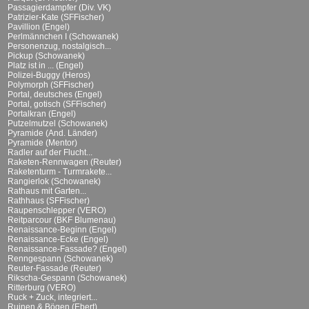
Passagierdampfer (Div. VK)
Patrizier-Kate (SFFischer)
Pavillion (Engel)
Perlmännchen I (Schowanek)
Personenzug, nostalgisch...
Pickup (Schowanek)
Platz ist in ... (Engel)
Polizei-Buggy (Heros)
Polymorph (SFFischer)
Portal, deutsches (Engel)
Portal, gotisch (SFFischer)
Portalkran (Engel)
Putzelmutzel (Schowanek)
Pyramide (And. Länder)
Pyramide (Mentor)
Radler auf der Flucht...
Raketen-Rennwagen (Reuter)
Raketenturm - Turmrakete...
Rangierlok (Schowanek)
Rathaus mit Garten...
Rathhaus (SFFischer)
Raupenschlepper (VERO)
Reitparcour (BKF Blumenau)
Renaissance-Beginn (Engel)
Renaissance-Ecke (Engel)
Renaissance-Fassade? (Engel)
Renngespann (Schowanek)
Reuter-Fassade (Reuter)
Rikscha-Gespann (Schowanek)
Ritterburg (VERO)
Ruck + Zuck, integriert...
Ruinen & Bögen (Ebert)