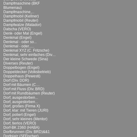
Dampfmaschine (BKF
Blumenau)
Dampfmaschine,...
Dampfmobil (Kellner)
Dampfmobil (Reuter)
Dampfwalze (Matador)
Datscha (VERO)
Denk- oder Mal (Engel)
Denkmal (Engel)
Denkmal - oder so...
Denkmal - oder......
Denkmal XYZ (C. Fritzsche)
Denkmal, sehr einfaches (Div....
Der kleine Schwede (Sina)
Diverses (Reuter)
Doppelbogen (Engel)
Doppeldecker (Volksbetrieb)
Doppelhaus (Pewesti)
Dorf (Div. DDR)
Dorf mit Bäumen (C....
Dorf mit Fluss (Div. BRD)
Dorf mit Rundbäumen (Reuter)
Dorf, ausgestorben...
Dorf, ausgestorben...
Dorf, großes (Firma X)
Dorf, klar: mit Tieren (JURI)
Dorf, poliert (Engel)
Dorf, sehr kleines (Mentor)
Dorf, tierlos (VERO)
Dorf-BK 2360 (HABA)
Dorfbrunnen (Div. BRD)&&1
Dorfplatz (SFFischer)