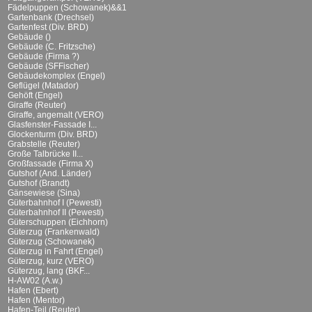
Fädelpuppen (Schowanek)&&1
Gartenbank (Drechsel)
Gartenfest (Div. BRD)
Gebäude ()
Gebäude (C. Fritzsche)
Gebäude (Firma ?)
Gebäude (SFFischer)
Gebäudekomplex (Engel)
Geflügel (Matador)
Gehöft (Engel)
Giraffe (Reuter)
Giraffe, angemalt (VERO)
Glasfenster-Fassade I...
Glockenturm (Div. BRD)
Grabstelle (Reuter)
Große Talbrücke II...
Großfassade (Firma X)
Gutshof (And. Länder)
Gutshof (Brandt)
Gänsewiese (Sina)
Güterbahnhof I (Pewesti)
Güterbahnhof II (Pewesti)
Güterschuppen (Eichhorn)
Güterzug (Frankenwald)
Güterzug (Schowanek)
Güterzug in Fahrt (Engel)
Güterzug, kurz (VERO)
Güterzug, lang (BKF...
H-AW02 (A.w.)
Hafen (Ebert)
Hafen (Mentor)
Hafen-Teil (Reuter)