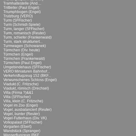
Tramhaltestelle (And....
Trittleiter (Paul Engel)
Triumphbogen (Engel)
Trutzburg (VERO)
Turm (SFFischer)
Turm (Schmidt-Spiele)
Turm, langer (SFFischer)
Turm, romanisch (Reuter)
Turm, schiefer (Frankenwald)
Turm, stark strukturiert...
Turmwagen (Schowanek)
Türmchen (Div. heute)
Türmchen (Engel)
Türmchen (Frankenwald)
Türmchen (Paul Engel)
Umgebindehaus (SFFischer)
VERO Miniaturen Bahnhof...
Verkehrsflugzeug 152 (BKF...
Verwunschenes Schloss (Engel)
Viadukt (C. Fritzsche)
Viadukt, römisch (Drechsel)
Villa (Firma ?)&&1
Villa (SFFischer)
Villa, klein (C. Fritzsche)
Vogel im Zoo (Engel)
Vogel, ausbalanciert (Reuter)
Vogel, bunter (Reuter)
Vogel-Futterhaus (Div. VK)
Volkspalast (SFFischer)
Vorgarten (Ebert)
Wandstück (Spranger)
Wasserflugzeug (BKF