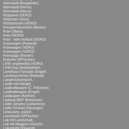
Kleinstadt (Burgdorfer)
Kleinstadt (Heros)
Kleinstadt (Heros)
Klopperei (VERO)
Klötzchen (Sina)
Klötzebrücke (VERO)
Knusperhäuschen (Mentor)
Kran (Steba)
Kran (VERO)
Kran - sehr einfach (VERO)
Kranwagen (Pewesti)
Kranwagen (VERO)
Kranwagen (VERO)
Kreissäge (Reuter)
Kutsche (SFFischer)
LKW, ungelenk(t) (VERO)
LKW-Zug (Volksbetrieb)
Landhaus-Fassade (Engel)
Landmaschinen (Pewesti)
Langholztransport...
Laster mit Hänger...
Lastkraftwagen (C. Fritzsche)
Lastkraftwagen (Engel)
Lastwagen (Kellner)
Lastzug (BKF Blumenau)
Leiter, perplex (Liebehenz)
Liefer-Dreirad (Spranger)
Limousine, poliert...
Locomobil (SFFischer)
Lok mit Landschaft...
Lok mit Waggon (Huschi)
Lokomobil (Pewesti)