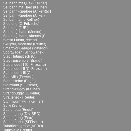
Seilbahn mit Quak (Kellner)
Seilbahn mit Theo (Kellner)
Seilbahn-Kipplore (Anker)&&1
Seilbahn-Kipplore (Anker)
Seilbahnfahrt (Kellner)
Siedlung (C. Fritzsche)
Siedlung (JURI)
Siedlungshaus (Mentor)
Siedlungshaus, abends (C....
Simsa Labim, reitend...
Skulptur, moderne (Reuter)
Smart vor Garage (Matador)
Sportwagen (Schowanek)
Stadt, futuristisch (C....
Stadt-Ensemble (Brandt)
Stadtmodell I (C. Fritzsche)
Stadtmodell II (C. Fritzsche)
Stadtmodell III (C....
Stadtvilla (Pewesti)
Stapelsteine (Engel)
Steinwald (SFFischer)
Strand-Buggy (Kellner)
Strandbuggy (K. Keller)
Straßeneck (Reuter)
Sturmwurm willi (Kellner)
Sulki (Seifert)
Säulenbau (Engel)
Säulengang (Div. BRD)
Säulengang (Erku)
Säulenportal (SFFischer)
Talbrücke, große (VERO)
Tankstelle (Reuter)