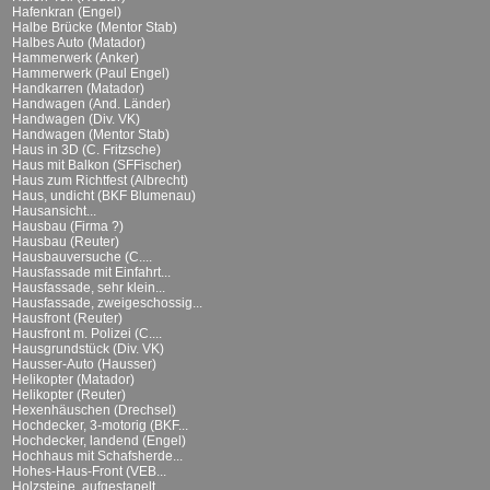
Hafenkran (Engel)
Halbe Brücke (Mentor Stab)
Halbes Auto (Matador)
Hammerwerk (Anker)
Hammerwerk (Paul Engel)
Handkarren (Matador)
Handwagen (And. Länder)
Handwagen (Div. VK)
Handwagen (Mentor Stab)
Haus in 3D (C. Fritzsche)
Haus mit Balkon (SFFischer)
Haus zum Richtfest (Albrecht)
Haus, undicht (BKF Blumenau)
Hausansicht...
Hausbau (Firma ?)
Hausbau (Reuter)
Hausbauversuche (C....
Hausfassade mit Einfahrt...
Hausfassade, sehr klein...
Hausfassade, zweigeschossig...
Hausfront (Reuter)
Hausfront m. Polizei (C....
Hausgrundstück (Div. VK)
Hausser-Auto (Hausser)
Helikopter (Matador)
Helikopter (Reuter)
Hexenhäuschen (Drechsel)
Hochdecker, 3-motorig (BKF...
Hochdecker, landend (Engel)
Hochhaus mit Schafsherde...
Hohes-Haus-Front (VEB...
Holzsteine, aufgestapelt...