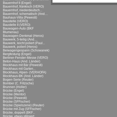
Bauernhof II (Engel)
Bauernhof, fränkisch (VERO)
Bauernhof, niederdeutsch...
Bauernhof, schematisch (And....
Bauhaus-Villa (Pewesti)
Baustelle (VERO)
Baustelle II (VERO)
Bauwagen-Auto (BKF
Blumenau)
Bauwagen-Denkmal (Heros)
Bauwerk, 5-teilig (And....
Bauwerk, leicht poliert (Paul...
Bauwerk, poliert (Heros)
Beiwagengespann (Schowanek)
Bergfestung (Engel)
Berliner-Fenster-Messe (VERO)
Beton-Haus (And. Länder)
Blockhaus mit Bär (Pewesti)
Blockhaus mit Garten...
Blockhaus, Alpen- (VERHOFA)
Blockhaus-BK (And. Länder)
Bogen-Serie (Reuter)
Bomber (C. Fritzsche)
Brunnen (Holler)
Brücke (Engel)
Brücke (Mentor)
Brücke (Pewesti)
Brücke (SFFischer)
Brücke (Spielszene) (Reuter)
Brücke mit Zug (SFFischer)
Brücke, doppelt (BKF...
Brücke, etwas stilisiert...