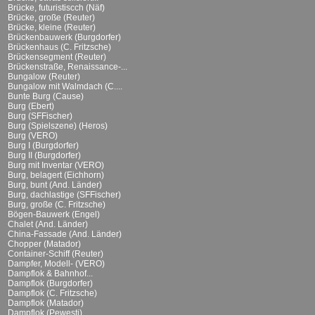
Brücke, futuristiscch (Näf)
Brücke, große (Reuter)
Brücke, kleine (Reuter)
Brückenbauwerk (Burgdorfer)
Brückenhaus (C. Fritzsche)
Brückensegment (Reuter)
Brückenstraße, Renaissance-...
Bungalow (Reuter)
Bungalow mit Walmdach (C....
Bunte Burg (Cause)
Burg (Ebert)
Burg (SFFischer)
Burg (Spielszene) (Heros)
Burg (VERO)
Burg I (Burgdorfer)
Burg II (Burgdorfer)
Burg mit Inventar (VERO)
Burg, belagert (Eichhorn)
Burg, bunt (And. Länder)
Burg, dachlastige (SFFischer)
Burg, große (C. Fritzsche)
Bögen-Bauwerk (Engel)
Chalet (And. Länder)
China-Fassade (And. Länder)
Chopper (Matador)
Container-Schiff (Reuter)
Dampfer, Modell- (VERO)
Dampflok & Bahnhof...
Dampflok (Burgdorfer)
Dampflok (C. Fritzsche)
Dampflok (Matador)
Dampflok (Pewesti)