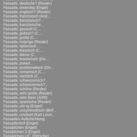
Fassade, deutsche? (Reuter)
Fassade, dreieckig (Engel)
Fassade, englisch? (Reuter)
Fassade, französisch (And....
Fassade, französisch?...
Fassade, französische...
Fassade, gezackt (C....
Fassade, gotisch? (C....
Fassade, große (C....
Fassade, holprige (Reuter)
Fassade, italienisch -...
Fassade, klassisch (C....
Fassade, kleine (C....
Fassade, kramerisch (Div....
Fassade, poliert...
Fassade, problematisch (Div....
Fassade, romanisch (C....
Fassade, sachlich (C....
Fassade, schweizerisch?...
Fassade, schweizerisch?...
Fassade, schöne (Reuter)
Fassade, sehr große (Reuter)
Fassade, sehr klein (JURI)
Fassade, spanische (Reuter)
Fassade, uhr-ig (Engel)
Fassade, unsymmetrisch (BKF...
Fassade, unzäunt (Karl Louis...
Fassaden-Aufschichtung...
Fassadenhof (Engel)
Fassädchen (Engel)
Fassädchen 2 (Engel)
Fassädchen I (C. Fritzsche)