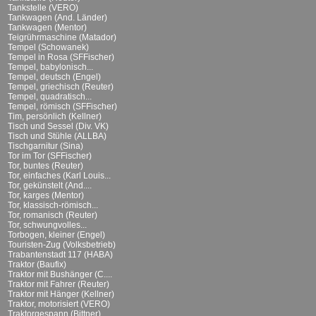
Tankstelle (VERO)
Tankwagen (And. Länder)
Tankwagen (Mentor)
Teigrührmaschine (Matador)
Tempel (Schowanek)
Tempel in Rosa (SFFischer)
Tempel, babylonisch...
Tempel, deutsch (Engel)
Tempel, griechisch (Reuter)
Tempel, quadratisch...
Tempel, römisch (SFFischer)
Tim, persönlich (Kellner)
Tisch und Sessel (Div. VK)
Tisch und Stühle (ALLBA)
Tischgarnitur (Sina)
Tor im Tor (SFFischer)
Tor, buntes (Reuter)
Tor, einfaches (Karl Louis...
Tor, gekünstelt (And....
Tor, karges (Mentor)
Tor, klassisch-römisch...
Tor, romanisch (Reuter)
Tor, schwungvolles...
Torbogen, kleiner (Engel)
Touristen-Zug (Volksbetrieb)
Trabantenstadt 117 (HABA)
Traktor (Baufix)
Traktor mit Bushänger (C....
Traktor mit Fahrer (Reuter)
Traktor mit Hänger (Kellner)
Traktor, motorisiert (VERO)
Traktorgespann (Bittner)