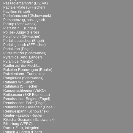
Passagierdampfer (Div. VK)
Patrizier-Kate (SFFischer)
Pavillion (Engel)
Perlmännchen I (Schowanek)
Personenzug, nostalgisch...
Pickup (Schowanek)
Platz ist in ... (Engel)
Polizei-Buggy (Heros)
Polymorph (SFFischer)
Portal, deutsches (Engel)
Portal, gotisch (SFFischer)
Portalkran (Engel)
Putzelmutzel (Schowanek)
Pyramide (And. Länder)
Pyramide (Mentor)
Radler auf der Flucht...
Raketen-Rennwagen (Reuter)
Raketenturm - Turmrakete...
Rangierlok (Schowanek)
Rathaus mit Garten...
Rathhaus (SFFischer)
Raupenschlepper (VERO)
Reitparcour (BKF Blumenau)
Renaissance-Beginn (Engel)
Renaissance-Ecke (Engel)
Renaissance-Fassade? (Engel)
Renngespann (Schowanek)
Reuter-Fassade (Reuter)
Rikscha-Gespann (Schowanek)
Ritterburg (VERO)
Ruck + Zuck, integriert...
Ruinen & Bögen (Ebert)