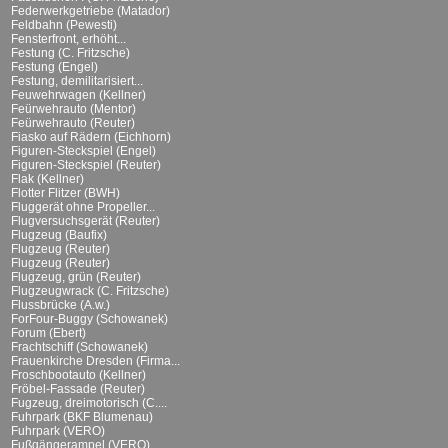
Federwerkgetriebe (Matador)
Feldbahn (Pewesti)
Fensterfront, erhöht...
Festung (C. Fritzsche)
Festung (Engel)
Festung, demilitarisiert...
Feuwehrwagen (Kellner)
Feürwehrauto (Mentor)
Feürwehrauto (Reuter)
Fiasko auf Rädern (Eichhorn)
Figuren-Steckspiel (Engel)
Figuren-Steckspiel (Reuter)
Flak (Kellner)
Flotter Flitzer (BWH)
Fluggerät ohne Propeller...
Flugversuchsgerät (Reuter)
Flugzeug (Baufix)
Flugzeug (Reuter)
Flugzeug (Reuter)
Flugzeug, grün (Reuter)
Flugzeugwrack (C. Fritzsche)
Flussbrücke (A.w.)
ForFour-Buggy (Schowanek)
Forum (Ebert)
Frachtschiff (Schowanek)
Frauenkirche Dresden (Firma...
Froschbootauto (Kellner)
Fröbel-Fassade (Reuter)
Fugzeug, dreimotorisch (C....
Fuhrpark (BKF Blumenau)
Fuhrpark (VERO)
Fußgängerampel (VERO)