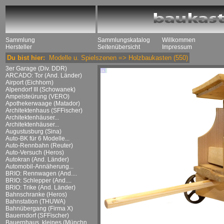
Sammlung
Sammlungskatalog
Willkommen
Hersteller
Seitenübersicht
Impressum
Du bist hier:
Modelle u. Spielszenen
=>
Holzbaukasten
(550)
3er Garage (Div. DDR)
ARCADO: Tor (And. Länder)
Airport (Eichhorn)
Alpendorf III (Schowanek)
Ampelsteürung (VERO)
Apothekerwaage (Matador)
Architektenhaus (SFFischer)
Architektenhäuser...
Architektenhäuser...
Augustusburg (Sina)
Auto-BK für 6 Modelle...
Auto-Rennbahn (Reuter)
Auto-Versuch (Heros)
Autokran (And. Länder)
Automobil-Annäherung...
BRIO: Rennwagen (And....
BRIO: Schlepper (And....
BRIO: Trike (And. Länder)
Bahnschranke (Heros)
Bahnstation (THUWA)
Bahnübergang (Firma X)
Bauerndorf (SFFischer)
Bauernhaus, kleines (Münchn....