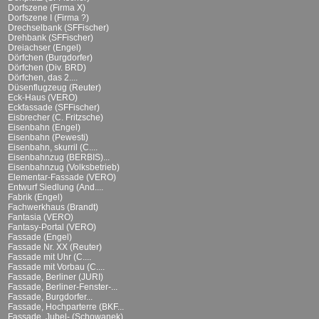
Dorfszene (Firma X)
Dorfszene I (Firma ?)
Drechselbank (SFFischer)
Drehbank (SFFischer)
Dreiachser (Engel)
Dörfchen (Burgdorfer)
Dörfchen (Div. BRD)
Dörfchen, das 2....
Düsenflugzeug (Reuter)
Eck-Haus (VERO)
Eckfassade (SFFischer)
Eisbrecher (C. Fritzsche)
Eisenbahn (Engel)
Eisenbahn (Pewesti)
Eisenbahn, skurril (C....
Eisenbahnzug (BERBIS)...
Eisenbahnzug (Volksbetrieb)
Elementar-Fassade (VERO)
Entwurf Siedlung (And....
Fabrik (Engel)
Fachwerkhaus (Brandt)
Fantasia (VERO)
Fantasy-Portal (VERO)
Fassade (Engel)
Fassade Nr. XX (Reuter)
Fassade mit Uhr (C....
Fassade mit Vorbau (C....
Fassade, Berliner (JURI)
Fassade, Berliner-Fenster-...
Fassade, Burgdorfer...
Fassade, Hochparterre (BKF...
Fassade, Jubel- (Schowanek)