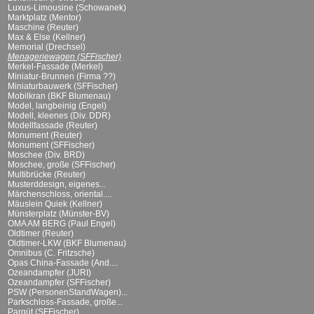
Luxus-Limousine (Schowanek)
Marktplatz (Mentor)
Maschine (Reuter)
Max & Else (Kellner)
Memorial (Drechsel)
Menageriewagen (SFFischer)
Merkel-Fassade (Merkel)
Miniatur-Brunnen (Firma ??)
Miniaturbauwerk (SFFischer)
Mobilkran (BKF Blumenau)
Model, langbeinig (Engel)
Modell, kleenes (Div. DDR)
Modellfassade (Reuter)
Monument (Reuter)
Monument (SFFischer)
Moschee (Div. BRD)
Moschee, große (SFFischer)
Multibrücke (Reuter)
Musterddesign, eigenes...
Märchenschloss, oriental....
Mäuslein Quiek (Kellner)
Münsterplatz (Münster-BV)
OMA AM BERG (Paul Engel)
Oldtimer (Reuter)
Oldtimer-LKW (BKF Blumenau)
Omnibus (C. Fritzsche)
Opas China-Fassade (And....
Ozeandampfer (JURI)
Ozeandampfer (SFFischer)
PSW (PersonenStandWagen)...
Parkschloss-Fassade, große...
Parqüt (SFFischer)