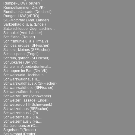
Rumpel-LKW (Reuter)
Rumpelkammer (Div. VK)
Rundhausfassade (Drechsel)
Rungen-LKW (VERO)
SIO-Motorrad (And. Länder)
Sarkophag o. s. ä. (Engel)
Sattelschlepper-Zugmaschine...
Schaukel (And. Länder)
Schiff ahoi (Reuter)
Schiffsmühle u. a. (Firma ?)
Schloss, großes (SFFischer)
Schloss, kleines (SFFischer)
Schlossportal (Engel)
Schrein, gotisch (SFFischer)
Schubkarre (Div. VK)
Schule mit Arbeiterdenkmal...
Schuppen im Bau (Div. VK)
Schwarzwald-Hochhaus...
Schwarzwaldhaus III...
Schwarzwaldhaus X (SFFischer)
Schwarzwaldhütte (SFFischer)
Schwarzwälder-Haus...
Schweizer Dorf (Schowanek)
Schweizer Fassade (Engel)
Schweizerdorf II (Schowanek)
Schweizerhaus (SFFischer)
Schweizerhaus 2 (Fa....
Schweizerhaus 2 (Fa....
Schweizerhaus 3 (Fa....
Schützenpanzer (C....
Segelschiff (Reuter)
Seilakrobat (Reuter)