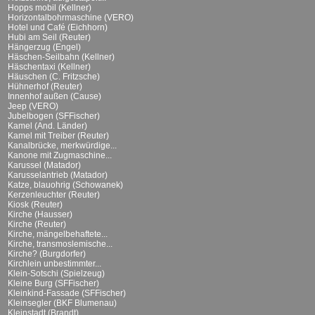
Hopps mobil (Kellner)
Horizontalbohrmaschine (VERO)
Hotel und Café (Eichhorn)
Hubi am Seil (Reuter)
Hängerzug (Engel)
Häschen-Seilbahn (Kellner)
Häschentaxi (Kellner)
Häuschen (C. Fritzsche)
Hühnerhof (Reuter)
Innenhof außen (Cause)
Jeep (VERO)
Jubelbogen (SFFischer)
Kamel (And. Länder)
Kamel mit Treiber (Reuter)
Kanalbrücke, merkwürdige...
Kanone mit Zugmaschine...
Karussel (Matador)
Karusselantrieb (Matador)
Katze, blauohrig (Schowanek)
Kerzenleuchter (Reuter)
Kiosk (Reuter)
Kirche (Hausser)
Kirche (Reuter)
Kirche, mängelbehaftete...
Kirche, transmoslemische...
Kirche? (Burgdorfer)
Kirchlein unbestimmter...
Klein-Sotschi (Spielzeug)
Kleine Burg (SFFischer)
Kleinkind-Fassade (SFFischer)
Kleinsegler (BKF Blumenau)
Kleinstadt (Brandt)