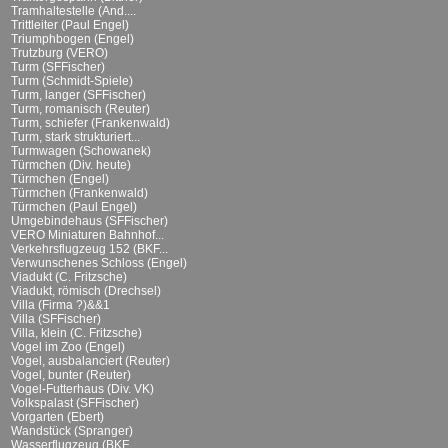
Tramhaltestelle (And....
Trittleiter (Paul Engel)
Triumphbogen (Engel)
Trutzburg (VERO)
Turm (SFFischer)
Turm (Schmidt-Spiele)
Turm, langer (SFFischer)
Turm, romanisch (Reuter)
Turm, schiefer (Frankenwald)
Turm, stark strukturiert...
Turmwagen (Schowanek)
Türmchen (Div. heute)
Türmchen (Engel)
Türmchen (Frankenwald)
Türmchen (Paul Engel)
Umgebindehaus (SFFischer)
VERO Miniaturen Bahnhof...
Verkehrsflugzeug 152 (BKF...
Verwunschenes Schloss (Engel)
Viadukt (C. Fritzsche)
Viadukt, römisch (Drechsel)
Villa (Firma ?)&&1
Villa (SFFischer)
Villa, klein (C. Fritzsche)
Vogel im Zoo (Engel)
Vogel, ausbalanciert (Reuter)
Vogel, bunter (Reuter)
Vogel-Futterhaus (Div. VK)
Volkspalast (SFFischer)
Vorgarten (Ebert)
Wandstück (Spranger)
Wasserflugzeug (BKF