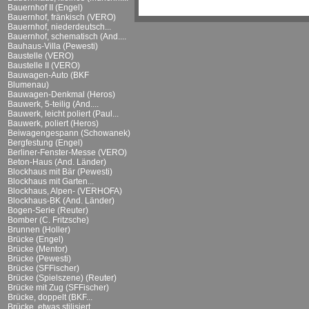
Bauernhof II (Engel)
Bauernhof, fränkisch (VERO)
Bauernhof, niederdeutsch...
Bauernhof, schematisch (And....
Bauhaus-Villa (Pewesti)
Baustelle (VERO)
Baustelle II (VERO)
Bauwagen-Auto (BKF
Blumenau)
Bauwagen-Denkmal (Heros)
Bauwerk, 5-teilig (And....
Bauwerk, leicht poliert (Paul...
Bauwerk, poliert (Heros)
Beiwagengespann (Schowanek)
Bergfestung (Engel)
Berliner-Fenster-Messe (VERO)
Beton-Haus (And. Länder)
Blockhaus mit Bär (Pewesti)
Blockhaus mit Garten...
Blockhaus, Alpen- (VERHOFA)
Blockhaus-BK (And. Länder)
Bogen-Serie (Reuter)
Bomber (C. Fritzsche)
Brunnen (Holler)
Brücke (Engel)
Brücke (Mentor)
Brücke (Pewesti)
Brücke (SFFischer)
Brücke (Spielszene) (Reuter)
Brücke mit Zug (SFFischer)
Brücke, doppelt (BKF...
Brücke, etwas stilisiert...