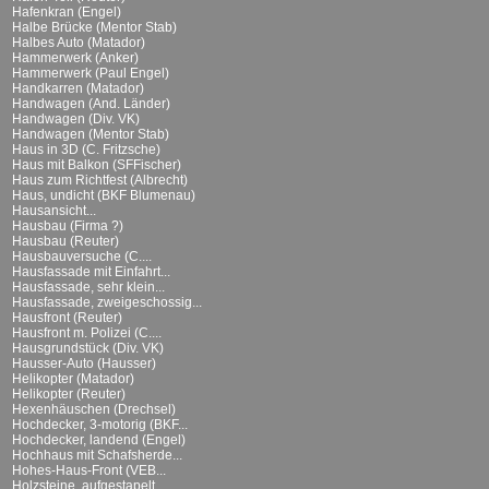
Hafenkran (Engel)
Halbe Brücke (Mentor Stab)
Halbes Auto (Matador)
Hammerwerk (Anker)
Hammerwerk (Paul Engel)
Handkarren (Matador)
Handwagen (And. Länder)
Handwagen (Div. VK)
Handwagen (Mentor Stab)
Haus in 3D (C. Fritzsche)
Haus mit Balkon (SFFischer)
Haus zum Richtfest (Albrecht)
Haus, undicht (BKF Blumenau)
Hausansicht...
Hausbau (Firma ?)
Hausbau (Reuter)
Hausbauversuche (C....
Hausfassade mit Einfahrt...
Hausfassade, sehr klein...
Hausfassade, zweigeschossig...
Hausfront (Reuter)
Hausfront m. Polizei (C....
Hausgrundstück (Div. VK)
Hausser-Auto (Hausser)
Helikopter (Matador)
Helikopter (Reuter)
Hexenhäuschen (Drechsel)
Hochdecker, 3-motorig (BKF...
Hochdecker, landend (Engel)
Hochhaus mit Schafsherde...
Hohes-Haus-Front (VEB...
Holzsteine, aufgestapelt...