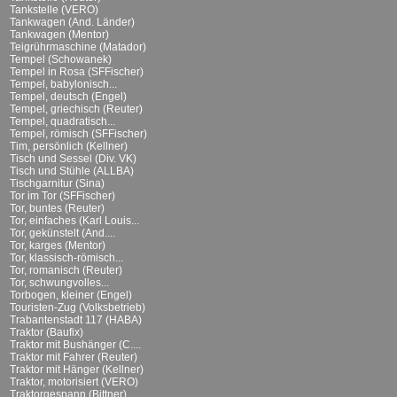
Tankstelle (VERO)
Tankwagen (And. Länder)
Tankwagen (Mentor)
Teigrührmaschine (Matador)
Tempel (Schowanek)
Tempel in Rosa (SFFischer)
Tempel, babylonisch...
Tempel, deutsch (Engel)
Tempel, griechisch (Reuter)
Tempel, quadratisch...
Tempel, römisch (SFFischer)
Tim, persönlich (Kellner)
Tisch und Sessel (Div. VK)
Tisch und Stühle (ALLBA)
Tischgarnitur (Sina)
Tor im Tor (SFFischer)
Tor, buntes (Reuter)
Tor, einfaches (Karl Louis...
Tor, gekünstelt (And....
Tor, karges (Mentor)
Tor, klassisch-römisch...
Tor, romanisch (Reuter)
Tor, schwungvolles...
Torbogen, kleiner (Engel)
Touristen-Zug (Volksbetrieb)
Trabantenstadt 117 (HABA)
Traktor (Baufix)
Traktor mit Bushänger (C....
Traktor mit Fahrer (Reuter)
Traktor mit Hänger (Kellner)
Traktor, motorisiert (VERO)
Traktorgespann (Bittner)