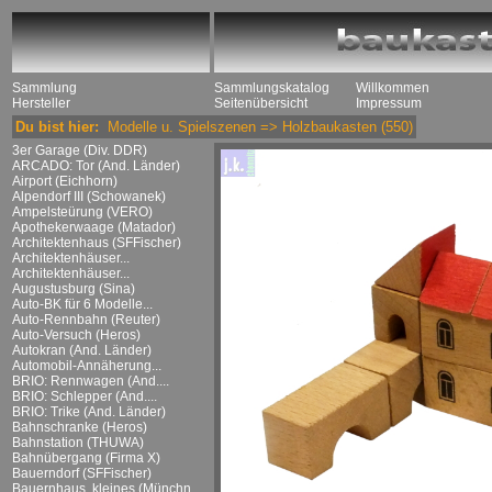
Sammlung
Sammlungskatalog
Willkommen
Hersteller
Seitenübersicht
Impressum
Du bist hier:
Modelle u. Spielszenen
=>
Holzbaukasten
(550)
3er Garage (Div. DDR)
ARCADO: Tor (And. Länder)
Airport (Eichhorn)
Alpendorf III (Schowanek)
Ampelsteürung (VERO)
Apothekerwaage (Matador)
Architektenhaus (SFFischer)
Architektenhäuser...
Architektenhäuser...
Augustusburg (Sina)
Auto-BK für 6 Modelle...
Auto-Rennbahn (Reuter)
Auto-Versuch (Heros)
Autokran (And. Länder)
Automobil-Annäherung...
BRIO: Rennwagen (And....
BRIO: Schlepper (And....
BRIO: Trike (And. Länder)
Bahnschranke (Heros)
Bahnstation (THUWA)
Bahnübergang (Firma X)
Bauerndorf (SFFischer)
Bauernhaus, kleines (Münchn....