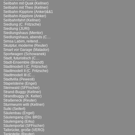
Seilbahn mit Quak (Kellner)
Seilbahn mit Theo (Kellner)
Seilbahn-Kipplore (Anker)&&1
Seilbahn-Kipplore (Anker)
Seilbahnfahrt (Kellner)
Siedlung (C. Fritzsche)
Siedlung (JURI)
Siedlungshaus (Mentor)
Siedlungshaus, abends (C....
Simsa Labim, reitend...
Skulptur, moderne (Reuter)
Smart vor Garage (Matador)
Sportwagen (Schowanek)
Stadt, futuristisch (C....
Stadt-Ensemble (Brandt)
Stadtmodell I (C. Fritzsche)
Stadtmodell II (C. Fritzsche)
Stadtmodell III (C....
Stadtvilla (Pewesti)
Stapelsteine (Engel)
Steinwald (SFFischer)
Strand-Buggy (Kellner)
Strandbuggy (K. Keller)
Straßeneck (Reuter)
Sturmwurm willi (Kellner)
Sulki (Seifert)
Säulenbau (Engel)
Säulengang (Div. BRD)
Säulengang (Erku)
Säulenportal (SFFischer)
Talbrücke, große (VERO)
Tankstelle (Reuter)