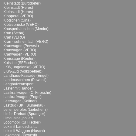
Kleinstadt (Burgdorfer)
Kleinstadt (Heros)
Kleinstadt (Heros)
Klopperei (VERO)
Klötzchen (Sina)
Klötzebrücke (VERO)
Knusperhäuschen (Mentor)
Kran (Steba)
Kran (VERO)
Kran - sehr einfach (VERO)
Kranwagen (Pewesti)
Kranwagen (VERO)
Kranwagen (VERO)
Kreissäge (Reuter)
Kutsche (SFFischer)
LKW, ungelenk(t) (VERO)
LKW-Zug (Volksbetrieb)
Landhaus-Fassade (Engel)
Landmaschinen (Pewesti)
Langholztransport...
Laster mit Hänger...
Lastkraftwagen (C. Fritzsche)
Lastkraftwagen (Engel)
Lastwagen (Kellner)
Lastzug (BKF Blumenau)
Leiter, perplex (Liebehenz)
Liefer-Dreirad (Spranger)
Limousine, poliert...
Locomobil (SFFischer)
Lok mit Landschaft...
Lok mit Waggon (Huschi)
Lokomobil (Pewesti)