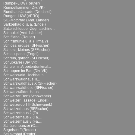
Rumpel-LKW (Reuter)
Rumpelkammer (Div. VK)
Rundhausfassade (Drechsel)
Rungen-LKW (VERO)
SIO-Motorrad (And. Länder)
Sarkophag o. s. ä. (Engel)
Sattelschlepper-Zugmaschine...
Schaukel (And. Länder)
Schiff ahoi (Reuter)
Schiffsmühle u. a. (Firma ?)
Schloss, großes (SFFischer)
Schloss, kleines (SFFischer)
Schlossportal (Engel)
Schrein, gotisch (SFFischer)
Schubkarre (Div. VK)
Schule mit Arbeiterdenkmal...
Schuppen im Bau (Div. VK)
Schwarzwald-Hochhaus...
Schwarzwaldhaus III...
Schwarzwaldhaus X (SFFischer)
Schwarzwaldhütte (SFFischer)
Schwarzwälder-Haus...
Schweizer Dorf (Schowanek)
Schweizer Fassade (Engel)
Schweizerdorf II (Schowanek)
Schweizerhaus (SFFischer)
Schweizerhaus 2 (Fa....
Schweizerhaus 2 (Fa....
Schweizerhaus 3 (Fa....
Schützenpanzer (C....
Segelschiff (Reuter)
Seilakrobat (Reuter)