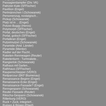
Passagierdampfer (Div. VK)
Patrizier-Kate (SFFischer)
Pavillion (Engel)
Perlmännchen I (Schowanek)
Personenzug, nostalgisch...
Pickup (Schowanek)
Platz ist in ... (Engel)
Polizei-Buggy (Heros)
Polymorph (SFFischer)
Portal, deutsches (Engel)
Portal, gotisch (SFFischer)
Portalkran (Engel)
Putzelmutzel (Schowanek)
Pyramide (And. Länder)
Pyramide (Mentor)
Radler auf der Flucht...
Raketen-Rennwagen (Reuter)
Raketenturm - Turmrakete...
Rangierlok (Schowanek)
Rathaus mit Garten...
Rathhaus (SFFischer)
Raupenschlepper (VERO)
Reitparcour (BKF Blumenau)
Renaissance-Beginn (Engel)
Renaissance-Ecke (Engel)
Renaissance-Fassade? (Engel)
Renngespann (Schowanek)
Reuter-Fassade (Reuter)
Rikscha-Gespann (Schowanek)
Ritterburg (VERO)
Ruck + Zuck, integriert...
Ruinen & Bögen (Ebert)