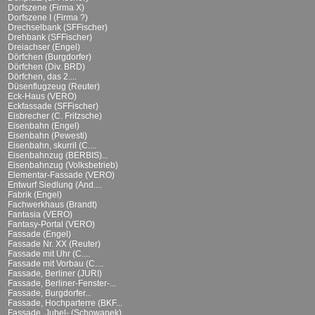
Dorfszene (Firma X)
Dorfszene I (Firma ?)
Drechselbank (SFFischer)
Drehbank (SFFischer)
Dreiachser (Engel)
Dörfchen (Burgdorfer)
Dörfchen (Div. BRD)
Dörfchen, das 2....
Düsenflugzeug (Reuter)
Eck-Haus (VERO)
Eckfassade (SFFischer)
Eisbrecher (C. Fritzsche)
Eisenbahn (Engel)
Eisenbahn (Pewesti)
Eisenbahn, skurril (C....
Eisenbahnzug (BERBIS)...
Eisenbahnzug (Volksbetrieb)
Elementar-Fassade (VERO)
Entwurf Siedlung (And....
Fabrik (Engel)
Fachwerkhaus (Brandt)
Fantasia (VERO)
Fantasy-Portal (VERO)
Fassade (Engel)
Fassade Nr. XX (Reuter)
Fassade mit Uhr (C....
Fassade mit Vorbau (C....
Fassade, Berliner (JURI)
Fassade, Berliner-Fenster-...
Fassade, Burgdorfer...
Fassade, Hochparterre (BKF...
Fassade, Jubel- (Schowanek)