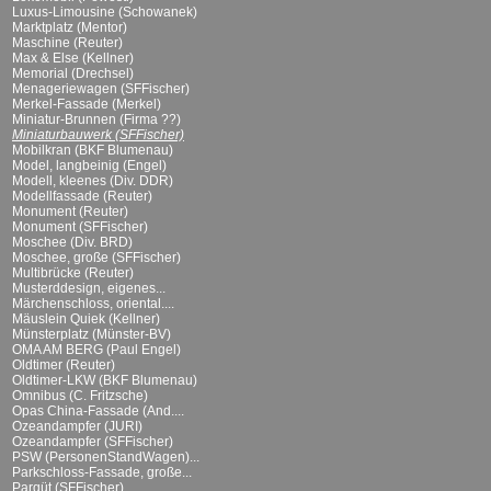
Luxus-Limousine (Schowanek)
Marktplatz (Mentor)
Maschine (Reuter)
Max & Else (Kellner)
Memorial (Drechsel)
Menageriewagen (SFFischer)
Merkel-Fassade (Merkel)
Miniatur-Brunnen (Firma ??)
Miniaturbauwerk (SFFischer)
Mobilkran (BKF Blumenau)
Model, langbeinig (Engel)
Modell, kleenes (Div. DDR)
Modellfassade (Reuter)
Monument (Reuter)
Monument (SFFischer)
Moschee (Div. BRD)
Moschee, große (SFFischer)
Multibrücke (Reuter)
Musterddesign, eigenes...
Märchenschloss, oriental....
Mäuslein Quiek (Kellner)
Münsterplatz (Münster-BV)
OMA AM BERG (Paul Engel)
Oldtimer (Reuter)
Oldtimer-LKW (BKF Blumenau)
Omnibus (C. Fritzsche)
Opas China-Fassade (And....
Ozeandampfer (JURI)
Ozeandampfer (SFFischer)
PSW (PersonenStandWagen)...
Parkschloss-Fassade, große...
Parqüt (SFFischer)