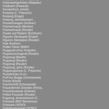
Federwerkgetriebe (Matador)
Feldbahn (Pewesti)
Fensterfront, erhöht...
Festung (C. Fritzsche)
Festung (Engel)
Festung, demilitarisiert...
Feuwehrwagen (Kellner)
Feürwehrauto (Mentor)
Feürwehrauto (Reuter)
Fiasko auf Rädern (Eichhorn)
Figuren-Steckspiel (Engel)
Figuren-Steckspiel (Reuter)
Flak (Kellner)
Flotter Flitzer (BWH)
Fluggerät ohne Propeller...
Flugversuchsgerät (Reuter)
Flugzeug (Baufix)
Flugzeug (Reuter)
Flugzeug (Reuter)
Flugzeug, grün (Reuter)
Flugzeugwrack (C. Fritzsche)
Flussbrücke (A.w.)
ForFour-Buggy (Schowanek)
Forum (Ebert)
Frachtschiff (Schowanek)
Frauenkirche Dresden (Firma...
Froschbootauto (Kellner)
Fröbel-Fassade (Reuter)
Fugzeug, dreimotorisch (C....
Fuhrpark (BKF Blumenau)
Fuhrpark (VERO)
Fußgängerampel (VERO)