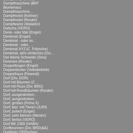
Dampfmaschine (BKF
Blumenau)
Dampfmaschine,...
Dampfmobil (Kellner)
Dampfmobil (Reuter)
Dampfwalze (Matador)
Datscha (VERO)
Denk- oder Mal (Engel)
Denkmal (Engel)
Denkmal - oder so...
Denkmal - oder......
Denkmal XYZ (C. Fritzsche)
Denkmal, sehr einfaches (Div....
Der kleine Schwede (Sina)
Diverses (Reuter)
Doppelbogen (Engel)
Doppeldecker (Volksbetrieb)
Doppelhaus (Pewesti)
Dorf (Div. DDR)
Dorf mit Bäumen (C....
Dorf mit Fluss (Div. BRD)
Dorf mit Rundbäumen (Reuter)
Dorf, ausgestorben...
Dorf, ausgestorben...
Dorf, großes (Firma X)
Dorf, klar: mit Tieren (JURI)
Dorf, poliert (Engel)
Dorf, sehr kleines (Mentor)
Dorf, tierlos (VERO)
Dorf-BK 2360 (HABA)
Dorfbrunnen (Div. BRD)&&1
Dorfplatz (SFFischer)