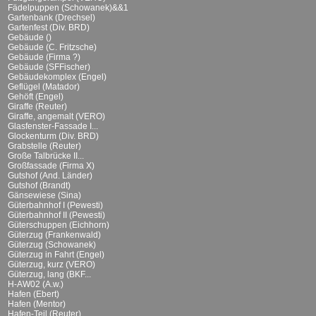
Fädelpuppen (Schowanek)&&1
Gartenbank (Drechsel)
Gartenfest (Div. BRD)
Gebäude ()
Gebäude (C. Fritzsche)
Gebäude (Firma ?)
Gebäude (SFFischer)
Gebäudekomplex (Engel)
Geflügel (Matador)
Gehöft (Engel)
Giraffe (Reuter)
Giraffe, angemalt (VERO)
Glasfenster-Fassade I...
Glockenturm (Div. BRD)
Grabstelle (Reuter)
Große Talbrücke II...
Großfassade (Firma X)
Gutshof (And. Länder)
Gutshof (Brandt)
Gänsewiese (Sina)
Güterbahnhof I (Pewesti)
Güterbahnhof II (Pewesti)
Güterschuppen (Eichhorn)
Güterzug (Frankenwald)
Güterzug (Schowanek)
Güterzug in Fahrt (Engel)
Güterzug, kurz (VERO)
Güterzug, lang (BKF...
H-AW02 (A.w.)
Hafen (Ebert)
Hafen (Mentor)
Hafen-Teil (Reuter)