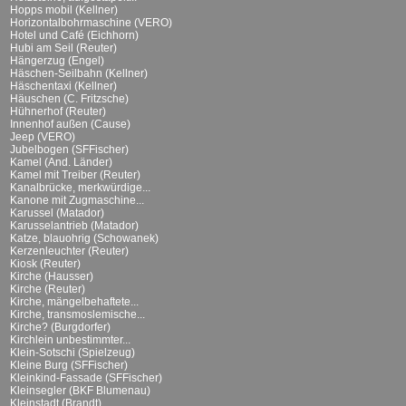
Hopps mobil (Kellner)
Horizontalbohrmaschine (VERO)
Hotel und Café (Eichhorn)
Hubi am Seil (Reuter)
Hängerzug (Engel)
Häschen-Seilbahn (Kellner)
Häschentaxi (Kellner)
Häuschen (C. Fritzsche)
Hühnerhof (Reuter)
Innenhof außen (Cause)
Jeep (VERO)
Jubelbogen (SFFischer)
Kamel (And. Länder)
Kamel mit Treiber (Reuter)
Kanalbrücke, merkwürdige...
Kanone mit Zugmaschine...
Karussel (Matador)
Karusselantrieb (Matador)
Katze, blauohrig (Schowanek)
Kerzenleuchter (Reuter)
Kiosk (Reuter)
Kirche (Hausser)
Kirche (Reuter)
Kirche, mängelbehaftete...
Kirche, transmoslemische...
Kirche? (Burgdorfer)
Kirchlein unbestimmter...
Klein-Sotschi (Spielzeug)
Kleine Burg (SFFischer)
Kleinkind-Fassade (SFFischer)
Kleinsegler (BKF Blumenau)
Kleinstadt (Brandt)