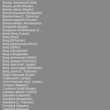
Brücke, futuristiscch (Näf)
Brücke, große (Reuter)
Brücke, kleine (Reuter)
Brückenbauwerk (Burgdorfer)
Brückenhaus (C. Fritzsche)
Brückensegment (Reuter)
Brückenstraße, Renaissance-...
Bungalow (Reuter)
Bungalow mit Walmdach (C....
Bunte Burg (Cause)
Burg (Ebert)
Burg (SFFischer)
Burg (Spielszene) (Heros)
Burg (VERO)
Burg I (Burgdorfer)
Burg II (Burgdorfer)
Burg mit Inventar (VERO)
Burg, belagert (Eichhorn)
Burg, bunt (And. Länder)
Burg, dachlastige (SFFischer)
Burg, große (C. Fritzsche)
Bögen-Bauwerk (Engel)
Chalet (And. Länder)
China-Fassade (And. Länder)
Chopper (Matador)
Container-Schiff (Reuter)
Dampfer, Modell- (VERO)
Dampflok & Bahnhof...
Dampflok (Burgdorfer)
Dampflok (C. Fritzsche)
Dampflok (Matador)
Dampflok (Pewesti)