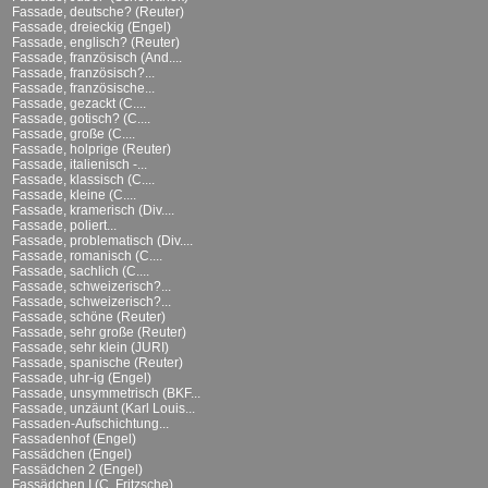
Fassade, deutsche? (Reuter)
Fassade, dreieckig (Engel)
Fassade, englisch? (Reuter)
Fassade, französisch (And....
Fassade, französisch?...
Fassade, französische...
Fassade, gezackt (C....
Fassade, gotisch? (C....
Fassade, große (C....
Fassade, holprige (Reuter)
Fassade, italienisch -...
Fassade, klassisch (C....
Fassade, kleine (C....
Fassade, kramerisch (Div....
Fassade, poliert...
Fassade, problematisch (Div....
Fassade, romanisch (C....
Fassade, sachlich (C....
Fassade, schweizerisch?...
Fassade, schweizerisch?...
Fassade, schöne (Reuter)
Fassade, sehr große (Reuter)
Fassade, sehr klein (JURI)
Fassade, spanische (Reuter)
Fassade, uhr-ig (Engel)
Fassade, unsymmetrisch (BKF...
Fassade, unzäunt (Karl Louis...
Fassaden-Aufschichtung...
Fassadenhof (Engel)
Fassädchen (Engel)
Fassädchen 2 (Engel)
Fassädchen I (C. Fritzsche)