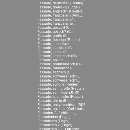
Fassade, deutsche? (Reuter)
Fassade, dreieckig (Engel)
Fassade, englisch? (Reuter)
Fassade, französisch (And....
Fassade, französisch?...
Fassade, französische...
Fassade, gezackt (C....
Fassade, gotisch? (C....
Fassade, große (C....
Fassade, holprige (Reuter)
Fassade, italienisch -...
Fassade, klassisch (C....
Fassade, kleine (C....
Fassade, kramerisch (Div....
Fassade, poliert...
Fassade, problematisch (Div....
Fassade, romanisch (C....
Fassade, sachlich (C....
Fassade, schweizerisch?...
Fassade, schweizerisch?...
Fassade, schöne (Reuter)
Fassade, sehr große (Reuter)
Fassade, sehr klein (JURI)
Fassade, spanische (Reuter)
Fassade, uhr-ig (Engel)
Fassade, unsymmetrisch (BKF...
Fassade, unzäunt (Karl Louis...
Fassaden-Aufschichtung...
Fassadenhof (Engel)
Fassädchen (Engel)
Fassädchen 2 (Engel)
Fassädchen I (C. Fritzsche)