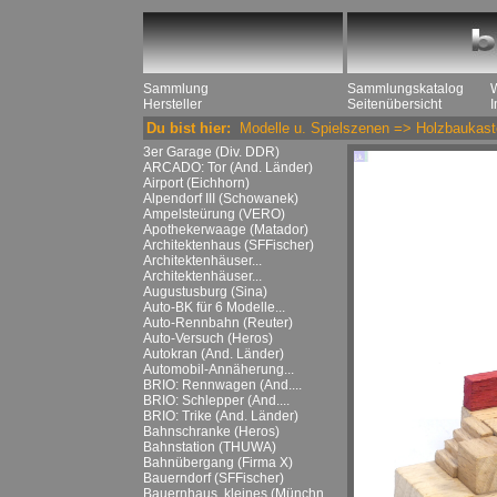
Sammlung
Sammlungskatalog
Hersteller
Seitenübersicht
Du bist hier:
Modelle u. Spielszenen
=>
Holzbaukast
3er Garage (Div. DDR)
ARCADO: Tor (And. Länder)
Airport (Eichhorn)
Alpendorf III (Schowanek)
Ampelsteürung (VERO)
Apothekerwaage (Matador)
Architektenhaus (SFFischer)
Architektenhäuser...
Architektenhäuser...
Augustusburg (Sina)
Auto-BK für 6 Modelle...
Auto-Rennbahn (Reuter)
Auto-Versuch (Heros)
Autokran (And. Länder)
Automobil-Annäherung...
BRIO: Rennwagen (And....
BRIO: Schlepper (And....
BRIO: Trike (And. Länder)
Bahnschranke (Heros)
Bahnstation (THUWA)
Bahnübergang (Firma X)
Bauerndorf (SFFischer)
Bauernhaus, kleines (Münchn....