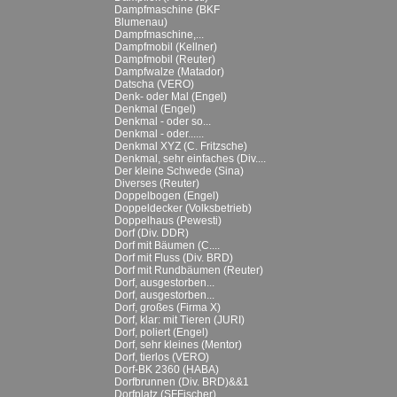
Dampfmaschine (BKF
Blumenau)
Dampfmaschine,...
Dampfmobil (Kellner)
Dampfmobil (Reuter)
Dampfwalze (Matador)
Datscha (VERO)
Denk- oder Mal (Engel)
Denkmal (Engel)
Denkmal - oder so...
Denkmal - oder......
Denkmal XYZ (C. Fritzsche)
Denkmal, sehr einfaches (Div....
Der kleine Schwede (Sina)
Diverses (Reuter)
Doppelbogen (Engel)
Doppeldecker (Volksbetrieb)
Doppelhaus (Pewesti)
Dorf (Div. DDR)
Dorf mit Bäumen (C....
Dorf mit Fluss (Div. BRD)
Dorf mit Rundbäumen (Reuter)
Dorf, ausgestorben...
Dorf, ausgestorben...
Dorf, großes (Firma X)
Dorf, klar: mit Tieren (JURI)
Dorf, poliert (Engel)
Dorf, sehr kleines (Mentor)
Dorf, tierlos (VERO)
Dorf-BK 2360 (HABA)
Dorfbrunnen (Div. BRD)&&1
Dorfplatz (SFFischer)