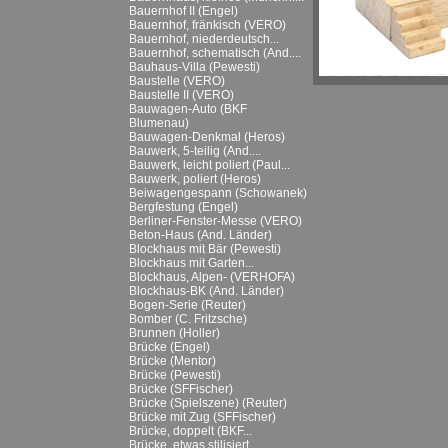
Bauernhof II (Engel)
Bauernhof, fränkisch (VERO)
Bauernhof, niederdeutsch...
Bauernhof, schematisch (And....
Bauhaus-Villa (Pewesti)
Baustelle (VERO)
Baustelle II (VERO)
Bauwagen-Auto (BKF
Blumenau)
Bauwagen-Denkmal (Heros)
Bauwerk, 5-teilig (And....
Bauwerk, leicht poliert (Paul...
Bauwerk, poliert (Heros)
Beiwagengespann (Schowanek)
Bergfestung (Engel)
Berliner-Fenster-Messe (VERO)
Beton-Haus (And. Länder)
Blockhaus mit Bär (Pewesti)
Blockhaus mit Garten...
Blockhaus, Alpen- (VERHOFA)
Blockhaus-BK (And. Länder)
Bogen-Serie (Reuter)
Bomber (C. Fritzsche)
Brunnen (Holler)
Brücke (Engel)
Brücke (Mentor)
Brücke (Pewesti)
Brücke (SFFischer)
Brücke (Spielszene) (Reuter)
Brücke mit Zug (SFFischer)
Brücke, doppelt (BKF...
Brücke, etwas stilisiert...