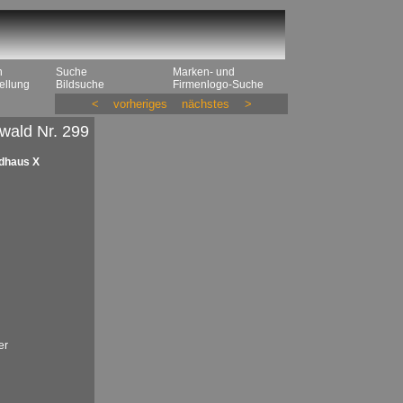
n
Suche
Marken- und
ellung
Bildsuche
Firmenlogo-Suche
<
vorheriges
nächstes
>
wald Nr. 299
dhaus X
er