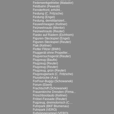
Federwerkgetriebe (Matador)
Feldbahn (Pewesti)
Fensterfront, erhöht...
Festung (C. Fritzsche)
Festung (Engel)
Festung, demilitarisiert...
Feuwehrwagen (Kellner)
Feürwehrauto (Mentor)
Feürwehrauto (Reuter)
Fiasko auf Rädern (Eichhorn)
Figuren-Steckspiel (Engel)
Figuren-Steckspiel (Reuter)
Flak (Kellner)
Flotter Flitzer (BWH)
Fluggerät ohne Propeller...
Flugversuchsgerät (Reuter)
Flugzeug (Baufix)
Flugzeug (Reuter)
Flugzeug (Reuter)
Flugzeug, grün (Reuter)
Flugzeugwrack (C. Fritzsche)
Flussbrücke (A.w.)
ForFour-Buggy (Schowanek)
Forum (Ebert)
Frachtschiff (Schowanek)
Frauenkirche Dresden (Firma...
Froschbootauto (Kellner)
Fröbel-Fassade (Reuter)
Fugzeug, dreimotorisch (C....
Fuhrpark (BKF Blumenau)
Fuhrpark (VERO)
Fußgängerampel (VERO)