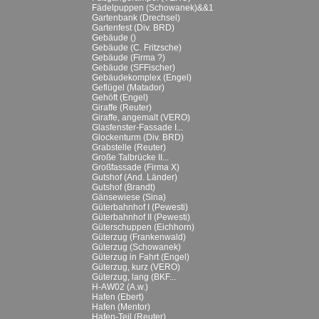
Fädelpuppen (Schowanek)&&1
Gartenbank (Drechsel)
Gartenfest (Div. BRD)
Gebäude ()
Gebäude (C. Fritzsche)
Gebäude (Firma ?)
Gebäude (SFFischer)
Gebäudekomplex (Engel)
Geflügel (Matador)
Gehöft (Engel)
Giraffe (Reuter)
Giraffe, angemalt (VERO)
Glasfenster-Fassade I...
Glockenturm (Div. BRD)
Grabstelle (Reuter)
Große Talbrücke II...
Großfassade (Firma X)
Gutshof (And. Länder)
Gutshof (Brandt)
Gänsewiese (Sina)
Güterbahnhof I (Pewesti)
Güterbahnhof II (Pewesti)
Güterschuppen (Eichhorn)
Güterzug (Frankenwald)
Güterzug (Schowanek)
Güterzug in Fahrt (Engel)
Güterzug, kurz (VERO)
Güterzug, lang (BKF...
H-AW02 (A.w.)
Hafen (Ebert)
Hafen (Mentor)
Hafen-Teil (Reuter)