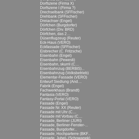
Dorfszene (Firma X)
Dorfszene I (Firma ?)
Drechselbank (SFFischer)
Drehbank (SFFischer)
Dreiachser (Engel)
Dörfchen (Burgdorfer)
Dörfchen (Div. BRD)
Dörfchen, das 2....
Düsenflugzeug (Reuter)
Eck-Haus (VERO)
Eckfassade (SFFischer)
Eisbrecher (C. Fritzsche)
Eisenbahn (Engel)
Eisenbahn (Pewesti)
Eisenbahn, skurril (C....
Eisenbahnzug (BERBIS)...
Eisenbahnzug (Volksbetrieb)
Elementar-Fassade (VERO)
Entwurf Siedlung (And....
Fabrik (Engel)
Fachwerkhaus (Brandt)
Fantasia (VERO)
Fantasy-Portal (VERO)
Fassade (Engel)
Fassade Nr. XX (Reuter)
Fassade mit Uhr (C....
Fassade mit Vorbau (C....
Fassade, Berliner (JURI)
Fassade, Berliner-Fenster-...
Fassade, Burgdorfer...
Fassade, Hochparterre (BKF...
Fassade, Jubel- (Schowanek)