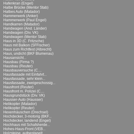
Hafenkran (Engel)
Halbe Brücke (Mentor Stab)
Halbes Auto (Matador)
Hammerwerk (Anker)
Hammerwerk (Paul Engel)
Handkarren (Matador)
Handwagen (And. Länder)
Handwagen (Div. VK)
Handwagen (Mentor Stab)
Haus in 3D (C. Fritzsche)
Haus mit Balkon (SFFischer)
Haus zum Richtfest (Albrecht)
Haus, undicht (BKF Blumenau)
Hausansicht...
Hausbau (Firma ?)
Hausbau (Reuter)
Hausbauversuche (C....
Hausfassade mit Einfahrt...
Hausfassade, sehr klein...
Hausfassade, zweigeschossig...
Hausfront (Reuter)
Hausfront m. Polizei (C....
Hausgrundstück (Div. VK)
Hausser-Auto (Hausser)
Helikopter (Matador)
Helikopter (Reuter)
Hexenhäuschen (Drechsel)
Hochdecker, 3-motorig (BKF...
Hochdecker, landend (Engel)
Hochhaus mit Schafsherde...
Hohes-Haus-Front (VEB...
Holzsteine, aufgestapelt...