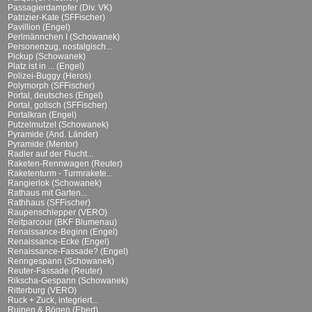
Passagierdampfer (Div. VK)
Patrizier-Kate (SFFischer)
Pavillion (Engel)
Perlmännchen I (Schowanek)
Personenzug, nostalgisch...
Pickup (Schowanek)
Platz ist in ... (Engel)
Polizei-Buggy (Heros)
Polymorph (SFFischer)
Portal, deutsches (Engel)
Portal, gotisch (SFFischer)
Portalkran (Engel)
Putzelmutzel (Schowanek)
Pyramide (And. Länder)
Pyramide (Mentor)
Radler auf der Flucht...
Raketen-Rennwagen (Reuter)
Raketenturm - Turmrakete...
Rangierlok (Schowanek)
Rathaus mit Garten...
Rathhaus (SFFischer)
Raupenschlepper (VERO)
Reitparcour (BKF Blumenau)
Renaissance-Beginn (Engel)
Renaissance-Ecke (Engel)
Renaissance-Fassade? (Engel)
Renngespann (Schowanek)
Reuter-Fassade (Reuter)
Rikscha-Gespann (Schowanek)
Ritterburg (VERO)
Ruck + Zuck, integriert...
Ruinen & Bögen (Ebert)