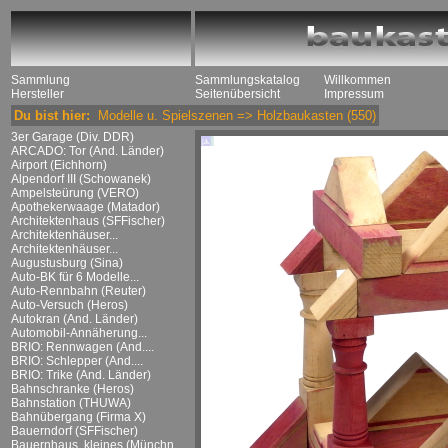
Sammlung
Sammlungskatalog
Willkommen
Hersteller
Seitenübersicht
Impressum
Du bist hier:
Modelle u. Spielszenen
=>
Holzbaukasten
(550)
3er Garage (Div. DDR)
ARCADO: Tor (And. Länder)
Airport (Eichhorn)
Alpendorf III (Schowanek)
Ampelsteürung (VERO)
Apothekerwaage (Matador)
Architektenhaus (SFFischer)
Architektenhäuser...
Architektenhäuser...
Augustusburg (Sina)
Auto-BK für 6 Modelle...
Auto-Rennbahn (Reuter)
Auto-Versuch (Heros)
Autokran (And. Länder)
Automobil-Annäherung...
BRIO: Rennwagen (And....
BRIO: Schlepper (And....
BRIO: Trike (And. Länder)
Bahnschranke (Heros)
Bahnstation (THUWA)
Bahnübergang (Firma X)
Bauerndorf (SFFischer)
Bauernhaus, kleines (Münchn....