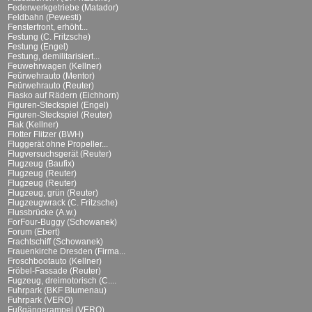
Federwerkgetriebe (Matador)
Feldbahn (Pewesti)
Fensterfront, erhöht...
Festung (C. Fritzsche)
Festung (Engel)
Festung, demilitarisiert...
Feuwehrwagen (Kellner)
Feürwehrauto (Mentor)
Feürwehrauto (Reuter)
Fiasko auf Rädern (Eichhorn)
Figuren-Steckspiel (Engel)
Figuren-Steckspiel (Reuter)
Flak (Kellner)
Flotter Flitzer (BWH)
Fluggerät ohne Propeller...
Flugversuchsgerät (Reuter)
Flugzeug (Baufix)
Flugzeug (Reuter)
Flugzeug (Reuter)
Flugzeug, grün (Reuter)
Flugzeugwrack (C. Fritzsche)
Flussbrücke (A.w.)
ForFour-Buggy (Schowanek)
Forum (Ebert)
Frachtschiff (Schowanek)
Frauenkirche Dresden (Firma...
Froschbootauto (Kellner)
Fröbel-Fassade (Reuter)
Fugzeug, dreimotorisch (C....
Fuhrpark (BKF Blumenau)
Fuhrpark (VERO)
Fußgängerampel (VERO)