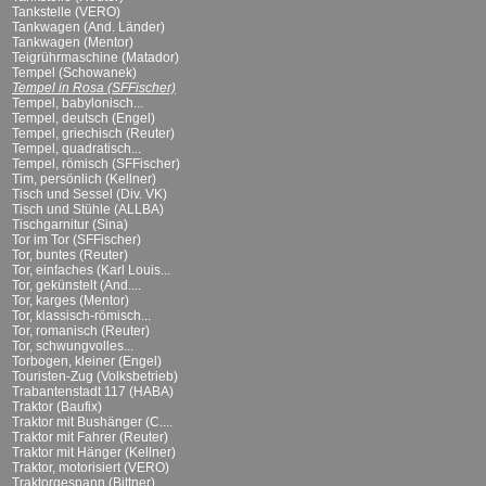
Tankstelle (VERO)
Tankwagen (And. Länder)
Tankwagen (Mentor)
Teigrührmaschine (Matador)
Tempel (Schowanek)
Tempel in Rosa (SFFischer)
Tempel, babylonisch...
Tempel, deutsch (Engel)
Tempel, griechisch (Reuter)
Tempel, quadratisch...
Tempel, römisch (SFFischer)
Tim, persönlich (Kellner)
Tisch und Sessel (Div. VK)
Tisch und Stühle (ALLBA)
Tischgarnitur (Sina)
Tor im Tor (SFFischer)
Tor, buntes (Reuter)
Tor, einfaches (Karl Louis...
Tor, gekünstelt (And....
Tor, karges (Mentor)
Tor, klassisch-römisch...
Tor, romanisch (Reuter)
Tor, schwungvolles...
Torbogen, kleiner (Engel)
Touristen-Zug (Volksbetrieb)
Trabantenstadt 117 (HABA)
Traktor (Baufix)
Traktor mit Bushänger (C....
Traktor mit Fahrer (Reuter)
Traktor mit Hänger (Kellner)
Traktor, motorisiert (VERO)
Traktorgespann (Bittner)