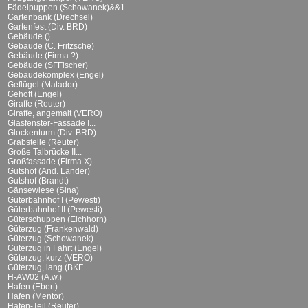
Fädelpuppen (Schowanek)&&1
Gartenbank (Drechsel)
Gartenfest (Div. BRD)
Gebäude ()
Gebäude (C. Fritzsche)
Gebäude (Firma ?)
Gebäude (SFFischer)
Gebäudekomplex (Engel)
Geflügel (Matador)
Gehöft (Engel)
Giraffe (Reuter)
Giraffe, angemalt (VERO)
Glasfenster-Fassade I...
Glockenturm (Div. BRD)
Grabstelle (Reuter)
Große Talbrücke II...
Großfassade (Firma X)
Gutshof (And. Länder)
Gutshof (Brandt)
Gänsewiese (Sina)
Güterbahnhof I (Pewesti)
Güterbahnhof II (Pewesti)
Güterschuppen (Eichhorn)
Güterzug (Frankenwald)
Güterzug (Schowanek)
Güterzug in Fahrt (Engel)
Güterzug, kurz (VERO)
Güterzug, lang (BKF...
H-AW02 (A.w.)
Hafen (Ebert)
Hafen (Mentor)
Hafen-Teil (Reuter)