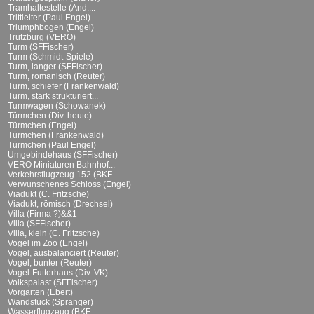
Tramhaltestelle (And....
Trittleiter (Paul Engel)
Triumphbogen (Engel)
Trutzburg (VERO)
Turm (SFFischer)
Turm (Schmidt-Spiele)
Turm, langer (SFFischer)
Turm, romanisch (Reuter)
Turm, schiefer (Frankenwald)
Turm, stark strukturiert...
Turmwagen (Schowanek)
Türmchen (Div. heute)
Türmchen (Engel)
Türmchen (Frankenwald)
Türmchen (Paul Engel)
Umgebindehaus (SFFischer)
VERO Miniaturen Bahnhof...
Verkehrsflugzeug 152 (BKF...
Verwunschenes Schloss (Engel)
Viadukt (C. Fritzsche)
Viadukt, römisch (Drechsel)
Villa (Firma ?)&&1
Villa (SFFischer)
Villa, klein (C. Fritzsche)
Vogel im Zoo (Engel)
Vogel, ausbalanciert (Reuter)
Vogel, bunter (Reuter)
Vogel-Futterhaus (Div. VK)
Volkspalast (SFFischer)
Vorgarten (Ebert)
Wandstück (Spranger)
Wasserflugzeug (BKF