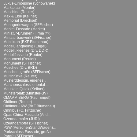
Luxus-Limousine (Schowanek)
Marktplatz (Mentor)
Maschine (Reuter)
Max & Else (Kellner)
Memorial (Drechsel)
Menageriewagen (SFFischer)
Merkel-Fassade (Merkel)
Miniatur-Brunnen (Firma ??)
Miniaturbauwerk (SFFischer)
Mobilkran (BKF Blumenau)
Model, langbeinig (Engel)
Modell, kleenes (Div. DDR)
Modellfassade (Reuter)
Monument (Reuter)
Monument (SFFischer)
Moschee (Div. BRD)
Moschee, große (SFFischer)
Multibrücke (Reuter)
Musterddesign, eigenes...
Märchenschloss, oriental....
Mäuslein Quiek (Kellner)
Münsterplatz (Münster-BV)
OMA AM BERG (Paul Engel)
Oldtimer (Reuter)
Oldtimer-LKW (BKF Blumenau)
Omnibus (C. Fritzsche)
Opas China-Fassade (And....
Ozeandampfer (JURI)
Ozeandampfer (SFFischer)
PSW (PersonenStandWagen)...
Parkschloss-Fassade, große...
Parqüt (SFFischer)