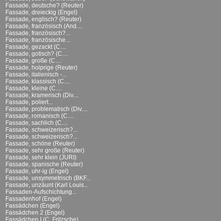
Fassade, deutsche? (Reuter)
Fassade, dreieckig (Engel)
Fassade, englisch? (Reuter)
Fassade, französisch (And....
Fassade, französisch?...
Fassade, französische...
Fassade, gezackt (C....
Fassade, gotisch? (C....
Fassade, große (C....
Fassade, holprige (Reuter)
Fassade, italienisch -...
Fassade, klassisch (C....
Fassade, kleine (C....
Fassade, kramerisch (Div....
Fassade, poliert...
Fassade, problematisch (Div....
Fassade, romanisch (C....
Fassade, sachlich (C....
Fassade, schweizerisch?...
Fassade, schweizerisch?...
Fassade, schöne (Reuter)
Fassade, sehr große (Reuter)
Fassade, sehr klein (JURI)
Fassade, spanische (Reuter)
Fassade, uhr-ig (Engel)
Fassade, unsymmetrisch (BKF...
Fassade, unzäunt (Karl Louis...
Fassaden-Aufschichtung...
Fassadenhof (Engel)
Fassädchen (Engel)
Fassädchen 2 (Engel)
Fassädchen I (C. Fritzsche)