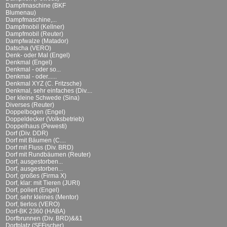
Dampfmaschine (BKF
Blumenau)
Dampfmaschine,...
Dampfmobil (Kellner)
Dampfmobil (Reuter)
Dampfwalze (Matador)
Datscha (VERO)
Denk- oder Mal (Engel)
Denkmal (Engel)
Denkmal - oder so...
Denkmal - oder......
Denkmal XYZ (C. Fritzsche)
Denkmal, sehr einfaches (Div....
Der kleine Schwede (Sina)
Diverses (Reuter)
Doppelbogen (Engel)
Doppeldecker (Volksbetrieb)
Doppelhaus (Pewesti)
Dorf (Div. DDR)
Dorf mit Bäumen (C....
Dorf mit Fluss (Div. BRD)
Dorf mit Rundbäumen (Reuter)
Dorf, ausgestorben...
Dorf, ausgestorben...
Dorf, großes (Firma X)
Dorf, klar: mit Tieren (JURI)
Dorf, poliert (Engel)
Dorf, sehr kleines (Mentor)
Dorf, tierlos (VERO)
Dorf-BK 2360 (HABA)
Dorfbrunnen (Div. BRD)&&1
Dorfplatz (SFFischer)