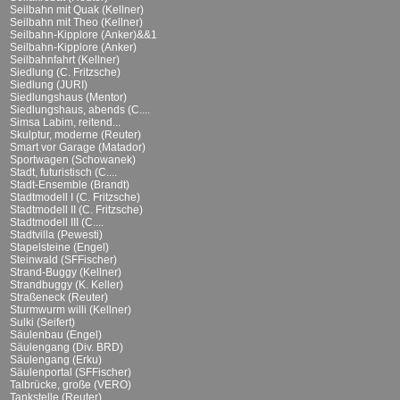
Seilbahn mit Quak (Kellner)
Seilbahn mit Theo (Kellner)
Seilbahn-Kipplore (Anker)&&1
Seilbahn-Kipplore (Anker)
Seilbahnfahrt (Kellner)
Siedlung (C. Fritzsche)
Siedlung (JURI)
Siedlungshaus (Mentor)
Siedlungshaus, abends (C....
Simsa Labim, reitend...
Skulptur, moderne (Reuter)
Smart vor Garage (Matador)
Sportwagen (Schowanek)
Stadt, futuristisch (C....
Stadt-Ensemble (Brandt)
Stadtmodell I (C. Fritzsche)
Stadtmodell II (C. Fritzsche)
Stadtmodell III (C....
Stadtvilla (Pewesti)
Stapelsteine (Engel)
Steinwald (SFFischer)
Strand-Buggy (Kellner)
Strandbuggy (K. Keller)
Straßeneck (Reuter)
Sturmwurm willi (Kellner)
Sulki (Seifert)
Säulenbau (Engel)
Säulengang (Div. BRD)
Säulengang (Erku)
Säulenportal (SFFischer)
Talbrücke, große (VERO)
Tankstelle (Reuter)