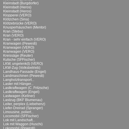
Kleinstadt (Burgdorfer)
Kleinstadt (Heros)
Kleinstadt (Heros)
Klopperei (VERO)
Klötzchen (Sina)
Klötzebrücke (VERO)
Knusperhäuschen (Mentor)
Kran (Steba)
Kran (VERO)
Kran - sehr einfach (VERO)
Kranwagen (Pewesti)
Kranwagen (VERO)
Kranwagen (VERO)
Kreissäge (Reuter)
Kutsche (SFFischer)
LKW, ungelenk(t) (VERO)
LKW-Zug (Volksbetrieb)
Landhaus-Fassade (Engel)
Landmaschinen (Pewesti)
Langholztransport...
Laster mit Hänger...
Lastkraftwagen (C. Fritzsche)
Lastkraftwagen (Engel)
Lastwagen (Kellner)
Lastzug (BKF Blumenau)
Leiter, perplex (Liebehenz)
Liefer-Dreirad (Spranger)
Limousine, poliert...
Locomobil (SFFischer)
Lok mit Landschaft...
Lok mit Waggon (Huschi)
Lokomobil (Pewesti)