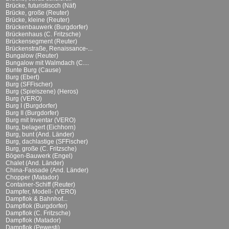
Brücke, futuristiscch (Näf)
Brücke, große (Reuter)
Brücke, kleine (Reuter)
Brückenbauwerk (Burgdorfer)
Brückenhaus (C. Fritzsche)
Brückensegment (Reuter)
Brückenstraße, Renaissance-...
Bungalow (Reuter)
Bungalow mit Walmdach (C....
Bunte Burg (Cause)
Burg (Ebert)
Burg (SFFischer)
Burg (Spielszene) (Heros)
Burg (VERO)
Burg I (Burgdorfer)
Burg II (Burgdorfer)
Burg mit Inventar (VERO)
Burg, belagert (Eichhorn)
Burg, bunt (And. Länder)
Burg, dachlastige (SFFischer)
Burg, große (C. Fritzsche)
Bögen-Bauwerk (Engel)
Chalet (And. Länder)
China-Fassade (And. Länder)
Chopper (Matador)
Container-Schiff (Reuter)
Dampfer, Modell- (VERO)
Dampflok & Bahnhof...
Dampflok (Burgdorfer)
Dampflok (C. Fritzsche)
Dampflok (Matador)
Dampflok (Pewesti)