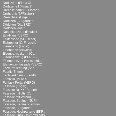
Dorfszene (Firma X)
Dorfszene I (Firma ?)
Drechselbank (SFFischer)
Drehbank (SFFischer)
Dreiachser (Engel)
Dörfchen (Burgdorfer)
Dörfchen (Div. BRD)
Dörfchen, das 2....
Düsenflugzeug (Reuter)
Eck-Haus (VERO)
Eckfassade (SFFischer)
Eisbrecher (C. Fritzsche)
Eisenbahn (Engel)
Eisenbahn (Pewesti)
Eisenbahn, skurril (C....
Eisenbahnzug (BERBIS)...
Eisenbahnzug (Volksbetrieb)
Elementar-Fassade (VERO)
Entwurf Siedlung (And....
Fabrik (Engel)
Fachwerkhaus (Brandt)
Fantasia (VERO)
Fantasy-Portal (VERO)
Fassade (Engel)
Fassade Nr. XX (Reuter)
Fassade mit Uhr (C....
Fassade mit Vorbau (C....
Fassade, Berliner (JURI)
Fassade, Berliner-Fenster-...
Fassade, Burgdorfer...
Fassade, Hochparterre (BKF...
Fassade, Jubel- (Schowanek)