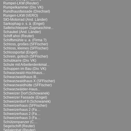
Rumpel-LKW (Reuter)
Rumpelkammer (Div. VK)
Rundhausfassade (Drechsel)
Rungen-LKW (VERO)
SIO-Motorrad (And. Länder)
Sarkophag o. s. ä. (Engel)
Sattelschlepper-Zugmaschine...
Schaukel (And. Länder)
Schiff ahoi (Reuter)
Schiffsmühle u. a. (Firma ?)
Schloss, großes (SFFischer)
Schloss, kleines (SFFischer)
Schlossportal (Engel)
Schrein, gotisch (SFFischer)
Schubkarre (Div. VK)
Schule mit Arbeiterdenkmal...
Schuppen im Bau (Div. VK)
Schwarzwald-Hochhaus...
Schwarzwaldhaus III...
Schwarzwaldhaus X (SFFischer)
Schwarzwaldhütte (SFFischer)
Schwarzwälder-Haus...
Schweizer Dorf (Schowanek)
Schweizer Fassade (Engel)
Schweizerdorf II (Schowanek)
Schweizerhaus (SFFischer)
Schweizerhaus 2 (Fa....
Schweizerhaus 2 (Fa....
Schweizerhaus 3 (Fa....
Schützenpanzer (C....
Segelschiff (Reuter)
Seilakrobat (Reuter)