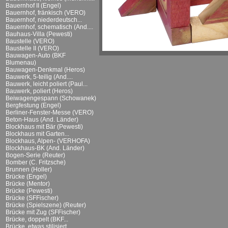
Bauernhof II (Engel)
Bauernhof, fränkisch (VERO)
Bauernhof, niederdeutsch...
Bauernhof, schematisch (And....
Bauhaus-Villa (Pewesti)
Baustelle (VERO)
Baustelle II (VERO)
Bauwagen-Auto (BKF
Blumenau)
Bauwagen-Denkmal (Heros)
Bauwerk, 5-teilig (And....
Bauwerk, leicht poliert (Paul...
Bauwerk, poliert (Heros)
Beiwagengespann (Schowanek)
Bergfestung (Engel)
Berliner-Fenster-Messe (VERO)
Beton-Haus (And. Länder)
Blockhaus mit Bär (Pewesti)
Blockhaus mit Garten...
Blockhaus, Alpen- (VERHOFA)
Blockhaus-BK (And. Länder)
Bogen-Serie (Reuter)
Bomber (C. Fritzsche)
Brunnen (Holler)
Brücke (Engel)
Brücke (Mentor)
Brücke (Pewesti)
Brücke (SFFischer)
Brücke (Spielszene) (Reuter)
Brücke mit Zug (SFFischer)
Brücke, doppelt (BKF...
Brücke, etwas stilisiert...