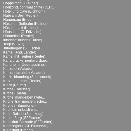
Hopps mobil (Kellner)
Horizontalbohrmaschine (VERO)
Hotel und Café (Eichhorn)
Hubi am Seil (Reuter)
Hängerzug (Engel)
Häschen-Seilbahn (Kellner)
Häschentaxi (Kellner)
Häuschen (C. Fritzsche)
Hühnerhof (Reuter)
Innenhof außen (Cause)
Jeep (VERO)
Jubelbogen (SFFischer)
Kamel (And. Länder)
Kamel mit Treiber (Reuter)
Kanalbrücke, merkwürdige...
Kanone mit Zugmaschine...
Karussel (Matador)
Karusselantrieb (Matador)
Katze, blauohrig (Schowanek)
Kerzenleuchter (Reuter)
Kiosk (Reuter)
Kirche (Hausser)
Kirche (Reuter)
Kirche, mängelbehaftete...
Kirche, transmoslemische...
Kirche? (Burgdorfer)
Kirchlein unbestimmter...
Klein-Sotschi (Spielzeug)
Kleine Burg (SFFischer)
Kleinkind-Fassade (SFFischer)
Kleinsegler (BKF Blumenau)
Kleinstadt (Brandt)