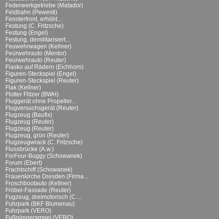
Federwerkgetriebe (Matador)
Feldbahn (Pewesti)
Fensterfront, erhöht...
Festung (C. Fritzsche)
Festung (Engel)
Festung, demilitarisiert...
Feuwehrwagen (Kellner)
Feürwehrauto (Mentor)
Feürwehrauto (Reuter)
Fiasko auf Rädern (Eichhorn)
Figuren-Steckspiel (Engel)
Figuren-Steckspiel (Reuter)
Flak (Kellner)
Flotter Flitzer (BWH)
Fluggerät ohne Propeller...
Flugversuchsgerät (Reuter)
Flugzeug (Baufix)
Flugzeug (Reuter)
Flugzeug (Reuter)
Flugzeug, grün (Reuter)
Flugzeugwrack (C. Fritzsche)
Flussbrücke (A.w.)
ForFour-Buggy (Schowanek)
Forum (Ebert)
Frachtschiff (Schowanek)
Frauenkirche Dresden (Firma...
Froschbootauto (Kellner)
Fröbel-Fassade (Reuter)
Fugzeug, dreimotorisch (C....
Fuhrpark (BKF Blumenau)
Fuhrpark (VERO)
Fußgängerampel (VERO)