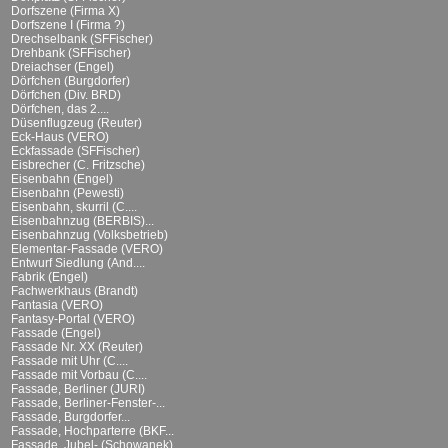
Dorfszene (Firma X)
Dorfszene I (Firma ?)
Drechselbank (SFFischer)
Drehbank (SFFischer)
Dreiachser (Engel)
Dörfchen (Burgdorfer)
Dörfchen (Div. BRD)
Dörfchen, das 2....
Düsenflugzeug (Reuter)
Eck-Haus (VERO)
Eckfassade (SFFischer)
Eisbrecher (C. Fritzsche)
Eisenbahn (Engel)
Eisenbahn (Pewesti)
Eisenbahn, skurril (C....
Eisenbahnzug (BERBIS)...
Eisenbahnzug (Volksbetrieb)
Elementar-Fassade (VERO)
Entwurf Siedlung (And....
Fabrik (Engel)
Fachwerkhaus (Brandt)
Fantasia (VERO)
Fantasy-Portal (VERO)
Fassade (Engel)
Fassade Nr. XX (Reuter)
Fassade mit Uhr (C....
Fassade mit Vorbau (C....
Fassade, Berliner (JURI)
Fassade, Berliner-Fenster-...
Fassade, Burgdorfer...
Fassade, Hochparterre (BKF...
Fassade, Jubel- (Schowanek)