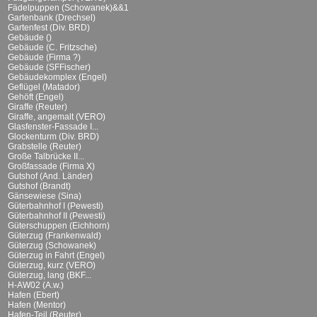
Fädelpuppen (Schowanek)&&1
Gartenbank (Drechsel)
Gartenfest (Div. BRD)
Gebäude ()
Gebäude (C. Fritzsche)
Gebäude (Firma ?)
Gebäude (SFFischer)
Gebäudekomplex (Engel)
Geflügel (Matador)
Gehöft (Engel)
Giraffe (Reuter)
Giraffe, angemalt (VERO)
Glasfenster-Fassade I...
Glockenturm (Div. BRD)
Grabstelle (Reuter)
Große Talbrücke II...
Großfassade (Firma X)
Gutshof (And. Länder)
Gutshof (Brandt)
Gänsewiese (Sina)
Güterbahnhof I (Pewesti)
Güterbahnhof II (Pewesti)
Güterschuppen (Eichhorn)
Güterzug (Frankenwald)
Güterzug (Schowanek)
Güterzug in Fahrt (Engel)
Güterzug, kurz (VERO)
Güterzug, lang (BKF...
H-AW02 (A.w.)
Hafen (Ebert)
Hafen (Mentor)
Hafen-Teil (Reuter)