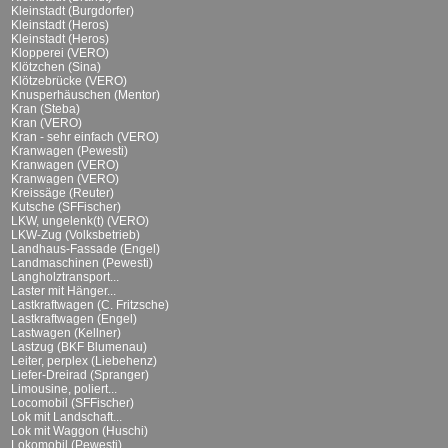
Kleinstadt (Burgdorfer)
Kleinstadt (Heros)
Kleinstadt (Heros)
Klopperei (VERO)
Klötzchen (Sina)
Klötzebrücke (VERO)
Knusperhäuschen (Mentor)
Kran (Steba)
Kran (VERO)
Kran - sehr einfach (VERO)
Kranwagen (Pewesti)
Kranwagen (VERO)
Kranwagen (VERO)
Kreissäge (Reuter)
Kutsche (SFFischer)
LKW, ungelenk(t) (VERO)
LKW-Zug (Volksbetrieb)
Landhaus-Fassade (Engel)
Landmaschinen (Pewesti)
Langholztransport...
Laster mit Hänger...
Lastkraftwagen (C. Fritzsche)
Lastkraftwagen (Engel)
Lastwagen (Kellner)
Lastzug (BKF Blumenau)
Leiter, perplex (Liebehenz)
Liefer-Dreirad (Spranger)
Limousine, poliert...
Locomobil (SFFischer)
Lok mit Landschaft...
Lok mit Waggon (Huschi)
Lokomobil (Pewesti)