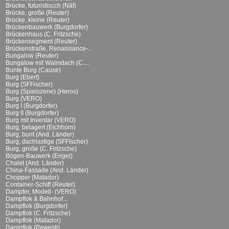
Brücke, futuristiscch (Näf)
Brücke, große (Reuter)
Brücke, kleine (Reuter)
Brückenbauwerk (Burgdorfer)
Brückenhaus (C. Fritzsche)
Brückensegment (Reuter)
Brückenstraße, Renaissance-...
Bungalow (Reuter)
Bungalow mit Walmdach (C....
Bunte Burg (Cause)
Burg (Ebert)
Burg (SFFischer)
Burg (Spielszene) (Heros)
Burg (VERO)
Burg I (Burgdorfer)
Burg II (Burgdorfer)
Burg mit Inventar (VERO)
Burg, belagert (Eichhorn)
Burg, bunt (And. Länder)
Burg, dachlastige (SFFischer)
Burg, große (C. Fritzsche)
Bögen-Bauwerk (Engel)
Chalet (And. Länder)
China-Fassade (And. Länder)
Chopper (Matador)
Container-Schiff (Reuter)
Dampfer, Modell- (VERO)
Dampflok & Bahnhof...
Dampflok (Burgdorfer)
Dampflok (C. Fritzsche)
Dampflok (Matador)
Dampflok (Pewesti)