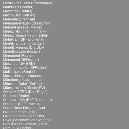
Luxus-Limousine (Schowanek)
Marktplatz (Mentor)
Maschine (Reuter)
Max & Else (Kellner)
Memorial (Drechsel)
Menageriewagen (SFFischer)
Merkel-Fassade (Merkel)
Miniatur-Brunnen (Firma ??)
Miniaturbauwerk (SFFischer)
Mobilkran (BKF Blumenau)
Model, langbeinig (Engel)
Modell, kleenes (Div. DDR)
Modellfassade (Reuter)
Monument (Reuter)
Monument (SFFischer)
Moschee (Div. BRD)
Moschee, große (SFFischer)
Multibrücke (Reuter)
Musterddesign, eigenes...
Märchenschloss, oriental....
Mäuslein Quiek (Kellner)
Münsterplatz (Münster-BV)
OMA AM BERG (Paul Engel)
Oldtimer (Reuter)
Oldtimer-LKW (BKF Blumenau)
Omnibus (C. Fritzsche)
Opas China-Fassade (And....
Ozeandampfer (JURI)
Ozeandampfer (SFFischer)
PSW (PersonenStandWagen)...
Parkschloss-Fassade, große...
Parqüt (SFFischer)