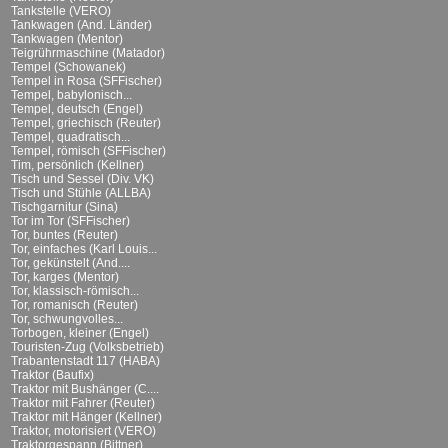
Tankstelle (VERO)
Tankwagen (And. Länder)
Tankwagen (Mentor)
Teigrührmaschine (Matador)
Tempel (Schowanek)
Tempel in Rosa (SFFischer)
Tempel, babylonisch...
Tempel, deutsch (Engel)
Tempel, griechisch (Reuter)
Tempel, quadratisch...
Tempel, römisch (SFFischer)
Tim, persönlich (Kellner)
Tisch und Sessel (Div. VK)
Tisch und Stühle (ALLBA)
Tischgarnitur (Sina)
Tor im Tor (SFFischer)
Tor, buntes (Reuter)
Tor, einfaches (Karl Louis...
Tor, gekünstelt (And....
Tor, karges (Mentor)
Tor, klassisch-römisch...
Tor, romanisch (Reuter)
Tor, schwungvolles...
Torbogen, kleiner (Engel)
Touristen-Zug (Volksbetrieb)
Trabantenstadt 117 (HABA)
Traktor (Baufix)
Traktor mit Bushänger (C....
Traktor mit Fahrer (Reuter)
Traktor mit Hänger (Kellner)
Traktor, motorisiert (VERO)
Traktorgespann (Bittner)