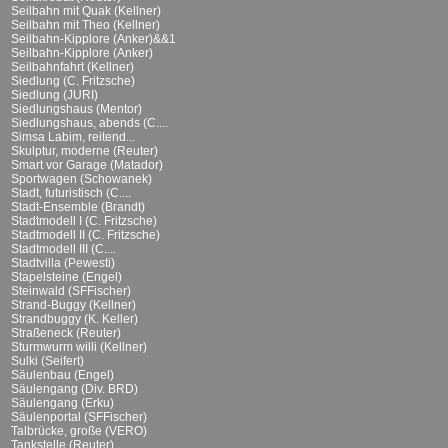
Seilbahn mit Quak (Kellner)
Seilbahn mit Theo (Kellner)
Seilbahn-Kipplore (Anker)&&1
Seilbahn-Kipplore (Anker)
Seilbahnfahrt (Kellner)
Siedlung (C. Fritzsche)
Siedlung (JURI)
Siedlungshaus (Mentor)
Siedlungshaus, abends (C....
Simsa Labim, reitend...
Skulptur, moderne (Reuter)
Smart vor Garage (Matador)
Sportwagen (Schowanek)
Stadt, futuristisch (C....
Stadt-Ensemble (Brandt)
Stadtmodell I (C. Fritzsche)
Stadtmodell II (C. Fritzsche)
Stadtmodell III (C....
Stadtvilla (Pewesti)
Stapelsteine (Engel)
Steinwald (SFFischer)
Strand-Buggy (Kellner)
Strandbuggy (K. Keller)
Straßeneck (Reuter)
Sturmwurm willi (Kellner)
Sulki (Seifert)
Säulenbau (Engel)
Säulengang (Div. BRD)
Säulengang (Erku)
Säulenportal (SFFischer)
Talbrücke, große (VERO)
Tankstelle (Reuter)