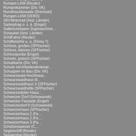
Rumpel-LKW (Reuter)
Rumpelkammer (Div. VK)
Rundhausfassade (Drechsel)
Rungen-LKW (VERO)
SIO-Motorrad (And. Länder)
Sarkophag o. s. ä. (Engel)
Sattelschlepper-Zugmaschine...
Schaukel (And. Länder)
Schiff ahoi (Reuter)
Schiffsmühle u. a. (Firma ?)
Schloss, großes (SFFischer)
Schloss, kleines (SFFischer)
Schlossportal (Engel)
Schrein, gotisch (SFFischer)
Schubkarre (Div. VK)
Schule mit Arbeiterdenkmal...
Schuppen im Bau (Div. VK)
Schwarzwald-Hochhaus...
Schwarzwaldhaus III...
Schwarzwaldhaus X (SFFischer)
Schwarzwaldhütte (SFFischer)
Schwarzwälder-Haus...
Schweizer Dorf (Schowanek)
Schweizer Fassade (Engel)
Schweizerdorf II (Schowanek)
Schweizerhaus (SFFischer)
Schweizerhaus 2 (Fa....
Schweizerhaus 2 (Fa....
Schweizerhaus 3 (Fa....
Schützenpanzer (C....
Segelschiff (Reuter)
Seilakrobat (Reuter)