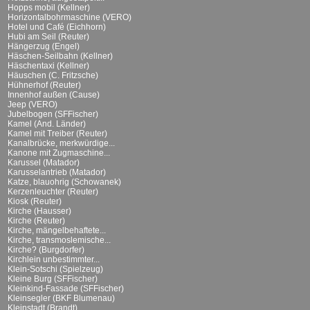
Hopps mobil (Kellner)
Horizontalbohrmaschine (VERO)
Hotel und Café (Eichhorn)
Hubi am Seil (Reuter)
Hängerzug (Engel)
Häschen-Seilbahn (Kellner)
Häschentaxi (Kellner)
Häuschen (C. Fritzsche)
Hühnerhof (Reuter)
Innenhof außen (Cause)
Jeep (VERO)
Jubelbogen (SFFischer)
Kamel (And. Länder)
Kamel mit Treiber (Reuter)
Kanalbrücke, merkwürdige...
Kanone mit Zugmaschine...
Karussel (Matador)
Karusselantrieb (Matador)
Katze, blauohrig (Schowanek)
Kerzenleuchter (Reuter)
Kiosk (Reuter)
Kirche (Hausser)
Kirche (Reuter)
Kirche, mängelbehaftete...
Kirche, transmoslemische...
Kirche? (Burgdorfer)
Kirchlein unbestimmter...
Klein-Sotschi (Spielzeug)
Kleine Burg (SFFischer)
Kleinkind-Fassade (SFFischer)
Kleinsegler (BKF Blumenau)
Kleinstadt (Brandt)