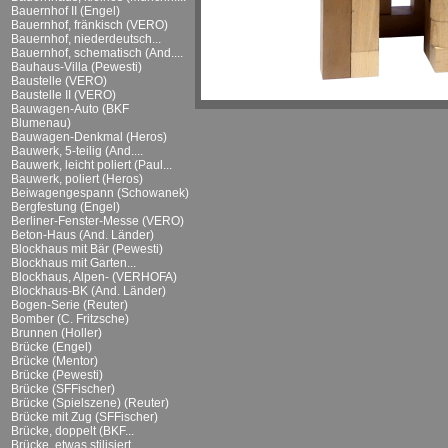
Bauernhof II (Engel)
Bauernhof, fränkisch (VERO)
Bauernhof, niederdeutsch...
Bauernhof, schematisch (And....
Bauhaus-Villa (Pewesti)
Baustelle (VERO)
Baustelle II (VERO)
Bauwagen-Auto (BKF
Blumenau)
Bauwagen-Denkmal (Heros)
Bauwerk, 5-teilig (And....
Bauwerk, leicht poliert (Paul...
Bauwerk, poliert (Heros)
Beiwagengespann (Schowanek)
Bergfestung (Engel)
Berliner-Fenster-Messe (VERO)
Beton-Haus (And. Länder)
Blockhaus mit Bär (Pewesti)
Blockhaus mit Garten...
Blockhaus, Alpen- (VERHOFA)
Blockhaus-BK (And. Länder)
Bogen-Serie (Reuter)
Bomber (C. Fritzsche)
Brunnen (Holler)
Brücke (Engel)
Brücke (Mentor)
Brücke (Pewesti)
Brücke (SFFischer)
Brücke (Spielszene) (Reuter)
Brücke mit Zug (SFFischer)
Brücke, doppelt (BKF...
Brücke, etwas stilisiert...