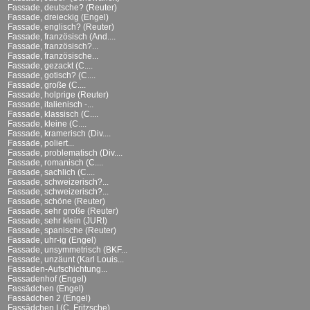
Fassade, deutsche? (Reuter)
Fassade, dreieckig (Engel)
Fassade, englisch? (Reuter)
Fassade, französisch (And....
Fassade, französisch?...
Fassade, französische...
Fassade, gezackt (C....
Fassade, gotisch? (C....
Fassade, große (C....
Fassade, holprige (Reuter)
Fassade, italienisch -...
Fassade, klassisch (C....
Fassade, kleine (C....
Fassade, kramerisch (Div....
Fassade, poliert...
Fassade, problematisch (Div....
Fassade, romanisch (C....
Fassade, sachlich (C....
Fassade, schweizerisch?...
Fassade, schweizerisch?...
Fassade, schöne (Reuter)
Fassade, sehr große (Reuter)
Fassade, sehr klein (JURI)
Fassade, spanische (Reuter)
Fassade, uhr-ig (Engel)
Fassade, unsymmetrisch (BKF...
Fassade, unzäunt (Karl Louis...
Fassaden-Aufschichtung...
Fassadenhof (Engel)
Fassädchen (Engel)
Fassädchen 2 (Engel)
Fassädchen I (C. Fritzsche)