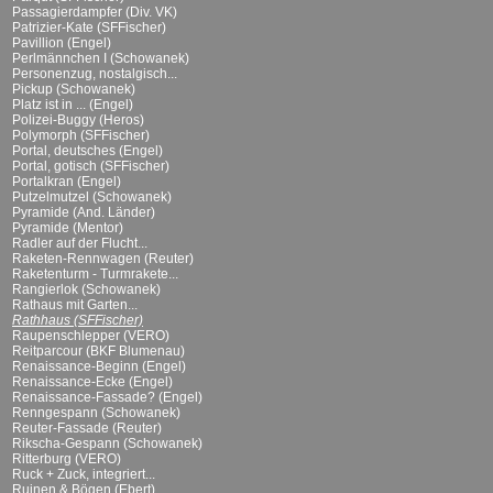
Passagierdampfer (Div. VK)
Patrizier-Kate (SFFischer)
Pavillion (Engel)
Perlmännchen I (Schowanek)
Personenzug, nostalgisch...
Pickup (Schowanek)
Platz ist in ... (Engel)
Polizei-Buggy (Heros)
Polymorph (SFFischer)
Portal, deutsches (Engel)
Portal, gotisch (SFFischer)
Portalkran (Engel)
Putzelmutzel (Schowanek)
Pyramide (And. Länder)
Pyramide (Mentor)
Radler auf der Flucht...
Raketen-Rennwagen (Reuter)
Raketenturm - Turmrakete...
Rangierlok (Schowanek)
Rathaus mit Garten...
Rathhaus (SFFischer)
Raupenschlepper (VERO)
Reitparcour (BKF Blumenau)
Renaissance-Beginn (Engel)
Renaissance-Ecke (Engel)
Renaissance-Fassade? (Engel)
Renngespann (Schowanek)
Reuter-Fassade (Reuter)
Rikscha-Gespann (Schowanek)
Ritterburg (VERO)
Ruck + Zuck, integriert...
Ruinen & Bögen (Ebert)