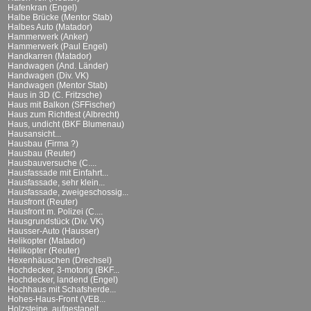
Hafenkran (Engel)
Halbe Brücke (Mentor Stab)
Halbes Auto (Matador)
Hammerwerk (Anker)
Hammerwerk (Paul Engel)
Handkarren (Matador)
Handwagen (And. Länder)
Handwagen (Div. VK)
Handwagen (Mentor Stab)
Haus in 3D (C. Fritzsche)
Haus mit Balkon (SFFischer)
Haus zum Richtfest (Albrecht)
Haus, undicht (BKF Blumenau)
Hausansicht...
Hausbau (Firma ?)
Hausbau (Reuter)
Hausbauversuche (C....
Hausfassade mit Einfahrt...
Hausfassade, sehr klein...
Hausfassade, zweigeschossig...
Hausfront (Reuter)
Hausfront m. Polizei (C....
Hausgrundstück (Div. VK)
Hausser-Auto (Hausser)
Helikopter (Matador)
Helikopter (Reuter)
Hexenhäuschen (Drechsel)
Hochdecker, 3-motorig (BKF...
Hochdecker, landend (Engel)
Hochhaus mit Schafsherde...
Hohes-Haus-Front (VEB...
Holzsteine, aufgestapelt...