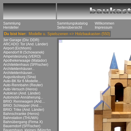
Sammlung
Sammlungskatalog
Willkommen
Hersteller
Seitenübersicht
Impressum
Du bist hier:
Modelle u. Spielszenen
=>
Holzbaukasten
(550)
3er Garage (Div. DDR)
ARCADO: Tor (And. Länder)
Airport (Eichhorn)
Alpendorf III (Schowanek)
Ampelsteürung (VERO)
Apothekerwaage (Matador)
Architektenhaus (SFFischer)
Architektenhäuser...
Architektenhäuser...
Augustusburg (Sina)
Auto-BK für 6 Modelle...
Auto-Rennbahn (Reuter)
Auto-Versuch (Heros)
Autokran (And. Länder)
Automobil-Annäherung...
BRIO: Rennwagen (And....
BRIO: Schlepper (And....
BRIO: Trike (And. Länder)
Bahnschranke (Heros)
Bahnstation (THUWA)
Bahnübergang (Firma X)
Bauerndorf (SFFischer)
Bauernhaus, kleines (Münchn....