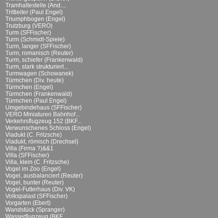
Tramhaltestelle (And....
Trittleiter (Paul Engel)
Triumphbogen (Engel)
Trutzburg (VERO)
Turm (SFFischer)
Turm (Schmidt-Spiele)
Turm, langer (SFFischer)
Turm, romanisch (Reuter)
Turm, schiefer (Frankenwald)
Turm, stark strukturiert...
Turmwagen (Schowanek)
Türmchen (Div. heute)
Türmchen (Engel)
Türmchen (Frankenwald)
Türmchen (Paul Engel)
Umgebindehaus (SFFischer)
VERO Miniaturen Bahnhof...
Verkehrsflugzeug 152 (BKF...
Verwunschenes Schloss (Engel)
Viadukt (C. Fritzsche)
Viadukt, römisch (Drechsel)
Villa (Firma ?)&&1
Villa (SFFischer)
Villa, klein (C. Fritzsche)
Vogel im Zoo (Engel)
Vogel, ausbalanciert (Reuter)
Vogel, bunter (Reuter)
Vogel-Futterhaus (Div. VK)
Volkspalast (SFFischer)
Vorgarten (Ebert)
Wandstück (Spranger)
Wasserflugzeug (BKF