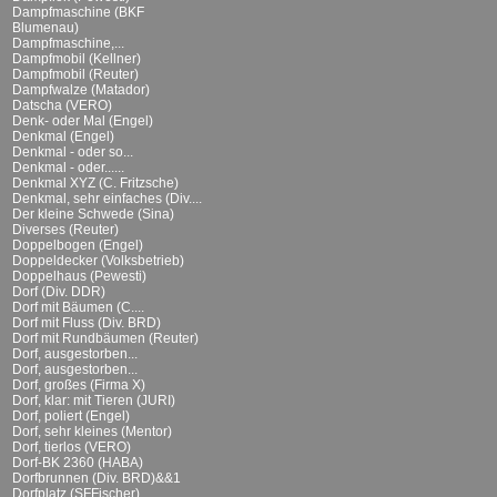
Dampfmaschine (BKF
Blumenau)
Dampfmaschine,...
Dampfmobil (Kellner)
Dampfmobil (Reuter)
Dampfwalze (Matador)
Datscha (VERO)
Denk- oder Mal (Engel)
Denkmal (Engel)
Denkmal - oder so...
Denkmal - oder......
Denkmal XYZ (C. Fritzsche)
Denkmal, sehr einfaches (Div....
Der kleine Schwede (Sina)
Diverses (Reuter)
Doppelbogen (Engel)
Doppeldecker (Volksbetrieb)
Doppelhaus (Pewesti)
Dorf (Div. DDR)
Dorf mit Bäumen (C....
Dorf mit Fluss (Div. BRD)
Dorf mit Rundbäumen (Reuter)
Dorf, ausgestorben...
Dorf, ausgestorben...
Dorf, großes (Firma X)
Dorf, klar: mit Tieren (JURI)
Dorf, poliert (Engel)
Dorf, sehr kleines (Mentor)
Dorf, tierlos (VERO)
Dorf-BK 2360 (HABA)
Dorfbrunnen (Div. BRD)&&1
Dorfplatz (SFFischer)