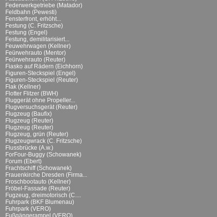
Federwerkgetriebe (Matador)
Feldbahn (Pewesti)
Fensterfront, erhöht...
Festung (C. Fritzsche)
Festung (Engel)
Festung, demilitarisiert...
Feuwehrwagen (Kellner)
Feürwehrauto (Mentor)
Feürwehrauto (Reuter)
Fiasko auf Rädern (Eichhorn)
Figuren-Steckspiel (Engel)
Figuren-Steckspiel (Reuter)
Flak (Kellner)
Flotter Flitzer (BWH)
Fluggerät ohne Propeller...
Flugversuchsgerät (Reuter)
Flugzeug (Baufix)
Flugzeug (Reuter)
Flugzeug (Reuter)
Flugzeug, grün (Reuter)
Flugzeugwrack (C. Fritzsche)
Flussbrücke (A.w.)
ForFour-Buggy (Schowanek)
Forum (Ebert)
Frachtschiff (Schowanek)
Frauenkirche Dresden (Firma...
Froschbootauto (Kellner)
Fröbel-Fassade (Reuter)
Fugzeug, dreimotorisch (C....
Fuhrpark (BKF Blumenau)
Fuhrpark (VERO)
Fußgängerampel (VERO)