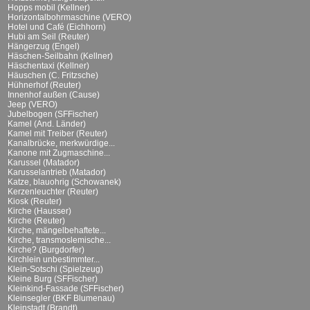
Hopps mobil (Kellner)
Horizontalbohrmaschine (VERO)
Hotel und Café (Eichhorn)
Hubi am Seil (Reuter)
Hängerzug (Engel)
Häschen-Seilbahn (Kellner)
Häschentaxi (Kellner)
Häuschen (C. Fritzsche)
Hühnerhof (Reuter)
Innenhof außen (Cause)
Jeep (VERO)
Jubelbogen (SFFischer)
Kamel (And. Länder)
Kamel mit Treiber (Reuter)
Kanalbrücke, merkwürdige...
Kanone mit Zugmaschine...
Karussel (Matador)
Karusselantrieb (Matador)
Katze, blauohrig (Schowanek)
Kerzenleuchter (Reuter)
Kiosk (Reuter)
Kirche (Hausser)
Kirche (Reuter)
Kirche, mängelbehaftete...
Kirche, transmoslemische...
Kirche? (Burgdorfer)
Kirchlein unbestimmter...
Klein-Sotschi (Spielzeug)
Kleine Burg (SFFischer)
Kleinkind-Fassade (SFFischer)
Kleinsegler (BKF Blumenau)
Kleinstadt (Brandt)