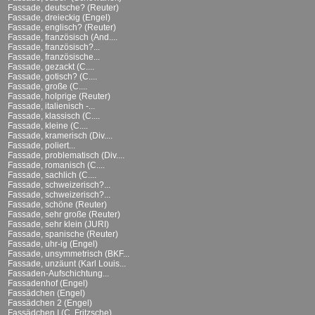
Fassade, deutsche? (Reuter)
Fassade, dreieckig (Engel)
Fassade, englisch? (Reuter)
Fassade, französisch (And....
Fassade, französisch?...
Fassade, französische...
Fassade, gezackt (C....
Fassade, gotisch? (C....
Fassade, große (C....
Fassade, holprige (Reuter)
Fassade, italienisch -...
Fassade, klassisch (C....
Fassade, kleine (C....
Fassade, kramerisch (Div....
Fassade, poliert...
Fassade, problematisch (Div....
Fassade, romanisch (C....
Fassade, sachlich (C....
Fassade, schweizerisch?...
Fassade, schweizerisch?...
Fassade, schöne (Reuter)
Fassade, sehr große (Reuter)
Fassade, sehr klein (JURI)
Fassade, spanische (Reuter)
Fassade, uhr-ig (Engel)
Fassade, unsymmetrisch (BKF...
Fassade, unzäunt (Karl Louis...
Fassaden-Aufschichtung...
Fassadenhof (Engel)
Fassädchen (Engel)
Fassädchen 2 (Engel)
Fassädchen I (C. Fritzsche)