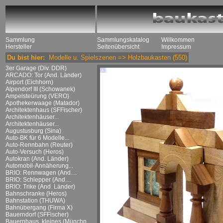
Sammlung
Sammlungskatalog
Willkommen
Hersteller
Seitenübersicht
Impressum
Du bist hier:
Modelle u. Spielszenen
=>
Holzbaukasten
(550)
3er Garage (Div. DDR)
ARCADO: Tor (And. Länder)
Airport (Eichhorn)
Alpendorf III (Schowanek)
Ampelsteürung (VERO)
Apothekerwaage (Matador)
Architektenhaus (SFFischer)
Architektenhäuser...
Architektenhäuser...
Augustusburg (Sina)
Auto-BK für 6 Modelle...
Auto-Rennbahn (Reuter)
Auto-Versuch (Heros)
Autokran (And. Länder)
Automobil-Annäherung...
BRIO: Rennwagen (And....
BRIO: Schlepper (And....
BRIO: Trike (And. Länder)
Bahnschranke (Heros)
Bahnstation (THUWA)
Bahnübergang (Firma X)
Bauerndorf (SFFischer)
Bauernhaus, kleines (Münchn....