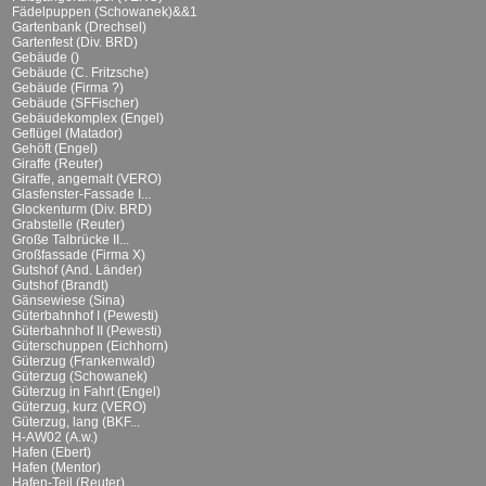
Fädelpuppen (Schowanek)&&1
Gartenbank (Drechsel)
Gartenfest (Div. BRD)
Gebäude ()
Gebäude (C. Fritzsche)
Gebäude (Firma ?)
Gebäude (SFFischer)
Gebäudekomplex (Engel)
Geflügel (Matador)
Gehöft (Engel)
Giraffe (Reuter)
Giraffe, angemalt (VERO)
Glasfenster-Fassade I...
Glockenturm (Div. BRD)
Grabstelle (Reuter)
Große Talbrücke II...
Großfassade (Firma X)
Gutshof (And. Länder)
Gutshof (Brandt)
Gänsewiese (Sina)
Güterbahnhof I (Pewesti)
Güterbahnhof II (Pewesti)
Güterschuppen (Eichhorn)
Güterzug (Frankenwald)
Güterzug (Schowanek)
Güterzug in Fahrt (Engel)
Güterzug, kurz (VERO)
Güterzug, lang (BKF...
H-AW02 (A.w.)
Hafen (Ebert)
Hafen (Mentor)
Hafen-Teil (Reuter)