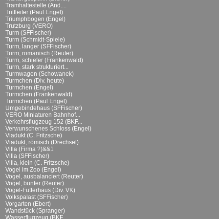
Tramhaltestelle (And....
Trittleiter (Paul Engel)
Triumphbogen (Engel)
Trutzburg (VERO)
Turm (SFFischer)
Turm (Schmidt-Spiele)
Turm, langer (SFFischer)
Turm, romanisch (Reuter)
Turm, schiefer (Frankenwald)
Turm, stark strukturiert...
Turmwagen (Schowanek)
Türmchen (Div. heute)
Türmchen (Engel)
Türmchen (Frankenwald)
Türmchen (Paul Engel)
Umgebindehaus (SFFischer)
VERO Miniaturen Bahnhof...
Verkehrsflugzeug 152 (BKF...
Verwunschenes Schloss (Engel)
Viadukt (C. Fritzsche)
Viadukt, römisch (Drechsel)
Villa (Firma ?)&&1
Villa (SFFischer)
Villa, klein (C. Fritzsche)
Vogel im Zoo (Engel)
Vogel, ausbalanciert (Reuter)
Vogel, bunter (Reuter)
Vogel-Futterhaus (Div. VK)
Volkspalast (SFFischer)
Vorgarten (Ebert)
Wandstück (Spranger)
Wasserflugzeug (BKF