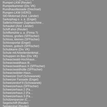
Rumpel-LKW (Reuter)
Rumpelkammer (Div. VK)
Rundhausfassade (Drechsel)
Rungen-LKW (VERO)
SIO-Motorrad (And. Länder)
Sarkophag o. s. ä. (Engel)
Sattelschlepper-Zugmaschine...
Schaukel (And. Länder)
Schiff ahoi (Reuter)
Schiffsmühle u. a. (Firma ?)
Schloss, großes (SFFischer)
Schloss, kleines (SFFischer)
Schlossportal (Engel)
Schrein, gotisch (SFFischer)
Schubkarre (Div. VK)
Schule mit Arbeiterdenkmal...
Schuppen im Bau (Div. VK)
Schwarzwald-Hochhaus...
Schwarzwaldhaus III...
Schwarzwaldhaus X (SFFischer)
Schwarzwaldhütte (SFFischer)
Schwarzwälder-Haus...
Schweizer Dorf (Schowanek)
Schweizer Fassade (Engel)
Schweizerdorf II (Schowanek)
Schweizerhaus (SFFischer)
Schweizerhaus 2 (Fa....
Schweizerhaus 2 (Fa....
Schweizerhaus 3 (Fa....
Schützenpanzer (C....
Segelschiff (Reuter)
Seilakrobat (Reuter)