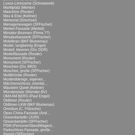
Luxus-Limousine (Schowanek)
Marktplatz (Mentor)
Maschine (Reuter)
Max & Else (Kellner)
Memorial (Drechsel)
Menageriewagen (SFFischer)
Merkel-Fassade (Merkel)
Miniatur-Brunnen (Firma ??)
Miniaturbauwerk (SFFischer)
Mobilkran (BKF Blumenau)
Model, langbeinig (Engel)
Modell, kleenes (Div. DDR)
Modellfassade (Reuter)
Monument (Reuter)
Monument (SFFischer)
Moschee (Div. BRD)
Moschee, große (SFFischer)
Multibrücke (Reuter)
Musterddesign, eigenes...
Märchenschloss, oriental....
Mäuslein Quiek (Kellner)
Münsterplatz (Münster-BV)
OMA AM BERG (Paul Engel)
Oldtimer (Reuter)
Oldtimer-LKW (BKF Blumenau)
Omnibus (C. Fritzsche)
Opas China-Fassade (And....
Ozeandampfer (JURI)
Ozeandampfer (SFFischer)
PSW (PersonenStandWagen)...
Parkschloss-Fassade, große...
Parqüt (SFFischer)