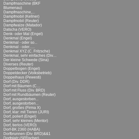
Dampfmaschine (BKF
Blumenau)
Dampfmaschine,...
Dampfmobil (Kellner)
Dampfmobil (Reuter)
Dampfwalze (Matador)
Datscha (VERO)
Denk- oder Mal (Engel)
Denkmal (Engel)
Denkmal - oder so...
Denkmal - oder......
Denkmal XYZ (C. Fritzsche)
Denkmal, sehr einfaches (Div....
Der kleine Schwede (Sina)
Diverses (Reuter)
Doppelbogen (Engel)
Doppeldecker (Volksbetrieb)
Doppelhaus (Pewesti)
Dorf (Div. DDR)
Dorf mit Bäumen (C....
Dorf mit Fluss (Div. BRD)
Dorf mit Rundbäumen (Reuter)
Dorf, ausgestorben...
Dorf, ausgestorben...
Dorf, großes (Firma X)
Dorf, klar: mit Tieren (JURI)
Dorf, poliert (Engel)
Dorf, sehr kleines (Mentor)
Dorf, tierlos (VERO)
Dorf-BK 2360 (HABA)
Dorfbrunnen (Div. BRD)&&1
Dorfplatz (SFFischer)