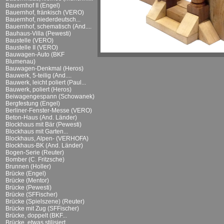
Bauernhof II (Engel)
Bauernhof, fränkisch (VERO)
Bauernhof, niederdeutsch...
Bauernhof, schematisch (And....
Bauhaus-Villa (Pewesti)
Baustelle (VERO)
Baustelle II (VERO)
Bauwagen-Auto (BKF
Blumenau)
Bauwagen-Denkmal (Heros)
Bauwerk, 5-teilig (And....
Bauwerk, leicht poliert (Paul...
Bauwerk, poliert (Heros)
Beiwagengespann (Schowanek)
Bergfestung (Engel)
Berliner-Fenster-Messe (VERO)
Beton-Haus (And. Länder)
Blockhaus mit Bär (Pewesti)
Blockhaus mit Garten...
Blockhaus, Alpen- (VERHOFA)
Blockhaus-BK (And. Länder)
Bogen-Serie (Reuter)
Bomber (C. Fritzsche)
Brunnen (Holler)
Brücke (Engel)
Brücke (Mentor)
Brücke (Pewesti)
Brücke (SFFischer)
Brücke (Spielszene) (Reuter)
Brücke mit Zug (SFFischer)
Brücke, doppelt (BKF...
Brücke, etwas stilisiert...