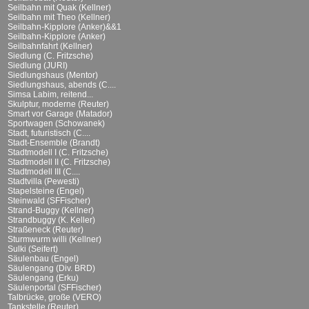
Seilbahn mit Quak (Kellner)
Seilbahn mit Theo (Kellner)
Seilbahn-Kipplore (Anker)&&1
Seilbahn-Kipplore (Anker)
Seilbahnfahrt (Kellner)
Siedlung (C. Fritzsche)
Siedlung (JURI)
Siedlungshaus (Mentor)
Siedlungshaus, abends (C....
Simsa Labim, reitend...
Skulptur, moderne (Reuter)
Smart vor Garage (Matador)
Sportwagen (Schowanek)
Stadt, futuristisch (C....
Stadt-Ensemble (Brandt)
Stadtmodell I (C. Fritzsche)
Stadtmodell II (C. Fritzsche)
Stadtmodell III (C....
Stadtvilla (Pewesti)
Stapelsteine (Engel)
Steinwald (SFFischer)
Strand-Buggy (Kellner)
Strandbuggy (K. Keller)
Straßeneck (Reuter)
Sturmwurm willi (Kellner)
Sulki (Seifert)
Säulenbau (Engel)
Säulengang (Div. BRD)
Säulengang (Erku)
Säulenportal (SFFischer)
Talbrücke, große (VERO)
Tankstelle (Reuter)