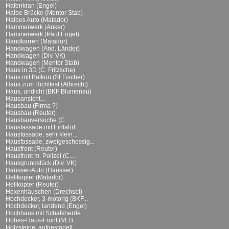
Hafenkran (Engel)
Halbe Brücke (Mentor Stab)
Halbes Auto (Matador)
Hammerwerk (Anker)
Hammerwerk (Paul Engel)
Handkarren (Matador)
Handwagen (And. Länder)
Handwagen (Div. VK)
Handwagen (Mentor Stab)
Haus in 3D (C. Fritzsche)
Haus mit Balkon (SFFischer)
Haus zum Richtfest (Albrecht)
Haus, undicht (BKF Blumenau)
Hausansicht...
Hausbau (Firma ?)
Hausbau (Reuter)
Hausbauversuche (C....
Hausfassade mit Einfahrt...
Hausfassade, sehr klein...
Hausfassade, zweigeschossig...
Hausfront (Reuter)
Hausfront m. Polizei (C....
Hausgrundstück (Div. VK)
Hausser-Auto (Hausser)
Helikopter (Matador)
Helikopter (Reuter)
Hexenhäuschen (Drechsel)
Hochdecker, 3-motorig (BKF...
Hochdecker, landend (Engel)
Hochhaus mit Schafsherde...
Hohes-Haus-Front (VEB...
Holzsteine, aufgestapelt...