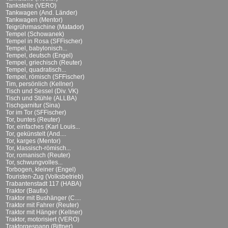
Tankstelle (VERO)
Tankwagen (And. Länder)
Tankwagen (Mentor)
Teigrührmaschine (Matador)
Tempel (Schowanek)
Tempel in Rosa (SFFischer)
Tempel, babylonisch...
Tempel, deutsch (Engel)
Tempel, griechisch (Reuter)
Tempel, quadratisch...
Tempel, römisch (SFFischer)
Tim, persönlich (Kellner)
Tisch und Sessel (Div. VK)
Tisch und Stühle (ALLBA)
Tischgarnitur (Sina)
Tor im Tor (SFFischer)
Tor, buntes (Reuter)
Tor, einfaches (Karl Louis...
Tor, gekünstelt (And....
Tor, karges (Mentor)
Tor, klassisch-römisch...
Tor, romanisch (Reuter)
Tor, schwungvolles...
Torbogen, kleiner (Engel)
Touristen-Zug (Volksbetrieb)
Trabantenstadt 117 (HABA)
Traktor (Baufix)
Traktor mit Bushänger (C....
Traktor mit Fahrer (Reuter)
Traktor mit Hänger (Kellner)
Traktor, motorisiert (VERO)
Traktorgespann (Bittner)