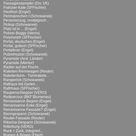
Passagierdampfer (Div. VK)
Patrizier-Kate (SFFischer)
Pavillion (Engel)
Perlmännchen I (Schowanek)
Personenzug, nostalgisch...
Pickup (Schowanek)
Platz ist in ... (Engel)
Polizei-Buggy (Heros)
Polymorph (SFFischer)
Portal, deutsches (Engel)
Portal, gotisch (SFFischer)
Portalkran (Engel)
Putzelmutzel (Schowanek)
Pyramide (And. Länder)
Pyramide (Mentor)
Radler auf der Flucht...
Raketen-Rennwagen (Reuter)
Raketenturm - Turmrakete...
Rangierlok (Schowanek)
Rathaus mit Garten...
Rathhaus (SFFischer)
Raupenschlepper (VERO)
Reitparcour (BKF Blumenau)
Renaissance-Beginn (Engel)
Renaissance-Ecke (Engel)
Renaissance-Fassade? (Engel)
Renngespann (Schowanek)
Reuter-Fassade (Reuter)
Rikscha-Gespann (Schowanek)
Ritterburg (VERO)
Ruck + Zuck, integriert...
Ruinen & Bögen (Ebert)