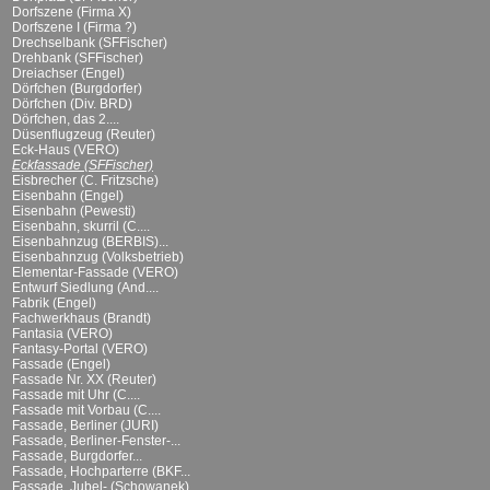
Dorfszene (Firma X)
Dorfszene I (Firma ?)
Drechselbank (SFFischer)
Drehbank (SFFischer)
Dreiachser (Engel)
Dörfchen (Burgdorfer)
Dörfchen (Div. BRD)
Dörfchen, das 2....
Düsenflugzeug (Reuter)
Eck-Haus (VERO)
Eckfassade (SFFischer)
Eisbrecher (C. Fritzsche)
Eisenbahn (Engel)
Eisenbahn (Pewesti)
Eisenbahn, skurril (C....
Eisenbahnzug (BERBIS)...
Eisenbahnzug (Volksbetrieb)
Elementar-Fassade (VERO)
Entwurf Siedlung (And....
Fabrik (Engel)
Fachwerkhaus (Brandt)
Fantasia (VERO)
Fantasy-Portal (VERO)
Fassade (Engel)
Fassade Nr. XX (Reuter)
Fassade mit Uhr (C....
Fassade mit Vorbau (C....
Fassade, Berliner (JURI)
Fassade, Berliner-Fenster-...
Fassade, Burgdorfer...
Fassade, Hochparterre (BKF...
Fassade, Jubel- (Schowanek)