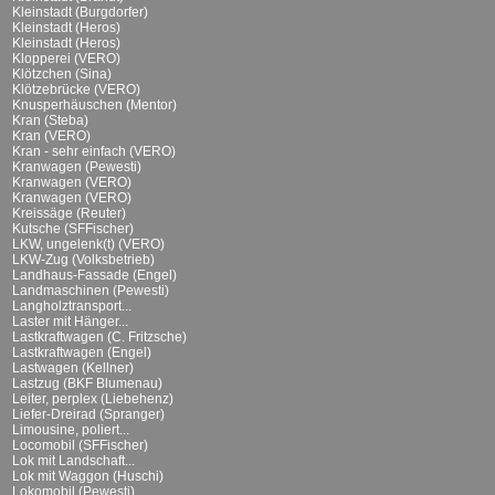
Kleinstadt (Burgdorfer)
Kleinstadt (Heros)
Kleinstadt (Heros)
Klopperei (VERO)
Klötzchen (Sina)
Klötzebrücke (VERO)
Knusperhäuschen (Mentor)
Kran (Steba)
Kran (VERO)
Kran - sehr einfach (VERO)
Kranwagen (Pewesti)
Kranwagen (VERO)
Kranwagen (VERO)
Kreissäge (Reuter)
Kutsche (SFFischer)
LKW, ungelenk(t) (VERO)
LKW-Zug (Volksbetrieb)
Landhaus-Fassade (Engel)
Landmaschinen (Pewesti)
Langholztransport...
Laster mit Hänger...
Lastkraftwagen (C. Fritzsche)
Lastkraftwagen (Engel)
Lastwagen (Kellner)
Lastzug (BKF Blumenau)
Leiter, perplex (Liebehenz)
Liefer-Dreirad (Spranger)
Limousine, poliert...
Locomobil (SFFischer)
Lok mit Landschaft...
Lok mit Waggon (Huschi)
Lokomobil (Pewesti)