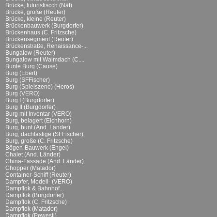
Brücke, futuristiscch (Näf)
Brücke, große (Reuter)
Brücke, kleine (Reuter)
Brückenbauwerk (Burgdorfer)
Brückenhaus (C. Fritzsche)
Brückensegment (Reuter)
Brückenstraße, Renaissance-...
Bungalow (Reuter)
Bungalow mit Walmdach (C....
Bunte Burg (Cause)
Burg (Ebert)
Burg (SFFischer)
Burg (Spielszene) (Heros)
Burg (VERO)
Burg I (Burgdorfer)
Burg II (Burgdorfer)
Burg mit Inventar (VERO)
Burg, belagert (Eichhorn)
Burg, bunt (And. Länder)
Burg, dachlastige (SFFischer)
Burg, große (C. Fritzsche)
Bögen-Bauwerk (Engel)
Chalet (And. Länder)
China-Fassade (And. Länder)
Chopper (Matador)
Container-Schiff (Reuter)
Dampfer, Modell- (VERO)
Dampflok & Bahnhof...
Dampflok (Burgdorfer)
Dampflok (C. Fritzsche)
Dampflok (Matador)
Dampflok (Pewesti)