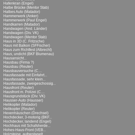
Hafenkran (Engel)
Halbe Brücke (Mentor Stab)
Halbes Auto (Matador)
Hammerwerk (Anker)
Hammerwerk (Paul Engel)
Handkarren (Matador)
Handwagen (And. Länder)
Handwagen (Div. VK)
Handwagen (Mentor Stab)
Haus in 3D (C. Fritzsche)
Haus mit Balkon (SFFischer)
Haus zum Richtfest (Albrecht)
Haus, undicht (BKF Blumenau)
Hausansicht...
Hausbau (Firma ?)
Hausbau (Reuter)
Hausbauversuche (C....
Hausfassade mit Einfahrt...
Hausfassade, sehr klein...
Hausfassade, zweigeschossig...
Hausfront (Reuter)
Hausfront m. Polizei (C....
Hausgrundstück (Div. VK)
Hausser-Auto (Hausser)
Helikopter (Matador)
Helikopter (Reuter)
Hexenhäuschen (Drechsel)
Hochdecker, 3-motorig (BKF...
Hochdecker, landend (Engel)
Hochhaus mit Schafsherde...
Hohes-Haus-Front (VEB...
Holzsteine, aufgestapelt...