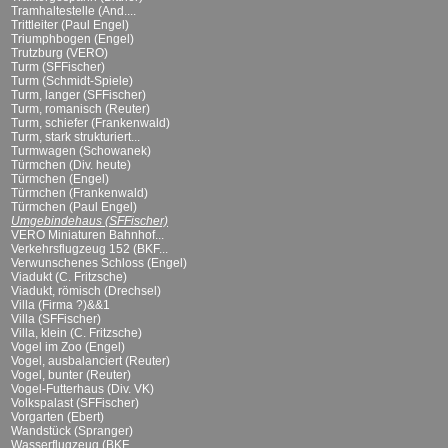
Tramhaltestelle (And....
Trittleiter (Paul Engel)
Triumphbogen (Engel)
Trutzburg (VERO)
Turm (SFFischer)
Turm (Schmidt-Spiele)
Turm, langer (SFFischer)
Turm, romanisch (Reuter)
Turm, schiefer (Frankenwald)
Turm, stark strukturiert...
Turmwagen (Schowanek)
Türmchen (Div. heute)
Türmchen (Engel)
Türmchen (Frankenwald)
Türmchen (Paul Engel)
Umgebindehaus (SFFischer)
VERO Miniaturen Bahnhof...
Verkehrsflugzeug 152 (BKF...
Verwunschenes Schloss (Engel)
Viadukt (C. Fritzsche)
Viadukt, römisch (Drechsel)
Villa (Firma ?)&&1
Villa (SFFischer)
Villa, klein (C. Fritzsche)
Vogel im Zoo (Engel)
Vogel, ausbalanciert (Reuter)
Vogel, bunter (Reuter)
Vogel-Futterhaus (Div. VK)
Volkspalast (SFFischer)
Vorgarten (Ebert)
Wandstück (Spranger)
Wasserflugzeug (BKF