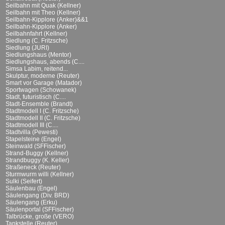
Seilbahn mit Quak (Kellner)
Seilbahn mit Theo (Kellner)
Seilbahn-Kipplore (Anker)&&1
Seilbahn-Kipplore (Anker)
Seilbahnfahrt (Kellner)
Siedlung (C. Fritzsche)
Siedlung (JURI)
Siedlungshaus (Mentor)
Siedlungshaus, abends (C....
Simsa Labim, reitend...
Skulptur, moderne (Reuter)
Smart vor Garage (Matador)
Sportwagen (Schowanek)
Stadt, futuristisch (C....
Stadt-Ensemble (Brandt)
Stadtmodell I (C. Fritzsche)
Stadtmodell II (C. Fritzsche)
Stadtmodell III (C....
Stadtvilla (Pewesti)
Stapelsteine (Engel)
Steinwald (SFFischer)
Strand-Buggy (Kellner)
Strandbuggy (K. Keller)
Straßeneck (Reuter)
Sturmwurm willi (Kellner)
Sulki (Seifert)
Säulenbau (Engel)
Säulengang (Div. BRD)
Säulengang (Erku)
Säulenportal (SFFischer)
Talbrücke, große (VERO)
Tankstelle (Reuter)