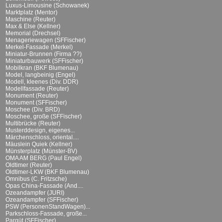
Luxus-Limousine (Schowanek)
Marktplatz (Mentor)
Maschine (Reuter)
Max & Else (Kellner)
Memorial (Drechsel)
Menageriewagen (SFFischer)
Merkel-Fassade (Merkel)
Miniatur-Brunnen (Firma ??)
Miniaturbauwerk (SFFischer)
Mobilkran (BKF Blumenau)
Model, langbeinig (Engel)
Modell, kleenes (Div. DDR)
Modellfassade (Reuter)
Monument (Reuter)
Monument (SFFischer)
Moschee (Div. BRD)
Moschee, große (SFFischer)
Multibrücke (Reuter)
Musterddesign, eigenes...
Märchenschloss, oriental....
Mäuslein Quiek (Kellner)
Münsterplatz (Münster-BV)
OMA AM BERG (Paul Engel)
Oldtimer (Reuter)
Oldtimer-LKW (BKF Blumenau)
Omnibus (C. Fritzsche)
Opas China-Fassade (And....
Ozeandampfer (JURI)
Ozeandampfer (SFFischer)
PSW (PersonenStandWagen)...
Parkschloss-Fassade, große...
Parqüt (SFFischer)