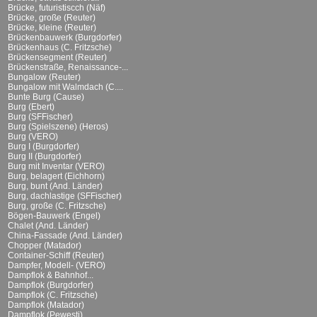
Brücke, futuristiscch (Näf)
Brücke, große (Reuter)
Brücke, kleine (Reuter)
Brückenbauwerk (Burgdorfer)
Brückenhaus (C. Fritzsche)
Brückensegment (Reuter)
Brückenstraße, Renaissance-...
Bungalow (Reuter)
Bungalow mit Walmdach (C....
Bunte Burg (Cause)
Burg (Ebert)
Burg (SFFischer)
Burg (Spielszene) (Heros)
Burg (VERO)
Burg I (Burgdorfer)
Burg II (Burgdorfer)
Burg mit Inventar (VERO)
Burg, belagert (Eichhorn)
Burg, bunt (And. Länder)
Burg, dachlastige (SFFischer)
Burg, große (C. Fritzsche)
Bögen-Bauwerk (Engel)
Chalet (And. Länder)
China-Fassade (And. Länder)
Chopper (Matador)
Container-Schiff (Reuter)
Dampfer, Modell- (VERO)
Dampflok & Bahnhof...
Dampflok (Burgdorfer)
Dampflok (C. Fritzsche)
Dampflok (Matador)
Dampflok (Pewesti)