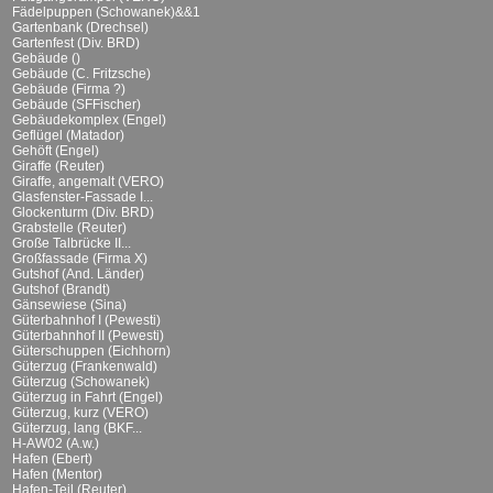
Fädelpuppen (Schowanek)&&1
Gartenbank (Drechsel)
Gartenfest (Div. BRD)
Gebäude ()
Gebäude (C. Fritzsche)
Gebäude (Firma ?)
Gebäude (SFFischer)
Gebäudekomplex (Engel)
Geflügel (Matador)
Gehöft (Engel)
Giraffe (Reuter)
Giraffe, angemalt (VERO)
Glasfenster-Fassade I...
Glockenturm (Div. BRD)
Grabstelle (Reuter)
Große Talbrücke II...
Großfassade (Firma X)
Gutshof (And. Länder)
Gutshof (Brandt)
Gänsewiese (Sina)
Güterbahnhof I (Pewesti)
Güterbahnhof II (Pewesti)
Güterschuppen (Eichhorn)
Güterzug (Frankenwald)
Güterzug (Schowanek)
Güterzug in Fahrt (Engel)
Güterzug, kurz (VERO)
Güterzug, lang (BKF...
H-AW02 (A.w.)
Hafen (Ebert)
Hafen (Mentor)
Hafen-Teil (Reuter)