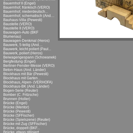
Bauernhof II (Engel)
Bauernhof, fränkisch (VERO)
Bauernhof, niederdeutsch...
Bauernhof, schematisch (And....
Bauhaus-Villa (Pewesti)
Baustelle (VERO)
Baustelle II (VERO)
Bauwagen-Auto (BKF
Blumenau)
Bauwagen-Denkmal (Heros)
Bauwerk, 5-teilig (And....
Bauwerk, leicht poliert (Paul...
Bauwerk, poliert (Heros)
Beiwagengespann (Schowanek)
Bergfestung (Engel)
Berliner-Fenster-Messe (VERO)
Beton-Haus (And. Länder)
Blockhaus mit Bär (Pewesti)
Blockhaus mit Garten...
Blockhaus, Alpen- (VERHOFA)
Blockhaus-BK (And. Länder)
Bogen-Serie (Reuter)
Bomber (C. Fritzsche)
Brunnen (Holler)
Brücke (Engel)
Brücke (Mentor)
Brücke (Pewesti)
Brücke (SFFischer)
Brücke (Spielszene) (Reuter)
Brücke mit Zug (SFFischer)
Brücke, doppelt (BKF...
Brücke, etwas stilisiert...