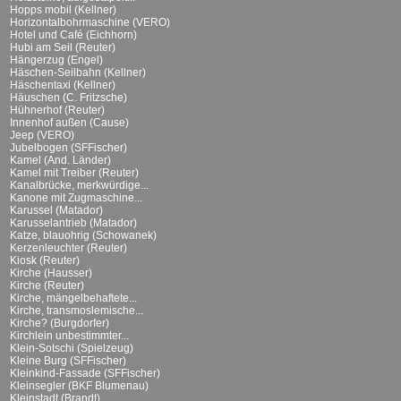
Hopps mobil (Kellner)
Horizontalbohrmaschine (VERO)
Hotel und Café (Eichhorn)
Hubi am Seil (Reuter)
Hängerzug (Engel)
Häschen-Seilbahn (Kellner)
Häschentaxi (Kellner)
Häuschen (C. Fritzsche)
Hühnerhof (Reuter)
Innenhof außen (Cause)
Jeep (VERO)
Jubelbogen (SFFischer)
Kamel (And. Länder)
Kamel mit Treiber (Reuter)
Kanalbrücke, merkwürdige...
Kanone mit Zugmaschine...
Karussel (Matador)
Karusselantrieb (Matador)
Katze, blauohrig (Schowanek)
Kerzenleuchter (Reuter)
Kiosk (Reuter)
Kirche (Hausser)
Kirche (Reuter)
Kirche, mängelbehaftete...
Kirche, transmoslemische...
Kirche? (Burgdorfer)
Kirchlein unbestimmter...
Klein-Sotschi (Spielzeug)
Kleine Burg (SFFischer)
Kleinkind-Fassade (SFFischer)
Kleinsegler (BKF Blumenau)
Kleinstadt (Brandt)