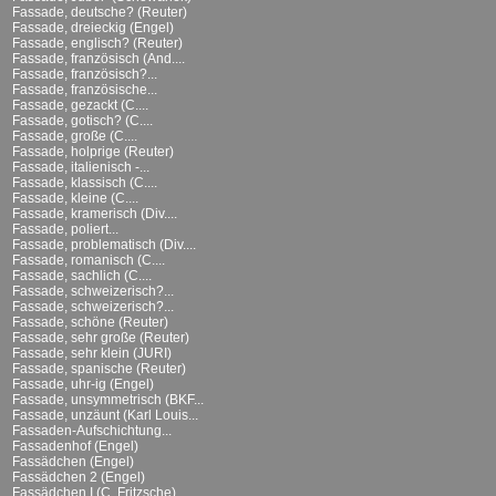
Fassade, deutsche? (Reuter)
Fassade, dreieckig (Engel)
Fassade, englisch? (Reuter)
Fassade, französisch (And....
Fassade, französisch?...
Fassade, französische...
Fassade, gezackt (C....
Fassade, gotisch? (C....
Fassade, große (C....
Fassade, holprige (Reuter)
Fassade, italienisch -...
Fassade, klassisch (C....
Fassade, kleine (C....
Fassade, kramerisch (Div....
Fassade, poliert...
Fassade, problematisch (Div....
Fassade, romanisch (C....
Fassade, sachlich (C....
Fassade, schweizerisch?...
Fassade, schweizerisch?...
Fassade, schöne (Reuter)
Fassade, sehr große (Reuter)
Fassade, sehr klein (JURI)
Fassade, spanische (Reuter)
Fassade, uhr-ig (Engel)
Fassade, unsymmetrisch (BKF...
Fassade, unzäunt (Karl Louis...
Fassaden-Aufschichtung...
Fassadenhof (Engel)
Fassädchen (Engel)
Fassädchen 2 (Engel)
Fassädchen I (C. Fritzsche)