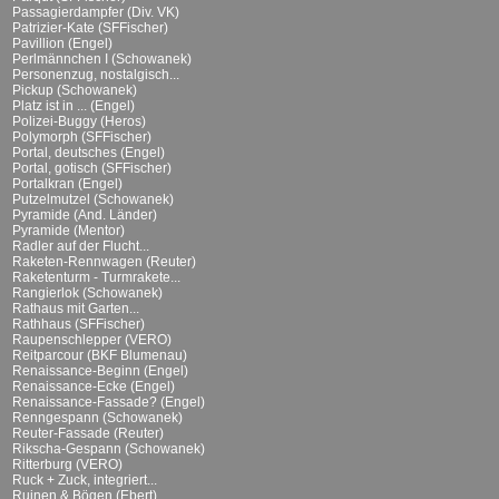
Passagierdampfer (Div. VK)
Patrizier-Kate (SFFischer)
Pavillion (Engel)
Perlmännchen I (Schowanek)
Personenzug, nostalgisch...
Pickup (Schowanek)
Platz ist in ... (Engel)
Polizei-Buggy (Heros)
Polymorph (SFFischer)
Portal, deutsches (Engel)
Portal, gotisch (SFFischer)
Portalkran (Engel)
Putzelmutzel (Schowanek)
Pyramide (And. Länder)
Pyramide (Mentor)
Radler auf der Flucht...
Raketen-Rennwagen (Reuter)
Raketenturm - Turmrakete...
Rangierlok (Schowanek)
Rathaus mit Garten...
Rathhaus (SFFischer)
Raupenschlepper (VERO)
Reitparcour (BKF Blumenau)
Renaissance-Beginn (Engel)
Renaissance-Ecke (Engel)
Renaissance-Fassade? (Engel)
Renngespann (Schowanek)
Reuter-Fassade (Reuter)
Rikscha-Gespann (Schowanek)
Ritterburg (VERO)
Ruck + Zuck, integriert...
Ruinen & Bögen (Ebert)