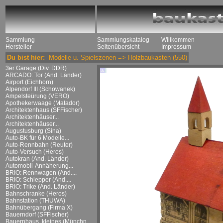
Sammlung
Sammlungskatalog
Willkommen
Hersteller
Seitenübersicht
Impressum
Du bist hier:
Modelle u. Spielszenen
=>
Holzbaukasten
(550)
3er Garage (Div. DDR)
ARCADO: Tor (And. Länder)
Airport (Eichhorn)
Alpendorf III (Schowanek)
Ampelsteürung (VERO)
Apothekerwaage (Matador)
Architektenhaus (SFFischer)
Architektenhäuser...
Architektenhäuser...
Augustusburg (Sina)
Auto-BK für 6 Modelle...
Auto-Rennbahn (Reuter)
Auto-Versuch (Heros)
Autokran (And. Länder)
Automobil-Annäherung...
BRIO: Rennwagen (And....
BRIO: Schlepper (And....
BRIO: Trike (And. Länder)
Bahnschranke (Heros)
Bahnstation (THUWA)
Bahnübergang (Firma X)
Bauerndorf (SFFischer)
Bauernhaus, kleines (Münchn....