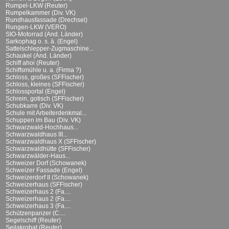
Rumpel-LKW (Reuter)
Rumpelkammer (Div. VK)
Rundhausfassade (Drechsel)
Rungen-LKW (VERO)
SIO-Motorrad (And. Länder)
Sarkophag o. s. ä. (Engel)
Sattelschlepper-Zugmaschine...
Schaukel (And. Länder)
Schiff ahoi (Reuter)
Schiffsmühle u. a. (Firma ?)
Schloss, großes (SFFischer)
Schloss, kleines (SFFischer)
Schlossportal (Engel)
Schrein, gotisch (SFFischer)
Schubkarre (Div. VK)
Schule mit Arbeiterdenkmal...
Schuppen im Bau (Div. VK)
Schwarzwald-Hochhaus...
Schwarzwaldhaus III...
Schwarzwaldhaus X (SFFischer)
Schwarzwaldhütte (SFFischer)
Schwarzwälder-Haus...
Schweizer Dorf (Schowanek)
Schweizer Fassade (Engel)
Schweizerdorf II (Schowanek)
Schweizerhaus (SFFischer)
Schweizerhaus 2 (Fa....
Schweizerhaus 2 (Fa....
Schweizerhaus 3 (Fa....
Schützenpanzer (C....
Segelschiff (Reuter)
Seilakrobat (Reuter)