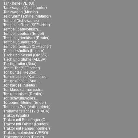
Tankstelle (VERO)
Tankwagen (And. Länder)
Tankwagen (Mentor)
Teigrührmaschine (Matador)
Tempel (Schowanek)
Tempel in Rosa (SFFischer)
Tempel, babylonisch...
Tempel, deutsch (Engel)
Tempel, griechisch (Reuter)
Tempel, quadratisch...
Tempel, römisch (SFFischer)
Tim, persönlich (Kellner)
Tisch und Sessel (Div. VK)
Tisch und Stühle (ALLBA)
Tischgarnitur (Sina)
Tor im Tor (SFFischer)
Tor, buntes (Reuter)
Tor, einfaches (Karl Louis...
Tor, gekünstelt (And....
Tor, karges (Mentor)
Tor, klassisch-römisch...
Tor, romanisch (Reuter)
Tor, schwungvolles...
Torbogen, kleiner (Engel)
Touristen-Zug (Volksbetrieb)
Trabantenstadt 117 (HABA)
Traktor (Baufix)
Traktor mit Bushänger (C....
Traktor mit Fahrer (Reuter)
Traktor mit Hänger (Kellner)
Traktor, motorisiert (VERO)
Traktorgespann (Bittner)