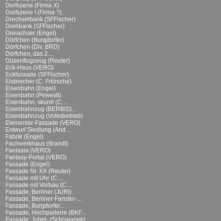
Dorfszene (Firma X)
Dorfszene I (Firma ?)
Drechselbank (SFFischer)
Drehbank (SFFischer)
Dreiachser (Engel)
Dörfchen (Burgdorfer)
Dörfchen (Div. BRD)
Dörfchen, das 2....
Düsenflugzeug (Reuter)
Eck-Haus (VERO)
Eckfassade (SFFischer)
Eisbrecher (C. Fritzsche)
Eisenbahn (Engel)
Eisenbahn (Pewesti)
Eisenbahn, skurril (C....
Eisenbahnzug (BERBIS)...
Eisenbahnzug (Volksbetrieb)
Elementar-Fassade (VERO)
Entwurf Siedlung (And....
Fabrik (Engel)
Fachwerkhaus (Brandt)
Fantasia (VERO)
Fantasy-Portal (VERO)
Fassade (Engel)
Fassade Nr. XX (Reuter)
Fassade mit Uhr (C....
Fassade mit Vorbau (C....
Fassade, Berliner (JURI)
Fassade, Berliner-Fenster-...
Fassade, Burgdorfer...
Fassade, Hochparterre (BKF...
Fassade, Jubel- (Schowanek)