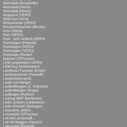
Kleinstadt (Burgdorfer)
Kleinstadt (Heros)
Kleinstadt (Heros)
Klopperei (VERO)
Klötzchen (Sina)
Klötzebrücke (VERO)
Knusperhäuschen (Mentor)
Kran (Steba)
Kran (VERO)
Kran - sehr einfach (VERO)
Kranwagen (Pewesti)
Kranwagen (VERO)
Kranwagen (VERO)
Kreissäge (Reuter)
Kutsche (SFFischer)
LKW, ungelenk(t) (VERO)
LKW-Zug (Volksbetrieb)
Landhaus-Fassade (Engel)
Landmaschinen (Pewesti)
Langholztransport...
Laster mit Hänger...
Lastkraftwagen (C. Fritzsche)
Lastkraftwagen (Engel)
Lastwagen (Kellner)
Lastzug (BKF Blumenau)
Leiter, perplex (Liebehenz)
Liefer-Dreirad (Spranger)
Limousine, poliert...
Locomobil (SFFischer)
Lok mit Landschaft...
Lok mit Waggon (Huschi)
Lokomobil (Pewesti)