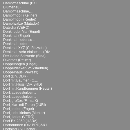
Dampfmaschine (BKF
Blumenau)
Dampfmaschine,...
Dampfmobil (Kellner)
Dampfmobil (Reuter)
Dampfwalze (Matador)
Datscha (VERO)
Denk- oder Mal (Engel)
Denkmal (Engel)
Denkmal - oder so...
Denkmal - oder......
Denkmal XYZ (C. Fritzsche)
Denkmal, sehr einfaches (Div....
Der kleine Schwede (Sina)
Diverses (Reuter)
Doppelbogen (Engel)
Doppeldecker (Volksbetrieb)
Doppelhaus (Pewesti)
Dorf (Div. DDR)
Dorf mit Bäumen (C....
Dorf mit Fluss (Div. BRD)
Dorf mit Rundbäumen (Reuter)
Dorf, ausgestorben...
Dorf, ausgestorben...
Dorf, großes (Firma X)
Dorf, klar: mit Tieren (JURI)
Dorf, poliert (Engel)
Dorf, sehr kleines (Mentor)
Dorf, tierlos (VERO)
Dorf-BK 2360 (HABA)
Dorfbrunnen (Div. BRD)&&1
Dorfplatz (SFFischer)