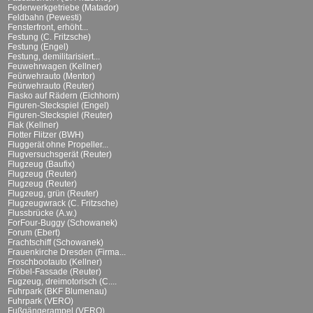
Federwerkgetriebe (Matador)
Feldbahn (Pewesti)
Fensterfront, erhöht...
Festung (C. Fritzsche)
Festung (Engel)
Festung, demilitarisiert...
Feuwehrwagen (Kellner)
Feürwehrauto (Mentor)
Feürwehrauto (Reuter)
Fiasko auf Rädern (Eichhorn)
Figuren-Steckspiel (Engel)
Figuren-Steckspiel (Reuter)
Flak (Kellner)
Flotter Flitzer (BWH)
Fluggerät ohne Propeller...
Flugversuchsgerät (Reuter)
Flugzeug (Baufix)
Flugzeug (Reuter)
Flugzeug (Reuter)
Flugzeug, grün (Reuter)
Flugzeugwrack (C. Fritzsche)
Flussbrücke (A.w.)
ForFour-Buggy (Schowanek)
Forum (Ebert)
Frachtschiff (Schowanek)
Frauenkirche Dresden (Firma...
Froschbootauto (Kellner)
Fröbel-Fassade (Reuter)
Fugzeug, dreimotorisch (C....
Fuhrpark (BKF Blumenau)
Fuhrpark (VERO)
Fußgängerampel (VERO)