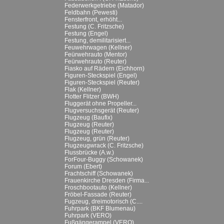
Federwerkgetriebe (Matador)
Feldbahn (Pewesti)
Fensterfront, erhöht...
Festung (C. Fritzsche)
Festung (Engel)
Festung, demilitarisiert...
Feuwehrwagen (Kellner)
Feürwehrauto (Mentor)
Feürwehrauto (Reuter)
Fiasko auf Rädern (Eichhorn)
Figuren-Steckspiel (Engel)
Figuren-Steckspiel (Reuter)
Flak (Kellner)
Flotter Flitzer (BWH)
Fluggerät ohne Propeller...
Flugversuchsgerät (Reuter)
Flugzeug (Baufix)
Flugzeug (Reuter)
Flugzeug (Reuter)
Flugzeug, grün (Reuter)
Flugzeugwrack (C. Fritzsche)
Flussbrücke (A.w.)
ForFour-Buggy (Schowanek)
Forum (Ebert)
Frachtschiff (Schowanek)
Frauenkirche Dresden (Firma...
Froschbootauto (Kellner)
Fröbel-Fassade (Reuter)
Fugzeug, dreimotorisch (C....
Fuhrpark (BKF Blumenau)
Fuhrpark (VERO)
Fußgängerampel (VERO)