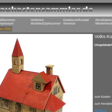
Willkommen
Helferlein
Gästebuch/Kontakt
Abrufdateie
Impressum
Modelle&Spielszenen
Verweise
Wiederherst
en
(550)
Volks-Ku
Umgebinde
zum Kasten
zum Herstell
Großbild