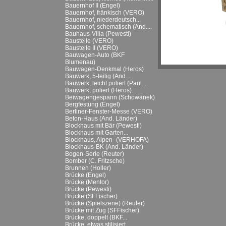
Bauernhof II (Engel)
Bauernhof, fränkisch (VERO)
Bauernhof, niederdeutsch...
Bauernhof, schematisch (And....
Bauhaus-Villa (Pewesti)
Baustelle (VERO)
Baustelle II (VERO)
Bauwagen-Auto (BKF
Blumenau)
Bauwagen-Denkmal (Heros)
Bauwerk, 5-teilig (And....
Bauwerk, leicht poliert (Paul...
Bauwerk, poliert (Heros)
Beiwagengespann (Schowanek)
Bergfestung (Engel)
Berliner-Fenster-Messe (VERO)
Beton-Haus (And. Länder)
Blockhaus mit Bär (Pewesti)
Blockhaus mit Garten...
Blockhaus, Alpen- (VERHOFA)
Blockhaus-BK (And. Länder)
Bogen-Serie (Reuter)
Bomber (C. Fritzsche)
Brunnen (Holler)
Brücke (Engel)
Brücke (Mentor)
Brücke (Pewesti)
Brücke (SFFischer)
Brücke (Spielszene) (Reuter)
Brücke mit Zug (SFFischer)
Brücke, doppelt (BKF...
Brücke, etwas stilisiert...