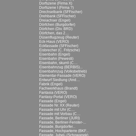
Dorfszene (Firma X)
Dorfszene I (Firma ?)
Drechselbank (SFFischer)
Drehbank (SFFischer)
Dreiachser (Engel)
Dörfchen (Burgdorfer)
Dörfchen (Div. BRD)
Dörfchen, das 2....
Düsenflugzeug (Reuter)
Eck-Haus (VERO)
Eckfassade (SFFischer)
Eisbrecher (C. Fritzsche)
Eisenbahn (Engel)
Eisenbahn (Pewesti)
Eisenbahn, skurril (C....
Eisenbahnzug (BERBIS)...
Eisenbahnzug (Volksbetrieb)
Elementar-Fassade (VERO)
Entwurf Siedlung (And....
Fabrik (Engel)
Fachwerkhaus (Brandt)
Fantasia (VERO)
Fantasy-Portal (VERO)
Fassade (Engel)
Fassade Nr. XX (Reuter)
Fassade mit Uhr (C....
Fassade mit Vorbau (C....
Fassade, Berliner (JURI)
Fassade, Berliner-Fenster-...
Fassade, Burgdorfer...
Fassade, Hochparterre (BKF...
Fassade, Jubel- (Schowanek)