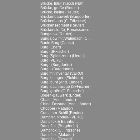
Brücke, futuristiscch (Näf)
Brücke, große (Reuter)
Brücke, kleine (Reuter)
Brückenbauwerk (Burgdorfer)
Brückenhaus (C. Fritzsche)
Brückensegment (Reuter)
Brückenstraße, Renaissance-...
Bungalow (Reuter)
Bungalow mit Walmdach (C....
Bunte Burg (Cause)
Burg (Ebert)
Burg (SFFischer)
Burg (Spielszene) (Heros)
Burg (VERO)
Burg I (Burgdorfer)
Burg II (Burgdorfer)
Burg mit Inventar (VERO)
Burg, belagert (Eichhorn)
Burg, bunt (And. Länder)
Burg, dachlastige (SFFischer)
Burg, große (C. Fritzsche)
Bögen-Bauwerk (Engel)
Chalet (And. Länder)
China-Fassade (And. Länder)
Chopper (Matador)
Container-Schiff (Reuter)
Dampfer, Modell- (VERO)
Dampflok & Bahnhof...
Dampflok (Burgdorfer)
Dampflok (C. Fritzsche)
Dampflok (Matador)
Dampflok (Pewesti)