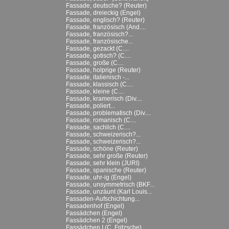
Fassade, deutsche? (Reuter)
Fassade, dreieckig (Engel)
Fassade, englisch? (Reuter)
Fassade, französisch (And....
Fassade, französisch?...
Fassade, französische...
Fassade, gezackt (C....
Fassade, gotisch? (C....
Fassade, große (C....
Fassade, holprige (Reuter)
Fassade, italienisch -...
Fassade, klassisch (C....
Fassade, kleine (C....
Fassade, kramerisch (Div....
Fassade, poliert...
Fassade, problematisch (Div....
Fassade, romanisch (C....
Fassade, sachlich (C....
Fassade, schweizerisch?...
Fassade, schweizerisch?...
Fassade, schöne (Reuter)
Fassade, sehr große (Reuter)
Fassade, sehr klein (JURI)
Fassade, spanische (Reuter)
Fassade, uhr-ig (Engel)
Fassade, unsymmetrisch (BKF...
Fassade, unzäunt (Karl Louis...
Fassaden-Aufschichtung...
Fassadenhof (Engel)
Fassädchen (Engel)
Fassädchen 2 (Engel)
Fassädchen I (C. Fritzsche)