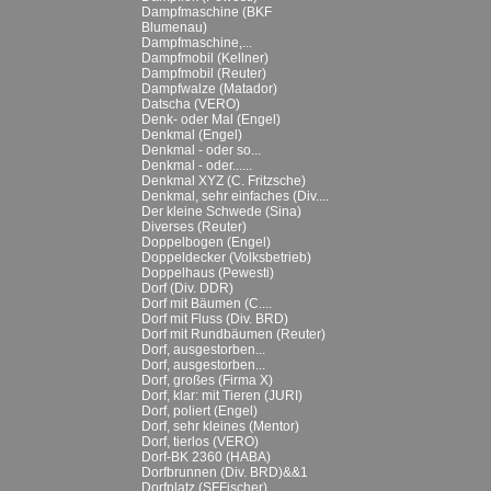
Dampfmaschine (BKF
Blumenau)
Dampfmaschine,...
Dampfmobil (Kellner)
Dampfmobil (Reuter)
Dampfwalze (Matador)
Datscha (VERO)
Denk- oder Mal (Engel)
Denkmal (Engel)
Denkmal - oder so...
Denkmal - oder......
Denkmal XYZ (C. Fritzsche)
Denkmal, sehr einfaches (Div....
Der kleine Schwede (Sina)
Diverses (Reuter)
Doppelbogen (Engel)
Doppeldecker (Volksbetrieb)
Doppelhaus (Pewesti)
Dorf (Div. DDR)
Dorf mit Bäumen (C....
Dorf mit Fluss (Div. BRD)
Dorf mit Rundbäumen (Reuter)
Dorf, ausgestorben...
Dorf, ausgestorben...
Dorf, großes (Firma X)
Dorf, klar: mit Tieren (JURI)
Dorf, poliert (Engel)
Dorf, sehr kleines (Mentor)
Dorf, tierlos (VERO)
Dorf-BK 2360 (HABA)
Dorfbrunnen (Div. BRD)&&1
Dorfplatz (SFFischer)