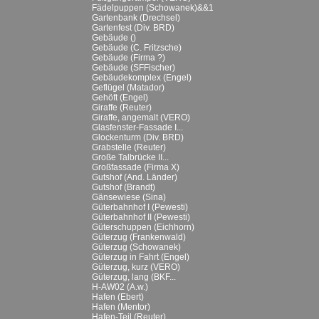
Fädelpuppen (Schowanek)&&1
Gartenbank (Drechsel)
Gartenfest (Div. BRD)
Gebäude ()
Gebäude (C. Fritzsche)
Gebäude (Firma ?)
Gebäude (SFFischer)
Gebäudekomplex (Engel)
Geflügel (Matador)
Gehöft (Engel)
Giraffe (Reuter)
Giraffe, angemalt (VERO)
Glasfenster-Fassade I...
Glockenturm (Div. BRD)
Grabstelle (Reuter)
Große Talbrücke II...
Großfassade (Firma X)
Gutshof (And. Länder)
Gutshof (Brandt)
Gänsewiese (Sina)
Güterbahnhof I (Pewesti)
Güterbahnhof II (Pewesti)
Güterschuppen (Eichhorn)
Güterzug (Frankenwald)
Güterzug (Schowanek)
Güterzug in Fahrt (Engel)
Güterzug, kurz (VERO)
Güterzug, lang (BKF...
H-AW02 (A.w.)
Hafen (Ebert)
Hafen (Mentor)
Hafen-Teil (Reuter)