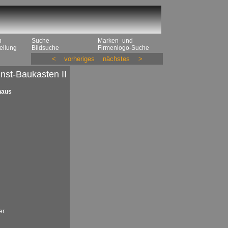
n
Suche
Marken- und
ellung
Bildsuche
Firmenlogo-Suche
<
vorheriges
nächstes
>
nst-Baukasten II
haus
er