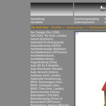
Sammlung
Sammlungskatalog
Hersteller
Seitenübersicht
Du bist hier:
Modelle u. Spielszenen
=>
Holzbaukast
3er Garage (Div. DDR)
ARCADO: Tor (And. Länder)
Airport (Eichhorn)
Alpendorf III (Schowanek)
Ampelsteürung (VERO)
Apothekerwaage (Matador)
Architektenhaus (SFFischer)
Architektenhäuser...
Architektenhäuser...
Augustusburg (Sina)
Auto-BK für 6 Modelle...
Auto-Rennbahn (Reuter)
Auto-Versuch (Heros)
Autokran (And. Länder)
Automobil-Annäherung...
BRIO: Rennwagen (And....
BRIO: Schlepper (And....
BRIO: Trike (And. Länder)
Bahnschranke (Heros)
Bahnstation (THUWA)
Bahnübergang (Firma X)
Bauerndorf (SFFischer)
Bauernhaus, kleines (Münchn....