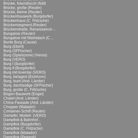
Brücke, futuristiscch (Näf)
Brücke, große (Reuter)
Brücke, kleine (Reuter)
Brückenbauwerk (Burgdorfer)
Brückenhaus (C. Fritzsche)
Brückensegment (Reuter)
Brückenstraße, Renaissance-...
Bungalow (Reuter)
Bungalow mit Walmdach (C....
Bunte Burg (Cause)
Burg (Ebert)
Burg (SFFischer)
Burg (Spielszene) (Heros)
Burg (VERO)
Burg I (Burgdorfer)
Burg II (Burgdorfer)
Burg mit Inventar (VERO)
Burg, belagert (Eichhorn)
Burg, bunt (And. Länder)
Burg, dachlastige (SFFischer)
Burg, große (C. Fritzsche)
Bögen-Bauwerk (Engel)
Chalet (And. Länder)
China-Fassade (And. Länder)
Chopper (Matador)
Container-Schiff (Reuter)
Dampfer, Modell- (VERO)
Dampflok & Bahnhof...
Dampflok (Burgdorfer)
Dampflok (C. Fritzsche)
Dampflok (Matador)
Dampflok (Pewesti)