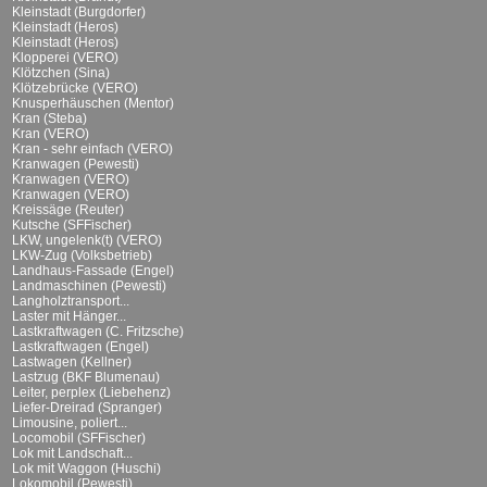
Kleinstadt (Burgdorfer)
Kleinstadt (Heros)
Kleinstadt (Heros)
Klopperei (VERO)
Klötzchen (Sina)
Klötzebrücke (VERO)
Knusperhäuschen (Mentor)
Kran (Steba)
Kran (VERO)
Kran - sehr einfach (VERO)
Kranwagen (Pewesti)
Kranwagen (VERO)
Kranwagen (VERO)
Kreissäge (Reuter)
Kutsche (SFFischer)
LKW, ungelenk(t) (VERO)
LKW-Zug (Volksbetrieb)
Landhaus-Fassade (Engel)
Landmaschinen (Pewesti)
Langholztransport...
Laster mit Hänger...
Lastkraftwagen (C. Fritzsche)
Lastkraftwagen (Engel)
Lastwagen (Kellner)
Lastzug (BKF Blumenau)
Leiter, perplex (Liebehenz)
Liefer-Dreirad (Spranger)
Limousine, poliert...
Locomobil (SFFischer)
Lok mit Landschaft...
Lok mit Waggon (Huschi)
Lokomobil (Pewesti)