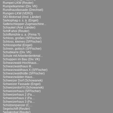
Rumpel-LKW (Reuter)
Rumpelkammer (Div. VK)
Rundhausfassade (Drechsel)
Rungen-LKW (VERO)
SIO-Motorrad (And. Länder)
Sarkophag o. s. ä. (Engel)
Sattelschlepper-Zugmaschine...
Schaukel (And. Länder)
Schiff ahoi (Reuter)
Schiffsmühle u. a. (Firma ?)
Schloss, großes (SFFischer)
Schloss, kleines (SFFischer)
Schlossportal (Engel)
Schrein, gotisch (SFFischer)
Schubkarre (Div. VK)
Schule mit Arbeiterdenkmal...
Schuppen im Bau (Div. VK)
Schwarzwald-Hochhaus...
Schwarzwaldhaus III...
Schwarzwaldhaus X (SFFischer)
Schwarzwaldhütte (SFFischer)
Schwarzwälder-Haus...
Schweizer Dorf (Schowanek)
Schweizer Fassade (Engel)
Schweizerdorf II (Schowanek)
Schweizerhaus (SFFischer)
Schweizerhaus 2 (Fa....
Schweizerhaus 2 (Fa....
Schweizerhaus 3 (Fa....
Schützenpanzer (C....
Segelschiff (Reuter)
Seilakrobat (Reuter)