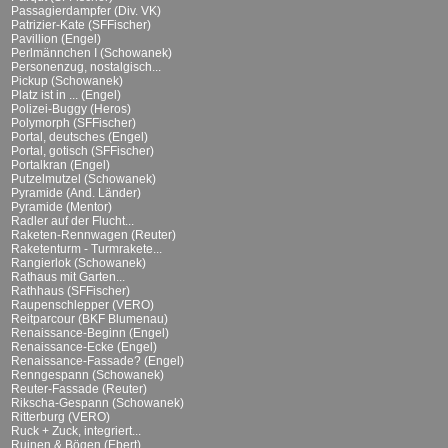
Passagierdampfer (Div. VK)
Patrizier-Kate (SFFischer)
Pavillion (Engel)
Perlmännchen I (Schowanek)
Personenzug, nostalgisch...
Pickup (Schowanek)
Platz ist in ... (Engel)
Polizei-Buggy (Heros)
Polymorph (SFFischer)
Portal, deutsches (Engel)
Portal, gotisch (SFFischer)
Portalkran (Engel)
Putzelmutzel (Schowanek)
Pyramide (And. Länder)
Pyramide (Mentor)
Radler auf der Flucht...
Raketen-Rennwagen (Reuter)
Raketenturm - Turmrakete...
Rangierlok (Schowanek)
Rathaus mit Garten...
Rathhaus (SFFischer)
Raupenschlepper (VERO)
Reitparcour (BKF Blumenau)
Renaissance-Beginn (Engel)
Renaissance-Ecke (Engel)
Renaissance-Fassade? (Engel)
Renngespann (Schowanek)
Reuter-Fassade (Reuter)
Rikscha-Gespann (Schowanek)
Ritterburg (VERO)
Ruck + Zuck, integriert...
Ruinen & Bögen (Ebert)