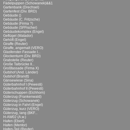
Fädelpuppen (Schowanek)&&1
Gartenbank (Drechsel)
Gartenfest (Div. BRD)
Gebäude ()
Gebäude (C. Fritzsche)
Gebäude (Firma ?)
Gebäude (SFFischer)
Gebäudekomplex (Engel)
Geflügel (Matador)
Gehöft (Engel)
Giraffe (Reuter)
Giraffe, angemalt (VERO)
Glasfenster-Fassade I...
Glockenturm (Div. BRD)
Grabstelle (Reuter)
Große Talbrücke II...
Großfassade (Firma X)
Gutshof (And. Länder)
Gutshof (Brandt)
Gänsewiese (Sina)
Güterbahnhof I (Pewesti)
Güterbahnhof II (Pewesti)
Güterschuppen (Eichhorn)
Güterzug (Frankenwald)
Güterzug (Schowanek)
Güterzug in Fahrt (Engel)
Güterzug, kurz (VERO)
Güterzug, lang (BKF...
H-AW02 (A.w.)
Hafen (Ebert)
Hafen (Mentor)
Hafen-Teil (Reuter)