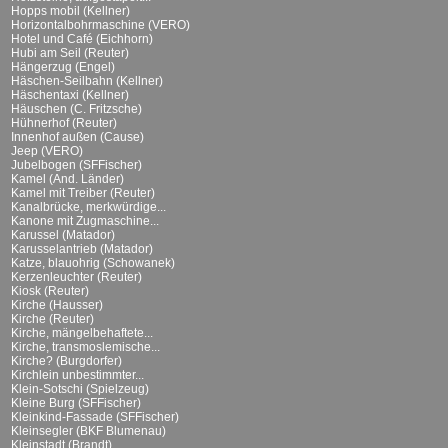
Hopps mobil (Kellner)
Horizontalbohrmaschine (VERO)
Hotel und Café (Eichhorn)
Hubi am Seil (Reuter)
Hängerzug (Engel)
Häschen-Seilbahn (Kellner)
Häschentaxi (Kellner)
Häuschen (C. Fritzsche)
Hühnerhof (Reuter)
Innenhof außen (Cause)
Jeep (VERO)
Jubelbogen (SFFischer)
Kamel (And. Länder)
Kamel mit Treiber (Reuter)
Kanalbrücke, merkwürdige...
Kanone mit Zugmaschine...
Karussel (Matador)
Karusselantrieb (Matador)
Katze, blauohrig (Schowanek)
Kerzenleuchter (Reuter)
Kiosk (Reuter)
Kirche (Hausser)
Kirche (Reuter)
Kirche, mängelbehaftete...
Kirche, transmoslemische...
Kirche? (Burgdorfer)
Kirchlein unbestimmter...
Klein-Sotschi (Spielzeug)
Kleine Burg (SFFischer)
Kleinkind-Fassade (SFFischer)
Kleinsegler (BKF Blumenau)
Kleinstadt (Brandt)