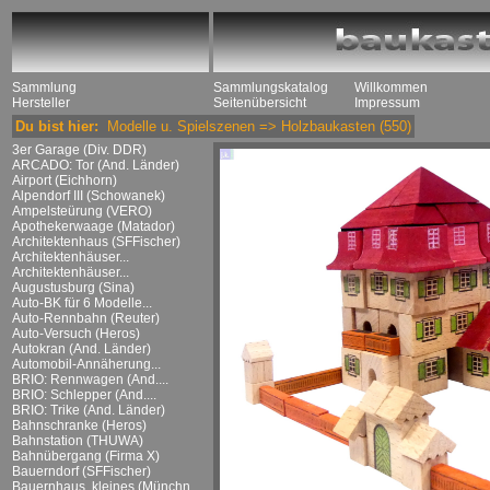
Sammlung
Sammlungskatalog
Willkommen
Hersteller
Seitenübersicht
Impressum
Du bist hier:
Modelle u. Spielszenen
=>
Holzbaukasten
(550)
3er Garage (Div. DDR)
ARCADO: Tor (And. Länder)
Airport (Eichhorn)
Alpendorf III (Schowanek)
Ampelsteürung (VERO)
Apothekerwaage (Matador)
Architektenhaus (SFFischer)
Architektenhäuser...
Architektenhäuser...
Augustusburg (Sina)
Auto-BK für 6 Modelle...
Auto-Rennbahn (Reuter)
Auto-Versuch (Heros)
Autokran (And. Länder)
Automobil-Annäherung...
BRIO: Rennwagen (And....
BRIO: Schlepper (And....
BRIO: Trike (And. Länder)
Bahnschranke (Heros)
Bahnstation (THUWA)
Bahnübergang (Firma X)
Bauerndorf (SFFischer)
Bauernhaus, kleines (Münchn....