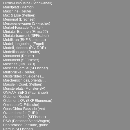
Luxus-Limousine (Schowanek)
Marktplatz (Mentor)
Maschine (Reuter)
Max & Else (Kellner)
Memorial (Drechsel)
Menageriewagen (SFFischer)
Merkel-Fassade (Merkel)
Miniatur-Brunnen (Firma ??)
Miniaturbauwerk (SFFischer)
Mobilkran (BKF Blumenau)
Model, langbeinig (Engel)
Modell, kleenes (Div. DDR)
Modellfassade (Reuter)
Monument (Reuter)
Monument (SFFischer)
Moschee (Div. BRD)
Moschee, große (SFFischer)
Multibrücke (Reuter)
Musterddesign, eigenes...
Märchenschloss, oriental....
Mäuslein Quiek (Kellner)
Münsterplatz (Münster-BV)
OMA AM BERG (Paul Engel)
Oldtimer (Reuter)
Oldtimer-LKW (BKF Blumenau)
Omnibus (C. Fritzsche)
Opas China-Fassade (And....
Ozeandampfer (JURI)
Ozeandampfer (SFFischer)
PSW (PersonenStandWagen)...
Parkschloss-Fassade, große...
Parqüt (SFFischer)