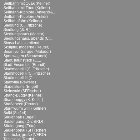
Seilbahn mit Quak (Kellner)
Seilbahn mit Theo (Kellner)
Seilbahn-Kipplore (Anker)&&1
Seilbahn-Kipplore (Anker)
Seilbahnfahrt (Kellner)
Siedlung (C. Fritzsche)
Siedlung (JURI)
Siedlungshaus (Mentor)
Siedlungshaus, abends (C....
Simsa Labim, reitend...
Skulptur, moderne (Reuter)
Smart vor Garage (Matador)
Sportwagen (Schowanek)
Stadt, futuristisch (C....
Stadt-Ensemble (Brandt)
Stadtmodell I (C. Fritzsche)
Stadtmodell II (C. Fritzsche)
Stadtmodell III (C....
Stadtvilla (Pewesti)
Stapelsteine (Engel)
Steinwald (SFFischer)
Strand-Buggy (Kellner)
Strandbuggy (K. Keller)
Straßeneck (Reuter)
Sturmwurm willi (Kellner)
Sulki (Seifert)
Säulenbau (Engel)
Säulengang (Div. BRD)
Säulengang (Erku)
Säulenportal (SFFischer)
Talbrücke, große (VERO)
Tankstelle (Reuter)