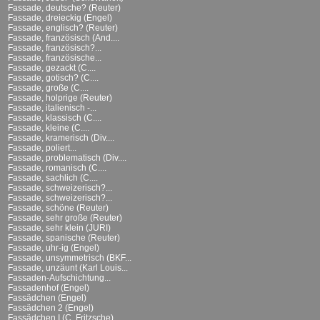
Fassade, deutsche? (Reuter)
Fassade, dreieckig (Engel)
Fassade, englisch? (Reuter)
Fassade, französisch (And....
Fassade, französisch?...
Fassade, französische...
Fassade, gezackt (C....
Fassade, gotisch? (C....
Fassade, große (C....
Fassade, holprige (Reuter)
Fassade, italienisch -...
Fassade, klassisch (C....
Fassade, kleine (C....
Fassade, kramerisch (Div....
Fassade, poliert...
Fassade, problematisch (Div....
Fassade, romanisch (C....
Fassade, sachlich (C....
Fassade, schweizerisch?...
Fassade, schweizerisch?...
Fassade, schöne (Reuter)
Fassade, sehr große (Reuter)
Fassade, sehr klein (JURI)
Fassade, spanische (Reuter)
Fassade, uhr-ig (Engel)
Fassade, unsymmetrisch (BKF...
Fassade, unzäunt (Karl Louis...
Fassaden-Aufschichtung...
Fassadenhof (Engel)
Fassädchen (Engel)
Fassädchen 2 (Engel)
Fassädchen I (C. Fritzsche)