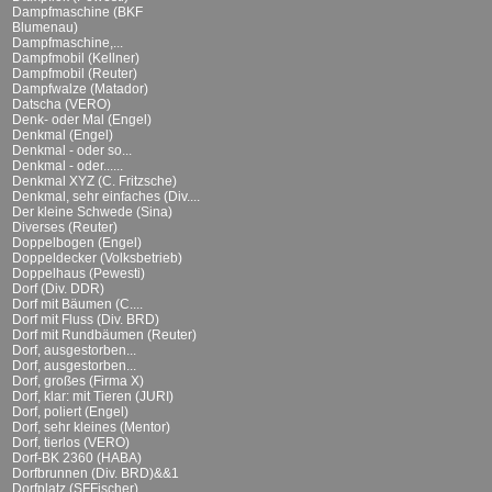
Dampfmaschine (BKF
Blumenau)
Dampfmaschine,...
Dampfmobil (Kellner)
Dampfmobil (Reuter)
Dampfwalze (Matador)
Datscha (VERO)
Denk- oder Mal (Engel)
Denkmal (Engel)
Denkmal - oder so...
Denkmal - oder......
Denkmal XYZ (C. Fritzsche)
Denkmal, sehr einfaches (Div....
Der kleine Schwede (Sina)
Diverses (Reuter)
Doppelbogen (Engel)
Doppeldecker (Volksbetrieb)
Doppelhaus (Pewesti)
Dorf (Div. DDR)
Dorf mit Bäumen (C....
Dorf mit Fluss (Div. BRD)
Dorf mit Rundbäumen (Reuter)
Dorf, ausgestorben...
Dorf, ausgestorben...
Dorf, großes (Firma X)
Dorf, klar: mit Tieren (JURI)
Dorf, poliert (Engel)
Dorf, sehr kleines (Mentor)
Dorf, tierlos (VERO)
Dorf-BK 2360 (HABA)
Dorfbrunnen (Div. BRD)&&1
Dorfplatz (SFFischer)