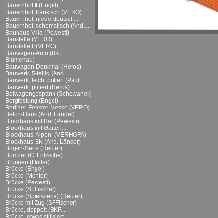
Bauernhof II (Engel)
Bauernhof, fränkisch (VERO)
Bauernhof, niederdeutsch...
Bauernhof, schematisch (And....
Bauhaus-Villa (Pewesti)
Baustelle (VERO)
Baustelle II (VERO)
Bauwagen-Auto (BKF
Blumenau)
Bauwagen-Denkmal (Heros)
Bauwerk, 5-teilig (And....
Bauwerk, leicht poliert (Paul...
Bauwerk, poliert (Heros)
Beiwagengespann (Schowanek)
Bergfestung (Engel)
Berliner-Fenster-Messe (VERO)
Beton-Haus (And. Länder)
Blockhaus mit Bär (Pewesti)
Blockhaus mit Garten...
Blockhaus, Alpen- (VERHOFA)
Blockhaus-BK (And. Länder)
Bogen-Serie (Reuter)
Bomber (C. Fritzsche)
Brunnen (Holler)
Brücke (Engel)
Brücke (Mentor)
Brücke (Pewesti)
Brücke (SFFischer)
Brücke (Spielszene) (Reuter)
Brücke mit Zug (SFFischer)
Brücke, doppelt (BKF...
Brücke, etwas stilisiert...