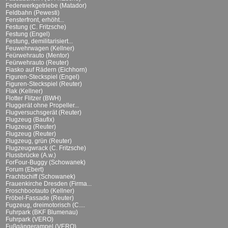
Federwerkgetriebe (Matador)
Feldbahn (Pewesti)
Fensterfront, erhöht...
Festung (C. Fritzsche)
Festung (Engel)
Festung, demilitarisiert...
Feuwehrwagen (Kellner)
Feürwehrauto (Mentor)
Feürwehrauto (Reuter)
Fiasko auf Rädern (Eichhorn)
Figuren-Steckspiel (Engel)
Figuren-Steckspiel (Reuter)
Flak (Kellner)
Flotter Flitzer (BWH)
Fluggerät ohne Propeller...
Flugversuchsgerät (Reuter)
Flugzeug (Baufix)
Flugzeug (Reuter)
Flugzeug (Reuter)
Flugzeug, grün (Reuter)
Flugzeugwrack (C. Fritzsche)
Flussbrücke (A.w.)
ForFour-Buggy (Schowanek)
Forum (Ebert)
Frachtschiff (Schowanek)
Frauenkirche Dresden (Firma...
Froschbootauto (Kellner)
Fröbel-Fassade (Reuter)
Fugzeug, dreimotorisch (C....
Fuhrpark (BKF Blumenau)
Fuhrpark (VERO)
Fußgängerampel (VERO)