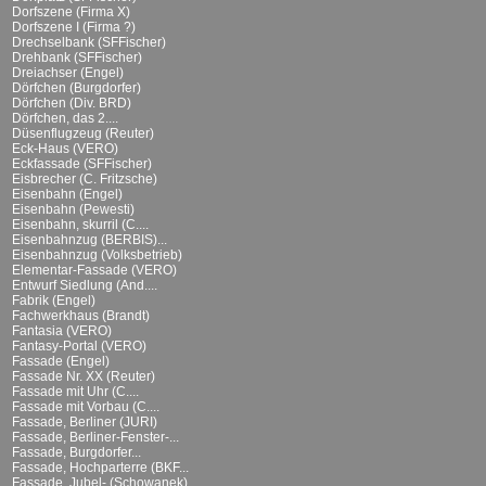
Dorfszene (Firma X)
Dorfszene I (Firma ?)
Drechselbank (SFFischer)
Drehbank (SFFischer)
Dreiachser (Engel)
Dörfchen (Burgdorfer)
Dörfchen (Div. BRD)
Dörfchen, das 2....
Düsenflugzeug (Reuter)
Eck-Haus (VERO)
Eckfassade (SFFischer)
Eisbrecher (C. Fritzsche)
Eisenbahn (Engel)
Eisenbahn (Pewesti)
Eisenbahn, skurril (C....
Eisenbahnzug (BERBIS)...
Eisenbahnzug (Volksbetrieb)
Elementar-Fassade (VERO)
Entwurf Siedlung (And....
Fabrik (Engel)
Fachwerkhaus (Brandt)
Fantasia (VERO)
Fantasy-Portal (VERO)
Fassade (Engel)
Fassade Nr. XX (Reuter)
Fassade mit Uhr (C....
Fassade mit Vorbau (C....
Fassade, Berliner (JURI)
Fassade, Berliner-Fenster-...
Fassade, Burgdorfer...
Fassade, Hochparterre (BKF...
Fassade, Jubel- (Schowanek)