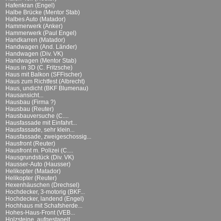
Hafenkran (Engel)
Halbe Brücke (Mentor Stab)
Halbes Auto (Matador)
Hammerwerk (Anker)
Hammerwerk (Paul Engel)
Handkarren (Matador)
Handwagen (And. Länder)
Handwagen (Div. VK)
Handwagen (Mentor Stab)
Haus in 3D (C. Fritzsche)
Haus mit Balkon (SFFischer)
Haus zum Richtfest (Albrecht)
Haus, undicht (BKF Blumenau)
Hausansicht...
Hausbau (Firma ?)
Hausbau (Reuter)
Hausbauversuche (C....
Hausfassade mit Einfahrt...
Hausfassade, sehr klein...
Hausfassade, zweigeschossig...
Hausfront (Reuter)
Hausfront m. Polizei (C....
Hausgrundstück (Div. VK)
Hausser-Auto (Hausser)
Helikopter (Matador)
Helikopter (Reuter)
Hexenhäuschen (Drechsel)
Hochdecker, 3-motorig (BKF...
Hochdecker, landend (Engel)
Hochhaus mit Schafsherde...
Hohes-Haus-Front (VEB...
Holzsteine, aufgestapelt...