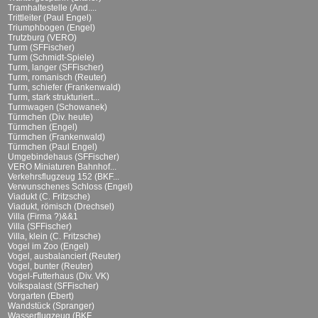
Tramhaltestelle (And....
Trittleiter (Paul Engel)
Triumphbogen (Engel)
Trutzburg (VERO)
Turm (SFFischer)
Turm (Schmidt-Spiele)
Turm, langer (SFFischer)
Turm, romanisch (Reuter)
Turm, schiefer (Frankenwald)
Turm, stark strukturiert...
Turmwagen (Schowanek)
Türmchen (Div. heute)
Türmchen (Engel)
Türmchen (Frankenwald)
Türmchen (Paul Engel)
Umgebindehaus (SFFischer)
VERO Miniaturen Bahnhof...
Verkehrsflugzeug 152 (BKF...
Verwunschenes Schloss (Engel)
Viadukt (C. Fritzsche)
Viadukt, römisch (Drechsel)
Villa (Firma ?)&&1
Villa (SFFischer)
Villa, klein (C. Fritzsche)
Vogel im Zoo (Engel)
Vogel, ausbalanciert (Reuter)
Vogel, bunter (Reuter)
Vogel-Futterhaus (Div. VK)
Volkspalast (SFFischer)
Vorgarten (Ebert)
Wandstück (Spranger)
Wasserflugzeug (BKF