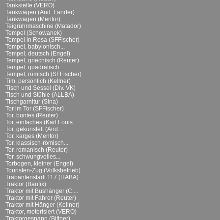
Tankstelle (VERO)
Tankwagen (And. Länder)
Tankwagen (Mentor)
Teigrührmaschine (Matador)
Tempel (Schowanek)
Tempel in Rosa (SFFischer)
Tempel, babylonisch...
Tempel, deutsch (Engel)
Tempel, griechisch (Reuter)
Tempel, quadratisch...
Tempel, römisch (SFFischer)
Tim, persönlich (Kellner)
Tisch und Sessel (Div. VK)
Tisch und Stühle (ALLBA)
Tischgarnitur (Sina)
Tor im Tor (SFFischer)
Tor, buntes (Reuter)
Tor, einfaches (Karl Louis...
Tor, gekünstelt (And....
Tor, karges (Mentor)
Tor, klassisch-römisch...
Tor, romanisch (Reuter)
Tor, schwungvolles...
Torbogen, kleiner (Engel)
Touristen-Zug (Volksbetrieb)
Trabantenstadt 117 (HABA)
Traktor (Baufix)
Traktor mit Bushänger (C....
Traktor mit Fahrer (Reuter)
Traktor mit Hänger (Kellner)
Traktor, motorisiert (VERO)
Traktorgespann (Bittner)