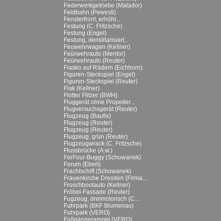
Federwerkgetriebe (Matador)
Feldbahn (Pewesti)
Fensterfront, erhöht...
Festung (C. Fritzsche)
Festung (Engel)
Festung, demilitarisiert...
Feuwehrwagen (Kellner)
Feürwehrauto (Mentor)
Feürwehrauto (Reuter)
Fiasko auf Rädern (Eichhorn)
Figuren-Steckspiel (Engel)
Figuren-Steckspiel (Reuter)
Flak (Kellner)
Flotter Flitzer (BWH)
Fluggerät ohne Propeller...
Flugversuchsgerät (Reuter)
Flugzeug (Baufix)
Flugzeug (Reuter)
Flugzeug (Reuter)
Flugzeug, grün (Reuter)
Flugzeugwrack (C. Fritzsche)
Flussbrücke (A.w.)
ForFour-Buggy (Schowanek)
Forum (Ebert)
Frachtschiff (Schowanek)
Frauenkirche Dresden (Firma...
Froschbootauto (Kellner)
Fröbel-Fassade (Reuter)
Fugzeug, dreimotorisch (C....
Fuhrpark (BKF Blumenau)
Fuhrpark (VERO)
Fußgängerampel (VERO)