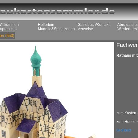
Willkommen
Helferlein
Gästebuch/Kontakt
Abrufdateie
Impressum
Modelle&Spielszenen
Verweise
Wiederherst
en
(550)
Fachwer
Rathaus mit
zum Kasten
zum Herstell
Großbild