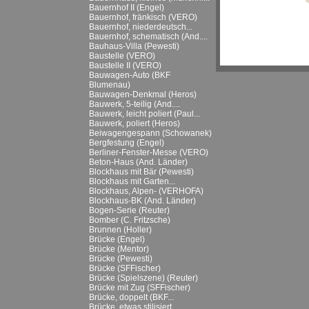
Bauernhof II (Engel)
Bauernhof, fränkisch (VERO)
Bauernhof, niederdeutsch...
Bauernhof, schematisch (And....
Bauhaus-Villa (Pewesti)
Baustelle (VERO)
Baustelle II (VERO)
Bauwagen-Auto (BKF
Blumenau)
Bauwagen-Denkmal (Heros)
Bauwerk, 5-teilig (And....
Bauwerk, leicht poliert (Paul...
Bauwerk, poliert (Heros)
Beiwagengespann (Schowanek)
Bergfestung (Engel)
Berliner-Fenster-Messe (VERO)
Beton-Haus (And. Länder)
Blockhaus mit Bär (Pewesti)
Blockhaus mit Garten...
Blockhaus, Alpen- (VERHOFA)
Blockhaus-BK (And. Länder)
Bogen-Serie (Reuter)
Bomber (C. Fritzsche)
Brunnen (Holler)
Brücke (Engel)
Brücke (Mentor)
Brücke (Pewesti)
Brücke (SFFischer)
Brücke (Spielszene) (Reuter)
Brücke mit Zug (SFFischer)
Brücke, doppelt (BKF...
Brücke, etwas stilisiert...