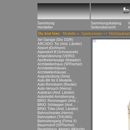
Sammlung
Sammlungskatalog
Hersteller
Seitenübersicht
Du bist hier:
Modelle u. Spielszenen
=>
Holzbaukast
3er Garage (Div. DDR)
ARCADO: Tor (And. Länder)
Airport (Eichhorn)
Alpendorf III (Schowanek)
Ampelsteürung (VERO)
Apothekerwaage (Matador)
Architektenhaus (SFFischer)
Architektenhäuser...
Architektenhäuser...
Augustusburg (Sina)
Auto-BK für 6 Modelle...
Auto-Rennbahn (Reuter)
Auto-Versuch (Heros)
Autokran (And. Länder)
Automobil-Annäherung...
BRIO: Rennwagen (And....
BRIO: Schlepper (And....
BRIO: Trike (And. Länder)
Bahnschranke (Heros)
Bahnstation (THUWA)
Bahnübergang (Firma X)
Bauerndorf (SFFischer)
Bauernhaus, kleines (Münchn....