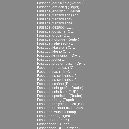
Fassade, deutsche? (Reuter)
Fassade, dreieckig (Engel)
Fassade, englisch? (Reuter)
Fassade, französisch (And....
Fassade, französisch?...
Fassade, französische...
Fassade, gezackt (C....
Fassade, gotisch? (C....
Fassade, große (C....
Fassade, holprige (Reuter)
Fassade, italienisch -...
Fassade, klassisch (C....
Fassade, kleine (C....
Fassade, kramerisch (Div....
Fassade, poliert...
Fassade, problematisch (Div....
Fassade, romanisch (C....
Fassade, sachlich (C....
Fassade, schweizerisch?...
Fassade, schweizerisch?...
Fassade, schöne (Reuter)
Fassade, sehr große (Reuter)
Fassade, sehr klein (JURI)
Fassade, spanische (Reuter)
Fassade, uhr-ig (Engel)
Fassade, unsymmetrisch (BKF...
Fassade, unzäunt (Karl Louis...
Fassaden-Aufschichtung...
Fassadenhof (Engel)
Fassädchen (Engel)
Fassädchen 2 (Engel)
Fassädchen I (C. Fritzsche)