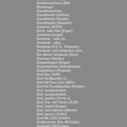
Dampfmaschine (BKF
Blumenau)
Dampfmaschine,...
Dampfmobil (Kellner)
Dampfmobil (Reuter)
Dampfwalze (Matador)
Datscha (VERO)
Denk- oder Mal (Engel)
Denkmal (Engel)
Denkmal - oder so...
Denkmal - oder......
Denkmal XYZ (C. Fritzsche)
Denkmal, sehr einfaches (Div....
Der kleine Schwede (Sina)
Diverses (Reuter)
Doppelbogen (Engel)
Doppeldecker (Volksbetrieb)
Doppelhaus (Pewesti)
Dorf (Div. DDR)
Dorf mit Bäumen (C....
Dorf mit Fluss (Div. BRD)
Dorf mit Rundbäumen (Reuter)
Dorf, ausgestorben...
Dorf, ausgestorben...
Dorf, großes (Firma X)
Dorf, klar: mit Tieren (JURI)
Dorf, poliert (Engel)
Dorf, sehr kleines (Mentor)
Dorf, tierlos (VERO)
Dorf-BK 2360 (HABA)
Dorfbrunnen (Div. BRD)&&1
Dorfplatz (SFFischer)