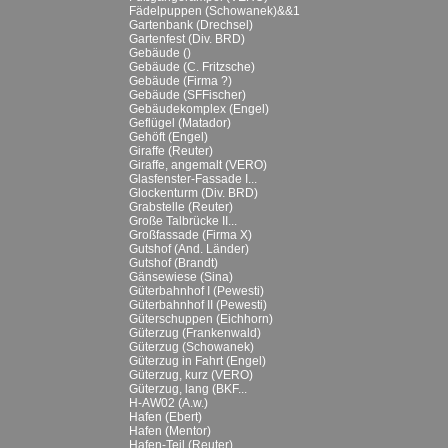
Fädelpuppen (Schowanek)&&1
Gartenbank (Drechsel)
Gartenfest (Div. BRD)
Gebäude ()
Gebäude (C. Fritzsche)
Gebäude (Firma ?)
Gebäude (SFFischer)
Gebäudekomplex (Engel)
Geflügel (Matador)
Gehöft (Engel)
Giraffe (Reuter)
Giraffe, angemalt (VERO)
Glasfenster-Fassade I...
Glockenturm (Div. BRD)
Grabstelle (Reuter)
Große Talbrücke II...
Großfassade (Firma X)
Gutshof (And. Länder)
Gutshof (Brandt)
Gänsewiese (Sina)
Güterbahnhof I (Pewesti)
Güterbahnhof II (Pewesti)
Güterschuppen (Eichhorn)
Güterzug (Frankenwald)
Güterzug (Schowanek)
Güterzug in Fahrt (Engel)
Güterzug, kurz (VERO)
Güterzug, lang (BKF...
H-AW02 (A.w.)
Hafen (Ebert)
Hafen (Mentor)
Hafen-Teil (Reuter)