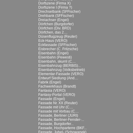
Dorfszene (Firma X)
Dorfszene I (Firma ?)
Drechselbank (SFFischer)
Drehbank (SFFischer)
Dreiachser (Engel)
Dörfchen (Burgdorfer)
Dörfchen (Div. BRD)
Dörfchen, das 2....
Düsenflugzeug (Reuter)
Eck-Haus (VERO)
Eckfassade (SFFischer)
Eisbrecher (C. Fritzsche)
Eisenbahn (Engel)
Eisenbahn (Pewesti)
Eisenbahn, skurril (C....
Eisenbahnzug (BERBIS)...
Eisenbahnzug (Volksbetrieb)
Elementar-Fassade (VERO)
Entwurf Siedlung (And....
Fabrik (Engel)
Fachwerkhaus (Brandt)
Fantasia (VERO)
Fantasy-Portal (VERO)
Fassade (Engel)
Fassade Nr. XX (Reuter)
Fassade mit Uhr (C....
Fassade mit Vorbau (C....
Fassade, Berliner (JURI)
Fassade, Berliner-Fenster-...
Fassade, Burgdorfer...
Fassade, Hochparterre (BKF...
Fassade, Jubel- (Schowanek)