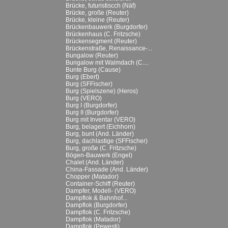
Brücke, futuristiscch (Näf)
Brücke, große (Reuter)
Brücke, kleine (Reuter)
Brückenbauwerk (Burgdorfer)
Brückenhaus (C. Fritzsche)
Brückensegment (Reuter)
Brückenstraße, Renaissance-...
Bungalow (Reuter)
Bungalow mit Walmdach (C....
Bunte Burg (Cause)
Burg (Ebert)
Burg (SFFischer)
Burg (Spielszene) (Heros)
Burg (VERO)
Burg I (Burgdorfer)
Burg II (Burgdorfer)
Burg mit Inventar (VERO)
Burg, belagert (Eichhorn)
Burg, bunt (And. Länder)
Burg, dachlastige (SFFischer)
Burg, große (C. Fritzsche)
Bögen-Bauwerk (Engel)
Chalet (And. Länder)
China-Fassade (And. Länder)
Chopper (Matador)
Container-Schiff (Reuter)
Dampfer, Modell- (VERO)
Dampflok & Bahnhof...
Dampflok (Burgdorfer)
Dampflok (C. Fritzsche)
Dampflok (Matador)
Dampflok (Pewesti)