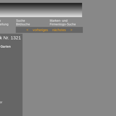
n
Suche
Marken- und
ellung
Bildsuche
Firmenlogo-Suche
<
vorheriges
nächstes
>
k Nr. 1321
 Garten
er