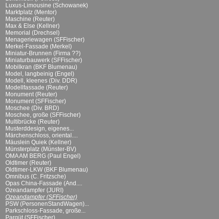
Luxus-Limousine (Schowanek)
Marktplatz (Mentor)
Maschine (Reuter)
Max & Else (Kellner)
Memorial (Drechsel)
Menageriewagen (SFFischer)
Merkel-Fassade (Merkel)
Miniatur-Brunnen (Firma ??)
Miniaturbauwerk (SFFischer)
Mobilkran (BKF Blumenau)
Model, langbeinig (Engel)
Modell, kleenes (Div. DDR)
Modellfassade (Reuter)
Monument (Reuter)
Monument (SFFischer)
Moschee (Div. BRD)
Moschee, große (SFFischer)
Multibrücke (Reuter)
Musterddesign, eigenes...
Märchenschloss, oriental....
Mäuslein Quiek (Kellner)
Münsterplatz (Münster-BV)
OMA AM BERG (Paul Engel)
Oldtimer (Reuter)
Oldtimer-LKW (BKF Blumenau)
Omnibus (C. Fritzsche)
Opas China-Fassade (And....
Ozeandampfer (JURI)
Ozeandampfer (SFFischer)
PSW (PersonenStandWagen)...
Parkschloss-Fassade, große...
Parqüt (SFFischer)