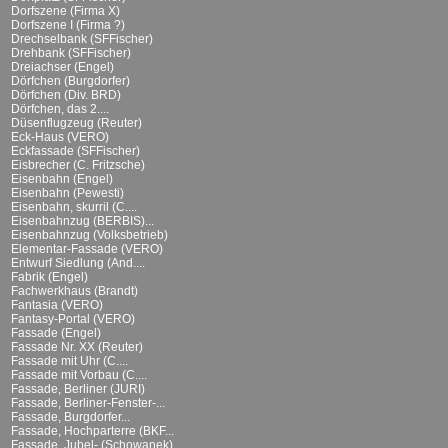
Dorfszene (Firma X)
Dorfszene I (Firma ?)
Drechselbank (SFFischer)
Drehbank (SFFischer)
Dreiachser (Engel)
Dörfchen (Burgdorfer)
Dörfchen (Div. BRD)
Dörfchen, das 2....
Düsenflugzeug (Reuter)
Eck-Haus (VERO)
Eckfassade (SFFischer)
Eisbrecher (C. Fritzsche)
Eisenbahn (Engel)
Eisenbahn (Pewesti)
Eisenbahn, skurril (C....
Eisenbahnzug (BERBIS)...
Eisenbahnzug (Volksbetrieb)
Elementar-Fassade (VERO)
Entwurf Siedlung (And....
Fabrik (Engel)
Fachwerkhaus (Brandt)
Fantasia (VERO)
Fantasy-Portal (VERO)
Fassade (Engel)
Fassade Nr. XX (Reuter)
Fassade mit Uhr (C....
Fassade mit Vorbau (C....
Fassade, Berliner (JURI)
Fassade, Berliner-Fenster-...
Fassade, Burgdorfer...
Fassade, Hochparterre (BKF...
Fassade, Jubel- (Schowanek)