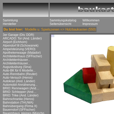
Sammlung
Sammlungskatalog
Willkommen
Hersteller
Seitenübersicht
Impressum
Du bist hier:
Modelle u. Spielszenen
=>
Holzbaukasten
(550)
3er Garage (Div. DDR)
ARCADO: Tor (And. Länder)
Airport (Eichhorn)
Alpendorf III (Schowanek)
Ampelsteürung (VERO)
Apothekerwaage (Matador)
Architektenhaus (SFFischer)
Architektenhäuser...
Architektenhäuser...
Augustusburg (Sina)
Auto-BK für 6 Modelle...
Auto-Rennbahn (Reuter)
Auto-Versuch (Heros)
Autokran (And. Länder)
Automobil-Annäherung...
BRIO: Rennwagen (And....
BRIO: Schlepper (And....
BRIO: Trike (And. Länder)
Bahnschranke (Heros)
Bahnstation (THUWA)
Bahnübergang (Firma X)
Bauerndorf (SFFischer)
Bauernhaus, kleines (Münchn....