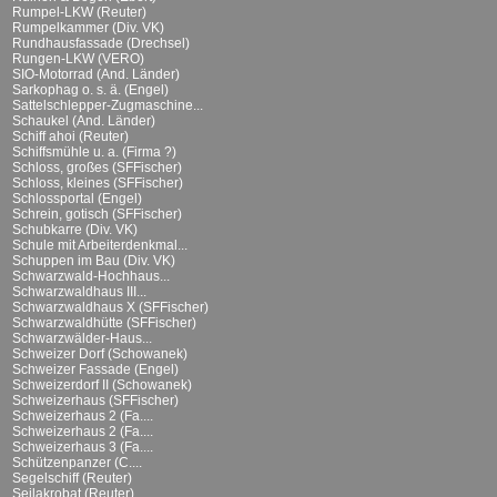
Rumpel-LKW (Reuter)
Rumpelkammer (Div. VK)
Rundhausfassade (Drechsel)
Rungen-LKW (VERO)
SIO-Motorrad (And. Länder)
Sarkophag o. s. ä. (Engel)
Sattelschlepper-Zugmaschine...
Schaukel (And. Länder)
Schiff ahoi (Reuter)
Schiffsmühle u. a. (Firma ?)
Schloss, großes (SFFischer)
Schloss, kleines (SFFischer)
Schlossportal (Engel)
Schrein, gotisch (SFFischer)
Schubkarre (Div. VK)
Schule mit Arbeiterdenkmal...
Schuppen im Bau (Div. VK)
Schwarzwald-Hochhaus...
Schwarzwaldhaus III...
Schwarzwaldhaus X (SFFischer)
Schwarzwaldhütte (SFFischer)
Schwarzwälder-Haus...
Schweizer Dorf (Schowanek)
Schweizer Fassade (Engel)
Schweizerdorf II (Schowanek)
Schweizerhaus (SFFischer)
Schweizerhaus 2 (Fa....
Schweizerhaus 2 (Fa....
Schweizerhaus 3 (Fa....
Schützenpanzer (C....
Segelschiff (Reuter)
Seilakrobat (Reuter)