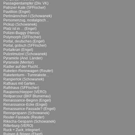
Passagierdampfer (Div. VK)
Patrizier-Kate (SFFischer)
Pavillion (Engel)
Perlmännchen I (Schowanek)
Personenzug, nostalgisch...
Pickup (Schowanek)
Platz ist in ... (Engel)
Polizei-Buggy (Heros)
Polymorph (SFFischer)
Portal, deutsches (Engel)
Portal, gotisch (SFFischer)
Portalkran (Engel)
Putzelmutzel (Schowanek)
Pyramide (And. Länder)
Pyramide (Mentor)
Radler auf der Flucht...
Raketen-Rennwagen (Reuter)
Raketenturm - Turmrakete...
Rangierlok (Schowanek)
Rathaus mit Garten...
Rathhaus (SFFischer)
Raupenschlepper (VERO)
Reitparcour (BKF Blumenau)
Renaissance-Beginn (Engel)
Renaissance-Ecke (Engel)
Renaissance-Fassade? (Engel)
Renngespann (Schowanek)
Reuter-Fassade (Reuter)
Rikscha-Gespann (Schowanek)
Ritterburg (VERO)
Ruck + Zuck, integriert...
Ruinen & Bögen (Ebert)