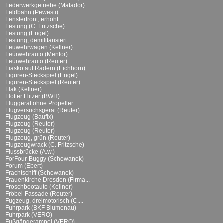
Federwerkgetriebe (Matador)
Feldbahn (Pewesti)
Fensterfront, erhöht...
Festung (C. Fritzsche)
Festung (Engel)
Festung, demilitarisiert...
Feuwehrwagen (Kellner)
Feürwehrauto (Mentor)
Feürwehrauto (Reuter)
Fiasko auf Rädern (Eichhorn)
Figuren-Steckspiel (Engel)
Figuren-Steckspiel (Reuter)
Flak (Kellner)
Flotter Flitzer (BWH)
Fluggerät ohne Propeller...
Flugversuchsgerät (Reuter)
Flugzeug (Baufix)
Flugzeug (Reuter)
Flugzeug (Reuter)
Flugzeug, grün (Reuter)
Flugzeugwrack (C. Fritzsche)
Flussbrücke (A.w.)
ForFour-Buggy (Schowanek)
Forum (Ebert)
Frachtschiff (Schowanek)
Frauenkirche Dresden (Firma...
Froschbootauto (Kellner)
Fröbel-Fassade (Reuter)
Fugzeug, dreimotorisch (C....
Fuhrpark (BKF Blumenau)
Fuhrpark (VERO)
Fußgängerampel (VERO)