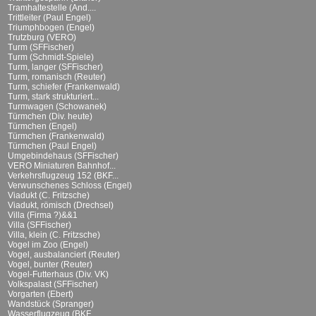
Tramhaltestelle (And....
Trittleiter (Paul Engel)
Triumphbogen (Engel)
Trutzburg (VERO)
Turm (SFFischer)
Turm (Schmidt-Spiele)
Turm, langer (SFFischer)
Turm, romanisch (Reuter)
Turm, schiefer (Frankenwald)
Turm, stark strukturiert...
Turmwagen (Schowanek)
Türmchen (Div. heute)
Türmchen (Engel)
Türmchen (Frankenwald)
Türmchen (Paul Engel)
Umgebindehaus (SFFischer)
VERO Miniaturen Bahnhof...
Verkehrsflugzeug 152 (BKF...
Verwunschenes Schloss (Engel)
Viadukt (C. Fritzsche)
Viadukt, römisch (Drechsel)
Villa (Firma ?)&&1
Villa (SFFischer)
Villa, klein (C. Fritzsche)
Vogel im Zoo (Engel)
Vogel, ausbalanciert (Reuter)
Vogel, bunter (Reuter)
Vogel-Futterhaus (Div. VK)
Volkspalast (SFFischer)
Vorgarten (Ebert)
Wandstück (Spranger)
Wasserflugzeug (BKF