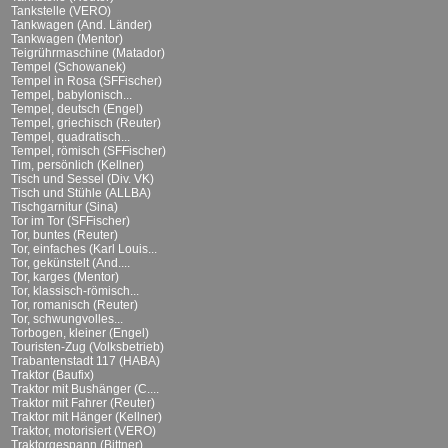
Tankstelle (VERO)
Tankwagen (And. Länder)
Tankwagen (Mentor)
Teigrührmaschine (Matador)
Tempel (Schowanek)
Tempel in Rosa (SFFischer)
Tempel, babylonisch...
Tempel, deutsch (Engel)
Tempel, griechisch (Reuter)
Tempel, quadratisch...
Tempel, römisch (SFFischer)
Tim, persönlich (Kellner)
Tisch und Sessel (Div. VK)
Tisch und Stühle (ALLBA)
Tischgarnitur (Sina)
Tor im Tor (SFFischer)
Tor, buntes (Reuter)
Tor, einfaches (Karl Louis...
Tor, gekünstelt (And....
Tor, karges (Mentor)
Tor, klassisch-römisch...
Tor, romanisch (Reuter)
Tor, schwungvolles...
Torbogen, kleiner (Engel)
Touristen-Zug (Volksbetrieb)
Trabantenstadt 117 (HABA)
Traktor (Baufix)
Traktor mit Bushänger (C....
Traktor mit Fahrer (Reuter)
Traktor mit Hänger (Kellner)
Traktor, motorisiert (VERO)
Traktorgespann (Bittner)