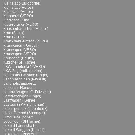
Kleinstadt (Burgdorfer)
Kleinstadt (Heros)
Kleinstadt (Heros)
Klopperei (VERO)
Klötzchen (Sina)
Klötzebrücke (VERO)
Knusperhäuschen (Mentor)
Kran (Steba)
Kran (VERO)
Kran - sehr einfach (VERO)
Kranwagen (Pewesti)
Kranwagen (VERO)
Kranwagen (VERO)
Kreissäge (Reuter)
Kutsche (SFFischer)
LKW, ungelenk(t) (VERO)
LKW-Zug (Volksbetrieb)
Landhaus-Fassade (Engel)
Landmaschinen (Pewesti)
Langholztransport...
Laster mit Hänger...
Lastkraftwagen (C. Fritzsche)
Lastkraftwagen (Engel)
Lastwagen (Kellner)
Lastzug (BKF Blumenau)
Leiter, perplex (Liebehenz)
Liefer-Dreirad (Spranger)
Limousine, poliert...
Locomobil (SFFischer)
Lok mit Landschaft...
Lok mit Waggon (Huschi)
Lokomobil (Pewesti)