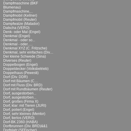
Dampfmaschine (BKF
Blumenau)
Dampfmaschine,...
Dampfmobil (Kellner)
Dampfmobil (Reuter)
Dampfwalze (Matador)
Datscha (VERO)
Denk- oder Mal (Engel)
Denkmal (Engel)
Denkmal - oder so...
Denkmal - oder......
Denkmal XYZ (C. Fritzsche)
Denkmal, sehr einfaches (Div....
Der kleine Schwede (Sina)
Diverses (Reuter)
Doppelbogen (Engel)
Doppeldecker (Volksbetrieb)
Doppelhaus (Pewesti)
Dorf (Div. DDR)
Dorf mit Bäumen (C....
Dorf mit Fluss (Div. BRD)
Dorf mit Rundbäumen (Reuter)
Dorf, ausgestorben...
Dorf, ausgestorben...
Dorf, großes (Firma X)
Dorf, klar: mit Tieren (JURI)
Dorf, poliert (Engel)
Dorf, sehr kleines (Mentor)
Dorf, tierlos (VERO)
Dorf-BK 2360 (HABA)
Dorfbrunnen (Div. BRD)&&1
Dorfplatz (SFFischer)