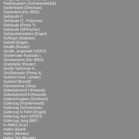
Fädelpuppen (Schowanek)&&1
Gartenbank (Drechsel)
Gartenfest (Div. BRD)
Gebäude ()
Gebäude (C. Fritzsche)
Gebäude (Firma ?)
Gebäude (SFFischer)
Gebäudekomplex (Engel)
Geflügel (Matador)
Gehöft (Engel)
Giraffe (Reuter)
Giraffe, angemalt (VERO)
Glasfenster-Fassade I...
Glockenturm (Div. BRD)
Grabstelle (Reuter)
Große Talbrücke II...
Großfassade (Firma X)
Gutshof (And. Länder)
Gutshof (Brandt)
Gänsewiese (Sina)
Güterbahnhof I (Pewesti)
Güterbahnhof II (Pewesti)
Güterschuppen (Eichhorn)
Güterzug (Frankenwald)
Güterzug (Schowanek)
Güterzug in Fahrt (Engel)
Güterzug, kurz (VERO)
Güterzug, lang (BKF...
H-AW02 (A.w.)
Hafen (Ebert)
Hafen (Mentor)
Hafen-Teil (Reuter)