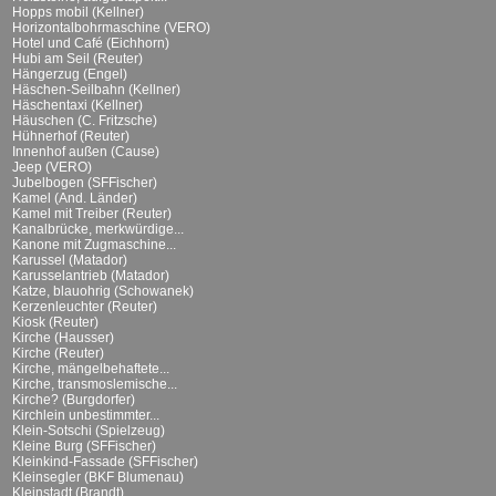
Hopps mobil (Kellner)
Horizontalbohrmaschine (VERO)
Hotel und Café (Eichhorn)
Hubi am Seil (Reuter)
Hängerzug (Engel)
Häschen-Seilbahn (Kellner)
Häschentaxi (Kellner)
Häuschen (C. Fritzsche)
Hühnerhof (Reuter)
Innenhof außen (Cause)
Jeep (VERO)
Jubelbogen (SFFischer)
Kamel (And. Länder)
Kamel mit Treiber (Reuter)
Kanalbrücke, merkwürdige...
Kanone mit Zugmaschine...
Karussel (Matador)
Karusselantrieb (Matador)
Katze, blauohrig (Schowanek)
Kerzenleuchter (Reuter)
Kiosk (Reuter)
Kirche (Hausser)
Kirche (Reuter)
Kirche, mängelbehaftete...
Kirche, transmoslemische...
Kirche? (Burgdorfer)
Kirchlein unbestimmter...
Klein-Sotschi (Spielzeug)
Kleine Burg (SFFischer)
Kleinkind-Fassade (SFFischer)
Kleinsegler (BKF Blumenau)
Kleinstadt (Brandt)