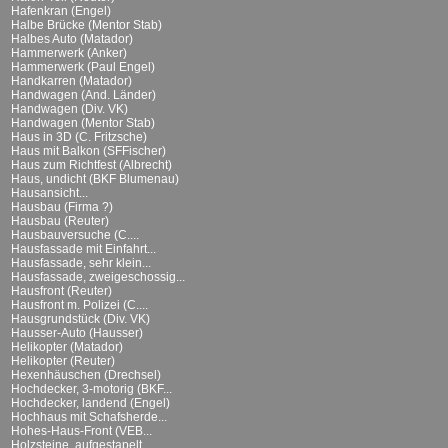
Hafenkran (Engel)
Halbe Brücke (Mentor Stab)
Halbes Auto (Matador)
Hammerwerk (Anker)
Hammerwerk (Paul Engel)
Handkarren (Matador)
Handwagen (And. Länder)
Handwagen (Div. VK)
Handwagen (Mentor Stab)
Haus in 3D (C. Fritzsche)
Haus mit Balkon (SFFischer)
Haus zum Richtfest (Albrecht)
Haus, undicht (BKF Blumenau)
Hausansicht...
Hausbau (Firma ?)
Hausbau (Reuter)
Hausbauversuche (C....
Hausfassade mit Einfahrt...
Hausfassade, sehr klein...
Hausfassade, zweigeschossig...
Hausfront (Reuter)
Hausfront m. Polizei (C....
Hausgrundstück (Div. VK)
Hausser-Auto (Hausser)
Helikopter (Matador)
Helikopter (Reuter)
Hexenhäuschen (Drechsel)
Hochdecker, 3-motorig (BKF...
Hochdecker, landend (Engel)
Hochhaus mit Schafsherde...
Hohes-Haus-Front (VEB...
Holzsteine, aufgestapelt...