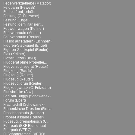
Federwerkgetriebe (Matador)
Feldbahn (Pewesti)
Fensterfront, erhöht...
Festung (C. Fritzsche)
Festung (Engel)
Festung, demilitarisiert...
Feuwehrwagen (Kellner)
Feürwehrauto (Mentor)
Feürwehrauto (Reuter)
Fiasko auf Rädern (Eichhorn)
Figuren-Steckspiel (Engel)
Figuren-Steckspiel (Reuter)
Flak (Kellner)
Flotter Flitzer (BWH)
Fluggerät ohne Propeller...
Flugversuchsgerät (Reuter)
Flugzeug (Baufix)
Flugzeug (Reuter)
Flugzeug (Reuter)
Flugzeug, grün (Reuter)
Flugzeugwrack (C. Fritzsche)
Flussbrücke (A.w.)
ForFour-Buggy (Schowanek)
Forum (Ebert)
Frachtschiff (Schowanek)
Frauenkirche Dresden (Firma...
Froschbootauto (Kellner)
Fröbel-Fassade (Reuter)
Fugzeug, dreimotorisch (C....
Fuhrpark (BKF Blumenau)
Fuhrpark (VERO)
Fußgängerampel (VERO)