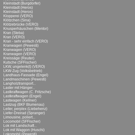
Kleinstadt (Burgdorfer)
Kleinstadt (Heros)
Kleinstadt (Heros)
Klopperei (VERO)
Klötzchen (Sina)
Klötzebrücke (VERO)
Knusperhäuschen (Mentor)
Kran (Steba)
Kran (VERO)
Kran - sehr einfach (VERO)
Kranwagen (Pewesti)
Kranwagen (VERO)
Kranwagen (VERO)
Kreissäge (Reuter)
Kutsche (SFFischer)
LKW, ungelenk(t) (VERO)
LKW-Zug (Volksbetrieb)
Landhaus-Fassade (Engel)
Landmaschinen (Pewesti)
Langholztransport...
Laster mit Hänger...
Lastkraftwagen (C. Fritzsche)
Lastkraftwagen (Engel)
Lastwagen (Kellner)
Lastzug (BKF Blumenau)
Leiter, perplex (Liebehenz)
Liefer-Dreirad (Spranger)
Limousine, poliert...
Locomobil (SFFischer)
Lok mit Landschaft...
Lok mit Waggon (Huschi)
Lokomobil (Pewesti)