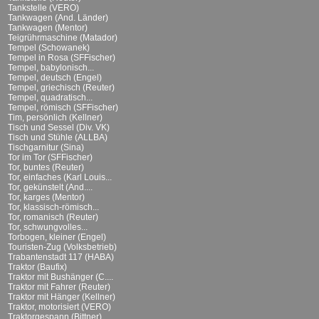
Tankstelle (VERO)
Tankwagen (And. Länder)
Tankwagen (Mentor)
Teigrührmaschine (Matador)
Tempel (Schowanek)
Tempel in Rosa (SFFischer)
Tempel, babylonisch...
Tempel, deutsch (Engel)
Tempel, griechisch (Reuter)
Tempel, quadratisch...
Tempel, römisch (SFFischer)
Tim, persönlich (Kellner)
Tisch und Sessel (Div. VK)
Tisch und Stühle (ALLBA)
Tischgarnitur (Sina)
Tor im Tor (SFFischer)
Tor, buntes (Reuter)
Tor, einfaches (Karl Louis...
Tor, gekünstelt (And....
Tor, karges (Mentor)
Tor, klassisch-römisch...
Tor, romanisch (Reuter)
Tor, schwungvolles...
Torbogen, kleiner (Engel)
Touristen-Zug (Volksbetrieb)
Trabantenstadt 117 (HABA)
Traktor (Baufix)
Traktor mit Bushänger (C....
Traktor mit Fahrer (Reuter)
Traktor mit Hänger (Kellner)
Traktor, motorisiert (VERO)
Traktorgespann (Bittner)