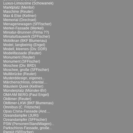
Luxus-Limousine (Schowanek)
Marktplatz (Mentor)
Maschine (Reuter)
Max & Else (Kellner)
Memorial (Drechsel)
Menageriewagen (SFFischer)
Merkel-Fassade (Merkel)
Miniatur-Brunnen (Firma ??)
Miniaturbauwerk (SFFischer)
Mobilkran (BKF Blumenau)
Model, langbeinig (Engel)
Modell, kleenes (Div. DDR)
Modellfassade (Reuter)
Monument (Reuter)
Monument (SFFischer)
Moschee (Div. BRD)
Moschee, große (SFFischer)
Multibrücke (Reuter)
Musterddesign, eigenes...
Märchenschloss, oriental....
Mäuslein Quiek (Kellner)
Münsterplatz (Münster-BV)
OMA AM BERG (Paul Engel)
Oldtimer (Reuter)
Oldtimer-LKW (BKF Blumenau)
Omnibus (C. Fritzsche)
Opas China-Fassade (And....
Ozeandampfer (JURI)
Ozeandampfer (SFFischer)
PSW (PersonenStandWagen)...
Parkschloss-Fassade, große...
Parqüt (SFFischer)