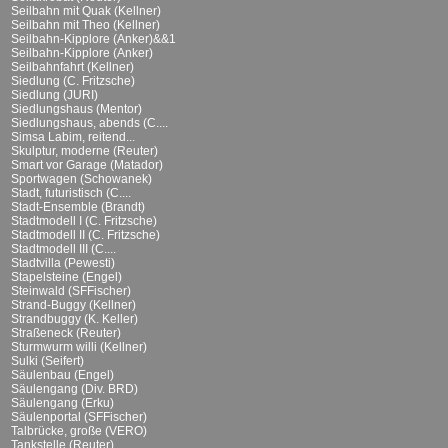
Seilbahn mit Quak (Kellner)
Seilbahn mit Theo (Kellner)
Seilbahn-Kipplore (Anker)&&1
Seilbahn-Kipplore (Anker)
Seilbahnfahrt (Kellner)
Siedlung (C. Fritzsche)
Siedlung (JURI)
Siedlungshaus (Mentor)
Siedlungshaus, abends (C....
Simsa Labim, reitend...
Skulptur, moderne (Reuter)
Smart vor Garage (Matador)
Sportwagen (Schowanek)
Stadt, futuristisch (C....
Stadt-Ensemble (Brandt)
Stadtmodell I (C. Fritzsche)
Stadtmodell II (C. Fritzsche)
Stadtmodell III (C....
Stadtvilla (Pewesti)
Stapelsteine (Engel)
Steinwald (SFFischer)
Strand-Buggy (Kellner)
Strandbuggy (K. Keller)
Straßeneck (Reuter)
Sturmwurm willi (Kellner)
Sulki (Seifert)
Säulenbau (Engel)
Säulengang (Div. BRD)
Säulengang (Erku)
Säulenportal (SFFischer)
Talbrücke, große (VERO)
Tankstelle (Reuter)