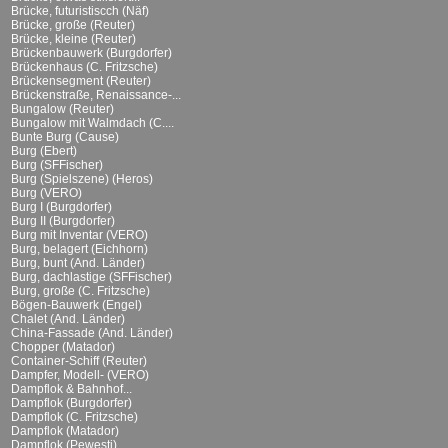
Brücke, futuristiscch (Näf)
Brücke, große (Reuter)
Brücke, kleine (Reuter)
Brückenbauwerk (Burgdorfer)
Brückenhaus (C. Fritzsche)
Brückensegment (Reuter)
Brückenstraße, Renaissance-...
Bungalow (Reuter)
Bungalow mit Walmdach (C....
Bunte Burg (Cause)
Burg (Ebert)
Burg (SFFischer)
Burg (Spielszene) (Heros)
Burg (VERO)
Burg I (Burgdorfer)
Burg II (Burgdorfer)
Burg mit Inventar (VERO)
Burg, belagert (Eichhorn)
Burg, bunt (And. Länder)
Burg, dachlastige (SFFischer)
Burg, große (C. Fritzsche)
Bögen-Bauwerk (Engel)
Chalet (And. Länder)
China-Fassade (And. Länder)
Chopper (Matador)
Container-Schiff (Reuter)
Dampfer, Modell- (VERO)
Dampflok & Bahnhof...
Dampflok (Burgdorfer)
Dampflok (C. Fritzsche)
Dampflok (Matador)
Dampflok (Pewesti)