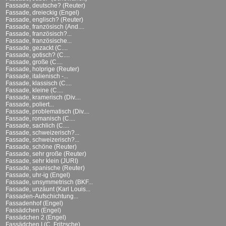
Fassade, deutsche? (Reuter)
Fassade, dreieckig (Engel)
Fassade, englisch? (Reuter)
Fassade, französisch (And....
Fassade, französisch?...
Fassade, französische...
Fassade, gezackt (C....
Fassade, gotisch? (C....
Fassade, große (C....
Fassade, holprige (Reuter)
Fassade, italienisch -...
Fassade, klassisch (C....
Fassade, kleine (C....
Fassade, kramerisch (Div....
Fassade, poliert...
Fassade, problematisch (Div....
Fassade, romanisch (C....
Fassade, sachlich (C....
Fassade, schweizerisch?...
Fassade, schweizerisch?...
Fassade, schöne (Reuter)
Fassade, sehr große (Reuter)
Fassade, sehr klein (JURI)
Fassade, spanische (Reuter)
Fassade, uhr-ig (Engel)
Fassade, unsymmetrisch (BKF...
Fassade, unzäunt (Karl Louis...
Fassaden-Aufschichtung...
Fassadenhof (Engel)
Fassädchen (Engel)
Fassädchen 2 (Engel)
Fassädchen I (C. Fritzsche)