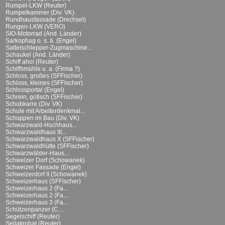
Rumpel-LKW (Reuter)
Rumpelkammer (Div. VK)
Rundhausfassade (Drechsel)
Rungen-LKW (VERO)
SIO-Motorrad (And. Länder)
Sarkophag o. s. ä. (Engel)
Sattelschlepper-Zugmaschine...
Schaukel (And. Länder)
Schiff ahoi (Reuter)
Schiffsmühle u. a. (Firma ?)
Schloss, großes (SFFischer)
Schloss, kleines (SFFischer)
Schlossportal (Engel)
Schrein, gotisch (SFFischer)
Schubkarre (Div. VK)
Schule mit Arbeiterdenkmal...
Schuppen im Bau (Div. VK)
Schwarzwald-Hochhaus...
Schwarzwaldhaus III...
Schwarzwaldhaus X (SFFischer)
Schwarzwaldhütte (SFFischer)
Schwarzwälder-Haus...
Schweizer Dorf (Schowanek)
Schweizer Fassade (Engel)
Schweizerdorf II (Schowanek)
Schweizerhaus (SFFischer)
Schweizerhaus 2 (Fa....
Schweizerhaus 2 (Fa....
Schweizerhaus 3 (Fa....
Schützenpanzer (C....
Segelschiff (Reuter)
Seilakrobat (Reuter)