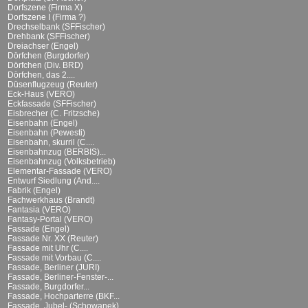
Dorfszene (Firma X)
Dorfszene I (Firma ?)
Drechselbank (SFFischer)
Drehbank (SFFischer)
Dreiachser (Engel)
Dörfchen (Burgdorfer)
Dörfchen (Div. BRD)
Dörfchen, das 2....
Düsenflugzeug (Reuter)
Eck-Haus (VERO)
Eckfassade (SFFischer)
Eisbrecher (C. Fritzsche)
Eisenbahn (Engel)
Eisenbahn (Pewesti)
Eisenbahn, skurril (C....
Eisenbahnzug (BERBIS)...
Eisenbahnzug (Volksbetrieb)
Elementar-Fassade (VERO)
Entwurf Siedlung (And....
Fabrik (Engel)
Fachwerkhaus (Brandt)
Fantasia (VERO)
Fantasy-Portal (VERO)
Fassade (Engel)
Fassade Nr. XX (Reuter)
Fassade mit Uhr (C....
Fassade mit Vorbau (C....
Fassade, Berliner (JURI)
Fassade, Berliner-Fenster-...
Fassade, Burgdorfer...
Fassade, Hochparterre (BKF...
Fassade, Jubel- (Schowanek)