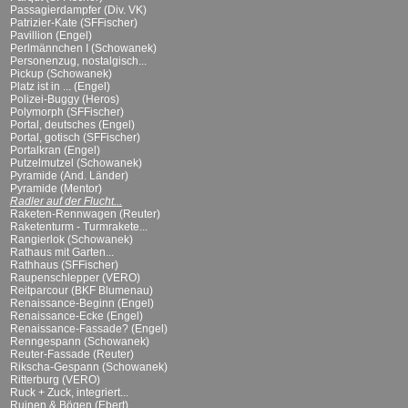
Passagierdampfer (Div. VK)
Patrizier-Kate (SFFischer)
Pavillion (Engel)
Perlmännchen I (Schowanek)
Personenzug, nostalgisch...
Pickup (Schowanek)
Platz ist in ... (Engel)
Polizei-Buggy (Heros)
Polymorph (SFFischer)
Portal, deutsches (Engel)
Portal, gotisch (SFFischer)
Portalkran (Engel)
Putzelmutzel (Schowanek)
Pyramide (And. Länder)
Pyramide (Mentor)
Radler auf der Flucht...
Raketen-Rennwagen (Reuter)
Raketenturm - Turmrakete...
Rangierlok (Schowanek)
Rathaus mit Garten...
Rathhaus (SFFischer)
Raupenschlepper (VERO)
Reitparcour (BKF Blumenau)
Renaissance-Beginn (Engel)
Renaissance-Ecke (Engel)
Renaissance-Fassade? (Engel)
Renngespann (Schowanek)
Reuter-Fassade (Reuter)
Rikscha-Gespann (Schowanek)
Ritterburg (VERO)
Ruck + Zuck, integriert...
Ruinen & Bögen (Ebert)