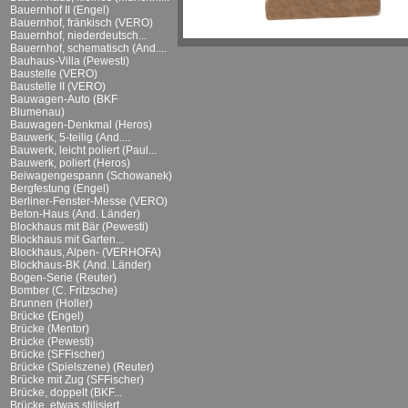
Bauernhof II (Engel)
Bauernhof, fränkisch (VERO)
Bauernhof, niederdeutsch...
Bauernhof, schematisch (And....
Bauhaus-Villa (Pewesti)
Baustelle (VERO)
Baustelle II (VERO)
Bauwagen-Auto (BKF
Blumenau)
Bauwagen-Denkmal (Heros)
Bauwerk, 5-teilig (And....
Bauwerk, leicht poliert (Paul...
Bauwerk, poliert (Heros)
Beiwagengespann (Schowanek)
Bergfestung (Engel)
Berliner-Fenster-Messe (VERO)
Beton-Haus (And. Länder)
Blockhaus mit Bär (Pewesti)
Blockhaus mit Garten...
Blockhaus, Alpen- (VERHOFA)
Blockhaus-BK (And. Länder)
Bogen-Serie (Reuter)
Bomber (C. Fritzsche)
Brunnen (Holler)
Brücke (Engel)
Brücke (Mentor)
Brücke (Pewesti)
Brücke (SFFischer)
Brücke (Spielszene) (Reuter)
Brücke mit Zug (SFFischer)
Brücke, doppelt (BKF...
Brücke, etwas stilisiert...