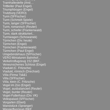
Tramhaltestelle (And....
Trittleiter (Paul Engel)
Triumphbogen (Engel)
Trutzburg (VERO)
Turm (SFFischer)
Turm (Schmidt-Spiele)
Turm, langer (SFFischer)
Turm, romanisch (Reuter)
Turm, schiefer (Frankenwald)
Turm, stark strukturiert...
Turmwagen (Schowanek)
Türmchen (Div. heute)
Türmchen (Engel)
Türmchen (Frankenwald)
Türmchen (Paul Engel)
Umgebindehaus (SFFischer)
VERO Miniaturen Bahnhof...
Verkehrsflugzeug 152 (BKF...
Verwunschenes Schloss (Engel)
Viadukt (C. Fritzsche)
Viadukt, römisch (Drechsel)
Villa (Firma ?)&&1
Villa (SFFischer)
Villa, klein (C. Fritzsche)
Vogel im Zoo (Engel)
Vogel, ausbalanciert (Reuter)
Vogel, bunter (Reuter)
Vogel-Futterhaus (Div. VK)
Volkspalast (SFFischer)
Vorgarten (Ebert)
Wandstück (Spranger)
Wasserflugzeug (BKF