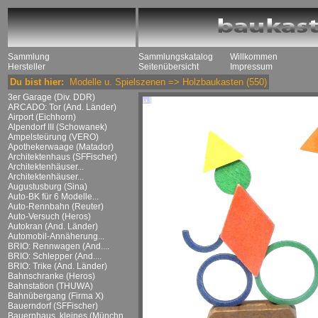
Sammlung
Sammlungskatalog
Willkommen
Hersteller
Seitenübersicht
Impressum
Du bist hier:
Modelle u. Spielszenen
=>
Holzbaukasten
(550)
3er Garage (Div. DDR)
ARCADO: Tor (And. Länder)
Airport (Eichhorn)
Alpendorf III (Schowanek)
Ampelsteürung (VERO)
Apothekerwaage (Matador)
Architektenhaus (SFFischer)
Architektenhäuser...
Architektenhäuser...
Augustusburg (Sina)
Auto-BK für 6 Modelle...
Auto-Rennbahn (Reuter)
Auto-Versuch (Heros)
Autokran (And. Länder)
Automobil-Annäherung...
BRIO: Rennwagen (And....
BRIO: Schlepper (And....
BRIO: Trike (And. Länder)
Bahnschranke (Heros)
Bahnstation (THUWA)
Bahnübergang (Firma X)
Bauerndorf (SFFischer)
Bauernhaus, kleines (Münchn....