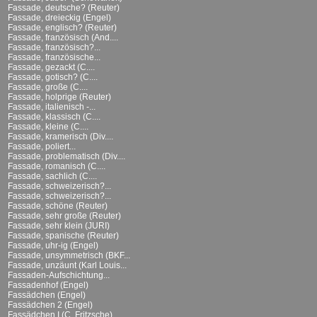
Fassade, deutsche? (Reuter)
Fassade, dreieckig (Engel)
Fassade, englisch? (Reuter)
Fassade, französisch (And....
Fassade, französisch?...
Fassade, französische...
Fassade, gezackt (C....
Fassade, gotisch? (C....
Fassade, große (C....
Fassade, holprige (Reuter)
Fassade, italienisch -...
Fassade, klassisch (C....
Fassade, kleine (C....
Fassade, kramerisch (Div....
Fassade, poliert...
Fassade, problematisch (Div....
Fassade, romanisch (C....
Fassade, sachlich (C....
Fassade, schweizerisch?...
Fassade, schweizerisch?...
Fassade, schöne (Reuter)
Fassade, sehr große (Reuter)
Fassade, sehr klein (JURI)
Fassade, spanische (Reuter)
Fassade, uhr-ig (Engel)
Fassade, unsymmetrisch (BKF...
Fassade, unzäunt (Karl Louis...
Fassaden-Aufschichtung...
Fassadenhof (Engel)
Fassädchen (Engel)
Fassädchen 2 (Engel)
Fassädchen I (C. Fritzsche)