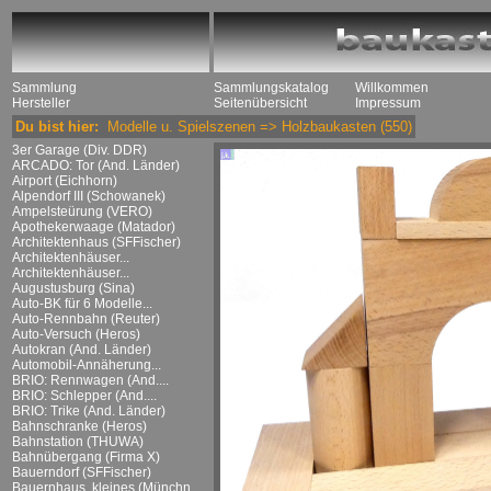
Sammlung
Sammlungskatalog
Willkommen
Hersteller
Seitenübersicht
Impressum
Du bist hier:
Modelle u. Spielszenen
=>
Holzbaukasten
(550)
3er Garage (Div. DDR)
ARCADO: Tor (And. Länder)
Airport (Eichhorn)
Alpendorf III (Schowanek)
Ampelsteürung (VERO)
Apothekerwaage (Matador)
Architektenhaus (SFFischer)
Architektenhäuser...
Architektenhäuser...
Augustusburg (Sina)
Auto-BK für 6 Modelle...
Auto-Rennbahn (Reuter)
Auto-Versuch (Heros)
Autokran (And. Länder)
Automobil-Annäherung...
BRIO: Rennwagen (And....
BRIO: Schlepper (And....
BRIO: Trike (And. Länder)
Bahnschranke (Heros)
Bahnstation (THUWA)
Bahnübergang (Firma X)
Bauerndorf (SFFischer)
Bauernhaus, kleines (Münchn....