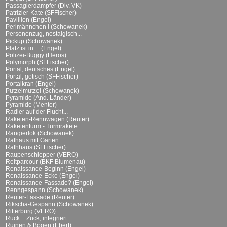
Passagierdampfer (Div. VK)
Patrizier-Kate (SFFischer)
Pavillion (Engel)
Perlmännchen I (Schowanek)
Personenzug, nostalgisch...
Pickup (Schowanek)
Platz ist in ... (Engel)
Polizei-Buggy (Heros)
Polymorph (SFFischer)
Portal, deutsches (Engel)
Portal, gotisch (SFFischer)
Portalkran (Engel)
Putzelmutzel (Schowanek)
Pyramide (And. Länder)
Pyramide (Mentor)
Radler auf der Flucht...
Raketen-Rennwagen (Reuter)
Raketenturm - Turmrakete...
Rangierlok (Schowanek)
Rathaus mit Garten...
Rathhaus (SFFischer)
Raupenschlepper (VERO)
Reitparcour (BKF Blumenau)
Renaissance-Beginn (Engel)
Renaissance-Ecke (Engel)
Renaissance-Fassade? (Engel)
Renngespann (Schowanek)
Reuter-Fassade (Reuter)
Rikscha-Gespann (Schowanek)
Ritterburg (VERO)
Ruck + Zuck, integriert...
Ruinen & Bögen (Ebert)