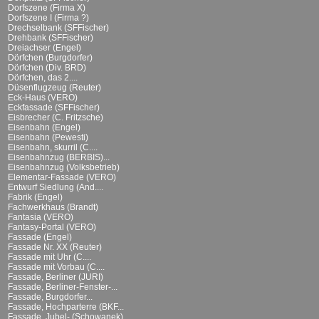
Dorfszene (Firma X)
Dorfszene I (Firma ?)
Drechselbank (SFFischer)
Drehbank (SFFischer)
Dreiachser (Engel)
Dörfchen (Burgdorfer)
Dörfchen (Div. BRD)
Dörfchen, das 2....
Düsenflugzeug (Reuter)
Eck-Haus (VERO)
Eckfassade (SFFischer)
Eisbrecher (C. Fritzsche)
Eisenbahn (Engel)
Eisenbahn (Pewesti)
Eisenbahn, skurril (C....
Eisenbahnzug (BERBIS)...
Eisenbahnzug (Volksbetrieb)
Elementar-Fassade (VERO)
Entwurf Siedlung (And....
Fabrik (Engel)
Fachwerkhaus (Brandt)
Fantasia (VERO)
Fantasy-Portal (VERO)
Fassade (Engel)
Fassade Nr. XX (Reuter)
Fassade mit Uhr (C....
Fassade mit Vorbau (C....
Fassade, Berliner (JURI)
Fassade, Berliner-Fenster-...
Fassade, Burgdorfer...
Fassade, Hochparterre (BKF...
Fassade, Jubel- (Schowanek)