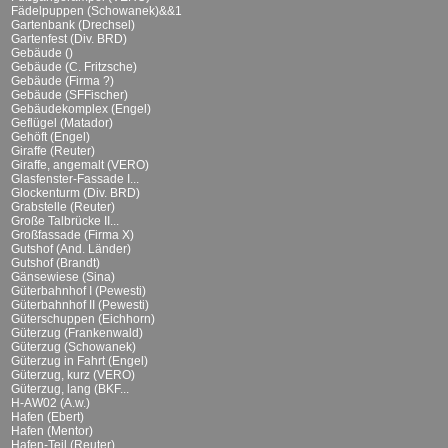
Fädelpuppen (Schowanek)&&1
Gartenbank (Drechsel)
Gartenfest (Div. BRD)
Gebäude ()
Gebäude (C. Fritzsche)
Gebäude (Firma ?)
Gebäude (SFFischer)
Gebäudekomplex (Engel)
Geflügel (Matador)
Gehöft (Engel)
Giraffe (Reuter)
Giraffe, angemalt (VERO)
Glasfenster-Fassade I...
Glockenturm (Div. BRD)
Grabstelle (Reuter)
Große Talbrücke II...
Großfassade (Firma X)
Gutshof (And. Länder)
Gutshof (Brandt)
Gänsewiese (Sina)
Güterbahnhof I (Pewesti)
Güterbahnhof II (Pewesti)
Güterschuppen (Eichhorn)
Güterzug (Frankenwald)
Güterzug (Schowanek)
Güterzug in Fahrt (Engel)
Güterzug, kurz (VERO)
Güterzug, lang (BKF...
H-AW02 (A.w.)
Hafen (Ebert)
Hafen (Mentor)
Hafen-Teil (Reuter)