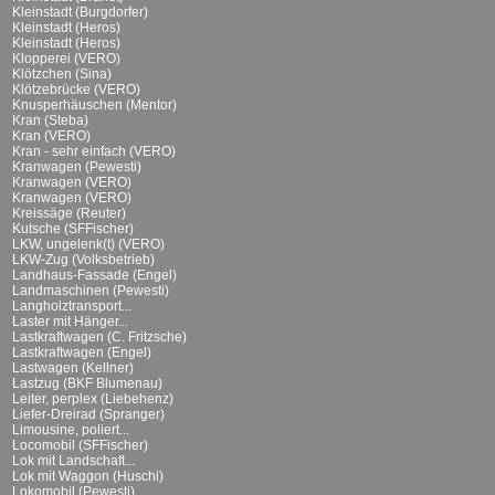
Kleinstadt (Burgdorfer)
Kleinstadt (Heros)
Kleinstadt (Heros)
Klopperei (VERO)
Klötzchen (Sina)
Klötzebrücke (VERO)
Knusperhäuschen (Mentor)
Kran (Steba)
Kran (VERO)
Kran - sehr einfach (VERO)
Kranwagen (Pewesti)
Kranwagen (VERO)
Kranwagen (VERO)
Kreissäge (Reuter)
Kutsche (SFFischer)
LKW, ungelenk(t) (VERO)
LKW-Zug (Volksbetrieb)
Landhaus-Fassade (Engel)
Landmaschinen (Pewesti)
Langholztransport...
Laster mit Hänger...
Lastkraftwagen (C. Fritzsche)
Lastkraftwagen (Engel)
Lastwagen (Kellner)
Lastzug (BKF Blumenau)
Leiter, perplex (Liebehenz)
Liefer-Dreirad (Spranger)
Limousine, poliert...
Locomobil (SFFischer)
Lok mit Landschaft...
Lok mit Waggon (Huschi)
Lokomobil (Pewesti)