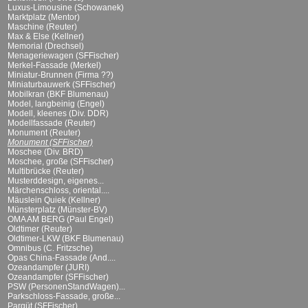
Luxus-Limousine (Schowanek)
Marktplatz (Mentor)
Maschine (Reuter)
Max & Else (Kellner)
Memorial (Drechsel)
Menageriewagen (SFFischer)
Merkel-Fassade (Merkel)
Miniatur-Brunnen (Firma ??)
Miniaturbauwerk (SFFischer)
Mobilkran (BKF Blumenau)
Model, langbeinig (Engel)
Modell, kleenes (Div. DDR)
Modellfassade (Reuter)
Monument (Reuter)
Monument (SFFischer)
Moschee (Div. BRD)
Moschee, große (SFFischer)
Multibrücke (Reuter)
Musterddesign, eigenes...
Märchenschloss, oriental....
Mäuslein Quiek (Kellner)
Münsterplatz (Münster-BV)
OMA AM BERG (Paul Engel)
Oldtimer (Reuter)
Oldtimer-LKW (BKF Blumenau)
Omnibus (C. Fritzsche)
Opas China-Fassade (And....
Ozeandampfer (JURI)
Ozeandampfer (SFFischer)
PSW (PersonenStandWagen)...
Parkschloss-Fassade, große...
Parqüt (SFFischer)