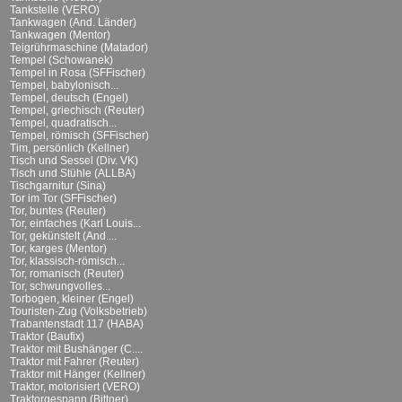
Tankstelle (VERO)
Tankwagen (And. Länder)
Tankwagen (Mentor)
Teigrührmaschine (Matador)
Tempel (Schowanek)
Tempel in Rosa (SFFischer)
Tempel, babylonisch...
Tempel, deutsch (Engel)
Tempel, griechisch (Reuter)
Tempel, quadratisch...
Tempel, römisch (SFFischer)
Tim, persönlich (Kellner)
Tisch und Sessel (Div. VK)
Tisch und Stühle (ALLBA)
Tischgarnitur (Sina)
Tor im Tor (SFFischer)
Tor, buntes (Reuter)
Tor, einfaches (Karl Louis...
Tor, gekünstelt (And....
Tor, karges (Mentor)
Tor, klassisch-römisch...
Tor, romanisch (Reuter)
Tor, schwungvolles...
Torbogen, kleiner (Engel)
Touristen-Zug (Volksbetrieb)
Trabantenstadt 117 (HABA)
Traktor (Baufix)
Traktor mit Bushänger (C....
Traktor mit Fahrer (Reuter)
Traktor mit Hänger (Kellner)
Traktor, motorisiert (VERO)
Traktorgespann (Bittner)