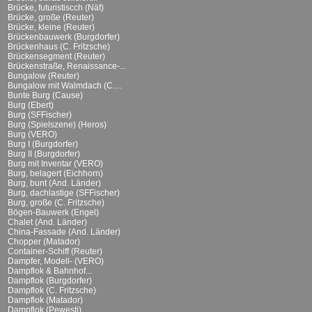
Brücke, futuristiscch (Näf)
Brücke, große (Reuter)
Brücke, kleine (Reuter)
Brückenbauwerk (Burgdorfer)
Brückenhaus (C. Fritzsche)
Brückensegment (Reuter)
Brückenstraße, Renaissance-...
Bungalow (Reuter)
Bungalow mit Walmdach (C....
Bunte Burg (Cause)
Burg (Ebert)
Burg (SFFischer)
Burg (Spielszene) (Heros)
Burg (VERO)
Burg I (Burgdorfer)
Burg II (Burgdorfer)
Burg mit Inventar (VERO)
Burg, belagert (Eichhorn)
Burg, bunt (And. Länder)
Burg, dachlastige (SFFischer)
Burg, große (C. Fritzsche)
Bögen-Bauwerk (Engel)
Chalet (And. Länder)
China-Fassade (And. Länder)
Chopper (Matador)
Container-Schiff (Reuter)
Dampfer, Modell- (VERO)
Dampflok & Bahnhof...
Dampflok (Burgdorfer)
Dampflok (C. Fritzsche)
Dampflok (Matador)
Dampflok (Pewesti)