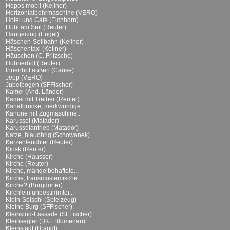
Hopps mobil (Kellner)
Horizontalbohrmaschine (VERO)
Hotel und Café (Eichhorn)
Hubi am Seil (Reuter)
Hängerzug (Engel)
Häschen-Seilbahn (Kellner)
Häschentaxi (Kellner)
Häuschen (C. Fritzsche)
Hühnerhof (Reuter)
Innenhof außen (Cause)
Jeep (VERO)
Jubelbogen (SFFischer)
Kamel (And. Länder)
Kamel mit Treiber (Reuter)
Kanalbrücke, merkwürdige...
Kanone mit Zugmaschine...
Karussel (Matador)
Karusselantrieb (Matador)
Katze, blauohrig (Schowanek)
Kerzenleuchter (Reuter)
Kiosk (Reuter)
Kirche (Hausser)
Kirche (Reuter)
Kirche, mängelbehaftete...
Kirche, transmoslemische...
Kirche? (Burgdorfer)
Kirchlein unbestimmter...
Klein-Sotschi (Spielzeug)
Kleine Burg (SFFischer)
Kleinkind-Fassade (SFFischer)
Kleinsegler (BKF Blumenau)
Kleinstadt (Brandt)