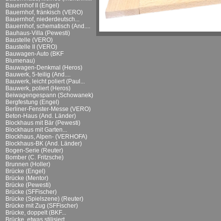
Bauernhof II (Engel)
Bauernhof, fränkisch (VERO)
Bauernhof, niederdeutsch...
Bauernhof, schematisch (And....
Bauhaus-Villa (Pewesti)
Baustelle (VERO)
Baustelle II (VERO)
Bauwagen-Auto (BKF
Blumenau)
Bauwagen-Denkmal (Heros)
Bauwerk, 5-teilig (And....
Bauwerk, leicht poliert (Paul...
Bauwerk, poliert (Heros)
Beiwagengespann (Schowanek)
Bergfestung (Engel)
Berliner-Fenster-Messe (VERO)
Beton-Haus (And. Länder)
Blockhaus mit Bär (Pewesti)
Blockhaus mit Garten...
Blockhaus, Alpen- (VERHOFA)
Blockhaus-BK (And. Länder)
Bogen-Serie (Reuter)
Bomber (C. Fritzsche)
Brunnen (Holler)
Brücke (Engel)
Brücke (Mentor)
Brücke (Pewesti)
Brücke (SFFischer)
Brücke (Spielszene) (Reuter)
Brücke mit Zug (SFFischer)
Brücke, doppelt (BKF...
Brücke, etwas stilisiert...