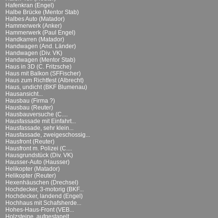
Hafenkran (Engel)
Halbe Brücke (Mentor Stab)
Halbes Auto (Matador)
Hammerwerk (Anker)
Hammerwerk (Paul Engel)
Handkarren (Matador)
Handwagen (And. Länder)
Handwagen (Div. VK)
Handwagen (Mentor Stab)
Haus in 3D (C. Fritzsche)
Haus mit Balkon (SFFischer)
Haus zum Richtfest (Albrecht)
Haus, undicht (BKF Blumenau)
Hausansicht...
Hausbau (Firma ?)
Hausbau (Reuter)
Hausbauversuche (C....
Hausfassade mit Einfahrt...
Hausfassade, sehr klein...
Hausfassade, zweigeschossig...
Hausfront (Reuter)
Hausfront m. Polizei (C....
Hausgrundstück (Div. VK)
Hausser-Auto (Hausser)
Helikopter (Matador)
Helikopter (Reuter)
Hexenhäuschen (Drechsel)
Hochdecker, 3-motorig (BKF...
Hochdecker, landend (Engel)
Hochhaus mit Schafsherde...
Hohes-Haus-Front (VEB...
Holzsteine, aufgestapelt...