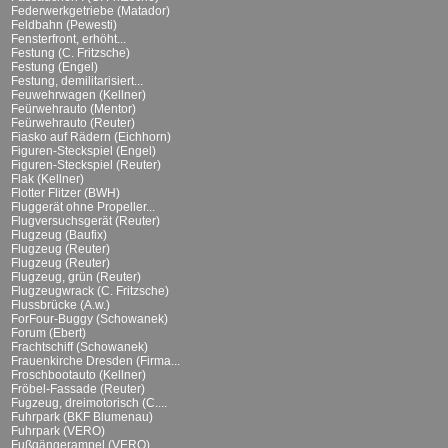
Federwerkgetriebe (Matador)
Feldbahn (Pewesti)
Fensterfront, erhöht...
Festung (C. Fritzsche)
Festung (Engel)
Festung, demilitarisiert...
Feuwehrwagen (Kellner)
Feürwehrauto (Mentor)
Feürwehrauto (Reuter)
Fiasko auf Rädern (Eichhorn)
Figuren-Steckspiel (Engel)
Figuren-Steckspiel (Reuter)
Flak (Kellner)
Flotter Flitzer (BWH)
Fluggerät ohne Propeller...
Flugversuchsgerät (Reuter)
Flugzeug (Baufix)
Flugzeug (Reuter)
Flugzeug (Reuter)
Flugzeug, grün (Reuter)
Flugzeugwrack (C. Fritzsche)
Flussbrücke (A.w.)
ForFour-Buggy (Schowanek)
Forum (Ebert)
Frachtschiff (Schowanek)
Frauenkirche Dresden (Firma...
Froschbootauto (Kellner)
Fröbel-Fassade (Reuter)
Fugzeug, dreimotorisch (C....
Fuhrpark (BKF Blumenau)
Fuhrpark (VERO)
Fußgängerampel (VERO)