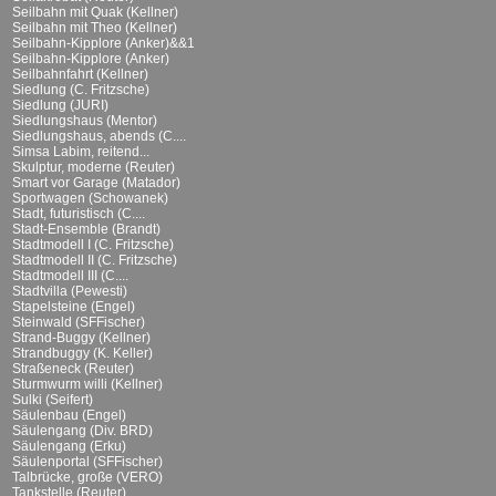
Seilbahn mit Quak (Kellner)
Seilbahn mit Theo (Kellner)
Seilbahn-Kipplore (Anker)&&1
Seilbahn-Kipplore (Anker)
Seilbahnfahrt (Kellner)
Siedlung (C. Fritzsche)
Siedlung (JURI)
Siedlungshaus (Mentor)
Siedlungshaus, abends (C....
Simsa Labim, reitend...
Skulptur, moderne (Reuter)
Smart vor Garage (Matador)
Sportwagen (Schowanek)
Stadt, futuristisch (C....
Stadt-Ensemble (Brandt)
Stadtmodell I (C. Fritzsche)
Stadtmodell II (C. Fritzsche)
Stadtmodell III (C....
Stadtvilla (Pewesti)
Stapelsteine (Engel)
Steinwald (SFFischer)
Strand-Buggy (Kellner)
Strandbuggy (K. Keller)
Straßeneck (Reuter)
Sturmwurm willi (Kellner)
Sulki (Seifert)
Säulenbau (Engel)
Säulengang (Div. BRD)
Säulengang (Erku)
Säulenportal (SFFischer)
Talbrücke, große (VERO)
Tankstelle (Reuter)