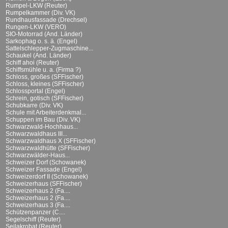
Rumpel-LKW (Reuter)
Rumpelkammer (Div. VK)
Rundhausfassade (Drechsel)
Rungen-LKW (VERO)
SIO-Motorrad (And. Länder)
Sarkophag o. s. ä. (Engel)
Sattelschlepper-Zugmaschine...
Schaukel (And. Länder)
Schiff ahoi (Reuter)
Schiffsmühle u. a. (Firma ?)
Schloss, großes (SFFischer)
Schloss, kleines (SFFischer)
Schlossportal (Engel)
Schrein, gotisch (SFFischer)
Schubkarre (Div. VK)
Schule mit Arbeiterdenkmal...
Schuppen im Bau (Div. VK)
Schwarzwald-Hochhaus...
Schwarzwaldhaus III...
Schwarzwaldhaus X (SFFischer)
Schwarzwaldhütte (SFFischer)
Schwarzwälder-Haus...
Schweizer Dorf (Schowanek)
Schweizer Fassade (Engel)
Schweizerdorf II (Schowanek)
Schweizerhaus (SFFischer)
Schweizerhaus 2 (Fa....
Schweizerhaus 2 (Fa....
Schweizerhaus 3 (Fa....
Schützenpanzer (C....
Segelschiff (Reuter)
Seilakrobat (Reuter)