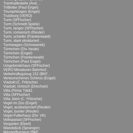
Tramhaltestelle (And....
Trittleiter (Paul Engel)
Triumphbogen (Engel)
Trutzburg (VERO)
Turm (SFFischer)
Turm (Schmidt-Spiele)
Turm, langer (SFFischer)
Turm, romanisch (Reuter)
Turm, schiefer (Frankenwald)
Turm, stark strukturiert...
Turmwagen (Schowanek)
Türmchen (Div. heute)
Türmchen (Engel)
Türmchen (Frankenwald)
Türmchen (Paul Engel)
Umgebindehaus (SFFischer)
VERO Miniaturen Bahnhof...
Verkehrsflugzeug 152 (BKF...
Verwunschenes Schloss (Engel)
Viadukt (C. Fritzsche)
Viadukt, römisch (Drechsel)
Villa (Firma ?)&&1
Villa (SFFischer)
Villa, klein (C. Fritzsche)
Vogel im Zoo (Engel)
Vogel, ausbalanciert (Reuter)
Vogel, bunter (Reuter)
Vogel-Futterhaus (Div. VK)
Volkspalast (SFFischer)
Vorgarten (Ebert)
Wandstück (Spranger)
Wasserflugzeug (BKF