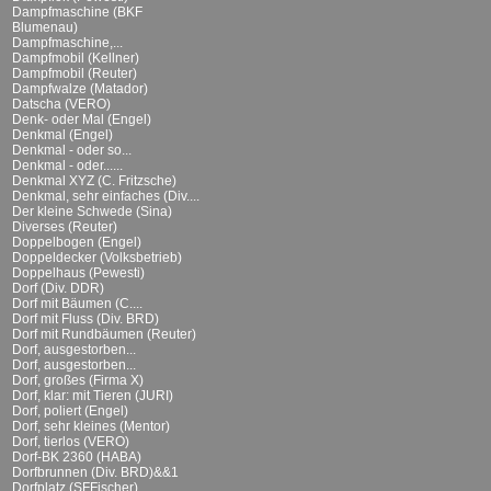
Dampfmaschine (BKF
Blumenau)
Dampfmaschine,...
Dampfmobil (Kellner)
Dampfmobil (Reuter)
Dampfwalze (Matador)
Datscha (VERO)
Denk- oder Mal (Engel)
Denkmal (Engel)
Denkmal - oder so...
Denkmal - oder......
Denkmal XYZ (C. Fritzsche)
Denkmal, sehr einfaches (Div....
Der kleine Schwede (Sina)
Diverses (Reuter)
Doppelbogen (Engel)
Doppeldecker (Volksbetrieb)
Doppelhaus (Pewesti)
Dorf (Div. DDR)
Dorf mit Bäumen (C....
Dorf mit Fluss (Div. BRD)
Dorf mit Rundbäumen (Reuter)
Dorf, ausgestorben...
Dorf, ausgestorben...
Dorf, großes (Firma X)
Dorf, klar: mit Tieren (JURI)
Dorf, poliert (Engel)
Dorf, sehr kleines (Mentor)
Dorf, tierlos (VERO)
Dorf-BK 2360 (HABA)
Dorfbrunnen (Div. BRD)&&1
Dorfplatz (SFFischer)