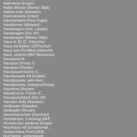
Hafenkran (Engel)
Halbe Brücke (Mentor Stab)
Halbes Auto (Matador)
Hammerwerk (Anker)
Hammerwerk (Paul Engel)
Handkarren (Matador)
Handwagen (And. Länder)
Handwagen (Div. VK)
Handwagen (Mentor Stab)
Haus in 3D (C. Fritzsche)
Haus mit Balkon (SFFischer)
Haus zum Richtfest (Albrecht)
Haus, undicht (BKF Blumenau)
Hausansicht...
Hausbau (Firma ?)
Hausbau (Reuter)
Hausbauversuche (C....
Hausfassade mit Einfahrt...
Hausfassade, sehr klein...
Hausfassade, zweigeschossig...
Hausfront (Reuter)
Hausfront m. Polizei (C....
Hausgrundstück (Div. VK)
Hausser-Auto (Hausser)
Helikopter (Matador)
Helikopter (Reuter)
Hexenhäuschen (Drechsel)
Hochdecker, 3-motorig (BKF...
Hochdecker, landend (Engel)
Hochhaus mit Schafsherde...
Hohes-Haus-Front (VEB...
Holzsteine, aufgestapelt...