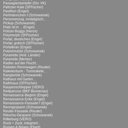
Passagierdampfer (Div. VK)
Patrizier-Kate (SFFischer)
Pavillion (Engel)
Perlmännchen I (Schowanek)
Personenzug, nostalgisch...
Pickup (Schowanek)
Platz ist in ... (Engel)
Polizei-Buggy (Heros)
Polymorph (SFFischer)
Portal, deutsches (Engel)
Portal, gotisch (SFFischer)
Portalkran (Engel)
Putzelmutzel (Schowanek)
Pyramide (And. Länder)
Pyramide (Mentor)
Radler auf der Flucht...
Raketen-Rennwagen (Reuter)
Raketenturm - Turmrakete...
Rangierlok (Schowanek)
Rathaus mit Garten...
Rathhaus (SFFischer)
Raupenschlepper (VERO)
Reitparcour (BKF Blumenau)
Renaissance-Beginn (Engel)
Renaissance-Ecke (Engel)
Renaissance-Fassade? (Engel)
Renngespann (Schowanek)
Reuter-Fassade (Reuter)
Rikscha-Gespann (Schowanek)
Ritterburg (VERO)
Ruck + Zuck, integriert...
Ruinen & Bögen (Ebert)