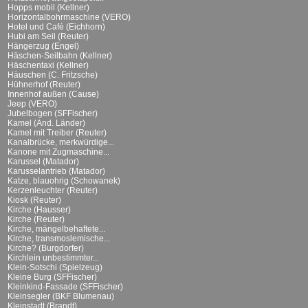
Hopps mobil (Kellner)
Horizontalbohrmaschine (VERO)
Hotel und Café (Eichhorn)
Hubi am Seil (Reuter)
Hängerzug (Engel)
Häschen-Seilbahn (Kellner)
Häschentaxi (Kellner)
Häuschen (C. Fritzsche)
Hühnerhof (Reuter)
Innenhof außen (Cause)
Jeep (VERO)
Jubelbogen (SFFischer)
Kamel (And. Länder)
Kamel mit Treiber (Reuter)
Kanalbrücke, merkwürdige...
Kanone mit Zugmaschine...
Karussel (Matador)
Karusselantrieb (Matador)
Katze, blauohrig (Schowanek)
Kerzenleuchter (Reuter)
Kiosk (Reuter)
Kirche (Hausser)
Kirche (Reuter)
Kirche, mängelbehaftete...
Kirche, transmoslemische...
Kirche? (Burgdorfer)
Kirchlein unbestimmter...
Klein-Sotschi (Spielzeug)
Kleine Burg (SFFischer)
Kleinkind-Fassade (SFFischer)
Kleinsegler (BKF Blumenau)
Kleinstadt (Brandt)