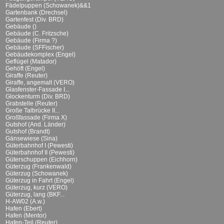
Fädelpuppen (Schowanek)&&1
Gartenbank (Drechsel)
Gartenfest (Div. BRD)
Gebäude ()
Gebäude (C. Fritzsche)
Gebäude (Firma ?)
Gebäude (SFFischer)
Gebäudekomplex (Engel)
Geflügel (Matador)
Gehöft (Engel)
Giraffe (Reuter)
Giraffe, angemalt (VERO)
Glasfenster-Fassade I...
Glockenturm (Div. BRD)
Grabstelle (Reuter)
Große Talbrücke II...
Großfassade (Firma X)
Gutshof (And. Länder)
Gutshof (Brandt)
Gänsewiese (Sina)
Güterbahnhof I (Pewesti)
Güterbahnhof II (Pewesti)
Güterschuppen (Eichhorn)
Güterzug (Frankenwald)
Güterzug (Schowanek)
Güterzug in Fahrt (Engel)
Güterzug, kurz (VERO)
Güterzug, lang (BKF...
H-AW02 (A.w.)
Hafen (Ebert)
Hafen (Mentor)
Hafen-Teil (Reuter)