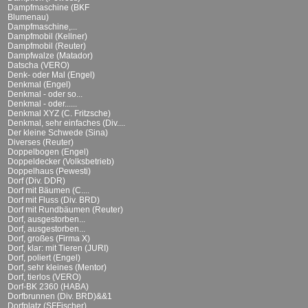
Dampfmaschine (BKF
Blumenau)
Dampfmaschine,...
Dampfmobil (Kellner)
Dampfmobil (Reuter)
Dampfwalze (Matador)
Datscha (VERO)
Denk- oder Mal (Engel)
Denkmal (Engel)
Denkmal - oder so...
Denkmal - oder......
Denkmal XYZ (C. Fritzsche)
Denkmal, sehr einfaches (Div....
Der kleine Schwede (Sina)
Diverses (Reuter)
Doppelbogen (Engel)
Doppeldecker (Volksbetrieb)
Doppelhaus (Pewesti)
Dorf (Div. DDR)
Dorf mit Bäumen (C....
Dorf mit Fluss (Div. BRD)
Dorf mit Rundbäumen (Reuter)
Dorf, ausgestorben...
Dorf, ausgestorben...
Dorf, großes (Firma X)
Dorf, klar: mit Tieren (JURI)
Dorf, poliert (Engel)
Dorf, sehr kleines (Mentor)
Dorf, tierlos (VERO)
Dorf-BK 2360 (HABA)
Dorfbrunnen (Div. BRD)&&1
Dorfplatz (SFFischer)