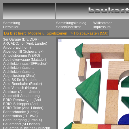
Sammlung
Sammlungskatalog
Willkommen
Hersteller
Seitenübersicht
Impressum
Du bist hier:
Modelle u. Spielszenen
=>
Holzbaukasten
(550)
3er Garage (Div. DDR)
ARCADO: Tor (And. Länder)
Airport (Eichhorn)
Alpendorf III (Schowanek)
Ampelsteürung (VERO)
Apothekerwaage (Matador)
Architektenhaus (SFFischer)
Architektenhäuser...
Architektenhäuser...
Augustusburg (Sina)
Auto-BK für 6 Modelle...
Auto-Rennbahn (Reuter)
Auto-Versuch (Heros)
Autokran (And. Länder)
Automobil-Annäherung...
BRIO: Rennwagen (And....
BRIO: Schlepper (And....
BRIO: Trike (And. Länder)
Bahnschranke (Heros)
Bahnstation (THUWA)
Bahnübergang (Firma X)
Bauerndorf (SFFischer)
Bauernhaus, kleines (Münchn....