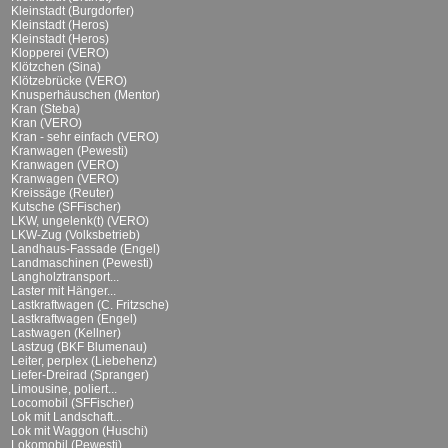
Kleinstadt (Burgdorfer)
Kleinstadt (Heros)
Kleinstadt (Heros)
Klopperei (VERO)
Klötzchen (Sina)
Klötzebrücke (VERO)
Knusperhäuschen (Mentor)
Kran (Steba)
Kran (VERO)
Kran - sehr einfach (VERO)
Kranwagen (Pewesti)
Kranwagen (VERO)
Kranwagen (VERO)
Kreissäge (Reuter)
Kutsche (SFFischer)
LKW, ungelenk(t) (VERO)
LKW-Zug (Volksbetrieb)
Landhaus-Fassade (Engel)
Landmaschinen (Pewesti)
Langholztransport...
Laster mit Hänger...
Lastkraftwagen (C. Fritzsche)
Lastkraftwagen (Engel)
Lastwagen (Kellner)
Lastzug (BKF Blumenau)
Leiter, perplex (Liebehenz)
Liefer-Dreirad (Spranger)
Limousine, poliert...
Locomobil (SFFischer)
Lok mit Landschaft...
Lok mit Waggon (Huschi)
Lokomobil (Pewesti)