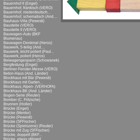
Bauernhof II (Engel)
Bauernhof, fränkisch (VERO)
Bauernhof, niederdeutsch...
Bauernhof, schematisch (And....
Bauhaus-Villa (Pewesti)
Baustelle (VERO)
Baustelle II (VERO)
Bauwagen-Auto (BKF
Blumenau)
Bauwagen-Denkmal (Heros)
Bauwerk, 5-teilig (And....
Bauwerk, leicht poliert (Paul...
Bauwerk, poliert (Heros)
Beiwagengespann (Schowanek)
Bergfestung (Engel)
Berliner-Fenster-Messe (VERO)
Beton-Haus (And. Länder)
Blockhaus mit Bär (Pewesti)
Blockhaus mit Garten...
Blockhaus, Alpen- (VERHOFA)
Blockhaus-BK (And. Länder)
Bogen-Serie (Reuter)
Bomber (C. Fritzsche)
Brunnen (Holler)
Brücke (Engel)
Brücke (Mentor)
Brücke (Pewesti)
Brücke (SFFischer)
Brücke (Spielszene) (Reuter)
Brücke mit Zug (SFFischer)
Brücke, doppelt (BKF...
Brücke, etwas stilisiert...