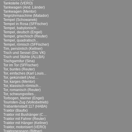
Tankstelle (VERO)
Tankwagen (And. Länder)
Tankwagen (Mentor)
Teigrührmaschine (Matador)
Tempel (Schowanek)
Tempel in Rosa (SFFischer)
Tempel, babylonisch...
Tempel, deutsch (Engel)
Tempel, griechisch (Reuter)
Tempel, quadratisch...
Tempel, römisch (SFFischer)
Tim, persönlich (Kellner)
Tisch und Sessel (Div. VK)
Tisch und Stühle (ALLBA)
Tischgarnitur (Sina)
Tor im Tor (SFFischer)
Tor, buntes (Reuter)
Tor, einfaches (Karl Louis...
Tor, gekünstelt (And....
Tor, karges (Mentor)
Tor, klassisch-römisch...
Tor, romanisch (Reuter)
Tor, schwungvolles...
Torbogen, kleiner (Engel)
Touristen-Zug (Volksbetrieb)
Trabantenstadt 117 (HABA)
Traktor (Baufix)
Traktor mit Bushänger (C....
Traktor mit Fahrer (Reuter)
Traktor mit Hänger (Kellner)
Traktor, motorisiert (VERO)
Traktorgespann (Bittner)