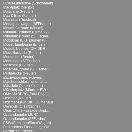
Luxus-Limousine (Schowanek)
Marktplatz (Mentor)
Maschine (Reuter)
Max & Else (Kellner)
Memorial (Drechsel)
Menageriewagen (SFFischer)
Merkel-Fassade (Merkel)
Miniatur-Brunnen (Firma ??)
Miniaturbauwerk (SFFischer)
Mobilkran (BKF Blumenau)
Model, langbeinig (Engel)
Modell, kleenes (Div. DDR)
Modellfassade (Reuter)
Monument (Reuter)
Monument (SFFischer)
Moschee (Div. BRD)
Moschee, große (SFFischer)
Multibrücke (Reuter)
Musterddesign, eigenes...
Märchenschloss, oriental....
Mäuslein Quiek (Kellner)
Münsterplatz (Münster-BV)
OMA AM BERG (Paul Engel)
Oldtimer (Reuter)
Oldtimer-LKW (BKF Blumenau)
Omnibus (C. Fritzsche)
Opas China-Fassade (And....
Ozeandampfer (JURI)
Ozeandampfer (SFFischer)
PSW (PersonenStandWagen)...
Parkschloss-Fassade, große...
Parqüt (SFFischer)