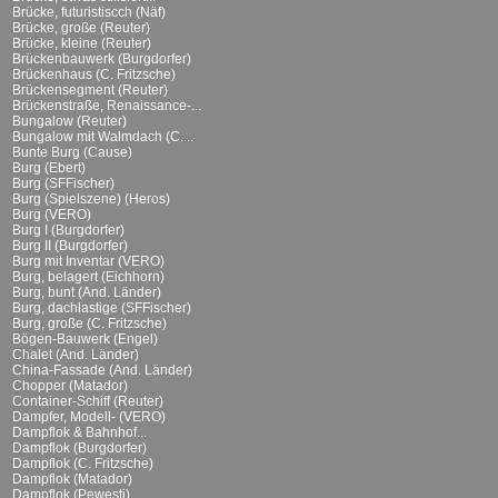
Brücke, futuristiscch (Näf)
Brücke, große (Reuter)
Brücke, kleine (Reuter)
Brückenbauwerk (Burgdorfer)
Brückenhaus (C. Fritzsche)
Brückensegment (Reuter)
Brückenstraße, Renaissance-...
Bungalow (Reuter)
Bungalow mit Walmdach (C....
Bunte Burg (Cause)
Burg (Ebert)
Burg (SFFischer)
Burg (Spielszene) (Heros)
Burg (VERO)
Burg I (Burgdorfer)
Burg II (Burgdorfer)
Burg mit Inventar (VERO)
Burg, belagert (Eichhorn)
Burg, bunt (And. Länder)
Burg, dachlastige (SFFischer)
Burg, große (C. Fritzsche)
Bögen-Bauwerk (Engel)
Chalet (And. Länder)
China-Fassade (And. Länder)
Chopper (Matador)
Container-Schiff (Reuter)
Dampfer, Modell- (VERO)
Dampflok & Bahnhof...
Dampflok (Burgdorfer)
Dampflok (C. Fritzsche)
Dampflok (Matador)
Dampflok (Pewesti)