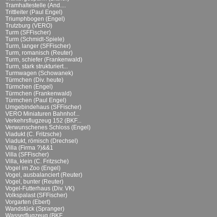
Tramhaltestelle (And....
Trittleiter (Paul Engel)
Triumphbogen (Engel)
Trutzburg (VERO)
Turm (SFFischer)
Turm (Schmidt-Spiele)
Turm, langer (SFFischer)
Turm, romanisch (Reuter)
Turm, schiefer (Frankenwald)
Turm, stark strukturiert...
Turmwagen (Schowanek)
Türmchen (Div. heute)
Türmchen (Engel)
Türmchen (Frankenwald)
Türmchen (Paul Engel)
Umgebindehaus (SFFischer)
VERO Miniaturen Bahnhof...
Verkehrsflugzeug 152 (BKF...
Verwunschenes Schloss (Engel)
Viadukt (C. Fritzsche)
Viadukt, römisch (Drechsel)
Villa (Firma ?)&&1
Villa (SFFischer)
Villa, klein (C. Fritzsche)
Vogel im Zoo (Engel)
Vogel, ausbalanciert (Reuter)
Vogel, bunter (Reuter)
Vogel-Futterhaus (Div. VK)
Volkspalast (SFFischer)
Vorgarten (Ebert)
Wandstück (Spranger)
Wasserflugzeug (BKF