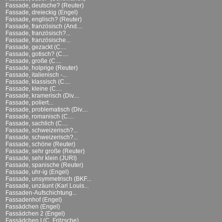
Fassade, deutsche? (Reuter)
Fassade, dreieckig (Engel)
Fassade, englisch? (Reuter)
Fassade, französisch (And....
Fassade, französisch?...
Fassade, französische...
Fassade, gezackt (C....
Fassade, gotisch? (C....
Fassade, große (C....
Fassade, holprige (Reuter)
Fassade, italienisch -...
Fassade, klassisch (C....
Fassade, kleine (C....
Fassade, kramerisch (Div....
Fassade, poliert...
Fassade, problematisch (Div....
Fassade, romanisch (C....
Fassade, sachlich (C....
Fassade, schweizerisch?...
Fassade, schweizerisch?...
Fassade, schöne (Reuter)
Fassade, sehr große (Reuter)
Fassade, sehr klein (JURI)
Fassade, spanische (Reuter)
Fassade, uhr-ig (Engel)
Fassade, unsymmetrisch (BKF...
Fassade, unzäunt (Karl Louis...
Fassaden-Aufschichtung...
Fassadenhof (Engel)
Fassädchen (Engel)
Fassädchen 2 (Engel)
Fassädchen I (C. Fritzsche)