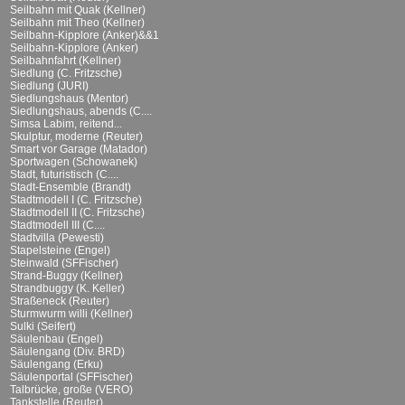
Seilbahn mit Quak (Kellner)
Seilbahn mit Theo (Kellner)
Seilbahn-Kipplore (Anker)&&1
Seilbahn-Kipplore (Anker)
Seilbahnfahrt (Kellner)
Siedlung (C. Fritzsche)
Siedlung (JURI)
Siedlungshaus (Mentor)
Siedlungshaus, abends (C....
Simsa Labim, reitend...
Skulptur, moderne (Reuter)
Smart vor Garage (Matador)
Sportwagen (Schowanek)
Stadt, futuristisch (C....
Stadt-Ensemble (Brandt)
Stadtmodell I (C. Fritzsche)
Stadtmodell II (C. Fritzsche)
Stadtmodell III (C....
Stadtvilla (Pewesti)
Stapelsteine (Engel)
Steinwald (SFFischer)
Strand-Buggy (Kellner)
Strandbuggy (K. Keller)
Straßeneck (Reuter)
Sturmwurm willi (Kellner)
Sulki (Seifert)
Säulenbau (Engel)
Säulengang (Div. BRD)
Säulengang (Erku)
Säulenportal (SFFischer)
Talbrücke, große (VERO)
Tankstelle (Reuter)