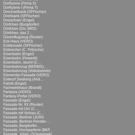
Dorfszene (Firma X)
Dorfszene I (Firma ?)
Drechselbank (SFFischer)
Drehbank (SFFischer)
Dreiachser (Engel)
Dörfchen (Burgdorfer)
Dörfchen (Div. BRD)
Dörfchen, das 2....
Düsenflugzeug (Reuter)
Eck-Haus (VERO)
Eckfassade (SFFischer)
Eisbrecher (C. Fritzsche)
Eisenbahn (Engel)
Eisenbahn (Pewesti)
Eisenbahn, skurril (C....
Eisenbahnzug (BERBIS)...
Eisenbahnzug (Volksbetrieb)
Elementar-Fassade (VERO)
Entwurf Siedlung (And....
Fabrik (Engel)
Fachwerkhaus (Brandt)
Fantasia (VERO)
Fantasy-Portal (VERO)
Fassade (Engel)
Fassade Nr. XX (Reuter)
Fassade mit Uhr (C....
Fassade mit Vorbau (C....
Fassade, Berliner (JURI)
Fassade, Berliner-Fenster-...
Fassade, Burgdorfer...
Fassade, Hochparterre (BKF...
Fassade, Jubel- (Schowanek)