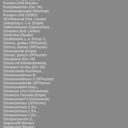
Rumpel-LKW (Reuter)
Rumpelkammer (Div. VK)
Rundhausfassade (Drechsel)
Rungen-LKW (VERO)
SIO-Motorrad (And. Länder)
Sarkophag o. s. ä. (Engel)
Sattelschlepper-Zugmaschine...
Schaukel (And. Länder)
Schiff ahoi (Reuter)
Schiffsmühle u. a. (Firma ?)
Schloss, großes (SFFischer)
Schloss, kleines (SFFischer)
Schlossportal (Engel)
Schrein, gotisch (SFFischer)
Schubkarre (Div. VK)
Schule mit Arbeiterdenkmal...
Schuppen im Bau (Div. VK)
Schwarzwald-Hochhaus...
Schwarzwaldhaus III...
Schwarzwaldhaus X (SFFischer)
Schwarzwaldhütte (SFFischer)
Schwarzwälder-Haus...
Schweizer Dorf (Schowanek)
Schweizer Fassade (Engel)
Schweizerdorf II (Schowanek)
Schweizerhaus (SFFischer)
Schweizerhaus 2 (Fa....
Schweizerhaus 2 (Fa....
Schweizerhaus 3 (Fa....
Schützenpanzer (C....
Segelschiff (Reuter)
Seilakrobat (Reuter)