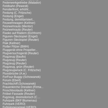
Federwerkgetriebe (Matador)
Feldbahn (Pewesti)
Fensterfront, erhöht...
Festung (C. Fritzsche)
Festung (Engel)
Festung, demilitarisiert...
Feuwehrwagen (Kellner)
Feürwehrauto (Mentor)
Feürwehrauto (Reuter)
Fiasko auf Rädern (Eichhorn)
Figuren-Steckspiel (Engel)
Figuren-Steckspiel (Reuter)
Flak (Kellner)
Flotter Flitzer (BWH)
Fluggerät ohne Propeller...
Flugversuchsgerät (Reuter)
Flugzeug (Baufix)
Flugzeug (Reuter)
Flugzeug (Reuter)
Flugzeug, grün (Reuter)
Flugzeugwrack (C. Fritzsche)
Flussbrücke (A.w.)
ForFour-Buggy (Schowanek)
Forum (Ebert)
Frachtschiff (Schowanek)
Frauenkirche Dresden (Firma...
Froschbootauto (Kellner)
Fröbel-Fassade (Reuter)
Fugzeug, dreimotorisch (C....
Fuhrpark (BKF Blumenau)
Fuhrpark (VERO)
Fußgängerampel (VERO)