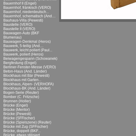
Bauernhof II (Engel)
Bauernhof, fränkisch (VERO)
Bauernhof, niederdeutsch...
Bauernhof, schematisch (And....
Bauhaus-Villa (Pewesti)
Baustelle (VERO)
Baustelle II (VERO)
Bauwagen-Auto (BKF
Blumenau)
Bauwagen-Denkmal (Heros)
Bauwerk, 5-teilig (And....
Bauwerk, leicht poliert (Paul...
Bauwerk, poliert (Heros)
Beiwagengespann (Schowanek)
Bergfestung (Engel)
Berliner-Fenster-Messe (VERO)
Beton-Haus (And. Länder)
Blockhaus mit Bär (Pewesti)
Blockhaus mit Garten...
Blockhaus, Alpen- (VERHOFA)
Blockhaus-BK (And. Länder)
Bogen-Serie (Reuter)
Bomber (C. Fritzsche)
Brunnen (Holler)
Brücke (Engel)
Brücke (Mentor)
Brücke (Pewesti)
Brücke (SFFischer)
Brücke (Spielszene) (Reuter)
Brücke mit Zug (SFFischer)
Brücke, doppelt (BKF...
Brücke, etwas stilisiert...