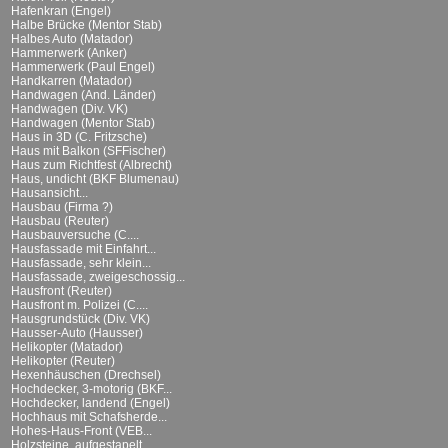
Hafenkran (Engel)
Halbe Brücke (Mentor Stab)
Halbes Auto (Matador)
Hammerwerk (Anker)
Hammerwerk (Paul Engel)
Handkarren (Matador)
Handwagen (And. Länder)
Handwagen (Div. VK)
Handwagen (Mentor Stab)
Haus in 3D (C. Fritzsche)
Haus mit Balkon (SFFischer)
Haus zum Richtfest (Albrecht)
Haus, undicht (BKF Blumenau)
Hausansicht...
Hausbau (Firma ?)
Hausbau (Reuter)
Hausbauversuche (C....
Hausfassade mit Einfahrt...
Hausfassade, sehr klein...
Hausfassade, zweigeschossig...
Hausfront (Reuter)
Hausfront m. Polizei (C....
Hausgrundstück (Div. VK)
Hausser-Auto (Hausser)
Helikopter (Matador)
Helikopter (Reuter)
Hexenhäuschen (Drechsel)
Hochdecker, 3-motorig (BKF...
Hochdecker, landend (Engel)
Hochhaus mit Schafsherde...
Hohes-Haus-Front (VEB...
Holzsteine, aufgestapelt...