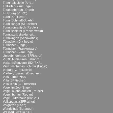
Tramhaltestelle (And....
Trittleiter (Paul Engel)
Triumphbogen (Engel)
Trutzburg (VERO)
Turm (SFFischer)
Turm (Schmidt-Spiele)
Turm, langer (SFFischer)
Turm, romanisch (Reuter)
Turm, schiefer (Frankenwald)
Turm, stark strukturiert...
Turmwagen (Schowanek)
Türmchen (Div. heute)
Türmchen (Engel)
Türmchen (Frankenwald)
Türmchen (Paul Engel)
Umgebindehaus (SFFischer)
VERO Miniaturen Bahnhof...
Verkehrsflugzeug 152 (BKF...
Verwunschenes Schloss (Engel)
Viadukt (C. Fritzsche)
Viadukt, römisch (Drechsel)
Villa (Firma ?)&&1
Villa (SFFischer)
Villa, klein (C. Fritzsche)
Vogel im Zoo (Engel)
Vogel, ausbalanciert (Reuter)
Vogel, bunter (Reuter)
Vogel-Futterhaus (Div. VK)
Volkspalast (SFFischer)
Vorgarten (Ebert)
Wandstück (Spranger)
Wasserflugzeug (BKF