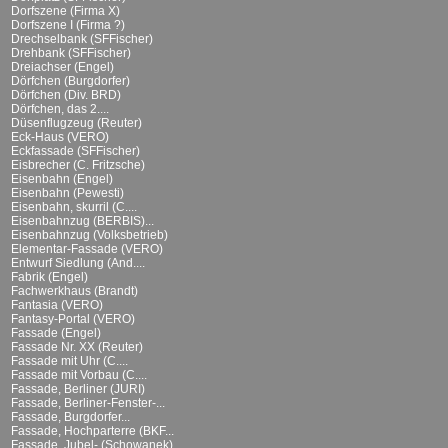
Dorfszene (Firma X)
Dorfszene I (Firma ?)
Drechselbank (SFFischer)
Drehbank (SFFischer)
Dreiachser (Engel)
Dörfchen (Burgdorfer)
Dörfchen (Div. BRD)
Dörfchen, das 2....
Düsenflugzeug (Reuter)
Eck-Haus (VERO)
Eckfassade (SFFischer)
Eisbrecher (C. Fritzsche)
Eisenbahn (Engel)
Eisenbahn (Pewesti)
Eisenbahn, skurril (C....
Eisenbahnzug (BERBIS)...
Eisenbahnzug (Volksbetrieb)
Elementar-Fassade (VERO)
Entwurf Siedlung (And....
Fabrik (Engel)
Fachwerkhaus (Brandt)
Fantasia (VERO)
Fantasy-Portal (VERO)
Fassade (Engel)
Fassade Nr. XX (Reuter)
Fassade mit Uhr (C....
Fassade mit Vorbau (C....
Fassade, Berliner (JURI)
Fassade, Berliner-Fenster-...
Fassade, Burgdorfer...
Fassade, Hochparterre (BKF...
Fassade, Jubel- (Schowanek)