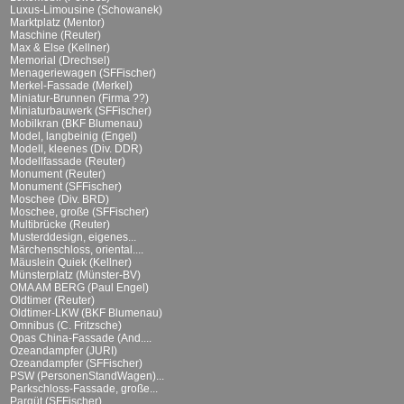
Luxus-Limousine (Schowanek)
Marktplatz (Mentor)
Maschine (Reuter)
Max & Else (Kellner)
Memorial (Drechsel)
Menageriewagen (SFFischer)
Merkel-Fassade (Merkel)
Miniatur-Brunnen (Firma ??)
Miniaturbauwerk (SFFischer)
Mobilkran (BKF Blumenau)
Model, langbeinig (Engel)
Modell, kleenes (Div. DDR)
Modellfassade (Reuter)
Monument (Reuter)
Monument (SFFischer)
Moschee (Div. BRD)
Moschee, große (SFFischer)
Multibrücke (Reuter)
Musterddesign, eigenes...
Märchenschloss, oriental....
Mäuslein Quiek (Kellner)
Münsterplatz (Münster-BV)
OMA AM BERG (Paul Engel)
Oldtimer (Reuter)
Oldtimer-LKW (BKF Blumenau)
Omnibus (C. Fritzsche)
Opas China-Fassade (And....
Ozeandampfer (JURI)
Ozeandampfer (SFFischer)
PSW (PersonenStandWagen)...
Parkschloss-Fassade, große...
Parqüt (SFFischer)