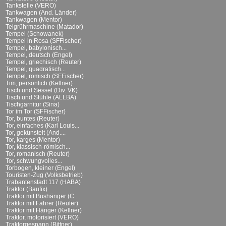
Tankstelle (VERO)
Tankwagen (And. Länder)
Tankwagen (Mentor)
Teigrührmaschine (Matador)
Tempel (Schowanek)
Tempel in Rosa (SFFischer)
Tempel, babylonisch...
Tempel, deutsch (Engel)
Tempel, griechisch (Reuter)
Tempel, quadratisch...
Tempel, römisch (SFFischer)
Tim, persönlich (Kellner)
Tisch und Sessel (Div. VK)
Tisch und Stühle (ALLBA)
Tischgarnitur (Sina)
Tor im Tor (SFFischer)
Tor, buntes (Reuter)
Tor, einfaches (Karl Louis...
Tor, gekünstelt (And....
Tor, karges (Mentor)
Tor, klassisch-römisch...
Tor, romanisch (Reuter)
Tor, schwungvolles...
Torbogen, kleiner (Engel)
Touristen-Zug (Volksbetrieb)
Trabantenstadt 117 (HABA)
Traktor (Baufix)
Traktor mit Bushänger (C....
Traktor mit Fahrer (Reuter)
Traktor mit Hänger (Kellner)
Traktor, motorisiert (VERO)
Traktorgespann (Bittner)