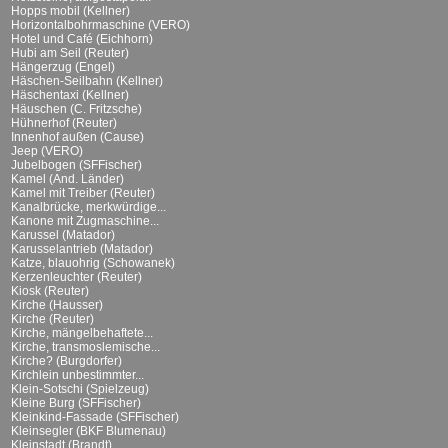
Hopps mobil (Kellner)
Horizontalbohrmaschine (VERO)
Hotel und Café (Eichhorn)
Hubi am Seil (Reuter)
Hängerzug (Engel)
Häschen-Seilbahn (Kellner)
Häschentaxi (Kellner)
Häuschen (C. Fritzsche)
Hühnerhof (Reuter)
Innenhof außen (Cause)
Jeep (VERO)
Jubelbogen (SFFischer)
Kamel (And. Länder)
Kamel mit Treiber (Reuter)
Kanalbrücke, merkwürdige...
Kanone mit Zugmaschine...
Karussel (Matador)
Karusselantrieb (Matador)
Katze, blauohrig (Schowanek)
Kerzenleuchter (Reuter)
Kiosk (Reuter)
Kirche (Hausser)
Kirche (Reuter)
Kirche, mängelbehaftete...
Kirche, transmoslemische...
Kirche? (Burgdorfer)
Kirchlein unbestimmter...
Klein-Sotschi (Spielzeug)
Kleine Burg (SFFischer)
Kleinkind-Fassade (SFFischer)
Kleinsegler (BKF Blumenau)
Kleinstadt (Brandt)