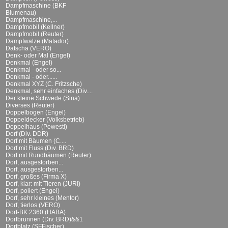
Dampfmaschine (BKF
Blumenau)
Dampfmaschine,...
Dampfmobil (Kellner)
Dampfmobil (Reuter)
Dampfwalze (Matador)
Datscha (VERO)
Denk- oder Mal (Engel)
Denkmal (Engel)
Denkmal - oder so...
Denkmal - oder......
Denkmal XYZ (C. Fritzsche)
Denkmal, sehr einfaches (Div....
Der kleine Schwede (Sina)
Diverses (Reuter)
Doppelbogen (Engel)
Doppeldecker (Volksbetrieb)
Doppelhaus (Pewesti)
Dorf (Div. DDR)
Dorf mit Bäumen (C....
Dorf mit Fluss (Div. BRD)
Dorf mit Rundbäumen (Reuter)
Dorf, ausgestorben...
Dorf, ausgestorben...
Dorf, großes (Firma X)
Dorf, klar: mit Tieren (JURI)
Dorf, poliert (Engel)
Dorf, sehr kleines (Mentor)
Dorf, tierlos (VERO)
Dorf-BK 2360 (HABA)
Dorfbrunnen (Div. BRD)&&1
Dorfplatz (SFFischer)