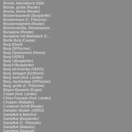
Brücke, futuristiscch (Näf)
Brücke, große (Reuter)
Brücke, kleine (Reuter)
Brückenbauwerk (Burgdorfer)
Brückenhaus (C. Fritzsche)
Brückensegment (Reuter)
Brückenstraße, Renaissance-...
Bungalow (Reuter)
Bungalow mit Walmdach (C....
Bunte Burg (Cause)
Burg (Ebert)
Burg (SFFischer)
Burg (Spielszene) (Heros)
Burg (VERO)
Burg I (Burgdorfer)
Burg II (Burgdorfer)
Burg mit Inventar (VERO)
Burg, belagert (Eichhorn)
Burg, bunt (And. Länder)
Burg, dachlastige (SFFischer)
Burg, große (C. Fritzsche)
Bögen-Bauwerk (Engel)
Chalet (And. Länder)
China-Fassade (And. Länder)
Chopper (Matador)
Container-Schiff (Reuter)
Dampfer, Modell- (VERO)
Dampflok & Bahnhof...
Dampflok (Burgdorfer)
Dampflok (C. Fritzsche)
Dampflok (Matador)
Dampflok (Pewesti)