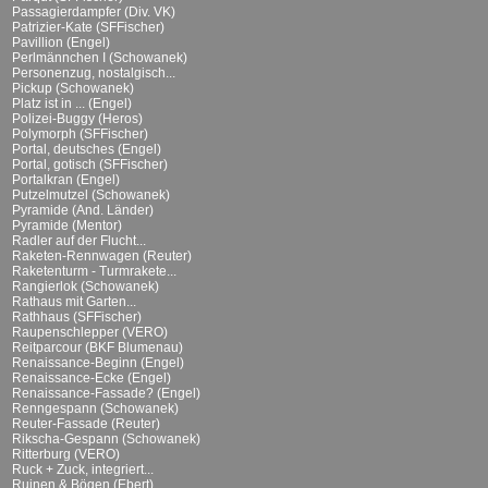
Passagierdampfer (Div. VK)
Patrizier-Kate (SFFischer)
Pavillion (Engel)
Perlmännchen I (Schowanek)
Personenzug, nostalgisch...
Pickup (Schowanek)
Platz ist in ... (Engel)
Polizei-Buggy (Heros)
Polymorph (SFFischer)
Portal, deutsches (Engel)
Portal, gotisch (SFFischer)
Portalkran (Engel)
Putzelmutzel (Schowanek)
Pyramide (And. Länder)
Pyramide (Mentor)
Radler auf der Flucht...
Raketen-Rennwagen (Reuter)
Raketenturm - Turmrakete...
Rangierlok (Schowanek)
Rathaus mit Garten...
Rathhaus (SFFischer)
Raupenschlepper (VERO)
Reitparcour (BKF Blumenau)
Renaissance-Beginn (Engel)
Renaissance-Ecke (Engel)
Renaissance-Fassade? (Engel)
Renngespann (Schowanek)
Reuter-Fassade (Reuter)
Rikscha-Gespann (Schowanek)
Ritterburg (VERO)
Ruck + Zuck, integriert...
Ruinen & Bögen (Ebert)