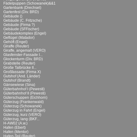
Fädelpuppen (Schowanek)&&1
Gartenbank (Drechsel)
Gartenfest (Div. BRD)
Gebäude ()
Gebäude (C. Fritzsche)
Gebäude (Firma ?)
Gebäude (SFFischer)
Gebäudekomplex (Engel)
Geflügel (Matador)
Gehöft (Engel)
Giraffe (Reuter)
Giraffe, angemalt (VERO)
Glasfenster-Fassade I...
Glockenturm (Div. BRD)
Grabstelle (Reuter)
Große Talbrücke II...
Großfassade (Firma X)
Gutshof (And. Länder)
Gutshof (Brandt)
Gänsewiese (Sina)
Güterbahnhof I (Pewesti)
Güterbahnhof II (Pewesti)
Güterschuppen (Eichhorn)
Güterzug (Frankenwald)
Güterzug (Schowanek)
Güterzug in Fahrt (Engel)
Güterzug, kurz (VERO)
Güterzug, lang (BKF...
H-AW02 (A.w.)
Hafen (Ebert)
Hafen (Mentor)
Hafen-Teil (Reuter)