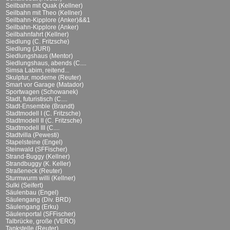
Seilbahn mit Quak (Kellner)
Seilbahn mit Theo (Kellner)
Seilbahn-Kipplore (Anker)&&1
Seilbahn-Kipplore (Anker)
Seilbahnfahrt (Kellner)
Siedlung (C. Fritzsche)
Siedlung (JURI)
Siedlungshaus (Mentor)
Siedlungshaus, abends (C....
Simsa Labim, reitend...
Skulptur, moderne (Reuter)
Smart vor Garage (Matador)
Sportwagen (Schowanek)
Stadt, futuristisch (C....
Stadt-Ensemble (Brandt)
Stadtmodell I (C. Fritzsche)
Stadtmodell II (C. Fritzsche)
Stadtmodell III (C....
Stadtvilla (Pewesti)
Stapelsteine (Engel)
Steinwald (SFFischer)
Strand-Buggy (Kellner)
Strandbuggy (K. Keller)
Straßeneck (Reuter)
Sturmwurm willi (Kellner)
Sulki (Seifert)
Säulenbau (Engel)
Säulengang (Div. BRD)
Säulengang (Erku)
Säulenportal (SFFischer)
Talbrücke, große (VERO)
Tankstelle (Reuter)