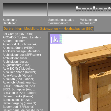
Sammlung
Sammlungskatalog
Willkommen
Hersteller
Seitenübersicht
Impressum
Du bist hier:
Modelle u. Spielszenen
=>
Holzbaukasten
(550)
3er Garage (Div. DDR)
ARCADO: Tor (And. Länder)
Airport (Eichhorn)
Alpendorf III (Schowanek)
Ampelsteürung (VERO)
Apothekerwaage (Matador)
Architektenhaus (SFFischer)
Architektenhäuser...
Architektenhäuser...
Augustusburg (Sina)
Auto-BK für 6 Modelle...
Auto-Rennbahn (Reuter)
Auto-Versuch (Heros)
Autokran (And. Länder)
Automobil-Annäherung...
BRIO: Rennwagen (And....
BRIO: Schlepper (And....
BRIO: Trike (And. Länder)
Bahnschranke (Heros)
Bahnstation (THUWA)
Bahnübergang (Firma X)
Bauerndorf (SFFischer)
Bauernhaus, kleines (Münchn....