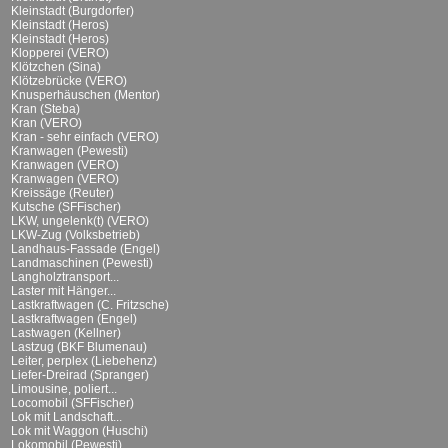
Kleinstadt (Burgdorfer)
Kleinstadt (Heros)
Kleinstadt (Heros)
Klopperei (VERO)
Klötzchen (Sina)
Klötzebrücke (VERO)
Knusperhäuschen (Mentor)
Kran (Steba)
Kran (VERO)
Kran - sehr einfach (VERO)
Kranwagen (Pewesti)
Kranwagen (VERO)
Kranwagen (VERO)
Kreissäge (Reuter)
Kutsche (SFFischer)
LKW, ungelenk(t) (VERO)
LKW-Zug (Volksbetrieb)
Landhaus-Fassade (Engel)
Landmaschinen (Pewesti)
Langholztransport...
Laster mit Hänger...
Lastkraftwagen (C. Fritzsche)
Lastkraftwagen (Engel)
Lastwagen (Kellner)
Lastzug (BKF Blumenau)
Leiter, perplex (Liebehenz)
Liefer-Dreirad (Spranger)
Limousine, poliert...
Locomobil (SFFischer)
Lok mit Landschaft...
Lok mit Waggon (Huschi)
Lokomobil (Pewesti)