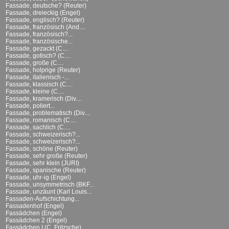
Fassade, deutsche? (Reuter)
Fassade, dreieckig (Engel)
Fassade, englisch? (Reuter)
Fassade, französisch (And....
Fassade, französisch?...
Fassade, französische...
Fassade, gezackt (C....
Fassade, gotisch? (C....
Fassade, große (C....
Fassade, holprige (Reuter)
Fassade, italienisch -...
Fassade, klassisch (C....
Fassade, kleine (C....
Fassade, kramerisch (Div....
Fassade, poliert...
Fassade, problematisch (Div....
Fassade, romanisch (C....
Fassade, sachlich (C....
Fassade, schweizerisch?...
Fassade, schweizerisch?...
Fassade, schöne (Reuter)
Fassade, sehr große (Reuter)
Fassade, sehr klein (JURI)
Fassade, spanische (Reuter)
Fassade, uhr-ig (Engel)
Fassade, unsymmetrisch (BKF...
Fassade, unzäunt (Karl Louis...
Fassaden-Aufschichtung...
Fassadenhof (Engel)
Fassädchen (Engel)
Fassädchen 2 (Engel)
Fassädchen I (C. Fritzsche)