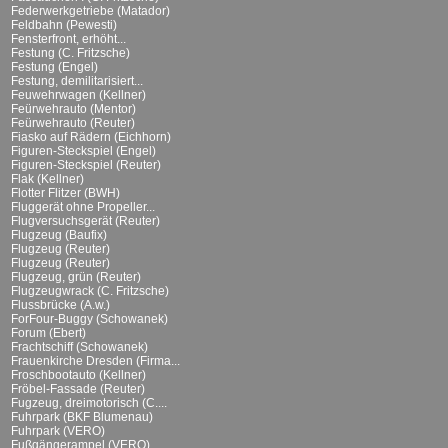
Federwerkgetriebe (Matador)
Feldbahn (Pewesti)
Fensterfront, erhöht...
Festung (C. Fritzsche)
Festung (Engel)
Festung, demilitarisiert...
Feuwehrwagen (Kellner)
Feürwehrauto (Mentor)
Feürwehrauto (Reuter)
Fiasko auf Rädern (Eichhorn)
Figuren-Steckspiel (Engel)
Figuren-Steckspiel (Reuter)
Flak (Kellner)
Flotter Flitzer (BWH)
Fluggerät ohne Propeller...
Flugversuchsgerät (Reuter)
Flugzeug (Baufix)
Flugzeug (Reuter)
Flugzeug (Reuter)
Flugzeug, grün (Reuter)
Flugzeugwrack (C. Fritzsche)
Flussbrücke (A.w.)
ForFour-Buggy (Schowanek)
Forum (Ebert)
Frachtschiff (Schowanek)
Frauenkirche Dresden (Firma...
Froschbootauto (Kellner)
Fröbel-Fassade (Reuter)
Fugzeug, dreimotorisch (C....
Fuhrpark (BKF Blumenau)
Fuhrpark (VERO)
Fußgängerampel (VERO)