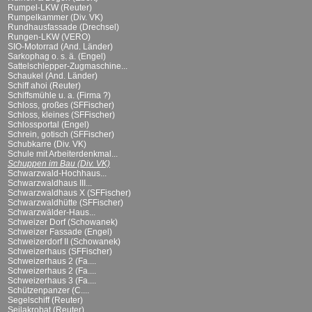
Rumpel-LKW (Reuter)
Rumpelkammer (Div. VK)
Rundhausfassade (Drechsel)
Rungen-LKW (VERO)
SIO-Motorrad (And. Länder)
Sarkophag o. s. ä. (Engel)
Sattelschlepper-Zugmaschine...
Schaukel (And. Länder)
Schiff ahoi (Reuter)
Schiffsmühle u. a. (Firma ?)
Schloss, großes (SFFischer)
Schloss, kleines (SFFischer)
Schlossportal (Engel)
Schrein, gotisch (SFFischer)
Schubkarre (Div. VK)
Schule mit Arbeiterdenkmal...
Schuppen im Bau (Div. VK)
Schwarzwald-Hochhaus...
Schwarzwaldhaus III...
Schwarzwaldhaus X (SFFischer)
Schwarzwaldhütte (SFFischer)
Schwarzwälder-Haus...
Schweizer Dorf (Schowanek)
Schweizer Fassade (Engel)
Schweizerdorf II (Schowanek)
Schweizerhaus (SFFischer)
Schweizerhaus 2 (Fa....
Schweizerhaus 2 (Fa....
Schweizerhaus 3 (Fa....
Schützenpanzer (C....
Segelschiff (Reuter)
Seilakrobat (Reuter)