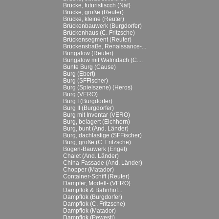
Brücke, futuristiscch (Näf)
Brücke, große (Reuter)
Brücke, kleine (Reuter)
Brückenbauwerk (Burgdorfer)
Brückenhaus (C. Fritzsche)
Brückensegment (Reuter)
Brückenstraße, Renaissance-...
Bungalow (Reuter)
Bungalow mit Walmdach (C....
Bunte Burg (Cause)
Burg (Ebert)
Burg (SFFischer)
Burg (Spielszene) (Heros)
Burg (VERO)
Burg I (Burgdorfer)
Burg II (Burgdorfer)
Burg mit Inventar (VERO)
Burg, belagert (Eichhorn)
Burg, bunt (And. Länder)
Burg, dachlastige (SFFischer)
Burg, große (C. Fritzsche)
Bögen-Bauwerk (Engel)
Chalet (And. Länder)
China-Fassade (And. Länder)
Chopper (Matador)
Container-Schiff (Reuter)
Dampfer, Modell- (VERO)
Dampflok & Bahnhof...
Dampflok (Burgdorfer)
Dampflok (C. Fritzsche)
Dampflok (Matador)
Dampflok (Pewesti)