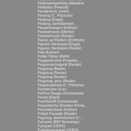
Federwerkgetriebe (Matador)
Feldbahn (Pewesti)
Fensterfront, erhöht...
Festung (C. Fritzsche)
Festung (Engel)
Festung, demilitarisiert...
Feuwehrwagen (Kellner)
Feürwehrauto (Mentor)
Feürwehrauto (Reuter)
Fiasko auf Rädern (Eichhorn)
Figuren-Steckspiel (Engel)
Figuren-Steckspiel (Reuter)
Flak (Kellner)
Flotter Flitzer (BWH)
Fluggerät ohne Propeller...
Flugversuchsgerät (Reuter)
Flugzeug (Baufix)
Flugzeug (Reuter)
Flugzeug (Reuter)
Flugzeug, grün (Reuter)
Flugzeugwrack (C. Fritzsche)
Flussbrücke (A.w.)
ForFour-Buggy (Schowanek)
Forum (Ebert)
Frachtschiff (Schowanek)
Frauenkirche Dresden (Firma...
Froschbootauto (Kellner)
Fröbel-Fassade (Reuter)
Fugzeug, dreimotorisch (C....
Fuhrpark (BKF Blumenau)
Fuhrpark (VERO)
Fußgängerampel (VERO)