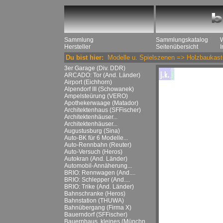
Sammlung
Sammlungskatalog
Hersteller
Seitenübersicht
Du bist hier:
Modelle u. Spielszenen
=>
Holzbaukast
3er Garage (Div. DDR)
ARCADO: Tor (And. Länder)
Airport (Eichhorn)
Alpendorf III (Schowanek)
Ampelsteürung (VERO)
Apothekerwaage (Matador)
Architektenhaus (SFFischer)
Architektenhäuser...
Architektenhäuser...
Augustusburg (Sina)
Auto-BK für 6 Modelle...
Auto-Rennbahn (Reuter)
Auto-Versuch (Heros)
Autokran (And. Länder)
Automobil-Annäherung...
BRIO: Rennwagen (And....
BRIO: Schlepper (And....
BRIO: Trike (And. Länder)
Bahnschranke (Heros)
Bahnstation (THUWA)
Bahnübergang (Firma X)
Bauerndorf (SFFischer)
Bauernhaus, kleines (Münchn....