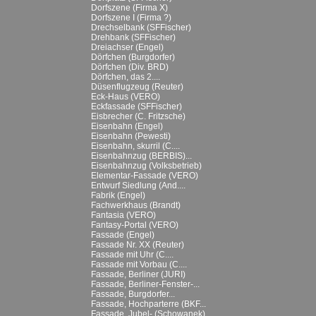
Dorfszene (Firma X)
Dorfszene I (Firma ?)
Drechselbank (SFFischer)
Drehbank (SFFischer)
Dreiachser (Engel)
Dörfchen (Burgdorfer)
Dörfchen (Div. BRD)
Dörfchen, das 2....
Düsenflugzeug (Reuter)
Eck-Haus (VERO)
Eckfassade (SFFischer)
Eisbrecher (C. Fritzsche)
Eisenbahn (Engel)
Eisenbahn (Pewesti)
Eisenbahn, skurril (C....
Eisenbahnzug (BERBIS)...
Eisenbahnzug (Volksbetrieb)
Elementar-Fassade (VERO)
Entwurf Siedlung (And....
Fabrik (Engel)
Fachwerkhaus (Brandt)
Fantasia (VERO)
Fantasy-Portal (VERO)
Fassade (Engel)
Fassade Nr. XX (Reuter)
Fassade mit Uhr (C....
Fassade mit Vorbau (C....
Fassade, Berliner (JURI)
Fassade, Berliner-Fenster-...
Fassade, Burgdorfer...
Fassade, Hochparterre (BKF...
Fassade, Jubel- (Schowanek)