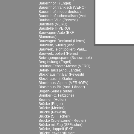
Bauernhof II (Engel)
Bauernhof, fränkisch (VERO)
Bauernhof, niederdeutsch...
Bauernhof, schematisch (And....
Bauhaus-Villa (Pewesti)
Baustelle (VERO)
Baustelle II (VERO)
Bauwagen-Auto (BKF
Blumenau)
Bauwagen-Denkmal (Heros)
Bauwerk, 5-teilig (And....
Bauwerk, leicht poliert (Paul...
Bauwerk, poliert (Heros)
Beiwagengespann (Schowanek)
Bergfestung (Engel)
Berliner-Fenster-Messe (VERO)
Beton-Haus (And. Länder)
Blockhaus mit Bär (Pewesti)
Blockhaus mit Garten...
Blockhaus, Alpen- (VERHOFA)
Blockhaus-BK (And. Länder)
Bogen-Serie (Reuter)
Bomber (C. Fritzsche)
Brunnen (Holler)
Brücke (Engel)
Brücke (Mentor)
Brücke (Pewesti)
Brücke (SFFischer)
Brücke (Spielszene) (Reuter)
Brücke mit Zug (SFFischer)
Brücke, doppelt (BKF...
Brücke, etwas stilisiert...