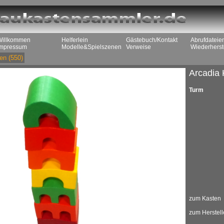
Willkommen
Helferlein
Gästebuch/Kontakt
Abrufdateie
Impressum
Modelle&Spielszenen
Verweise
Wiederherst
en
(550)
Arcadia 
Turm
zum Kasten
zum Herstell