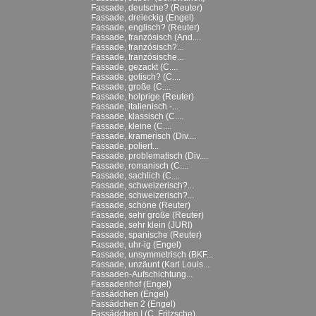
Fassade, deutsche? (Reuter)
Fassade, dreieckig (Engel)
Fassade, englisch? (Reuter)
Fassade, französisch (And....
Fassade, französisch?...
Fassade, französische...
Fassade, gezackt (C....
Fassade, gotisch? (C....
Fassade, große (C....
Fassade, holprige (Reuter)
Fassade, italienisch -...
Fassade, klassisch (C....
Fassade, kleine (C....
Fassade, kramerisch (Div....
Fassade, poliert...
Fassade, problematisch (Div....
Fassade, romanisch (C....
Fassade, sachlich (C....
Fassade, schweizerisch?...
Fassade, schweizerisch?...
Fassade, schöne (Reuter)
Fassade, sehr große (Reuter)
Fassade, sehr klein (JURI)
Fassade, spanische (Reuter)
Fassade, uhr-ig (Engel)
Fassade, unsymmetrisch (BKF...
Fassade, unzäunt (Karl Louis...
Fassaden-Aufschichtung...
Fassadenhof (Engel)
Fassädchen (Engel)
Fassädchen 2 (Engel)
Fassädchen I (C. Fritzsche)