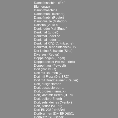
Dampfmaschine (BKF
Blumenau)
Dampfmaschine,...
Dampfmobil (Kellner)
Dampfmobil (Reuter)
Dampfwalze (Matador)
Datscha (VERO)
Denk- oder Mal (Engel)
Denkmal (Engel)
Denkmal - oder so...
Denkmal - oder......
Denkmal XYZ (C. Fritzsche)
Denkmal, sehr einfaches (Div....
Der kleine Schwede (Sina)
Diverses (Reuter)
Doppelbogen (Engel)
Doppeldecker (Volksbetrieb)
Doppelhaus (Pewesti)
Dorf (Div. DDR)
Dorf mit Bäumen (C....
Dorf mit Fluss (Div. BRD)
Dorf mit Rundbäumen (Reuter)
Dorf, ausgestorben...
Dorf, ausgestorben...
Dorf, großes (Firma X)
Dorf, klar: mit Tieren (JURI)
Dorf, poliert (Engel)
Dorf, sehr kleines (Mentor)
Dorf, tierlos (VERO)
Dorf-BK 2360 (HABA)
Dorfbrunnen (Div. BRD)&&1
Dorfplatz (SFFischer)