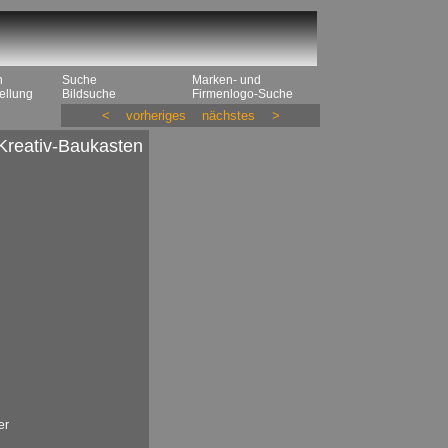
n
Suche
Marken- und
ellung
Bildsuche
Firmenlogo-Suche
<
vorheriges
nächstes
>
Kreativ-Baukasten
er