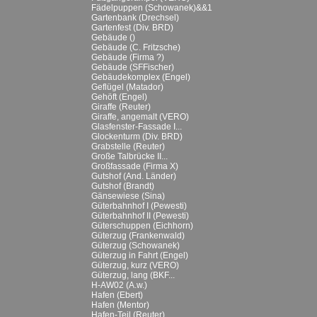
Fädelpuppen (Schowanek)&&1
Gartenbank (Drechsel)
Gartenfest (Div. BRD)
Gebäude ()
Gebäude (C. Fritzsche)
Gebäude (Firma ?)
Gebäude (SFFischer)
Gebäudekomplex (Engel)
Geflügel (Matador)
Gehöft (Engel)
Giraffe (Reuter)
Giraffe, angemalt (VERO)
Glasfenster-Fassade I...
Glockenturm (Div. BRD)
Grabstelle (Reuter)
Große Talbrücke II...
Großfassade (Firma X)
Gutshof (And. Länder)
Gutshof (Brandt)
Gänsewiese (Sina)
Güterbahnhof I (Pewesti)
Güterbahnhof II (Pewesti)
Güterschuppen (Eichhorn)
Güterzug (Frankenwald)
Güterzug (Schowanek)
Güterzug in Fahrt (Engel)
Güterzug, kurz (VERO)
Güterzug, lang (BKF...
H-AW02 (A.w.)
Hafen (Ebert)
Hafen (Mentor)
Hafen-Teil (Reuter)