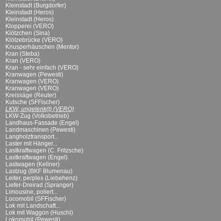
Kleinstadt (Burgdorfer)
Kleinstadt (Heros)
Kleinstadt (Heros)
Klopperei (VERO)
Klötzchen (Sina)
Klötzebrücke (VERO)
Knusperhäuschen (Mentor)
Kran (Steba)
Kran (VERO)
Kran - sehr einfach (VERO)
Kranwagen (Pewesti)
Kranwagen (VERO)
Kranwagen (VERO)
Kreissäge (Reuter)
Kutsche (SFFischer)
LKW, ungelenk(t) (VERO)
LKW-Zug (Volksbetrieb)
Landhaus-Fassade (Engel)
Landmaschinen (Pewesti)
Langholztransport...
Laster mit Hänger...
Lastkraftwagen (C. Fritzsche)
Lastkraftwagen (Engel)
Lastwagen (Kellner)
Lastzug (BKF Blumenau)
Leiter, perplex (Liebehenz)
Liefer-Dreirad (Spranger)
Limousine, poliert...
Locomobil (SFFischer)
Lok mit Landschaft...
Lok mit Waggon (Huschi)
Lokomobil (Pewesti)