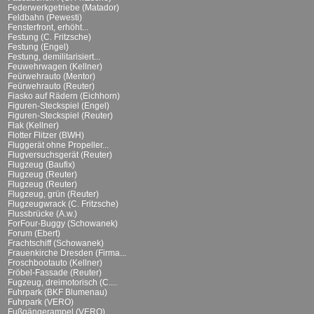
Federwerkgetriebe (Matador)
Feldbahn (Pewesti)
Fensterfront, erhöht...
Festung (C. Fritzsche)
Festung (Engel)
Festung, demilitarisiert...
Feuwehrwagen (Kellner)
Feürwehrauto (Mentor)
Feürwehrauto (Reuter)
Fiasko auf Rädern (Eichhorn)
Figuren-Steckspiel (Engel)
Figuren-Steckspiel (Reuter)
Flak (Kellner)
Flotter Flitzer (BWH)
Fluggerät ohne Propeller...
Flugversuchsgerät (Reuter)
Flugzeug (Baufix)
Flugzeug (Reuter)
Flugzeug (Reuter)
Flugzeug, grün (Reuter)
Flugzeugwrack (C. Fritzsche)
Flussbrücke (A.w.)
ForFour-Buggy (Schowanek)
Forum (Ebert)
Frachtschiff (Schowanek)
Frauenkirche Dresden (Firma...
Froschbootauto (Kellner)
Fröbel-Fassade (Reuter)
Fugzeug, dreimotorisch (C....
Fuhrpark (BKF Blumenau)
Fuhrpark (VERO)
Fußgängerampel (VERO)