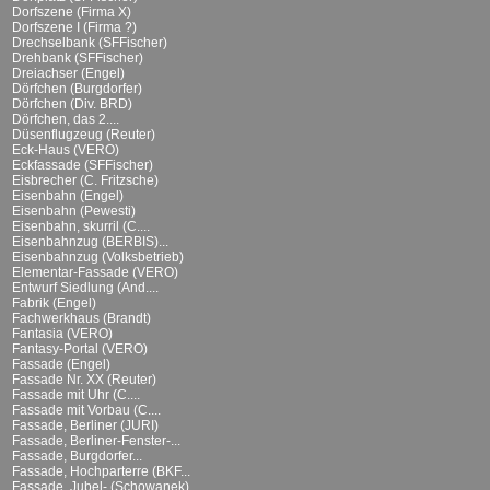
Dorfszene (Firma X)
Dorfszene I (Firma ?)
Drechselbank (SFFischer)
Drehbank (SFFischer)
Dreiachser (Engel)
Dörfchen (Burgdorfer)
Dörfchen (Div. BRD)
Dörfchen, das 2....
Düsenflugzeug (Reuter)
Eck-Haus (VERO)
Eckfassade (SFFischer)
Eisbrecher (C. Fritzsche)
Eisenbahn (Engel)
Eisenbahn (Pewesti)
Eisenbahn, skurril (C....
Eisenbahnzug (BERBIS)...
Eisenbahnzug (Volksbetrieb)
Elementar-Fassade (VERO)
Entwurf Siedlung (And....
Fabrik (Engel)
Fachwerkhaus (Brandt)
Fantasia (VERO)
Fantasy-Portal (VERO)
Fassade (Engel)
Fassade Nr. XX (Reuter)
Fassade mit Uhr (C....
Fassade mit Vorbau (C....
Fassade, Berliner (JURI)
Fassade, Berliner-Fenster-...
Fassade, Burgdorfer...
Fassade, Hochparterre (BKF...
Fassade, Jubel- (Schowanek)