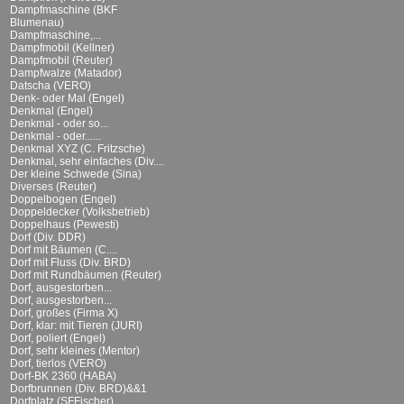
Dampfmaschine (BKF
Blumenau)
Dampfmaschine,...
Dampfmobil (Kellner)
Dampfmobil (Reuter)
Dampfwalze (Matador)
Datscha (VERO)
Denk- oder Mal (Engel)
Denkmal (Engel)
Denkmal - oder so...
Denkmal - oder......
Denkmal XYZ (C. Fritzsche)
Denkmal, sehr einfaches (Div....
Der kleine Schwede (Sina)
Diverses (Reuter)
Doppelbogen (Engel)
Doppeldecker (Volksbetrieb)
Doppelhaus (Pewesti)
Dorf (Div. DDR)
Dorf mit Bäumen (C....
Dorf mit Fluss (Div. BRD)
Dorf mit Rundbäumen (Reuter)
Dorf, ausgestorben...
Dorf, ausgestorben...
Dorf, großes (Firma X)
Dorf, klar: mit Tieren (JURI)
Dorf, poliert (Engel)
Dorf, sehr kleines (Mentor)
Dorf, tierlos (VERO)
Dorf-BK 2360 (HABA)
Dorfbrunnen (Div. BRD)&&1
Dorfplatz (SFFischer)