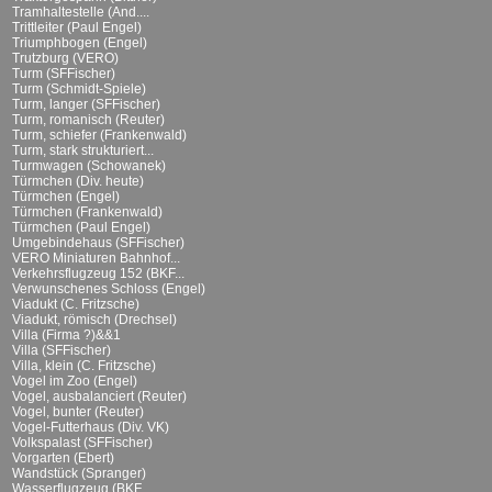
Tramhaltestelle (And....
Trittleiter (Paul Engel)
Triumphbogen (Engel)
Trutzburg (VERO)
Turm (SFFischer)
Turm (Schmidt-Spiele)
Turm, langer (SFFischer)
Turm, romanisch (Reuter)
Turm, schiefer (Frankenwald)
Turm, stark strukturiert...
Turmwagen (Schowanek)
Türmchen (Div. heute)
Türmchen (Engel)
Türmchen (Frankenwald)
Türmchen (Paul Engel)
Umgebindehaus (SFFischer)
VERO Miniaturen Bahnhof...
Verkehrsflugzeug 152 (BKF...
Verwunschenes Schloss (Engel)
Viadukt (C. Fritzsche)
Viadukt, römisch (Drechsel)
Villa (Firma ?)&&1
Villa (SFFischer)
Villa, klein (C. Fritzsche)
Vogel im Zoo (Engel)
Vogel, ausbalanciert (Reuter)
Vogel, bunter (Reuter)
Vogel-Futterhaus (Div. VK)
Volkspalast (SFFischer)
Vorgarten (Ebert)
Wandstück (Spranger)
Wasserflugzeug (BKF