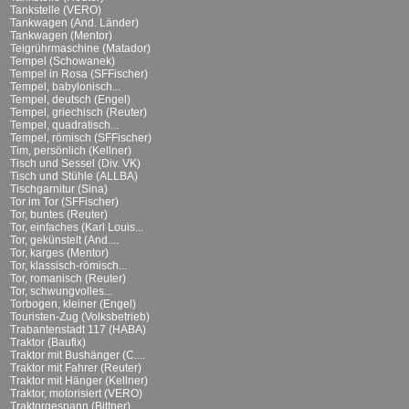
Tankstelle (VERO)
Tankwagen (And. Länder)
Tankwagen (Mentor)
Teigrührmaschine (Matador)
Tempel (Schowanek)
Tempel in Rosa (SFFischer)
Tempel, babylonisch...
Tempel, deutsch (Engel)
Tempel, griechisch (Reuter)
Tempel, quadratisch...
Tempel, römisch (SFFischer)
Tim, persönlich (Kellner)
Tisch und Sessel (Div. VK)
Tisch und Stühle (ALLBA)
Tischgarnitur (Sina)
Tor im Tor (SFFischer)
Tor, buntes (Reuter)
Tor, einfaches (Karl Louis...
Tor, gekünstelt (And....
Tor, karges (Mentor)
Tor, klassisch-römisch...
Tor, romanisch (Reuter)
Tor, schwungvolles...
Torbogen, kleiner (Engel)
Touristen-Zug (Volksbetrieb)
Trabantenstadt 117 (HABA)
Traktor (Baufix)
Traktor mit Bushänger (C....
Traktor mit Fahrer (Reuter)
Traktor mit Hänger (Kellner)
Traktor, motorisiert (VERO)
Traktorgespann (Bittner)