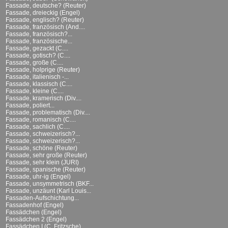
Fassade, deutsche? (Reuter)
Fassade, dreieckig (Engel)
Fassade, englisch? (Reuter)
Fassade, französisch (And....
Fassade, französisch?...
Fassade, französische...
Fassade, gezackt (C....
Fassade, gotisch? (C....
Fassade, große (C....
Fassade, holprige (Reuter)
Fassade, italienisch -...
Fassade, klassisch (C....
Fassade, kleine (C....
Fassade, kramerisch (Div....
Fassade, poliert...
Fassade, problematisch (Div....
Fassade, romanisch (C....
Fassade, sachlich (C....
Fassade, schweizerisch?...
Fassade, schweizerisch?...
Fassade, schöne (Reuter)
Fassade, sehr große (Reuter)
Fassade, sehr klein (JURI)
Fassade, spanische (Reuter)
Fassade, uhr-ig (Engel)
Fassade, unsymmetrisch (BKF...
Fassade, unzäunt (Karl Louis...
Fassaden-Aufschichtung...
Fassadenhof (Engel)
Fassädchen (Engel)
Fassädchen 2 (Engel)
Fassädchen I (C. Fritzsche)