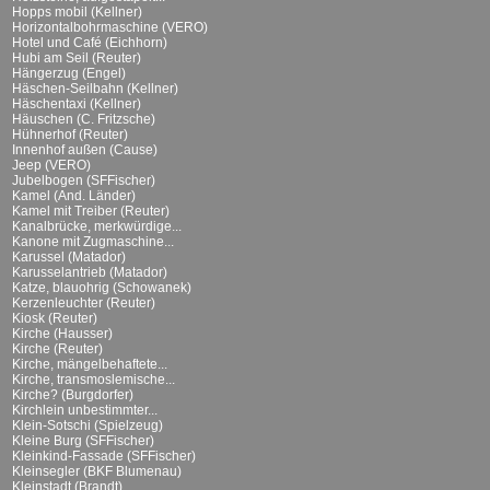
Hopps mobil (Kellner)
Horizontalbohrmaschine (VERO)
Hotel und Café (Eichhorn)
Hubi am Seil (Reuter)
Hängerzug (Engel)
Häschen-Seilbahn (Kellner)
Häschentaxi (Kellner)
Häuschen (C. Fritzsche)
Hühnerhof (Reuter)
Innenhof außen (Cause)
Jeep (VERO)
Jubelbogen (SFFischer)
Kamel (And. Länder)
Kamel mit Treiber (Reuter)
Kanalbrücke, merkwürdige...
Kanone mit Zugmaschine...
Karussel (Matador)
Karusselantrieb (Matador)
Katze, blauohrig (Schowanek)
Kerzenleuchter (Reuter)
Kiosk (Reuter)
Kirche (Hausser)
Kirche (Reuter)
Kirche, mängelbehaftete...
Kirche, transmoslemische...
Kirche? (Burgdorfer)
Kirchlein unbestimmter...
Klein-Sotschi (Spielzeug)
Kleine Burg (SFFischer)
Kleinkind-Fassade (SFFischer)
Kleinsegler (BKF Blumenau)
Kleinstadt (Brandt)