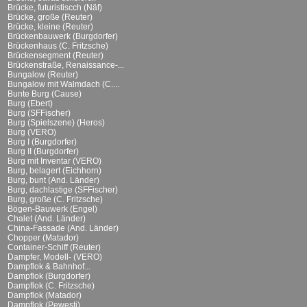
Brücke, futuristiscch (Näf)
Brücke, große (Reuter)
Brücke, kleine (Reuter)
Brückenbauwerk (Burgdorfer)
Brückenhaus (C. Fritzsche)
Brückensegment (Reuter)
Brückenstraße, Renaissance-...
Bungalow (Reuter)
Bungalow mit Walmdach (C....
Bunte Burg (Cause)
Burg (Ebert)
Burg (SFFischer)
Burg (Spielszene) (Heros)
Burg (VERO)
Burg I (Burgdorfer)
Burg II (Burgdorfer)
Burg mit Inventar (VERO)
Burg, belagert (Eichhorn)
Burg, bunt (And. Länder)
Burg, dachlastige (SFFischer)
Burg, große (C. Fritzsche)
Bögen-Bauwerk (Engel)
Chalet (And. Länder)
China-Fassade (And. Länder)
Chopper (Matador)
Container-Schiff (Reuter)
Dampfer, Modell- (VERO)
Dampflok & Bahnhof...
Dampflok (Burgdorfer)
Dampflok (C. Fritzsche)
Dampflok (Matador)
Dampflok (Pewesti)