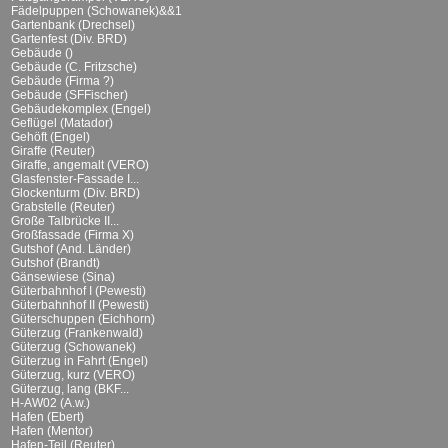
Fädelpuppen (Schowanek)&&1
Gartenbank (Drechsel)
Gartenfest (Div. BRD)
Gebäude ()
Gebäude (C. Fritzsche)
Gebäude (Firma ?)
Gebäude (SFFischer)
Gebäudekomplex (Engel)
Geflügel (Matador)
Gehöft (Engel)
Giraffe (Reuter)
Giraffe, angemalt (VERO)
Glasfenster-Fassade I...
Glockenturm (Div. BRD)
Grabstelle (Reuter)
Große Talbrücke II...
Großfassade (Firma X)
Gutshof (And. Länder)
Gutshof (Brandt)
Gänsewiese (Sina)
Güterbahnhof I (Pewesti)
Güterbahnhof II (Pewesti)
Güterschuppen (Eichhorn)
Güterzug (Frankenwald)
Güterzug (Schowanek)
Güterzug in Fahrt (Engel)
Güterzug, kurz (VERO)
Güterzug, lang (BKF...
H-AW02 (A.w.)
Hafen (Ebert)
Hafen (Mentor)
Hafen-Teil (Reuter)