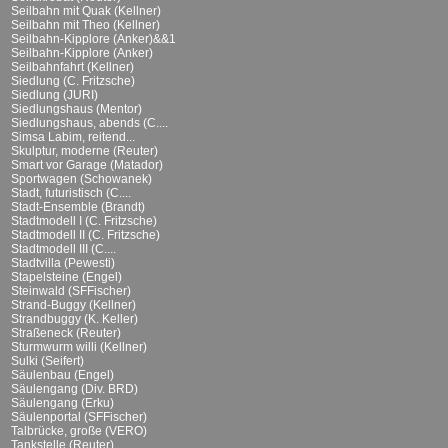
Seilbahn mit Quak (Kellner)
Seilbahn mit Theo (Kellner)
Seilbahn-Kipplore (Anker)&&1
Seilbahn-Kipplore (Anker)
Seilbahnfahrt (Kellner)
Siedlung (C. Fritzsche)
Siedlung (JURI)
Siedlungshaus (Mentor)
Siedlungshaus, abends (C....
Simsa Labim, reitend...
Skulptur, moderne (Reuter)
Smart vor Garage (Matador)
Sportwagen (Schowanek)
Stadt, futuristisch (C....
Stadt-Ensemble (Brandt)
Stadtmodell I (C. Fritzsche)
Stadtmodell II (C. Fritzsche)
Stadtmodell III (C....
Stadtvilla (Pewesti)
Stapelsteine (Engel)
Steinwald (SFFischer)
Strand-Buggy (Kellner)
Strandbuggy (K. Keller)
Straßeneck (Reuter)
Sturmwurm willi (Kellner)
Sulki (Seifert)
Säulenbau (Engel)
Säulengang (Div. BRD)
Säulengang (Erku)
Säulenportal (SFFischer)
Talbrücke, große (VERO)
Tankstelle (Reuter)