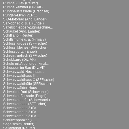
Rumpel-LKW (Reuter)
Rumpelkammer (Div. VK)
Rundhausfassade (Drechsel)
Rungen-LKW (VERO)
SIO-Motorrad (And. Länder)
Sarkophag o. s. ä. (Engel)
Sattelschlepper-Zugmaschine...
Schaukel (And. Länder)
Schiff ahoi (Reuter)
Schiffsmühle u. a. (Firma ?)
Schloss, großes (SFFischer)
Schloss, kleines (SFFischer)
Schlossportal (Engel)
Schrein, gotisch (SFFischer)
Schubkarre (Div. VK)
Schule mit Arbeiterdenkmal...
Schuppen im Bau (Div. VK)
Schwarzwald-Hochhaus...
Schwarzwaldhaus III...
Schwarzwaldhaus X (SFFischer)
Schwarzwaldhütte (SFFischer)
Schwarzwälder-Haus...
Schweizer Dorf (Schowanek)
Schweizer Fassade (Engel)
Schweizerdorf II (Schowanek)
Schweizerhaus (SFFischer)
Schweizerhaus 2 (Fa....
Schweizerhaus 2 (Fa....
Schweizerhaus 3 (Fa....
Schützenpanzer (C....
Segelschiff (Reuter)
Seilakrobat (Reuter)