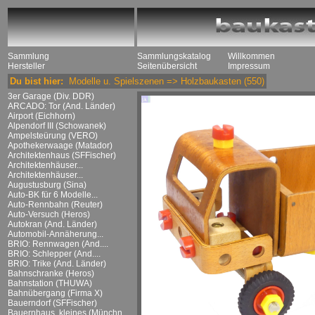
Sammlung
Sammlungskatalog
Willkommen
Hersteller
Seitenübersicht
Impressum
Du bist hier:
Modelle u. Spielszenen
=>
Holzbaukasten
(550)
3er Garage (Div. DDR)
ARCADO: Tor (And. Länder)
Airport (Eichhorn)
Alpendorf III (Schowanek)
Ampelsteürung (VERO)
Apothekerwaage (Matador)
Architektenhaus (SFFischer)
Architektenhäuser...
Architektenhäuser...
Augustusburg (Sina)
Auto-BK für 6 Modelle...
Auto-Rennbahn (Reuter)
Auto-Versuch (Heros)
Autokran (And. Länder)
Automobil-Annäherung...
BRIO: Rennwagen (And....
BRIO: Schlepper (And....
BRIO: Trike (And. Länder)
Bahnschranke (Heros)
Bahnstation (THUWA)
Bahnübergang (Firma X)
Bauerndorf (SFFischer)
Bauernhaus, kleines (Münchn....