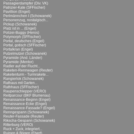
Passagierdampfer (Div. VK)
Patrizier-Kate (SFFischer)
Pavillion (Engel)
Perlmännchen I (Schowanek)
Personenzug, nostalgisch...
Pickup (Schowanek)
Platz ist in ... (Engel)
Polizei-Buggy (Heros)
Polymorph (SFFischer)
Portal, deutsches (Engel)
Portal, gotisch (SFFischer)
Portalkran (Engel)
Putzelmutzel (Schowanek)
Pyramide (And. Länder)
Pyramide (Mentor)
Radler auf der Flucht...
Raketen-Rennwagen (Reuter)
Raketenturm - Turmrakete...
Rangierlok (Schowanek)
Rathaus mit Garten...
Rathhaus (SFFischer)
Raupenschlepper (VERO)
Reitparcour (BKF Blumenau)
Renaissance-Beginn (Engel)
Renaissance-Ecke (Engel)
Renaissance-Fassade? (Engel)
Renngespann (Schowanek)
Reuter-Fassade (Reuter)
Rikscha-Gespann (Schowanek)
Ritterburg (VERO)
Ruck + Zuck, integriert...
Ruinen & Bögen (Ebert)