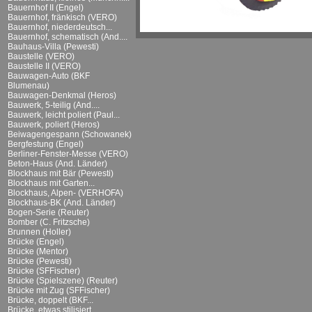
Bauernhof II (Engel)
Bauernhof, fränkisch (VERO)
Bauernhof, niederdeutsch...
Bauernhof, schematisch (And....
Bauhaus-Villa (Pewesti)
Baustelle (VERO)
Baustelle II (VERO)
Bauwagen-Auto (BKF
Blumenau)
Bauwagen-Denkmal (Heros)
Bauwerk, 5-teilig (And....
Bauwerk, leicht poliert (Paul...
Bauwerk, poliert (Heros)
Beiwagengespann (Schowanek)
Bergfestung (Engel)
Berliner-Fenster-Messe (VERO)
Beton-Haus (And. Länder)
Blockhaus mit Bär (Pewesti)
Blockhaus mit Garten...
Blockhaus, Alpen- (VERHOFA)
Blockhaus-BK (And. Länder)
Bogen-Serie (Reuter)
Bomber (C. Fritzsche)
Brunnen (Holler)
Brücke (Engel)
Brücke (Mentor)
Brücke (Pewesti)
Brücke (SFFischer)
Brücke (Spielszene) (Reuter)
Brücke mit Zug (SFFischer)
Brücke, doppelt (BKF...
Brücke, etwas stilisiert...