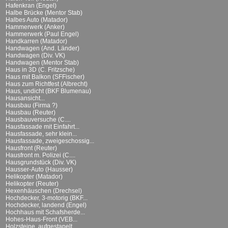
Hafenkran (Engel)
Halbe Brücke (Mentor Stab)
Halbes Auto (Matador)
Hammerwerk (Anker)
Hammerwerk (Paul Engel)
Handkarren (Matador)
Handwagen (And. Länder)
Handwagen (Div. VK)
Handwagen (Mentor Stab)
Haus in 3D (C. Fritzsche)
Haus mit Balkon (SFFischer)
Haus zum Richtfest (Albrecht)
Haus, undicht (BKF Blumenau)
Hausansicht...
Hausbau (Firma ?)
Hausbau (Reuter)
Hausbauversuche (C....
Hausfassade mit Einfahrt...
Hausfassade, sehr klein...
Hausfassade, zweigeschossig...
Hausfront (Reuter)
Hausfront m. Polizei (C....
Hausgrundstück (Div. VK)
Hausser-Auto (Hausser)
Helikopter (Matador)
Helikopter (Reuter)
Hexenhäuschen (Drechsel)
Hochdecker, 3-motorig (BKF...
Hochdecker, landend (Engel)
Hochhaus mit Schafsherde...
Hohes-Haus-Front (VEB...
Holzsteine, aufgestapelt...