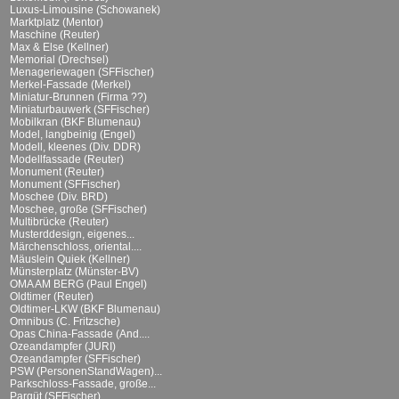
Luxus-Limousine (Schowanek)
Marktplatz (Mentor)
Maschine (Reuter)
Max & Else (Kellner)
Memorial (Drechsel)
Menageriewagen (SFFischer)
Merkel-Fassade (Merkel)
Miniatur-Brunnen (Firma ??)
Miniaturbauwerk (SFFischer)
Mobilkran (BKF Blumenau)
Model, langbeinig (Engel)
Modell, kleenes (Div. DDR)
Modellfassade (Reuter)
Monument (Reuter)
Monument (SFFischer)
Moschee (Div. BRD)
Moschee, große (SFFischer)
Multibrücke (Reuter)
Musterddesign, eigenes...
Märchenschloss, oriental....
Mäuslein Quiek (Kellner)
Münsterplatz (Münster-BV)
OMA AM BERG (Paul Engel)
Oldtimer (Reuter)
Oldtimer-LKW (BKF Blumenau)
Omnibus (C. Fritzsche)
Opas China-Fassade (And....
Ozeandampfer (JURI)
Ozeandampfer (SFFischer)
PSW (PersonenStandWagen)...
Parkschloss-Fassade, große...
Parqüt (SFFischer)