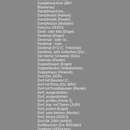
Dampfmaschine (BKF
Blumenau)
Dampfmaschine,...
Dampfmobil (Kellner)
Dampfmobil (Reuter)
Dampfwalze (Matador)
Datscha (VERO)
Denk- oder Mal (Engel)
Denkmal (Engel)
Denkmal - oder so...
Denkmal - oder......
Denkmal XYZ (C. Fritzsche)
Denkmal, sehr einfaches (Div....
Der kleine Schwede (Sina)
Diverses (Reuter)
Doppelbogen (Engel)
Doppeldecker (Volksbetrieb)
Doppelhaus (Pewesti)
Dorf (Div. DDR)
Dorf mit Bäumen (C....
Dorf mit Fluss (Div. BRD)
Dorf mit Rundbäumen (Reuter)
Dorf, ausgestorben...
Dorf, ausgestorben...
Dorf, großes (Firma X)
Dorf, klar: mit Tieren (JURI)
Dorf, poliert (Engel)
Dorf, sehr kleines (Mentor)
Dorf, tierlos (VERO)
Dorf-BK 2360 (HABA)
Dorfbrunnen (Div. BRD)&&1
Dorfplatz (SFFischer)