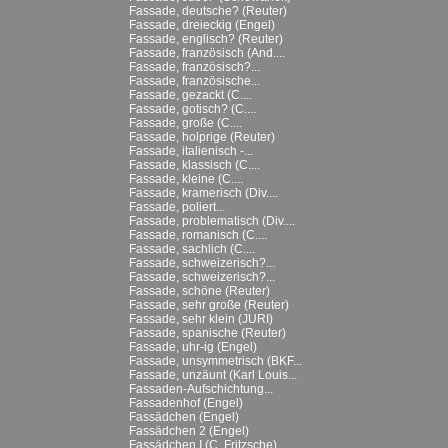
Fassade, deutsche? (Reuter)
Fassade, dreieckig (Engel)
Fassade, englisch? (Reuter)
Fassade, französisch (And....
Fassade, französisch?...
Fassade, französische...
Fassade, gezackt (C....
Fassade, gotisch? (C....
Fassade, große (C....
Fassade, holprige (Reuter)
Fassade, italienisch -...
Fassade, klassisch (C....
Fassade, kleine (C....
Fassade, kramerisch (Div....
Fassade, poliert...
Fassade, problematisch (Div....
Fassade, romanisch (C....
Fassade, sachlich (C....
Fassade, schweizerisch?...
Fassade, schweizerisch?...
Fassade, schöne (Reuter)
Fassade, sehr große (Reuter)
Fassade, sehr klein (JURI)
Fassade, spanische (Reuter)
Fassade, uhr-ig (Engel)
Fassade, unsymmetrisch (BKF...
Fassade, unzäunt (Karl Louis...
Fassaden-Aufschichtung...
Fassadenhof (Engel)
Fassädchen (Engel)
Fassädchen 2 (Engel)
Fassädchen I (C. Fritzsche)