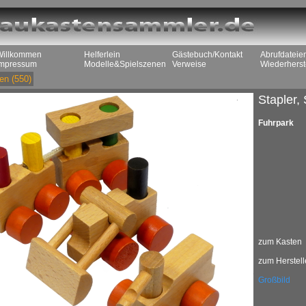
Willkommen
Helferlein
Gästebuch/Kontakt
Abrufdateie
Impressum
Modelle&Spielszenen
Verweise
Wiederherst
en
(550)
Stapler,
Fuhrpark
zum Kasten
zum Herstell
Großbild