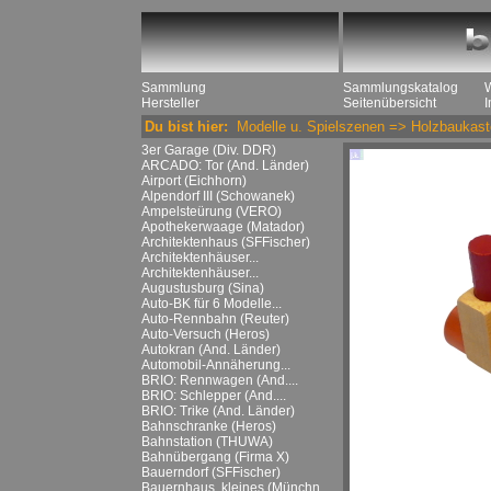
Sammlung
Sammlungskatalog
Hersteller
Seitenübersicht
Du bist hier:
Modelle u. Spielszenen
=>
Holzbaukast
3er Garage (Div. DDR)
ARCADO: Tor (And. Länder)
Airport (Eichhorn)
Alpendorf III (Schowanek)
Ampelsteürung (VERO)
Apothekerwaage (Matador)
Architektenhaus (SFFischer)
Architektenhäuser...
Architektenhäuser...
Augustusburg (Sina)
Auto-BK für 6 Modelle...
Auto-Rennbahn (Reuter)
Auto-Versuch (Heros)
Autokran (And. Länder)
Automobil-Annäherung...
BRIO: Rennwagen (And....
BRIO: Schlepper (And....
BRIO: Trike (And. Länder)
Bahnschranke (Heros)
Bahnstation (THUWA)
Bahnübergang (Firma X)
Bauerndorf (SFFischer)
Bauernhaus, kleines (Münchn....