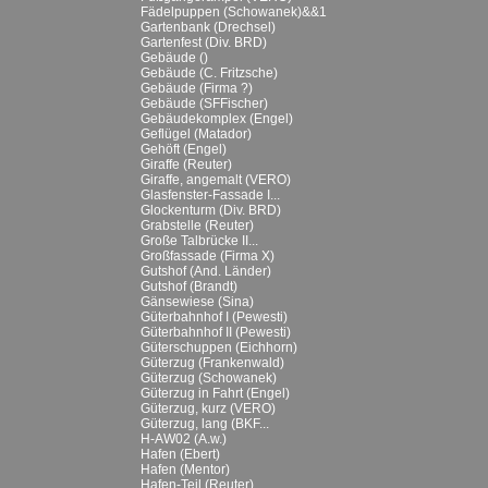
Fädelpuppen (Schowanek)&&1
Gartenbank (Drechsel)
Gartenfest (Div. BRD)
Gebäude ()
Gebäude (C. Fritzsche)
Gebäude (Firma ?)
Gebäude (SFFischer)
Gebäudekomplex (Engel)
Geflügel (Matador)
Gehöft (Engel)
Giraffe (Reuter)
Giraffe, angemalt (VERO)
Glasfenster-Fassade I...
Glockenturm (Div. BRD)
Grabstelle (Reuter)
Große Talbrücke II...
Großfassade (Firma X)
Gutshof (And. Länder)
Gutshof (Brandt)
Gänsewiese (Sina)
Güterbahnhof I (Pewesti)
Güterbahnhof II (Pewesti)
Güterschuppen (Eichhorn)
Güterzug (Frankenwald)
Güterzug (Schowanek)
Güterzug in Fahrt (Engel)
Güterzug, kurz (VERO)
Güterzug, lang (BKF...
H-AW02 (A.w.)
Hafen (Ebert)
Hafen (Mentor)
Hafen-Teil (Reuter)