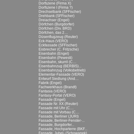
Dorfszene (Firma X)
Dorfszene I (Firma ?)
Drechselbank (SFFischer)
Drehbank (SFFischer)
Dreiachser (Engel)
Dörfchen (Burgdorfer)
Dörfchen (Div. BRD)
Dörfchen, das 2....
Düsenflugzeug (Reuter)
Eck-Haus (VERO)
Eckfassade (SFFischer)
Eisbrecher (C. Fritzsche)
Eisenbahn (Engel)
Eisenbahn (Pewesti)
Eisenbahn, skurril (C....
Eisenbahnzug (BERBIS)...
Eisenbahnzug (Volksbetrieb)
Elementar-Fassade (VERO)
Entwurf Siedlung (And....
Fabrik (Engel)
Fachwerkhaus (Brandt)
Fantasia (VERO)
Fantasy-Portal (VERO)
Fassade (Engel)
Fassade Nr. XX (Reuter)
Fassade mit Uhr (C....
Fassade mit Vorbau (C....
Fassade, Berliner (JURI)
Fassade, Berliner-Fenster-...
Fassade, Burgdorfer...
Fassade, Hochparterre (BKF...
Fassade, Jubel- (Schowanek)