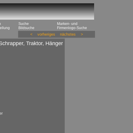
n
Suche
Marken- und
ellung
Bildsuche
Firmenlogo-Suche
<
vorheriges
nächstes
>
 Schrapper, Traktor, Hänger
er