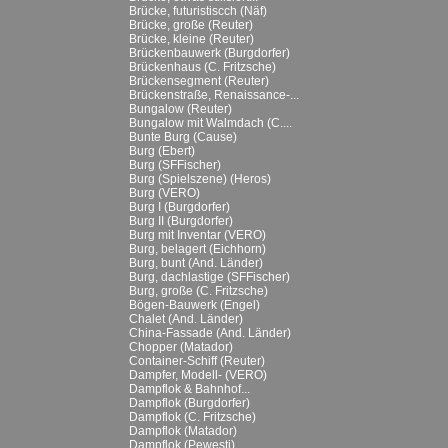
Brücke, futuristiscch (Näf)
Brücke, große (Reuter)
Brücke, kleine (Reuter)
Brückenbauwerk (Burgdorfer)
Brückenhaus (C. Fritzsche)
Brückensegment (Reuter)
Brückenstraße, Renaissance-...
Bungalow (Reuter)
Bungalow mit Walmdach (C....
Bunte Burg (Cause)
Burg (Ebert)
Burg (SFFischer)
Burg (Spielszene) (Heros)
Burg (VERO)
Burg I (Burgdorfer)
Burg II (Burgdorfer)
Burg mit Inventar (VERO)
Burg, belagert (Eichhorn)
Burg, bunt (And. Länder)
Burg, dachlastige (SFFischer)
Burg, große (C. Fritzsche)
Bögen-Bauwerk (Engel)
Chalet (And. Länder)
China-Fassade (And. Länder)
Chopper (Matador)
Container-Schiff (Reuter)
Dampfer, Modell- (VERO)
Dampflok & Bahnhof...
Dampflok (Burgdorfer)
Dampflok (C. Fritzsche)
Dampflok (Matador)
Dampflok (Pewesti)