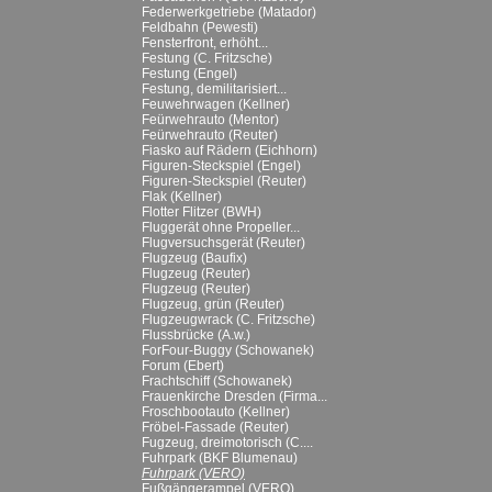
Federwerkgetriebe (Matador)
Feldbahn (Pewesti)
Fensterfront, erhöht...
Festung (C. Fritzsche)
Festung (Engel)
Festung, demilitarisiert...
Feuwehrwagen (Kellner)
Feürwehrauto (Mentor)
Feürwehrauto (Reuter)
Fiasko auf Rädern (Eichhorn)
Figuren-Steckspiel (Engel)
Figuren-Steckspiel (Reuter)
Flak (Kellner)
Flotter Flitzer (BWH)
Fluggerät ohne Propeller...
Flugversuchsgerät (Reuter)
Flugzeug (Baufix)
Flugzeug (Reuter)
Flugzeug (Reuter)
Flugzeug, grün (Reuter)
Flugzeugwrack (C. Fritzsche)
Flussbrücke (A.w.)
ForFour-Buggy (Schowanek)
Forum (Ebert)
Frachtschiff (Schowanek)
Frauenkirche Dresden (Firma...
Froschbootauto (Kellner)
Fröbel-Fassade (Reuter)
Fugzeug, dreimotorisch (C....
Fuhrpark (BKF Blumenau)
Fuhrpark (VERO)
Fußgängerampel (VERO)