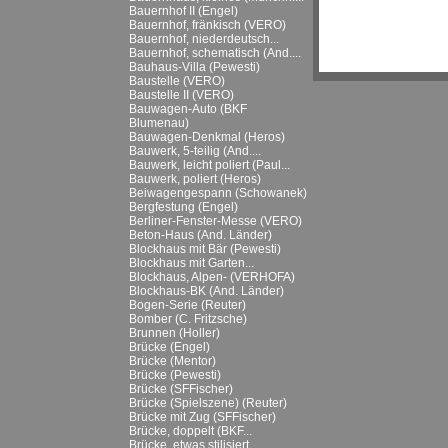
Bauernhof II (Engel)
Bauernhof, fränkisch (VERO)
Bauernhof, niederdeutsch...
Bauernhof, schematisch (And....
Bauhaus-Villa (Pewesti)
Baustelle (VERO)
Baustelle II (VERO)
Bauwagen-Auto (BKF
Blumenau)
Bauwagen-Denkmal (Heros)
Bauwerk, 5-teilig (And....
Bauwerk, leicht poliert (Paul...
Bauwerk, poliert (Heros)
Beiwagengespann (Schowanek)
Bergfestung (Engel)
Berliner-Fenster-Messe (VERO)
Beton-Haus (And. Länder)
Blockhaus mit Bär (Pewesti)
Blockhaus mit Garten...
Blockhaus, Alpen- (VERHOFA)
Blockhaus-BK (And. Länder)
Bogen-Serie (Reuter)
Bomber (C. Fritzsche)
Brunnen (Holler)
Brücke (Engel)
Brücke (Mentor)
Brücke (Pewesti)
Brücke (SFFischer)
Brücke (Spielszene) (Reuter)
Brücke mit Zug (SFFischer)
Brücke, doppelt (BKF...
Brücke, etwas stilisiert...