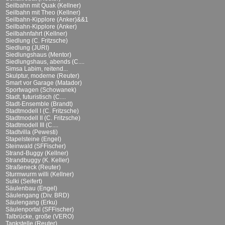
Seilbahn mit Quak (Kellner)
Seilbahn mit Theo (Kellner)
Seilbahn-Kipplore (Anker)&&1
Seilbahn-Kipplore (Anker)
Seilbahnfahrt (Kellner)
Siedlung (C. Fritzsche)
Siedlung (JURI)
Siedlungshaus (Mentor)
Siedlungshaus, abends (C....
Simsa Labim, reitend...
Skulptur, moderne (Reuter)
Smart vor Garage (Matador)
Sportwagen (Schowanek)
Stadt, futuristisch (C....
Stadt-Ensemble (Brandt)
Stadtmodell I (C. Fritzsche)
Stadtmodell II (C. Fritzsche)
Stadtmodell III (C....
Stadtvilla (Pewesti)
Stapelsteine (Engel)
Steinwald (SFFischer)
Strand-Buggy (Kellner)
Strandbuggy (K. Keller)
Straßeneck (Reuter)
Sturmwurm willi (Kellner)
Sulki (Seifert)
Säulenbau (Engel)
Säulengang (Div. BRD)
Säulengang (Erku)
Säulenportal (SFFischer)
Talbrücke, große (VERO)
Tankstelle (Reuter)