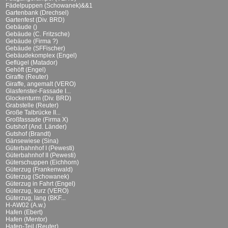
Fädelpuppen (Schowanek)&&1
Gartenbank (Drechsel)
Gartenfest (Div. BRD)
Gebäude ()
Gebäude (C. Fritzsche)
Gebäude (Firma ?)
Gebäude (SFFischer)
Gebäudekomplex (Engel)
Geflügel (Matador)
Gehöft (Engel)
Giraffe (Reuter)
Giraffe, angemalt (VERO)
Glasfenster-Fassade I...
Glockenturm (Div. BRD)
Grabstelle (Reuter)
Große Talbrücke II...
Großfassade (Firma X)
Gutshof (And. Länder)
Gutshof (Brandt)
Gänsewiese (Sina)
Güterbahnhof I (Pewesti)
Güterbahnhof II (Pewesti)
Güterschuppen (Eichhorn)
Güterzug (Frankenwald)
Güterzug (Schowanek)
Güterzug in Fahrt (Engel)
Güterzug, kurz (VERO)
Güterzug, lang (BKF...
H-AW02 (A.w.)
Hafen (Ebert)
Hafen (Mentor)
Hafen-Teil (Reuter)