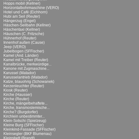
Hopps mobil (Kellner)
Horizontalbohrmaschine (VERO)
Hotel und Café (Eichhorn)
Hubi am Seil (Reuter)
Hängerzug (Engel)
Häschen-Seilbahn (Kellner)
Häschentaxi (Kellner)
Häuschen (C. Fritzsche)
Hühnerhof (Reuter)
Innenhof außen (Cause)
Jeep (VERO)
Jubelbogen (SFFischer)
Kamel (And. Länder)
Kamel mit Treiber (Reuter)
Kanalbrücke, merkwürdige...
Kanone mit Zugmaschine...
Karussel (Matador)
Karusselantrieb (Matador)
Katze, blauohrig (Schowanek)
Kerzenleuchter (Reuter)
Kiosk (Reuter)
Kirche (Hausser)
Kirche (Reuter)
Kirche, mängelbehaftete...
Kirche, transmoslemische...
Kirche? (Burgdorfer)
Kirchlein unbestimmter...
Klein-Sotschi (Spielzeug)
Kleine Burg (SFFischer)
Kleinkind-Fassade (SFFischer)
Kleinsegler (BKF Blumenau)
Kleinstadt (Brandt)