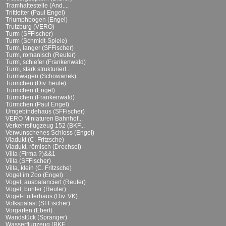
Tramhaltestelle (And....
Trittleiter (Paul Engel)
Triumphbogen (Engel)
Trutzburg (VERO)
Turm (SFFischer)
Turm (Schmidt-Spiele)
Turm, langer (SFFischer)
Turm, romanisch (Reuter)
Turm, schiefer (Frankenwald)
Turm, stark strukturiert...
Turmwagen (Schowanek)
Türmchen (Div. heute)
Türmchen (Engel)
Türmchen (Frankenwald)
Türmchen (Paul Engel)
Umgebindehaus (SFFischer)
VERO Miniaturen Bahnhof...
Verkehrsflugzeug 152 (BKF...
Verwunschenes Schloss (Engel)
Viadukt (C. Fritzsche)
Viadukt, römisch (Drechsel)
Villa (Firma ?)&&1
Villa (SFFischer)
Villa, klein (C. Fritzsche)
Vogel im Zoo (Engel)
Vogel, ausbalanciert (Reuter)
Vogel, bunter (Reuter)
Vogel-Futterhaus (Div. VK)
Volkspalast (SFFischer)
Vorgarten (Ebert)
Wandstück (Spranger)
Wasserflugzeug (BKF