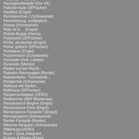
Passagierdampfer (Div. VK)
Patrizier-Kate (SFFischer)
Pavillion (Engel)
Perlmännchen I (Schowanek)
Personenzug, nostalgisch...
Pickup (Schowanek)
Platz ist in ... (Engel)
Polizei-Buggy (Heros)
Polymorph (SFFischer)
Portal, deutsches (Engel)
Portal, gotisch (SFFischer)
Portalkran (Engel)
Putzelmutzel (Schowanek)
Pyramide (And. Länder)
Pyramide (Mentor)
Radler auf der Flucht...
Raketen-Rennwagen (Reuter)
Raketenturm - Turmrakete...
Rangierlok (Schowanek)
Rathaus mit Garten...
Rathhaus (SFFischer)
Raupenschlepper (VERO)
Reitparcour (BKF Blumenau)
Renaissance-Beginn (Engel)
Renaissance-Ecke (Engel)
Renaissance-Fassade? (Engel)
Renngespann (Schowanek)
Reuter-Fassade (Reuter)
Rikscha-Gespann (Schowanek)
Ritterburg (VERO)
Ruck + Zuck, integriert...
Ruinen & Bögen (Ebert)