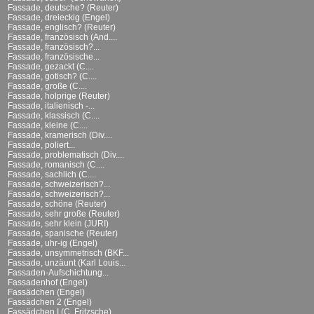
Fassade, deutsche? (Reuter)
Fassade, dreieckig (Engel)
Fassade, englisch? (Reuter)
Fassade, französisch (And....
Fassade, französisch?...
Fassade, französische...
Fassade, gezackt (C....
Fassade, gotisch? (C....
Fassade, große (C....
Fassade, holprige (Reuter)
Fassade, italienisch -...
Fassade, klassisch (C....
Fassade, kleine (C....
Fassade, kramerisch (Div....
Fassade, poliert...
Fassade, problematisch (Div....
Fassade, romanisch (C....
Fassade, sachlich (C....
Fassade, schweizerisch?...
Fassade, schweizerisch?...
Fassade, schöne (Reuter)
Fassade, sehr große (Reuter)
Fassade, sehr klein (JURI)
Fassade, spanische (Reuter)
Fassade, uhr-ig (Engel)
Fassade, unsymmetrisch (BKF...
Fassade, unzäunt (Karl Louis...
Fassaden-Aufschichtung...
Fassadenhof (Engel)
Fassädchen (Engel)
Fassädchen 2 (Engel)
Fassädchen I (C. Fritzsche)