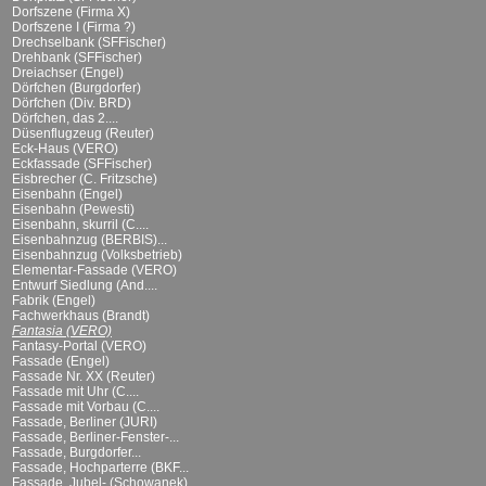
Dorfszene (Firma X)
Dorfszene I (Firma ?)
Drechselbank (SFFischer)
Drehbank (SFFischer)
Dreiachser (Engel)
Dörfchen (Burgdorfer)
Dörfchen (Div. BRD)
Dörfchen, das 2....
Düsenflugzeug (Reuter)
Eck-Haus (VERO)
Eckfassade (SFFischer)
Eisbrecher (C. Fritzsche)
Eisenbahn (Engel)
Eisenbahn (Pewesti)
Eisenbahn, skurril (C....
Eisenbahnzug (BERBIS)...
Eisenbahnzug (Volksbetrieb)
Elementar-Fassade (VERO)
Entwurf Siedlung (And....
Fabrik (Engel)
Fachwerkhaus (Brandt)
Fantasia (VERO)
Fantasy-Portal (VERO)
Fassade (Engel)
Fassade Nr. XX (Reuter)
Fassade mit Uhr (C....
Fassade mit Vorbau (C....
Fassade, Berliner (JURI)
Fassade, Berliner-Fenster-...
Fassade, Burgdorfer...
Fassade, Hochparterre (BKF...
Fassade, Jubel- (Schowanek)