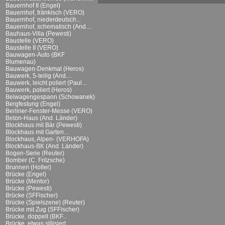
Bauernhof II (Engel)
Bauernhof, fränkisch (VERO)
Bauernhof, niederdeutsch...
Bauernhof, schematisch (And....
Bauhaus-Villa (Pewesti)
Baustelle (VERO)
Baustelle II (VERO)
Bauwagen-Auto (BKF
Blumenau)
Bauwagen-Denkmal (Heros)
Bauwerk, 5-teilig (And....
Bauwerk, leicht poliert (Paul...
Bauwerk, poliert (Heros)
Beiwagengespann (Schowanek)
Bergfestung (Engel)
Berliner-Fenster-Messe (VERO)
Beton-Haus (And. Länder)
Blockhaus mit Bär (Pewesti)
Blockhaus mit Garten...
Blockhaus, Alpen- (VERHOFA)
Blockhaus-BK (And. Länder)
Bogen-Serie (Reuter)
Bomber (C. Fritzsche)
Brunnen (Holler)
Brücke (Engel)
Brücke (Mentor)
Brücke (Pewesti)
Brücke (SFFischer)
Brücke (Spielszene) (Reuter)
Brücke mit Zug (SFFischer)
Brücke, doppelt (BKF...
Brücke, etwas stilisiert...