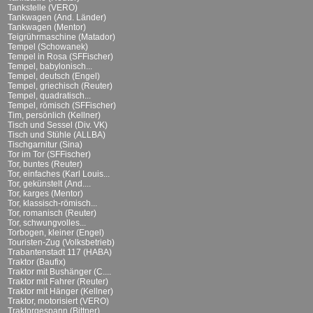
Tankstelle (VERO)
Tankwagen (And. Länder)
Tankwagen (Mentor)
Teigrührmaschine (Matador)
Tempel (Schowanek)
Tempel in Rosa (SFFischer)
Tempel, babylonisch...
Tempel, deutsch (Engel)
Tempel, griechisch (Reuter)
Tempel, quadratisch...
Tempel, römisch (SFFischer)
Tim, persönlich (Kellner)
Tisch und Sessel (Div. VK)
Tisch und Stühle (ALLBA)
Tischgarnitur (Sina)
Tor im Tor (SFFischer)
Tor, buntes (Reuter)
Tor, einfaches (Karl Louis...
Tor, gekünstelt (And....
Tor, karges (Mentor)
Tor, klassisch-römisch...
Tor, romanisch (Reuter)
Tor, schwungvolles...
Torbogen, kleiner (Engel)
Touristen-Zug (Volksbetrieb)
Trabantenstadt 117 (HABA)
Traktor (Baufix)
Traktor mit Bushänger (C....
Traktor mit Fahrer (Reuter)
Traktor mit Hänger (Kellner)
Traktor, motorisiert (VERO)
Traktorgespann (Bittner)