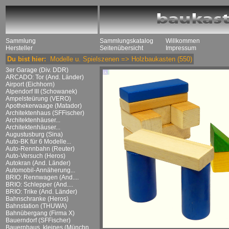
Sammlung
Sammlungskatalog
Willkommen
Hersteller
Seitenübersicht
Impressum
Du bist hier:
Modelle u. Spielszenen
=>
Holzbaukasten
(550)
3er Garage (Div. DDR)
ARCADO: Tor (And. Länder)
Airport (Eichhorn)
Alpendorf III (Schowanek)
Ampelsteürung (VERO)
Apothekerwaage (Matador)
Architektenhaus (SFFischer)
Architektenhäuser...
Architektenhäuser...
Augustusburg (Sina)
Auto-BK für 6 Modelle...
Auto-Rennbahn (Reuter)
Auto-Versuch (Heros)
Autokran (And. Länder)
Automobil-Annäherung...
BRIO: Rennwagen (And....
BRIO: Schlepper (And....
BRIO: Trike (And. Länder)
Bahnschranke (Heros)
Bahnstation (THUWA)
Bahnübergang (Firma X)
Bauerndorf (SFFischer)
Bauernhaus, kleines (Münchn....