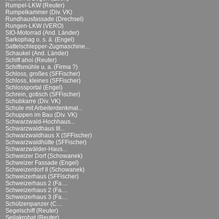
Rumpel-LKW (Reuter)
Rumpelkammer (Div. VK)
Rundhausfassade (Drechsel)
Rungen-LKW (VERO)
SIO-Motorrad (And. Länder)
Sarkophag o. s. ä. (Engel)
Sattelschlepper-Zugmaschine...
Schaukel (And. Länder)
Schiff ahoi (Reuter)
Schiffsmühle u. a. (Firma ?)
Schloss, großes (SFFischer)
Schloss, kleines (SFFischer)
Schlossportal (Engel)
Schrein, gotisch (SFFischer)
Schubkarre (Div. VK)
Schule mit Arbeiterdenkmal...
Schuppen im Bau (Div. VK)
Schwarzwald-Hochhaus...
Schwarzwaldhaus III...
Schwarzwaldhaus X (SFFischer)
Schwarzwaldhütte (SFFischer)
Schwarzwälder-Haus...
Schweizer Dorf (Schowanek)
Schweizer Fassade (Engel)
Schweizerdorf II (Schowanek)
Schweizerhaus (SFFischer)
Schweizerhaus 2 (Fa....
Schweizerhaus 2 (Fa....
Schweizerhaus 3 (Fa....
Schützenpanzer (C....
Segelschiff (Reuter)
Seilakrobat (Reuter)