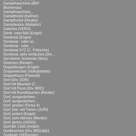
Dampfmaschine (BKF
Blumenau)
Dampfmaschine,...
Dampfmobil (Kellner)
Dampfmobil (Reuter)
Dampfwalze (Matador)
Datscha (VERO)
Denk- oder Mal (Engel)
Denkmal (Engel)
Denkmal - oder so...
Denkmal - oder......
Denkmal XYZ (C. Fritzsche)
Denkmal, sehr einfaches (Div....
Der kleine Schwede (Sina)
Diverses (Reuter)
Doppelbogen (Engel)
Doppeldecker (Volksbetrieb)
Doppelhaus (Pewesti)
Dorf (Div. DDR)
Dorf mit Bäumen (C....
Dorf mit Fluss (Div. BRD)
Dorf mit Rundbäumen (Reuter)
Dorf, ausgestorben...
Dorf, ausgestorben...
Dorf, großes (Firma X)
Dorf, klar: mit Tieren (JURI)
Dorf, poliert (Engel)
Dorf, sehr kleines (Mentor)
Dorf, tierlos (VERO)
Dorf-BK 2360 (HABA)
Dorfbrunnen (Div. BRD)&&1
Dorfplatz (SFFischer)