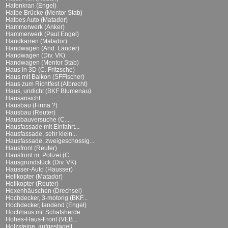
Hafenkran (Engel)
Halbe Brücke (Mentor Stab)
Halbes Auto (Matador)
Hammerwerk (Anker)
Hammerwerk (Paul Engel)
Handkarren (Matador)
Handwagen (And. Länder)
Handwagen (Div. VK)
Handwagen (Mentor Stab)
Haus in 3D (C. Fritzsche)
Haus mit Balkon (SFFischer)
Haus zum Richtfest (Albrecht)
Haus, undicht (BKF Blumenau)
Hausansicht...
Hausbau (Firma ?)
Hausbau (Reuter)
Hausbauversuche (C....
Hausfassade mit Einfahrt...
Hausfassade, sehr klein...
Hausfassade, zweigeschossig...
Hausfront (Reuter)
Hausfront m. Polizei (C....
Hausgrundstück (Div. VK)
Hausser-Auto (Hausser)
Helikopter (Matador)
Helikopter (Reuter)
Hexenhäuschen (Drechsel)
Hochdecker, 3-motorig (BKF...
Hochdecker, landend (Engel)
Hochhaus mit Schafsherde...
Hohes-Haus-Front (VEB...
Holzsteine, aufgestapelt...