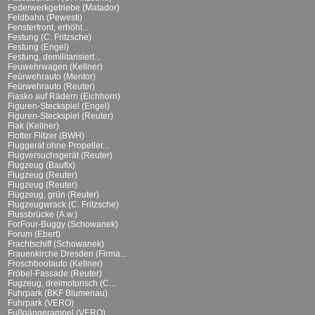
Federwerkgetriebe (Matador)
Feldbahn (Pewesti)
Fensterfront, erhöht...
Festung (C. Fritzsche)
Festung (Engel)
Festung, demilitarisiert...
Feuwehrwagen (Kellner)
Feürwehrauto (Mentor)
Feürwehrauto (Reuter)
Fiasko auf Rädern (Eichhorn)
Figuren-Steckspiel (Engel)
Figuren-Steckspiel (Reuter)
Flak (Kellner)
Flotter Flitzer (BWH)
Fluggerät ohne Propeller...
Flugversuchsgerät (Reuter)
Flugzeug (Baufix)
Flugzeug (Reuter)
Flugzeug (Reuter)
Flugzeug, grün (Reuter)
Flugzeugwrack (C. Fritzsche)
Flussbrücke (A.w.)
ForFour-Buggy (Schowanek)
Forum (Ebert)
Frachtschiff (Schowanek)
Frauenkirche Dresden (Firma...
Froschbootauto (Kellner)
Fröbel-Fassade (Reuter)
Fugzeug, dreimotorisch (C....
Fuhrpark (BKF Blumenau)
Fuhrpark (VERO)
Fußgängerampel (VERO)