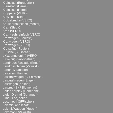
Kleinstadt (Burgdorfer)
Kleinstadt (Heros)
Kleinstadt (Heros)
Klopperei (VERO)
Klötzchen (Sina)
Klötzebrücke (VERO)
Knusperhäuschen (Mentor)
Kran (Steba)
Kran (VERO)
Kran - sehr einfach (VERO)
Kranwagen (Pewesti)
Kranwagen (VERO)
Kranwagen (VERO)
Kreissäge (Reuter)
Kutsche (SFFischer)
LKW, ungelenk(t) (VERO)
LKW-Zug (Volksbetrieb)
Landhaus-Fassade (Engel)
Landmaschinen (Pewesti)
Langholztransport...
Laster mit Hänger...
Lastkraftwagen (C. Fritzsche)
Lastkraftwagen (Engel)
Lastwagen (Kellner)
Lastzug (BKF Blumenau)
Leiter, perplex (Liebehenz)
Liefer-Dreirad (Spranger)
Limousine, poliert...
Locomobil (SFFischer)
Lok mit Landschaft...
Lok mit Waggon (Huschi)
Lokomobil (Pewesti)