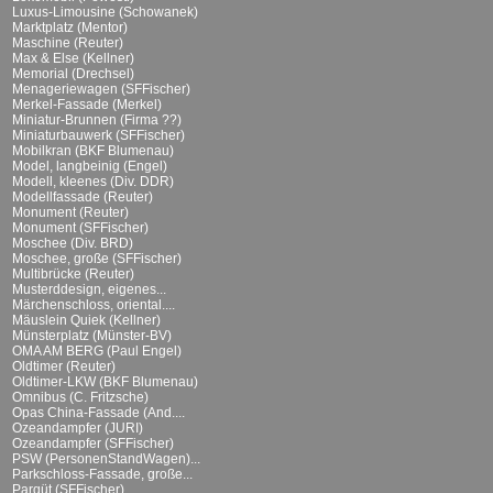
Luxus-Limousine (Schowanek)
Marktplatz (Mentor)
Maschine (Reuter)
Max & Else (Kellner)
Memorial (Drechsel)
Menageriewagen (SFFischer)
Merkel-Fassade (Merkel)
Miniatur-Brunnen (Firma ??)
Miniaturbauwerk (SFFischer)
Mobilkran (BKF Blumenau)
Model, langbeinig (Engel)
Modell, kleenes (Div. DDR)
Modellfassade (Reuter)
Monument (Reuter)
Monument (SFFischer)
Moschee (Div. BRD)
Moschee, große (SFFischer)
Multibrücke (Reuter)
Musterddesign, eigenes...
Märchenschloss, oriental....
Mäuslein Quiek (Kellner)
Münsterplatz (Münster-BV)
OMA AM BERG (Paul Engel)
Oldtimer (Reuter)
Oldtimer-LKW (BKF Blumenau)
Omnibus (C. Fritzsche)
Opas China-Fassade (And....
Ozeandampfer (JURI)
Ozeandampfer (SFFischer)
PSW (PersonenStandWagen)...
Parkschloss-Fassade, große...
Parqüt (SFFischer)