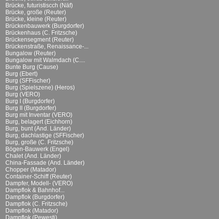
Brücke, futuristiscch (Näf)
Brücke, große (Reuter)
Brücke, kleine (Reuter)
Brückenbauwerk (Burgdorfer)
Brückenhaus (C. Fritzsche)
Brückensegment (Reuter)
Brückenstraße, Renaissance-...
Bungalow (Reuter)
Bungalow mit Walmdach (C....
Bunte Burg (Cause)
Burg (Ebert)
Burg (SFFischer)
Burg (Spielszene) (Heros)
Burg (VERO)
Burg I (Burgdorfer)
Burg II (Burgdorfer)
Burg mit Inventar (VERO)
Burg, belagert (Eichhorn)
Burg, bunt (And. Länder)
Burg, dachlastige (SFFischer)
Burg, große (C. Fritzsche)
Bögen-Bauwerk (Engel)
Chalet (And. Länder)
China-Fassade (And. Länder)
Chopper (Matador)
Container-Schiff (Reuter)
Dampfer, Modell- (VERO)
Dampflok & Bahnhof...
Dampflok (Burgdorfer)
Dampflok (C. Fritzsche)
Dampflok (Matador)
Dampflok (Pewesti)