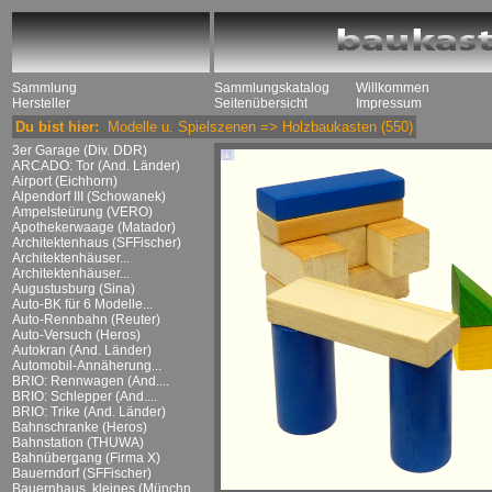
Sammlung
Sammlungskatalog
Willkommen
Hersteller
Seitenübersicht
Impressum
Du bist hier:
Modelle u. Spielszenen
=>
Holzbaukasten
(550)
3er Garage (Div. DDR)
ARCADO: Tor (And. Länder)
Airport (Eichhorn)
Alpendorf III (Schowanek)
Ampelsteürung (VERO)
Apothekerwaage (Matador)
Architektenhaus (SFFischer)
Architektenhäuser...
Architektenhäuser...
Augustusburg (Sina)
Auto-BK für 6 Modelle...
Auto-Rennbahn (Reuter)
Auto-Versuch (Heros)
Autokran (And. Länder)
Automobil-Annäherung...
BRIO: Rennwagen (And....
BRIO: Schlepper (And....
BRIO: Trike (And. Länder)
Bahnschranke (Heros)
Bahnstation (THUWA)
Bahnübergang (Firma X)
Bauerndorf (SFFischer)
Bauernhaus, kleines (Münchn....