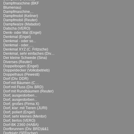
Dampfmaschine (BKF
Blumenau)
Dampfmaschine,...
Dampfmobil (Kellner)
Dampfmobil (Reuter)
Dampfwalze (Matador)
Datscha (VERO)
Denk- oder Mal (Engel)
Denkmal (Engel)
Denkmal - oder so...
Denkmal - oder......
Denkmal XYZ (C. Fritzsche)
Denkmal, sehr einfaches (Div....
Der kleine Schwede (Sina)
Diverses (Reuter)
Doppelbogen (Engel)
Doppeldecker (Volksbetrieb)
Doppelhaus (Pewesti)
Dorf (Div. DDR)
Dorf mit Bäumen (C....
Dorf mit Fluss (Div. BRD)
Dorf mit Rundbäumen (Reuter)
Dorf, ausgestorben...
Dorf, ausgestorben...
Dorf, großes (Firma X)
Dorf, klar: mit Tieren (JURI)
Dorf, poliert (Engel)
Dorf, sehr kleines (Mentor)
Dorf, tierlos (VERO)
Dorf-BK 2360 (HABA)
Dorfbrunnen (Div. BRD)&&1
Dorfplatz (SFFischer)