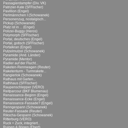
Passagierdampfer (Div. VK)
Patrizier-Kate (SFFischer)
Pavillion (Engel)
Perlmännchen I (Schowanek)
Personenzug, nostalgisch...
Pickup (Schowanek)
Platz ist in ... (Engel)
Polizei-Buggy (Heros)
Polymorph (SFFischer)
Portal, deutsches (Engel)
Portal, gotisch (SFFischer)
Portalkran (Engel)
Putzelmutzel (Schowanek)
Pyramide (And. Länder)
Pyramide (Mentor)
Radler auf der Flucht...
Raketen-Rennwagen (Reuter)
Raketenturm - Turmrakete...
Rangierlok (Schowanek)
Rathaus mit Garten...
Rathhaus (SFFischer)
Raupenschlepper (VERO)
Reitparcour (BKF Blumenau)
Renaissance-Beginn (Engel)
Renaissance-Ecke (Engel)
Renaissance-Fassade? (Engel)
Renngespann (Schowanek)
Reuter-Fassade (Reuter)
Rikscha-Gespann (Schowanek)
Ritterburg (VERO)
Ruck + Zuck, integriert...
Ruinen & Bögen (Ebert)