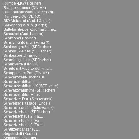
Rumpel-LKW (Reuter)
Rumpelkammer (Div. VK)
Rundhausfassade (Drechsel)
Rungen-LKW (VERO)
SIO-Motorrad (And. Länder)
Sarkophag o. s. ä. (Engel)
Sattelschlepper-Zugmaschine...
Schaukel (And. Länder)
Schiff ahoi (Reuter)
Schiffsmühle u. a. (Firma ?)
Schloss, großes (SFFischer)
Schloss, kleines (SFFischer)
Schlossportal (Engel)
Schrein, gotisch (SFFischer)
Schubkarre (Div. VK)
Schule mit Arbeiterdenkmal...
Schuppen im Bau (Div. VK)
Schwarzwald-Hochhaus...
Schwarzwaldhaus III...
Schwarzwaldhaus X (SFFischer)
Schwarzwaldhütte (SFFischer)
Schwarzwälder-Haus...
Schweizer Dorf (Schowanek)
Schweizer Fassade (Engel)
Schweizerdorf II (Schowanek)
Schweizerhaus (SFFischer)
Schweizerhaus 2 (Fa....
Schweizerhaus 2 (Fa....
Schweizerhaus 3 (Fa....
Schützenpanzer (C....
Segelschiff (Reuter)
Seilakrobat (Reuter)