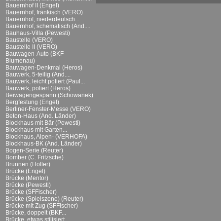
Bauernhof II (Engel)
Bauernhof, fränkisch (VERO)
Bauernhof, niederdeutsch...
Bauernhof, schematisch (And....
Bauhaus-Villa (Pewesti)
Baustelle (VERO)
Baustelle II (VERO)
Bauwagen-Auto (BKF
Blumenau)
Bauwagen-Denkmal (Heros)
Bauwerk, 5-teilig (And....
Bauwerk, leicht poliert (Paul...
Bauwerk, poliert (Heros)
Beiwagengespann (Schowanek)
Bergfestung (Engel)
Berliner-Fenster-Messe (VERO)
Beton-Haus (And. Länder)
Blockhaus mit Bär (Pewesti)
Blockhaus mit Garten...
Blockhaus, Alpen- (VERHOFA)
Blockhaus-BK (And. Länder)
Bogen-Serie (Reuter)
Bomber (C. Fritzsche)
Brunnen (Holler)
Brücke (Engel)
Brücke (Mentor)
Brücke (Pewesti)
Brücke (SFFischer)
Brücke (Spielszene) (Reuter)
Brücke mit Zug (SFFischer)
Brücke, doppelt (BKF...
Brücke, etwas stilisiert...