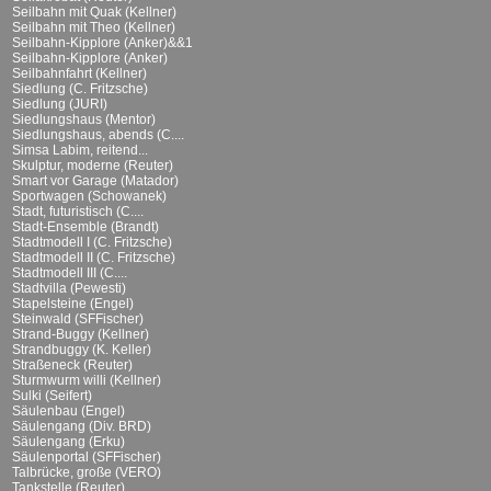
Seilbahn mit Quak (Kellner)
Seilbahn mit Theo (Kellner)
Seilbahn-Kipplore (Anker)&&1
Seilbahn-Kipplore (Anker)
Seilbahnfahrt (Kellner)
Siedlung (C. Fritzsche)
Siedlung (JURI)
Siedlungshaus (Mentor)
Siedlungshaus, abends (C....
Simsa Labim, reitend...
Skulptur, moderne (Reuter)
Smart vor Garage (Matador)
Sportwagen (Schowanek)
Stadt, futuristisch (C....
Stadt-Ensemble (Brandt)
Stadtmodell I (C. Fritzsche)
Stadtmodell II (C. Fritzsche)
Stadtmodell III (C....
Stadtvilla (Pewesti)
Stapelsteine (Engel)
Steinwald (SFFischer)
Strand-Buggy (Kellner)
Strandbuggy (K. Keller)
Straßeneck (Reuter)
Sturmwurm willi (Kellner)
Sulki (Seifert)
Säulenbau (Engel)
Säulengang (Div. BRD)
Säulengang (Erku)
Säulenportal (SFFischer)
Talbrücke, große (VERO)
Tankstelle (Reuter)