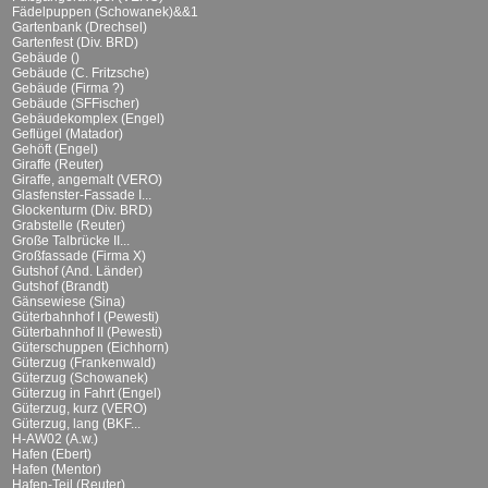
Fädelpuppen (Schowanek)&&1
Gartenbank (Drechsel)
Gartenfest (Div. BRD)
Gebäude ()
Gebäude (C. Fritzsche)
Gebäude (Firma ?)
Gebäude (SFFischer)
Gebäudekomplex (Engel)
Geflügel (Matador)
Gehöft (Engel)
Giraffe (Reuter)
Giraffe, angemalt (VERO)
Glasfenster-Fassade I...
Glockenturm (Div. BRD)
Grabstelle (Reuter)
Große Talbrücke II...
Großfassade (Firma X)
Gutshof (And. Länder)
Gutshof (Brandt)
Gänsewiese (Sina)
Güterbahnhof I (Pewesti)
Güterbahnhof II (Pewesti)
Güterschuppen (Eichhorn)
Güterzug (Frankenwald)
Güterzug (Schowanek)
Güterzug in Fahrt (Engel)
Güterzug, kurz (VERO)
Güterzug, lang (BKF...
H-AW02 (A.w.)
Hafen (Ebert)
Hafen (Mentor)
Hafen-Teil (Reuter)