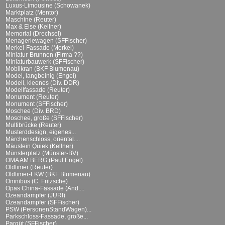
Luxus-Limousine (Schowanek)
Marktplatz (Mentor)
Maschine (Reuter)
Max & Else (Kellner)
Memorial (Drechsel)
Menageriewagen (SFFischer)
Merkel-Fassade (Merkel)
Miniatur-Brunnen (Firma ??)
Miniaturbauwerk (SFFischer)
Mobilkran (BKF Blumenau)
Model, langbeinig (Engel)
Modell, kleenes (Div. DDR)
Modellfassade (Reuter)
Monument (Reuter)
Monument (SFFischer)
Moschee (Div. BRD)
Moschee, große (SFFischer)
Multibrücke (Reuter)
Musterddesign, eigenes...
Märchenschloss, oriental....
Mäuslein Quiek (Kellner)
Münsterplatz (Münster-BV)
OMA AM BERG (Paul Engel)
Oldtimer (Reuter)
Oldtimer-LKW (BKF Blumenau)
Omnibus (C. Fritzsche)
Opas China-Fassade (And....
Ozeandampfer (JURI)
Ozeandampfer (SFFischer)
PSW (PersonenStandWagen)...
Parkschloss-Fassade, große...
Parqüt (SFFischer)