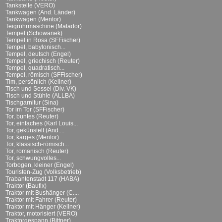
Tankstelle (VERO)
Tankwagen (And. Länder)
Tankwagen (Mentor)
Teigrührmaschine (Matador)
Tempel (Schowanek)
Tempel in Rosa (SFFischer)
Tempel, babylonisch...
Tempel, deutsch (Engel)
Tempel, griechisch (Reuter)
Tempel, quadratisch...
Tempel, römisch (SFFischer)
Tim, persönlich (Kellner)
Tisch und Sessel (Div. VK)
Tisch und Stühle (ALLBA)
Tischgarnitur (Sina)
Tor im Tor (SFFischer)
Tor, buntes (Reuter)
Tor, einfaches (Karl Louis...
Tor, gekünstelt (And....
Tor, karges (Mentor)
Tor, klassisch-römisch...
Tor, romanisch (Reuter)
Tor, schwungvolles...
Torbogen, kleiner (Engel)
Touristen-Zug (Volksbetrieb)
Trabantenstadt 117 (HABA)
Traktor (Baufix)
Traktor mit Bushänger (C....
Traktor mit Fahrer (Reuter)
Traktor mit Hänger (Kellner)
Traktor, motorisiert (VERO)
Traktorgespann (Bittner)