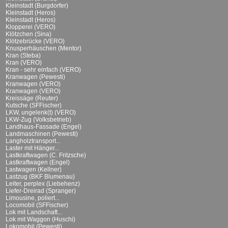
Kleinstadt (Burgdorfer)
Kleinstadt (Heros)
Kleinstadt (Heros)
Klopperei (VERO)
Klötzchen (Sina)
Klötzebrücke (VERO)
Knusperhäuschen (Mentor)
Kran (Steba)
Kran (VERO)
Kran - sehr einfach (VERO)
Kranwagen (Pewesti)
Kranwagen (VERO)
Kranwagen (VERO)
Kreissäge (Reuter)
Kutsche (SFFischer)
LKW, ungelenk(t) (VERO)
LKW-Zug (Volksbetrieb)
Landhaus-Fassade (Engel)
Landmaschinen (Pewesti)
Langholztransport...
Laster mit Hänger...
Lastkraftwagen (C. Fritzsche)
Lastkraftwagen (Engel)
Lastwagen (Kellner)
Lastzug (BKF Blumenau)
Leiter, perplex (Liebehenz)
Liefer-Dreirad (Spranger)
Limousine, poliert...
Locomobil (SFFischer)
Lok mit Landschaft...
Lok mit Waggon (Huschi)
Lokomobil (Pewesti)