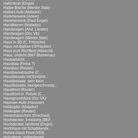
Hafenkran (Engel)
Halbe Brücke (Mentor Stab)
Halbes Auto (Matador)
Hammerwerk (Anker)
Hammerwerk (Paul Engel)
Handkarren (Matador)
Handwagen (And. Länder)
Handwagen (Div. VK)
Handwagen (Mentor Stab)
Haus in 3D (C. Fritzsche)
Haus mit Balkon (SFFischer)
Haus zum Richtfest (Albrecht)
Haus, undicht (BKF Blumenau)
Hausansicht...
Hausbau (Firma ?)
Hausbau (Reuter)
Hausbauversuche (C....
Hausfassade mit Einfahrt...
Hausfassade, sehr klein...
Hausfassade, zweigeschossig...
Hausfront (Reuter)
Hausfront m. Polizei (C....
Hausgrundstück (Div. VK)
Hausser-Auto (Hausser)
Helikopter (Matador)
Helikopter (Reuter)
Hexenhäuschen (Drechsel)
Hochdecker, 3-motorig (BKF...
Hochdecker, landend (Engel)
Hochhaus mit Schafsherde...
Hohes-Haus-Front (VEB...
Holzsteine, aufgestapelt...