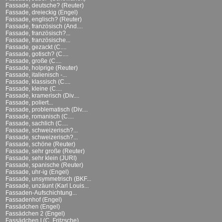
Fassade, deutsche? (Reuter)
Fassade, dreieckig (Engel)
Fassade, englisch? (Reuter)
Fassade, französisch (And....
Fassade, französisch?...
Fassade, französische...
Fassade, gezackt (C....
Fassade, gotisch? (C....
Fassade, große (C....
Fassade, holprige (Reuter)
Fassade, italienisch -...
Fassade, klassisch (C....
Fassade, kleine (C....
Fassade, kramerisch (Div....
Fassade, poliert...
Fassade, problematisch (Div....
Fassade, romanisch (C....
Fassade, sachlich (C....
Fassade, schweizerisch?...
Fassade, schweizerisch?...
Fassade, schöne (Reuter)
Fassade, sehr große (Reuter)
Fassade, sehr klein (JURI)
Fassade, spanische (Reuter)
Fassade, uhr-ig (Engel)
Fassade, unsymmetrisch (BKF...
Fassade, unzäunt (Karl Louis...
Fassaden-Aufschichtung...
Fassadenhof (Engel)
Fassädchen (Engel)
Fassädchen 2 (Engel)
Fassädchen I (C. Fritzsche)