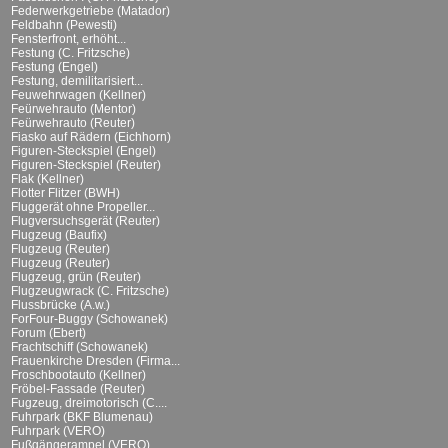
Federwerkgetriebe (Matador)
Feldbahn (Pewesti)
Fensterfront, erhöht...
Festung (C. Fritzsche)
Festung (Engel)
Festung, demilitarisiert...
Feuwehrwagen (Kellner)
Feürwehrauto (Mentor)
Feürwehrauto (Reuter)
Fiasko auf Rädern (Eichhorn)
Figuren-Steckspiel (Engel)
Figuren-Steckspiel (Reuter)
Flak (Kellner)
Flotter Flitzer (BWH)
Fluggerät ohne Propeller...
Flugversuchsgerät (Reuter)
Flugzeug (Baufix)
Flugzeug (Reuter)
Flugzeug (Reuter)
Flugzeug, grün (Reuter)
Flugzeugwrack (C. Fritzsche)
Flussbrücke (A.w.)
ForFour-Buggy (Schowanek)
Forum (Ebert)
Frachtschiff (Schowanek)
Frauenkirche Dresden (Firma...
Froschbootauto (Kellner)
Fröbel-Fassade (Reuter)
Fugzeug, dreimotorisch (C....
Fuhrpark (BKF Blumenau)
Fuhrpark (VERO)
Fußgängerampel (VERO)