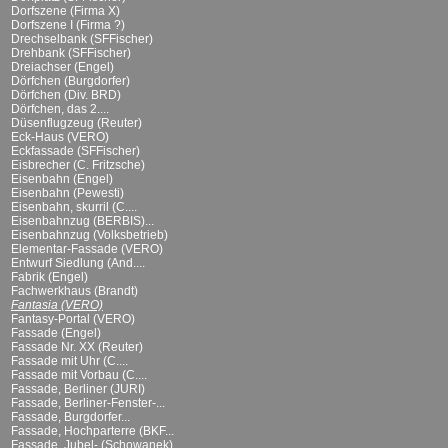
Dorfszene (Firma X)
Dorfszene I (Firma ?)
Drechselbank (SFFischer)
Drehbank (SFFischer)
Dreiachser (Engel)
Dörfchen (Burgdorfer)
Dörfchen (Div. BRD)
Dörfchen, das 2....
Düsenflugzeug (Reuter)
Eck-Haus (VERO)
Eckfassade (SFFischer)
Eisbrecher (C. Fritzsche)
Eisenbahn (Engel)
Eisenbahn (Pewesti)
Eisenbahn, skurril (C....
Eisenbahnzug (BERBIS)...
Eisenbahnzug (Volksbetrieb)
Elementar-Fassade (VERO)
Entwurf Siedlung (And....
Fabrik (Engel)
Fachwerkhaus (Brandt)
Fantasia (VERO)
Fantasy-Portal (VERO)
Fassade (Engel)
Fassade Nr. XX (Reuter)
Fassade mit Uhr (C....
Fassade mit Vorbau (C....
Fassade, Berliner (JURI)
Fassade, Berliner-Fenster-...
Fassade, Burgdorfer...
Fassade, Hochparterre (BKF...
Fassade, Jubel- (Schowanek)