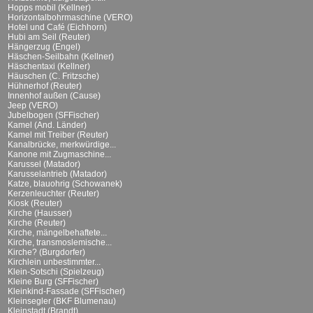
Hopps mobil (Kellner)
Horizontalbohrmaschine (VERO)
Hotel und Café (Eichhorn)
Hubi am Seil (Reuter)
Hängerzug (Engel)
Häschen-Seilbahn (Kellner)
Häschentaxi (Kellner)
Häuschen (C. Fritzsche)
Hühnerhof (Reuter)
Innenhof außen (Cause)
Jeep (VERO)
Jubelbogen (SFFischer)
Kamel (And. Länder)
Kamel mit Treiber (Reuter)
Kanalbrücke, merkwürdige...
Kanone mit Zugmaschine...
Karussel (Matador)
Karusselantrieb (Matador)
Katze, blauohrig (Schowanek)
Kerzenleuchter (Reuter)
Kiosk (Reuter)
Kirche (Hausser)
Kirche (Reuter)
Kirche, mängelbehaftete...
Kirche, transmoslemische...
Kirche? (Burgdorfer)
Kirchlein unbestimmter...
Klein-Sotschi (Spielzeug)
Kleine Burg (SFFischer)
Kleinkind-Fassade (SFFischer)
Kleinsegler (BKF Blumenau)
Kleinstadt (Brandt)