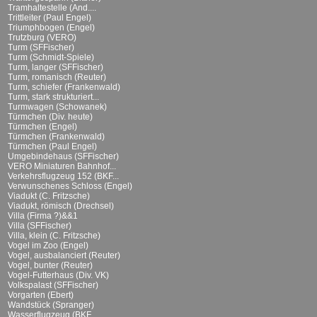
Tramhaltestelle (And....
Trittleiter (Paul Engel)
Triumphbogen (Engel)
Trutzburg (VERO)
Turm (SFFischer)
Turm (Schmidt-Spiele)
Turm, langer (SFFischer)
Turm, romanisch (Reuter)
Turm, schiefer (Frankenwald)
Turm, stark strukturiert...
Turmwagen (Schowanek)
Türmchen (Div. heute)
Türmchen (Engel)
Türmchen (Frankenwald)
Türmchen (Paul Engel)
Umgebindehaus (SFFischer)
VERO Miniaturen Bahnhof...
Verkehrsflugzeug 152 (BKF...
Verwunschenes Schloss (Engel)
Viadukt (C. Fritzsche)
Viadukt, römisch (Drechsel)
Villa (Firma ?)&&1
Villa (SFFischer)
Villa, klein (C. Fritzsche)
Vogel im Zoo (Engel)
Vogel, ausbalanciert (Reuter)
Vogel, bunter (Reuter)
Vogel-Futterhaus (Div. VK)
Volkspalast (SFFischer)
Vorgarten (Ebert)
Wandstück (Spranger)
Wasserflugzeug (BKF