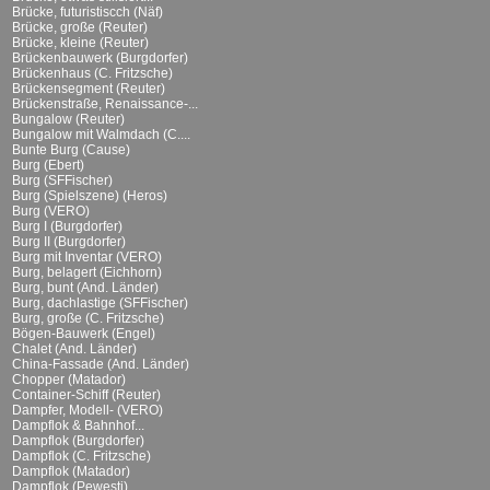
Brücke, futuristiscch (Näf)
Brücke, große (Reuter)
Brücke, kleine (Reuter)
Brückenbauwerk (Burgdorfer)
Brückenhaus (C. Fritzsche)
Brückensegment (Reuter)
Brückenstraße, Renaissance-...
Bungalow (Reuter)
Bungalow mit Walmdach (C....
Bunte Burg (Cause)
Burg (Ebert)
Burg (SFFischer)
Burg (Spielszene) (Heros)
Burg (VERO)
Burg I (Burgdorfer)
Burg II (Burgdorfer)
Burg mit Inventar (VERO)
Burg, belagert (Eichhorn)
Burg, bunt (And. Länder)
Burg, dachlastige (SFFischer)
Burg, große (C. Fritzsche)
Bögen-Bauwerk (Engel)
Chalet (And. Länder)
China-Fassade (And. Länder)
Chopper (Matador)
Container-Schiff (Reuter)
Dampfer, Modell- (VERO)
Dampflok & Bahnhof...
Dampflok (Burgdorfer)
Dampflok (C. Fritzsche)
Dampflok (Matador)
Dampflok (Pewesti)