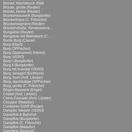
Brücke, futuristiscch (Näf)
Brücke, große (Reuter)
Brücke, kleine (Reuter)
Brückenbauwerk (Burgdorfer)
Brückenhaus (C. Fritzsche)
Brückensegment (Reuter)
Brückenstraße, Renaissance-...
Bungalow (Reuter)
Bungalow mit Walmdach (C....
Bunte Burg (Cause)
Burg (Ebert)
Burg (SFFischer)
Burg (Spielszene) (Heros)
Burg (VERO)
Burg I (Burgdorfer)
Burg II (Burgdorfer)
Burg mit Inventar (VERO)
Burg, belagert (Eichhorn)
Burg, bunt (And. Länder)
Burg, dachlastige (SFFischer)
Burg, große (C. Fritzsche)
Bögen-Bauwerk (Engel)
Chalet (And. Länder)
China-Fassade (And. Länder)
Chopper (Matador)
Container-Schiff (Reuter)
Dampfer, Modell- (VERO)
Dampflok & Bahnhof...
Dampflok (Burgdorfer)
Dampflok (C. Fritzsche)
Dampflok (Matador)
Dampflok (Pewesti)