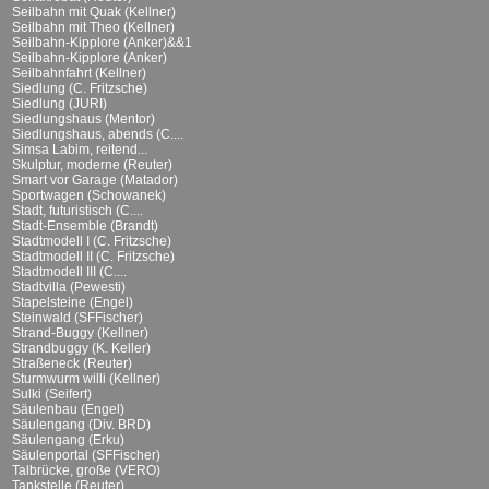
Seilbahn mit Quak (Kellner)
Seilbahn mit Theo (Kellner)
Seilbahn-Kipplore (Anker)&&1
Seilbahn-Kipplore (Anker)
Seilbahnfahrt (Kellner)
Siedlung (C. Fritzsche)
Siedlung (JURI)
Siedlungshaus (Mentor)
Siedlungshaus, abends (C....
Simsa Labim, reitend...
Skulptur, moderne (Reuter)
Smart vor Garage (Matador)
Sportwagen (Schowanek)
Stadt, futuristisch (C....
Stadt-Ensemble (Brandt)
Stadtmodell I (C. Fritzsche)
Stadtmodell II (C. Fritzsche)
Stadtmodell III (C....
Stadtvilla (Pewesti)
Stapelsteine (Engel)
Steinwald (SFFischer)
Strand-Buggy (Kellner)
Strandbuggy (K. Keller)
Straßeneck (Reuter)
Sturmwurm willi (Kellner)
Sulki (Seifert)
Säulenbau (Engel)
Säulengang (Div. BRD)
Säulengang (Erku)
Säulenportal (SFFischer)
Talbrücke, große (VERO)
Tankstelle (Reuter)