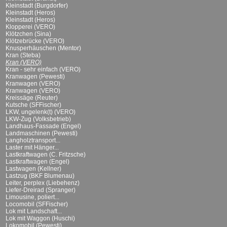
Kleinstadt (Burgdorfer)
Kleinstadt (Heros)
Kleinstadt (Heros)
Klopperei (VERO)
Klötzchen (Sina)
Klötzebrücke (VERO)
Knusperhäuschen (Mentor)
Kran (Steba)
Kran (VERO)
Kran - sehr einfach (VERO)
Kranwagen (Pewesti)
Kranwagen (VERO)
Kranwagen (VERO)
Kreissäge (Reuter)
Kutsche (SFFischer)
LKW, ungelenk(t) (VERO)
LKW-Zug (Volksbetrieb)
Landhaus-Fassade (Engel)
Landmaschinen (Pewesti)
Langholztransport...
Laster mit Hänger...
Lastkraftwagen (C. Fritzsche)
Lastkraftwagen (Engel)
Lastwagen (Kellner)
Lastzug (BKF Blumenau)
Leiter, perplex (Liebehenz)
Liefer-Dreirad (Spranger)
Limousine, poliert...
Locomobil (SFFischer)
Lok mit Landschaft...
Lok mit Waggon (Huschi)
Lokomobil (Pewesti)