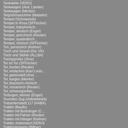
Tankstelle (VERO)
Tankwagen (And. Länder)
Tankwagen (Mentor)
Teigrührmaschine (Matador)
Tempel (Schowanek)
Tempel in Rosa (SFFischer)
Tempel, babylonisch...
Tempel, deutsch (Engel)
Tempel, griechisch (Reuter)
Tempel, quadratisch...
Tempel, römisch (SFFischer)
Tim, persönlich (Kellner)
Tisch und Sessel (Div. VK)
Tisch und Stühle (ALLBA)
Tischgarnitur (Sina)
Tor im Tor (SFFischer)
Tor, buntes (Reuter)
Tor, einfaches (Karl Louis...
Tor, gekünstelt (And....
Tor, karges (Mentor)
Tor, klassisch-römisch...
Tor, romanisch (Reuter)
Tor, schwungvolles...
Torbogen, kleiner (Engel)
Touristen-Zug (Volksbetrieb)
Trabantenstadt 117 (HABA)
Traktor (Baufix)
Traktor mit Bushänger (C....
Traktor mit Fahrer (Reuter)
Traktor mit Hänger (Kellner)
Traktor, motorisiert (VERO)
Traktorgespann (Bittner)