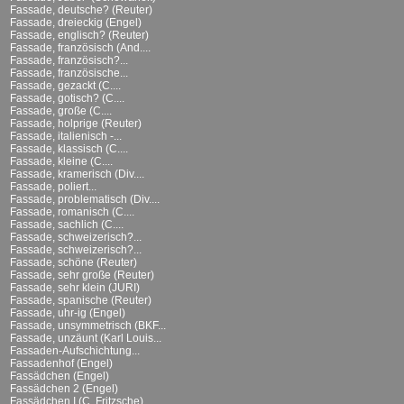
Fassade, deutsche? (Reuter)
Fassade, dreieckig (Engel)
Fassade, englisch? (Reuter)
Fassade, französisch (And....
Fassade, französisch?...
Fassade, französische...
Fassade, gezackt (C....
Fassade, gotisch? (C....
Fassade, große (C....
Fassade, holprige (Reuter)
Fassade, italienisch -...
Fassade, klassisch (C....
Fassade, kleine (C....
Fassade, kramerisch (Div....
Fassade, poliert...
Fassade, problematisch (Div....
Fassade, romanisch (C....
Fassade, sachlich (C....
Fassade, schweizerisch?...
Fassade, schweizerisch?...
Fassade, schöne (Reuter)
Fassade, sehr große (Reuter)
Fassade, sehr klein (JURI)
Fassade, spanische (Reuter)
Fassade, uhr-ig (Engel)
Fassade, unsymmetrisch (BKF...
Fassade, unzäunt (Karl Louis...
Fassaden-Aufschichtung...
Fassadenhof (Engel)
Fassädchen (Engel)
Fassädchen 2 (Engel)
Fassädchen I (C. Fritzsche)