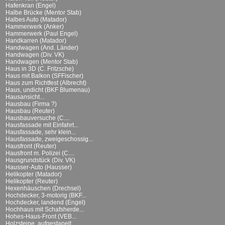
Hafenkran (Engel)
Halbe Brücke (Mentor Stab)
Halbes Auto (Matador)
Hammerwerk (Anker)
Hammerwerk (Paul Engel)
Handkarren (Matador)
Handwagen (And. Länder)
Handwagen (Div. VK)
Handwagen (Mentor Stab)
Haus in 3D (C. Fritzsche)
Haus mit Balkon (SFFischer)
Haus zum Richtfest (Albrecht)
Haus, undicht (BKF Blumenau)
Hausansicht...
Hausbau (Firma ?)
Hausbau (Reuter)
Hausbauversuche (C....
Hausfassade mit Einfahrt...
Hausfassade, sehr klein...
Hausfassade, zweigeschossig...
Hausfront (Reuter)
Hausfront m. Polizei (C....
Hausgrundstück (Div. VK)
Hausser-Auto (Hausser)
Helikopter (Matador)
Helikopter (Reuter)
Hexenhäuschen (Drechsel)
Hochdecker, 3-motorig (BKF...
Hochdecker, landend (Engel)
Hochhaus mit Schafsherde...
Hohes-Haus-Front (VEB...
Holzsteine, aufgestapelt...