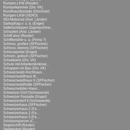
Rumpel-LKW (Reuter)
Rumpelkammer (Div. VK)
Rundhausfassade (Drechsel)
Rungen-LKW (VERO)
SIO-Motorrad (And. Länder)
Sarkophag o. s. ä. (Engel)
Sattelschlepper-Zugmaschine...
Schaukel (And. Länder)
Schiff ahoi (Reuter)
Schiffsmühle u. a. (Firma ?)
Schloss, großes (SFFischer)
Schloss, kleines (SFFischer)
Schlossportal (Engel)
Schrein, gotisch (SFFischer)
Schubkarre (Div. VK)
Schule mit Arbeiterdenkmal...
Schuppen im Bau (Div. VK)
Schwarzwald-Hochhaus...
Schwarzwaldhaus III...
Schwarzwaldhaus X (SFFischer)
Schwarzwaldhütte (SFFischer)
Schwarzwälder-Haus...
Schweizer Dorf (Schowanek)
Schweizer Fassade (Engel)
Schweizerdorf II (Schowanek)
Schweizerhaus (SFFischer)
Schweizerhaus 2 (Fa....
Schweizerhaus 2 (Fa....
Schweizerhaus 3 (Fa....
Schützenpanzer (C....
Segelschiff (Reuter)
Seilakrobat (Reuter)