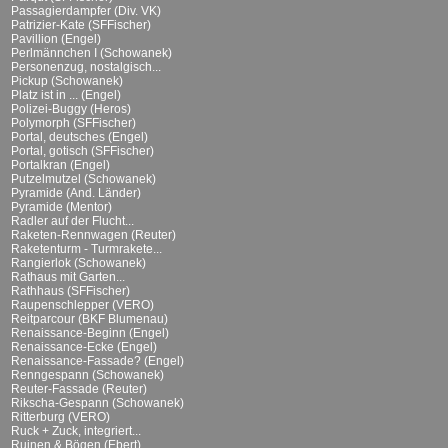
Passagierdampfer (Div. VK)
Patrizier-Kate (SFFischer)
Pavillion (Engel)
Perlmännchen I (Schowanek)
Personenzug, nostalgisch...
Pickup (Schowanek)
Platz ist in ... (Engel)
Polizei-Buggy (Heros)
Polymorph (SFFischer)
Portal, deutsches (Engel)
Portal, gotisch (SFFischer)
Portalkran (Engel)
Putzelmutzel (Schowanek)
Pyramide (And. Länder)
Pyramide (Mentor)
Radler auf der Flucht...
Raketen-Rennwagen (Reuter)
Raketenturm - Turmrakete...
Rangierlok (Schowanek)
Rathaus mit Garten...
Rathhaus (SFFischer)
Raupenschlepper (VERO)
Reitparcour (BKF Blumenau)
Renaissance-Beginn (Engel)
Renaissance-Ecke (Engel)
Renaissance-Fassade? (Engel)
Renngespann (Schowanek)
Reuter-Fassade (Reuter)
Rikscha-Gespann (Schowanek)
Ritterburg (VERO)
Ruck + Zuck, integriert...
Ruinen & Bögen (Ebert)