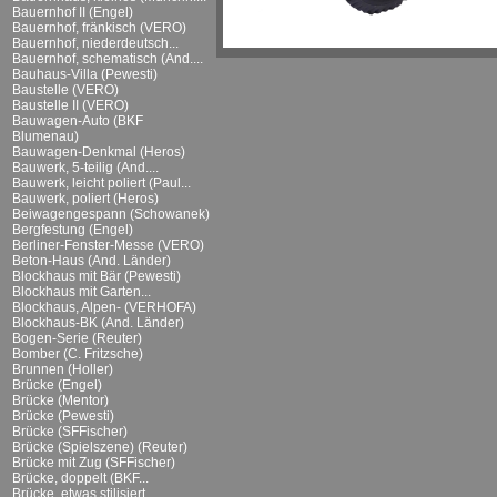
Bauernhof II (Engel)
Bauernhof, fränkisch (VERO)
Bauernhof, niederdeutsch...
Bauernhof, schematisch (And....
Bauhaus-Villa (Pewesti)
Baustelle (VERO)
Baustelle II (VERO)
Bauwagen-Auto (BKF
Blumenau)
Bauwagen-Denkmal (Heros)
Bauwerk, 5-teilig (And....
Bauwerk, leicht poliert (Paul...
Bauwerk, poliert (Heros)
Beiwagengespann (Schowanek)
Bergfestung (Engel)
Berliner-Fenster-Messe (VERO)
Beton-Haus (And. Länder)
Blockhaus mit Bär (Pewesti)
Blockhaus mit Garten...
Blockhaus, Alpen- (VERHOFA)
Blockhaus-BK (And. Länder)
Bogen-Serie (Reuter)
Bomber (C. Fritzsche)
Brunnen (Holler)
Brücke (Engel)
Brücke (Mentor)
Brücke (Pewesti)
Brücke (SFFischer)
Brücke (Spielszene) (Reuter)
Brücke mit Zug (SFFischer)
Brücke, doppelt (BKF...
Brücke, etwas stilisiert...