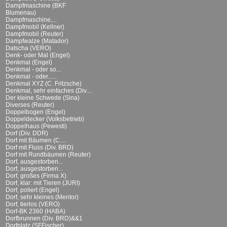
Dampfmaschine (BKF
Blumenau)
Dampfmaschine,...
Dampfmobil (Kellner)
Dampfmobil (Reuter)
Dampfwalze (Matador)
Datscha (VERO)
Denk- oder Mal (Engel)
Denkmal (Engel)
Denkmal - oder so...
Denkmal - oder......
Denkmal XYZ (C. Fritzsche)
Denkmal, sehr einfaches (Div....
Der kleine Schwede (Sina)
Diverses (Reuter)
Doppelbogen (Engel)
Doppeldecker (Volksbetrieb)
Doppelhaus (Pewesti)
Dorf (Div. DDR)
Dorf mit Bäumen (C....
Dorf mit Fluss (Div. BRD)
Dorf mit Rundbäumen (Reuter)
Dorf, ausgestorben...
Dorf, ausgestorben...
Dorf, großes (Firma X)
Dorf, klar: mit Tieren (JURI)
Dorf, poliert (Engel)
Dorf, sehr kleines (Mentor)
Dorf, tierlos (VERO)
Dorf-BK 2360 (HABA)
Dorfbrunnen (Div. BRD)&&1
Dorfplatz (SFFischer)