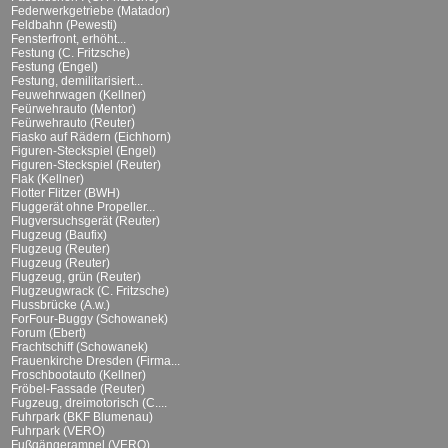
Federwerkgetriebe (Matador)
Feldbahn (Pewesti)
Fensterfront, erhöht...
Festung (C. Fritzsche)
Festung (Engel)
Festung, demilitarisiert...
Feuwehrwagen (Kellner)
Feürwehrauto (Mentor)
Feürwehrauto (Reuter)
Fiasko auf Rädern (Eichhorn)
Figuren-Steckspiel (Engel)
Figuren-Steckspiel (Reuter)
Flak (Kellner)
Flotter Flitzer (BWH)
Fluggerät ohne Propeller...
Flugversuchsgerät (Reuter)
Flugzeug (Baufix)
Flugzeug (Reuter)
Flugzeug (Reuter)
Flugzeug, grün (Reuter)
Flugzeugwrack (C. Fritzsche)
Flussbrücke (A.w.)
ForFour-Buggy (Schowanek)
Forum (Ebert)
Frachtschiff (Schowanek)
Frauenkirche Dresden (Firma...
Froschbootauto (Kellner)
Fröbel-Fassade (Reuter)
Fugzeug, dreimotorisch (C....
Fuhrpark (BKF Blumenau)
Fuhrpark (VERO)
Fußgängerampel (VERO)