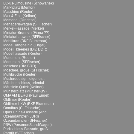
Luxus-Limousine (Schowanek)
Marktplatz (Mentor)
Maschine (Reuter)
Max & Else (Kellner)
Memorial (Drechsel)
Menageriewagen (SFFischer)
Merkel-Fassade (Merkel)
Miniatur-Brunnen (Firma ??)
Miniaturbauwerk (SFFischer)
Mobilkran (BKF Blumenau)
Model, langbeinig (Engel)
Modell, kleenes (Div. DDR)
Modellfassade (Reuter)
Monument (Reuter)
Monument (SFFischer)
Moschee (Div. BRD)
Moschee, große (SFFischer)
Multibrücke (Reuter)
Musterddesign, eigenes...
Märchenschloss, oriental....
Mäuslein Quiek (Kellner)
Münsterplatz (Münster-BV)
OMA AM BERG (Paul Engel)
Oldtimer (Reuter)
Oldtimer-LKW (BKF Blumenau)
Omnibus (C. Fritzsche)
Opas China-Fassade (And....
Ozeandampfer (JURI)
Ozeandampfer (SFFischer)
PSW (PersonenStandWagen)...
Parkschloss-Fassade, große...
Parqüt (SFFischer)