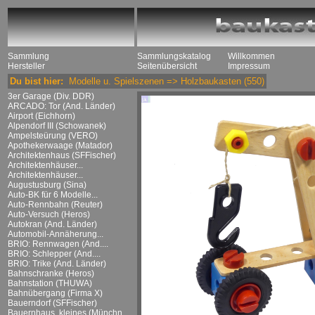
Sammlung
Sammlungskatalog
Willkommen
Hersteller
Seitenübersicht
Impressum
Du bist hier:
Modelle u. Spielszenen
=>
Holzbaukasten
(550)
3er Garage (Div. DDR)
ARCADO: Tor (And. Länder)
Airport (Eichhorn)
Alpendorf III (Schowanek)
Ampelsteürung (VERO)
Apothekerwaage (Matador)
Architektenhaus (SFFischer)
Architektenhäuser...
Architektenhäuser...
Augustusburg (Sina)
Auto-BK für 6 Modelle...
Auto-Rennbahn (Reuter)
Auto-Versuch (Heros)
Autokran (And. Länder)
Automobil-Annäherung...
BRIO: Rennwagen (And....
BRIO: Schlepper (And....
BRIO: Trike (And. Länder)
Bahnschranke (Heros)
Bahnstation (THUWA)
Bahnübergang (Firma X)
Bauerndorf (SFFischer)
Bauernhaus, kleines (Münchn....