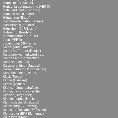
Hopps mobil (Kellner)
Horizontalbohrmaschine (VERO)
Hotel und Café (Eichhorn)
Hubi am Seil (Reuter)
Hängerzug (Engel)
Häschen-Seilbahn (Kellner)
Häschentaxi (Kellner)
Häuschen (C. Fritzsche)
Hühnerhof (Reuter)
Innenhof außen (Cause)
Jeep (VERO)
Jubelbogen (SFFischer)
Kamel (And. Länder)
Kamel mit Treiber (Reuter)
Kanalbrücke, merkwürdige...
Kanone mit Zugmaschine...
Karussel (Matador)
Karusselantrieb (Matador)
Katze, blauohrig (Schowanek)
Kerzenleuchter (Reuter)
Kiosk (Reuter)
Kirche (Hausser)
Kirche (Reuter)
Kirche, mängelbehaftete...
Kirche, transmoslemische...
Kirche? (Burgdorfer)
Kirchlein unbestimmter...
Klein-Sotschi (Spielzeug)
Kleine Burg (SFFischer)
Kleinkind-Fassade (SFFischer)
Kleinsegler (BKF Blumenau)
Kleinstadt (Brandt)