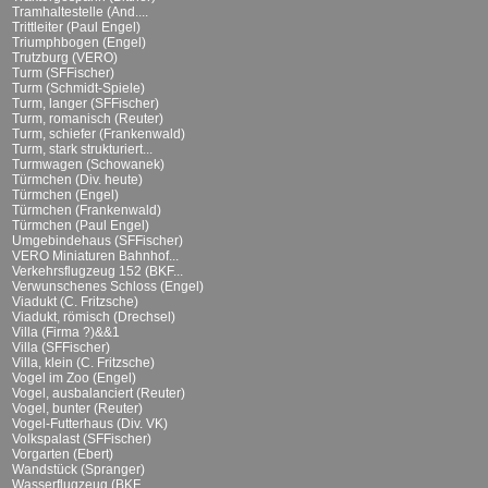
Tramhaltestelle (And....
Trittleiter (Paul Engel)
Triumphbogen (Engel)
Trutzburg (VERO)
Turm (SFFischer)
Turm (Schmidt-Spiele)
Turm, langer (SFFischer)
Turm, romanisch (Reuter)
Turm, schiefer (Frankenwald)
Turm, stark strukturiert...
Turmwagen (Schowanek)
Türmchen (Div. heute)
Türmchen (Engel)
Türmchen (Frankenwald)
Türmchen (Paul Engel)
Umgebindehaus (SFFischer)
VERO Miniaturen Bahnhof...
Verkehrsflugzeug 152 (BKF...
Verwunschenes Schloss (Engel)
Viadukt (C. Fritzsche)
Viadukt, römisch (Drechsel)
Villa (Firma ?)&&1
Villa (SFFischer)
Villa, klein (C. Fritzsche)
Vogel im Zoo (Engel)
Vogel, ausbalanciert (Reuter)
Vogel, bunter (Reuter)
Vogel-Futterhaus (Div. VK)
Volkspalast (SFFischer)
Vorgarten (Ebert)
Wandstück (Spranger)
Wasserflugzeug (BKF