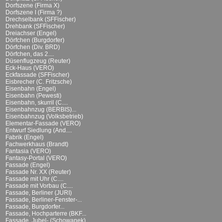
Dorfszene (Firma X)
Dorfszene I (Firma ?)
Drechselbank (SFFischer)
Drehbank (SFFischer)
Dreiachser (Engel)
Dörfchen (Burgdorfer)
Dörfchen (Div. BRD)
Dörfchen, das 2....
Düsenflugzeug (Reuter)
Eck-Haus (VERO)
Eckfassade (SFFischer)
Eisbrecher (C. Fritzsche)
Eisenbahn (Engel)
Eisenbahn (Pewesti)
Eisenbahn, skurril (C....
Eisenbahnzug (BERBIS)...
Eisenbahnzug (Volksbetrieb)
Elementar-Fassade (VERO)
Entwurf Siedlung (And....
Fabrik (Engel)
Fachwerkhaus (Brandt)
Fantasia (VERO)
Fantasy-Portal (VERO)
Fassade (Engel)
Fassade Nr. XX (Reuter)
Fassade mit Uhr (C....
Fassade mit Vorbau (C....
Fassade, Berliner (JURI)
Fassade, Berliner-Fenster-...
Fassade, Burgdorfer...
Fassade, Hochparterre (BKF...
Fassade, Jubel- (Schowanek)