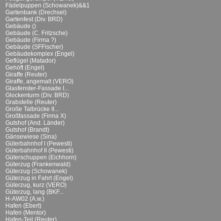
Fädelpuppen (Schowanek)&&1
Gartenbank (Drechsel)
Gartenfest (Div. BRD)
Gebäude ()
Gebäude (C. Fritzsche)
Gebäude (Firma ?)
Gebäude (SFFischer)
Gebäudekomplex (Engel)
Geflügel (Matador)
Gehöft (Engel)
Giraffe (Reuter)
Giraffe, angemalt (VERO)
Glasfenster-Fassade I...
Glockenturm (Div. BRD)
Grabstelle (Reuter)
Große Talbrücke II...
Großfassade (Firma X)
Gutshof (And. Länder)
Gutshof (Brandt)
Gänsewiese (Sina)
Güterbahnhof I (Pewesti)
Güterbahnhof II (Pewesti)
Güterschuppen (Eichhorn)
Güterzug (Frankenwald)
Güterzug (Schowanek)
Güterzug in Fahrt (Engel)
Güterzug, kurz (VERO)
Güterzug, lang (BKF...
H-AW02 (A.w.)
Hafen (Ebert)
Hafen (Mentor)
Hafen-Teil (Reuter)