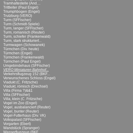
Tramhaltestelle (And....
Trittleiter (Paul Engel)
Triumphbogen (Engel)
Trutzburg (VERO)
Turm (SFFischer)
Turm (Schmidt-Spiele)
Turm, langer (SFFischer)
Turm, romanisch (Reuter)
Turm, schiefer (Frankenwald)
Turm, stark strukturiert...
Turmwagen (Schowanek)
Türmchen (Div. heute)
Türmchen (Engel)
Türmchen (Frankenwald)
Türmchen (Paul Engel)
Umgebindehaus (SFFischer)
VERO Miniaturen Bahnhof...
Verkehrsflugzeug 152 (BKF...
Verwunschenes Schloss (Engel)
Viadukt (C. Fritzsche)
Viadukt, römisch (Drechsel)
Villa (Firma ?)&&1
Villa (SFFischer)
Villa, klein (C. Fritzsche)
Vogel im Zoo (Engel)
Vogel, ausbalanciert (Reuter)
Vogel, bunter (Reuter)
Vogel-Futterhaus (Div. VK)
Volkspalast (SFFischer)
Vorgarten (Ebert)
Wandstück (Spranger)
Wasserflugzeug (BKF