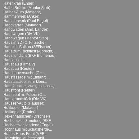
Hafenkran (Engel)
Halbe Brücke (Mentor Stab)
Halbes Auto (Matador)
Hammerwerk (Anker)
Hammerwerk (Paul Engel)
Handkarren (Matador)
Handwagen (And. Länder)
Handwagen (Div. VK)
Handwagen (Mentor Stab)
Haus in 3D (C. Fritzsche)
Haus mit Balkon (SFFischer)
Haus zum Richtfest (Albrecht)
Haus, undicht (BKF Blumenau)
Hausansicht...
Hausbau (Firma ?)
Hausbau (Reuter)
Hausbauversuche (C....
Hausfassade mit Einfahrt...
Hausfassade, sehr klein...
Hausfassade, zweigeschossig...
Hausfront (Reuter)
Hausfront m. Polizei (C....
Hausgrundstück (Div. VK)
Hausser-Auto (Hausser)
Helikopter (Matador)
Helikopter (Reuter)
Hexenhäuschen (Drechsel)
Hochdecker, 3-motorig (BKF...
Hochdecker, landend (Engel)
Hochhaus mit Schafsherde...
Hohes-Haus-Front (VEB...
Holzsteine, aufgestapelt...