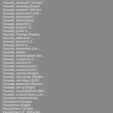
Fassade, deutsche? (Reuter)
Fassade, dreieckig (Engel)
Fassade, englisch? (Reuter)
Fassade, französisch (And....
Fassade, französisch?...
Fassade, französische...
Fassade, gezackt (C....
Fassade, gotisch? (C....
Fassade, große (C....
Fassade, holprige (Reuter)
Fassade, italienisch -...
Fassade, klassisch (C....
Fassade, kleine (C....
Fassade, kramerisch (Div....
Fassade, poliert...
Fassade, problematisch (Div....
Fassade, romanisch (C....
Fassade, sachlich (C....
Fassade, schweizerisch?...
Fassade, schweizerisch?...
Fassade, schöne (Reuter)
Fassade, sehr große (Reuter)
Fassade, sehr klein (JURI)
Fassade, spanische (Reuter)
Fassade, uhr-ig (Engel)
Fassade, unsymmetrisch (BKF...
Fassade, unzäunt (Karl Louis...
Fassaden-Aufschichtung...
Fassadenhof (Engel)
Fassädchen (Engel)
Fassädchen 2 (Engel)
Fassädchen I (C. Fritzsche)