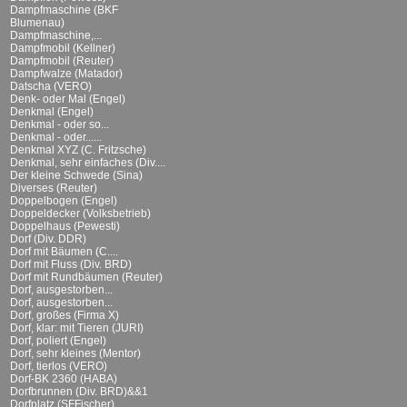
Dampfmaschine (BKF
Blumenau)
Dampfmaschine,...
Dampfmobil (Kellner)
Dampfmobil (Reuter)
Dampfwalze (Matador)
Datscha (VERO)
Denk- oder Mal (Engel)
Denkmal (Engel)
Denkmal - oder so...
Denkmal - oder......
Denkmal XYZ (C. Fritzsche)
Denkmal, sehr einfaches (Div....
Der kleine Schwede (Sina)
Diverses (Reuter)
Doppelbogen (Engel)
Doppeldecker (Volksbetrieb)
Doppelhaus (Pewesti)
Dorf (Div. DDR)
Dorf mit Bäumen (C....
Dorf mit Fluss (Div. BRD)
Dorf mit Rundbäumen (Reuter)
Dorf, ausgestorben...
Dorf, ausgestorben...
Dorf, großes (Firma X)
Dorf, klar: mit Tieren (JURI)
Dorf, poliert (Engel)
Dorf, sehr kleines (Mentor)
Dorf, tierlos (VERO)
Dorf-BK 2360 (HABA)
Dorfbrunnen (Div. BRD)&&1
Dorfplatz (SFFischer)