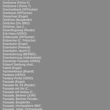
Dorfszene (Firma X)
Dorfszene I (Firma ?)
Drechselbank (SFFischer)
Drehbank (SFFischer)
Dreiachser (Engel)
Dörfchen (Burgdorfer)
Dörfchen (Div. BRD)
Dörfchen, das 2....
Düsenflugzeug (Reuter)
Eck-Haus (VERO)
Eckfassade (SFFischer)
Eisbrecher (C. Fritzsche)
Eisenbahn (Engel)
Eisenbahn (Pewesti)
Eisenbahn, skurril (C....
Eisenbahnzug (BERBIS)...
Eisenbahnzug (Volksbetrieb)
Elementar-Fassade (VERO)
Entwurf Siedlung (And....
Fabrik (Engel)
Fachwerkhaus (Brandt)
Fantasia (VERO)
Fantasy-Portal (VERO)
Fassade (Engel)
Fassade Nr. XX (Reuter)
Fassade mit Uhr (C....
Fassade mit Vorbau (C....
Fassade, Berliner (JURI)
Fassade, Berliner-Fenster-...
Fassade, Burgdorfer...
Fassade, Hochparterre (BKF...
Fassade, Jubel- (Schowanek)