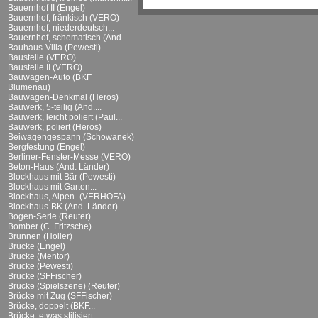
Bauernhof II (Engel)
Bauernhof, fränkisch (VERO)
Bauernhof, niederdeutsch...
Bauernhof, schematisch (And....
Bauhaus-Villa (Pewesti)
Baustelle (VERO)
Baustelle II (VERO)
Bauwagen-Auto (BKF
Blumenau)
Bauwagen-Denkmal (Heros)
Bauwerk, 5-teilig (And....
Bauwerk, leicht poliert (Paul...
Bauwerk, poliert (Heros)
Beiwagengespann (Schowanek)
Bergfestung (Engel)
Berliner-Fenster-Messe (VERO)
Beton-Haus (And. Länder)
Blockhaus mit Bär (Pewesti)
Blockhaus mit Garten...
Blockhaus, Alpen- (VERHOFA)
Blockhaus-BK (And. Länder)
Bogen-Serie (Reuter)
Bomber (C. Fritzsche)
Brunnen (Holler)
Brücke (Engel)
Brücke (Mentor)
Brücke (Pewesti)
Brücke (SFFischer)
Brücke (Spielszene) (Reuter)
Brücke mit Zug (SFFischer)
Brücke, doppelt (BKF...
Brücke, etwas stilisiert...