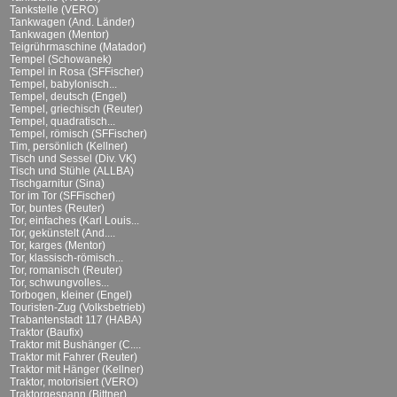
Tankstelle (VERO)
Tankwagen (And. Länder)
Tankwagen (Mentor)
Teigrührmaschine (Matador)
Tempel (Schowanek)
Tempel in Rosa (SFFischer)
Tempel, babylonisch...
Tempel, deutsch (Engel)
Tempel, griechisch (Reuter)
Tempel, quadratisch...
Tempel, römisch (SFFischer)
Tim, persönlich (Kellner)
Tisch und Sessel (Div. VK)
Tisch und Stühle (ALLBA)
Tischgarnitur (Sina)
Tor im Tor (SFFischer)
Tor, buntes (Reuter)
Tor, einfaches (Karl Louis...
Tor, gekünstelt (And....
Tor, karges (Mentor)
Tor, klassisch-römisch...
Tor, romanisch (Reuter)
Tor, schwungvolles...
Torbogen, kleiner (Engel)
Touristen-Zug (Volksbetrieb)
Trabantenstadt 117 (HABA)
Traktor (Baufix)
Traktor mit Bushänger (C....
Traktor mit Fahrer (Reuter)
Traktor mit Hänger (Kellner)
Traktor, motorisiert (VERO)
Traktorgespann (Bittner)