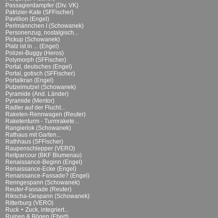
Passagierdampfer (Div. VK)
Patrizier-Kate (SFFischer)
Pavillion (Engel)
Perlmännchen I (Schowanek)
Personenzug, nostalgisch...
Pickup (Schowanek)
Platz ist in ... (Engel)
Polizei-Buggy (Heros)
Polymorph (SFFischer)
Portal, deutsches (Engel)
Portal, gotisch (SFFischer)
Portalkran (Engel)
Putzelmutzel (Schowanek)
Pyramide (And. Länder)
Pyramide (Mentor)
Radler auf der Flucht...
Raketen-Rennwagen (Reuter)
Raketenturm - Turmrakete...
Rangierlok (Schowanek)
Rathaus mit Garten...
Rathhaus (SFFischer)
Raupenschlepper (VERO)
Reitparcour (BKF Blumenau)
Renaissance-Beginn (Engel)
Renaissance-Ecke (Engel)
Renaissance-Fassade? (Engel)
Renngespann (Schowanek)
Reuter-Fassade (Reuter)
Rikscha-Gespann (Schowanek)
Ritterburg (VERO)
Ruck + Zuck, integriert...
Ruinen & Bögen (Ebert)