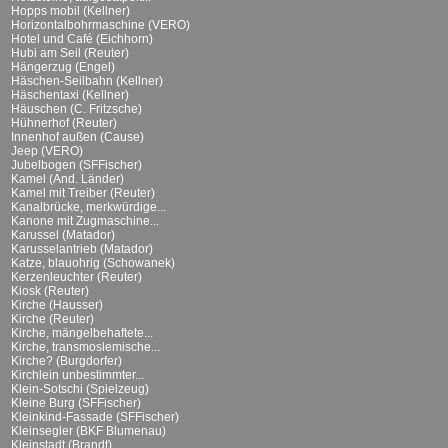
Hopps mobil (Kellner)
Horizontalbohrmaschine (VERO)
Hotel und Café (Eichhorn)
Hubi am Seil (Reuter)
Hängerzug (Engel)
Häschen-Seilbahn (Kellner)
Häschentaxi (Kellner)
Häuschen (C. Fritzsche)
Hühnerhof (Reuter)
Innenhof außen (Cause)
Jeep (VERO)
Jubelbogen (SFFischer)
Kamel (And. Länder)
Kamel mit Treiber (Reuter)
Kanalbrücke, merkwürdige...
Kanone mit Zugmaschine...
Karussel (Matador)
Karusselantrieb (Matador)
Katze, blauohrig (Schowanek)
Kerzenleuchter (Reuter)
Kiosk (Reuter)
Kirche (Hausser)
Kirche (Reuter)
Kirche, mängelbehaftete...
Kirche, transmoslemische...
Kirche? (Burgdorfer)
Kirchlein unbestimmter...
Klein-Sotschi (Spielzeug)
Kleine Burg (SFFischer)
Kleinkind-Fassade (SFFischer)
Kleinsegler (BKF Blumenau)
Kleinstadt (Brandt)