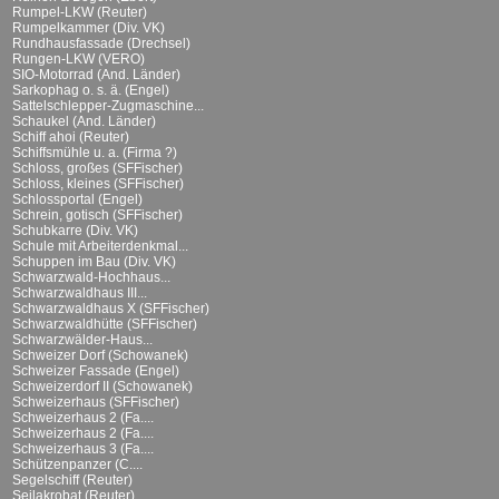
Rumpel-LKW (Reuter)
Rumpelkammer (Div. VK)
Rundhausfassade (Drechsel)
Rungen-LKW (VERO)
SIO-Motorrad (And. Länder)
Sarkophag o. s. ä. (Engel)
Sattelschlepper-Zugmaschine...
Schaukel (And. Länder)
Schiff ahoi (Reuter)
Schiffsmühle u. a. (Firma ?)
Schloss, großes (SFFischer)
Schloss, kleines (SFFischer)
Schlossportal (Engel)
Schrein, gotisch (SFFischer)
Schubkarre (Div. VK)
Schule mit Arbeiterdenkmal...
Schuppen im Bau (Div. VK)
Schwarzwald-Hochhaus...
Schwarzwaldhaus III...
Schwarzwaldhaus X (SFFischer)
Schwarzwaldhütte (SFFischer)
Schwarzwälder-Haus...
Schweizer Dorf (Schowanek)
Schweizer Fassade (Engel)
Schweizerdorf II (Schowanek)
Schweizerhaus (SFFischer)
Schweizerhaus 2 (Fa....
Schweizerhaus 2 (Fa....
Schweizerhaus 3 (Fa....
Schützenpanzer (C....
Segelschiff (Reuter)
Seilakrobat (Reuter)