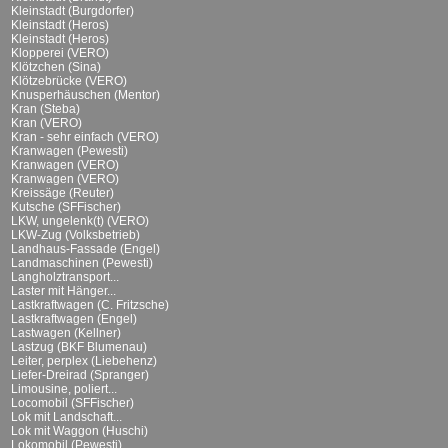
Kleinstadt (Burgdorfer)
Kleinstadt (Heros)
Kleinstadt (Heros)
Klopperei (VERO)
Klötzchen (Sina)
Klötzebrücke (VERO)
Knusperhäuschen (Mentor)
Kran (Steba)
Kran (VERO)
Kran - sehr einfach (VERO)
Kranwagen (Pewesti)
Kranwagen (VERO)
Kranwagen (VERO)
Kreissäge (Reuter)
Kutsche (SFFischer)
LKW, ungelenk(t) (VERO)
LKW-Zug (Volksbetrieb)
Landhaus-Fassade (Engel)
Landmaschinen (Pewesti)
Langholztransport...
Laster mit Hänger...
Lastkraftwagen (C. Fritzsche)
Lastkraftwagen (Engel)
Lastwagen (Kellner)
Lastzug (BKF Blumenau)
Leiter, perplex (Liebehenz)
Liefer-Dreirad (Spranger)
Limousine, poliert...
Locomobil (SFFischer)
Lok mit Landschaft...
Lok mit Waggon (Huschi)
Lokomobil (Pewesti)