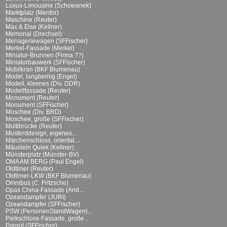
Luxus-Limousine (Schowanek)
Marktplatz (Mentor)
Maschine (Reuter)
Max & Else (Kellner)
Memorial (Drechsel)
Menageriewagen (SFFischer)
Merkel-Fassade (Merkel)
Miniatur-Brunnen (Firma ??)
Miniaturbauwerk (SFFischer)
Mobilkran (BKF Blumenau)
Model, langbeinig (Engel)
Modell, kleenes (Div. DDR)
Modellfassade (Reuter)
Monument (Reuter)
Monument (SFFischer)
Moschee (Div. BRD)
Moschee, große (SFFischer)
Multibrücke (Reuter)
Musterddesign, eigenes...
Märchenschloss, oriental....
Mäuslein Quiek (Kellner)
Münsterplatz (Münster-BV)
OMA AM BERG (Paul Engel)
Oldtimer (Reuter)
Oldtimer-LKW (BKF Blumenau)
Omnibus (C. Fritzsche)
Opas China-Fassade (And....
Ozeandampfer (JURI)
Ozeandampfer (SFFischer)
PSW (PersonenStandWagen)...
Parkschloss-Fassade, große...
Parqüt (SFFischer)