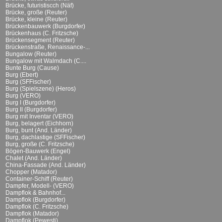
Brücke, futuristiscch (Näf)
Brücke, große (Reuter)
Brücke, kleine (Reuter)
Brückenbauwerk (Burgdorfer)
Brückenhaus (C. Fritzsche)
Brückensegment (Reuter)
Brückenstraße, Renaissance-...
Bungalow (Reuter)
Bungalow mit Walmdach (C....
Bunte Burg (Cause)
Burg (Ebert)
Burg (SFFischer)
Burg (Spielszene) (Heros)
Burg (VERO)
Burg I (Burgdorfer)
Burg II (Burgdorfer)
Burg mit Inventar (VERO)
Burg, belagert (Eichhorn)
Burg, bunt (And. Länder)
Burg, dachlastige (SFFischer)
Burg, große (C. Fritzsche)
Bögen-Bauwerk (Engel)
Chalet (And. Länder)
China-Fassade (And. Länder)
Chopper (Matador)
Container-Schiff (Reuter)
Dampfer, Modell- (VERO)
Dampflok & Bahnhof...
Dampflok (Burgdorfer)
Dampflok (C. Fritzsche)
Dampflok (Matador)
Dampflok (Pewesti)