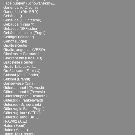
Fädelpuppen (Schowanek)&&1
Gartenbank (Drechsel)
Gartenfest (Div. BRD)
Gebäude ()
Gebäude (C. Fritzsche)
Gebäude (Firma ?)
Gebäude (SFFischer)
Gebäudekomplex (Engel)
Geflügel (Matador)
Gehöft (Engel)
Giraffe (Reuter)
Giraffe, angemalt (VERO)
Glasfenster-Fassade I...
Glockenturm (Div. BRD)
Grabstelle (Reuter)
Große Talbrücke II...
Großfassade (Firma X)
Gutshof (And. Länder)
Gutshof (Brandt)
Gänsewiese (Sina)
Güterbahnhof I (Pewesti)
Güterbahnhof II (Pewesti)
Güterschuppen (Eichhorn)
Güterzug (Frankenwald)
Güterzug (Schowanek)
Güterzug in Fahrt (Engel)
Güterzug, kurz (VERO)
Güterzug, lang (BKF...
H-AW02 (A.w.)
Hafen (Ebert)
Hafen (Mentor)
Hafen-Teil (Reuter)