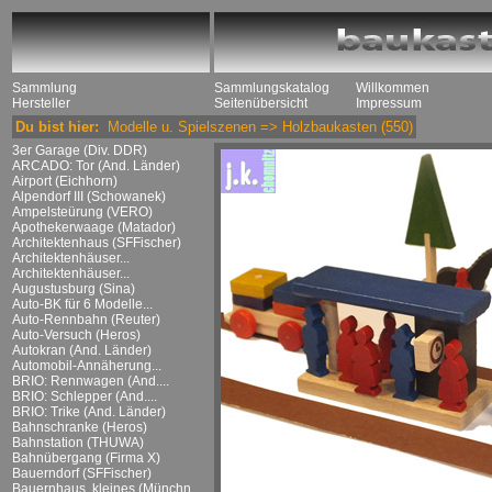
Sammlung
Sammlungskatalog
Willkommen
Hersteller
Seitenübersicht
Impressum
Du bist hier:
Modelle u. Spielszenen
=>
Holzbaukasten
(550)
3er Garage (Div. DDR)
ARCADO: Tor (And. Länder)
Airport (Eichhorn)
Alpendorf III (Schowanek)
Ampelsteürung (VERO)
Apothekerwaage (Matador)
Architektenhaus (SFFischer)
Architektenhäuser...
Architektenhäuser...
Augustusburg (Sina)
Auto-BK für 6 Modelle...
Auto-Rennbahn (Reuter)
Auto-Versuch (Heros)
Autokran (And. Länder)
Automobil-Annäherung...
BRIO: Rennwagen (And....
BRIO: Schlepper (And....
BRIO: Trike (And. Länder)
Bahnschranke (Heros)
Bahnstation (THUWA)
Bahnübergang (Firma X)
Bauerndorf (SFFischer)
Bauernhaus, kleines (Münchn....