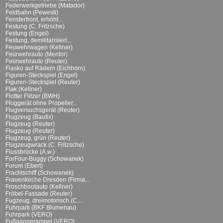
Federwerkgetriebe (Matador)
Feldbahn (Pewesti)
Fensterfront, erhöht...
Festung (C. Fritzsche)
Festung (Engel)
Festung, demilitarisiert...
Feuwehrwagen (Kellner)
Feürwehrauto (Mentor)
Feürwehrauto (Reuter)
Fiasko auf Rädern (Eichhorn)
Figuren-Steckspiel (Engel)
Figuren-Steckspiel (Reuter)
Flak (Kellner)
Flotter Flitzer (BWH)
Fluggerät ohne Propeller...
Flugversuchsgerät (Reuter)
Flugzeug (Baufix)
Flugzeug (Reuter)
Flugzeug (Reuter)
Flugzeug, grün (Reuter)
Flugzeugwrack (C. Fritzsche)
Flussbrücke (A.w.)
ForFour-Buggy (Schowanek)
Forum (Ebert)
Frachtschiff (Schowanek)
Frauenkirche Dresden (Firma...
Froschbootauto (Kellner)
Fröbel-Fassade (Reuter)
Fugzeug, dreimotorisch (C....
Fuhrpark (BKF Blumenau)
Fuhrpark (VERO)
Fußgängerampel (VERO)