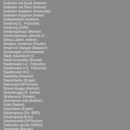
Seilbahn mit Quak (Kellner)
Seilbahn mit Theo (Kellner)
Seilbahn-Kipplore (Anker)&&1
Seilbahn-Kipplore (Anker)
Seilbahnfahrt (Kellner)
Siedlung (C. Fritzsche)
Siedlung (JURI)
Siedlungshaus (Mentor)
Siedlungshaus, abends (C....
Simsa Labim, reitend...
Skulptur, moderne (Reuter)
Smart vor Garage (Matador)
Sportwagen (Schowanek)
Stadt, futuristisch (C....
Stadt-Ensemble (Brandt)
Stadtmodell I (C. Fritzsche)
Stadtmodell II (C. Fritzsche)
Stadtmodell III (C....
Stadtvilla (Pewesti)
Stapelsteine (Engel)
Steinwald (SFFischer)
Strand-Buggy (Kellner)
Strandbuggy (K. Keller)
Straßeneck (Reuter)
Sturmwurm willi (Kellner)
Sulki (Seifert)
Säulenbau (Engel)
Säulengang (Div. BRD)
Säulengang (Erku)
Säulenportal (SFFischer)
Talbrücke, große (VERO)
Tankstelle (Reuter)