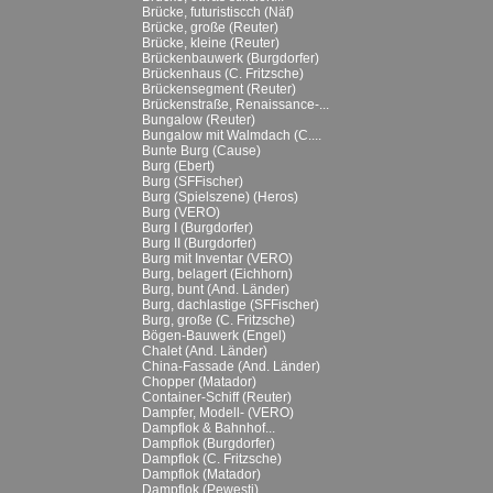
Brücke, futuristiscch (Näf)
Brücke, große (Reuter)
Brücke, kleine (Reuter)
Brückenbauwerk (Burgdorfer)
Brückenhaus (C. Fritzsche)
Brückensegment (Reuter)
Brückenstraße, Renaissance-...
Bungalow (Reuter)
Bungalow mit Walmdach (C....
Bunte Burg (Cause)
Burg (Ebert)
Burg (SFFischer)
Burg (Spielszene) (Heros)
Burg (VERO)
Burg I (Burgdorfer)
Burg II (Burgdorfer)
Burg mit Inventar (VERO)
Burg, belagert (Eichhorn)
Burg, bunt (And. Länder)
Burg, dachlastige (SFFischer)
Burg, große (C. Fritzsche)
Bögen-Bauwerk (Engel)
Chalet (And. Länder)
China-Fassade (And. Länder)
Chopper (Matador)
Container-Schiff (Reuter)
Dampfer, Modell- (VERO)
Dampflok & Bahnhof...
Dampflok (Burgdorfer)
Dampflok (C. Fritzsche)
Dampflok (Matador)
Dampflok (Pewesti)