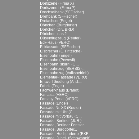
Dorfszene (Firma X)
Dorfszene I (Firma ?)
Drechselbank (SFFischer)
Drehbank (SFFischer)
Dreiachser (Engel)
Dörfchen (Burgdorfer)
Dörfchen (Div. BRD)
Dörfchen, das 2....
Düsenflugzeug (Reuter)
Eck-Haus (VERO)
Eckfassade (SFFischer)
Eisbrecher (C. Fritzsche)
Eisenbahn (Engel)
Eisenbahn (Pewesti)
Eisenbahn, skurril (C....
Eisenbahnzug (BERBIS)...
Eisenbahnzug (Volksbetrieb)
Elementar-Fassade (VERO)
Entwurf Siedlung (And....
Fabrik (Engel)
Fachwerkhaus (Brandt)
Fantasia (VERO)
Fantasy-Portal (VERO)
Fassade (Engel)
Fassade Nr. XX (Reuter)
Fassade mit Uhr (C....
Fassade mit Vorbau (C....
Fassade, Berliner (JURI)
Fassade, Berliner-Fenster-...
Fassade, Burgdorfer...
Fassade, Hochparterre (BKF...
Fassade, Jubel- (Schowanek)