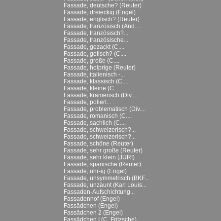
Fassade, deutsche? (Reuter)
Fassade, dreieckig (Engel)
Fassade, englisch? (Reuter)
Fassade, französisch (And....
Fassade, französisch?...
Fassade, französische...
Fassade, gezackt (C....
Fassade, gotisch? (C....
Fassade, große (C....
Fassade, holprige (Reuter)
Fassade, italienisch -...
Fassade, klassisch (C....
Fassade, kleine (C....
Fassade, kramerisch (Div....
Fassade, poliert...
Fassade, problematisch (Div....
Fassade, romanisch (C....
Fassade, sachlich (C....
Fassade, schweizerisch?...
Fassade, schweizerisch?...
Fassade, schöne (Reuter)
Fassade, sehr große (Reuter)
Fassade, sehr klein (JURI)
Fassade, spanische (Reuter)
Fassade, uhr-ig (Engel)
Fassade, unsymmetrisch (BKF...
Fassade, unzäunt (Karl Louis...
Fassaden-Aufschichtung...
Fassadenhof (Engel)
Fassädchen (Engel)
Fassädchen 2 (Engel)
Fassädchen I (C. Fritzsche)