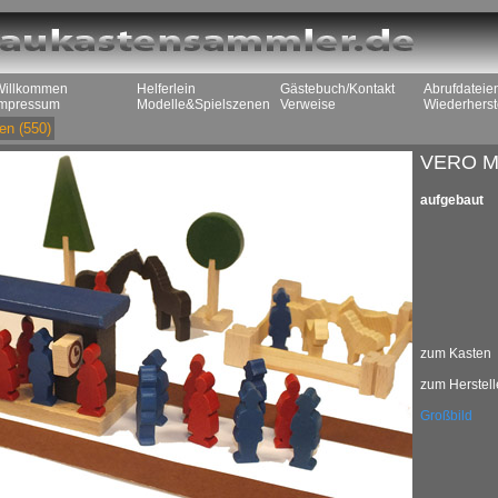
Willkommen
Helferlein
Gästebuch/Kontakt
Abrufdateie
Impressum
Modelle&Spielszenen
Verweise
Wiederherst
en
(550)
VERO Mi
aufgebaut
zum Kasten
zum Herstell
Großbild