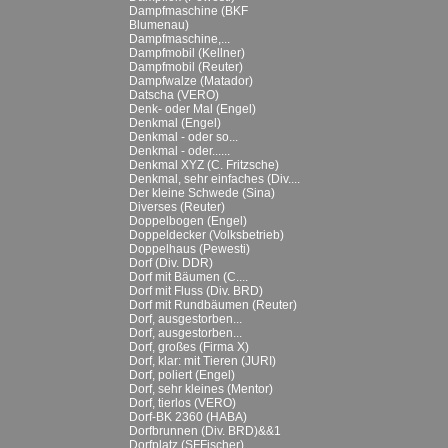
Dampfmaschine (BKF
Blumenau)
Dampfmaschine,...
Dampfmobil (Kellner)
Dampfmobil (Reuter)
Dampfwalze (Matador)
Datscha (VERO)
Denk- oder Mal (Engel)
Denkmal (Engel)
Denkmal - oder so...
Denkmal - oder......
Denkmal XYZ (C. Fritzsche)
Denkmal, sehr einfaches (Div....
Der kleine Schwede (Sina)
Diverses (Reuter)
Doppelbogen (Engel)
Doppeldecker (Volksbetrieb)
Doppelhaus (Pewesti)
Dorf (Div. DDR)
Dorf mit Bäumen (C....
Dorf mit Fluss (Div. BRD)
Dorf mit Rundbäumen (Reuter)
Dorf, ausgestorben...
Dorf, ausgestorben...
Dorf, großes (Firma X)
Dorf, klar: mit Tieren (JURI)
Dorf, poliert (Engel)
Dorf, sehr kleines (Mentor)
Dorf, tierlos (VERO)
Dorf-BK 2360 (HABA)
Dorfbrunnen (Div. BRD)&&1
Dorfplatz (SFFischer)