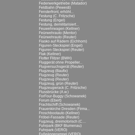
Federwerkgetriebe (Matador)
Feldbahn (Pewesti)
Fensterfront, erhöht...
Festung (C. Fritzsche)
Festung (Engel)
Festung, demilitarisiert...
Feuwehrwagen (Kellner)
Feürwehrauto (Mentor)
Feürwehrauto (Reuter)
Fiasko auf Rädern (Eichhorn)
Figuren-Steckspiel (Engel)
Figuren-Steckspiel (Reuter)
Flak (Kellner)
Flotter Flitzer (BWH)
Fluggerät ohne Propeller...
Flugversuchsgerät (Reuter)
Flugzeug (Baufix)
Flugzeug (Reuter)
Flugzeug (Reuter)
Flugzeug, grün (Reuter)
Flugzeugwrack (C. Fritzsche)
Flussbrücke (A.w.)
ForFour-Buggy (Schowanek)
Forum (Ebert)
Frachtschiff (Schowanek)
Frauenkirche Dresden (Firma...
Froschbootauto (Kellner)
Fröbel-Fassade (Reuter)
Fugzeug, dreimotorisch (C....
Fuhrpark (BKF Blumenau)
Fuhrpark (VERO)
Fußgängerampel (VERO)