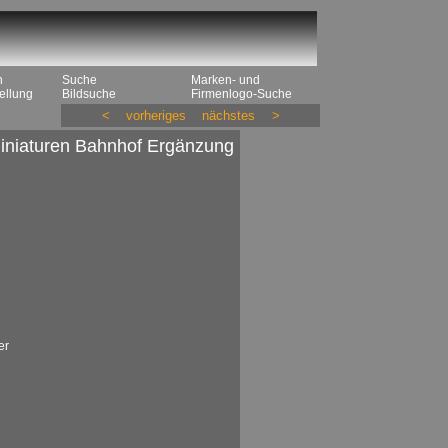
n
Suche
Marken- und
ellung
Bildsuche
Firmenlogo-Suche
<
vorheriges
nächstes
>
niaturen Bahnhof Ergänzung
er