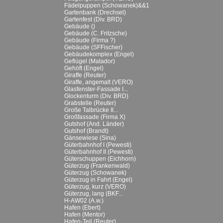
Fädelpuppen (Schowanek)&&1
Gartenbank (Drechsel)
Gartenfest (Div. BRD)
Gebäude ()
Gebäude (C. Fritzsche)
Gebäude (Firma ?)
Gebäude (SFFischer)
Gebäudekomplex (Engel)
Geflügel (Matador)
Gehöft (Engel)
Giraffe (Reuter)
Giraffe, angemalt (VERO)
Glasfenster-Fassade I...
Glockenturm (Div. BRD)
Grabstelle (Reuter)
Große Talbrücke II...
Großfassade (Firma X)
Gutshof (And. Länder)
Gutshof (Brandt)
Gänsewiese (Sina)
Güterbahnhof I (Pewesti)
Güterbahnhof II (Pewesti)
Güterschuppen (Eichhorn)
Güterzug (Frankenwald)
Güterzug (Schowanek)
Güterzug in Fahrt (Engel)
Güterzug, kurz (VERO)
Güterzug, lang (BKF...
H-AW02 (A.w.)
Hafen (Ebert)
Hafen (Mentor)
Hafen-Teil (Reuter)