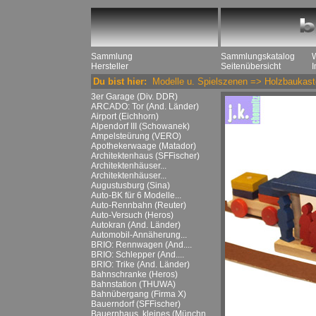
Sammlung
Sammlungskatalog
Hersteller
Seitenübersicht
Du bist hier:
Modelle u. Spielszenen
=>
Holzbaukast
3er Garage (Div. DDR)
ARCADO: Tor (And. Länder)
Airport (Eichhorn)
Alpendorf III (Schowanek)
Ampelsteürung (VERO)
Apothekerwaage (Matador)
Architektenhaus (SFFischer)
Architektenhäuser...
Architektenhäuser...
Augustusburg (Sina)
Auto-BK für 6 Modelle...
Auto-Rennbahn (Reuter)
Auto-Versuch (Heros)
Autokran (And. Länder)
Automobil-Annäherung...
BRIO: Rennwagen (And....
BRIO: Schlepper (And....
BRIO: Trike (And. Länder)
Bahnschranke (Heros)
Bahnstation (THUWA)
Bahnübergang (Firma X)
Bauerndorf (SFFischer)
Bauernhaus, kleines (Münchn....