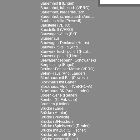
Bauernhof II (Engel)
Bauernhof, fränkisch (VERO)
Bauernhof, niederdeutsch...
Bauernhof, schematisch (And....
Bauhaus-Villa (Pewesti)
Baustelle (VERO)
Baustelle II (VERO)
Bauwagen-Auto (BKF
Blumenau)
Bauwagen-Denkmal (Heros)
Bauwerk, 5-teilig (And....
Bauwerk, leicht poliert (Paul...
Bauwerk, poliert (Heros)
Beiwagengespann (Schowanek)
Bergfestung (Engel)
Berliner-Fenster-Messe (VERO)
Beton-Haus (And. Länder)
Blockhaus mit Bär (Pewesti)
Blockhaus mit Garten...
Blockhaus, Alpen- (VERHOFA)
Blockhaus-BK (And. Länder)
Bogen-Serie (Reuter)
Bomber (C. Fritzsche)
Brunnen (Holler)
Brücke (Engel)
Brücke (Mentor)
Brücke (Pewesti)
Brücke (SFFischer)
Brücke (Spielszene) (Reuter)
Brücke mit Zug (SFFischer)
Brücke, doppelt (BKF...
Brücke, etwas stilisiert...