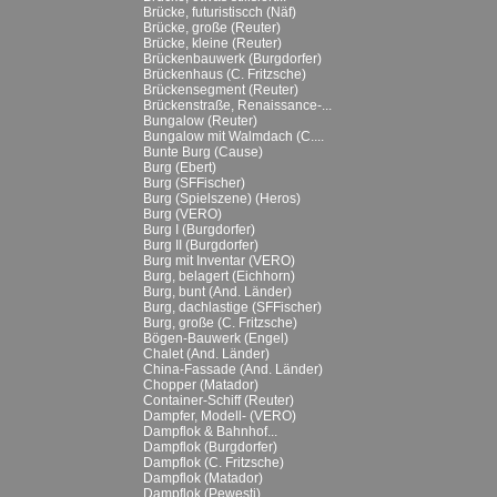
Brücke, futuristiscch (Näf)
Brücke, große (Reuter)
Brücke, kleine (Reuter)
Brückenbauwerk (Burgdorfer)
Brückenhaus (C. Fritzsche)
Brückensegment (Reuter)
Brückenstraße, Renaissance-...
Bungalow (Reuter)
Bungalow mit Walmdach (C....
Bunte Burg (Cause)
Burg (Ebert)
Burg (SFFischer)
Burg (Spielszene) (Heros)
Burg (VERO)
Burg I (Burgdorfer)
Burg II (Burgdorfer)
Burg mit Inventar (VERO)
Burg, belagert (Eichhorn)
Burg, bunt (And. Länder)
Burg, dachlastige (SFFischer)
Burg, große (C. Fritzsche)
Bögen-Bauwerk (Engel)
Chalet (And. Länder)
China-Fassade (And. Länder)
Chopper (Matador)
Container-Schiff (Reuter)
Dampfer, Modell- (VERO)
Dampflok & Bahnhof...
Dampflok (Burgdorfer)
Dampflok (C. Fritzsche)
Dampflok (Matador)
Dampflok (Pewesti)