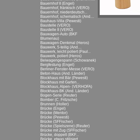
Bauernhof II (Engel)
Bauernhof, fränkisch (VERO)
Bauernhof, niederdeutsch...
Bauernhof, schematisch (And....
Bauhaus-Villa (Pewesti)
Baustelle (VERO)
Baustelle II (VERO)
Bauwagen-Auto (BKF
Blumenau)
Bauwagen-Denkmal (Heros)
Bauwerk, 5-teilig (And....
Bauwerk, leicht poliert (Paul...
Bauwerk, poliert (Heros)
Beiwagengespann (Schowanek)
Bergfestung (Engel)
Berliner-Fenster-Messe (VERO)
Beton-Haus (And. Länder)
Blockhaus mit Bär (Pewesti)
Blockhaus mit Garten...
Blockhaus, Alpen- (VERHOFA)
Blockhaus-BK (And. Länder)
Bogen-Serie (Reuter)
Bomber (C. Fritzsche)
Brunnen (Holler)
Brücke (Engel)
Brücke (Mentor)
Brücke (Pewesti)
Brücke (SFFischer)
Brücke (Spielszene) (Reuter)
Brücke mit Zug (SFFischer)
Brücke, doppelt (BKF...
Brücke, etwas stilisiert...