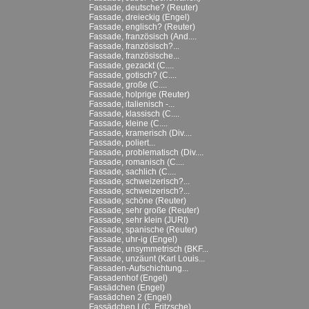
Fassade, deutsche? (Reuter)
Fassade, dreieckig (Engel)
Fassade, englisch? (Reuter)
Fassade, französisch (And....
Fassade, französisch?...
Fassade, französische...
Fassade, gezackt (C....
Fassade, gotisch? (C....
Fassade, große (C....
Fassade, holprige (Reuter)
Fassade, italienisch -...
Fassade, klassisch (C....
Fassade, kleine (C....
Fassade, kramerisch (Div....
Fassade, poliert...
Fassade, problematisch (Div....
Fassade, romanisch (C....
Fassade, sachlich (C....
Fassade, schweizerisch?...
Fassade, schweizerisch?...
Fassade, schöne (Reuter)
Fassade, sehr große (Reuter)
Fassade, sehr klein (JURI)
Fassade, spanische (Reuter)
Fassade, uhr-ig (Engel)
Fassade, unsymmetrisch (BKF...
Fassade, unzäunt (Karl Louis...
Fassaden-Aufschichtung...
Fassadenhof (Engel)
Fassädchen (Engel)
Fassädchen 2 (Engel)
Fassädchen I (C. Fritzsche)