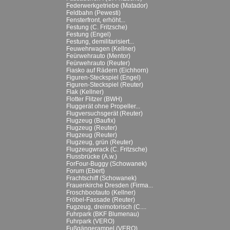
Federwerkgetriebe (Matador)
Feldbahn (Pewesti)
Fensterfront, erhöht...
Festung (C. Fritzsche)
Festung (Engel)
Festung, demilitarisiert...
Feuwehrwagen (Kellner)
Feürwehrauto (Mentor)
Feürwehrauto (Reuter)
Fiasko auf Rädern (Eichhorn)
Figuren-Steckspiel (Engel)
Figuren-Steckspiel (Reuter)
Flak (Kellner)
Flotter Flitzer (BWH)
Fluggerät ohne Propeller...
Flugversuchsgerät (Reuter)
Flugzeug (Baufix)
Flugzeug (Reuter)
Flugzeug (Reuter)
Flugzeug, grün (Reuter)
Flugzeugwrack (C. Fritzsche)
Flussbrücke (A.w.)
ForFour-Buggy (Schowanek)
Forum (Ebert)
Frachtschiff (Schowanek)
Frauenkirche Dresden (Firma...
Froschbootauto (Kellner)
Fröbel-Fassade (Reuter)
Fugzeug, dreimotorisch (C....
Fuhrpark (BKF Blumenau)
Fuhrpark (VERO)
Fußgängerampel (VERO)