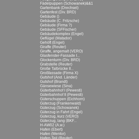
Fädelpuppen (Schowanek)&&1
Gartenbank (Drechsel)
Gartenfest (Div. BRD)
Gebäude ()
Gebäude (C. Fritzsche)
Gebäude (Firma ?)
Gebäude (SFFischer)
Gebäudekomplex (Engel)
Geflügel (Matador)
Gehöft (Engel)
Giraffe (Reuter)
Giraffe, angemalt (VERO)
Glasfenster-Fassade I...
Glockenturm (Div. BRD)
Grabstelle (Reuter)
Große Talbrücke II...
Großfassade (Firma X)
Gutshof (And. Länder)
Gutshof (Brandt)
Gänsewiese (Sina)
Güterbahnhof I (Pewesti)
Güterbahnhof II (Pewesti)
Güterschuppen (Eichhorn)
Güterzug (Frankenwald)
Güterzug (Schowanek)
Güterzug in Fahrt (Engel)
Güterzug, kurz (VERO)
Güterzug, lang (BKF...
H-AW02 (A.w.)
Hafen (Ebert)
Hafen (Mentor)
Hafen-Teil (Reuter)