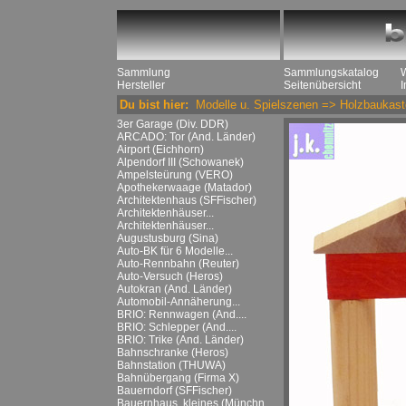
Sammlung
Sammlungskatalog
Hersteller
Seitenübersicht
Du bist hier:
Modelle u. Spielszenen
=>
Holzbaukast
3er Garage (Div. DDR)
ARCADO: Tor (And. Länder)
Airport (Eichhorn)
Alpendorf III (Schowanek)
Ampelsteürung (VERO)
Apothekerwaage (Matador)
Architektenhaus (SFFischer)
Architektenhäuser...
Architektenhäuser...
Augustusburg (Sina)
Auto-BK für 6 Modelle...
Auto-Rennbahn (Reuter)
Auto-Versuch (Heros)
Autokran (And. Länder)
Automobil-Annäherung...
BRIO: Rennwagen (And....
BRIO: Schlepper (And....
BRIO: Trike (And. Länder)
Bahnschranke (Heros)
Bahnstation (THUWA)
Bahnübergang (Firma X)
Bauerndorf (SFFischer)
Bauernhaus, kleines (Münchn....