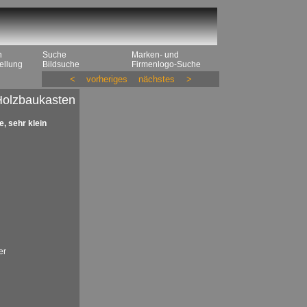
n
Suche
Marken- und
ellung
Bildsuche
Firmenlogo-Suche
<
vorheriges
nächstes
>
Holzbaukasten
, sehr klein
er