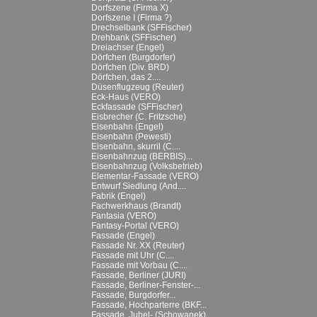
Dorfszene (Firma X)
Dorfszene I (Firma ?)
Drechselbank (SFFischer)
Drehbank (SFFischer)
Dreiachser (Engel)
Dörfchen (Burgdorfer)
Dörfchen (Div. BRD)
Dörfchen, das 2....
Düsenflugzeug (Reuter)
Eck-Haus (VERO)
Eckfassade (SFFischer)
Eisbrecher (C. Fritzsche)
Eisenbahn (Engel)
Eisenbahn (Pewesti)
Eisenbahn, skurril (C....
Eisenbahnzug (BERBIS)...
Eisenbahnzug (Volksbetrieb)
Elementar-Fassade (VERO)
Entwurf Siedlung (And....
Fabrik (Engel)
Fachwerkhaus (Brandt)
Fantasia (VERO)
Fantasy-Portal (VERO)
Fassade (Engel)
Fassade Nr. XX (Reuter)
Fassade mit Uhr (C....
Fassade mit Vorbau (C....
Fassade, Berliner (JURI)
Fassade, Berliner-Fenster-...
Fassade, Burgdorfer...
Fassade, Hochparterre (BKF...
Fassade, Jubel- (Schowanek)