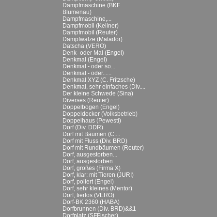
Dampfmaschine (BKF
Blumenau)
Dampfmaschine,...
Dampfmobil (Kellner)
Dampfmobil (Reuter)
Dampfwalze (Matador)
Datscha (VERO)
Denk- oder Mal (Engel)
Denkmal (Engel)
Denkmal - oder so...
Denkmal - oder......
Denkmal XYZ (C. Fritzsche)
Denkmal, sehr einfaches (Div....
Der kleine Schwede (Sina)
Diverses (Reuter)
Doppelbogen (Engel)
Doppeldecker (Volksbetrieb)
Doppelhaus (Pewesti)
Dorf (Div. DDR)
Dorf mit Bäumen (C....
Dorf mit Fluss (Div. BRD)
Dorf mit Rundbäumen (Reuter)
Dorf, ausgestorben...
Dorf, ausgestorben...
Dorf, großes (Firma X)
Dorf, klar: mit Tieren (JURI)
Dorf, poliert (Engel)
Dorf, sehr kleines (Mentor)
Dorf, tierlos (VERO)
Dorf-BK 2360 (HABA)
Dorfbrunnen (Div. BRD)&&1
Dorfplatz (SFFischer)