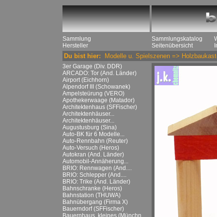
Sammlung
Sammlungskatalog
Hersteller
Seitenübersicht
Du bist hier:
Modelle u. Spielszenen
=>
Holzbaukast
3er Garage (Div. DDR)
ARCADO: Tor (And. Länder)
Airport (Eichhorn)
Alpendorf III (Schowanek)
Ampelsteürung (VERO)
Apothekerwaage (Matador)
Architektenhaus (SFFischer)
Architektenhäuser...
Architektenhäuser...
Augustusburg (Sina)
Auto-BK für 6 Modelle...
Auto-Rennbahn (Reuter)
Auto-Versuch (Heros)
Autokran (And. Länder)
Automobil-Annäherung...
BRIO: Rennwagen (And....
BRIO: Schlepper (And....
BRIO: Trike (And. Länder)
Bahnschranke (Heros)
Bahnstation (THUWA)
Bahnübergang (Firma X)
Bauerndorf (SFFischer)
Bauernhaus, kleines (Münchn....