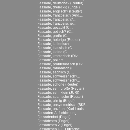
Fassade, deutsche? (Reuter)
Fassade, dreieckig (Engel)
Fassade, englisch? (Reuter)
Fassade, französisch (And....
Fassade, französisch?...
Fassade, französische...
Fassade, gezackt (C....
Fassade, gotisch? (C....
Fassade, große (C....
Fassade, holprige (Reuter)
Fassade, italienisch -...
Fassade, klassisch (C....
Fassade, kleine (C....
Fassade, kramerisch (Div....
Fassade, poliert...
Fassade, problematisch (Div....
Fassade, romanisch (C....
Fassade, sachlich (C....
Fassade, schweizerisch?...
Fassade, schweizerisch?...
Fassade, schöne (Reuter)
Fassade, sehr große (Reuter)
Fassade, sehr klein (JURI)
Fassade, spanische (Reuter)
Fassade, uhr-ig (Engel)
Fassade, unsymmetrisch (BKF...
Fassade, unzäunt (Karl Louis...
Fassaden-Aufschichtung...
Fassadenhof (Engel)
Fassädchen (Engel)
Fassädchen 2 (Engel)
Fassädchen I (C. Fritzsche)