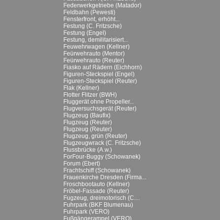
Federwerkgetriebe (Matador)
Feldbahn (Pewesti)
Fensterfront, erhöht...
Festung (C. Fritzsche)
Festung (Engel)
Festung, demilitarisiert...
Feuwehrwagen (Kellner)
Feürwehrauto (Mentor)
Feürwehrauto (Reuter)
Fiasko auf Rädern (Eichhorn)
Figuren-Steckspiel (Engel)
Figuren-Steckspiel (Reuter)
Flak (Kellner)
Flotter Flitzer (BWH)
Fluggerät ohne Propeller...
Flugversuchsgerät (Reuter)
Flugzeug (Baufix)
Flugzeug (Reuter)
Flugzeug (Reuter)
Flugzeug, grün (Reuter)
Flugzeugwrack (C. Fritzsche)
Flussbrücke (A.w.)
ForFour-Buggy (Schowanek)
Forum (Ebert)
Frachtschiff (Schowanek)
Frauenkirche Dresden (Firma...
Froschbootauto (Kellner)
Fröbel-Fassade (Reuter)
Fugzeug, dreimotorisch (C....
Fuhrpark (BKF Blumenau)
Fuhrpark (VERO)
Fußgängerampel (VERO)