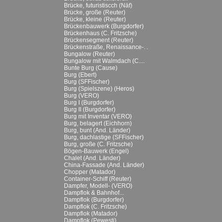
Brücke, futuristiscch (Näf)
Brücke, große (Reuter)
Brücke, kleine (Reuter)
Brückenbauwerk (Burgdorfer)
Brückenhaus (C. Fritzsche)
Brückensegment (Reuter)
Brückenstraße, Renaissance-...
Bungalow (Reuter)
Bungalow mit Walmdach (C....
Bunte Burg (Cause)
Burg (Ebert)
Burg (SFFischer)
Burg (Spielszene) (Heros)
Burg (VERO)
Burg I (Burgdorfer)
Burg II (Burgdorfer)
Burg mit Inventar (VERO)
Burg, belagert (Eichhorn)
Burg, bunt (And. Länder)
Burg, dachlastige (SFFischer)
Burg, große (C. Fritzsche)
Bögen-Bauwerk (Engel)
Chalet (And. Länder)
China-Fassade (And. Länder)
Chopper (Matador)
Container-Schiff (Reuter)
Dampfer, Modell- (VERO)
Dampflok & Bahnhof...
Dampflok (Burgdorfer)
Dampflok (C. Fritzsche)
Dampflok (Matador)
Dampflok (Pewesti)