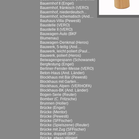
Bauernhof II (Engel)
Bauernhof, fränkisch (VERO)
Bauernhof, niederdeutsch...
Bauernhof, schematisch (And....
Bauhaus-Villa (Pewesti)
Baustelle (VERO)
Baustelle II (VERO)
Bauwagen-Auto (BKF
Blumenau)
Bauwagen-Denkmal (Heros)
Bauwerk, 5-teilig (And....
Bauwerk, leicht poliert (Paul...
Bauwerk, poliert (Heros)
Beiwagengespann (Schowanek)
Bergfestung (Engel)
Berliner-Fenster-Messe (VERO)
Beton-Haus (And. Länder)
Blockhaus mit Bär (Pewesti)
Blockhaus mit Garten...
Blockhaus, Alpen- (VERHOFA)
Blockhaus-BK (And. Länder)
Bogen-Serie (Reuter)
Bomber (C. Fritzsche)
Brunnen (Holler)
Brücke (Engel)
Brücke (Mentor)
Brücke (Pewesti)
Brücke (SFFischer)
Brücke (Spielszene) (Reuter)
Brücke mit Zug (SFFischer)
Brücke, doppelt (BKF...
Brücke, etwas stilisiert...