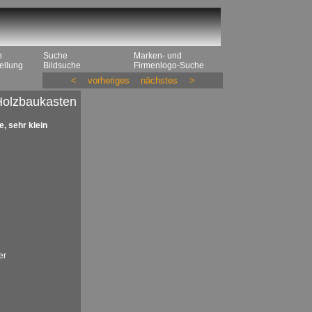
n
Suche
Marken- und
ellung
Bildsuche
Firmenlogo-Suche
<
vorheriges
nächstes
>
Holzbaukasten
, sehr klein
er