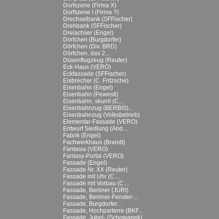
Dorfszene (Firma X)
Dorfszene I (Firma ?)
Drechselbank (SFFischer)
Drehbank (SFFischer)
Dreiachser (Engel)
Dörfchen (Burgdorfer)
Dörfchen (Div. BRD)
Dörfchen, das 2....
Düsenflugzeug (Reuter)
Eck-Haus (VERO)
Eckfassade (SFFischer)
Eisbrecher (C. Fritzsche)
Eisenbahn (Engel)
Eisenbahn (Pewesti)
Eisenbahn, skurril (C....
Eisenbahnzug (BERBIS)...
Eisenbahnzug (Volksbetrieb)
Elementar-Fassade (VERO)
Entwurf Siedlung (And....
Fabrik (Engel)
Fachwerkhaus (Brandt)
Fantasia (VERO)
Fantasy-Portal (VERO)
Fassade (Engel)
Fassade Nr. XX (Reuter)
Fassade mit Uhr (C....
Fassade mit Vorbau (C....
Fassade, Berliner (JURI)
Fassade, Berliner-Fenster-...
Fassade, Burgdorfer...
Fassade, Hochparterre (BKF...
Fassade, Jubel- (Schowanek)