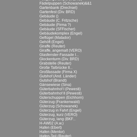
Fädelpuppen (Schowanek)&&1
Gartenbank (Drechsel)
Gartenfest (Div. BRD)
Gebäude ()
Gebäude (C. Fritzsche)
Gebäude (Firma ?)
Gebäude (SFFischer)
Gebäudekomplex (Engel)
Geflügel (Matador)
Gehöft (Engel)
Giraffe (Reuter)
Giraffe, angemalt (VERO)
Glasfenster-Fassade I...
Glockenturm (Div. BRD)
Grabstelle (Reuter)
Große Talbrücke II...
Großfassade (Firma X)
Gutshof (And. Länder)
Gutshof (Brandt)
Gänsewiese (Sina)
Güterbahnhof I (Pewesti)
Güterbahnhof II (Pewesti)
Güterschuppen (Eichhorn)
Güterzug (Frankenwald)
Güterzug (Schowanek)
Güterzug in Fahrt (Engel)
Güterzug, kurz (VERO)
Güterzug, lang (BKF...
H-AW02 (A.w.)
Hafen (Ebert)
Hafen (Mentor)
Hafen-Teil (Reuter)