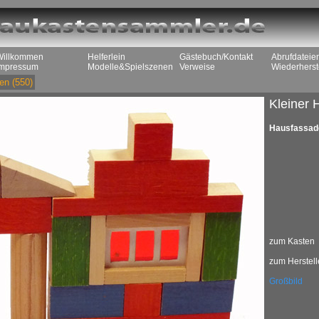
Willkommen
Helferlein
Gästebuch/Kontakt
Abrufdateie
Impressum
Modelle&Spielszenen
Verweise
Wiederherst
en
(550)
Kleiner 
Hausfassade
zum Kasten
zum Herstell
Großbild