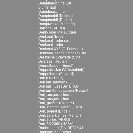
Dampfmaschine (BKF
Blumenau)
Dampfmaschine,...
Dampfmobil (Kellner)
Dampfmobil (Reuter)
Dampfwalze (Matador)
Datscha (VERO)
Denk- oder Mal (Engel)
Denkmal (Engel)
Denkmal - oder so...
Denkmal - oder......
Denkmal XYZ (C. Fritzsche)
Denkmal, sehr einfaches (Div....
Der kleine Schwede (Sina)
Diverses (Reuter)
Doppelbogen (Engel)
Doppeldecker (Volksbetrieb)
Doppelhaus (Pewesti)
Dorf (Div. DDR)
Dorf mit Bäumen (C....
Dorf mit Fluss (Div. BRD)
Dorf mit Rundbäumen (Reuter)
Dorf, ausgestorben...
Dorf, ausgestorben...
Dorf, großes (Firma X)
Dorf, klar: mit Tieren (JURI)
Dorf, poliert (Engel)
Dorf, sehr kleines (Mentor)
Dorf, tierlos (VERO)
Dorf-BK 2360 (HABA)
Dorfbrunnen (Div. BRD)&&1
Dorfplatz (SFFischer)