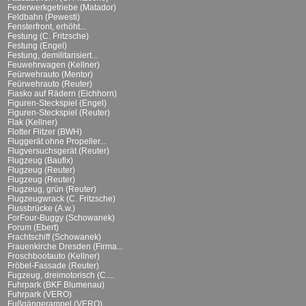
Federwerkgetriebe (Matador)
Feldbahn (Pewesti)
Fensterfront, erhöht...
Festung (C. Fritzsche)
Festung (Engel)
Festung, demilitarisiert...
Feuwehrwagen (Kellner)
Feürwehrauto (Mentor)
Feürwehrauto (Reuter)
Fiasko auf Rädern (Eichhorn)
Figuren-Steckspiel (Engel)
Figuren-Steckspiel (Reuter)
Flak (Kellner)
Flotter Flitzer (BWH)
Fluggerät ohne Propeller...
Flugversuchsgerät (Reuter)
Flugzeug (Baufix)
Flugzeug (Reuter)
Flugzeug (Reuter)
Flugzeug, grün (Reuter)
Flugzeugwrack (C. Fritzsche)
Flussbrücke (A.w.)
ForFour-Buggy (Schowanek)
Forum (Ebert)
Frachtschiff (Schowanek)
Frauenkirche Dresden (Firma...
Froschbootauto (Kellner)
Fröbel-Fassade (Reuter)
Fugzeug, dreimotorisch (C....
Fuhrpark (BKF Blumenau)
Fuhrpark (VERO)
Fußgängerampel (VERO)