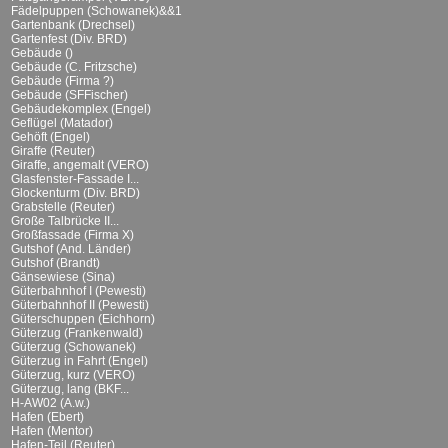
Fädelpuppen (Schowanek)&&1
Gartenbank (Drechsel)
Gartenfest (Div. BRD)
Gebäude ()
Gebäude (C. Fritzsche)
Gebäude (Firma ?)
Gebäude (SFFischer)
Gebäudekomplex (Engel)
Geflügel (Matador)
Gehöft (Engel)
Giraffe (Reuter)
Giraffe, angemalt (VERO)
Glasfenster-Fassade I...
Glockenturm (Div. BRD)
Grabstelle (Reuter)
Große Talbrücke II...
Großfassade (Firma X)
Gutshof (And. Länder)
Gutshof (Brandt)
Gänsewiese (Sina)
Güterbahnhof I (Pewesti)
Güterbahnhof II (Pewesti)
Güterschuppen (Eichhorn)
Güterzug (Frankenwald)
Güterzug (Schowanek)
Güterzug in Fahrt (Engel)
Güterzug, kurz (VERO)
Güterzug, lang (BKF...
H-AW02 (A.w.)
Hafen (Ebert)
Hafen (Mentor)
Hafen-Teil (Reuter)