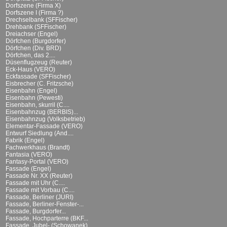
Dorfszene (Firma X)
Dorfszene I (Firma ?)
Drechselbank (SFFischer)
Drehbank (SFFischer)
Dreiachser (Engel)
Dörfchen (Burgdorfer)
Dörfchen (Div. BRD)
Dörfchen, das 2....
Düsenflugzeug (Reuter)
Eck-Haus (VERO)
Eckfassade (SFFischer)
Eisbrecher (C. Fritzsche)
Eisenbahn (Engel)
Eisenbahn (Pewesti)
Eisenbahn, skurril (C....
Eisenbahnzug (BERBIS)...
Eisenbahnzug (Volksbetrieb)
Elementar-Fassade (VERO)
Entwurf Siedlung (And....
Fabrik (Engel)
Fachwerkhaus (Brandt)
Fantasia (VERO)
Fantasy-Portal (VERO)
Fassade (Engel)
Fassade Nr. XX (Reuter)
Fassade mit Uhr (C....
Fassade mit Vorbau (C....
Fassade, Berliner (JURI)
Fassade, Berliner-Fenster-...
Fassade, Burgdorfer...
Fassade, Hochparterre (BKF...
Fassade, Jubel- (Schowanek)