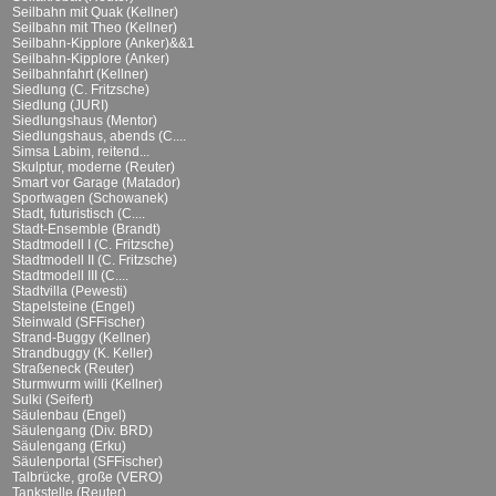
Seilbahn mit Quak (Kellner)
Seilbahn mit Theo (Kellner)
Seilbahn-Kipplore (Anker)&&1
Seilbahn-Kipplore (Anker)
Seilbahnfahrt (Kellner)
Siedlung (C. Fritzsche)
Siedlung (JURI)
Siedlungshaus (Mentor)
Siedlungshaus, abends (C....
Simsa Labim, reitend...
Skulptur, moderne (Reuter)
Smart vor Garage (Matador)
Sportwagen (Schowanek)
Stadt, futuristisch (C....
Stadt-Ensemble (Brandt)
Stadtmodell I (C. Fritzsche)
Stadtmodell II (C. Fritzsche)
Stadtmodell III (C....
Stadtvilla (Pewesti)
Stapelsteine (Engel)
Steinwald (SFFischer)
Strand-Buggy (Kellner)
Strandbuggy (K. Keller)
Straßeneck (Reuter)
Sturmwurm willi (Kellner)
Sulki (Seifert)
Säulenbau (Engel)
Säulengang (Div. BRD)
Säulengang (Erku)
Säulenportal (SFFischer)
Talbrücke, große (VERO)
Tankstelle (Reuter)