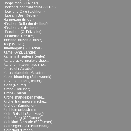
Hopps mobil (Kellner)
Horizontalbohrmaschine (VERO)
Hotel und Café (Eichhorn)
Hubi am Seil (Reuter)
Hängerzug (Engel)
Häschen-Seilbahn (Kellner)
Häschentaxi (Kellner)
Häuschen (C. Fritzsche)
Hühnerhof (Reuter)
Innenhof außen (Cause)
Jeep (VERO)
Jubelbogen (SFFischer)
Kamel (And. Länder)
Kamel mit Treiber (Reuter)
Kanalbrücke, merkwürdige...
Kanone mit Zugmaschine...
Karussel (Matador)
Karusselantrieb (Matador)
Katze, blauohrig (Schowanek)
Kerzenleuchter (Reuter)
Kiosk (Reuter)
Kirche (Hausser)
Kirche (Reuter)
Kirche, mängelbehaftete...
Kirche, transmoslemische...
Kirche? (Burgdorfer)
Kirchlein unbestimmter...
Klein-Sotschi (Spielzeug)
Kleine Burg (SFFischer)
Kleinkind-Fassade (SFFischer)
Kleinsegler (BKF Blumenau)
Kleinstadt (Brandt)