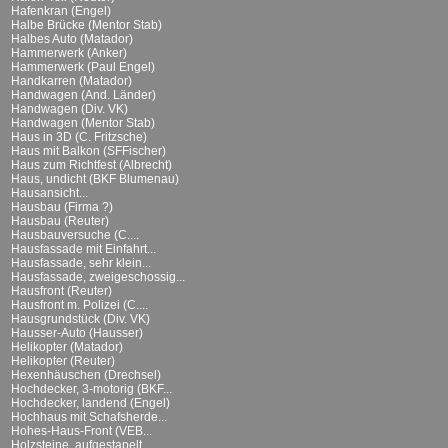
Hafenkran (Engel)
Halbe Brücke (Mentor Stab)
Halbes Auto (Matador)
Hammerwerk (Anker)
Hammerwerk (Paul Engel)
Handkarren (Matador)
Handwagen (And. Länder)
Handwagen (Div. VK)
Handwagen (Mentor Stab)
Haus in 3D (C. Fritzsche)
Haus mit Balkon (SFFischer)
Haus zum Richtfest (Albrecht)
Haus, undicht (BKF Blumenau)
Hausansicht...
Hausbau (Firma ?)
Hausbau (Reuter)
Hausbauversuche (C....
Hausfassade mit Einfahrt...
Hausfassade, sehr klein...
Hausfassade, zweigeschossig...
Hausfront (Reuter)
Hausfront m. Polizei (C....
Hausgrundstück (Div. VK)
Hausser-Auto (Hausser)
Helikopter (Matador)
Helikopter (Reuter)
Hexenhäuschen (Drechsel)
Hochdecker, 3-motorig (BKF...
Hochdecker, landend (Engel)
Hochhaus mit Schafsherde...
Hohes-Haus-Front (VEB...
Holzsteine, aufgestapelt...