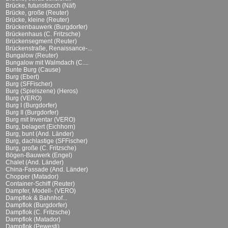
Brücke, futuristiscch (Näf)
Brücke, große (Reuter)
Brücke, kleine (Reuter)
Brückenbauwerk (Burgdorfer)
Brückenhaus (C. Fritzsche)
Brückensegment (Reuter)
Brückenstraße, Renaissance-...
Bungalow (Reuter)
Bungalow mit Walmdach (C....
Bunte Burg (Cause)
Burg (Ebert)
Burg (SFFischer)
Burg (Spielszene) (Heros)
Burg (VERO)
Burg I (Burgdorfer)
Burg II (Burgdorfer)
Burg mit Inventar (VERO)
Burg, belagert (Eichhorn)
Burg, bunt (And. Länder)
Burg, dachlastige (SFFischer)
Burg, große (C. Fritzsche)
Bögen-Bauwerk (Engel)
Chalet (And. Länder)
China-Fassade (And. Länder)
Chopper (Matador)
Container-Schiff (Reuter)
Dampfer, Modell- (VERO)
Dampflok & Bahnhof...
Dampflok (Burgdorfer)
Dampflok (C. Fritzsche)
Dampflok (Matador)
Dampflok (Pewesti)