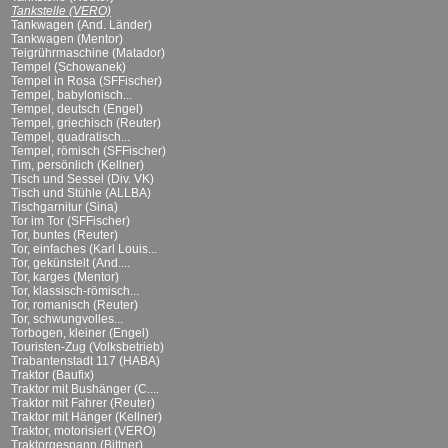
Tankstelle (VERO)
Tankwagen (And. Länder)
Tankwagen (Mentor)
Teigrührmaschine (Matador)
Tempel (Schowanek)
Tempel in Rosa (SFFischer)
Tempel, babylonisch...
Tempel, deutsch (Engel)
Tempel, griechisch (Reuter)
Tempel, quadratisch...
Tempel, römisch (SFFischer)
Tim, persönlich (Kellner)
Tisch und Sessel (Div. VK)
Tisch und Stühle (ALLBA)
Tischgarnitur (Sina)
Tor im Tor (SFFischer)
Tor, buntes (Reuter)
Tor, einfaches (Karl Louis...
Tor, gekünstelt (And....
Tor, karges (Mentor)
Tor, klassisch-römisch...
Tor, romanisch (Reuter)
Tor, schwungvolles...
Torbogen, kleiner (Engel)
Touristen-Zug (Volksbetrieb)
Trabantenstadt 117 (HABA)
Traktor (Baufix)
Traktor mit Bushänger (C....
Traktor mit Fahrer (Reuter)
Traktor mit Hänger (Kellner)
Traktor, motorisiert (VERO)
Traktorgespann (Bittner)