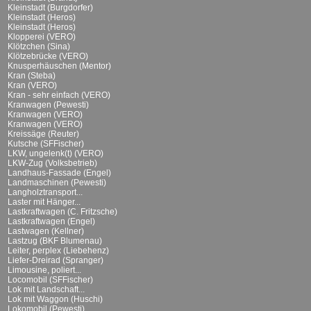
Kleinstadt (Burgdorfer)
Kleinstadt (Heros)
Kleinstadt (Heros)
Klopperei (VERO)
Klötzchen (Sina)
Klötzebrücke (VERO)
Knusperhäuschen (Mentor)
Kran (Steba)
Kran (VERO)
Kran - sehr einfach (VERO)
Kranwagen (Pewesti)
Kranwagen (VERO)
Kranwagen (VERO)
Kreissäge (Reuter)
Kutsche (SFFischer)
LKW, ungelenk(t) (VERO)
LKW-Zug (Volksbetrieb)
Landhaus-Fassade (Engel)
Landmaschinen (Pewesti)
Langholztransport...
Laster mit Hänger...
Lastkraftwagen (C. Fritzsche)
Lastkraftwagen (Engel)
Lastwagen (Kellner)
Lastzug (BKF Blumenau)
Leiter, perplex (Liebehenz)
Liefer-Dreirad (Spranger)
Limousine, poliert...
Locomobil (SFFischer)
Lok mit Landschaft...
Lok mit Waggon (Huschi)
Lokomobil (Pewesti)