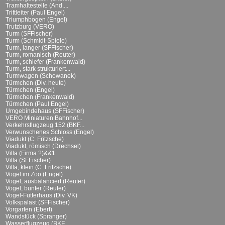
Tramhaltestelle (And....
Trittleiter (Paul Engel)
Triumphbogen (Engel)
Trutzburg (VERO)
Turm (SFFischer)
Turm (Schmidt-Spiele)
Turm, langer (SFFischer)
Turm, romanisch (Reuter)
Turm, schiefer (Frankenwald)
Turm, stark strukturiert...
Turmwagen (Schowanek)
Türmchen (Div. heute)
Türmchen (Engel)
Türmchen (Frankenwald)
Türmchen (Paul Engel)
Umgebindehaus (SFFischer)
VERO Miniaturen Bahnhof...
Verkehrsflugzeug 152 (BKF...
Verwunschenes Schloss (Engel)
Viadukt (C. Fritzsche)
Viadukt, römisch (Drechsel)
Villa (Firma ?)&&1
Villa (SFFischer)
Villa, klein (C. Fritzsche)
Vogel im Zoo (Engel)
Vogel, ausbalanciert (Reuter)
Vogel, bunter (Reuter)
Vogel-Futterhaus (Div. VK)
Volkspalast (SFFischer)
Vorgarten (Ebert)
Wandstück (Spranger)
Wasserflugzeug (BKF