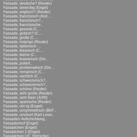
Fassade, deutsche? (Reuter)
Fassade, dreieckig (Engel)
Fassade, englisch? (Reuter)
Fassade, französisch (And....
Fassade, französisch?...
Fassade, französische...
Fassade, gezackt (C....
Fassade, gotisch? (C....
Fassade, große (C....
Fassade, holprige (Reuter)
Fassade, italienisch -...
Fassade, klassisch (C....
Fassade, kleine (C....
Fassade, kramerisch (Div....
Fassade, poliert...
Fassade, problematisch (Div....
Fassade, romanisch (C....
Fassade, sachlich (C....
Fassade, schweizerisch?...
Fassade, schweizerisch?...
Fassade, schöne (Reuter)
Fassade, sehr große (Reuter)
Fassade, sehr klein (JURI)
Fassade, spanische (Reuter)
Fassade, uhr-ig (Engel)
Fassade, unsymmetrisch (BKF...
Fassade, unzäunt (Karl Louis...
Fassaden-Aufschichtung...
Fassadenhof (Engel)
Fassädchen (Engel)
Fassädchen 2 (Engel)
Fassädchen I (C. Fritzsche)