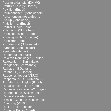
Passagierdampfer (Div. VK)
Patrizier-Kate (SFFischer)
Pavillion (Engel)
Perlmännchen I (Schowanek)
Personenzug, nostalgisch...
Pickup (Schowanek)
Platz ist in ... (Engel)
Polizei-Buggy (Heros)
Polymorph (SFFischer)
Portal, deutsches (Engel)
Portal, gotisch (SFFischer)
Portalkran (Engel)
Putzelmutzel (Schowanek)
Pyramide (And. Länder)
Pyramide (Mentor)
Radler auf der Flucht...
Raketen-Rennwagen (Reuter)
Raketenturm - Turmrakete...
Rangierlok (Schowanek)
Rathaus mit Garten...
Rathhaus (SFFischer)
Raupenschlepper (VERO)
Reitparcour (BKF Blumenau)
Renaissance-Beginn (Engel)
Renaissance-Ecke (Engel)
Renaissance-Fassade? (Engel)
Renngespann (Schowanek)
Reuter-Fassade (Reuter)
Rikscha-Gespann (Schowanek)
Ritterburg (VERO)
Ruck + Zuck, integriert...
Ruinen & Bögen (Ebert)