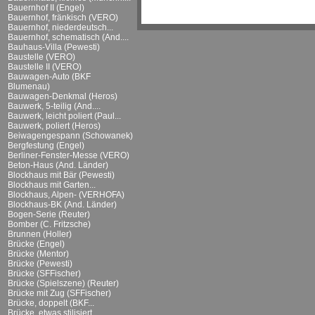
Bauernhof II (Engel)
Bauernhof, fränkisch (VERO)
Bauernhof, niederdeutsch...
Bauernhof, schematisch (And....
Bauhaus-Villa (Pewesti)
Baustelle (VERO)
Baustelle II (VERO)
Bauwagen-Auto (BKF
Blumenau)
Bauwagen-Denkmal (Heros)
Bauwerk, 5-teilig (And....
Bauwerk, leicht poliert (Paul...
Bauwerk, poliert (Heros)
Beiwagengespann (Schowanek)
Bergfestung (Engel)
Berliner-Fenster-Messe (VERO)
Beton-Haus (And. Länder)
Blockhaus mit Bär (Pewesti)
Blockhaus mit Garten...
Blockhaus, Alpen- (VERHOFA)
Blockhaus-BK (And. Länder)
Bogen-Serie (Reuter)
Bomber (C. Fritzsche)
Brunnen (Holler)
Brücke (Engel)
Brücke (Mentor)
Brücke (Pewesti)
Brücke (SFFischer)
Brücke (Spielszene) (Reuter)
Brücke mit Zug (SFFischer)
Brücke, doppelt (BKF...
Brücke, etwas stilisiert...