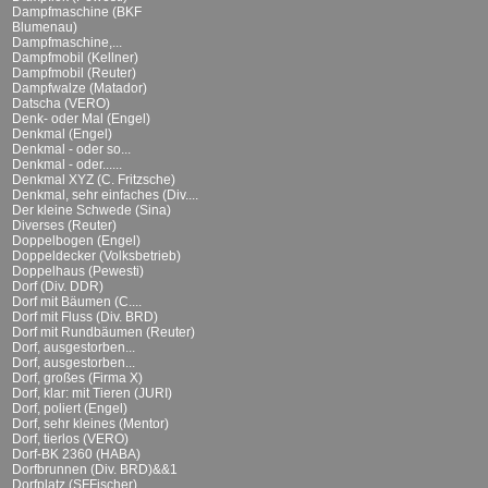
Dampfmaschine (BKF
Blumenau)
Dampfmaschine,...
Dampfmobil (Kellner)
Dampfmobil (Reuter)
Dampfwalze (Matador)
Datscha (VERO)
Denk- oder Mal (Engel)
Denkmal (Engel)
Denkmal - oder so...
Denkmal - oder......
Denkmal XYZ (C. Fritzsche)
Denkmal, sehr einfaches (Div....
Der kleine Schwede (Sina)
Diverses (Reuter)
Doppelbogen (Engel)
Doppeldecker (Volksbetrieb)
Doppelhaus (Pewesti)
Dorf (Div. DDR)
Dorf mit Bäumen (C....
Dorf mit Fluss (Div. BRD)
Dorf mit Rundbäumen (Reuter)
Dorf, ausgestorben...
Dorf, ausgestorben...
Dorf, großes (Firma X)
Dorf, klar: mit Tieren (JURI)
Dorf, poliert (Engel)
Dorf, sehr kleines (Mentor)
Dorf, tierlos (VERO)
Dorf-BK 2360 (HABA)
Dorfbrunnen (Div. BRD)&&1
Dorfplatz (SFFischer)