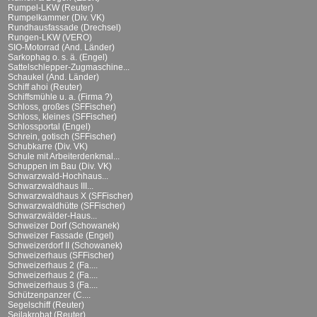
Rumpel-LKW (Reuter)
Rumpelkammer (Div. VK)
Rundhausfassade (Drechsel)
Rungen-LKW (VERO)
SIO-Motorrad (And. Länder)
Sarkophag o. s. ä. (Engel)
Sattelschlepper-Zugmaschine...
Schaukel (And. Länder)
Schiff ahoi (Reuter)
Schiffsmühle u. a. (Firma ?)
Schloss, großes (SFFischer)
Schloss, kleines (SFFischer)
Schlossportal (Engel)
Schrein, gotisch (SFFischer)
Schubkarre (Div. VK)
Schule mit Arbeiterdenkmal...
Schuppen im Bau (Div. VK)
Schwarzwald-Hochhaus...
Schwarzwaldhaus III...
Schwarzwaldhaus X (SFFischer)
Schwarzwaldhütte (SFFischer)
Schwarzwälder-Haus...
Schweizer Dorf (Schowanek)
Schweizer Fassade (Engel)
Schweizerdorf II (Schowanek)
Schweizerhaus (SFFischer)
Schweizerhaus 2 (Fa....
Schweizerhaus 2 (Fa....
Schweizerhaus 3 (Fa....
Schützenpanzer (C....
Segelschiff (Reuter)
Seilakrobat (Reuter)