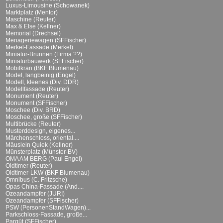
Luxus-Limousine (Schowanek)
Marktplatz (Mentor)
Maschine (Reuter)
Max & Else (Kellner)
Memorial (Drechsel)
Menageriewagen (SFFischer)
Merkel-Fassade (Merkel)
Miniatur-Brunnen (Firma ??)
Miniaturbauwerk (SFFischer)
Mobilkran (BKF Blumenau)
Model, langbeinig (Engel)
Modell, kleenes (Div. DDR)
Modellfassade (Reuter)
Monument (Reuter)
Monument (SFFischer)
Moschee (Div. BRD)
Moschee, große (SFFischer)
Multibrücke (Reuter)
Musterddesign, eigenes...
Märchenschloss, oriental....
Mäuslein Quiek (Kellner)
Münsterplatz (Münster-BV)
OMA AM BERG (Paul Engel)
Oldtimer (Reuter)
Oldtimer-LKW (BKF Blumenau)
Omnibus (C. Fritzsche)
Opas China-Fassade (And....
Ozeandampfer (JURI)
Ozeandampfer (SFFischer)
PSW (PersonenStandWagen)...
Parkschloss-Fassade, große...
Parqüt (SFFischer)