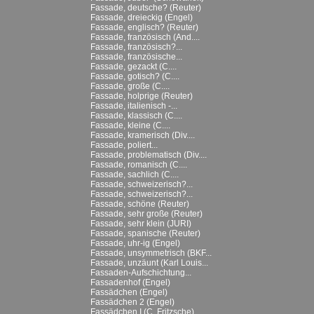
Fassade, deutsche? (Reuter)
Fassade, dreieckig (Engel)
Fassade, englisch? (Reuter)
Fassade, französisch (And....
Fassade, französisch?...
Fassade, französische...
Fassade, gezackt (C....
Fassade, gotisch? (C....
Fassade, große (C....
Fassade, holprige (Reuter)
Fassade, italienisch -...
Fassade, klassisch (C....
Fassade, kleine (C....
Fassade, kramerisch (Div....
Fassade, poliert...
Fassade, problematisch (Div....
Fassade, romanisch (C....
Fassade, sachlich (C....
Fassade, schweizerisch?...
Fassade, schweizerisch?...
Fassade, schöne (Reuter)
Fassade, sehr große (Reuter)
Fassade, sehr klein (JURI)
Fassade, spanische (Reuter)
Fassade, uhr-ig (Engel)
Fassade, unsymmetrisch (BKF...
Fassade, unzäunt (Karl Louis...
Fassaden-Aufschichtung...
Fassadenhof (Engel)
Fassädchen (Engel)
Fassädchen 2 (Engel)
Fassädchen I (C. Fritzsche)