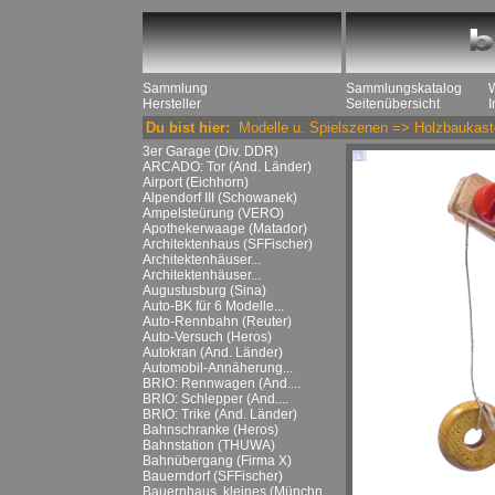
Sammlung
Sammlungskatalog
Hersteller
Seitenübersicht
Du bist hier:
Modelle u. Spielszenen
=>
Holzbaukast
3er Garage (Div. DDR)
ARCADO: Tor (And. Länder)
Airport (Eichhorn)
Alpendorf III (Schowanek)
Ampelsteürung (VERO)
Apothekerwaage (Matador)
Architektenhaus (SFFischer)
Architektenhäuser...
Architektenhäuser...
Augustusburg (Sina)
Auto-BK für 6 Modelle...
Auto-Rennbahn (Reuter)
Auto-Versuch (Heros)
Autokran (And. Länder)
Automobil-Annäherung...
BRIO: Rennwagen (And....
BRIO: Schlepper (And....
BRIO: Trike (And. Länder)
Bahnschranke (Heros)
Bahnstation (THUWA)
Bahnübergang (Firma X)
Bauerndorf (SFFischer)
Bauernhaus, kleines (Münchn....