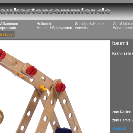
Willkommen
Helferlein
Gästebuch/Kontakt
Abrufdateie
Impressum
Modelle&Spielszenen
Verweise
Wiederherst
en
(550)
baumit
Kran - sehr 
zum Kasten
zum Herstell
Großbild