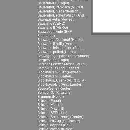
Bauernhof II (Engel)
Bauernhof, fränkisch (VERO)
Bauernhof, niederdeutsch...
Bauernhof, schematisch (And....
Bauhaus-Villa (Pewesti)
Baustelle (VERO)
Baustelle II (VERO)
Bauwagen-Auto (BKF
Blumenau)
Bauwagen-Denkmal (Heros)
Bauwerk, 5-teilig (And....
Bauwerk, leicht poliert (Paul...
Bauwerk, poliert (Heros)
Beiwagengespann (Schowanek)
Bergfestung (Engel)
Berliner-Fenster-Messe (VERO)
Beton-Haus (And. Länder)
Blockhaus mit Bär (Pewesti)
Blockhaus mit Garten...
Blockhaus, Alpen- (VERHOFA)
Blockhaus-BK (And. Länder)
Bogen-Serie (Reuter)
Bomber (C. Fritzsche)
Brunnen (Holler)
Brücke (Engel)
Brücke (Mentor)
Brücke (Pewesti)
Brücke (SFFischer)
Brücke (Spielszene) (Reuter)
Brücke mit Zug (SFFischer)
Brücke, doppelt (BKF...
Brücke, etwas stilisiert...