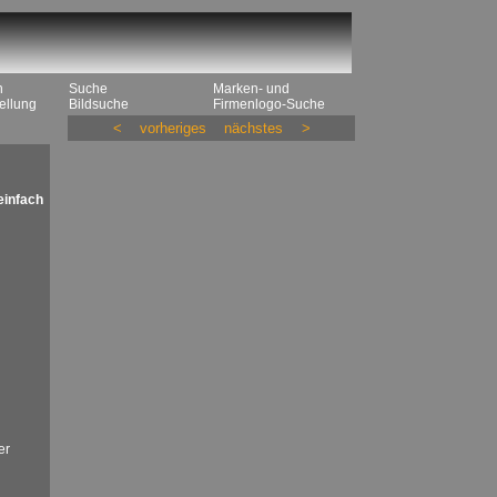
n
Suche
Marken- und
ellung
Bildsuche
Firmenlogo-Suche
<
vorheriges
nächstes
>
einfach
er