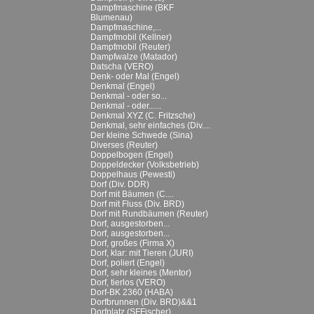
Dampfmaschine (BKF
Blumenau)
Dampfmaschine,...
Dampfmobil (Kellner)
Dampfmobil (Reuter)
Dampfwalze (Matador)
Datscha (VERO)
Denk- oder Mal (Engel)
Denkmal (Engel)
Denkmal - oder so...
Denkmal - oder......
Denkmal XYZ (C. Fritzsche)
Denkmal, sehr einfaches (Div....
Der kleine Schwede (Sina)
Diverses (Reuter)
Doppelbogen (Engel)
Doppeldecker (Volksbetrieb)
Doppelhaus (Pewesti)
Dorf (Div. DDR)
Dorf mit Bäumen (C....
Dorf mit Fluss (Div. BRD)
Dorf mit Rundbäumen (Reuter)
Dorf, ausgestorben...
Dorf, ausgestorben...
Dorf, großes (Firma X)
Dorf, klar: mit Tieren (JURI)
Dorf, poliert (Engel)
Dorf, sehr kleines (Mentor)
Dorf, tierlos (VERO)
Dorf-BK 2360 (HABA)
Dorfbrunnen (Div. BRD)&&1
Dorfplatz (SFFischer)