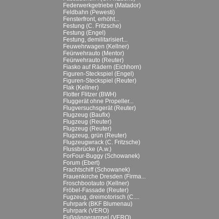
Federwerkgetriebe (Matador)
Feldbahn (Pewesti)
Fensterfront, erhöht...
Festung (C. Fritzsche)
Festung (Engel)
Festung, demilitarisiert...
Feuwehrwagen (Kellner)
Feürwehrauto (Mentor)
Feürwehrauto (Reuter)
Fiasko auf Rädern (Eichhorn)
Figuren-Steckspiel (Engel)
Figuren-Steckspiel (Reuter)
Flak (Kellner)
Flotter Flitzer (BWH)
Fluggerät ohne Propeller...
Flugversuchsgerät (Reuter)
Flugzeug (Baufix)
Flugzeug (Reuter)
Flugzeug (Reuter)
Flugzeug, grün (Reuter)
Flugzeugwrack (C. Fritzsche)
Flussbrücke (A.w.)
ForFour-Buggy (Schowanek)
Forum (Ebert)
Frachtschiff (Schowanek)
Frauenkirche Dresden (Firma...
Froschbootauto (Kellner)
Fröbel-Fassade (Reuter)
Fugzeug, dreimotorisch (C....
Fuhrpark (BKF Blumenau)
Fuhrpark (VERO)
Fußgängerampel (VERO)