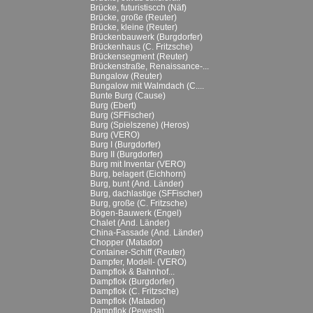
Brücke, futuristiscch (Näf)
Brücke, große (Reuter)
Brücke, kleine (Reuter)
Brückenbauwerk (Burgdorfer)
Brückenhaus (C. Fritzsche)
Brückensegment (Reuter)
Brückenstraße, Renaissance-...
Bungalow (Reuter)
Bungalow mit Walmdach (C....
Bunte Burg (Cause)
Burg (Ebert)
Burg (SFFischer)
Burg (Spielszene) (Heros)
Burg (VERO)
Burg I (Burgdorfer)
Burg II (Burgdorfer)
Burg mit Inventar (VERO)
Burg, belagert (Eichhorn)
Burg, bunt (And. Länder)
Burg, dachlastige (SFFischer)
Burg, große (C. Fritzsche)
Bögen-Bauwerk (Engel)
Chalet (And. Länder)
China-Fassade (And. Länder)
Chopper (Matador)
Container-Schiff (Reuter)
Dampfer, Modell- (VERO)
Dampflok & Bahnhof...
Dampflok (Burgdorfer)
Dampflok (C. Fritzsche)
Dampflok (Matador)
Dampflok (Pewesti)