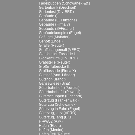
Fädelpuppen (Schowanek)&&1
Gartenbank (Drechsel)
Gartenfest (Div. BRD)
Gebäude ()
Gebäude (C. Fritzsche)
Gebäude (Firma ?)
Gebäude (SFFischer)
Gebäudekomplex (Engel)
Geflügel (Matador)
Gehöft (Engel)
Giraffe (Reuter)
Giraffe, angemalt (VERO)
Glasfenster-Fassade I...
Glockenturm (Div. BRD)
Grabstelle (Reuter)
Große Talbrücke II...
Großfassade (Firma X)
Gutshof (And. Länder)
Gutshof (Brandt)
Gänsewiese (Sina)
Güterbahnhof I (Pewesti)
Güterbahnhof II (Pewesti)
Güterschuppen (Eichhorn)
Güterzug (Frankenwald)
Güterzug (Schowanek)
Güterzug in Fahrt (Engel)
Güterzug, kurz (VERO)
Güterzug, lang (BKF...
H-AW02 (A.w.)
Hafen (Ebert)
Hafen (Mentor)
Hafen-Teil (Reuter)