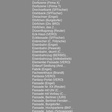
Dorfszene (Firma X)
Dorfszene I (Firma ?)
Drechselbank (SFFischer)
Drehbank (SFFischer)
Dreiachser (Engel)
Dörfchen (Burgdorfer)
Dörfchen (Div. BRD)
Dörfchen, das 2....
Düsenflugzeug (Reuter)
Eck-Haus (VERO)
Eckfassade (SFFischer)
Eisbrecher (C. Fritzsche)
Eisenbahn (Engel)
Eisenbahn (Pewesti)
Eisenbahn, skurril (C....
Eisenbahnzug (BERBIS)...
Eisenbahnzug (Volksbetrieb)
Elementar-Fassade (VERO)
Entwurf Siedlung (And....
Fabrik (Engel)
Fachwerkhaus (Brandt)
Fantasia (VERO)
Fantasy-Portal (VERO)
Fassade (Engel)
Fassade Nr. XX (Reuter)
Fassade mit Uhr (C....
Fassade mit Vorbau (C....
Fassade, Berliner (JURI)
Fassade, Berliner-Fenster-...
Fassade, Burgdorfer...
Fassade, Hochparterre (BKF...
Fassade, Jubel- (Schowanek)