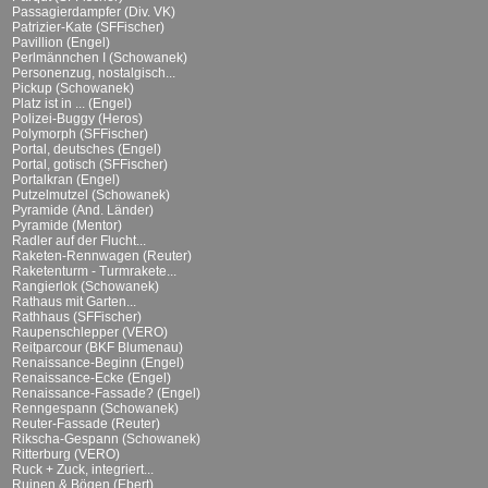
Passagierdampfer (Div. VK)
Patrizier-Kate (SFFischer)
Pavillion (Engel)
Perlmännchen I (Schowanek)
Personenzug, nostalgisch...
Pickup (Schowanek)
Platz ist in ... (Engel)
Polizei-Buggy (Heros)
Polymorph (SFFischer)
Portal, deutsches (Engel)
Portal, gotisch (SFFischer)
Portalkran (Engel)
Putzelmutzel (Schowanek)
Pyramide (And. Länder)
Pyramide (Mentor)
Radler auf der Flucht...
Raketen-Rennwagen (Reuter)
Raketenturm - Turmrakete...
Rangierlok (Schowanek)
Rathaus mit Garten...
Rathhaus (SFFischer)
Raupenschlepper (VERO)
Reitparcour (BKF Blumenau)
Renaissance-Beginn (Engel)
Renaissance-Ecke (Engel)
Renaissance-Fassade? (Engel)
Renngespann (Schowanek)
Reuter-Fassade (Reuter)
Rikscha-Gespann (Schowanek)
Ritterburg (VERO)
Ruck + Zuck, integriert...
Ruinen & Bögen (Ebert)