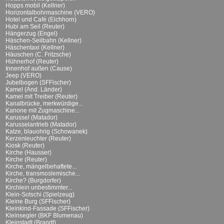
Hopps mobil (Kellner)
Horizontalbohrmaschine (VERO)
Hotel und Café (Eichhorn)
Hubi am Seil (Reuter)
Hängerzug (Engel)
Häschen-Seilbahn (Kellner)
Häschentaxi (Kellner)
Häuschen (C. Fritzsche)
Hühnerhof (Reuter)
Innenhof außen (Cause)
Jeep (VERO)
Jubelbogen (SFFischer)
Kamel (And. Länder)
Kamel mit Treiber (Reuter)
Kanalbrücke, merkwürdige...
Kanone mit Zugmaschine...
Karussel (Matador)
Karusselantrieb (Matador)
Katze, blauohrig (Schowanek)
Kerzenleuchter (Reuter)
Kiosk (Reuter)
Kirche (Hausser)
Kirche (Reuter)
Kirche, mängelbehaftete...
Kirche, transmoslemische...
Kirche? (Burgdorfer)
Kirchlein unbestimmter...
Klein-Sotschi (Spielzeug)
Kleine Burg (SFFischer)
Kleinkind-Fassade (SFFischer)
Kleinsegler (BKF Blumenau)
Kleinstadt (Brandt)