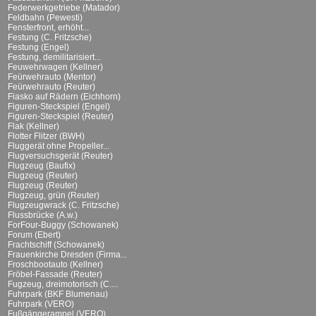
Federwerkgetriebe (Matador)
Feldbahn (Pewesti)
Fensterfront, erhöht...
Festung (C. Fritzsche)
Festung (Engel)
Festung, demilitarisiert...
Feuwehrwagen (Kellner)
Feürwehrauto (Mentor)
Feürwehrauto (Reuter)
Fiasko auf Rädern (Eichhorn)
Figuren-Steckspiel (Engel)
Figuren-Steckspiel (Reuter)
Flak (Kellner)
Flotter Flitzer (BWH)
Fluggerät ohne Propeller...
Flugversuchsgerät (Reuter)
Flugzeug (Baufix)
Flugzeug (Reuter)
Flugzeug (Reuter)
Flugzeug, grün (Reuter)
Flugzeugwrack (C. Fritzsche)
Flussbrücke (A.w.)
ForFour-Buggy (Schowanek)
Forum (Ebert)
Frachtschiff (Schowanek)
Frauenkirche Dresden (Firma...
Froschbootauto (Kellner)
Fröbel-Fassade (Reuter)
Fugzeug, dreimotorisch (C....
Fuhrpark (BKF Blumenau)
Fuhrpark (VERO)
Fußgängerampel (VERO)