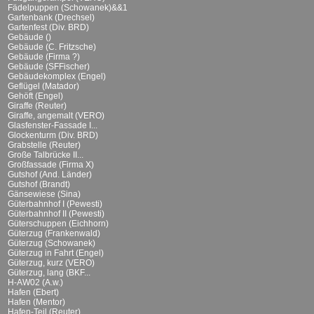
Fädelpuppen (Schowanek)&&1
Gartenbank (Drechsel)
Gartenfest (Div. BRD)
Gebäude ()
Gebäude (C. Fritzsche)
Gebäude (Firma ?)
Gebäude (SFFischer)
Gebäudekomplex (Engel)
Geflügel (Matador)
Gehöft (Engel)
Giraffe (Reuter)
Giraffe, angemalt (VERO)
Glasfenster-Fassade I...
Glockenturm (Div. BRD)
Grabstelle (Reuter)
Große Talbrücke II...
Großfassade (Firma X)
Gutshof (And. Länder)
Gutshof (Brandt)
Gänsewiese (Sina)
Güterbahnhof I (Pewesti)
Güterbahnhof II (Pewesti)
Güterschuppen (Eichhorn)
Güterzug (Frankenwald)
Güterzug (Schowanek)
Güterzug in Fahrt (Engel)
Güterzug, kurz (VERO)
Güterzug, lang (BKF...
H-AW02 (A.w.)
Hafen (Ebert)
Hafen (Mentor)
Hafen-Teil (Reuter)