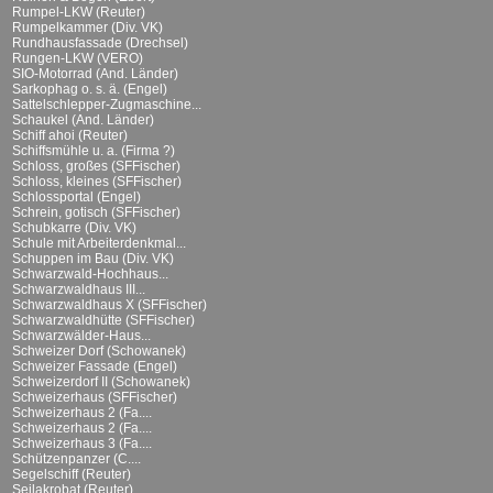
Rumpel-LKW (Reuter)
Rumpelkammer (Div. VK)
Rundhausfassade (Drechsel)
Rungen-LKW (VERO)
SIO-Motorrad (And. Länder)
Sarkophag o. s. ä. (Engel)
Sattelschlepper-Zugmaschine...
Schaukel (And. Länder)
Schiff ahoi (Reuter)
Schiffsmühle u. a. (Firma ?)
Schloss, großes (SFFischer)
Schloss, kleines (SFFischer)
Schlossportal (Engel)
Schrein, gotisch (SFFischer)
Schubkarre (Div. VK)
Schule mit Arbeiterdenkmal...
Schuppen im Bau (Div. VK)
Schwarzwald-Hochhaus...
Schwarzwaldhaus III...
Schwarzwaldhaus X (SFFischer)
Schwarzwaldhütte (SFFischer)
Schwarzwälder-Haus...
Schweizer Dorf (Schowanek)
Schweizer Fassade (Engel)
Schweizerdorf II (Schowanek)
Schweizerhaus (SFFischer)
Schweizerhaus 2 (Fa....
Schweizerhaus 2 (Fa....
Schweizerhaus 3 (Fa....
Schützenpanzer (C....
Segelschiff (Reuter)
Seilakrobat (Reuter)