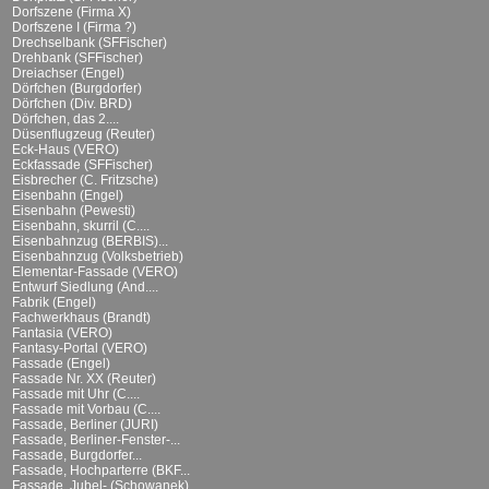
Dorfszene (Firma X)
Dorfszene I (Firma ?)
Drechselbank (SFFischer)
Drehbank (SFFischer)
Dreiachser (Engel)
Dörfchen (Burgdorfer)
Dörfchen (Div. BRD)
Dörfchen, das 2....
Düsenflugzeug (Reuter)
Eck-Haus (VERO)
Eckfassade (SFFischer)
Eisbrecher (C. Fritzsche)
Eisenbahn (Engel)
Eisenbahn (Pewesti)
Eisenbahn, skurril (C....
Eisenbahnzug (BERBIS)...
Eisenbahnzug (Volksbetrieb)
Elementar-Fassade (VERO)
Entwurf Siedlung (And....
Fabrik (Engel)
Fachwerkhaus (Brandt)
Fantasia (VERO)
Fantasy-Portal (VERO)
Fassade (Engel)
Fassade Nr. XX (Reuter)
Fassade mit Uhr (C....
Fassade mit Vorbau (C....
Fassade, Berliner (JURI)
Fassade, Berliner-Fenster-...
Fassade, Burgdorfer...
Fassade, Hochparterre (BKF...
Fassade, Jubel- (Schowanek)