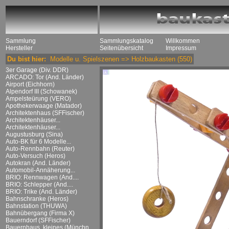
Sammlung
Sammlungskatalog
Willkommen
Hersteller
Seitenübersicht
Impressum
Du bist hier:
Modelle u. Spielszenen
=>
Holzbaukasten
(550)
3er Garage (Div. DDR)
ARCADO: Tor (And. Länder)
Airport (Eichhorn)
Alpendorf III (Schowanek)
Ampelsteürung (VERO)
Apothekerwaage (Matador)
Architektenhaus (SFFischer)
Architektenhäuser...
Architektenhäuser...
Augustusburg (Sina)
Auto-BK für 6 Modelle...
Auto-Rennbahn (Reuter)
Auto-Versuch (Heros)
Autokran (And. Länder)
Automobil-Annäherung...
BRIO: Rennwagen (And....
BRIO: Schlepper (And....
BRIO: Trike (And. Länder)
Bahnschranke (Heros)
Bahnstation (THUWA)
Bahnübergang (Firma X)
Bauerndorf (SFFischer)
Bauernhaus, kleines (Münchn....