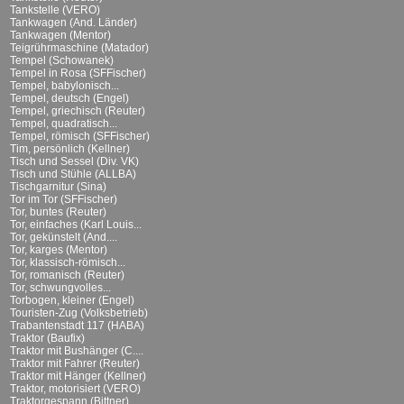
Tankstelle (VERO)
Tankwagen (And. Länder)
Tankwagen (Mentor)
Teigrührmaschine (Matador)
Tempel (Schowanek)
Tempel in Rosa (SFFischer)
Tempel, babylonisch...
Tempel, deutsch (Engel)
Tempel, griechisch (Reuter)
Tempel, quadratisch...
Tempel, römisch (SFFischer)
Tim, persönlich (Kellner)
Tisch und Sessel (Div. VK)
Tisch und Stühle (ALLBA)
Tischgarnitur (Sina)
Tor im Tor (SFFischer)
Tor, buntes (Reuter)
Tor, einfaches (Karl Louis...
Tor, gekünstelt (And....
Tor, karges (Mentor)
Tor, klassisch-römisch...
Tor, romanisch (Reuter)
Tor, schwungvolles...
Torbogen, kleiner (Engel)
Touristen-Zug (Volksbetrieb)
Trabantenstadt 117 (HABA)
Traktor (Baufix)
Traktor mit Bushänger (C....
Traktor mit Fahrer (Reuter)
Traktor mit Hänger (Kellner)
Traktor, motorisiert (VERO)
Traktorgespann (Bittner)