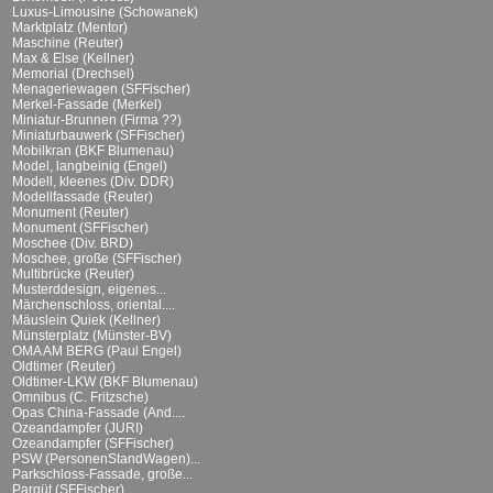
Luxus-Limousine (Schowanek)
Marktplatz (Mentor)
Maschine (Reuter)
Max & Else (Kellner)
Memorial (Drechsel)
Menageriewagen (SFFischer)
Merkel-Fassade (Merkel)
Miniatur-Brunnen (Firma ??)
Miniaturbauwerk (SFFischer)
Mobilkran (BKF Blumenau)
Model, langbeinig (Engel)
Modell, kleenes (Div. DDR)
Modellfassade (Reuter)
Monument (Reuter)
Monument (SFFischer)
Moschee (Div. BRD)
Moschee, große (SFFischer)
Multibrücke (Reuter)
Musterddesign, eigenes...
Märchenschloss, oriental....
Mäuslein Quiek (Kellner)
Münsterplatz (Münster-BV)
OMA AM BERG (Paul Engel)
Oldtimer (Reuter)
Oldtimer-LKW (BKF Blumenau)
Omnibus (C. Fritzsche)
Opas China-Fassade (And....
Ozeandampfer (JURI)
Ozeandampfer (SFFischer)
PSW (PersonenStandWagen)...
Parkschloss-Fassade, große...
Parqüt (SFFischer)