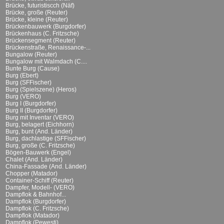
Brücke, futuristiscch (Näf)
Brücke, große (Reuter)
Brücke, kleine (Reuter)
Brückenbauwerk (Burgdorfer)
Brückenhaus (C. Fritzsche)
Brückensegment (Reuter)
Brückenstraße, Renaissance-...
Bungalow (Reuter)
Bungalow mit Walmdach (C....
Bunte Burg (Cause)
Burg (Ebert)
Burg (SFFischer)
Burg (Spielszene) (Heros)
Burg (VERO)
Burg I (Burgdorfer)
Burg II (Burgdorfer)
Burg mit Inventar (VERO)
Burg, belagert (Eichhorn)
Burg, bunt (And. Länder)
Burg, dachlastige (SFFischer)
Burg, große (C. Fritzsche)
Bögen-Bauwerk (Engel)
Chalet (And. Länder)
China-Fassade (And. Länder)
Chopper (Matador)
Container-Schiff (Reuter)
Dampfer, Modell- (VERO)
Dampflok & Bahnhof...
Dampflok (Burgdorfer)
Dampflok (C. Fritzsche)
Dampflok (Matador)
Dampflok (Pewesti)