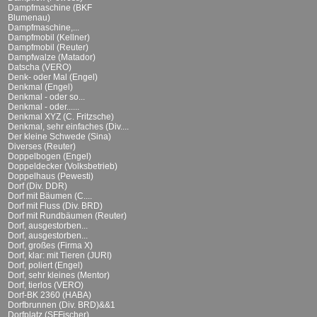
Dampfmaschine (BKF
Blumenau)
Dampfmaschine,...
Dampfmobil (Kellner)
Dampfmobil (Reuter)
Dampfwalze (Matador)
Datscha (VERO)
Denk- oder Mal (Engel)
Denkmal (Engel)
Denkmal - oder so...
Denkmal - oder......
Denkmal XYZ (C. Fritzsche)
Denkmal, sehr einfaches (Div....
Der kleine Schwede (Sina)
Diverses (Reuter)
Doppelbogen (Engel)
Doppeldecker (Volksbetrieb)
Doppelhaus (Pewesti)
Dorf (Div. DDR)
Dorf mit Bäumen (C....
Dorf mit Fluss (Div. BRD)
Dorf mit Rundbäumen (Reuter)
Dorf, ausgestorben...
Dorf, ausgestorben...
Dorf, großes (Firma X)
Dorf, klar: mit Tieren (JURI)
Dorf, poliert (Engel)
Dorf, sehr kleines (Mentor)
Dorf, tierlos (VERO)
Dorf-BK 2360 (HABA)
Dorfbrunnen (Div. BRD)&&1
Dorfplatz (SFFischer)