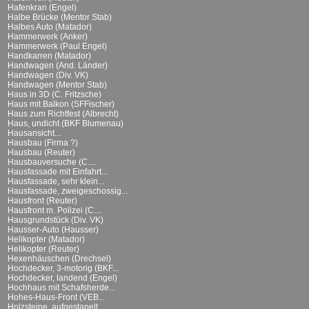
Hafenkran (Engel)
Halbe Brücke (Mentor Stab)
Halbes Auto (Matador)
Hammerwerk (Anker)
Hammerwerk (Paul Engel)
Handkarren (Matador)
Handwagen (And. Länder)
Handwagen (Div. VK)
Handwagen (Mentor Stab)
Haus in 3D (C. Fritzsche)
Haus mit Balkon (SFFischer)
Haus zum Richtfest (Albrecht)
Haus, undicht (BKF Blumenau)
Hausansicht...
Hausbau (Firma ?)
Hausbau (Reuter)
Hausbauversuche (C....
Hausfassade mit Einfahrt...
Hausfassade, sehr klein...
Hausfassade, zweigeschossig...
Hausfront (Reuter)
Hausfront m. Polizei (C....
Hausgrundstück (Div. VK)
Hausser-Auto (Hausser)
Helikopter (Matador)
Helikopter (Reuter)
Hexenhäuschen (Drechsel)
Hochdecker, 3-motorig (BKF...
Hochdecker, landend (Engel)
Hochhaus mit Schafsherde...
Hohes-Haus-Front (VEB...
Holzsteine, aufgestapelt...