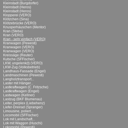
Kleinstadt (Burgdorfer)
Kleinstadt (Heros)
Kleinstadt (Heros)
Klopperei (VERO)
Klötzchen (Sina)
Klötzebrücke (VERO)
Knusperhäuschen (Mentor)
Kran (Steba)
Kran (VERO)
Kran - sehr einfach (VERO)
Kranwagen (Pewesti)
Kranwagen (VERO)
Kranwagen (VERO)
Kreissäge (Reuter)
Kutsche (SFFischer)
LKW, ungelenk(t) (VERO)
LKW-Zug (Volksbetrieb)
Landhaus-Fassade (Engel)
Landmaschinen (Pewesti)
Langholztransport...
Laster mit Hänger...
Lastkraftwagen (C. Fritzsche)
Lastkraftwagen (Engel)
Lastwagen (Kellner)
Lastzug (BKF Blumenau)
Leiter, perplex (Liebehenz)
Liefer-Dreirad (Spranger)
Limousine, poliert...
Locomobil (SFFischer)
Lok mit Landschaft...
Lok mit Waggon (Huschi)
Lokomobil (Pewesti)