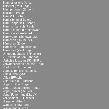
Tramhaltestelle (And....
Trittleiter (Paul Engel)
Triumphbogen (Engel)
Trutzburg (VERO)
Turm (SFFischer)
Turm (Schmidt-Spiele)
Turm, langer (SFFischer)
Turm, romanisch (Reuter)
Turm, schiefer (Frankenwald)
Turm, stark strukturiert...
Turmwagen (Schowanek)
Türmchen (Div. heute)
Türmchen (Engel)
Türmchen (Frankenwald)
Türmchen (Paul Engel)
Umgebindehaus (SFFischer)
VERO Miniaturen Bahnhof...
Verkehrsflugzeug 152 (BKF...
Verwunschenes Schloss (Engel)
Viadukt (C. Fritzsche)
Viadukt, römisch (Drechsel)
Villa (Firma ?)&&1
Villa (SFFischer)
Villa, klein (C. Fritzsche)
Vogel im Zoo (Engel)
Vogel, ausbalanciert (Reuter)
Vogel, bunter (Reuter)
Vogel-Futterhaus (Div. VK)
Volkspalast (SFFischer)
Vorgarten (Ebert)
Wandstück (Spranger)
Wasserflugzeug (BKF