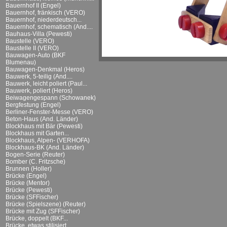
Bauernhof II (Engel)
Bauernhof, fränkisch (VERO)
Bauernhof, niederdeutsch...
Bauernhof, schematisch (And....
Bauhaus-Villa (Pewesti)
Baustelle (VERO)
Baustelle II (VERO)
Bauwagen-Auto (BKF
Blumenau)
Bauwagen-Denkmal (Heros)
Bauwerk, 5-teilig (And....
Bauwerk, leicht poliert (Paul...
Bauwerk, poliert (Heros)
Beiwagengespann (Schowanek)
Bergfestung (Engel)
Berliner-Fenster-Messe (VERO)
Beton-Haus (And. Länder)
Blockhaus mit Bär (Pewesti)
Blockhaus mit Garten...
Blockhaus, Alpen- (VERHOFA)
Blockhaus-BK (And. Länder)
Bogen-Serie (Reuter)
Bomber (C. Fritzsche)
Brunnen (Holler)
Brücke (Engel)
Brücke (Mentor)
Brücke (Pewesti)
Brücke (SFFischer)
Brücke (Spielszene) (Reuter)
Brücke mit Zug (SFFischer)
Brücke, doppelt (BKF...
Brücke, etwas stilisiert...