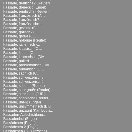
Fassade, deutsche? (Reuter)
Fassade, dreieckig (Engel)
Fassade, englisch? (Reuter)
Fassade, französisch (And....
Fassade, französisch?...
Fassade, französische...
Fassade, gezackt (C....
Fassade, gotisch? (C....
Fassade, große (C....
Fassade, holprige (Reuter)
Fassade, italienisch -...
Fassade, klassisch (C....
Fassade, kleine (C....
Fassade, kramerisch (Div....
Fassade, poliert...
Fassade, problematisch (Div....
Fassade, romanisch (C....
Fassade, sachlich (C....
Fassade, schweizerisch?...
Fassade, schweizerisch?...
Fassade, schöne (Reuter)
Fassade, sehr große (Reuter)
Fassade, sehr klein (JURI)
Fassade, spanische (Reuter)
Fassade, uhr-ig (Engel)
Fassade, unsymmetrisch (BKF...
Fassade, unzäunt (Karl Louis...
Fassaden-Aufschichtung...
Fassadenhof (Engel)
Fassädchen (Engel)
Fassädchen 2 (Engel)
Fassädchen I (C. Fritzsche)