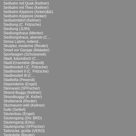
Seilbahn mit Quak (Kellner)
Seilbahn mit Theo (Kellner)
Seilbahn-Kipplore (Anker)&&1
Seilbahn-Kipplore (Anker)
Seilbahnfahrt (Kellner)
Siedlung (C. Fritzsche)
Siedlung (JURI)
Siedlungshaus (Mentor)
Siedlungshaus, abends (C....
Simsa Labim, reitend...
Skulptur, moderne (Reuter)
Smart vor Garage (Matador)
Sportwagen (Schowanek)
Stadt, futuristisch (C....
Stadt-Ensemble (Brandt)
Stadtmodell I (C. Fritzsche)
Stadtmodell II (C. Fritzsche)
Stadtmodell III (C....
Stadtvilla (Pewesti)
Stapelsteine (Engel)
Steinwald (SFFischer)
Strand-Buggy (Kellner)
Strandbuggy (K. Keller)
Straßeneck (Reuter)
Sturmwurm willi (Kellner)
Sulki (Seifert)
Säulenbau (Engel)
Säulengang (Div. BRD)
Säulengang (Erku)
Säulenportal (SFFischer)
Talbrücke, große (VERO)
Tankstelle (Reuter)