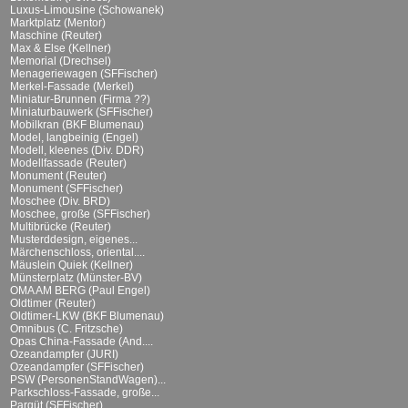
Luxus-Limousine (Schowanek)
Marktplatz (Mentor)
Maschine (Reuter)
Max & Else (Kellner)
Memorial (Drechsel)
Menageriewagen (SFFischer)
Merkel-Fassade (Merkel)
Miniatur-Brunnen (Firma ??)
Miniaturbauwerk (SFFischer)
Mobilkran (BKF Blumenau)
Model, langbeinig (Engel)
Modell, kleenes (Div. DDR)
Modellfassade (Reuter)
Monument (Reuter)
Monument (SFFischer)
Moschee (Div. BRD)
Moschee, große (SFFischer)
Multibrücke (Reuter)
Musterddesign, eigenes...
Märchenschloss, oriental....
Mäuslein Quiek (Kellner)
Münsterplatz (Münster-BV)
OMA AM BERG (Paul Engel)
Oldtimer (Reuter)
Oldtimer-LKW (BKF Blumenau)
Omnibus (C. Fritzsche)
Opas China-Fassade (And....
Ozeandampfer (JURI)
Ozeandampfer (SFFischer)
PSW (PersonenStandWagen)...
Parkschloss-Fassade, große...
Parqüt (SFFischer)