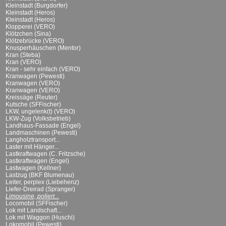
Kleinstadt (Burgdorfer)
Kleinstadt (Heros)
Kleinstadt (Heros)
Klopperei (VERO)
Klötzchen (Sina)
Klötzebrücke (VERO)
Knusperhäuschen (Mentor)
Kran (Steba)
Kran (VERO)
Kran - sehr einfach (VERO)
Kranwagen (Pewesti)
Kranwagen (VERO)
Kranwagen (VERO)
Kreissäge (Reuter)
Kutsche (SFFischer)
LKW, ungelenk(t) (VERO)
LKW-Zug (Volksbetrieb)
Landhaus-Fassade (Engel)
Landmaschinen (Pewesti)
Langholztransport...
Laster mit Hänger...
Lastkraftwagen (C. Fritzsche)
Lastkraftwagen (Engel)
Lastwagen (Kellner)
Lastzug (BKF Blumenau)
Leiter, perplex (Liebehenz)
Liefer-Dreirad (Spranger)
Limousine, poliert...
Locomobil (SFFischer)
Lok mit Landschaft...
Lok mit Waggon (Huschi)
Lokomobil (Pewesti)