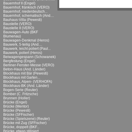
Bauernhof II (Engel)
Bauernhof, fränkisch (VERO)
Bauernhof, niederdeutsch...
Bauernhof, schematisch (And....
Bauhaus-Villa (Pewesti)
Baustelle (VERO)
Baustelle II (VERO)
Bauwagen-Auto (BKF
Blumenau)
Bauwagen-Denkmal (Heros)
Bauwerk, 5-teilig (And....
Bauwerk, leicht poliert (Paul...
Bauwerk, poliert (Heros)
Beiwagengespann (Schowanek)
Bergfestung (Engel)
Berliner-Fenster-Messe (VERO)
Beton-Haus (And. Länder)
Blockhaus mit Bär (Pewesti)
Blockhaus mit Garten...
Blockhaus, Alpen- (VERHOFA)
Blockhaus-BK (And. Länder)
Bogen-Serie (Reuter)
Bomber (C. Fritzsche)
Brunnen (Holler)
Brücke (Engel)
Brücke (Mentor)
Brücke (Pewesti)
Brücke (SFFischer)
Brücke (Spielszene) (Reuter)
Brücke mit Zug (SFFischer)
Brücke, doppelt (BKF...
Brücke, etwas stilisiert...