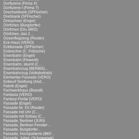
Dorfszene (Firma X)
Dorfszene I (Firma ?)
Drechselbank (SFFischer)
Drehbank (SFFischer)
Dreiachser (Engel)
Dörfchen (Burgdorfer)
Dörfchen (Div. BRD)
Dörfchen, das 2....
Düsenflugzeug (Reuter)
Eck-Haus (VERO)
Eckfassade (SFFischer)
Eisbrecher (C. Fritzsche)
Eisenbahn (Engel)
Eisenbahn (Pewesti)
Eisenbahn, skurril (C....
Eisenbahnzug (BERBIS)...
Eisenbahnzug (Volksbetrieb)
Elementar-Fassade (VERO)
Entwurf Siedlung (And....
Fabrik (Engel)
Fachwerkhaus (Brandt)
Fantasia (VERO)
Fantasy-Portal (VERO)
Fassade (Engel)
Fassade Nr. XX (Reuter)
Fassade mit Uhr (C....
Fassade mit Vorbau (C....
Fassade, Berliner (JURI)
Fassade, Berliner-Fenster-...
Fassade, Burgdorfer...
Fassade, Hochparterre (BKF...
Fassade, Jubel- (Schowanek)