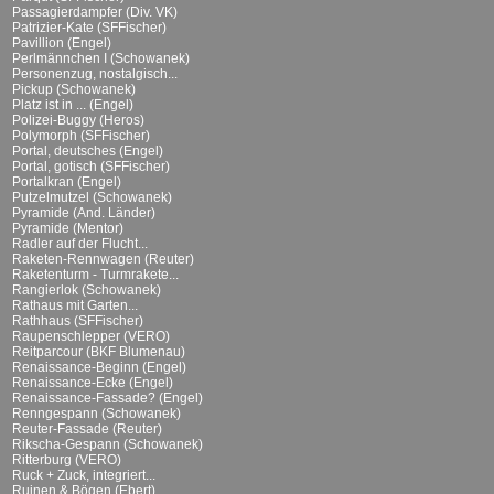
Passagierdampfer (Div. VK)
Patrizier-Kate (SFFischer)
Pavillion (Engel)
Perlmännchen I (Schowanek)
Personenzug, nostalgisch...
Pickup (Schowanek)
Platz ist in ... (Engel)
Polizei-Buggy (Heros)
Polymorph (SFFischer)
Portal, deutsches (Engel)
Portal, gotisch (SFFischer)
Portalkran (Engel)
Putzelmutzel (Schowanek)
Pyramide (And. Länder)
Pyramide (Mentor)
Radler auf der Flucht...
Raketen-Rennwagen (Reuter)
Raketenturm - Turmrakete...
Rangierlok (Schowanek)
Rathaus mit Garten...
Rathhaus (SFFischer)
Raupenschlepper (VERO)
Reitparcour (BKF Blumenau)
Renaissance-Beginn (Engel)
Renaissance-Ecke (Engel)
Renaissance-Fassade? (Engel)
Renngespann (Schowanek)
Reuter-Fassade (Reuter)
Rikscha-Gespann (Schowanek)
Ritterburg (VERO)
Ruck + Zuck, integriert...
Ruinen & Bögen (Ebert)