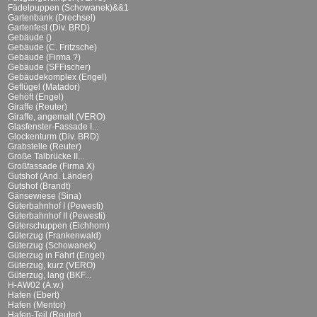
Fädelpuppen (Schowanek)&&1
Gartenbank (Drechsel)
Gartenfest (Div. BRD)
Gebäude ()
Gebäude (C. Fritzsche)
Gebäude (Firma ?)
Gebäude (SFFischer)
Gebäudekomplex (Engel)
Geflügel (Matador)
Gehöft (Engel)
Giraffe (Reuter)
Giraffe, angemalt (VERO)
Glasfenster-Fassade I...
Glockenturm (Div. BRD)
Grabstelle (Reuter)
Große Talbrücke II...
Großfassade (Firma X)
Gutshof (And. Länder)
Gutshof (Brandt)
Gänsewiese (Sina)
Güterbahnhof I (Pewesti)
Güterbahnhof II (Pewesti)
Güterschuppen (Eichhorn)
Güterzug (Frankenwald)
Güterzug (Schowanek)
Güterzug in Fahrt (Engel)
Güterzug, kurz (VERO)
Güterzug, lang (BKF...
H-AW02 (A.w.)
Hafen (Ebert)
Hafen (Mentor)
Hafen-Teil (Reuter)