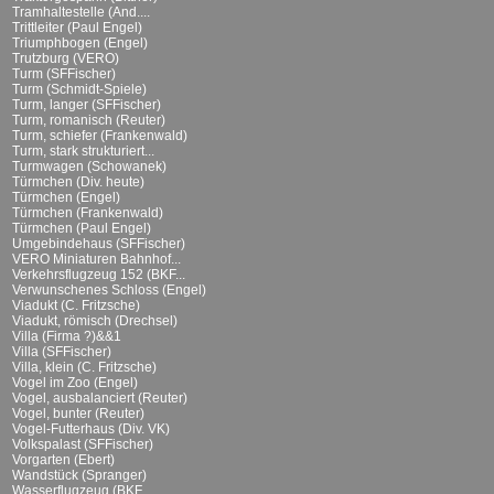
Tramhaltestelle (And....
Trittleiter (Paul Engel)
Triumphbogen (Engel)
Trutzburg (VERO)
Turm (SFFischer)
Turm (Schmidt-Spiele)
Turm, langer (SFFischer)
Turm, romanisch (Reuter)
Turm, schiefer (Frankenwald)
Turm, stark strukturiert...
Turmwagen (Schowanek)
Türmchen (Div. heute)
Türmchen (Engel)
Türmchen (Frankenwald)
Türmchen (Paul Engel)
Umgebindehaus (SFFischer)
VERO Miniaturen Bahnhof...
Verkehrsflugzeug 152 (BKF...
Verwunschenes Schloss (Engel)
Viadukt (C. Fritzsche)
Viadukt, römisch (Drechsel)
Villa (Firma ?)&&1
Villa (SFFischer)
Villa, klein (C. Fritzsche)
Vogel im Zoo (Engel)
Vogel, ausbalanciert (Reuter)
Vogel, bunter (Reuter)
Vogel-Futterhaus (Div. VK)
Volkspalast (SFFischer)
Vorgarten (Ebert)
Wandstück (Spranger)
Wasserflugzeug (BKF