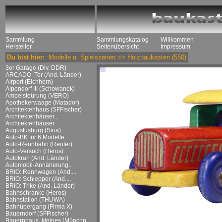
Sammlung
Sammlungskatalog
Willkommen
Hersteller
Seitenübersicht
Impressum
Du bist hier:
Modelle u. Spielszenen
=>
Holzbaukasten
(550)
3er Garage (Div. DDR)
ARCADO: Tor (And. Länder)
Airport (Eichhorn)
Alpendorf III (Schowanek)
Ampelsteürung (VERO)
Apothekerwaage (Matador)
Architektenhaus (SFFischer)
Architektenhäuser...
Architektenhäuser...
Augustusburg (Sina)
Auto-BK für 6 Modelle...
Auto-Rennbahn (Reuter)
Auto-Versuch (Heros)
Autokran (And. Länder)
Automobil-Annäherung...
BRIO: Rennwagen (And....
BRIO: Schlepper (And....
BRIO: Trike (And. Länder)
Bahnschranke (Heros)
Bahnstation (THUWA)
Bahnübergang (Firma X)
Bauerndorf (SFFischer)
Bauernhaus, kleines (Münchn....