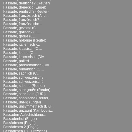
Fassade, deutsche? (Reuter)
Fassade, dreieckig (Engel)
Fassade, englisch? (Reuter)
Fassade, französisch (And....
Fassade, französisch?...
Fassade, französische...
Fassade, gezackt (C....
Fassade, gotisch? (C....
Fassade, große (C....
Fassade, holprige (Reuter)
Fassade, italienisch -...
Fassade, klassisch (C....
Fassade, kleine (C....
Fassade, kramerisch (Div....
Fassade, poliert...
Fassade, problematisch (Div....
Fassade, romanisch (C....
Fassade, sachlich (C....
Fassade, schweizerisch?...
Fassade, schweizerisch?...
Fassade, schöne (Reuter)
Fassade, sehr große (Reuter)
Fassade, sehr klein (JURI)
Fassade, spanische (Reuter)
Fassade, uhr-ig (Engel)
Fassade, unsymmetrisch (BKF...
Fassade, unzäunt (Karl Louis...
Fassaden-Aufschichtung...
Fassadenhof (Engel)
Fassädchen (Engel)
Fassädchen 2 (Engel)
Fassädchen I (C. Fritzsche)