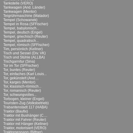
Tankstelle (VERO)
Tankwagen (And. Länder)
Tankwagen (Mentor)
Teigrührmaschine (Matador)
Tempel (Schowanek)
Tempel in Rosa (SFFischer)
Tempel, babylonisch...
Tempel, deutsch (Engel)
Tempel, griechisch (Reuter)
Tempel, quadratisch...
Tempel, römisch (SFFischer)
Tim, persönlich (Kellner)
Tisch und Sessel (Div. VK)
Tisch und Stühle (ALLBA)
Tischgarnitur (Sina)
Tor im Tor (SFFischer)
Tor, buntes (Reuter)
Tor, einfaches (Karl Louis...
Tor, gekünstelt (And....
Tor, karges (Mentor)
Tor, klassisch-römisch...
Tor, romanisch (Reuter)
Tor, schwungvolles...
Torbogen, kleiner (Engel)
Touristen-Zug (Volksbetrieb)
Trabantenstadt 117 (HABA)
Traktor (Baufix)
Traktor mit Bushänger (C....
Traktor mit Fahrer (Reuter)
Traktor mit Hänger (Kellner)
Traktor, motorisiert (VERO)
Traktorgespann (Bittner)