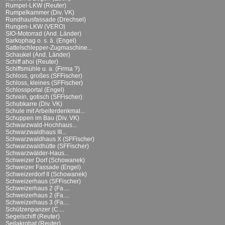
Rumpel-LKW (Reuter)
Rumpelkammer (Div. VK)
Rundhausfassade (Drechsel)
Rungen-LKW (VERO)
SIO-Motorrad (And. Länder)
Sarkophag o. s. ä. (Engel)
Sattelschlepper-Zugmaschine...
Schaukel (And. Länder)
Schiff ahoi (Reuter)
Schiffsmühle u. a. (Firma ?)
Schloss, großes (SFFischer)
Schloss, kleines (SFFischer)
Schlossportal (Engel)
Schrein, gotisch (SFFischer)
Schubkarre (Div. VK)
Schule mit Arbeiterdenkmal...
Schuppen im Bau (Div. VK)
Schwarzwald-Hochhaus...
Schwarzwaldhaus III...
Schwarzwaldhaus X (SFFischer)
Schwarzwaldhütte (SFFischer)
Schwarzwälder-Haus...
Schweizer Dorf (Schowanek)
Schweizer Fassade (Engel)
Schweizerdorf II (Schowanek)
Schweizerhaus (SFFischer)
Schweizerhaus 2 (Fa....
Schweizerhaus 2 (Fa....
Schweizerhaus 3 (Fa....
Schützenpanzer (C....
Segelschiff (Reuter)
Seilakrobat (Reuter)