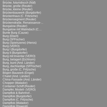
Brücke, futuristiscch (Näf)
Brücke, große (Reuter)
Brücke, kleine (Reuter)
Brückenbauwerk (Burgdorfer)
Brückenhaus (C. Fritzsche)
Brückensegment (Reuter)
Brückenstraße, Renaissance-...
Bungalow (Reuter)
Bungalow mit Walmdach (C....
Bunte Burg (Cause)
Burg (Ebert)
Burg (SFFischer)
Burg (Spielszene) (Heros)
Burg (VERO)
Burg I (Burgdorfer)
Burg II (Burgdorfer)
Burg mit Inventar (VERO)
Burg, belagert (Eichhorn)
Burg, bunt (And. Länder)
Burg, dachlastige (SFFischer)
Burg, große (C. Fritzsche)
Bögen-Bauwerk (Engel)
Chalet (And. Länder)
China-Fassade (And. Länder)
Chopper (Matador)
Container-Schiff (Reuter)
Dampfer, Modell- (VERO)
Dampflok & Bahnhof...
Dampflok (Burgdorfer)
Dampflok (C. Fritzsche)
Dampflok (Matador)
Dampflok (Pewesti)