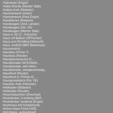
Hafenkran (Engel)
Halbe Brücke (Mentor Stab)
Halbes Auto (Matador)
Hammerwerk (Anker)
Hammerwerk (Paul Engel)
Handkarren (Matador)
Handwagen (And. Länder)
Handwagen (Div. VK)
Handwagen (Mentor Stab)
Haus in 3D (C. Fritzsche)
Haus mit Balkon (SFFischer)
Haus zum Richtfest (Albrecht)
Haus, undicht (BKF Blumenau)
Hausansicht...
Hausbau (Firma ?)
Hausbau (Reuter)
Hausbauversuche (C....
Hausfassade mit Einfahrt...
Hausfassade, sehr klein...
Hausfassade, zweigeschossig...
Hausfront (Reuter)
Hausfront m. Polizei (C....
Hausgrundstück (Div. VK)
Hausser-Auto (Hausser)
Helikopter (Matador)
Helikopter (Reuter)
Hexenhäuschen (Drechsel)
Hochdecker, 3-motorig (BKF...
Hochdecker, landend (Engel)
Hochhaus mit Schafsherde...
Hohes-Haus-Front (VEB...
Holzsteine, aufgestapelt...