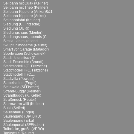
Seilbahn mit Quak (Kellner)
Seilbahn mit Theo (Kellner)
Seilbahn-Kipplore (Anker)&&1
Seilbahn-Kipplore (Anker)
Seilbahnfahrt (Kellner)
Siedlung (C. Fritzsche)
Siedlung (JURI)
Siedlungshaus (Mentor)
Siedlungshaus, abends (C....
Simsa Labim, reitend...
Skulptur, moderne (Reuter)
Smart vor Garage (Matador)
Sportwagen (Schowanek)
Stadt, futuristisch (C....
Stadt-Ensemble (Brandt)
Stadtmodell I (C. Fritzsche)
Stadtmodell II (C. Fritzsche)
Stadtmodell III (C....
Stadtvilla (Pewesti)
Stapelsteine (Engel)
Steinwald (SFFischer)
Strand-Buggy (Kellner)
Strandbuggy (K. Keller)
Straßeneck (Reuter)
Sturmwurm willi (Kellner)
Sulki (Seifert)
Säulenbau (Engel)
Säulengang (Div. BRD)
Säulengang (Erku)
Säulenportal (SFFischer)
Talbrücke, große (VERO)
Tankstelle (Reuter)