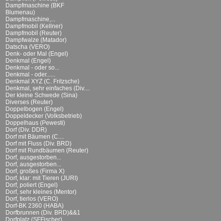
Dampfmaschine (BKF
Blumenau)
Dampfmaschine,...
Dampfmobil (Kellner)
Dampfmobil (Reuter)
Dampfwalze (Matador)
Datscha (VERO)
Denk- oder Mal (Engel)
Denkmal (Engel)
Denkmal - oder so...
Denkmal - oder......
Denkmal XYZ (C. Fritzsche)
Denkmal, sehr einfaches (Div....
Der kleine Schwede (Sina)
Diverses (Reuter)
Doppelbogen (Engel)
Doppeldecker (Volksbetrieb)
Doppelhaus (Pewesti)
Dorf (Div. DDR)
Dorf mit Bäumen (C....
Dorf mit Fluss (Div. BRD)
Dorf mit Rundbäumen (Reuter)
Dorf, ausgestorben...
Dorf, ausgestorben...
Dorf, großes (Firma X)
Dorf, klar: mit Tieren (JURI)
Dorf, poliert (Engel)
Dorf, sehr kleines (Mentor)
Dorf, tierlos (VERO)
Dorf-BK 2360 (HABA)
Dorfbrunnen (Div. BRD)&&1
Dorfplatz (SFFischer)