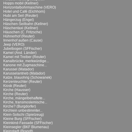
Hopps mobil (Kellner)
Horizontalbohrmaschine (VERO)
Hotel und Café (Eichhorn)
Hubi am Seil (Reuter)
Hängerzug (Engel)
Häschen-Seilbahn (Kellner)
Häschentaxi (Kellner)
Häuschen (C. Fritzsche)
Hühnerhof (Reuter)
Innenhof außen (Cause)
Jeep (VERO)
Jubelbogen (SFFischer)
Kamel (And. Länder)
Kamel mit Treiber (Reuter)
Kanalbrücke, merkwürdige...
Kanone mit Zugmaschine...
Karussel (Matador)
Karusselantrieb (Matador)
Katze, blauohrig (Schowanek)
Kerzenleuchter (Reuter)
Kiosk (Reuter)
Kirche (Hausser)
Kirche (Reuter)
Kirche, mängelbehaftete...
Kirche, transmoslemische...
Kirche? (Burgdorfer)
Kirchlein unbestimmter...
Klein-Sotschi (Spielzeug)
Kleine Burg (SFFischer)
Kleinkind-Fassade (SFFischer)
Kleinsegler (BKF Blumenau)
Kleinstadt (Brandt)