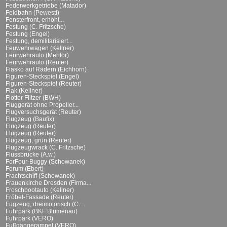
Federwerkgetriebe (Matador)
Feldbahn (Pewesti)
Fensterfront, erhöht...
Festung (C. Fritzsche)
Festung (Engel)
Festung, demilitarisiert...
Feuwehrwagen (Kellner)
Feürwehrauto (Mentor)
Feürwehrauto (Reuter)
Fiasko auf Rädern (Eichhorn)
Figuren-Steckspiel (Engel)
Figuren-Steckspiel (Reuter)
Flak (Kellner)
Flotter Flitzer (BWH)
Fluggerät ohne Propeller...
Flugversuchsgerät (Reuter)
Flugzeug (Baufix)
Flugzeug (Reuter)
Flugzeug (Reuter)
Flugzeug, grün (Reuter)
Flugzeugwrack (C. Fritzsche)
Flussbrücke (A.w.)
ForFour-Buggy (Schowanek)
Forum (Ebert)
Frachtschiff (Schowanek)
Frauenkirche Dresden (Firma...
Froschbootauto (Kellner)
Fröbel-Fassade (Reuter)
Fugzeug, dreimotorisch (C....
Fuhrpark (BKF Blumenau)
Fuhrpark (VERO)
Fußgängerampel (VERO)