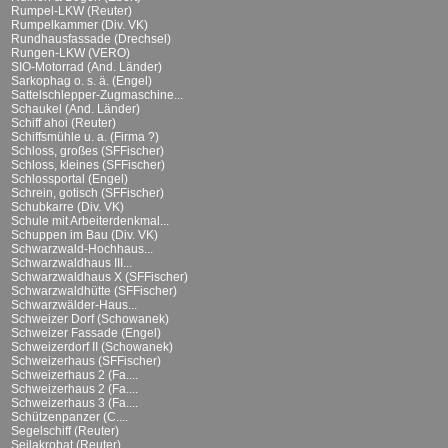
Rumpel-LKW (Reuter)
Rumpelkammer (Div. VK)
Rundhausfassade (Drechsel)
Rungen-LKW (VERO)
SIO-Motorrad (And. Länder)
Sarkophag o. s. ä. (Engel)
Sattelschlepper-Zugmaschine...
Schaukel (And. Länder)
Schiff ahoi (Reuter)
Schiffsmühle u. a. (Firma ?)
Schloss, großes (SFFischer)
Schloss, kleines (SFFischer)
Schlossportal (Engel)
Schrein, gotisch (SFFischer)
Schubkarre (Div. VK)
Schule mit Arbeiterdenkmal...
Schuppen im Bau (Div. VK)
Schwarzwald-Hochhaus...
Schwarzwaldhaus III...
Schwarzwaldhaus X (SFFischer)
Schwarzwaldhütte (SFFischer)
Schwarzwälder-Haus...
Schweizer Dorf (Schowanek)
Schweizer Fassade (Engel)
Schweizerdorf II (Schowanek)
Schweizerhaus (SFFischer)
Schweizerhaus 2 (Fa....
Schweizerhaus 2 (Fa....
Schweizerhaus 3 (Fa....
Schützenpanzer (C....
Segelschiff (Reuter)
Seilakrobat (Reuter)