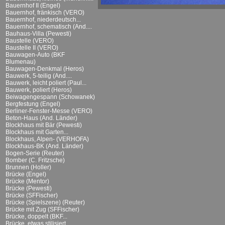
Bauernhof II (Engel)
Bauernhof, fränkisch (VERO)
Bauernhof, niederdeutsch...
Bauernhof, schematisch (And....
Bauhaus-Villa (Pewesti)
Baustelle (VERO)
Baustelle II (VERO)
Bauwagen-Auto (BKF
Blumenau)
Bauwagen-Denkmal (Heros)
Bauwerk, 5-teilig (And....
Bauwerk, leicht poliert (Paul...
Bauwerk, poliert (Heros)
Beiwagengespann (Schowanek)
Bergfestung (Engel)
Berliner-Fenster-Messe (VERO)
Beton-Haus (And. Länder)
Blockhaus mit Bär (Pewesti)
Blockhaus mit Garten...
Blockhaus, Alpen- (VERHOFA)
Blockhaus-BK (And. Länder)
Bogen-Serie (Reuter)
Bomber (C. Fritzsche)
Brunnen (Holler)
Brücke (Engel)
Brücke (Mentor)
Brücke (Pewesti)
Brücke (SFFischer)
Brücke (Spielszene) (Reuter)
Brücke mit Zug (SFFischer)
Brücke, doppelt (BKF...
Brücke, etwas stilisiert...