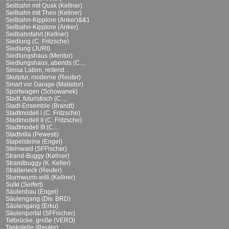
Seilbahn mit Quak (Kellner)
Seilbahn mit Theo (Kellner)
Seilbahn-Kipplore (Anker)&&1
Seilbahn-Kipplore (Anker)
Seilbahnfahrt (Kellner)
Siedlung (C. Fritzsche)
Siedlung (JURI)
Siedlungshaus (Mentor)
Siedlungshaus, abends (C....
Simsa Labim, reitend...
Skulptur, moderne (Reuter)
Smart vor Garage (Matador)
Sportwagen (Schowanek)
Stadt, futuristisch (C....
Stadt-Ensemble (Brandt)
Stadtmodell I (C. Fritzsche)
Stadtmodell II (C. Fritzsche)
Stadtmodell III (C....
Stadtvilla (Pewesti)
Stapelsteine (Engel)
Steinwald (SFFischer)
Strand-Buggy (Kellner)
Strandbuggy (K. Keller)
Straßeneck (Reuter)
Sturmwurm willi (Kellner)
Sulki (Seifert)
Säulenbau (Engel)
Säulengang (Div. BRD)
Säulengang (Erku)
Säulenportal (SFFischer)
Talbrücke, große (VERO)
Tankstelle (Reuter)