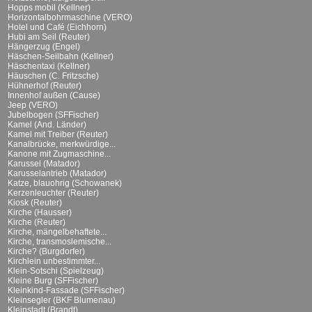
Hopps mobil (Kellner)
Horizontalbohrmaschine (VERO)
Hotel und Café (Eichhorn)
Hubi am Seil (Reuter)
Hängerzug (Engel)
Häschen-Seilbahn (Kellner)
Häschentaxi (Kellner)
Häuschen (C. Fritzsche)
Hühnerhof (Reuter)
Innenhof außen (Cause)
Jeep (VERO)
Jubelbogen (SFFischer)
Kamel (And. Länder)
Kamel mit Treiber (Reuter)
Kanalbrücke, merkwürdige...
Kanone mit Zugmaschine...
Karussel (Matador)
Karusselantrieb (Matador)
Katze, blauohrig (Schowanek)
Kerzenleuchter (Reuter)
Kiosk (Reuter)
Kirche (Hausser)
Kirche (Reuter)
Kirche, mängelbehaftete...
Kirche, transmoslemische...
Kirche? (Burgdorfer)
Kirchlein unbestimmter...
Klein-Sotschi (Spielzeug)
Kleine Burg (SFFischer)
Kleinkind-Fassade (SFFischer)
Kleinsegler (BKF Blumenau)
Kleinstadt (Brandt)