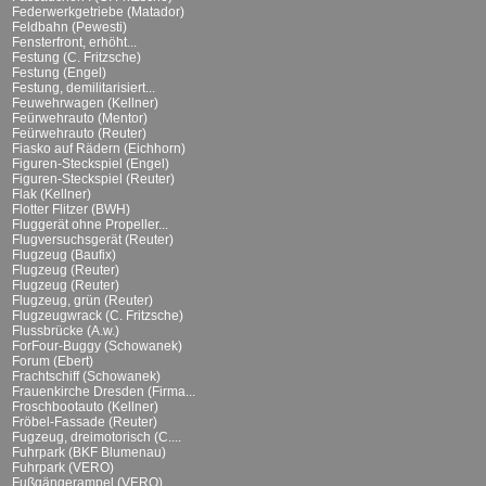
Federwerkgetriebe (Matador)
Feldbahn (Pewesti)
Fensterfront, erhöht...
Festung (C. Fritzsche)
Festung (Engel)
Festung, demilitarisiert...
Feuwehrwagen (Kellner)
Feürwehrauto (Mentor)
Feürwehrauto (Reuter)
Fiasko auf Rädern (Eichhorn)
Figuren-Steckspiel (Engel)
Figuren-Steckspiel (Reuter)
Flak (Kellner)
Flotter Flitzer (BWH)
Fluggerät ohne Propeller...
Flugversuchsgerät (Reuter)
Flugzeug (Baufix)
Flugzeug (Reuter)
Flugzeug (Reuter)
Flugzeug, grün (Reuter)
Flugzeugwrack (C. Fritzsche)
Flussbrücke (A.w.)
ForFour-Buggy (Schowanek)
Forum (Ebert)
Frachtschiff (Schowanek)
Frauenkirche Dresden (Firma...
Froschbootauto (Kellner)
Fröbel-Fassade (Reuter)
Fugzeug, dreimotorisch (C....
Fuhrpark (BKF Blumenau)
Fuhrpark (VERO)
Fußgängerampel (VERO)