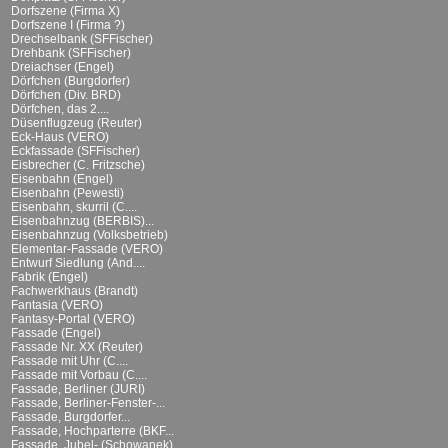
Dorfszene (Firma X)
Dorfszene I (Firma ?)
Drechselbank (SFFischer)
Drehbank (SFFischer)
Dreiachser (Engel)
Dörfchen (Burgdorfer)
Dörfchen (Div. BRD)
Dörfchen, das 2....
Düsenflugzeug (Reuter)
Eck-Haus (VERO)
Eckfassade (SFFischer)
Eisbrecher (C. Fritzsche)
Eisenbahn (Engel)
Eisenbahn (Pewesti)
Eisenbahn, skurril (C....
Eisenbahnzug (BERBIS)...
Eisenbahnzug (Volksbetrieb)
Elementar-Fassade (VERO)
Entwurf Siedlung (And....
Fabrik (Engel)
Fachwerkhaus (Brandt)
Fantasia (VERO)
Fantasy-Portal (VERO)
Fassade (Engel)
Fassade Nr. XX (Reuter)
Fassade mit Uhr (C....
Fassade mit Vorbau (C....
Fassade, Berliner (JURI)
Fassade, Berliner-Fenster-...
Fassade, Burgdorfer...
Fassade, Hochparterre (BKF...
Fassade, Jubel- (Schowanek)