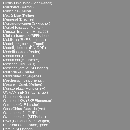
Luxus-Limousine (Schowanek)
Marktplatz (Mentor)
Maschine (Reuter)
Max & Else (Kellner)
Memorial (Drechsel)
Menageriewagen (SFFischer)
Merkel-Fassade (Merkel)
Miniatur-Brunnen (Firma ??)
Miniaturbauwerk (SFFischer)
Mobilkran (BKF Blumenau)
Model, langbeinig (Engel)
Modell, kleenes (Div. DDR)
Modellfassade (Reuter)
Monument (Reuter)
Monument (SFFischer)
Moschee (Div. BRD)
Moschee, große (SFFischer)
Multibrücke (Reuter)
Musterddesign, eigenes...
Märchenschloss, oriental....
Mäuslein Quiek (Kellner)
Münsterplatz (Münster-BV)
OMA AM BERG (Paul Engel)
Oldtimer (Reuter)
Oldtimer-LKW (BKF Blumenau)
Omnibus (C. Fritzsche)
Opas China-Fassade (And....
Ozeandampfer (JURI)
Ozeandampfer (SFFischer)
PSW (PersonenStandWagen)...
Parkschloss-Fassade, große...
Parqüt (SFFischer)