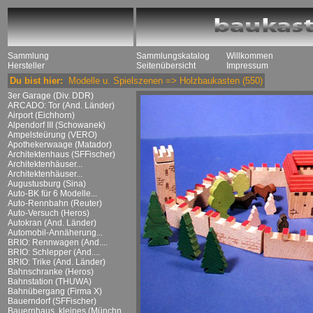
Sammlung
Sammlungskatalog
Willkommen
Hersteller
Seitenübersicht
Impressum
Du bist hier:
Modelle u. Spielszenen
=>
Holzbaukasten
(550)
3er Garage (Div. DDR)
ARCADO: Tor (And. Länder)
Airport (Eichhorn)
Alpendorf III (Schowanek)
Ampelsteürung (VERO)
Apothekerwaage (Matador)
Architektenhaus (SFFischer)
Architektenhäuser...
Architektenhäuser...
Augustusburg (Sina)
Auto-BK für 6 Modelle...
Auto-Rennbahn (Reuter)
Auto-Versuch (Heros)
Autokran (And. Länder)
Automobil-Annäherung...
BRIO: Rennwagen (And....
BRIO: Schlepper (And....
BRIO: Trike (And. Länder)
Bahnschranke (Heros)
Bahnstation (THUWA)
Bahnübergang (Firma X)
Bauerndorf (SFFischer)
Bauernhaus, kleines (Münchn....