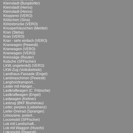
Kleinstadt (Burgdorfer)
Kleinstadt (Heros)
Kleinstadt (Heros)
Klopperei (VERO)
Klötzchen (Sina)
Klötzebrücke (VERO)
Knusperhäuschen (Mentor)
Kran (Steba)
Kran (VERO)
Kran - sehr einfach (VERO)
Kranwagen (Pewesti)
Kranwagen (VERO)
Kranwagen (VERO)
Kreissäge (Reuter)
Kutsche (SFFischer)
LKW, ungelenk(t) (VERO)
LKW-Zug (Volksbetrieb)
Landhaus-Fassade (Engel)
Landmaschinen (Pewesti)
Langholztransport...
Laster mit Hänger...
Lastkraftwagen (C. Fritzsche)
Lastkraftwagen (Engel)
Lastwagen (Kellner)
Lastzug (BKF Blumenau)
Leiter, perplex (Liebehenz)
Liefer-Dreirad (Spranger)
Limousine, poliert...
Locomobil (SFFischer)
Lok mit Landschaft...
Lok mit Waggon (Huschi)
Lokomobil (Pewesti)