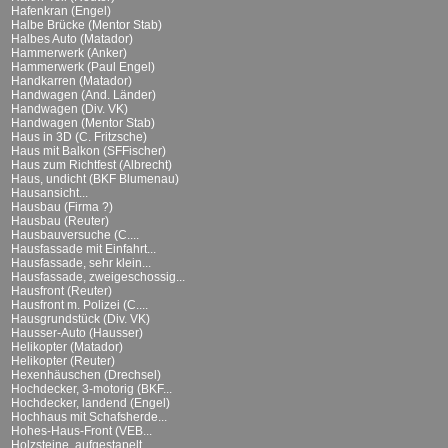
Hafenkran (Engel)
Halbe Brücke (Mentor Stab)
Halbes Auto (Matador)
Hammerwerk (Anker)
Hammerwerk (Paul Engel)
Handkarren (Matador)
Handwagen (And. Länder)
Handwagen (Div. VK)
Handwagen (Mentor Stab)
Haus in 3D (C. Fritzsche)
Haus mit Balkon (SFFischer)
Haus zum Richtfest (Albrecht)
Haus, undicht (BKF Blumenau)
Hausansicht...
Hausbau (Firma ?)
Hausbau (Reuter)
Hausbauversuche (C....
Hausfassade mit Einfahrt...
Hausfassade, sehr klein...
Hausfassade, zweigeschossig...
Hausfront (Reuter)
Hausfront m. Polizei (C....
Hausgrundstück (Div. VK)
Hausser-Auto (Hausser)
Helikopter (Matador)
Helikopter (Reuter)
Hexenhäuschen (Drechsel)
Hochdecker, 3-motorig (BKF...
Hochdecker, landend (Engel)
Hochhaus mit Schafsherde...
Hohes-Haus-Front (VEB...
Holzsteine, aufgestapelt...