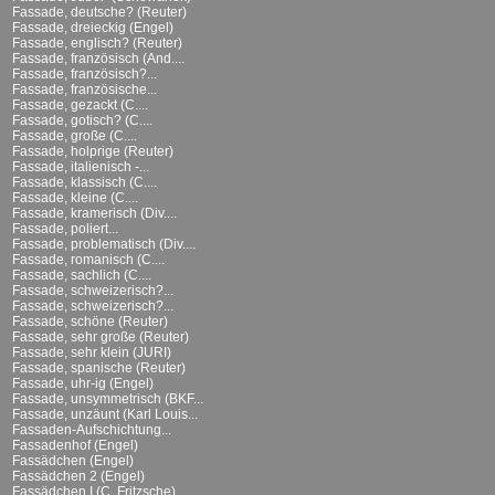
Fassade, deutsche? (Reuter)
Fassade, dreieckig (Engel)
Fassade, englisch? (Reuter)
Fassade, französisch (And....
Fassade, französisch?...
Fassade, französische...
Fassade, gezackt (C....
Fassade, gotisch? (C....
Fassade, große (C....
Fassade, holprige (Reuter)
Fassade, italienisch -...
Fassade, klassisch (C....
Fassade, kleine (C....
Fassade, kramerisch (Div....
Fassade, poliert...
Fassade, problematisch (Div....
Fassade, romanisch (C....
Fassade, sachlich (C....
Fassade, schweizerisch?...
Fassade, schweizerisch?...
Fassade, schöne (Reuter)
Fassade, sehr große (Reuter)
Fassade, sehr klein (JURI)
Fassade, spanische (Reuter)
Fassade, uhr-ig (Engel)
Fassade, unsymmetrisch (BKF...
Fassade, unzäunt (Karl Louis...
Fassaden-Aufschichtung...
Fassadenhof (Engel)
Fassädchen (Engel)
Fassädchen 2 (Engel)
Fassädchen I (C. Fritzsche)