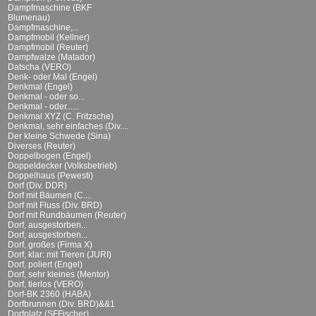
Dampfmaschine (BKF
Blumenau)
Dampfmaschine,...
Dampfmobil (Kellner)
Dampfmobil (Reuter)
Dampfwalze (Matador)
Datscha (VERO)
Denk- oder Mal (Engel)
Denkmal (Engel)
Denkmal - oder so...
Denkmal - oder......
Denkmal XYZ (C. Fritzsche)
Denkmal, sehr einfaches (Div....
Der kleine Schwede (Sina)
Diverses (Reuter)
Doppelbogen (Engel)
Doppeldecker (Volksbetrieb)
Doppelhaus (Pewesti)
Dorf (Div. DDR)
Dorf mit Bäumen (C....
Dorf mit Fluss (Div. BRD)
Dorf mit Rundbäumen (Reuter)
Dorf, ausgestorben...
Dorf, ausgestorben...
Dorf, großes (Firma X)
Dorf, klar: mit Tieren (JURI)
Dorf, poliert (Engel)
Dorf, sehr kleines (Mentor)
Dorf, tierlos (VERO)
Dorf-BK 2360 (HABA)
Dorfbrunnen (Div. BRD)&&1
Dorfplatz (SFFischer)