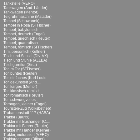
Tankstelle (VERO)
Tankwagen (And. Länder)
Tankwagen (Mentor)
Teigrührmaschine (Matador)
Tempel (Schowanek)
Tempel in Rosa (SFFischer)
Tempel, babylonisch...
Tempel, deutsch (Engel)
Tempel, griechisch (Reuter)
Tempel, quadratisch...
Tempel, römisch (SFFischer)
Tim, persönlich (Kellner)
Tisch und Sessel (Div. VK)
Tisch und Stühle (ALLBA)
Tischgarnitur (Sina)
Tor im Tor (SFFischer)
Tor, buntes (Reuter)
Tor, einfaches (Karl Louis...
Tor, gekünstelt (And....
Tor, karges (Mentor)
Tor, klassisch-römisch...
Tor, romanisch (Reuter)
Tor, schwungvolles...
Torbogen, kleiner (Engel)
Touristen-Zug (Volksbetrieb)
Trabantenstadt 117 (HABA)
Traktor (Baufix)
Traktor mit Bushänger (C....
Traktor mit Fahrer (Reuter)
Traktor mit Hänger (Kellner)
Traktor, motorisiert (VERO)
Traktorgespann (Bittner)