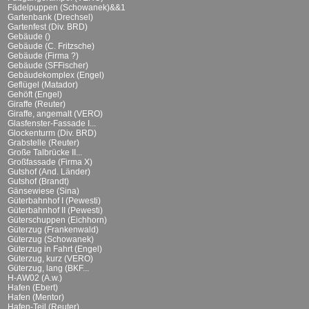
Fädelpuppen (Schowanek)&&1
Gartenbank (Drechsel)
Gartenfest (Div. BRD)
Gebäude ()
Gebäude (C. Fritzsche)
Gebäude (Firma ?)
Gebäude (SFFischer)
Gebäudekomplex (Engel)
Geflügel (Matador)
Gehöft (Engel)
Giraffe (Reuter)
Giraffe, angemalt (VERO)
Glasfenster-Fassade I...
Glockenturm (Div. BRD)
Grabstelle (Reuter)
Große Talbrücke II...
Großfassade (Firma X)
Gutshof (And. Länder)
Gutshof (Brandt)
Gänsewiese (Sina)
Güterbahnhof I (Pewesti)
Güterbahnhof II (Pewesti)
Güterschuppen (Eichhorn)
Güterzug (Frankenwald)
Güterzug (Schowanek)
Güterzug in Fahrt (Engel)
Güterzug, kurz (VERO)
Güterzug, lang (BKF...
H-AW02 (A.w.)
Hafen (Ebert)
Hafen (Mentor)
Hafen-Teil (Reuter)