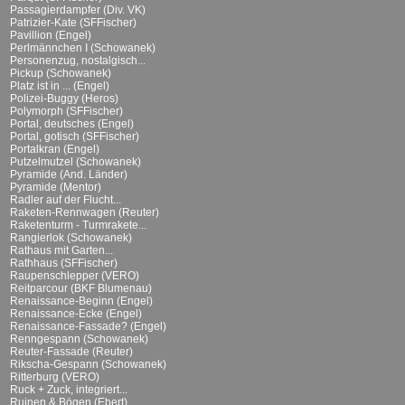
Passagierdampfer (Div. VK)
Patrizier-Kate (SFFischer)
Pavillion (Engel)
Perlmännchen I (Schowanek)
Personenzug, nostalgisch...
Pickup (Schowanek)
Platz ist in ... (Engel)
Polizei-Buggy (Heros)
Polymorph (SFFischer)
Portal, deutsches (Engel)
Portal, gotisch (SFFischer)
Portalkran (Engel)
Putzelmutzel (Schowanek)
Pyramide (And. Länder)
Pyramide (Mentor)
Radler auf der Flucht...
Raketen-Rennwagen (Reuter)
Raketenturm - Turmrakete...
Rangierlok (Schowanek)
Rathaus mit Garten...
Rathhaus (SFFischer)
Raupenschlepper (VERO)
Reitparcour (BKF Blumenau)
Renaissance-Beginn (Engel)
Renaissance-Ecke (Engel)
Renaissance-Fassade? (Engel)
Renngespann (Schowanek)
Reuter-Fassade (Reuter)
Rikscha-Gespann (Schowanek)
Ritterburg (VERO)
Ruck + Zuck, integriert...
Ruinen & Bögen (Ebert)