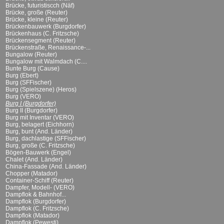
Brücke, futuristiscch (Näf)
Brücke, große (Reuter)
Brücke, kleine (Reuter)
Brückenbauwerk (Burgdorfer)
Brückenhaus (C. Fritzsche)
Brückensegment (Reuter)
Brückenstraße, Renaissance-...
Bungalow (Reuter)
Bungalow mit Walmdach (C....
Bunte Burg (Cause)
Burg (Ebert)
Burg (SFFischer)
Burg (Spielszene) (Heros)
Burg (VERO)
Burg I (Burgdorfer)
Burg II (Burgdorfer)
Burg mit Inventar (VERO)
Burg, belagert (Eichhorn)
Burg, bunt (And. Länder)
Burg, dachlastige (SFFischer)
Burg, große (C. Fritzsche)
Bögen-Bauwerk (Engel)
Chalet (And. Länder)
China-Fassade (And. Länder)
Chopper (Matador)
Container-Schiff (Reuter)
Dampfer, Modell- (VERO)
Dampflok & Bahnhof...
Dampflok (Burgdorfer)
Dampflok (C. Fritzsche)
Dampflok (Matador)
Dampflok (Pewesti)