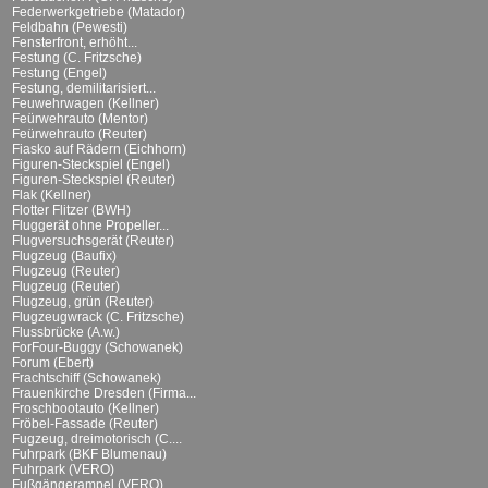
Federwerkgetriebe (Matador)
Feldbahn (Pewesti)
Fensterfront, erhöht...
Festung (C. Fritzsche)
Festung (Engel)
Festung, demilitarisiert...
Feuwehrwagen (Kellner)
Feürwehrauto (Mentor)
Feürwehrauto (Reuter)
Fiasko auf Rädern (Eichhorn)
Figuren-Steckspiel (Engel)
Figuren-Steckspiel (Reuter)
Flak (Kellner)
Flotter Flitzer (BWH)
Fluggerät ohne Propeller...
Flugversuchsgerät (Reuter)
Flugzeug (Baufix)
Flugzeug (Reuter)
Flugzeug (Reuter)
Flugzeug, grün (Reuter)
Flugzeugwrack (C. Fritzsche)
Flussbrücke (A.w.)
ForFour-Buggy (Schowanek)
Forum (Ebert)
Frachtschiff (Schowanek)
Frauenkirche Dresden (Firma...
Froschbootauto (Kellner)
Fröbel-Fassade (Reuter)
Fugzeug, dreimotorisch (C....
Fuhrpark (BKF Blumenau)
Fuhrpark (VERO)
Fußgängerampel (VERO)