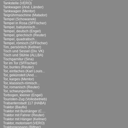
Tankstelle (VERO)
Tankwagen (And. Länder)
Tankwagen (Mentor)
Teigrührmaschine (Matador)
Tempel (Schowanek)
Tempel in Rosa (SFFischer)
Tempel, babylonisch...
Tempel, deutsch (Engel)
Tempel, griechisch (Reuter)
Tempel, quadratisch...
Tempel, römisch (SFFischer)
Tim, persönlich (Kellner)
Tisch und Sessel (Div. VK)
Tisch und Stühle (ALLBA)
Tischgarnitur (Sina)
Tor im Tor (SFFischer)
Tor, buntes (Reuter)
Tor, einfaches (Karl Louis...
Tor, gekünstelt (And....
Tor, karges (Mentor)
Tor, klassisch-römisch...
Tor, romanisch (Reuter)
Tor, schwungvolles...
Torbogen, kleiner (Engel)
Touristen-Zug (Volksbetrieb)
Trabantenstadt 117 (HABA)
Traktor (Baufix)
Traktor mit Bushänger (C....
Traktor mit Fahrer (Reuter)
Traktor mit Hänger (Kellner)
Traktor, motorisiert (VERO)
Traktorgespann (Bittner)