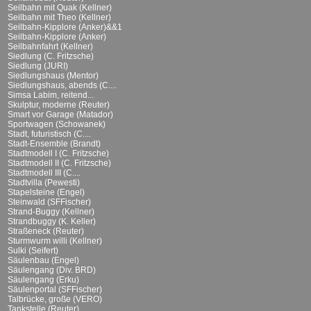
Seilbahn mit Quak (Kellner)
Seilbahn mit Theo (Kellner)
Seilbahn-Kipplore (Anker)&&1
Seilbahn-Kipplore (Anker)
Seilbahnfahrt (Kellner)
Siedlung (C. Fritzsche)
Siedlung (JURI)
Siedlungshaus (Mentor)
Siedlungshaus, abends (C....
Simsa Labim, reitend...
Skulptur, moderne (Reuter)
Smart vor Garage (Matador)
Sportwagen (Schowanek)
Stadt, futuristisch (C....
Stadt-Ensemble (Brandt)
Stadtmodell I (C. Fritzsche)
Stadtmodell II (C. Fritzsche)
Stadtmodell III (C....
Stadtvilla (Pewesti)
Stapelsteine (Engel)
Steinwald (SFFischer)
Strand-Buggy (Kellner)
Strandbuggy (K. Keller)
Straßeneck (Reuter)
Sturmwurm willi (Kellner)
Sulki (Seifert)
Säulenbau (Engel)
Säulengang (Div. BRD)
Säulengang (Erku)
Säulenportal (SFFischer)
Talbrücke, große (VERO)
Tankstelle (Reuter)