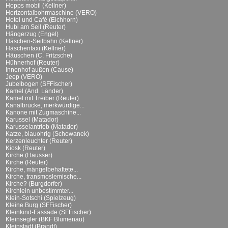
Hopps mobil (Kellner)
Horizontalbohrmaschine (VERO)
Hotel und Café (Eichhorn)
Hubi am Seil (Reuter)
Hängerzug (Engel)
Häschen-Seilbahn (Kellner)
Häschentaxi (Kellner)
Häuschen (C. Fritzsche)
Hühnerhof (Reuter)
Innenhof außen (Cause)
Jeep (VERO)
Jubelbogen (SFFischer)
Kamel (And. Länder)
Kamel mit Treiber (Reuter)
Kanalbrücke, merkwürdige...
Kanone mit Zugmaschine...
Karussel (Matador)
Karusselantrieb (Matador)
Katze, blauohrig (Schowanek)
Kerzenleuchter (Reuter)
Kiosk (Reuter)
Kirche (Hausser)
Kirche (Reuter)
Kirche, mängelbehaftete...
Kirche, transmoslemische...
Kirche? (Burgdorfer)
Kirchlein unbestimmter...
Klein-Sotschi (Spielzeug)
Kleine Burg (SFFischer)
Kleinkind-Fassade (SFFischer)
Kleinsegler (BKF Blumenau)
Kleinstadt (Brandt)