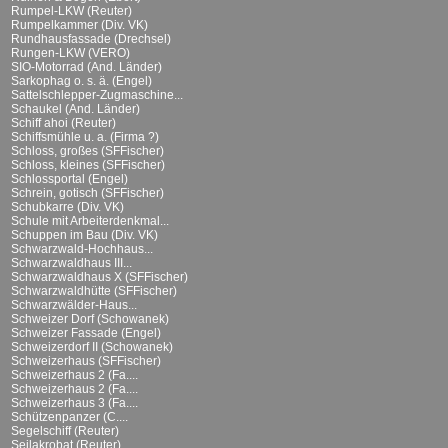
Rumpel-LKW (Reuter)
Rumpelkammer (Div. VK)
Rundhausfassade (Drechsel)
Rungen-LKW (VERO)
SIO-Motorrad (And. Länder)
Sarkophag o. s. ä. (Engel)
Sattelschlepper-Zugmaschine...
Schaukel (And. Länder)
Schiff ahoi (Reuter)
Schiffsmühle u. a. (Firma ?)
Schloss, großes (SFFischer)
Schloss, kleines (SFFischer)
Schlossportal (Engel)
Schrein, gotisch (SFFischer)
Schubkarre (Div. VK)
Schule mit Arbeiterdenkmal...
Schuppen im Bau (Div. VK)
Schwarzwald-Hochhaus...
Schwarzwaldhaus III...
Schwarzwaldhaus X (SFFischer)
Schwarzwaldhütte (SFFischer)
Schwarzwälder-Haus...
Schweizer Dorf (Schowanek)
Schweizer Fassade (Engel)
Schweizerdorf II (Schowanek)
Schweizerhaus (SFFischer)
Schweizerhaus 2 (Fa....
Schweizerhaus 2 (Fa....
Schweizerhaus 3 (Fa....
Schützenpanzer (C....
Segelschiff (Reuter)
Seilakrobat (Reuter)