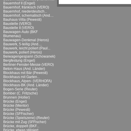
Bauernhof II (Engel)
Bauernhof, fränkisch (VERO)
Bauernhof, niederdeutsch...
Bauernhof, schematisch (And....
Bauhaus-Villa (Pewesti)
Baustelle (VERO)
Baustelle II (VERO)
Bauwagen-Auto (BKF
Blumenau)
Bauwagen-Denkmal (Heros)
Bauwerk, 5-teilig (And....
Bauwerk, leicht poliert (Paul...
Bauwerk, poliert (Heros)
Beiwagengespann (Schowanek)
Bergfestung (Engel)
Berliner-Fenster-Messe (VERO)
Beton-Haus (And. Länder)
Blockhaus mit Bär (Pewesti)
Blockhaus mit Garten...
Blockhaus, Alpen- (VERHOFA)
Blockhaus-BK (And. Länder)
Bogen-Serie (Reuter)
Bomber (C. Fritzsche)
Brunnen (Holler)
Brücke (Engel)
Brücke (Mentor)
Brücke (Pewesti)
Brücke (SFFischer)
Brücke (Spielszene) (Reuter)
Brücke mit Zug (SFFischer)
Brücke, doppelt (BKF...
Brücke, etwas stilisiert...