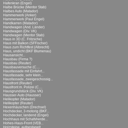
Hafenkran (Engel)
Halbe Brücke (Mentor Stab)
Halbes Auto (Matador)
Hammerwerk (Anker)
Hammerwerk (Paul Engel)
Handkarren (Matador)
Handwagen (And. Länder)
Handwagen (Div. VK)
Handwagen (Mentor Stab)
Haus in 3D (C. Fritzsche)
Haus mit Balkon (SFFischer)
Haus zum Richtfest (Albrecht)
Haus, undicht (BKF Blumenau)
Hausansicht...
Hausbau (Firma ?)
Hausbau (Reuter)
Hausbauversuche (C....
Hausfassade mit Einfahrt...
Hausfassade, sehr klein...
Hausfassade, zweigeschossig...
Hausfront (Reuter)
Hausfront m. Polizei (C....
Hausgrundstück (Div. VK)
Hausser-Auto (Hausser)
Helikopter (Matador)
Helikopter (Reuter)
Hexenhäuschen (Drechsel)
Hochdecker, 3-motorig (BKF...
Hochdecker, landend (Engel)
Hochhaus mit Schafsherde...
Hohes-Haus-Front (VEB...
Holzsteine, aufgestapelt...