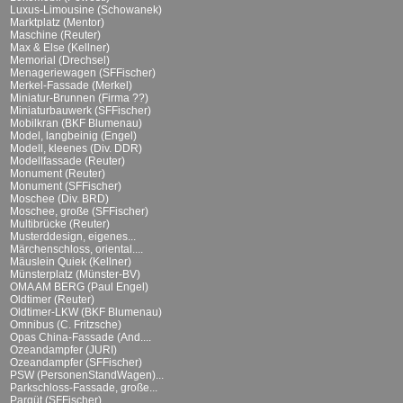
Luxus-Limousine (Schowanek)
Marktplatz (Mentor)
Maschine (Reuter)
Max & Else (Kellner)
Memorial (Drechsel)
Menageriewagen (SFFischer)
Merkel-Fassade (Merkel)
Miniatur-Brunnen (Firma ??)
Miniaturbauwerk (SFFischer)
Mobilkran (BKF Blumenau)
Model, langbeinig (Engel)
Modell, kleenes (Div. DDR)
Modellfassade (Reuter)
Monument (Reuter)
Monument (SFFischer)
Moschee (Div. BRD)
Moschee, große (SFFischer)
Multibrücke (Reuter)
Musterddesign, eigenes...
Märchenschloss, oriental....
Mäuslein Quiek (Kellner)
Münsterplatz (Münster-BV)
OMA AM BERG (Paul Engel)
Oldtimer (Reuter)
Oldtimer-LKW (BKF Blumenau)
Omnibus (C. Fritzsche)
Opas China-Fassade (And....
Ozeandampfer (JURI)
Ozeandampfer (SFFischer)
PSW (PersonenStandWagen)...
Parkschloss-Fassade, große...
Parqüt (SFFischer)