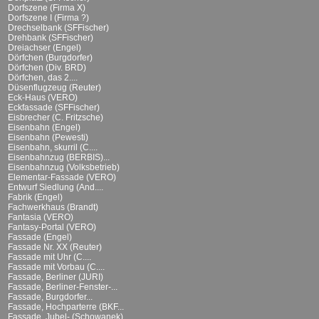
Dorfszene (Firma X)
Dorfszene I (Firma ?)
Drechselbank (SFFischer)
Drehbank (SFFischer)
Dreiachser (Engel)
Dörfchen (Burgdorfer)
Dörfchen (Div. BRD)
Dörfchen, das 2....
Düsenflugzeug (Reuter)
Eck-Haus (VERO)
Eckfassade (SFFischer)
Eisbrecher (C. Fritzsche)
Eisenbahn (Engel)
Eisenbahn (Pewesti)
Eisenbahn, skurril (C....
Eisenbahnzug (BERBIS)...
Eisenbahnzug (Volksbetrieb)
Elementar-Fassade (VERO)
Entwurf Siedlung (And....
Fabrik (Engel)
Fachwerkhaus (Brandt)
Fantasia (VERO)
Fantasy-Portal (VERO)
Fassade (Engel)
Fassade Nr. XX (Reuter)
Fassade mit Uhr (C....
Fassade mit Vorbau (C....
Fassade, Berliner (JURI)
Fassade, Berliner-Fenster-...
Fassade, Burgdorfer...
Fassade, Hochparterre (BKF...
Fassade, Jubel- (Schowanek)