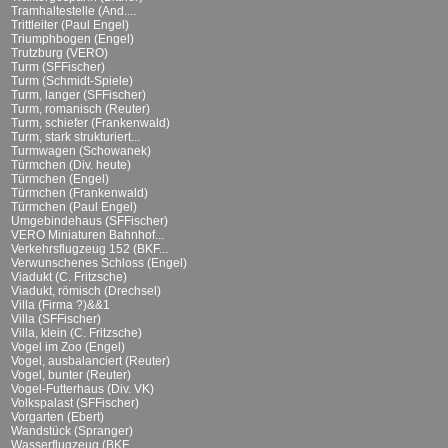
Tramhaltestelle (And....
Trittleiter (Paul Engel)
Triumphbogen (Engel)
Trutzburg (VERO)
Turm (SFFischer)
Turm (Schmidt-Spiele)
Turm, langer (SFFischer)
Turm, romanisch (Reuter)
Turm, schiefer (Frankenwald)
Turm, stark strukturiert...
Turmwagen (Schowanek)
Türmchen (Div. heute)
Türmchen (Engel)
Türmchen (Frankenwald)
Türmchen (Paul Engel)
Umgebindehaus (SFFischer)
VERO Miniaturen Bahnhof...
Verkehrsflugzeug 152 (BKF...
Verwunschenes Schloss (Engel)
Viadukt (C. Fritzsche)
Viadukt, römisch (Drechsel)
Villa (Firma ?)&&1
Villa (SFFischer)
Villa, klein (C. Fritzsche)
Vogel im Zoo (Engel)
Vogel, ausbalanciert (Reuter)
Vogel, bunter (Reuter)
Vogel-Futterhaus (Div. VK)
Volkspalast (SFFischer)
Vorgarten (Ebert)
Wandstück (Spranger)
Wasserflugzeug (BKF