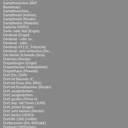
Dampfmaschine (BKF
Blumenau)
Dampfmaschine,...
Dampfmobil (Kellner)
Dampfmobil (Reuter)
Dampfwalze (Matador)
Datscha (VERO)
Denk- oder Mal (Engel)
Denkmal (Engel)
Denkmal - oder so...
Denkmal - oder......
Denkmal XYZ (C. Fritzsche)
Denkmal, sehr einfaches (Div....
Der kleine Schwede (Sina)
Diverses (Reuter)
Doppelbogen (Engel)
Doppeldecker (Volksbetrieb)
Doppelhaus (Pewesti)
Dorf (Div. DDR)
Dorf mit Bäumen (C....
Dorf mit Fluss (Div. BRD)
Dorf mit Rundbäumen (Reuter)
Dorf, ausgestorben...
Dorf, ausgestorben...
Dorf, großes (Firma X)
Dorf, klar: mit Tieren (JURI)
Dorf, poliert (Engel)
Dorf, sehr kleines (Mentor)
Dorf, tierlos (VERO)
Dorf-BK 2360 (HABA)
Dorfbrunnen (Div. BRD)&&1
Dorfplatz (SFFischer)