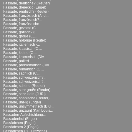
Fassade, deutsche? (Reuter)
Fassade, dreieckig (Engel)
Fassade, englisch? (Reuter)
Fassade, französisch (And....
Fassade, französisch?...
Fassade, französische...
Fassade, gezackt (C....
Fassade, gotisch? (C....
Fassade, große (C....
Fassade, holprige (Reuter)
Fassade, italienisch -...
Fassade, klassisch (C....
Fassade, kleine (C....
Fassade, kramerisch (Div....
Fassade, poliert...
Fassade, problematisch (Div....
Fassade, romanisch (C....
Fassade, sachlich (C....
Fassade, schweizerisch?...
Fassade, schweizerisch?...
Fassade, schöne (Reuter)
Fassade, sehr große (Reuter)
Fassade, sehr klein (JURI)
Fassade, spanische (Reuter)
Fassade, uhr-ig (Engel)
Fassade, unsymmetrisch (BKF...
Fassade, unzäunt (Karl Louis...
Fassaden-Aufschichtung...
Fassadenhof (Engel)
Fassädchen (Engel)
Fassädchen 2 (Engel)
Fassädchen I (C. Fritzsche)