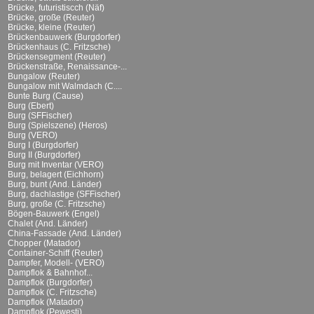
Brücke, futuristiscch (Näf)
Brücke, große (Reuter)
Brücke, kleine (Reuter)
Brückenbauwerk (Burgdorfer)
Brückenhaus (C. Fritzsche)
Brückensegment (Reuter)
Brückenstraße, Renaissance-...
Bungalow (Reuter)
Bungalow mit Walmdach (C....
Bunte Burg (Cause)
Burg (Ebert)
Burg (SFFischer)
Burg (Spielszene) (Heros)
Burg (VERO)
Burg I (Burgdorfer)
Burg II (Burgdorfer)
Burg mit Inventar (VERO)
Burg, belagert (Eichhorn)
Burg, bunt (And. Länder)
Burg, dachlastige (SFFischer)
Burg, große (C. Fritzsche)
Bögen-Bauwerk (Engel)
Chalet (And. Länder)
China-Fassade (And. Länder)
Chopper (Matador)
Container-Schiff (Reuter)
Dampfer, Modell- (VERO)
Dampflok & Bahnhof...
Dampflok (Burgdorfer)
Dampflok (C. Fritzsche)
Dampflok (Matador)
Dampflok (Pewesti)