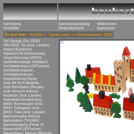
Sammlung
Sammlungskatalog
Willkommen
Hersteller
Seitenübersicht
Impressum
Du bist hier:
Modelle u. Spielszenen
=>
Holzbaukasten
(550)
3er Garage (Div. DDR)
ARCADO: Tor (And. Länder)
Airport (Eichhorn)
Alpendorf III (Schowanek)
Ampelsteürung (VERO)
Apothekerwaage (Matador)
Architektenhaus (SFFischer)
Architektenhäuser...
Architektenhäuser...
Augustusburg (Sina)
Auto-BK für 6 Modelle...
Auto-Rennbahn (Reuter)
Auto-Versuch (Heros)
Autokran (And. Länder)
Automobil-Annäherung...
BRIO: Rennwagen (And....
BRIO: Schlepper (And....
BRIO: Trike (And. Länder)
Bahnschranke (Heros)
Bahnstation (THUWA)
Bahnübergang (Firma X)
Bauerndorf (SFFischer)
Bauernhaus, kleines (Münchn....