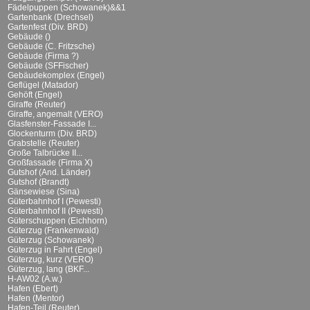
Fädelpuppen (Schowanek)&&1
Gartenbank (Drechsel)
Gartenfest (Div. BRD)
Gebäude ()
Gebäude (C. Fritzsche)
Gebäude (Firma ?)
Gebäude (SFFischer)
Gebäudekomplex (Engel)
Geflügel (Matador)
Gehöft (Engel)
Giraffe (Reuter)
Giraffe, angemalt (VERO)
Glasfenster-Fassade I...
Glockenturm (Div. BRD)
Grabstelle (Reuter)
Große Talbrücke II...
Großfassade (Firma X)
Gutshof (And. Länder)
Gutshof (Brandt)
Gänsewiese (Sina)
Güterbahnhof I (Pewesti)
Güterbahnhof II (Pewesti)
Güterschuppen (Eichhorn)
Güterzug (Frankenwald)
Güterzug (Schowanek)
Güterzug in Fahrt (Engel)
Güterzug, kurz (VERO)
Güterzug, lang (BKF...
H-AW02 (A.w.)
Hafen (Ebert)
Hafen (Mentor)
Hafen-Teil (Reuter)