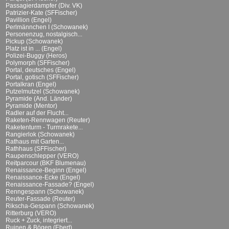
Passagierdampfer (Div. VK)
Patrizier-Kate (SFFischer)
Pavillion (Engel)
Perlmännchen I (Schowanek)
Personenzug, nostalgisch...
Pickup (Schowanek)
Platz ist in ... (Engel)
Polizei-Buggy (Heros)
Polymorph (SFFischer)
Portal, deutsches (Engel)
Portal, gotisch (SFFischer)
Portalkran (Engel)
Putzelmutzel (Schowanek)
Pyramide (And. Länder)
Pyramide (Mentor)
Radler auf der Flucht...
Raketen-Rennwagen (Reuter)
Raketenturm - Turmrakete...
Rangierlok (Schowanek)
Rathaus mit Garten...
Rathhaus (SFFischer)
Raupenschlepper (VERO)
Reitparcour (BKF Blumenau)
Renaissance-Beginn (Engel)
Renaissance-Ecke (Engel)
Renaissance-Fassade? (Engel)
Renngespann (Schowanek)
Reuter-Fassade (Reuter)
Rikscha-Gespann (Schowanek)
Ritterburg (VERO)
Ruck + Zuck, integriert...
Ruinen & Bögen (Ebert)