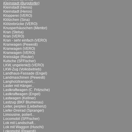
Kleinstadt (Burgdorfer)
Kleinstadt (Heros)
Kleinstadt (Heros)
Klopperei (VERO)
Klötzchen (Sina)
Klötzebrücke (VERO)
Knusperhäuschen (Mentor)
Kran (Steba)
Kran (VERO)
Kran - sehr einfach (VERO)
Kranwagen (Pewesti)
Kranwagen (VERO)
Kranwagen (VERO)
Kreissäge (Reuter)
Kutsche (SFFischer)
LKW, ungelenk(t) (VERO)
LKW-Zug (Volksbetrieb)
Landhaus-Fassade (Engel)
Landmaschinen (Pewesti)
Langholztransport...
Laster mit Hänger...
Lastkraftwagen (C. Fritzsche)
Lastkraftwagen (Engel)
Lastwagen (Kellner)
Lastzug (BKF Blumenau)
Leiter, perplex (Liebehenz)
Liefer-Dreirad (Spranger)
Limousine, poliert...
Locomobil (SFFischer)
Lok mit Landschaft...
Lok mit Waggon (Huschi)
Lokomobil (Pewesti)