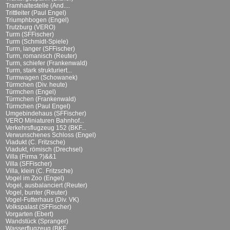
Tramhaltestelle (And....
Trittleiter (Paul Engel)
Triumphbogen (Engel)
Trutzburg (VERO)
Turm (SFFischer)
Turm (Schmidt-Spiele)
Turm, langer (SFFischer)
Turm, romanisch (Reuter)
Turm, schiefer (Frankenwald)
Turm, stark strukturiert...
Turmwagen (Schowanek)
Türmchen (Div. heute)
Türmchen (Engel)
Türmchen (Frankenwald)
Türmchen (Paul Engel)
Umgebindehaus (SFFischer)
VERO Miniaturen Bahnhof...
Verkehrsflugzeug 152 (BKF...
Verwunschenes Schloss (Engel)
Viadukt (C. Fritzsche)
Viadukt, römisch (Drechsel)
Villa (Firma ?)&&1
Villa (SFFischer)
Villa, klein (C. Fritzsche)
Vogel im Zoo (Engel)
Vogel, ausbalanciert (Reuter)
Vogel, bunter (Reuter)
Vogel-Futterhaus (Div. VK)
Volkspalast (SFFischer)
Vorgarten (Ebert)
Wandstück (Spranger)
Wasserflugzeug (BKF