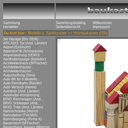
Sammlung
Sammlungskatalog
Willkommen
Hersteller
Seitenübersicht
Impressum
Du bist hier:
Modelle u. Spielszenen
=>
Holzbaukasten
(550)
3er Garage (Div. DDR)
ARCADO: Tor (And. Länder)
Airport (Eichhorn)
Alpendorf III (Schowanek)
Ampelsteürung (VERO)
Apothekerwaage (Matador)
Architektenhaus (SFFischer)
Architektenhäuser...
Architektenhäuser...
Augustusburg (Sina)
Auto-BK für 6 Modelle...
Auto-Rennbahn (Reuter)
Auto-Versuch (Heros)
Autokran (And. Länder)
Automobil-Annäherung...
BRIO: Rennwagen (And....
BRIO: Schlepper (And....
BRIO: Trike (And. Länder)
Bahnschranke (Heros)
Bahnstation (THUWA)
Bahnübergang (Firma X)
Bauerndorf (SFFischer)
Bauernhaus, kleines (Münchn....