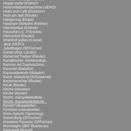
Hopps mobil (Kellner)
Horizontalbohrmaschine (VERO)
Hotel und Café (Eichhorn)
Hubi am Seil (Reuter)
Hängerzug (Engel)
Häschen-Seilbahn (Kellner)
Häschentaxi (Kellner)
Häuschen (C. Fritzsche)
Hühnerhof (Reuter)
Innenhof außen (Cause)
Jeep (VERO)
Jubelbogen (SFFischer)
Kamel (And. Länder)
Kamel mit Treiber (Reuter)
Kanalbrücke, merkwürdige...
Kanone mit Zugmaschine...
Karussel (Matador)
Karusselantrieb (Matador)
Katze, blauohrig (Schowanek)
Kerzenleuchter (Reuter)
Kiosk (Reuter)
Kirche (Hausser)
Kirche (Reuter)
Kirche, mängelbehaftete...
Kirche, transmoslemische...
Kirche? (Burgdorfer)
Kirchlein unbestimmter...
Klein-Sotschi (Spielzeug)
Kleine Burg (SFFischer)
Kleinkind-Fassade (SFFischer)
Kleinsegler (BKF Blumenau)
Kleinstadt (Brandt)