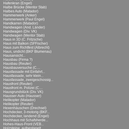
Hafenkran (Engel)
Halbe Brücke (Mentor Stab)
Halbes Auto (Matador)
Hammerwerk (Anker)
Hammerwerk (Paul Engel)
Handkarren (Matador)
Handwagen (And. Länder)
Handwagen (Div. VK)
Handwagen (Mentor Stab)
Haus in 3D (C. Fritzsche)
Haus mit Balkon (SFFischer)
Haus zum Richtfest (Albrecht)
Haus, undicht (BKF Blumenau)
Hausansicht...
Hausbau (Firma ?)
Hausbau (Reuter)
Hausbauversuche (C....
Hausfassade mit Einfahrt...
Hausfassade, sehr klein...
Hausfassade, zweigeschossig...
Hausfront (Reuter)
Hausfront m. Polizei (C....
Hausgrundstück (Div. VK)
Hausser-Auto (Hausser)
Helikopter (Matador)
Helikopter (Reuter)
Hexenhäuschen (Drechsel)
Hochdecker, 3-motorig (BKF...
Hochdecker, landend (Engel)
Hochhaus mit Schafsherde...
Hohes-Haus-Front (VEB...
Holzsteine, aufgestapelt...