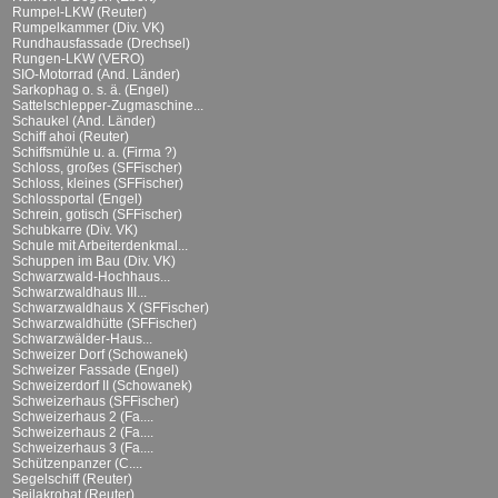
Rumpel-LKW (Reuter)
Rumpelkammer (Div. VK)
Rundhausfassade (Drechsel)
Rungen-LKW (VERO)
SIO-Motorrad (And. Länder)
Sarkophag o. s. ä. (Engel)
Sattelschlepper-Zugmaschine...
Schaukel (And. Länder)
Schiff ahoi (Reuter)
Schiffsmühle u. a. (Firma ?)
Schloss, großes (SFFischer)
Schloss, kleines (SFFischer)
Schlossportal (Engel)
Schrein, gotisch (SFFischer)
Schubkarre (Div. VK)
Schule mit Arbeiterdenkmal...
Schuppen im Bau (Div. VK)
Schwarzwald-Hochhaus...
Schwarzwaldhaus III...
Schwarzwaldhaus X (SFFischer)
Schwarzwaldhütte (SFFischer)
Schwarzwälder-Haus...
Schweizer Dorf (Schowanek)
Schweizer Fassade (Engel)
Schweizerdorf II (Schowanek)
Schweizerhaus (SFFischer)
Schweizerhaus 2 (Fa....
Schweizerhaus 2 (Fa....
Schweizerhaus 3 (Fa....
Schützenpanzer (C....
Segelschiff (Reuter)
Seilakrobat (Reuter)