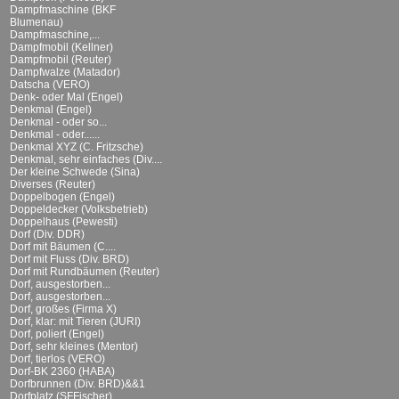
Dampfmaschine (BKF
Blumenau)
Dampfmaschine,...
Dampfmobil (Kellner)
Dampfmobil (Reuter)
Dampfwalze (Matador)
Datscha (VERO)
Denk- oder Mal (Engel)
Denkmal (Engel)
Denkmal - oder so...
Denkmal - oder......
Denkmal XYZ (C. Fritzsche)
Denkmal, sehr einfaches (Div....
Der kleine Schwede (Sina)
Diverses (Reuter)
Doppelbogen (Engel)
Doppeldecker (Volksbetrieb)
Doppelhaus (Pewesti)
Dorf (Div. DDR)
Dorf mit Bäumen (C....
Dorf mit Fluss (Div. BRD)
Dorf mit Rundbäumen (Reuter)
Dorf, ausgestorben...
Dorf, ausgestorben...
Dorf, großes (Firma X)
Dorf, klar: mit Tieren (JURI)
Dorf, poliert (Engel)
Dorf, sehr kleines (Mentor)
Dorf, tierlos (VERO)
Dorf-BK 2360 (HABA)
Dorfbrunnen (Div. BRD)&&1
Dorfplatz (SFFischer)