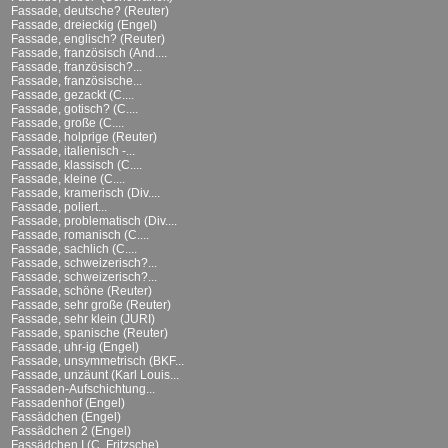
Fassade, deutsche? (Reuter)
Fassade, dreieckig (Engel)
Fassade, englisch? (Reuter)
Fassade, französisch (And....
Fassade, französisch?...
Fassade, französische...
Fassade, gezackt (C....
Fassade, gotisch? (C....
Fassade, große (C....
Fassade, holprige (Reuter)
Fassade, italienisch -...
Fassade, klassisch (C....
Fassade, kleine (C....
Fassade, kramerisch (Div....
Fassade, poliert...
Fassade, problematisch (Div....
Fassade, romanisch (C....
Fassade, sachlich (C....
Fassade, schweizerisch?...
Fassade, schweizerisch?...
Fassade, schöne (Reuter)
Fassade, sehr große (Reuter)
Fassade, sehr klein (JURI)
Fassade, spanische (Reuter)
Fassade, uhr-ig (Engel)
Fassade, unsymmetrisch (BKF...
Fassade, unzäunt (Karl Louis...
Fassaden-Aufschichtung...
Fassadenhof (Engel)
Fassädchen (Engel)
Fassädchen 2 (Engel)
Fassädchen I (C. Fritzsche)