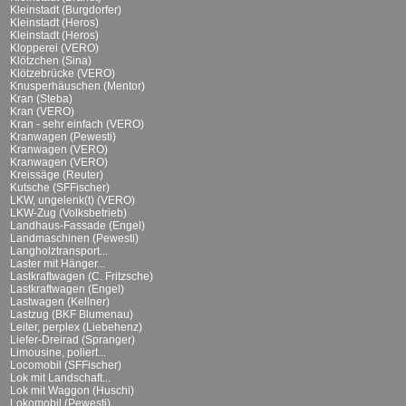
Kleinstadt (Burgdorfer)
Kleinstadt (Heros)
Kleinstadt (Heros)
Klopperei (VERO)
Klötzchen (Sina)
Klötzebrücke (VERO)
Knusperhäuschen (Mentor)
Kran (Steba)
Kran (VERO)
Kran - sehr einfach (VERO)
Kranwagen (Pewesti)
Kranwagen (VERO)
Kranwagen (VERO)
Kreissäge (Reuter)
Kutsche (SFFischer)
LKW, ungelenk(t) (VERO)
LKW-Zug (Volksbetrieb)
Landhaus-Fassade (Engel)
Landmaschinen (Pewesti)
Langholztransport...
Laster mit Hänger...
Lastkraftwagen (C. Fritzsche)
Lastkraftwagen (Engel)
Lastwagen (Kellner)
Lastzug (BKF Blumenau)
Leiter, perplex (Liebehenz)
Liefer-Dreirad (Spranger)
Limousine, poliert...
Locomobil (SFFischer)
Lok mit Landschaft...
Lok mit Waggon (Huschi)
Lokomobil (Pewesti)