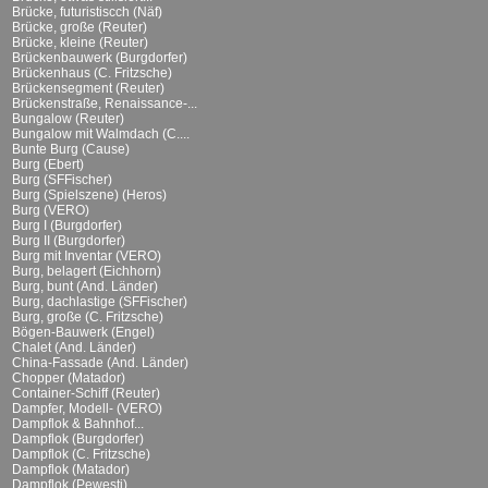
Brücke, futuristiscch (Näf)
Brücke, große (Reuter)
Brücke, kleine (Reuter)
Brückenbauwerk (Burgdorfer)
Brückenhaus (C. Fritzsche)
Brückensegment (Reuter)
Brückenstraße, Renaissance-...
Bungalow (Reuter)
Bungalow mit Walmdach (C....
Bunte Burg (Cause)
Burg (Ebert)
Burg (SFFischer)
Burg (Spielszene) (Heros)
Burg (VERO)
Burg I (Burgdorfer)
Burg II (Burgdorfer)
Burg mit Inventar (VERO)
Burg, belagert (Eichhorn)
Burg, bunt (And. Länder)
Burg, dachlastige (SFFischer)
Burg, große (C. Fritzsche)
Bögen-Bauwerk (Engel)
Chalet (And. Länder)
China-Fassade (And. Länder)
Chopper (Matador)
Container-Schiff (Reuter)
Dampfer, Modell- (VERO)
Dampflok & Bahnhof...
Dampflok (Burgdorfer)
Dampflok (C. Fritzsche)
Dampflok (Matador)
Dampflok (Pewesti)