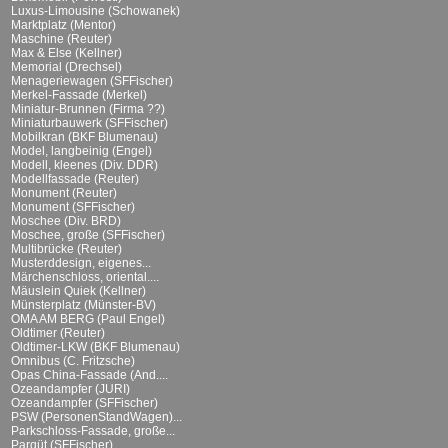
Luxus-Limousine (Schowanek)
Marktplatz (Mentor)
Maschine (Reuter)
Max & Else (Kellner)
Memorial (Drechsel)
Menageriewagen (SFFischer)
Merkel-Fassade (Merkel)
Miniatur-Brunnen (Firma ??)
Miniaturbauwerk (SFFischer)
Mobilkran (BKF Blumenau)
Model, langbeinig (Engel)
Modell, kleenes (Div. DDR)
Modellfassade (Reuter)
Monument (Reuter)
Monument (SFFischer)
Moschee (Div. BRD)
Moschee, große (SFFischer)
Multibrücke (Reuter)
Musterddesign, eigenes...
Märchenschloss, oriental....
Mäuslein Quiek (Kellner)
Münsterplatz (Münster-BV)
OMA AM BERG (Paul Engel)
Oldtimer (Reuter)
Oldtimer-LKW (BKF Blumenau)
Omnibus (C. Fritzsche)
Opas China-Fassade (And....
Ozeandampfer (JURI)
Ozeandampfer (SFFischer)
PSW (PersonenStandWagen)...
Parkschloss-Fassade, große...
Parqüt (SFFischer)