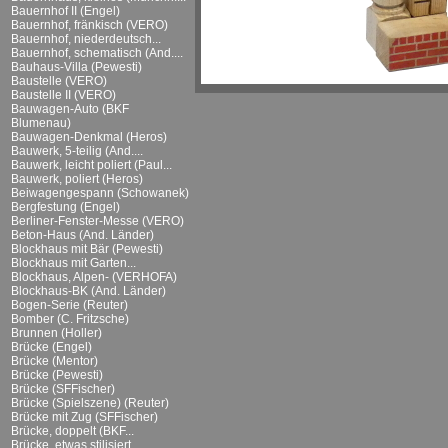
Bauernhof II (Engel)
Bauernhof, fränkisch (VERO)
Bauernhof, niederdeutsch...
Bauernhof, schematisch (And....
Bauhaus-Villa (Pewesti)
Baustelle (VERO)
Baustelle II (VERO)
Bauwagen-Auto (BKF
Blumenau)
Bauwagen-Denkmal (Heros)
Bauwerk, 5-teilig (And....
Bauwerk, leicht poliert (Paul...
Bauwerk, poliert (Heros)
Beiwagengespann (Schowanek)
Bergfestung (Engel)
Berliner-Fenster-Messe (VERO)
Beton-Haus (And. Länder)
Blockhaus mit Bär (Pewesti)
Blockhaus mit Garten...
Blockhaus, Alpen- (VERHOFA)
Blockhaus-BK (And. Länder)
Bogen-Serie (Reuter)
Bomber (C. Fritzsche)
Brunnen (Holler)
Brücke (Engel)
Brücke (Mentor)
Brücke (Pewesti)
Brücke (SFFischer)
Brücke (Spielszene) (Reuter)
Brücke mit Zug (SFFischer)
Brücke, doppelt (BKF...
Brücke, etwas stilisiert...