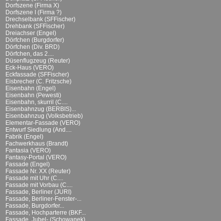
Dorfszene (Firma X)
Dorfszene I (Firma ?)
Drechselbank (SFFischer)
Drehbank (SFFischer)
Dreiachser (Engel)
Dörfchen (Burgdorfer)
Dörfchen (Div. BRD)
Dörfchen, das 2....
Düsenflugzeug (Reuter)
Eck-Haus (VERO)
Eckfassade (SFFischer)
Eisbrecher (C. Fritzsche)
Eisenbahn (Engel)
Eisenbahn (Pewesti)
Eisenbahn, skurril (C....
Eisenbahnzug (BERBIS)...
Eisenbahnzug (Volksbetrieb)
Elementar-Fassade (VERO)
Entwurf Siedlung (And....
Fabrik (Engel)
Fachwerkhaus (Brandt)
Fantasia (VERO)
Fantasy-Portal (VERO)
Fassade (Engel)
Fassade Nr. XX (Reuter)
Fassade mit Uhr (C....
Fassade mit Vorbau (C....
Fassade, Berliner (JURI)
Fassade, Berliner-Fenster-...
Fassade, Burgdorfer...
Fassade, Hochparterre (BKF...
Fassade, Jubel- (Schowanek)