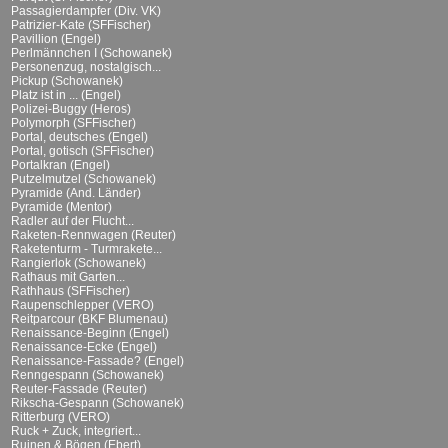
Passagierdampfer (Div. VK)
Patrizier-Kate (SFFischer)
Pavillion (Engel)
Perlmännchen I (Schowanek)
Personenzug, nostalgisch...
Pickup (Schowanek)
Platz ist in ... (Engel)
Polizei-Buggy (Heros)
Polymorph (SFFischer)
Portal, deutsches (Engel)
Portal, gotisch (SFFischer)
Portalkran (Engel)
Putzelmutzel (Schowanek)
Pyramide (And. Länder)
Pyramide (Mentor)
Radler auf der Flucht...
Raketen-Rennwagen (Reuter)
Raketenturm - Turmrakete...
Rangierlok (Schowanek)
Rathaus mit Garten...
Rathhaus (SFFischer)
Raupenschlepper (VERO)
Reitparcour (BKF Blumenau)
Renaissance-Beginn (Engel)
Renaissance-Ecke (Engel)
Renaissance-Fassade? (Engel)
Renngespann (Schowanek)
Reuter-Fassade (Reuter)
Rikscha-Gespann (Schowanek)
Ritterburg (VERO)
Ruck + Zuck, integriert...
Ruinen & Bögen (Ebert)