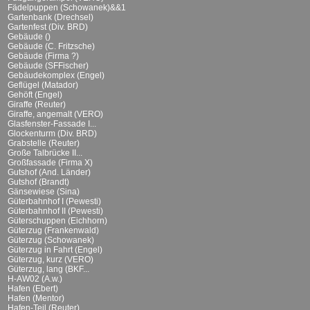
Fädelpuppen (Schowanek)&&1
Gartenbank (Drechsel)
Gartenfest (Div. BRD)
Gebäude ()
Gebäude (C. Fritzsche)
Gebäude (Firma ?)
Gebäude (SFFischer)
Gebäudekomplex (Engel)
Geflügel (Matador)
Gehöft (Engel)
Giraffe (Reuter)
Giraffe, angemalt (VERO)
Glasfenster-Fassade I...
Glockenturm (Div. BRD)
Grabstelle (Reuter)
Große Talbrücke II...
Großfassade (Firma X)
Gutshof (And. Länder)
Gutshof (Brandt)
Gänsewiese (Sina)
Güterbahnhof I (Pewesti)
Güterbahnhof II (Pewesti)
Güterschuppen (Eichhorn)
Güterzug (Frankenwald)
Güterzug (Schowanek)
Güterzug in Fahrt (Engel)
Güterzug, kurz (VERO)
Güterzug, lang (BKF...
H-AW02 (A.w.)
Hafen (Ebert)
Hafen (Mentor)
Hafen-Teil (Reuter)