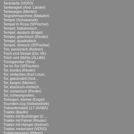
Tankstelle (VERO)
Tankwagen (And. Länder)
Tankwagen (Mentor)
Teigrührmaschine (Matador)
Tempel (Schowanek)
Tempel in Rosa (SFFischer)
Tempel, babylonisch...
Tempel, deutsch (Engel)
Tempel, griechisch (Reuter)
Tempel, quadratisch...
Tempel, römisch (SFFischer)
Tim, persönlich (Kellner)
Tisch und Sessel (Div. VK)
Tisch und Stühle (ALLBA)
Tischgarnitur (Sina)
Tor im Tor (SFFischer)
Tor, buntes (Reuter)
Tor, einfaches (Karl Louis...
Tor, gekünstelt (And....
Tor, karges (Mentor)
Tor, klassisch-römisch...
Tor, romanisch (Reuter)
Tor, schwungvolles...
Torbogen, kleiner (Engel)
Touristen-Zug (Volksbetrieb)
Trabantenstadt 117 (HABA)
Traktor (Baufix)
Traktor mit Bushänger (C....
Traktor mit Fahrer (Reuter)
Traktor mit Hänger (Kellner)
Traktor, motorisiert (VERO)
Traktorgespann (Bittner)