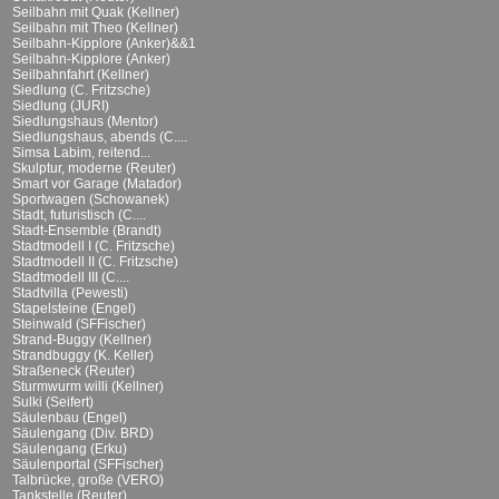
Seilbahn mit Quak (Kellner)
Seilbahn mit Theo (Kellner)
Seilbahn-Kipplore (Anker)&&1
Seilbahn-Kipplore (Anker)
Seilbahnfahrt (Kellner)
Siedlung (C. Fritzsche)
Siedlung (JURI)
Siedlungshaus (Mentor)
Siedlungshaus, abends (C....
Simsa Labim, reitend...
Skulptur, moderne (Reuter)
Smart vor Garage (Matador)
Sportwagen (Schowanek)
Stadt, futuristisch (C....
Stadt-Ensemble (Brandt)
Stadtmodell I (C. Fritzsche)
Stadtmodell II (C. Fritzsche)
Stadtmodell III (C....
Stadtvilla (Pewesti)
Stapelsteine (Engel)
Steinwald (SFFischer)
Strand-Buggy (Kellner)
Strandbuggy (K. Keller)
Straßeneck (Reuter)
Sturmwurm willi (Kellner)
Sulki (Seifert)
Säulenbau (Engel)
Säulengang (Div. BRD)
Säulengang (Erku)
Säulenportal (SFFischer)
Talbrücke, große (VERO)
Tankstelle (Reuter)