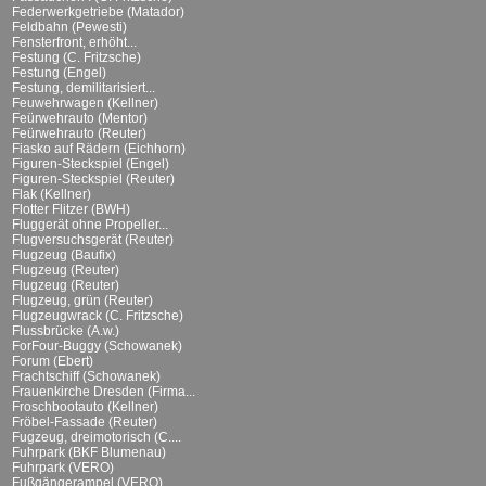
Federwerkgetriebe (Matador)
Feldbahn (Pewesti)
Fensterfront, erhöht...
Festung (C. Fritzsche)
Festung (Engel)
Festung, demilitarisiert...
Feuwehrwagen (Kellner)
Feürwehrauto (Mentor)
Feürwehrauto (Reuter)
Fiasko auf Rädern (Eichhorn)
Figuren-Steckspiel (Engel)
Figuren-Steckspiel (Reuter)
Flak (Kellner)
Flotter Flitzer (BWH)
Fluggerät ohne Propeller...
Flugversuchsgerät (Reuter)
Flugzeug (Baufix)
Flugzeug (Reuter)
Flugzeug (Reuter)
Flugzeug, grün (Reuter)
Flugzeugwrack (C. Fritzsche)
Flussbrücke (A.w.)
ForFour-Buggy (Schowanek)
Forum (Ebert)
Frachtschiff (Schowanek)
Frauenkirche Dresden (Firma...
Froschbootauto (Kellner)
Fröbel-Fassade (Reuter)
Fugzeug, dreimotorisch (C....
Fuhrpark (BKF Blumenau)
Fuhrpark (VERO)
Fußgängerampel (VERO)