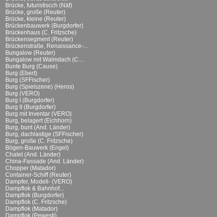
Brücke, futuristiscch (Näf)
Brücke, große (Reuter)
Brücke, kleine (Reuter)
Brückenbauwerk (Burgdorfer)
Brückenhaus (C. Fritzsche)
Brückensegment (Reuter)
Brückenstraße, Renaissance-...
Bungalow (Reuter)
Bungalow mit Walmdach (C....
Bunte Burg (Cause)
Burg (Ebert)
Burg (SFFischer)
Burg (Spielszene) (Heros)
Burg (VERO)
Burg I (Burgdorfer)
Burg II (Burgdorfer)
Burg mit Inventar (VERO)
Burg, belagert (Eichhorn)
Burg, bunt (And. Länder)
Burg, dachlastige (SFFischer)
Burg, große (C. Fritzsche)
Bögen-Bauwerk (Engel)
Chalet (And. Länder)
China-Fassade (And. Länder)
Chopper (Matador)
Container-Schiff (Reuter)
Dampfer, Modell- (VERO)
Dampflok & Bahnhof...
Dampflok (Burgdorfer)
Dampflok (C. Fritzsche)
Dampflok (Matador)
Dampflok (Pewesti)