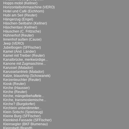
Hopps mobil (Kellner)
Horizontalbohrmaschine (VERO)
Hotel und Café (Eichhorn)
Hubi am Seil (Reuter)
Hängerzug (Engel)
Häschen-Seilbahn (Kellner)
Häschentaxi (Kellner)
Häuschen (C. Fritzsche)
Hühnerhof (Reuter)
Innenhof außen (Cause)
Jeep (VERO)
Jubelbogen (SFFischer)
Kamel (And. Länder)
Kamel mit Treiber (Reuter)
Kanalbrücke, merkwürdige...
Kanone mit Zugmaschine...
Karussel (Matador)
Karusselantrieb (Matador)
Katze, blauohrig (Schowanek)
Kerzenleuchter (Reuter)
Kiosk (Reuter)
Kirche (Hausser)
Kirche (Reuter)
Kirche, mängelbehaftete...
Kirche, transmoslemische...
Kirche? (Burgdorfer)
Kirchlein unbestimmter...
Klein-Sotschi (Spielzeug)
Kleine Burg (SFFischer)
Kleinkind-Fassade (SFFischer)
Kleinsegler (BKF Blumenau)
Kleinstadt (Brandt)