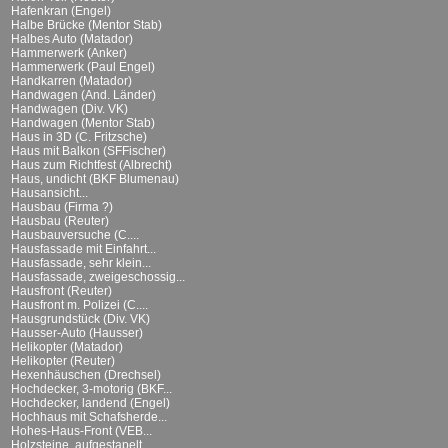
Hafenkran (Engel)
Halbe Brücke (Mentor Stab)
Halbes Auto (Matador)
Hammerwerk (Anker)
Hammerwerk (Paul Engel)
Handkarren (Matador)
Handwagen (And. Länder)
Handwagen (Div. VK)
Handwagen (Mentor Stab)
Haus in 3D (C. Fritzsche)
Haus mit Balkon (SFFischer)
Haus zum Richtfest (Albrecht)
Haus, undicht (BKF Blumenau)
Hausansicht...
Hausbau (Firma ?)
Hausbau (Reuter)
Hausbauversuche (C....
Hausfassade mit Einfahrt...
Hausfassade, sehr klein...
Hausfassade, zweigeschossig...
Hausfront (Reuter)
Hausfront m. Polizei (C....
Hausgrundstück (Div. VK)
Hausser-Auto (Hausser)
Helikopter (Matador)
Helikopter (Reuter)
Hexenhäuschen (Drechsel)
Hochdecker, 3-motorig (BKF...
Hochdecker, landend (Engel)
Hochhaus mit Schafsherde...
Hohes-Haus-Front (VEB...
Holzsteine, aufgestapelt...