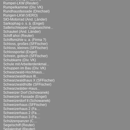
Rumpel-LKW (Reuter)
Rumpelkammer (Div. VK)
Rundhausfassade (Drechsel)
Rungen-LKW (VERO)
SIO-Motorrad (And. Länder)
Sarkophag o. s. ä. (Engel)
Sattelschlepper-Zugmaschine...
Schaukel (And. Länder)
Schiff ahoi (Reuter)
Schiffsmühle u. a. (Firma ?)
Schloss, großes (SFFischer)
Schloss, kleines (SFFischer)
Schlossportal (Engel)
Schrein, gotisch (SFFischer)
Schubkarre (Div. VK)
Schule mit Arbeiterdenkmal...
Schuppen im Bau (Div. VK)
Schwarzwald-Hochhaus...
Schwarzwaldhaus III...
Schwarzwaldhaus X (SFFischer)
Schwarzwaldhütte (SFFischer)
Schwarzwälder-Haus...
Schweizer Dorf (Schowanek)
Schweizer Fassade (Engel)
Schweizerdorf II (Schowanek)
Schweizerhaus (SFFischer)
Schweizerhaus 2 (Fa....
Schweizerhaus 2 (Fa....
Schweizerhaus 3 (Fa....
Schützenpanzer (C....
Segelschiff (Reuter)
Seilakrobat (Reuter)