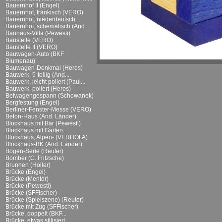
Bauernhof II (Engel)
Bauernhof, fränkisch (VERO)
Bauernhof, niederdeutsch...
Bauernhof, schematisch (And....
Bauhaus-Villa (Pewesti)
Baustelle (VERO)
Baustelle II (VERO)
Bauwagen-Auto (BKF
Blumenau)
Bauwagen-Denkmal (Heros)
Bauwerk, 5-teilig (And....
Bauwerk, leicht poliert (Paul...
Bauwerk, poliert (Heros)
Beiwagengespann (Schowanek)
Bergfestung (Engel)
Berliner-Fenster-Messe (VERO)
Beton-Haus (And. Länder)
Blockhaus mit Bär (Pewesti)
Blockhaus mit Garten...
Blockhaus, Alpen- (VERHOFA)
Blockhaus-BK (And. Länder)
Bogen-Serie (Reuter)
Bomber (C. Fritzsche)
Brunnen (Holler)
Brücke (Engel)
Brücke (Mentor)
Brücke (Pewesti)
Brücke (SFFischer)
Brücke (Spielszene) (Reuter)
Brücke mit Zug (SFFischer)
Brücke, doppelt (BKF...
Brücke, etwas stilisiert...