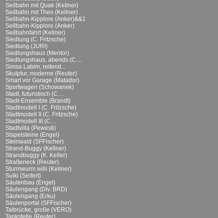
Seilbahn mit Quak (Kellner)
Seilbahn mit Theo (Kellner)
Seilbahn-Kipplore (Anker)&&1
Seilbahn-Kipplore (Anker)
Seilbahnfahrt (Kellner)
Siedlung (C. Fritzsche)
Siedlung (JURI)
Siedlungshaus (Mentor)
Siedlungshaus, abends (C....
Simsa Labim, reitend...
Skulptur, moderne (Reuter)
Smart vor Garage (Matador)
Sportwagen (Schowanek)
Stadt, futuristisch (C....
Stadt-Ensemble (Brandt)
Stadtmodell I (C. Fritzsche)
Stadtmodell II (C. Fritzsche)
Stadtmodell III (C....
Stadtvilla (Pewesti)
Stapelsteine (Engel)
Steinwald (SFFischer)
Strand-Buggy (Kellner)
Strandbuggy (K. Keller)
Straßeneck (Reuter)
Sturmwurm willi (Kellner)
Sulki (Seifert)
Säulenbau (Engel)
Säulengang (Div. BRD)
Säulengang (Erku)
Säulenportal (SFFischer)
Talbrücke, große (VERO)
Tankstelle (Reuter)