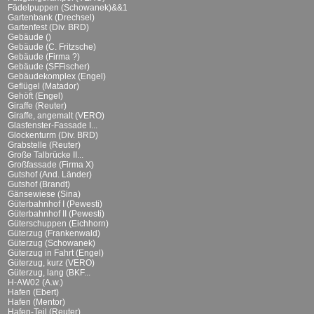
Fädelpuppen (Schowanek)&&1
Gartenbank (Drechsel)
Gartenfest (Div. BRD)
Gebäude ()
Gebäude (C. Fritzsche)
Gebäude (Firma ?)
Gebäude (SFFischer)
Gebäudekomplex (Engel)
Geflügel (Matador)
Gehöft (Engel)
Giraffe (Reuter)
Giraffe, angemalt (VERO)
Glasfenster-Fassade I...
Glockenturm (Div. BRD)
Grabstelle (Reuter)
Große Talbrücke II...
Großfassade (Firma X)
Gutshof (And. Länder)
Gutshof (Brandt)
Gänsewiese (Sina)
Güterbahnhof I (Pewesti)
Güterbahnhof II (Pewesti)
Güterschuppen (Eichhorn)
Güterzug (Frankenwald)
Güterzug (Schowanek)
Güterzug in Fahrt (Engel)
Güterzug, kurz (VERO)
Güterzug, lang (BKF...
H-AW02 (A.w.)
Hafen (Ebert)
Hafen (Mentor)
Hafen-Teil (Reuter)