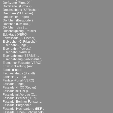
Dorfszene (Firma X)
Dorfszene I (Firma ?)
Drechselbank (SFFischer)
Drehbank (SFFischer)
Dreiachser (Engel)
Dörfchen (Burgdorfer)
Dörfchen (Div. BRD)
Dörfchen, das 2....
Düsenflugzeug (Reuter)
Eck-Haus (VERO)
Eckfassade (SFFischer)
Eisbrecher (C. Fritzsche)
Eisenbahn (Engel)
Eisenbahn (Pewesti)
Eisenbahn, skurril (C....
Eisenbahnzug (BERBIS)...
Eisenbahnzug (Volksbetrieb)
Elementar-Fassade (VERO)
Entwurf Siedlung (And....
Fabrik (Engel)
Fachwerkhaus (Brandt)
Fantasia (VERO)
Fantasy-Portal (VERO)
Fassade (Engel)
Fassade Nr. XX (Reuter)
Fassade mit Uhr (C....
Fassade mit Vorbau (C....
Fassade, Berliner (JURI)
Fassade, Berliner-Fenster-...
Fassade, Burgdorfer...
Fassade, Hochparterre (BKF...
Fassade, Jubel- (Schowanek)