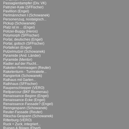
Passagierdampfer (Div. VK)
Patrizier-Kate (SFFischer)
Pavillion (Engel)
Perlmännchen I (Schowanek)
Personenzug, nostalgisch...
Pickup (Schowanek)
Platz ist in ... (Engel)
Polizei-Buggy (Heros)
Polymorph (SFFischer)
Portal, deutsches (Engel)
Portal, gotisch (SFFischer)
Portalkran (Engel)
Putzelmutzel (Schowanek)
Pyramide (And. Länder)
Pyramide (Mentor)
Radler auf der Flucht...
Raketen-Rennwagen (Reuter)
Raketenturm - Turmrakete...
Rangierlok (Schowanek)
Rathaus mit Garten...
Rathhaus (SFFischer)
Raupenschlepper (VERO)
Reitparcour (BKF Blumenau)
Renaissance-Beginn (Engel)
Renaissance-Ecke (Engel)
Renaissance-Fassade? (Engel)
Renngespann (Schowanek)
Reuter-Fassade (Reuter)
Rikscha-Gespann (Schowanek)
Ritterburg (VERO)
Ruck + Zuck, integriert...
Ruinen & Bögen (Ebert)