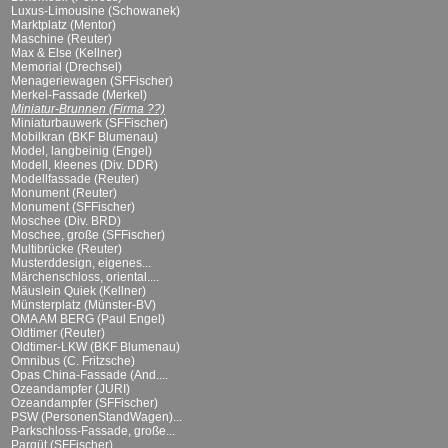
Luxus-Limousine (Schowanek)
Marktplatz (Mentor)
Maschine (Reuter)
Max & Else (Kellner)
Memorial (Drechsel)
Menageriewagen (SFFischer)
Merkel-Fassade (Merkel)
Miniatur-Brunnen (Firma ??)
Miniaturbauwerk (SFFischer)
Mobilkran (BKF Blumenau)
Model, langbeinig (Engel)
Modell, kleenes (Div. DDR)
Modellfassade (Reuter)
Monument (Reuter)
Monument (SFFischer)
Moschee (Div. BRD)
Moschee, große (SFFischer)
Multibrücke (Reuter)
Musterddesign, eigenes...
Märchenschloss, oriental....
Mäuslein Quiek (Kellner)
Münsterplatz (Münster-BV)
OMA AM BERG (Paul Engel)
Oldtimer (Reuter)
Oldtimer-LKW (BKF Blumenau)
Omnibus (C. Fritzsche)
Opas China-Fassade (And....
Ozeandampfer (JURI)
Ozeandampfer (SFFischer)
PSW (PersonenStandWagen)...
Parkschloss-Fassade, große...
Parqüt (SFFischer)