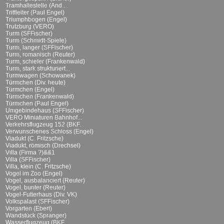
Tramhaltestelle (And....
Trittleiter (Paul Engel)
Triumphbogen (Engel)
Trutzburg (VERO)
Turm (SFFischer)
Turm (Schmidt-Spiele)
Turm, langer (SFFischer)
Turm, romanisch (Reuter)
Turm, schiefer (Frankenwald)
Turm, stark strukturiert...
Turmwagen (Schowanek)
Türmchen (Div. heute)
Türmchen (Engel)
Türmchen (Frankenwald)
Türmchen (Paul Engel)
Umgebindehaus (SFFischer)
VERO Miniaturen Bahnhof...
Verkehrsflugzeug 152 (BKF...
Verwunschenes Schloss (Engel)
Viadukt (C. Fritzsche)
Viadukt, römisch (Drechsel)
Villa (Firma ?)&&1
Villa (SFFischer)
Villa, klein (C. Fritzsche)
Vogel im Zoo (Engel)
Vogel, ausbalanciert (Reuter)
Vogel, bunter (Reuter)
Vogel-Futterhaus (Div. VK)
Volkspalast (SFFischer)
Vorgarten (Ebert)
Wandstück (Spranger)
Wasserflugzeug (BKF