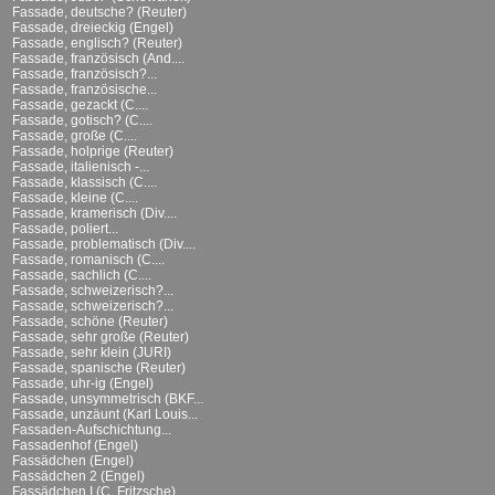
Fassade, deutsche? (Reuter)
Fassade, dreieckig (Engel)
Fassade, englisch? (Reuter)
Fassade, französisch (And....
Fassade, französisch?...
Fassade, französische...
Fassade, gezackt (C....
Fassade, gotisch? (C....
Fassade, große (C....
Fassade, holprige (Reuter)
Fassade, italienisch -...
Fassade, klassisch (C....
Fassade, kleine (C....
Fassade, kramerisch (Div....
Fassade, poliert...
Fassade, problematisch (Div....
Fassade, romanisch (C....
Fassade, sachlich (C....
Fassade, schweizerisch?...
Fassade, schweizerisch?...
Fassade, schöne (Reuter)
Fassade, sehr große (Reuter)
Fassade, sehr klein (JURI)
Fassade, spanische (Reuter)
Fassade, uhr-ig (Engel)
Fassade, unsymmetrisch (BKF...
Fassade, unzäunt (Karl Louis...
Fassaden-Aufschichtung...
Fassadenhof (Engel)
Fassädchen (Engel)
Fassädchen 2 (Engel)
Fassädchen I (C. Fritzsche)