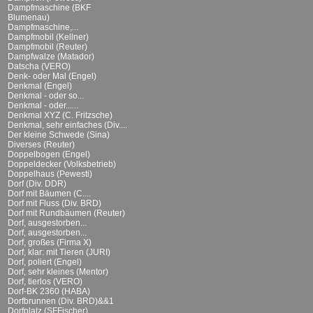
Dampfmaschine (BKF
Blumenau)
Dampfmaschine,...
Dampfmobil (Kellner)
Dampfmobil (Reuter)
Dampfwalze (Matador)
Datscha (VERO)
Denk- oder Mal (Engel)
Denkmal (Engel)
Denkmal - oder so...
Denkmal - oder......
Denkmal XYZ (C. Fritzsche)
Denkmal, sehr einfaches (Div....
Der kleine Schwede (Sina)
Diverses (Reuter)
Doppelbogen (Engel)
Doppeldecker (Volksbetrieb)
Doppelhaus (Pewesti)
Dorf (Div. DDR)
Dorf mit Bäumen (C....
Dorf mit Fluss (Div. BRD)
Dorf mit Rundbäumen (Reuter)
Dorf, ausgestorben...
Dorf, ausgestorben...
Dorf, großes (Firma X)
Dorf, klar: mit Tieren (JURI)
Dorf, poliert (Engel)
Dorf, sehr kleines (Mentor)
Dorf, tierlos (VERO)
Dorf-BK 2360 (HABA)
Dorfbrunnen (Div. BRD)&&1
Dorfplatz (SFFischer)