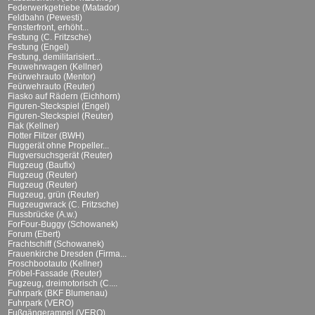
Federwerkgetriebe (Matador)
Feldbahn (Pewesti)
Fensterfront, erhöht...
Festung (C. Fritzsche)
Festung (Engel)
Festung, demilitarisiert...
Feuwehrwagen (Kellner)
Feürwehrauto (Mentor)
Feürwehrauto (Reuter)
Fiasko auf Rädern (Eichhorn)
Figuren-Steckspiel (Engel)
Figuren-Steckspiel (Reuter)
Flak (Kellner)
Flotter Flitzer (BWH)
Fluggerät ohne Propeller...
Flugversuchsgerät (Reuter)
Flugzeug (Baufix)
Flugzeug (Reuter)
Flugzeug (Reuter)
Flugzeug, grün (Reuter)
Flugzeugwrack (C. Fritzsche)
Flussbrücke (A.w.)
ForFour-Buggy (Schowanek)
Forum (Ebert)
Frachtschiff (Schowanek)
Frauenkirche Dresden (Firma...
Froschbootauto (Kellner)
Fröbel-Fassade (Reuter)
Fugzeug, dreimotorisch (C....
Fuhrpark (BKF Blumenau)
Fuhrpark (VERO)
Fußgängerampel (VERO)