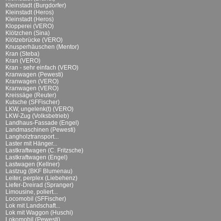
Kleinstadt (Burgdorfer)
Kleinstadt (Heros)
Kleinstadt (Heros)
Klopperei (VERO)
Klötzchen (Sina)
Klötzebrücke (VERO)
Knusperhäuschen (Mentor)
Kran (Steba)
Kran (VERO)
Kran - sehr einfach (VERO)
Kranwagen (Pewesti)
Kranwagen (VERO)
Kranwagen (VERO)
Kreissäge (Reuter)
Kutsche (SFFischer)
LKW, ungelenk(t) (VERO)
LKW-Zug (Volksbetrieb)
Landhaus-Fassade (Engel)
Landmaschinen (Pewesti)
Langholztransport...
Laster mit Hänger...
Lastkraftwagen (C. Fritzsche)
Lastkraftwagen (Engel)
Lastwagen (Kellner)
Lastzug (BKF Blumenau)
Leiter, perplex (Liebehenz)
Liefer-Dreirad (Spranger)
Limousine, poliert...
Locomobil (SFFischer)
Lok mit Landschaft...
Lok mit Waggon (Huschi)
Lokomobil (Pewesti)