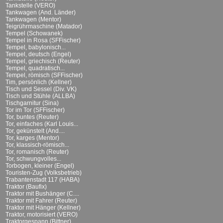
Tankstelle (VERO)
Tankwagen (And. Länder)
Tankwagen (Mentor)
Teigrührmaschine (Matador)
Tempel (Schowanek)
Tempel in Rosa (SFFischer)
Tempel, babylonisch...
Tempel, deutsch (Engel)
Tempel, griechisch (Reuter)
Tempel, quadratisch...
Tempel, römisch (SFFischer)
Tim, persönlich (Kellner)
Tisch und Sessel (Div. VK)
Tisch und Stühle (ALLBA)
Tischgarnitur (Sina)
Tor im Tor (SFFischer)
Tor, buntes (Reuter)
Tor, einfaches (Karl Louis...
Tor, gekünstelt (And....
Tor, karges (Mentor)
Tor, klassisch-römisch...
Tor, romanisch (Reuter)
Tor, schwungvolles...
Torbogen, kleiner (Engel)
Touristen-Zug (Volksbetrieb)
Trabantenstadt 117 (HABA)
Traktor (Baufix)
Traktor mit Bushänger (C....
Traktor mit Fahrer (Reuter)
Traktor mit Hänger (Kellner)
Traktor, motorisiert (VERO)
Traktorgespann (Bittner)