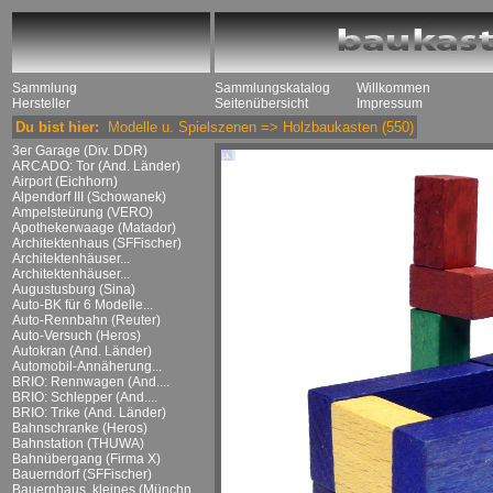
Sammlung
Sammlungskatalog
Willkommen
Hersteller
Seitenübersicht
Impressum
Du bist hier:
Modelle u. Spielszenen
=>
Holzbaukasten
(550)
3er Garage (Div. DDR)
ARCADO: Tor (And. Länder)
Airport (Eichhorn)
Alpendorf III (Schowanek)
Ampelsteürung (VERO)
Apothekerwaage (Matador)
Architektenhaus (SFFischer)
Architektenhäuser...
Architektenhäuser...
Augustusburg (Sina)
Auto-BK für 6 Modelle...
Auto-Rennbahn (Reuter)
Auto-Versuch (Heros)
Autokran (And. Länder)
Automobil-Annäherung...
BRIO: Rennwagen (And....
BRIO: Schlepper (And....
BRIO: Trike (And. Länder)
Bahnschranke (Heros)
Bahnstation (THUWA)
Bahnübergang (Firma X)
Bauerndorf (SFFischer)
Bauernhaus, kleines (Münchn....