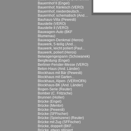
Bauernhof II (Engel)
Bauernhof, fränkisch (VERO)
Bauernhof, niederdeutsch...
Bauernhof, schematisch (And....
Bauhaus-Villa (Pewesti)
Baustelle (VERO)
Baustelle II (VERO)
Bauwagen-Auto (BKF
Blumenau)
Bauwagen-Denkmal (Heros)
Bauwerk, 5-teilig (And....
Bauwerk, leicht poliert (Paul...
Bauwerk, poliert (Heros)
Beiwagengespann (Schowanek)
Bergfestung (Engel)
Berliner-Fenster-Messe (VERO)
Beton-Haus (And. Länder)
Blockhaus mit Bär (Pewesti)
Blockhaus mit Garten...
Blockhaus, Alpen- (VERHOFA)
Blockhaus-BK (And. Länder)
Bogen-Serie (Reuter)
Bomber (C. Fritzsche)
Brunnen (Holler)
Brücke (Engel)
Brücke (Mentor)
Brücke (Pewesti)
Brücke (SFFischer)
Brücke (Spielszene) (Reuter)
Brücke mit Zug (SFFischer)
Brücke, doppelt (BKF...
Brücke, etwas stilisiert...