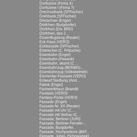
Dorfszene (Firma X)
Dorfszene I (Firma ?)
Drechselbank (SFFischer)
Drehbank (SFFischer)
Dreiachser (Engel)
Dörfchen (Burgdorfer)
Dörfchen (Div. BRD)
Dörfchen, das 2....
Düsenflugzeug (Reuter)
Eck-Haus (VERO)
Eckfassade (SFFischer)
Eisbrecher (C. Fritzsche)
Eisenbahn (Engel)
Eisenbahn (Pewesti)
Eisenbahn, skurril (C....
Eisenbahnzug (BERBIS)...
Eisenbahnzug (Volksbetrieb)
Elementar-Fassade (VERO)
Entwurf Siedlung (And....
Fabrik (Engel)
Fachwerkhaus (Brandt)
Fantasia (VERO)
Fantasy-Portal (VERO)
Fassade (Engel)
Fassade Nr. XX (Reuter)
Fassade mit Uhr (C....
Fassade mit Vorbau (C....
Fassade, Berliner (JURI)
Fassade, Berliner-Fenster-...
Fassade, Burgdorfer...
Fassade, Hochparterre (BKF...
Fassade, Jubel- (Schowanek)