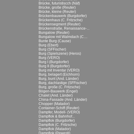
Brücke, futuristiscch (Näf)
Brücke, große (Reuter)
Brücke, kleine (Reuter)
Brückenbauwerk (Burgdorfer)
Brückenhaus (C. Fritzsche)
Brückensegment (Reuter)
Brückenstraße, Renaissance-...
Bungalow (Reuter)
Bungalow mit Walmdach (C....
Bunte Burg (Cause)
Burg (Ebert)
Burg (SFFischer)
Burg (Spielszene) (Heros)
Burg (VERO)
Burg I (Burgdorfer)
Burg II (Burgdorfer)
Burg mit Inventar (VERO)
Burg, belagert (Eichhorn)
Burg, bunt (And. Länder)
Burg, dachlastige (SFFischer)
Burg, große (C. Fritzsche)
Bögen-Bauwerk (Engel)
Chalet (And. Länder)
China-Fassade (And. Länder)
Chopper (Matador)
Container-Schiff (Reuter)
Dampfer, Modell- (VERO)
Dampflok & Bahnhof...
Dampflok (Burgdorfer)
Dampflok (C. Fritzsche)
Dampflok (Matador)
Dampflok (Pewesti)