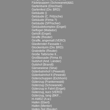
Fädelpuppen (Schowanek)&&1
Gartenbank (Drechsel)
Gartenfest (Div. BRD)
Gebäude ()
Gebäude (C. Fritzsche)
Gebäude (Firma ?)
Gebäude (SFFischer)
Gebäudekomplex (Engel)
Geflügel (Matador)
Gehöft (Engel)
Giraffe (Reuter)
Giraffe, angemalt (VERO)
Glasfenster-Fassade I...
Glockenturm (Div. BRD)
Grabstelle (Reuter)
Große Talbrücke II...
Großfassade (Firma X)
Gutshof (And. Länder)
Gutshof (Brandt)
Gänsewiese (Sina)
Güterbahnhof I (Pewesti)
Güterbahnhof II (Pewesti)
Güterschuppen (Eichhorn)
Güterzug (Frankenwald)
Güterzug (Schowanek)
Güterzug in Fahrt (Engel)
Güterzug, kurz (VERO)
Güterzug, lang (BKF...
H-AW02 (A.w.)
Hafen (Ebert)
Hafen (Mentor)
Hafen-Teil (Reuter)