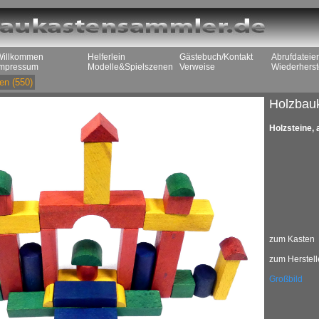
Willkommen
Helferlein
Gästebuch/Kontakt
Abrufdateie
Impressum
Modelle&Spielszenen
Verweise
Wiederherst
en
(550)
Holzbau
Holzsteine, 
zum Kasten
zum Herstell
Großbild