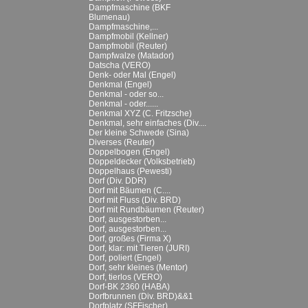
Dampfmaschine (BKF
Blumenau)
Dampfmaschine,...
Dampfmobil (Kellner)
Dampfmobil (Reuter)
Dampfwalze (Matador)
Datscha (VERO)
Denk- oder Mal (Engel)
Denkmal (Engel)
Denkmal - oder so...
Denkmal - oder......
Denkmal XYZ (C. Fritzsche)
Denkmal, sehr einfaches (Div....
Der kleine Schwede (Sina)
Diverses (Reuter)
Doppelbogen (Engel)
Doppeldecker (Volksbetrieb)
Doppelhaus (Pewesti)
Dorf (Div. DDR)
Dorf mit Bäumen (C....
Dorf mit Fluss (Div. BRD)
Dorf mit Rundbäumen (Reuter)
Dorf, ausgestorben...
Dorf, ausgestorben...
Dorf, großes (Firma X)
Dorf, klar: mit Tieren (JURI)
Dorf, poliert (Engel)
Dorf, sehr kleines (Mentor)
Dorf, tierlos (VERO)
Dorf-BK 2360 (HABA)
Dorfbrunnen (Div. BRD)&&1
Dorfplatz (SFFischer)