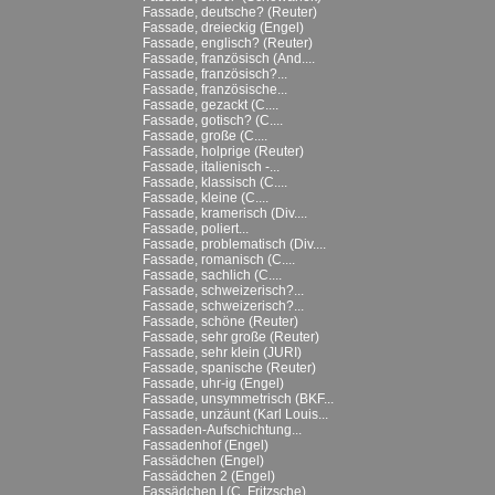
Fassade, deutsche? (Reuter)
Fassade, dreieckig (Engel)
Fassade, englisch? (Reuter)
Fassade, französisch (And....
Fassade, französisch?...
Fassade, französische...
Fassade, gezackt (C....
Fassade, gotisch? (C....
Fassade, große (C....
Fassade, holprige (Reuter)
Fassade, italienisch -...
Fassade, klassisch (C....
Fassade, kleine (C....
Fassade, kramerisch (Div....
Fassade, poliert...
Fassade, problematisch (Div....
Fassade, romanisch (C....
Fassade, sachlich (C....
Fassade, schweizerisch?...
Fassade, schweizerisch?...
Fassade, schöne (Reuter)
Fassade, sehr große (Reuter)
Fassade, sehr klein (JURI)
Fassade, spanische (Reuter)
Fassade, uhr-ig (Engel)
Fassade, unsymmetrisch (BKF...
Fassade, unzäunt (Karl Louis...
Fassaden-Aufschichtung...
Fassadenhof (Engel)
Fassädchen (Engel)
Fassädchen 2 (Engel)
Fassädchen I (C. Fritzsche)