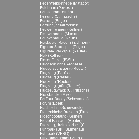
Federwerkgetriebe (Matador)
Feldbahn (Pewesti)
Fensterfront, erhöht...
Festung (C. Fritzsche)
Festung (Engel)
Festung, demilitarisiert...
Feuwehrwagen (Kellner)
Feürwehrauto (Mentor)
Feürwehrauto (Reuter)
Fiasko auf Rädern (Eichhorn)
Figuren-Steckspiel (Engel)
Figuren-Steckspiel (Reuter)
Flak (Kellner)
Flotter Flitzer (BWH)
Fluggerät ohne Propeller...
Flugversuchsgerät (Reuter)
Flugzeug (Baufix)
Flugzeug (Reuter)
Flugzeug (Reuter)
Flugzeug, grün (Reuter)
Flugzeugwrack (C. Fritzsche)
Flussbrücke (A.w.)
ForFour-Buggy (Schowanek)
Forum (Ebert)
Frachtschiff (Schowanek)
Frauenkirche Dresden (Firma...
Froschbootauto (Kellner)
Fröbel-Fassade (Reuter)
Fugzeug, dreimotorisch (C....
Fuhrpark (BKF Blumenau)
Fuhrpark (VERO)
Fußgängerampel (VERO)