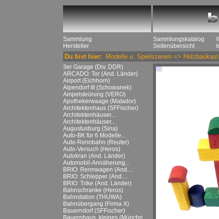
Sammlung
Sammlungskatalog
Hersteller
Seitenübersicht
Du bist hier:
Modelle u. Spielszenen
=>
Holzbaukast
3er Garage (Div. DDR)
ARCADO: Tor (And. Länder)
Airport (Eichhorn)
Alpendorf III (Schowanek)
Ampelsteürung (VERO)
Apothekerwaage (Matador)
Architektenhaus (SFFischer)
Architektenhäuser...
Architektenhäuser...
Augustusburg (Sina)
Auto-BK für 6 Modelle...
Auto-Rennbahn (Reuter)
Auto-Versuch (Heros)
Autokran (And. Länder)
Automobil-Annäherung...
BRIO: Rennwagen (And....
BRIO: Schlepper (And....
BRIO: Trike (And. Länder)
Bahnschranke (Heros)
Bahnstation (THUWA)
Bahnübergang (Firma X)
Bauerndorf (SFFischer)
Bauernhaus, kleines (Münchn....