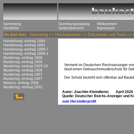
Sammlung
Sammlungskatalog
Willkommen
Hersteller
Seitenübersicht
Impressum
Du bist hier:
Sammlung
=>
Holzbaukasten
=>
Dokumente und Texte
=>
Handelsreg.-eintrag 1884
Handelsreg.-eintrag 1892
Handelsreg.-eintrag 1899-7
Handelsreg.-eintrag 1899-1
Musterreg.-eintrag 1900
Musterreg.-eintrag 1905
Vermerk im Deutschen Reichsanzeiger vom
Musterreg.-eintrag 1905-10
lässt einen Gebrauchsmusterschutz für Geb
Musterreg.-eintrag 1906
Musterreg.-eintrag 1907
Der Schutz bezieht sich offenbar auf Baukä
Musterreg.-eintrag 1907
Warenz.-eintrag 1908
Musterreg.-eintrag 1932
Autor: Joachim Kleindienst April 2026
Quelle: Deutscher Reichs-Anzeiger und Kö
zum Herstellerprofil