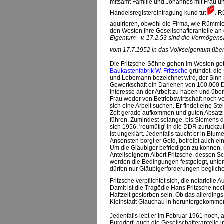
mitsamt Familie und Johannes mit Frau un
Handelsregistereintragung kund tut
. R
aquirieren, obwohl die Firma, wie Rümmler
den Westen ihre Gesellschafteranteile an 
Eigentum - v. 17.2.53 sind die Vermögen
vom 17.7.1952 in das Volkseigentum überg
Die Fritzsche-Söhne gehen im Westen ge
Baukastenfabrik W. Fritzsche
gründet, die 
und Lebemann bezeichnet wird, der Sinn n
Gewerkschaft ein Darlehen von 100.000 D
Interesse an der Arbeit zu haben und über
Frau weder von Betriebswirtschaft noch v
sich eine Arbeit suchen. Er findet eine S
Zeit gerade aufkommen und guten Absatz f
führen. Zumindest solange, bis Siemens d
sich 1956, 'reumütig' in die DDR zurückz
ist ungeklärt. Jedenfalls taucht er in B
Ansonsten borgt er Geld, betreibt auch ei
Um die Gläubiger befriedigen zu können,
Anteilseignern Albert Fritzsche, dessen 
werden die Bedingungen festgelegt, unte
dürfen nur Gläubigerforderungen beglich
Fritzsche verpflichtet sich, die notariel
Damit ist die Tragödie Hans Fritzsche noch
Haftzeit gestorben sein. Ob das allerding
Kleinstadt Glauchau in heruntergekommen
Jedenfalls lebt er im Februar 1961 noch, 
Burgdorf, auch die Gesellschafteranteile 