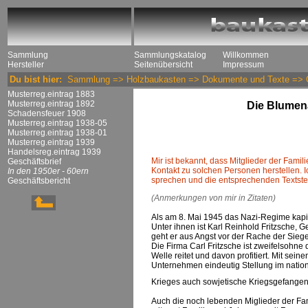
Sammlung
Sammlungskatalog
Willkommen
Hersteller
Seitenübersicht
Impressum
Du bist hier:
Sammlung
=>
Holzbaukasten
=>
Dokumente und Texte
=>
Musterreg.eintrag 1883
Musterreg.eintrag 1892
Die Blumena
Schadensfeuer 1908
Musterreg.eintrag 1938-05
Musterreg.eintrag 1938-01
Musterreg.eintrag 1939
Handelsreg.eintrag 1939
Mir ist bekannt, dass Mitglieder der Famil
Geschäftsbrief
Kontakt zu solchen Personen herstellen. Ich
In den 1950er - 60ern
sprechen und die entsprechenden Textstel
Geschäftsbericht
(Anmerkungen von mir in Zitaten)
Als am 8. Mai 1945 das Nazi-Regime kapitul
Unter ihnen ist Karl Reinhold Fritzsche, 
geht er aus Angst vor der Rache der Siege
Die Firma Carl Fritzsche ist zweifelsohne
Welle reitet und davon profitiert. Mit sei
Unternehmen eindeutig Stellung im natio
Krieges auch sowjetische Kriegsgefangene
Auch die noch lebenden Miglieder der Fami