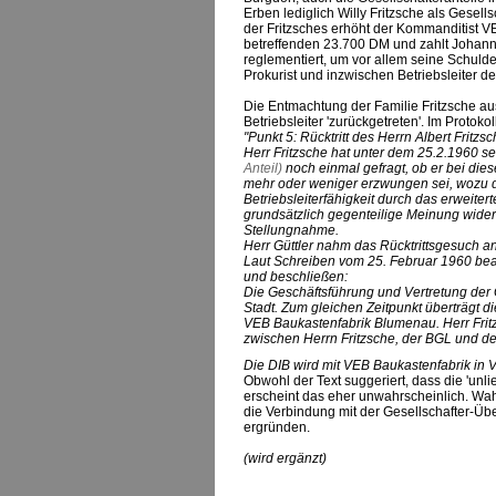
Erben lediglich Willy Fritzsche als Gesel
der Fritzsches erhöht der Kommanditist V
betreffenden 23.700 DM und zahlt Johannes
reglementiert, um vor allem seine Schulden
Prokurist und inzwischen Betriebsleiter 
Die Entmachtung der Familie Fritzsche aus
Betriebsleiter 'zurückgetreten'. Im Protok
"Punkt 5: Rücktritt des Herrn Albert Fritzs
Herr Fritzsche hat unter dem 25.2.1960 sei
Anteil)
noch einmal gefragt, ob er bei die
mehr oder weniger erzwungen sei, wozu d
Betriebsleiterfähigkeit durch das erweiter
grundsätzlich gegenteilige Meinung wider 
Stellungnahme.
Herr Güttler nahm das Rücktrittsgesuch a
Laut Schreiben vom 25. Februar 1960 bean
und beschließen:
Die Geschäftsführung und Vertretung der 
Stadt. Zum gleichen Zeitpunkt überträgt d
VEB Baukastenfabrik Blumenau. Herr Fritzs
zwischen Herrn Fritzsche, der BGL und d
Die DIB wird mit VEB Baukastenfabrik in V
Obwohl der Text suggeriert, dass die 'un
erscheint das eher unwahrscheinlich. Wahr
die Verbindung mit der Gesellschafter-Übe
ergründen.
(wird ergänzt)