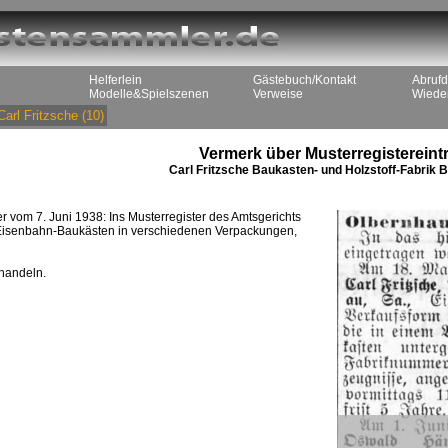
Helferlein
Gästebuch/Kontakt
Abrufd
Modelle&Spielszenen
Verweise
Wieder
Carl Fritzsche
(10)
Vermerk über Musterregistereint
Carl Fritzsche Baukasten- und Holzstoff-Fabrik
vom 7. Juni 1938: Ins Musterregister des Amtsgerichts
Eisenbahn-Baukästen in verschiedenen Verpackungen,
handeln.