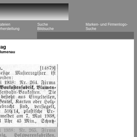
ateien
Suche
Marken- und Firmenlogo-
herstellung
Bildsuche
Suche
rag
 Blumenau