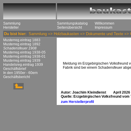
Sammlung
Sammlungskatalog
Willkommen
Hersteller
Seitenübersicht
Impressum
Du bist hier:
Sammlung
=>
Holzbaukasten
=>
Dokumente und Texte
=>
Musterreg.eintrag 1883
Musterreg.eintrag 1892
Schadensfeuer 1908
Musterreg.eintrag 1938-05
Musterreg.eintrag 1938-01
Musterreg.eintrag 1939
Meldung im Erzgebirgischen Volksfreund v
Handelsreg.eintrag 1939
Fabrik sind bei einem Schadensfeuer abge
Geschäftsbrief
In den 1950er - 60ern
Geschäftsbericht
Autor: Joachim Kleindienst April 2026
Quelle: Erzgebirgischen Volksfreund vom 7
zum Herstellerprofil