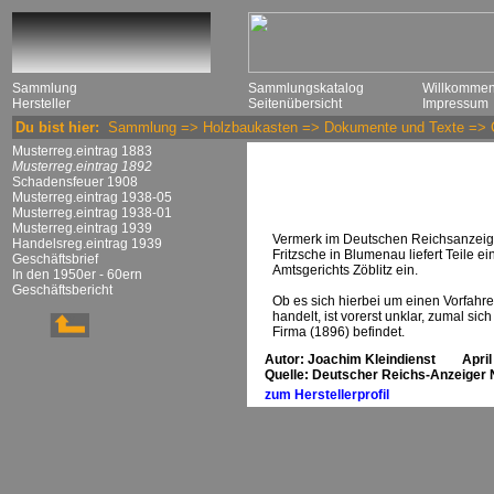
Sammlung
Sammlungskatalog
Willkomme
Hersteller
Seitenübersicht
Impressum
Du bist hier:
Sammlung
=>
Holzbaukasten
=>
Dokumente und Texte
=>
Musterreg.eintrag 1883
Musterreg.eintrag 1892
Schadensfeuer 1908
Musterreg.eintrag 1938-05
Musterreg.eintrag 1938-01
Musterreg.eintrag 1939
Vermerk im Deutschen Reichsanzeiger 
Handelsreg.eintrag 1939
Fritzsche in Blumenau liefert Teile 
Geschäftsbrief
Amtsgerichts Zöblitz ein.
In den 1950er - 60ern
Geschäftsbericht
Ob es sich hierbei um einen Vorfahr
handelt, ist vorerst unklar, zumal 
Firma (1896) befindet.
Autor: Joachim Kleindienst April
Quelle: Deutscher Reichs-Anzeiger N
zum Herstellerprofil