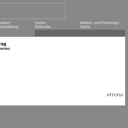
ateien
Suche
Marken- und Firmenlogo-
rherstellung
Bildsuche
Suche
rag
umenau
HTT-CF10