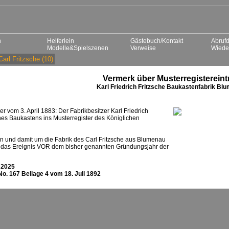
n
Helferlein
Gästebuch/Kontakt
Abrufd
Modelle&Spielszenen
Verweise
Wiede
Carl Fritzsche
(10)
Vermerk über Musterregistereint
Karl Friedrich Fritzsche Baukastenfabrik Bl
vom 3. April 1883: Der Fabrikbesitzer Karl Friedrich
eines Baukastens ins Musterregister des Königlichen
en und damit um die Fabrik des Carl Fritzsche aus Blumenau
sich das Ereignis VOR dem bisher genannten Gründungsjahr der
 2025
o. 167 Beilage 4 vom 18. Juli 1892